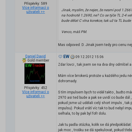
Příspěvky: 589
Více informací o
Jinak, myslím, že nejen, že nesmí pod 1.2661.
uživateli >>
na hodnotě 1.2690, ne? Co se týče TL 2-4 velk
bude dělat C vlna korekce, tak už ta TL bude 
Venco, máš PM.
Mas odpoved :D. Jinak jsem tedy pro cenu nej
Daniel David
EW
09.12.2012 15:06
Gold member
Zdar lovci , tak jsem se na dva dny odmlčel a t
Mám více brrokerů protože u každého jedu něc
dohromady.
Příspěvky: 452
Více informací o
S tím impulsem bych to viděl takto , budto m
uživateli >>
2970 asi ted bude a pak se uvidí co bude dál , 
pokud jsme už udělali celý short impuls , tak 
impulsu). Pokud vrátí víc tak to bud nebyl im
selhala, to by pak byl fofr dolu.
Jak tu padla otázka, kolik se dá předpokládat 
jak moc , trošku se dá spekulovat, pokud třeba 