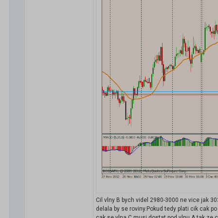
Cil vlny B bych videl 2980-3000 ne vice jak 3
delala by se roviny.Pokud tedy plati cik cak p
cak se vlna C musi dostat pod vlnu A tak ze ci