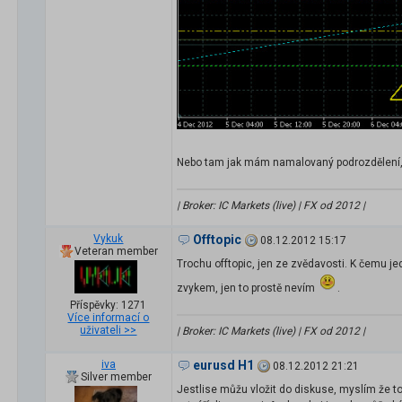
Nebo tam jak mám namalovaný podrozdělení, 
| Broker: IC Markets (live) | FX od 2012 |
Vykuk
Offtopic
08.12.2012 15:17
Veteran member
Trochu offtopic, jen ze zvědavosti. K čemu je
zvykem, jen to prostě nevím
.
Příspěvky: 1271
Více informací o
uživateli >>
| Broker: IC Markets (live) | FX od 2012 |
iva
eurusd H1
08.12.2012 21:21
Silver member
Jestlise můžu vložit do diskuse, myslím že to