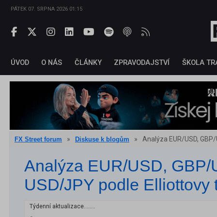
PÁTEK 07. SRPNA 2026 01:15
ÚVOD
O NÁS
ČLÁNKY
ZPRAVODAJSTVÍ
ŠKOLA TR
»
»
Analýza EUR/USD, GBP/U
FX Street forum
Diskuse k blogům
Analýza EUR/USD, GBP/
USD/JPY podle Elliottovy 
Týdenní aktualizace........