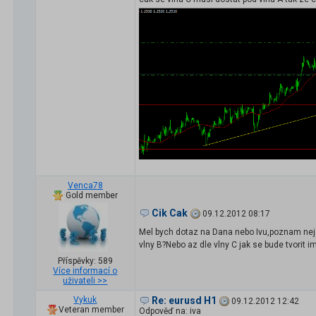
Venca78
Gold member
Cik Cak
09.12.2012 08:17
Mel bych dotaz na Dana nebo Ivu,poznam neja
vlny B?Nebo az dle vlny C jak se bude tvorit i
Příspěvky: 589
Více informací o
uživateli >>
Vykuk
Re: eurusd H1
09.12.2012 12:42
Veteran member
Odpověď na: iva