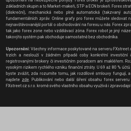
upozornění na nebezpečné pohyby. Forex broker je zprostředkov
základních skupin a to Market-makeři, STP a ECN brokeři. Forex stra
(diskreční), mechanická nebo plně automatická (takzvaný aut
fundamentálních zpráv. Online grafy pro forex můžete sledovat na 
nejnavštěvovanější portál o obchodování na forexu u nás. Forex zprav
tak jako forex zone nebo vzdělávací zóna. Forex robot je jiný náz
takovýto systém pak obchoduje samostatně bez obchodníka.
Upozornění:
Všechny informace poskytované na serveru FXstreet.cz
trzích a neslouží v žádném případě coby konkrétní investiční č
registrovanými brokery či investičním poradcem ani makléřem. Rozd
vysokým rizikem rychlého vzniku finanční ztráty. U 69 až 80 % účtů 
byste zvážit, zda rozumíte tomu, jak rozdílové smlouvy fungují, a
najdete
zde
. Publikování nebo další šíření obsahu forex serveru
FXstreet.cz s.r.o. kromě svého vlastního obsahu využívá i zpravodajs