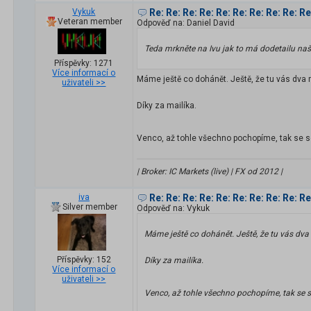
Vykuk
Re: Re: Re: Re: Re: Re: Re: Re: Re: R
Veteran member
Odpověď na: Daniel David
Teda mrkněte na Ivu jak to má dodetailu našprt
Příspěvky: 1271
Více informací o
Máme ještě co dohánět. Ještě, že tu vás dva
uživateli >>
Díky za mailíka.
Venco, až tohle všechno pochopíme, tak se s
| Broker: IC Markets (live) | FX od 2012 |
iva
Re: Re: Re: Re: Re: Re: Re: Re: Re: R
Silver member
Odpověď na: Vykuk
Máme ještě co dohánět. Ještě, že tu vás dv
Příspěvky: 152
Díky za mailíka.
Více informací o
uživateli >>
Venco, až tohle všechno pochopíme, tak se 