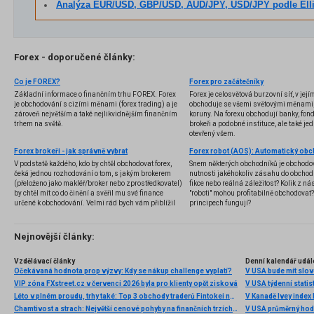
Analýza EUR/USD, GBP/USD, AUD/JPY, USD/JPY podle Elliottovy teori
Forex - doporučené články:
Co je FOREX?
Forex pro začátečníky
Základní informace o finančním trhu FOREX. Forex
Forex je celosvětová burzovní síť, v jej
je obchodování s cizími měnami (forex trading) a je
obchoduje se všemi světovými měnami,
zároveň největším a také nejlikvidnějším finančním
koruny. Na forexu obchodují banky, fondy
trhem na světě.
brokeři a podobné instituce, ale také jedn
otevřený všem.
Forex brokeři - jak správně vybrat
V podstatě každého, kdo by chtěl obchodovat forex,
Snem některých obchodníků je obchodo
čeká jednou rozhodování o tom, s jakým brokerem
nutnosti jakéhokoliv zásahu do obchod
(přeloženo jako makléř/broker nebo zprostředkovatel)
fikce nebo reálná záležitost? Kolik z nás
by chtěl mít co do činění a svěřil mu své finance
"roboti" mohou profitabilně obchodovat
určené k obchodování. Velmi rád bych vám přiblížil
principech fungují?
problematiku výběru brokera, rozdíl mezi
jednotlivými typy brokerů a v neposlední řadě uvedu
několik příkladů nejznámějších z nich.
Nejnovější články:
Vzdělávací články
Denní kalendář udál
Očekávaná hodnota prop výzvy: Kdy se nákup challenge vyplatí?
V USA bude mít slo
VIP zóna FXstreet.cz v červenci 2026 byla pro klienty opět zisková
V USA týdenní statist
Léto v plném proudu, trhy také: Top 3 obchody traderů Fintokei na indexech a zlatě
V Kanadě Ivey index
Chamtivost a strach: Největší cenové pohyby na finančních trzích (červenec 2026)
V USA průměrný hod