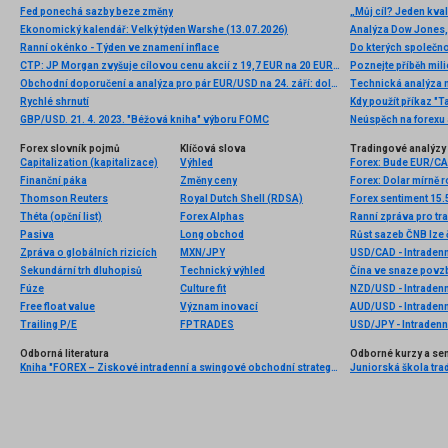
Fed ponechá sazby beze změny
Ekonomický kalendář: Velký týden Warshe (13.07.2026)
Ranní okénko - Týden ve znamení inflace
Do kterých společno
CTP: JP Morgan zvyšuje cílovou cenu akcií z 19,7 EUR na 20 EUR při stálém doporučení „overweight“
Poznejte příběh mil
Obchodní doporučení a analýza pro pár EUR/USD na 24. září: dolar stále nemá moc šancí
Technická analýza
Rychlé shrnutí
Kdy použít příkaz "T
GBP/USD. 21. 4. 2023. "Béžová kniha" výboru FOMC
Neúspěch na forexu 
Forex slovník pojmů
Klíčová slova
Tradingové analýzy 
Capitalization (kapitalizace)
Výhled
Forex: Bude EUR/CA
Finanční páka
Změny ceny
Thomson Reuters
Royal Dutch Shell (RDSA)
Forex sentiment 15.
Théta (opční list)
Forex Alphas
Ranní zpráva pro tra
Pasiva
Long obchod
Růst sazeb ČNB lze 
Zpráva o globálních rizicích
MXN/JPY
USD/CAD - Intradenn
Sekundární trh dluhopisů
Technický výhled
Fúze
Culture fit
NZD/USD - Intradenn
Free float value
Význam inovací
AUD/USD - Intradenn
Trailing P/E
FPTRADES
USD/JPY - Intradenn
Odborná literatura
Odborné kurzy a se
Kniha "FOREX – Ziskové intradenní a swingové obchodní strategie" od Kathy Lien vychází v češtině!
Juniorská škola trad