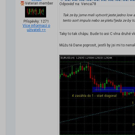
Veteran member
Odpověď na: Venca78
Tak ze by jsme meli vytvorit jeste jedno low
tento sort impuls nebo se pletu?jeda ze by to
Příspěvky: 1271
Více informací o
uživateli >>
Taky to tak chápu. Bude to asi C vlna druhé vl
Můžu tě Dane poprosit, jestli by jsi mi to nen