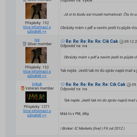
Odpověď na: Vykuk
Já si to budu asi muset namalovat. Čtu to u
Příspěvky: 152
Více informací o
Obrázky mám v pdf a nevím jestli to půjde vlo
uživateli >>
iva
Re: Re: Re: Re: Re: Cik Cak
09.12.
Silver member
Odpověď na: iva
Obrázky mám v pdf a nevím jestli to půjde vl
Příspěvky: 152
Tak nejde. Jestli tak mi do zpráv napiš mail a j
Více informací o
uživateli >>
Vykuk
Re: Re: Re: Re: Re: Re: Cik Cak
09
Veteran member
Odpověď na: iva
Tak nejde. Jestli tak mi do zpráv napiš mail a
Příspěvky: 1271
Více informací o
Máš to v PM, díky.
uživateli >>
| Broker: IC Markets (live) | FX od 2012 |