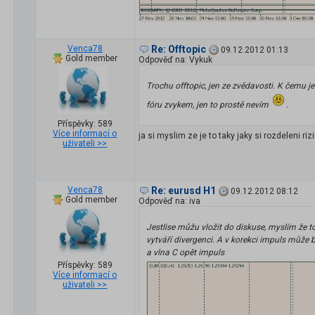
Venca78
Re: Offtopic
09.12.2012 01:13
Gold member
Odpověď na: Vykuk
Trochu offtopic, jen ze zvědavosti. K čemu j
fóru zvykem, jen to prostě nevím
.
Příspěvky: 589
Více informací o
ja si myslim ze je to taky jaky si rozdeleni riz
uživateli >>
Venca78
Re: eurusd H1
09.12.2012 08:12
Gold member
Odpověď na: iva
Jestlise můžu vložit do diskuse, myslím že t
vytváří divergenci. A v korekci impuls může bý
a vlna C opět impuls
Příspěvky: 589
Více informací o
uživateli >>