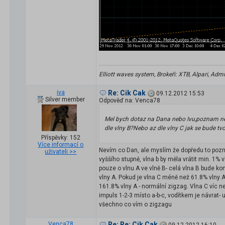
Elliott waves system, Brokeři: XTB, Alpari, Admi
iva
Re: Cik Cak
09.12.2012 15:53
Silver member
Odpověď na: Venca78
Mel bych dotaz na Dana nebo Ivu,poznam nej
dle vlny B?Nebo az dle vlny C jak se bude tvo
Příspěvky: 152
Více informací o
Nevím co Dan, ale myslím že dopředu to poznat
uživateli >>
vyššího stupně, vlna b by měla vrátit min. 1%
pouze o vlnu A ve vlně B- celá vlna B bude kom
vlny A. Pokud je vlna C méně než 61.8% vlny A
161.8% vlny A - normální zigzag. Vlna C víc 
impuls 1-2-3 místo a-b-c, vodítkem je návrat- u
všechno co vím o zigzagu
Venca78
Re: Re: Cik Cak