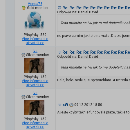
Venca78
Re: Re: Re: Re: Re: Re: Re: Re: Re: R
Gold member
Odpověď na: Daniel David
Teda mrkněte na Ivu jak to má dodetailu našprt
Příspěvky: 589
no prave cumim jak tele na vrata :D a ze jse
Více informací o
uživateli >>
iva
Re: Re: Re: Re: Re: Re: Re: Re: Re: R
Silver member
Odpověď na: Daniel David
Teda mrkněte na Ivu jak to má dodetailu našprt
Příspěvky: 152
Hele, hele- nedělej si šprťouchlata. A už teda
Více informací o
uživateli >>
iva
Silver member
EW
09.12.2012 18:50
A ještě kdyby takhle fungovala praxe, tak je to 
Příspěvky: 152
Více informací o
uživateli >>