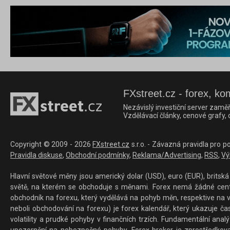
FXstreet.cz - forex, ko
Nezávislý investiční server zaměř
Vzdělávací články, cenové grafy,
Copyright © 2009 - 2026
FXstreet.cz
s.r.o. - Závazná pravidla pro p
Pravidla diskuse
,
Obchodní podmínky
,
Reklama/Advertising
,
RSS
,
Vý
Hlavní světové měny jsou americký dolar (USD), euro (EUR), britská 
světě, na kterém se obchoduje s měnami. Forex nemá žádné centrál
obchodník na forexu, který vydělává na pohyb měn, respektive na v
neboli obchodování na forexu) je forex kalendář, který ukazuje č
volatility a prudké pohyby v finančních trzích. Fundamentální ana