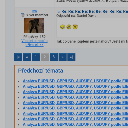
Elliott waves system, Brokeři: XTB, Alpari, Admi
iva
Re: Re: Re: Re: Re: Re: Re: Re: Re: R
Silver member
Odpověď na: Daniel David
Příspěvky: 152
Více informací o
Tak co Dane, půjdem ještě nahoru? Ještě mi 
uživateli >>
|«
«
1
2
3
»
»|
Předchozí témata
Analýza EUR/USD, GBP/USD, AUD/JPY, USD/JPY podle Elliottovy teori
Analýza EUR/USD, GBP/USD, AUD/JPY, USD/JPY podle Elliottovy teori
Analýza EUR/USD, GBP/USD, AUD/JPY, USD/JPY podle Elliottovy teori
Analýza EUR/USD, GBP/USD, AUD/JPY, USD/JPY podle Elliottovy teori
Analýza EUR/USD, GBP/USD, AUD/JPY, USD/JPY podle Elliottovy teori
Analýza EUR/USD, GBP/USD, AUD/JPY, USD/JPY podle Elliottovy teori
Analýza EUR/USD, GBP/USD, AUD/JPY, USD/JPY podle Elliottovy teori
Analýza EUR/USD, GBP/USD, AUD/JPY, USD/JPY podle Elliottovy teori
Analýza EUR/USD, GBP/USD, AUD/JPY, USD/JPY podle Elliottovy teori