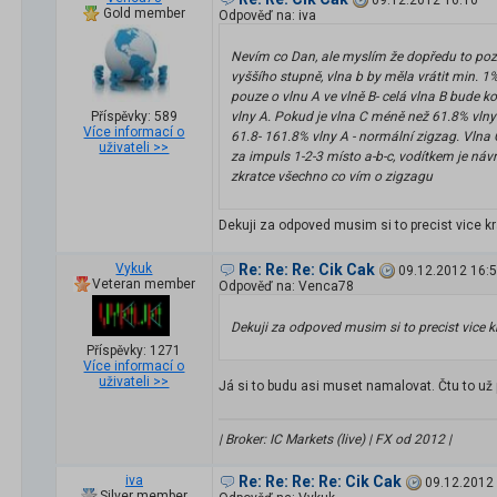
09.12.2012 16:10
Gold member
Odpověď na: iva
Nevím co Dan, ale myslím že dopředu to pozna
vyššího stupně, vlna b by měla vrátit min. 
pouze o vlnu A ve vlně B- celá vlna B bude k
Příspěvky: 589
vlny A. Pokud je vlna C méně než 61.8% vlny 
Více informací o
61.8- 161.8% vlny A - normální zigzag. Vlna
uživateli >>
za impuls 1-2-3 místo a-b-c, vodítkem je návra
zkratce všechno co vím o zigzagu
Dekuji za odpoved musim si to precist vice kra
Vykuk
Re: Re: Re: Cik Cak
09.12.2012 16:
Veteran member
Odpověď na: Venca78
Dekuji za odpoved musim si to precist vice kr
Příspěvky: 1271
Více informací o
uživateli >>
Já si to budu asi muset namalovat. Čtu to už
| Broker: IC Markets (live) | FX od 2012 |
iva
Re: Re: Re: Re: Cik Cak
09.12.2012
Silver member