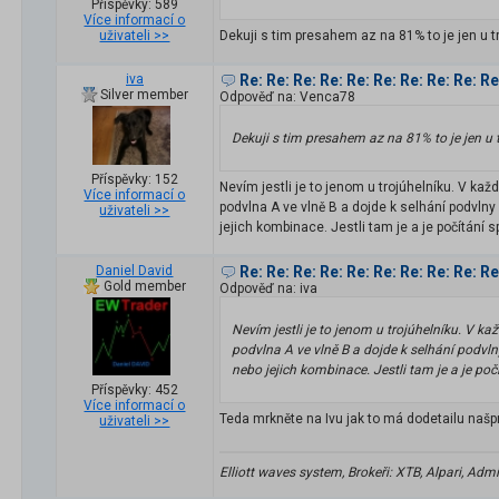
Příspěvky: 589
Více informací o
uživateli >>
Dekuji s tim presahem az na 81% to je jen u t
iva
Re: Re: Re: Re: Re: Re: Re: Re: Re: R
Silver member
Odpověď na: Venca78
Dekuji s tim presahem az na 81% to je jen u t
Příspěvky: 152
Nevím jestli je to jenom u trojúhelníku. V kaž
Více informací o
podvlna A ve vlně B a dojde k selhání podvlny 
uživateli >>
jejich kombinace. Jestli tam je a je počítání 
Daniel David
Re: Re: Re: Re: Re: Re: Re: Re: Re: R
Gold member
Odpověď na: iva
Nevím jestli je to jenom u trojúhelníku. V ka
podvlna A ve vlně B a dojde k selhání podvlny
nebo jejich kombinace. Jestli tam je a je po
Příspěvky: 452
Více informací o
Teda mrkněte na Ivu jak to má dodetailu našprta
uživateli >>
Elliott waves system, Brokeři: XTB, Alpari, Admi