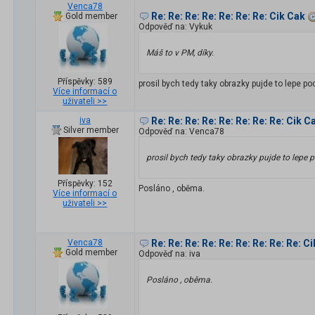
Venca78
Re: Re: Re: Re: Re: Re: Re: Cik Cak
Gold member
Odpověď na: Vykuk
Máš to v PM, díky.
Příspěvky: 589
prosil bych tedy taky obrazky pujde to lepe po
Více informací o
uživateli >>
iva
Re: Re: Re: Re: Re: Re: Re: Re: Cik C
Silver member
Odpověď na: Venca78
prosil bych tedy taky obrazky pujde to lepe 
Příspěvky: 152
Posláno , oběma.
Více informací o
uživateli >>
Venca78
Re: Re: Re: Re: Re: Re: Re: Re: Re: C
Gold member
Odpověď na: iva
Posláno , oběma.