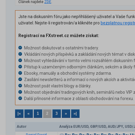
Článek najdete
ZDE
.
Jste na diskusním fóru jako nepřihlášený uživatel a Vaše fun
uživatel. Nejste-li registrován/a klikněte pro
bezplatnou regist
Registrací na FXstreet.cz můžete získat:
Možnost diskutovat s ostatními tradery.
Vkládání nových příspěvků a zakládání nových témat v dis
Možnost vyhledávání v tomto velmi rozsáhlém diskusním f
Přístup k uzamčeným odborným článkům, sekcím a školy f
Ebooky, manuály a obchodní systémy zdarma.
Zasílání newsletterů a informací o nových akcích a aktivitá
Možnost psát vlastní blogy a články.
Možnost objednání tradingových knih, seminářů nebo VIP 
Další přínosné informace z oblasti obchodování na forexu.
|«
«
1
2
3
»
»|
Autor
Analýza EUR/USD, GBP/USD, AUD/JPY, USD/JP