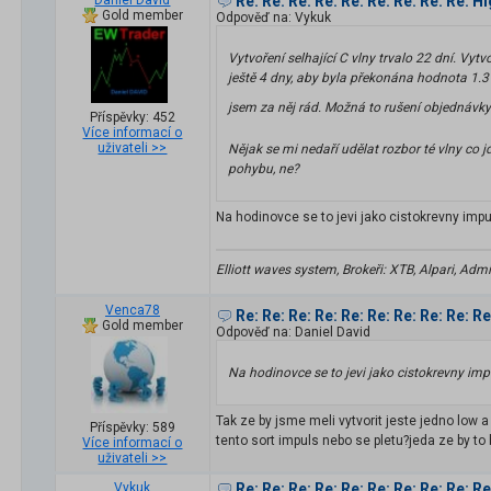
Daniel David
Re: Re: Re: Re: Re: Re: Re: Re: Re: H
Gold member
Odpověď na: Vykuk
Vytvoření selhající C vlny trvalo 22 dní. Vy
ještě 4 dny, aby byla překonána hodnota 1.3
jsem za něj rád. Možná to rušení objednávk
Příspěvky: 452
Více informací o
uživateli >>
Nějak se mi nedaří udělat rozbor té vlny co j
pohybu, ne?
Na hodinovce se to jevi jako cistokrevny impul
Elliott waves system, Brokeři: XTB, Alpari, Admi
Venca78
Re: Re: Re: Re: Re: Re: Re: Re: Re: R
Gold member
Odpověď na: Daniel David
Na hodinovce se to jevi jako cistokrevny impu
Tak ze by jsme meli vytvorit jeste jedno low 
Příspěvky: 589
tento sort impuls nebo se pletu?jeda ze by to 
Více informací o
uživateli >>
Vykuk
Re: Re: Re: Re: Re: Re: Re: Re: Re: R