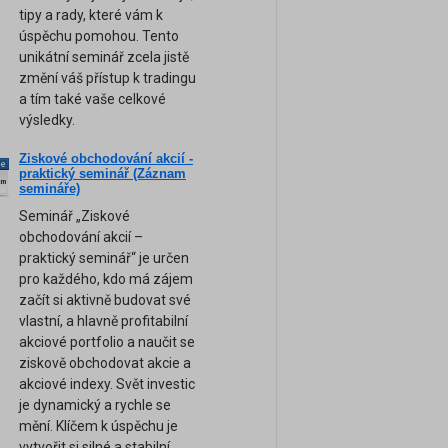
tipy a rady, které vám k
úspěchu pomohou. Tento
unikátní seminář zcela jistě
změní váš přístup k tradingu
a tím také vaše celkové
výsledky.
Ziskové obchodování akcií -
ne
praktický seminář (Záznam
am
semináře)
Seminář „Ziskové
obchodování akcií –
praktický seminář“ je určen
pro každého, kdo má zájem
začít si aktivně budovat své
vlastní, a hlavně profitabilní
akciové portfolio a naučit se
ziskově obchodovat akcie a
akciové indexy. Svět investic
je dynamický a rychle se
mění. Klíčem k úspěchu je
vytvořit si silné a stabilní