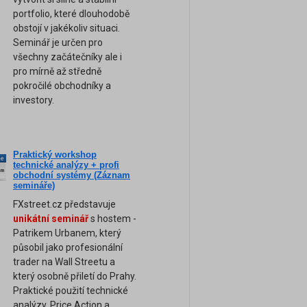
portfolio, které dlouhodobě
obstojí v jakékoliv situaci.
Seminář je určen pro
všechny začátečníky ale i
pro mírně až středně
pokročilé obchodníky a
investory.
Praktický workshop
ne
technické analýzy + profi
am
obchodní systémy (Záznam
semináře)
FXstreet.cz představuje
unikátní seminář
s hostem -
Patrikem Urbanem, který
působil jako profesionální
trader na Wall Streetu a
který osobně přiletí do Prahy.
Praktické použití technické
analýzy, Price Action a