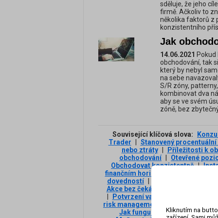
sděluje, že jeho cí
firmě. Ačkoliv to z
několika faktorů z
konzistentního pří
Jak obchodov
14.06.2021
Pokud b
obchodování, tak s
který by nebyl samo
na sebe navazovaly
S/R zóny, patterny
kombinovat dva nást
aby se ve svém úsu
zóně, bez zbytečný
Související klíčová slova:
Konzul
Trader
|
Stanovený procentuální 
nebo ztráty
|
Příležitosti k 
obchodování
|
Otevřené pozi
Obchodovat konzistentně
|
Inst
finančním horizontům
|
Dovednos
dovedností
|
Další vzdělávání
|
V
Akce bez čekání
|
Profit Goal
|
Co
|
Potvrzení vaší schopnosti obch
risk managementu
|
Obchodování 
Kliknutím na butto
Jak funguje moderní Prop Tra
zařízení. Sami můž