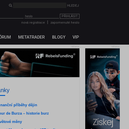
PŘIHLÁSIT
|
nová registrace
zapomenuté heslo
ÓRUM
METATRADER
BLOGY
VIP
reklama
reklama
ánky
inanční příběhy dějin
our de Burza – historie burz
větové měny