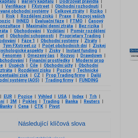
kapitálu
|
Bariéry kapitálu
|
Dodržovat pravidla
|
|
Verifikace
|
FXstreet
|
Obchodní rozhodnutí
|
vané obchodní systémy
|
Celkové ztráty
|
Riziko
|
|
Risk
|
Rozdělení zisků
|
Praxe
|
Rozvoj vašich
pozic
|
IHNED
|
Evaluační fáze
|
FTMO
|
Časový
onzultace
|
Maximální denní ztráta
|
Bez rizika
|
ráta
|
Obchodování
|
Vzdělání
|
Poměr rozdělení
et
|
Obchodní schopnosti
|
Proprietary Trading
|
odování
|
Fáze 1
|
Obchodní systémy
|
Ztráty
|
|
Tým FXstreet.cz
|
Počet obchodních dní
|
Získej
ychologické aspekty
|
Zisky
|
Instant funding
|
On-li
Fenomén
|
Omezený čas
|
Rozvoj
|
Drawdown
|
zázn
obchodování
|
Finanční prostředky
|
Moderní prop
ce
|
Úspěch
|
Cíle
|
Obchodní účty
|
Obchodní
ztráta
|
Rozdělení zisku
|
Pozice
|
Technické
centuální zisk
|
CZ
|
Prop Trading firmy
|
Další
odní systémy (AOS)
|
Trading firmy
|
FUNDING
|
EUR
|
Pozice
|
Výhled
|
USA
|
Index
|
Trh
|
ní
|
3М
|
Pokles
|
Trading
|
Banka
|
Reuters
|
Banky
|
Cena
|
ČTK
|
Pivot
Následující klíčová slova