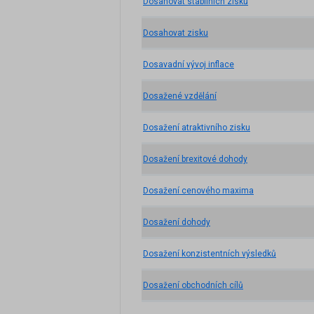
Dosahovat stabilních zisků
Dosahovat zisku
Dosavadní vývoj inflace
Dosažené vzdělání
Dosažení atraktivního zisku
Dosažení brexitové dohody
Dosažení cenového maxima
Dosažení dohody
Dosažení konzistentních výsledků
Dosažení obchodních cílů