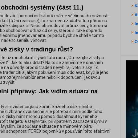
K
obchodní systémy (část 11.)
A
hodování pomocí indikátorů máme většinou tři možnosti.
et (tržní realizace), to znamená zadat vstup přímo na
I
žitě k dispozici. Nebo obchodovat průraz ceny, kterou si
bo obchodovat odraz od ceny, kterou si také dopředu
I
oslednímu jmenovanému případu bych se chtěl v tomto
 našeho seriálu věnovat.
O
vé zisky v tradingu růst?
jste už mnohokrát slyšeli tuto radu: „Omezujte ztráty a
ěžet“. Jak to ale udělat? Na to se zaměříme v dnešním
 na důvody, proč si tradeři nevybírají větší zisky. To
 se trader cítí a jakým pokušení musí odolávat, když je jeho
 samozřejmě nabídneme několik doporučení, jak svou
u zvýšit.
lní přípravy: Jak vidím situaci na
y a rezistence jsou zbraní každého diskréčního
mezi zbraně dvousečné a je potřeba s nimi podle toho
ji o zisky nám mohou pomoci dosáhnout kýženého
rofit targetu a stejně tak, při špatném zacházení újmu v
. Myslím, že současná situace na měnovém páru
ří schopnosti FOREX bojovníků v používání této efektivní