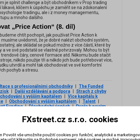
lem je splnit challenge a být obchodníkem v Prop trading
ní lákavě, klíčem k úspěchu je zaměřit se na zdokonalení
 psychologie tradingu, ale i z money managementu,
stupu a mnoho dalšího.
at „Price Action“ (8. díl)
udeme chtít pochopit, jak používat Price Action k
i musíme uvědomit, že je dobré nalézt obchodní systém,
statný, ale skládal se pokud možno z více částí, které by
 a ve své podstatě se vlastně potvrzovaly. Mohou to být
, trendové čáry, cenové formace atd. Někomu bude stačit
roje, někdo použije tři a někdo jich bude potřebovat více,
dku utvrdil a mohl tak obchodovat ve své komfortní
ch pochyb a stresu.
tace s profesionálními obchodníky
|
The Funded
zisk
|
Další vzdělávání a podpora
|
Strach z chyby
obchodování s vyšším kapitálem
|
Více kapitálu k
ce
|
Obchodování s vyšším kapitálem
|
Talent
|
ant Funding
|
Dlouhodobý úspěch
|
Dveře k novým
ti
|
Kapitálové zdroje
|
Zdokonalování obchodních
ýplaty zisků z fundovaného účtu
|
Fáze verifikace
|
FXstreet.cz s.r.o. cookies
 je to prop trading
|
Zvládnutí emocí
|
Získat účet
odovat
|
Zodpovědný přístup
|
Dodržování pravidel
s fundovaným účtem
|
Pravidla risk managementu
|
n Povolit vše umožníte použití cookies pro funkční, analytické a marketingo
ding?
|
Online obchodování
|
Podíl na ziscích
|
ete určit kliknutím na Podrobné nastavení, jaké cookies je možné zpracovávat