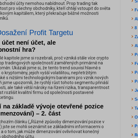
S
é obchodní účty nemohou nabídnout. Prop trading tak
žitost pro všechny obchodníky, kteří chtějí vstoupit do světa
F
takovým kapitálem, který překračuje běžné možnosti
níků.
A
8
Dosažení Profit Targetu
Z
 účet není účet, ale
A
nostní hra?
P
é kapitole jsme si rozebrali, proč vzniká stále více crypto
rop tradingových společností zaměřených primárně na
F
měn. Ukázali jsme si, že tento trend souvisí hlavně s
kryptoměny, jejich vyšší volatilitou, nepřetržitým
P
é s nižšími technologickými bariérami pro vznik nových
P
ň jsme upozornili, že rychlý růst tohoto segmentu přináší
sti, ale také větší nároky na řízení rizika, transparentnost
J
t rozlišit kvalitní firmu od společnosti postavené
etingu.
S
 na základě vývoje otevřené pozice
T
menzování) – 2. část
O
chozím článku („Různé způsoby dimenzování pozice v
P
u“) jste se mohli seznámit se základními informacemi o
 a o tom, jak může dimenzování ovlivňovat konečný
R
a obchodního účtu.