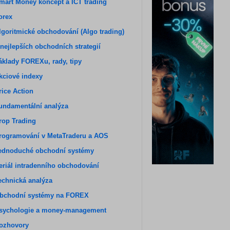
mart Money koncept a ICT trading
orex
lgoritmické obchodování (Algo trading)
 nejlepších obchodních strategií
áklady FOREXu, rady, tipy
kciové indexy
rice Action
undamentální analýza
rop Trading
rogramování v MetaTraderu a AOS
ednoduché obchodní systémy
eriál intradenního obchodování
echnická analýza
bchodní systémy na FOREX
sychologie a money-management
ozhovory