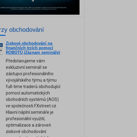
rzy obchodování
Ziskové obchodování na
ne
finančních trzích pomocí
am
ROBOTŮ (Záznam semináře)
Představujeme vám
exkluzivní seminář se
zástupci profesionálního
vývojářského týmu a týmu
full-time traderů obchodující
pomocí automatických
obchodních systémů (AOS)
ve společnosti FXstreet.cz.
Hlavní náplní semináře je
profesionální využití,
optimalizace a zároveň
ziskové obchodování