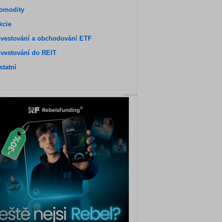
omodity
kcie
nvestování a obchodování ETF
nvestování do REIT
statní
reklama