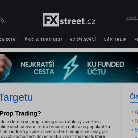
DAJSTVÍ
ŠKOLA TRADINGU
VZDĚLÁVÁNÍ
NÁSTROJE
F
Targetu
Čl
 Prop Trading?
F
T
dních letech se prop trading stává stále výraznějším
line obchodování. Tento fenomén nabírá na popularitě a
S
 obchodníků po celém světě, kteří hledají nové cesty, jak
e svých obchodních dovedností a využít možnosti, které