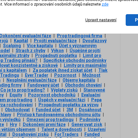
í celkové ztráty
|
Strach
|
Možnost postupného
t. Více informací o zpracování osobních údajů naleznete
zde
mezení Prop Trading
|
Limit na drawdown
|
Kapitál
On-li
tentní obchodní chování
|
Fáze 2
|
Zdroje příjmů
|
zázn
pitálem
|
Chladné hlavy
|
Příležitosti
|
Možnosti
P
Upravit nastavení
a podpora
|
Držení pozic přes víkend
|
Alternativa k
skat účet
|
Tradiční Proprietary Trading
|
Tradiční
dlání
|
Systémová rizika
|
Psychologie tradingu
|
Dokončení evaluační fáze
|
Prop tradingová firma
|
rojů
|
Kapitál
|
Projití evaluační fáze
|
Dvoufázový
|
Scalping
|
Více kapitálu
|
Účet s významným
odel
|
Strach z chyby
|
Výkon
|
Úspěšné projití
ximální ztráty
|
Propadnutí poplatku
|
Limit pro
p Trading přináší?
|
Specifické obchodní podmínky
ovat konzistentně a ziskově
|
Limity pro maximální
 s kapitálem
|
Za poplatek ihned získat účet
|
Tlak
 Tradingu
|
EverTrader
|
Pozornost
|
Možnost
m
|
Nesplnění evaluační fáze
|
Objemy kapitálu
|
ading firmy
|
Fundovaný účet
|
Obchodní chování
|
Co je to prop trading?
|
Výplaty zisků
|
Stanovené
my
|
Equity
|
Pozornost obchodníků
|
Evaluační
em prop trading
|
Úspěch v evaluační fázi
|
Pepa
ýza rozhodování
|
Propadnutí poplatku za výzvu
|
|
Obchodovat
|
Funded účet
|
3М
|
Dosáhnout
 hlavy
|
Přístup k fundovanému obchodnímu účtu
|
h výsledků
|
Omezení prop tradingu
|
Podmínky
ze
|
Hry
|
Dokončení první fáze
|
Generovat zisk
|
s větším objemem
|
Talent a dovednosti
|
Uzavření
itál
|
Dosahování zisků
|
ForTraders
|
Funded