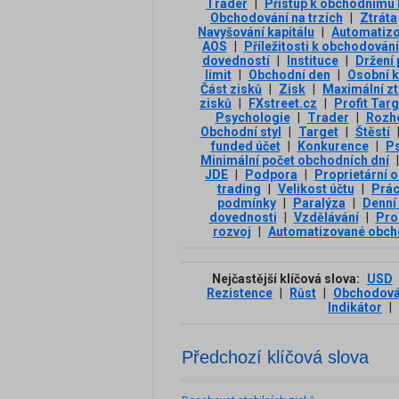
Trader
|
Přístup k obchodnímu 
Obchodování na trzích
|
Ztráta
Navyšování kapitálu
|
Automatizo
AOS
|
Příležitosti k obchodování
dovedností
|
Instituce
|
Držení 
limit
|
Obchodní den
|
Osobní k
Část zisků
|
Zisk
|
Maximální zt
zisků
|
FXstreet.cz
|
Profit Targ
Psychologie
|
Trader
|
Rozh
Obchodní styl
|
Target
|
Štěstí
funded účet
|
Konkurence
|
Ps
Minimální počet obchodních dní
|
JDE
|
Podpora
|
Proprietární 
trading
|
Velikost účtu
|
Prá
podmínky
|
Paralýza
|
Denní 
dovednosti
|
Vzdělávání
|
Pro
rozvoj
|
Automatizované obch
Nejčastější klíčová slova:
USD
Rezistence
|
Růst
|
Obchodová
Indikátor
|
Předchozí klíčová slova