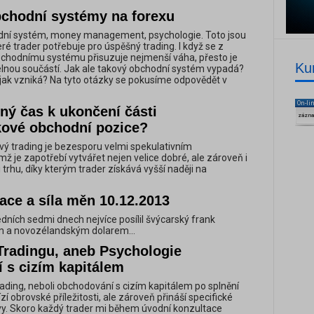
Obchodní systémy na forexu
ní systém, money management, psychologie. Toto jsou
teré trader potřebuje pro úspěšný trading. I když se z
 obchodnímu systému přisuzuje nejmenší váha, přesto je
Ku
elnou součástí. Jak ale takový obchodní systém vypadá?
A jak vzniká? Na tyto otázky se pokusíme odpovědět v
On-li
ný čas k ukončení části
zázn
skové obchodní pozice?
ý trading je bezesporu velmi spekulativním
ž je zapotřebí vytvářet nejen velice dobré, ale zároveň i
trhu, díky kterým trader získává vyšší naději na
ace a síla měn 10.12.2013
dních sedmi dnech nejvíce posílil švýcarský frank
 a novozélandským dolarem...
Tradingu, aneb Psychologie
 s cizím kapitálem
ading, neboli obchodování s cizím kapitálem po splnění
í obrovské příležitosti, ale zároveň přináší specifické
y. Skoro každý trader mi během úvodní konzultace