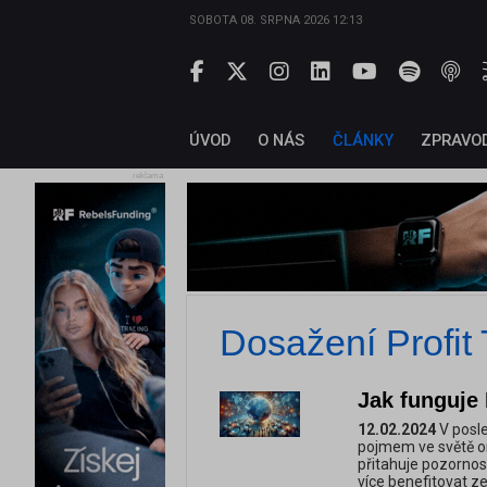
SOBOTA 08. SRPNA 2026 12:13
ÚVOD
O NÁS
ČLÁNKY
ZPRAVO
reklama
Dosažení Profit 
Jak funguje
12.02.2024
V posle
pojmem ve světě on
přitahuje pozornost
více benefitovat z