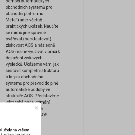
pomocí automatických
obchodních systémů pro
obchodní platformu
MetaTrader včetně
praktických ukázek. Naučíte
se mimo jiné správně
ověřovat (backtestovat)
ziskovost AOS a následně
AOS reálně využívat v praxi k
dosažení ziskových
výsledků. Ukážeme vám, jak
sestavit kompletní strukturu
a logiku obchodního
systému pro převod do plně
automatické podoby ve
struktuře AOS. Představíme
vám také naše vnímání,
obchodní přístupy a
strategie pomocí AOS.
vé účely na vašem
, případně jejich