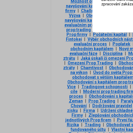
Možnost obchodovat
|
Omezen
zpracování zakáza
navyšování kapitálu
|
Úskalí či o
firmy
|
Challenge/Výzva
|
Konzis
Výzva
|
Obchodovat s větším ka
navyšování kapitálu
|
Vzdělávání 
evaluačním programům
|
Ihned zí
prop trading
|
Challenge
|
Odho
Prop firmy
|
Počáteční kapitál
|
Fintokei
|
Výběr obchodních nást
evaluační proces
|
Poplatek
obchodním kapitálem
|
Nový m
evaluační fáze
|
Disciplína
|
Ma
ztrátu
|
Jaká úskalí či omezení Pro
|
Omezení Prop Trading
|
Obchod
ztráty
|
Chamtivost
|
Obchodování
na výkon
|
Úvod do světa Prop
obchodovat s větším kapitále
Obchodování s kapitálem prop tr
Vice
|
Tradingové schopnosti
|
cíle
|
Moderní prop trading fir
proces
|
Obchodování s kapitál
Zeman
|
Prop Trading
|
Paral
Chování
|
Dodržování pravidel
zisku
|
Firma
|
Udržení chladné
Firmy
|
Zlepšování obchodníc
jednotlivých Prop firem
|
První fá
Rizika
|
Trading
|
Obchodovat 
fundovaného účtu
|
Vlastní kap