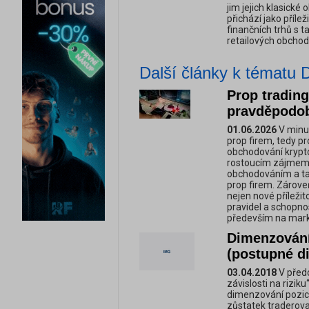
jim jejich klasick
přichází jako příle
finančních trhů s 
retailových obchod
Další články k tématu 
Prop trading
pravděpodob
01.06.2026
V minul
prop firem, tedy p
obchodování krypto
rostoucím zájmem o 
obchodováním a tak
prop firem. Zárove
nejen nové příležito
pravidel a schopnos
především na mark
Dimenzování
(postupné di
03.04.2018
V před
závislosti na rizik
dimenzování pozic
zůstatek traderov