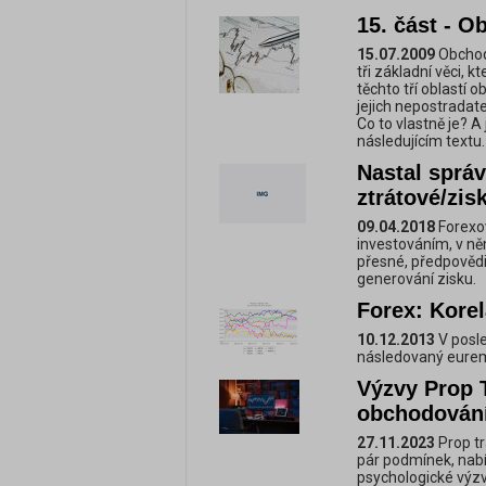
15. část - 
15.07.2009
Obchod
tři základní věci, k
těchto tří oblastí
jejich nepostradat
Co to vlastně je? 
následujícím textu.
Nastal správ
ztrátové/zi
09.04.2018
Forexov
investováním, v něm
přesné, předpovědi 
generování zisku.
Forex: Korel
10.12.2013
V posle
následovaný eurem
Výzvy Prop 
obchodování
27.11.2023
Prop tr
pár podmínek, nabíz
psychologické výzv