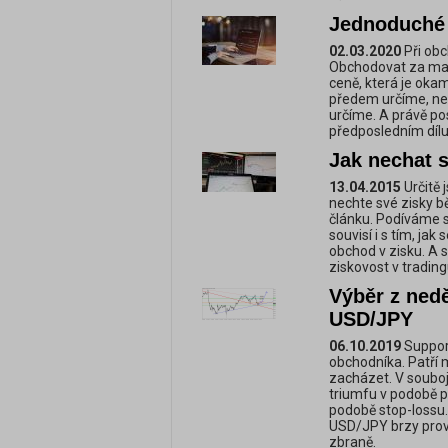
Jednoduché 
02.03.2020
Při obc
Obchodovat za mark
ceně, která je okam
předem určíme, ne
určíme. A právě p
předposledním dílu
Jak nechat s
13.04.2015
Určitě 
nechte své zisky b
článku. Podíváme se
souvisí i s tím, jak
obchod v zisku. A
ziskovost v trading
Výběr z nedě
USD/JPY
06.10.2019
Support
obchodníka. Patří 
zacházet. V soubo
triumfu v podobě p
podobě stop-lossu
USD/JPY brzy prově
zbraně.