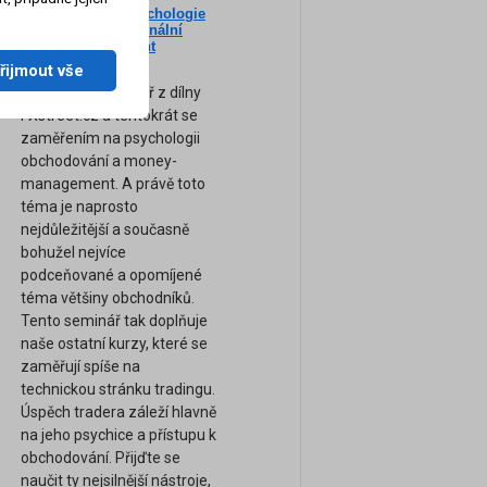
Nový seminář: Psychologie
ne
tradingu a profesionální
am
Money-Management
(Záznam semináře)
řijmout vše
Zcela nový seminář z dílny
FXstreet.cz a tentokrát se
zaměřením na psychologii
obchodování a money-
management. A právě toto
téma je naprosto
nejdůležitější a současně
bohužel nejvíce
podceňované a opomíjené
téma většiny obchodníků.
Tento seminář tak doplňuje
naše ostatní kurzy, které se
zaměřují spíše na
technickou stránku tradingu.
Úspěch tradera záleží hlavně
na jeho psychice a přístupu k
obchodování. Přijďte se
naučit ty nejsilnější nástroje,