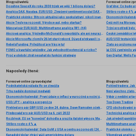
Blogy uživatelů
Forexové online zp
Dosáhne SpaceX do roku 2030 tržeb ve výši 1 bilionu dolarů?
Analýza DAX, Nasdaq, EUR/USD: Zlepšený sentiment poslal DAX na nová maxima
Stříbro roste o 4 % 
Praktické okénko: Bitcoin aktuálně jako spekulativní, nikoli investiční aktivum
Ekonomický kalendá
Akcie Tesly na rozcestí: Výrobce aut, nebo startup?
Měnový pár EUR/AUD: Multitimeframe analýza (W1–H4)
Akciová analýza: Výsledky McDonald’s nepotěšily, ale ani neurazily. Jakou vizi společnost prezentovala?
Akcie Microsoftu zlomily 26 let starý rekord. Důvod překvapil i samotné investory
AUD/USD testuje klí
RebelsFunding: Príležitosť pre Vás je tu!
Zlato po průlomu na
FOMO a kvartální výsledky: Jak vyhodnotit potenciál a riziko?
📊 CSG zveřejnilo vý
Proč v období ztrát nesahat do funkční strategie
Naposledy čtené:
Forexové online zpravodajství
Blogy uživatelů
Podnikatelská nálada Ifo se zlepšila
Pohled tradera: Jak 
Trhu nadále dominují medvědi
Není všechno zlato, 
Ekonomický kalendář: První údaje o inflaci v eurozóně a noční údaje z Japonska (10.03.2025)
Výběr z nedělní př
USD/JPY – analýza a prognóza
Top Down Trading
Přehled pro pár GBP/USD ze dne 24. dubna. Dave Ramsden očekává zpomalení inflace
CFD obchodování s
Předpověď pro pár AUD/USD na 6. září 2022
Technická analýza
Rozbřesk: EU se "konečně" dohodla a srazila italské výnosy. Maďaři dnes zřejmě sníží sazby
Jak předejít gamblin
Stříbro roste o 4 % 🔼
Multitimeframe ana
Ekonomický kalendář: Data UoM z USA v centru pozornosti (24. 4. 2026)
Praktické okénko –
Kanadský dolar ztrácí vůči americkému dolaru