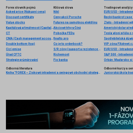
Forex slovník pojmů
Klíčová slova
Tradingové analýzy 
Asked price (Nákupní cena)
Nikl
EUR/USD - Intradenn
Discount certifikáty
Ceny akcií Porsche
Řecký bankrot zase 
Value stocks
Futures na samotnou elektřinu
Zlato - Intradenní v
Kapitálová přiměřenost (Capital adequacy)
Akciové trhy v Číně
Americký dolar před
CT
Pobočka FEDu
Tesla vloni přišla o
CMA (Cash management account)
finalto.pro
Double bottom (top)
Co je to orderbook?
Cizí emise
S/R zóny (support a rezistence zóny)
EUR/USD - Intradenn
Úřad CFTC
Richemont
S&P 500 - Intradenní
Strategie průměrování
Fio banka
Odborná literatura
Odborné kurzy a se
Kniha "FOREX – Ziskové intradenní a swingové obchodní strategie" od Kathy Lien vychází v češtině!
Juniorská škola tradi