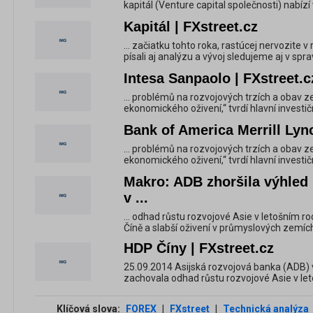
kapitál (Venture capital společnosti) nabízí 
Kapitál | FXstreet.cz
... začiatku tohto roka, rastúcej nervozite 
písali aj analýzu a vývoj sledujeme aj v spra
Intesa Sanpaolo | FXstreet.c
... problémů na rozvojových trzích a obav z
ekonomického oživení,“ tvrdí hlavní investič
Bank of America Merrill Lync
... problémů na rozvojových trzích a obav z
ekonomického oživení,“ tvrdí hlavní investič
Makro: ADB zhoršila výhled 
v ...
... odhad růstu rozvojové Asie v letošním roc
Číně a slabší oživení v průmyslových zemích
HDP Číny | FXstreet.cz
25.09.2014 Asijská rozvojová banka (ADB)
zachovala odhad růstu rozvojové Asie v letoš
Klíčová slova:
FOREX
|
FXstreet
|
Technická analýza