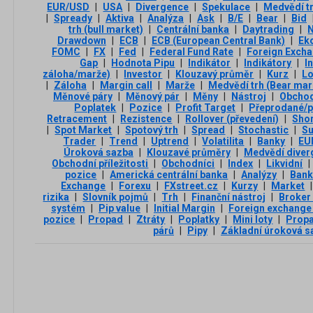
EUR/USD
|
USA
|
Divergence
|
Spekulace
|
Medvědí t
|
Spready
|
Aktiva
|
Analýza
|
Ask
|
B/E
|
Bear
|
Bid
trh (bull market)
|
Centrální banka
|
Daytrading
|
Drawdown
|
ECB
|
ECB (European Central Bank)
|
Ek
FOMC
|
FX
|
Fed
|
Federal Fund Rate
|
Foreign Exch
Gap
|
Hodnota Pipu
|
Indikátor
|
Indikátory
|
I
záloha/marže)
|
Investor
|
Klouzavý průměr
|
Kurz
|
L
|
Záloha
|
Margin call
|
Marže
|
Medvědí trh (Bear mar
Měnové páry
|
Měnový pár
|
Měny
|
Nástroj
|
Obchod
Poplatek
|
Pozice
|
Profit Target
|
Přeprodané/p
Retracement
|
Rezistence
|
Rollover (převedení)
|
Sho
|
Spot Market
|
Spotový trh
|
Spread
|
Stochastic
|
Su
Trader
|
Trend
|
Uptrend
|
Volatilita
|
Banky
|
EU
Úroková sazba
|
Klouzavé průměry
|
Medvědí diver
Obchodní příležitosti
|
Obchodníci
|
Index
|
Likvidní
|
pozice
|
Americká centrální banka
|
Analýzy
|
Ban
Exchange
|
Forexu
|
FXstreet.cz
|
Kurzy
|
Market
|
rizika
|
Slovník pojmů
|
Trh
|
Finanční nástroj
|
Broker
systém
|
Pip value
|
Initial Margin
|
Foreign exchange
pozice
|
Propad
|
Ztráty
|
Poplatky
|
Mini loty
|
Propa
párů
|
Pipy
|
Základní úroková s