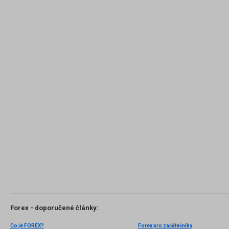
Forex - doporučené články:
Co je FOREX?
Forex pro začátečníky