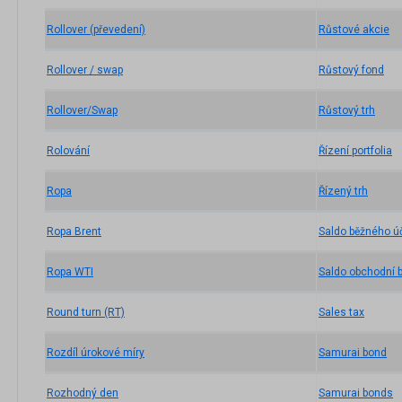
Rollover (převedení)
Růstové akcie
Rollover / swap
Růstový fond
Rollover/Swap
Růstový trh
Rolování
Řízení portfolia
Ropa
Řízený trh
Ropa Brent
Saldo běžného ú
Ropa WTI
Saldo obchodní 
Round turn (RT)
Sales tax
Rozdíl úrokové míry
Samurai bond
Rozhodný den
Samurai bonds