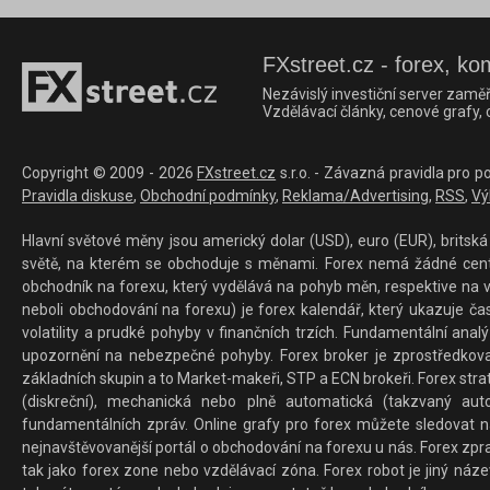
FXstreet.cz - forex, ko
Nezávislý investiční server zaměř
Vzdělávací články, cenové grafy,
Copyright © 2009 - 2026
FXstreet.cz
s.r.o. - Závazná pravidla pro p
Pravidla diskuse
,
Obchodní podmínky
,
Reklama/Advertising
,
RSS
,
Vý
Hlavní světové měny jsou americký dolar (USD), euro (EUR), britská 
světě, na kterém se obchoduje s měnami. Forex nemá žádné centrál
obchodník na forexu, který vydělává na pohyb měn, respektive na v
neboli obchodování na forexu) je forex kalendář, který ukazuje č
volatility a prudké pohyby v finančních trzích. Fundamentální ana
upozornění na nebezpečné pohyby. Forex broker je zprostředkov
základních skupin a to Market-makeři, STP a ECN brokeři. Forex stra
(diskreční), mechanická nebo plně automatická (takzvaný aut
fundamentálních zpráv. Online grafy pro forex můžete sledovat na 
nejnavštěvovanější portál o obchodování na forexu u nás. Forex zprav
tak jako forex zone nebo vzdělávací zóna. Forex robot je jiný náz