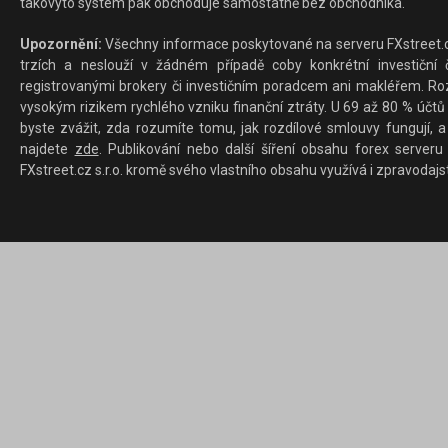
takovýto systém pak obchoduje samostatně bez obchodníka.
Upozornění:
Všechny informace poskytované na serveru FXstreet.cz
trzích a neslouží v žádném případě coby konkrétní investiční č
registrovanými brokery či investičním poradcem ani makléřem. Rozd
vysokým rizikem rychlého vzniku finanční ztráty. U 69 až 80 % účtů 
byste zvážit, zda rozumíte tomu, jak rozdílové smlouvy fungují, a
najdete
zde
. Publikování nebo další šíření obsahu forex serveru
FXstreet.cz s.r.o. kromě svého vlastního obsahu využívá i zpravodajs