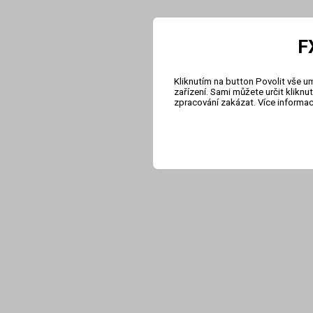
F
Kliknutím na button Povolit vše u
zařízení. Sami můžete určit klikn
zpracování zakázat. Více informa