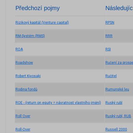
Předchozí pojmy
Následujíc
Rizikový kapitál (Venture capital)
RPSN
RM-Systém (RMS)
RRR
ROA
RSI
Roadshow
Ručení za prosp
Robert Kiyosaki
Ručitel
Rodina fondů
Rumunské leu
ROE - (return on equity = návratnost vlastního jmění)
Ruský rubl
Roll Over
Ruský rubl, RUB
Roll-Over
Russell 2000