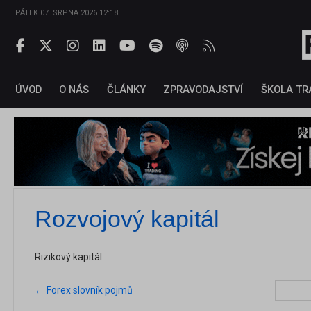
PÁTEK 07. SRPNA 2026 12:18
ÚVOD
O NÁS
ČLÁNKY
ZPRAVODAJSTVÍ
ŠKOLA TR
Rozvojový kapitál
Rizikový kapitál.
← Forex slovník pojmů