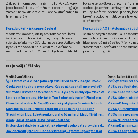
Základní informace o finančním trhu FOREX. Forex
Forex je celosvětová burzovní síť, v jej
je obchodování s cizími měnami (forex trading) a je
obchoduje se všemi světovými měnami,
zároveň největším a také nejlikvidnějším finančním
koruny. Na forexu obchodují banky, fondy
trhem na světě.
brokeři a podobné instituce, ale také jedn
otevřený všem.
Forex brokeři - jak správně vybrat
V podstatě každého, kdo by chtěl obchodovat forex,
Snem některých obchodníků je obchodo
čeká jednou rozhodování o tom, s jakým brokerem
nutnosti jakéhokoliv zásahu do obchod
(přeloženo jako makléř/broker nebo zprostředkovatel)
fikce nebo reálná záležitost? Kolik z nás
by chtěl mít co do činění a svěřil mu své finance
"roboti" mohou profitabilně obchodovat
určené k obchodování. Velmi rád bych vám přiblížil
principech fungují?
problematiku výběru brokera, rozdíl mezi
jednotlivými typy brokerů a v neposlední řadě uvedu
několik příkladů nejznámějších z nich.
Nejnovější články:
Vzdělávací články
Denní kalendář udál
🚀 FXstreet.cz & eToro přinášejí exkluzivní akci: Získejte 6měsíční členství ve VIP zóně ZDARMA
Ve Švýcarsku rezer
Očekávaná hodnota prop výzvy: Kdy se nákup challenge vyplatí?
V USA spotřebitelsk
VIP zóna FXstreet.cz v červenci 2026 byla pro klienty opět zisková
V USA bude mít slo
Léto v plném proudu, trhy také: Top 3 obchody traderů Fintokei na indexech a zlatě
V USA týdenní statist
Chamtivost a strach: Největší cenové pohyby na finančních trzích (červenec 2026)
V Kanadě Ivey index
Káva na rozcestí. Přinese rekordní úroda další pokles cen?
V USA průměrný hod
Stvořil elitní klub, kde Ameriku obral o 65 miliard. Madoff řídil největší Ponzi dějin
V USA míra nezaměs
Akcie, dolar, bitcoin, zlato, ropa: Začíná to!
V USA NFP report z
Historická data, kde je získat, jak připojit svého data providera do MultiCharts a proč je budeme potřebovat? (4. díl)
V Kanadě míra neza
Jak obchodují profíci: Fibonacci trading - systém úspěšných traderů
V USA zásoby zemní