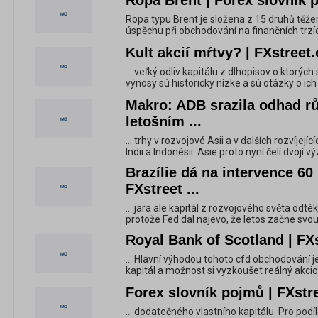
Ropa Brent | Forex slovník p
Ropa typu Brent je složena z 15 druhů těž
úspěchu při obchodování na finančních trzíc
Kult akcií mŕtvy? | FXstreet.
... veľký odliv kapitálu z dlhopisov o ktorých
výnosy sú historicky nízke a sú otázky o ich 
Makro: ADB srazila odhad rů
letošním ...
... trhy v rozvojové Asii a v dalších rozvíje
Indii a Indonésii. Asie proto nyní čelí dvojí vý
Brazílie dá na intervence 60 
FXstreet ...
... jara ale kapitál z rozvojového světa odt
protože Fed dal najevo, že letos začne svo
Royal Bank of Scotland | FXs
... Hlavní výhodou tohoto cfd obchodování 
kapitál a možnost si vyzkoušet reálný akcio
Forex slovník pojmů | FXstr
... dodatečného vlastního kapitálu. Pro podí