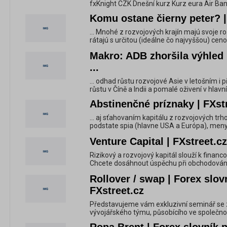
fxKnight CZK Dnešní kurz Kurz eura Air Ba
Komu ostane čierny peter? |
... Mnohé z rozvojových krajín majú svoje 
rátajú s určitou (ideálne čo najvyššou) cenou
Makro: ADB zhoršila výhled 
...
... odhad růstu rozvojové Asie v letošním i př
růstu v Číně a Indii a pomalé oživení v hlavníc
Abstinenčné príznaky | FXst
... aj sťahovaním kapitálu z rozvojových trh
podstate spia (hlavne USA a Európa), meny kr
Venture Capital | FXstreet.cz
Rizikový a rozvojový kapitál slouží k financo
Chcete dosáhnout úspěchu při obchodování n
Rollover / swap | Forex slov
FXstreet.cz
Představujeme vám exkluzivní seminář se 
vývojářského týmu, působícího ve společnost