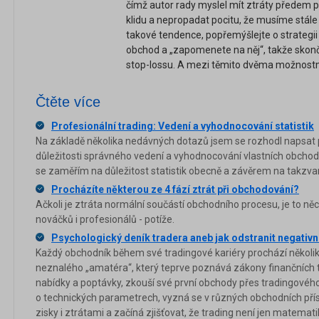
čímž autor rady myslel mít ztráty předem pr
klidu a nepropadat pocitu, že musíme stál
takové tendence, popřemýšlejte o strategii
obchod a „zapomenete na něj“, takže skonč
stop-lossu. A mezi těmito dvěma možnostmi
Čtěte více
Profesionální trading: Vedení a vyhodnocování statistik
Na základě několika nedávných dotazů jsem se rozhodl napsat 
důležitosti správného vedení a vyhodnocování vlastních obchodní
se zaměřím na důležitost statistik obecně a závěrem na takzv
Procházíte některou ze 4 fází ztrát při obchodování?
Ačkoli je ztráta normální součástí obchodního procesu, je to n
nováčků i profesionálů - potíže.
Psychologický deník tradera aneb jak odstranit negativn
Každý obchodník během své tradingové kariéry prochází několi
neznalého „amatéra“, který teprve poznává zákony finančních
nabídky a poptávky, zkouší své první obchody přes tradingového 
o technických parametrech, vyzná se v různých obchodních pří
zisky i ztrátami a začíná zjišťovat, že trading není jen matema