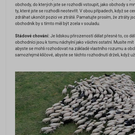
obchody, do kterých jste se rozhodli vstoupit, jako obchody s
ty, které jste se rozhodli neotevřít. V obou případech, když se 
zdráhat ukončit pozici ve ztrátě. Pamatujte prosím, že ztráty j
obchodník by s tímto měl být zcela v souladu.
Stádové chování:
Je lidskou přirozeností dělat přesně to, co děl
obchodníci jsou k tomu náchylní jako všichni ostatní. Musíte mí
abyste se mohli rozhodovat na základě vlastního rozumu a obch
samozřejmě klíčové, abyste se těchto rozhodnutí drželi, když už 