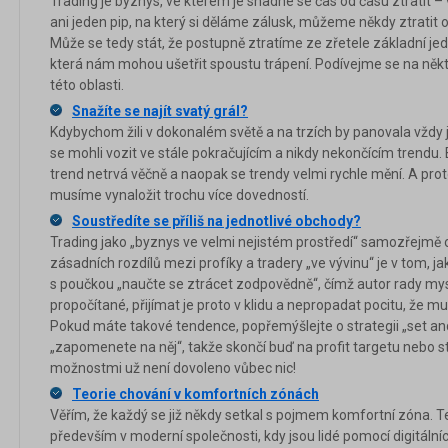
Trading je byznys, ve kterém je snadné se čas od času ztratit –
ani jeden pip, na který si děláme zálusk, můžeme někdy ztratit
Může se tedy stát, že postupně ztratíme ze zřetele základní jedn
která nám mohou ušetřit spoustu trápení. Podívejme se na někte
této oblasti.
Snažíte se najít svatý grál?
Kdybychom žili v dokonalém světě a na trzích by panovala vžd
se mohli vozit ve stále pokračujícím a nikdy nekončícím trendu. B
trend netrvá věčně a naopak se trendy velmi rychle mění. A proto
musíme vynaložit trochu více dovedností.
Soustředíte se příliš na jednotlivé obchody?
Trading jako „byznys ve velmi nejistém prostředí“ samozřejmě 
zásadních rozdílů mezi profíky a tradery „ve vývinu“ je v tom, jak 
s poučkou „naučte se ztrácet zodpovědně“, čímž autor rady mys
propočítané, přijímat je proto v klidu a nepropadat pocitu, že 
Pokud máte takové tendence, popřemýšlejte o strategii „set an
„zapomenete na něj“, takže skončí buď na profit targetu nebo 
možnostmi už není dovoleno vůbec nic!
Teorie chování v komfortních zónách
Věřím, že každý se již někdy setkal s pojmem komfortní zóna. 
především v moderní společnosti, kdy jsou lidé pomocí digitální