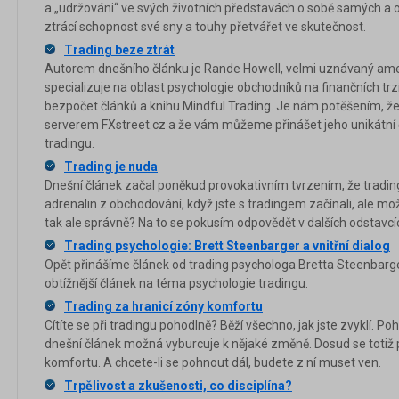
a „udržováni“ ve svých životních představách o sobě samých a 
ztrácí schopnost své sny a touhy přetvářet ve skutečnost.
Trading beze ztrát
Autorem dnešního článku je Rande Howell, velmi uznávaný amer
specializuje na oblast psychologie obchodníků na finančních trz
bezpočet článků a knihu Mindful Trading. Je nám potěšením, ž
serverem FXstreet.cz a že vám můžeme přinášet jeho unikátní č
tradingu.
Trading je nuda
Dnešní článek začal poněkud provokativním tvrzením, že trading j
adrenalin z obchodování, když jste s tradingem začínali, ale mo
tak ale správně? Na to se pokusím odpovědět v dalších odstavcí
Trading psychologie: Brett Steenbarger a vnitřní dialog
Opět přinášíme článek od trading psychologa Bretta Steenbarge
obtížnější článek na téma psychologie tradingu.
Trading za hranicí zóny komfortu
Cítíte se při tradingu pohodlně? Běží všechno, jak jste zvyklí. P
dnešní článek možná vyburcuje k nějaké změně. Dosud se totiž
komfortu. A chcete-li se pohnout dál, budete z ní muset ven.
Trpělivost a zkušenosti, co disciplína?