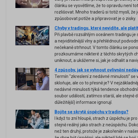
článku se vysvětlíme, že to opravdu není to
rozlišovat. Mnoho traderů si totiž myslí, že
způsobovat potíže a připravovat je o zisky.
Chyby v tradingu, které nevidíte, ale platí
Při plavbě rozsáhlým oceánem tradingu je s
a nejviditelnější vlny a přehlédnout podvod
nečekaně strhnout. V tomto článku se pono
prozkoumáme některé z těchto skrytých c
uniknout, a ukážeme si, jak je odhalit a nav
4 způsoby, jak se vyhnout ovlivnění nedá
Termín "zkreslení z nedávné minulosti" se 
skloňuje, ale co to přesně je? V nejzákladn
nedávné minulosti týká tendence obchodní
soubor událostí, zatímco starší, ale stejně
důležitější) informace ignorují.
Bojíte se skrytě úspěchu v tradingu?
I když to zní hloupě, strach z úspěchu je p
stejně reálný jako strach z neúspěchu. Dokon
než ten druhý, protože je zakořeněn v naše
že chce být úspěšný, ale někteří lidé se bo