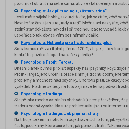
pozornost obrátit i na sebe sama, aby se stal uceleným a zis
Psychologie: Jak při tradingu „zůstat v zóně“
Jestli máte nějaké hobby, tak určitě víte, jak se cítíte, když se 
Nevnímáte čas a jen jste „tady a teď“. Možná ani neslyšíte, když
stejný stav dokážete navodit i při tradingu, pak to vypadá, jak 
uspořádalo tak, aby se vám bez námahy dařilo.
Psychologie: Netlačíte jako trader příliš na pilu?
Socialismus měl za cíl plnit plán na 120 %, ale jak je to v tradi
konkrétní pozitivní dopad na vaše výsledky?
Psychologie Profit-Targetu
Dnešní článek by měl přiblížit aspekty naší psychiky, když dojde
Profit-Target, jeho určení a práce s ním je trochu opomíjené té
problémy a možnosti naší psychiky. Ono totiž platí, že každý ob
výsledek. Pojďme se tedy na toto zajímavé téma podívat trochu 
Psychologie tradingu
Stejně jako mnoho ostatních obchodníků jsem přesvědčen, že ps
tradera hodně vysoko. Na tuto problematiku jsou na internetu tu
Psychologie tradingu: Jak přijímat ztráty
Na trhu je celkem mnoho knih pojednávajících o tom, jak vydělat
často, jsou knihy, které píší o tom, jak peníze ztratit. "Ukonči vč