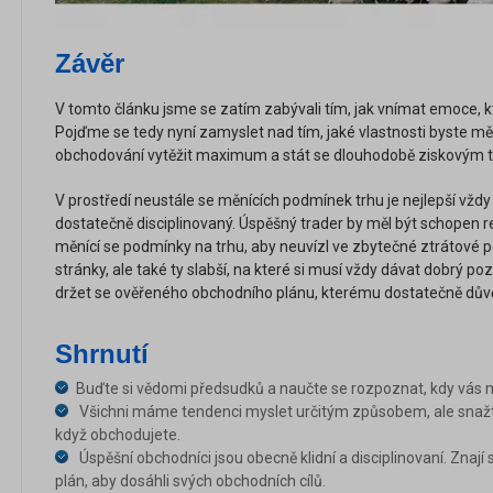
Závěr
V tomto článku jsme se zatím zabývali tím, jak vnímat emoce,
Pojďme se tedy nyní zamyslet nad tím, jaké vlastnosti byste měl
obchodování vytěžit maximum a stát se dlouhodobě ziskovým 
V prostředí neustále se měnících podmínek trhu je nejlepší vždy
dostatečně disciplinovaný. Úspěšný trader by měl být schopen 
měnící se podmínky na trhu, aby neuvízl ve zbytečné ztrátové po
stránky, ale také ty slabší, na které si musí vždy dávat dobrý poz
držet se ověřeného obchodního plánu, kterému dostatečně důvě
Shrnutí
Buďte si vědomi předsudků a naučte se rozpoznat, kdy vás 
Všichni máme tendenci myslet určitým způsobem, ale snažte 
když obchodujete.
Úspěšní obchodníci jsou obecně klidní a disciplinovaní. Znají s
plán, aby dosáhli svých obchodních cílů.