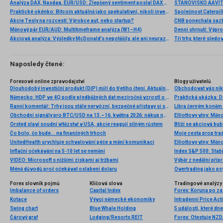
Analýza DAX, Nasdaq, EUR/USD: Zlepšený sentiment poslal DAX na nová maxima
Praktické okénko: Bitcoin aktuálně jako spekulativní, nikoli investiční aktivum
Akcie Tesly na rozcestí: Výrobce aut, nebo startup?
Měnový pár EUR/AUD: Multitimeframe analýza (W1–H4)
Denní shrnutí: Výpro
Akciová analýza: Výsledky McDonald’s nepotěšily, ale ani neurazily. Jakou vizi společnost prezentovala?
Tři trhy, které sledo
Naposledy čtené:
Forexové online zpravodajství
Blogy uživatelů
Dlouhodobý investiční produkt (DIP) míří do třetího čtení. Aktuálně se schvaluje Sněmovnou
Obchodovat vás nikd
Německo: HDP ve 4Q podle předběžných dat meziročně vzrostl o 0,6 % při očekávání růstu o 0,4 %
Praktická ukázka: Da
Ranní komentář: Trhy jsou stále nervózní, bezpečné přístavy si svou cenu bez problémů drží
Libra černým koněm 
Obchodní signály pro BTC/USD na 13.–16. května 2026: nákup nad 81 250 USD (21 SMA – 6/8 Murray)
Elliottovy vlny: Mě
Orsted slaví soudní vítězství v USA, akcie reagují silným růstem
Čo bolo, čo bude... na finančných trhoch
UnitedHealth urychluje schvalování péče a mění komunikaci
Inflační očekávání na 5-10 let se nemění
VIDEO: Microsoft s nižšími ziskami aj tržbami
Výběr z nedělní pří
Méně důvodů proč očekávat oslabení dolaru
Forex slovník pojmů
Klíčová slova
Tradingové analýzy 
Imbalance of orders
Capital Index
Kotace
Vývoj německé ekonomiky
Intradenní Price Act
Swing chart
Blue Whale Holding
5 událostí, které dn
Čárový graf
Lodging/Resorts REIT
Forex: Otestuje NZ