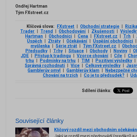
Ondřej Hartman
Tým FXstreet.cz
Klíčová slova:
FXstreet
|
Obchodní strategie
|
Rizik
Trader
|
Trend
|
Obchodování
|
Zkušenosti
|
Výsledk
Hartman
|
Obchodníci
|
Cena
|
FXstreet.cz
|
Trh
|
Úspěch
|
Ztráty
|
Očekávání
|
Úspěšní obchodníci
|
myšlenka
|
Série ztrát
|
Tým FXstreet.cz
|
Obcho
Předsudky
|
Trhy
|
Situace
|
Obchody
|
Noviny
|
O
JDE
|
Přístup k tradingu
|
Vzorce chování
|
Cíle
|
Cho
trhu
|
Podmínky na trhu
|
TIM
|
Pozitivní výsledky
|
Správná rozhodnutí
|
Vice
|
Celkové výsledky
|
Jasn
Gamblerův omyl
|
Gamblerův klam
|
Nebezpečné ch
Chování na trzích
|
Co je to předsudek?
|
Udá
Sdílení článku:
Související články
Klíčový rozdíl mezi obchodním očekáván
Jaký je rozdíl mezi předpovědí (predikcí)