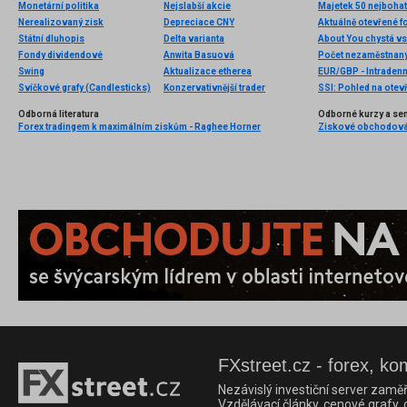
Monetární politika
Nejslabší akcie
Majetek 50 nejbohatš
Nerealizovaný zisk
Depreciace CNY
Aktuálně otevřené f
Státní dluhopis
Delta varianta
Fondy dividendové
Anwita Basuová
Swing
Aktualizace etherea
EUR/GBP - Intradenn
Svíčkové grafy (Candlesticks)
Konzervativnější trader
SSI: Pohled na otev
Odborná literatura
Odborné kurzy a se
Forex tradingem k maximálním ziskům - Raghee Horner
FXstreet.cz - forex, ko
Nezávislý investiční server zaměř
Vzdělávací články, cenové grafy,