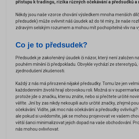
přístupu k tradingu, rizika různých očekávání a předsudků a 
Někdy jsou naše vzorce chování výsledkem mnoha menších dílčí
předsudek) může ovlivnit náš úsudek až do té míry, že naše ro
zdravým selským rozumem a mohou mít pochopitelně vliv na vý
Co je to předsudek?
Předsudek je zakořeněný úsudek či názor, který není založen na
pouhém mínění či předpokladu. Obvykle vychází ze stereotypů
zjednodušení zkušenosti.
Každý z nás má přirozeně nějaké předsudky. Tomu lze jen velmi 
každodenním životě hrají obrovskou roli. Možná si v supermarke
protože jde o značku, kterou znáte, nebo si přečtete určité novi
věříte. Jiní by zas nikdy nekoupili auto určité značky, zřejmě p
očekávání. Vidíte, jak moc nás očekávání a předsudky ovlivňují?
ale pokud si uvědomíte, jak se mohou projevovat ve vašem ch
větší šanci minimalizovat jejich dopad na vaše obchodování. Proj
nás mohou ovlivňovat.