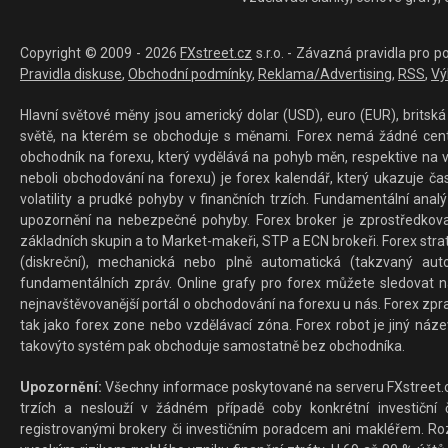
Copyright © 2009 - 2026
FXstreet.cz
s.r.o. - Závazná pravidla pro p
Pravidla diskuse
,
Obchodní podmínky
,
Reklama/Advertising
,
RSS
,
Vý
Hlavní světové měny jsou americký dolar (USD), euro (EUR), britská 
světě, na kterém se obchoduje s měnami. Forex nemá žádné centrál
obchodník na forexu, který vydělává na pohyb měn, respektive na v
neboli obchodování na forexu) je forex kalendář, který ukazuje č
volatility a prudké pohyby v finančních trzích. Fundamentální ana
upozornění na nebezpečné pohyby. Forex broker je zprostředkov
základních skupin a to Market-makeři, STP a ECN brokeři. Forex stra
(diskreční), mechanická nebo plně automatická (takzvaný aut
fundamentálních zpráv. Online grafy pro forex můžete sledovat na 
nejnavštěvovanější portál o obchodování na forexu u nás. Forex zprav
tak jako forex zone nebo vzdělávací zóna. Forex robot je jiný náz
takovýto systém pak obchoduje samostatně bez obchodníka.
Upozornění:
Všechny informace poskytované na serveru FXstreet.cz
trzích a neslouží v žádném případě coby konkrétní investiční č
registrovanými brokery či investičním poradcem ani makléřem. Rozd