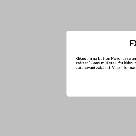
F
Kliknutím na button Povolit vše u
zařízení. Sami můžete určit klikn
zpracování zakázat. Více informa