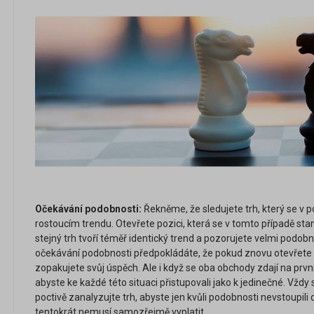
Očekávání podobnosti:
Řekněme, že sledujete trh, který se v 
rostoucím trendu. Otevřete pozici, která se v tomto případě stan
stejný trh tvoří téměř identický trend a pozorujete velmi podobno
očekávání podobnosti předpokládáte, že pokud znovu otevřete
zopakujete svůj úspěch. Ale i když se oba obchody zdají na první
abyste ke každé této situaci přistupovali jako k jedinečné. Vždy 
poctivě zanalyzujte trh, abyste jen kvůli podobnosti nevstoupili
tentokrát nemusí samozřejmě vyplatit.