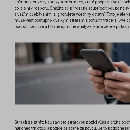
vnímáte pouze ty zprávy a informace, které podporují vaší obcho
co je s ní v rozporu. Snažíte se přirozeně soustředit pouze na t
s vaším očekáváním, a ignorujete všechny ostatní. Toto je ale 
může vést postupně k velkým ztrátám a potížím tradera. Své o
podrobit poctivé a hlavně upřímné analýze, která bere v potaz vš
Strach ze ztrát:
Neuzavřete ztrátovou pozici včas a držíte obcho
nakonec trh otočí a pozice se stane ziskovou. Je to podobné jak