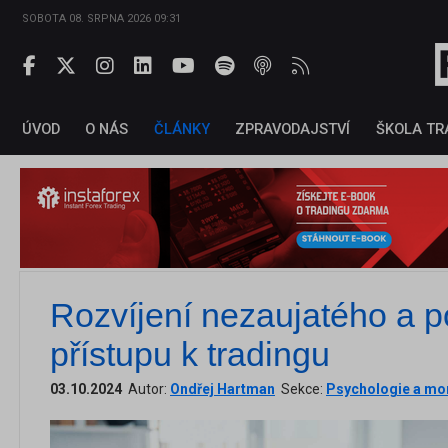
SOBOTA 08. SRPNA 2026 09:31
ÚVOD
O NÁS
ČLÁNKY
ZPRAVODAJSTVÍ
ŠKOLA TR
Rozvíjení nezaujatého a p
přístupu k tradingu
03.10.2024
Autor:
Ondřej Hartman
Sekce:
Psychologie a m