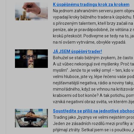
K úspěšnému tradingu krok za krokem
Na jednom zahraničním serveru jsem objevi
vypadají kroky běžného tradera k úspěchu. M
s přirozeným talentem, kteří brzy začali na
peníze, ale je pravděpodobné, že většina z
kroků přeskočit. Podívejme se tedy na to, j
na ní ovšem vytrváme, obvykle vypadá.
JÁ JSEM úspěšný trader!
Bohužel se stalo běžným zvykem, že často li
A už vůbec nekorigují své myšlenky. Proč tak
myslím“. Jenže to je velký omyl – ten, k
velmi hluboce, jste vy, lépe řečeno vaše p
nejšťavnatější negativa, rádio a noviny taky, 
mimořádného, když se vrhnou na kritizován
krabicemi od bot konče? A tak potichu, poma
vzniká negativní obraz světa, ve kterém ži
Soustředíte se příliš na jednotlivé obcho
Trading jako „byznys ve velmi nejistém pro
Jeden ze zásadních rozdílů mezi profíky a t
přijímají ztráty. Setkal jsem se i s poučkou