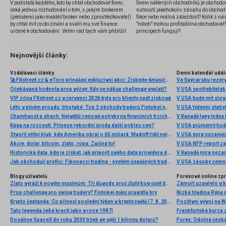
V podstatě každého, kdo by chtěl obchodovat forex,
Snem některých obchodníků je obchodo
čeká jednou rozhodování o tom, s jakým brokerem
nutnosti jakéhokoliv zásahu do obchod
(přeloženo jako makléř/broker nebo zprostředkovatel)
fikce nebo reálná záležitost? Kolik z nás
by chtěl mít co do činění a svěřil mu své finance
"roboti" mohou profitabilně obchodovat
určené k obchodování. Velmi rád bych vám přiblížil
principech fungují?
problematiku výběru brokera, rozdíl mezi
jednotlivými typy brokerů a v neposlední řadě uvedu
několik příkladů nejznámějších z nich.
Nejnovější články:
Vzdělávací články
Denní kalendář udál
🚀 FXstreet.cz & eToro přinášejí exkluzivní akci: Získejte 6měsíční členství ve VIP zóně ZDARMA
Ve Švýcarsku rezer
Očekávaná hodnota prop výzvy: Kdy se nákup challenge vyplatí?
V USA spotřebitelsk
VIP zóna FXstreet.cz v červenci 2026 byla pro klienty opět zisková
V USA bude mít slo
Léto v plném proudu, trhy také: Top 3 obchody traderů Fintokei na indexech a zlatě
V USA týdenní statist
Chamtivost a strach: Největší cenové pohyby na finančních trzích (červenec 2026)
V Kanadě Ivey index
Káva na rozcestí. Přinese rekordní úroda další pokles cen?
V USA průměrný hod
Stvořil elitní klub, kde Ameriku obral o 65 miliard. Madoff řídil největší Ponzi dějin
V USA míra nezaměs
Akcie, dolar, bitcoin, zlato, ropa: Začíná to!
V USA NFP report z
Historická data, kde je získat, jak připojit svého data providera do MultiCharts a proč je budeme potřebovat? (4. díl)
V Kanadě míra neza
Jak obchodují profíci: Fibonacci trading - systém úspěšných traderů
V USA zásoby zemní
Blogy uživatelů
Forexové online zp
Zlato vyráží k novým maximům: Tři důvody, proč žlutý kov opět dominuje
Prop challenge pro swing tradery? Fintokei mění pravidla hry
Nízká hladina Rýna 
Krypto šeptanda: Co přinesl poslední týden v kryptosvětě (7. 8. 2026)
Pozitivní vývoj na Wa
Tato legenda čeká krach jako v roce 1987!
Frankfurtská burza 
Dosáhne SpaceX do roku 2030 tržeb ve výši 1 bilionu dolarů?