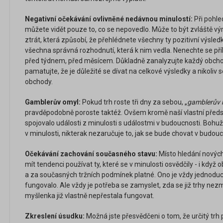
Negativní očekávání ovlivněné nedávnou minulostí:
Při pohle
můžete vidět pouze to, co se nepovedlo. Může to být zvláště v
ztrát, která způsobí, že přehlédnete všechny ty pozitivní výsledky
všechna správná rozhodnutí, která k nim vedla. Nenechte se příliš
před týdnem, před měsícem. Důkladně zanalyzujte každý obcho
pamatujte, že je důležité se dívat na celkové výsledky a nikoliv s
obchody.
Gamblerův omyl:
Pokud trh roste tři dny za sebou, „
gamblerův 
pravděpodobně poroste taktéž. Ovšem kromě naší vlastní předsta
spojovalo události z minulosti s událostmi v budoucnosti. Bohužel
v minulosti, nikterak nezaručuje to, jak se bude chovat v budouc
Očekávání zachování současného stavu:
Místo hledání nový
mít tendenci používat ty, které se v minulosti osvědčily - i když 
a za současných tržních podmínek platné. Ono je vždy jednoduc
fungovalo. Ale vždy je potřeba se zamyslet, zda se již trhy nez
myšlenka již vlastně nepřestala fungovat.
Zkreslení úsudku:
Možná jste přesvědčeni o tom, že určitý trh 