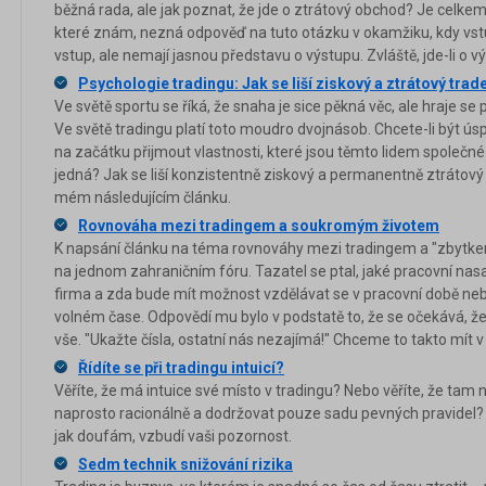
běžná rada, ale jak poznat, že jde o ztrátový obchod? Je celkem
které znám, nezná odpověď na tuto otázku v okamžiku, kdy vst
vstup, ale nemají jasnou představu o výstupu. Zvláště, jde-li o v
Psychologie tradingu: Jak se liší ziskový a ztrátový trad
Ve světě sportu se říká, že snaha je sice pěkná věc, ale hraje se
Ve světě tradingu platí toto moudro dvojnásob. Chcete-li být úsp
na začátku přijmout vlastnosti, které jsou těmto lidem společné.
jedná? Jak se liší konzistentně ziskový a permanentně ztrátov
mém následujícím článku.
Rovnováha mezi tradingem a soukromým životem
K napsání článku na téma rovnováhy mezi tradingem a "zbytkem
na jednom zahraničním fóru. Tazatel se ptal, jaké pracovní nas
firma a zda bude mít možnost vzdělávat se v pracovní době ne
volném čase. Odpovědí mu bylo v podstatě to, že se očekává, že
vše. "Ukažte čísla, ostatní nás nezajímá!" Chceme to takto mít v
Řídíte se při tradingu intuicí?
Věříte, že má intuice své místo v tradingu? Nebo věříte, že tam 
naprosto racionálně a dodržovat pouze sadu pevných pravidel? A
jak doufám, vzbudí vaši pozornost.
Sedm technik snižování rizika