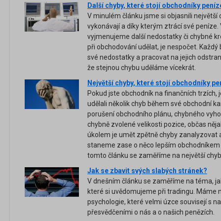
Další chyby, které stojí obchodníky peníz
V minulém článku jsme si objasnili největší
vykonávají a díky kterým ztrácí své peníze
vyjmenujeme další nedostatky či chybné kr
při obchodování udělat, je nespočet. Každý
své nedostatky a pracovat na jejich odstra
že stejnou chybu uděláme vícekrát.
Největší chyby, které stojí obchodníky pe
Pokud jste obchodník na finančních trzích, 
udělali několik chyb během své obchodní kari
porušení obchodního plánu, chybného vyho
chybně zvolené velikosti pozice, občas něja
úkolem je umět zpětně chyby zanalyzovat a 
staneme zase o něco lepším obchodníkem 
tomto článku se zaměříme na největší chyby,
Jak se zbavit svých slabých stránek?
V dnešním článku se zaměříme na téma, jak
které si uvědomujeme při tradingu. Máme na
psychologie, které velmi úzce souvisejí s
přesvědčeními o nás a o našich penězích.