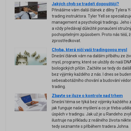
Jakých chyb se tradeři dopouštějí?
Přinášíme vám další článek z dílny Tylera
trading instruktora. Tyler Yell se specializu
management a psychologii tradingu. Jeho 
a vždy předávají důležité ponaučení struč
pochopitelným způsobem. Proto nás těší,
zprostředkovat.
Chyba, která ničí vaši tradingovou mysl
Dnešní článek vám na dalším příběhu ze živ
mysl, programy, které se uložily do naší D
biologických příčin. Začtěte se tedy do dalš
bez výjimky každého z nás. I dnes se bud
sebesabotážního chování a budování vědom
trading.
Zbavte se iluze o kontrole nad trhem
Dnešní téma se týká bez výjimky každého z
jak funguje naše myšlení a co je třeba uděl
úspěch v tradingu. Jak už je u Randeho z
ilustruje na příkladu z reálného života někt
tedy seznamte s příběhem tradera Johna.