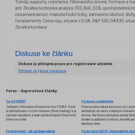
Trendy, supporty, rezistance, Fibonacciho úrovně, formace a tvar
atd. Zkrátka technická analýza. FED, BoE, ECB, spotřebitelská inf
nezaměstnanost, maloobchodní tržby, zahraniční obchod, dluhy
funadamenty. Cena ropy, situace v DJIA, S&P 500, DAX30, situa
Zkrátka korelace.
Diskuse ke článku
Diskuse je přístupná pouze pro registrované uživatele.
Přihlásit se
|
Nová registrace
Forex - doporučené články:
Co je FOREX?
Forex pro začátečníky
Základní informace o finančním trhu FOREX. Forex
Forex je celosvětová burzovní síť, v jej
je obchodování s cizími měnami (forex trading) a je
obchoduje se všemi světovými měnami,
zároveň největším a také nejlikvidnějším finančním
koruny. Na forexu obchodují banky, fondy
trhem na světě.
brokeři a podobné instituce, ale také jedn
otevřený všem.
Forex brokeři - jak správně vybrat