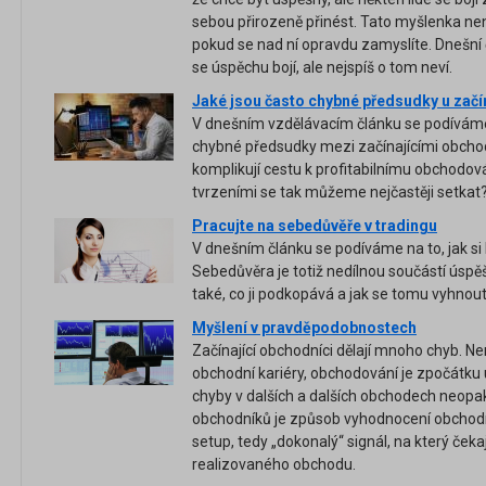
sebou přirozeně přinést. Tato myšlenka není
pokud se nad ní opravdu zamyslíte. Dnešní 
se úspěchu bojí, ale nejspíš o tom neví.
Jaké jsou často chybné předsudky u zač
V dnešním vzdělávacím článku se podíváme n
chybné předsudky mezi začínajícími obchod
komplikují cestu k profitabilnímu obchodov
tvrzeními se tak můžeme nejčastěji setkat
Pracujte na sebedůvěře v tradingu
V dnešním článku se podíváme na to, jak si
Sebedůvěra je totiž nedílnou součástí úsp
také, co ji podkopává a jak se tomu vyhnout
Myšlení v pravděpodobnostech
Začínající obchodníci dělají mnoho chyb. Ne
obchodní kariéry, obchodování je zpočátku u
chyby v dalších a dalších obchodech neopa
obchodníků je způsob vyhodnocení obchodní
setup, tedy „dokonalý“ signál, na který čekaj
realizovaného obchodu.