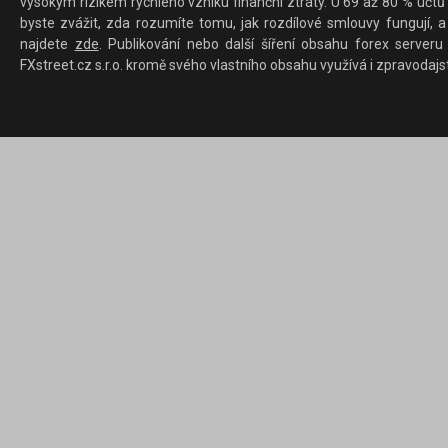
vysokým rizikem rychlého vzniku finanční ztráty. U 69 až 80 % účtů 
byste zvážit, zda rozumíte tomu, jak rozdílové smlouvy fungují, a
najdete
zde
. Publikování nebo další šíření obsahu forex serveru
FXstreet.cz s.r.o. kromě svého vlastního obsahu využívá i zpravodajs