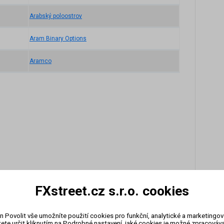
Arabský poloostrov
Aram Binary Options
Aramco
FXstreet.cz s.r.o. cookies
n Povolit vše umožníte použití cookies pro funkční, analytické a marketingo
ete určit kliknutím na Podrobné nastavení, jaké cookies je možné zpracovávat