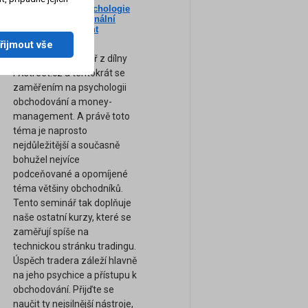
Nový seminář: Psychologie
ne
tradingu a profesionální
am
Money-Management
(Záznam semináře)
řijmout vše
Zcela nový seminář z dílny
FXstreet.cz a tentokrát se
zaměřením na psychologii
obchodování a money-
management. A právě toto
téma je naprosto
nejdůležitější a současně
bohužel nejvíce
podceňované a opomíjené
téma většiny obchodníků.
Tento seminář tak doplňuje
naše ostatní kurzy, které se
zaměřují spíše na
technickou stránku tradingu.
Úspěch tradera záleží hlavně
na jeho psychice a přístupu k
obchodování. Přijďte se
naučit ty nejsilnější nástroje,