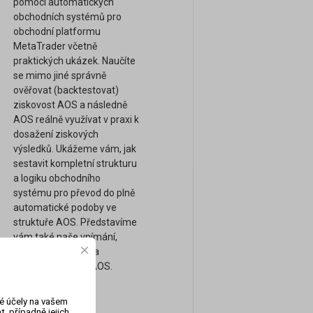
pomocí automatických
obchodních systémů pro
obchodní platformu
MetaTrader včetně
praktických ukázek. Naučíte
se mimo jiné správně
ověřovat (backtestovat)
ziskovost AOS a následně
AOS reálně využívat v praxi k
dosažení ziskových
výsledků. Ukážeme vám, jak
sestavit kompletní strukturu
a logiku obchodního
systému pro převod do plně
automatické podoby ve
struktuře AOS. Představíme
vám také naše vnímání,
obchodní přístupy a
strategie pomocí AOS.
vé účely na vašem
, případně jejich