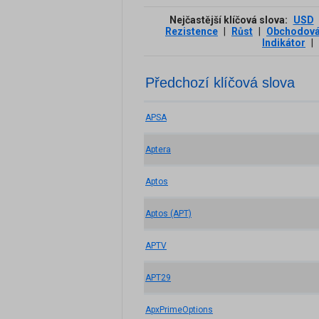
Nejčastější klíčová slova:
USD
Rezistence
|
Růst
|
Obchodová
Indikátor
|
Předchozí klíčová slova
APSA
Aptera
Aptos
Aptos (APT)
APTV
APT29
ApxPrimeOptions