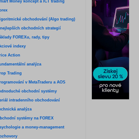
mart Money koncept a ICT trading
orex
lgoritmické obchodování (Algo trading)
 nejlepších obchodních strategií
áklady FOREXu, rady, tipy
kciové indexy
rice Action
undamentální analýza
rop Trading
rogramování v MetaTraderu a AOS
ednoduché obchodní systémy
eriál intradenního obchodování
echnická analýza
bchodní systémy na FOREX
sychologie a money-management
ozhovory