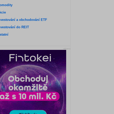
omodity
kcie
nvestování a obchodování ETF
nvestování do REIT
statní
reklama