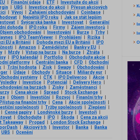
 EU
|
Finanční údaje
|
ETF
|
Investujte do akcií
|
K
rgin
|
UBS
|
Investice do akcií
|
Přesun akciových
ici
|
Vývoj
|
Zahájení obchodování
|
Coinbase
|
A
hodovat
|
Největší IPO roku
|
Jak se stát lepším
vestovat
|
Švýcarská banka
|
Investovat
|
Generální
I
dní dohoda
|
IPO roku
|
Firmy
|
Zájem investorů
|
Objem obchodování
|
Investování
|
Burze
|
Trhy
|
I
Haynes
|
IPO TeamViewer
|
Prohlášení
|
Rizika
|
 EU a Británií
|
Dohoda mezi EU a Británií
|
IPO
O
čnosti
|
Amazon
|
Zemědělství
|
Banky v EU
|
y
|
Mzdy
|
Vstup na burzu
|
Na burze
|
Ztráta
|
isy
|
IPO kalendář
|
Portfolio
|
Obchodujte akcie
|
dní platformy
|
Centrální banka
|
CFD
|
Obchodní
k
|
Tržní hodnota
|
Zisk
|
Swapy
|
Obchodování
|
gger
|
Údaje
|
Obchody
|
Situace
|
Miliardy eur
|
Obchodní systémy
|
ČTK
|
IPO Deliveroo
|
Akcie
|
Výsledky
|
Investice
|
Potenciál
|
Delivery Hero
|
chodování na burzách
|
Zisky
|
Zaměstnanci
|
urzy
|
Cena akcie
|
Spread
|
Stock Exchange
|
rze
|
Objem
|
Investiční
|
Rozvoj
|
Finanční trhy
|
Přístup na finanční trhy
|
Cena
|
Akcie společnosti
|
vestiční společnosti
|
Tržby společnosti
|
Zlepšení
|
|
Cenné papíry
|
Londýnské burzy
|
Investoři
|
stovat
|
Obchodujte
|
IPO
|
Škoda
|
Cena za akcii
at Takeaway
|
Propad
|
London Stock Exchange
|
oorDash
|
Akciový trh
|
Investor
|
Banka
|
Banka
UBS
|
Ocenění