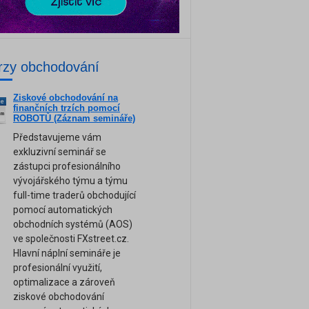
rzy obchodování
Ziskové obchodování na
ne
finančních trzích pomocí
am
ROBOTŮ (Záznam semináře)
Představujeme vám
exkluzivní seminář se
zástupci profesionálního
vývojářského týmu a týmu
full-time traderů obchodující
pomocí automatických
obchodních systémů (AOS)
ve společnosti FXstreet.cz.
Hlavní náplní semináře je
profesionální využití,
optimalizace a zároveň
ziskové obchodování