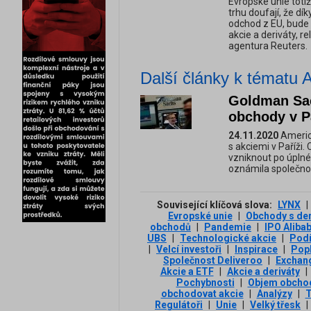
Evropské unie toti
trhu doufají, že dí
odchod z EU, bude 
akcie a deriváty, r
agentura Reuters.
Další články k tématu
Goldman Sac
obchody v P
24.11.2020
Americ
s akciemi v Paříži
vzniknout po úplné
oznámila společno
Související klíčová slova:
LYNX
|
Evropské unie
|
Obchody s der
obchodů
|
Pandemie
|
IPO Aliba
UBS
|
Technologické akcie
|
Podí
|
Velcí investoři
|
Inspirace
|
Pop
Společnost Deliveroo
|
Exchan
Akcie a ETF
|
Akcie a deriváty
|
Pochybnosti
|
Objem obcho
obchodovat akcie
|
Analýzy
|
T
Regulátoři
|
Unie
|
Velký třesk
|