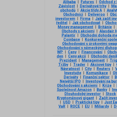
Alibaba
|
Futures
|
Odchod z
Závislost
|
Derivátové trhy
|
Ma
obchodů
|
Akcie třídy A
|
Analyt
Obchodníci
|
Deliveroo
|
Obc
investorem
|
Firma
|
Jak začít in
ředitel
|
Jak obchodovat
|
Obcho
Money management
|
Británie
|
Obchody s akciemi
|
Alasdair 
Palantir
|
Obchodní dohoda mezi
Coinbase
|
Konkurenční spole
Obchodování s úrokovými swap
Obchodování s německými dluhop
WP
|
Ceny
|
Financování
|
Obcho
den
|
Ceny akcií
|
Obchodní dení
Prezident
|
Management
|
Tri
Tržby
|
Trader
|
Akciové tipy
|
Návratnost
|
City
|
Reuters
|
Investujte
|
Komunikace
|
Ob
Deriváty
|
Finanční sektor
|
B
Největší IPO
|
Investování na bu
Obchodování s akciemi
|
Krize
|
Společnost Amazon
|
Banky
|
In
Dlouhodobý investor
|
Stock
Kryptoměnový gigant
|
Začít inve
|
USD
|
Praktické tipy
|
Just E
VaR
|
ROCE
|
EU
|
Miliardy
|
D