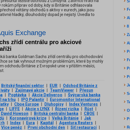
ž přesunul těžiště obchodů z Londýna. Zatímco hráči na
S
ky rokům příprav od doby, kdy si Británie odhlasovala
F
přechod většiny obchodů s aktivy v eurech, jako jsou
elativně hladký, dlouhodobý dopad je nejistý. Uvedla to
A
8
 Aquis Exchange
Z
hs zřídí centrálu pro akciové
A
aříži
P
ká banka Goldman Sachs zřídí centrálu pro obchodování
F
. Chce se tak vyhnout možným problémům, které by mohly
m odchodu Británie z Evropské unie v příštím měsíci,
P
st.
P
J
Britský finanční sektor
|
EUR
|
Odchod Británie z
iváty
|
Zajímavé akcie
|
TeamViewer
|
Přesun
S
ba
|
Poptávka
|
Akcie Deliveroo
|
Švýcarská banka
l na trhu
|
IPO Palantir
|
Euromonitor International
T
latky
|
Cboe Europe
|
Dluhopisy
|
Index Ventures
|
ge
|
LIFFE
|
Akcie s LYNX
|
Řízení rizika
|
Růst
|
O
David Howson
|
Britská centrální banka
|
CBOE
|
dů
|
Koronavirová krize
|
Velká Británie
|
Jak
P
rh
|
Index
|
Eura
|
Kapitál
|
Agentura Reuters
|
Více peněz
|
První obchodní den
|
Síť restaurací
|
R