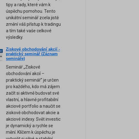
tipy a rady, které vám k
úspěchu pomohou. Tento
unikátní seminář zcela jistě
změní váš přístup k tradingu
a tím také vaše celkové
výsledky.
Ziskové obchodování akcií -
ne
praktický seminář (Záznam
am
semináře)
Seminář „Ziskové
obchodování akcií –
praktický seminář“ je určen
pro každého, kdo má zájem
začít si aktivně budovat své
vlastní, a hlavně profitabilní
akciové portfolio a naučit se
ziskově obchodovat akcie a
akciové indexy. Svět investic
je dynamický a rychle se
mění. Klíčem k úspěchu je
vytvořit si silné a stabilní