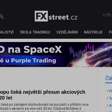
DAJSTVÍ
ŠKOLA TRADINGU
VZDĚLÁVÁNÍ
NÁSTROJE
F
e
Čl
ropu čeká největší přesun akciových
F
0 let
T
čeká po zahájení obchodování na burzách v příštím roce
S
hodů s akciemi za více než 20 let. Odchod Británie z