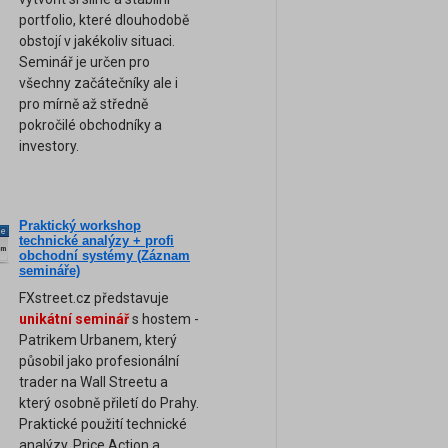
portfolio, které dlouhodobě
obstojí v jakékoliv situaci.
Seminář je určen pro
všechny začátečníky ale i
pro mírně až středně
pokročilé obchodníky a
investory.
Praktický workshop
ne
technické analýzy + profi
am
obchodní systémy (Záznam
semináře)
FXstreet.cz představuje
unikátní seminář
s hostem -
Patrikem Urbanem, který
působil jako profesionální
trader na Wall Streetu a
který osobně přiletí do Prahy.
Praktické použití technické
analýzy, Price Action a