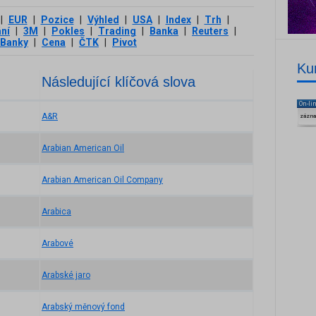
|
EUR
|
Pozice
|
Výhled
|
USA
|
Index
|
Trh
|
ní
|
3М
|
Pokles
|
Trading
|
Banka
|
Reuters
|
Banky
|
Cena
|
ČTK
|
Pivot
Ku
Následující klíčová slova
On-li
A&R
zázn
Arabian American Oil
Arabian American Oil Company
Arabica
Arabové
Arabské jaro
Arabský měnový fond