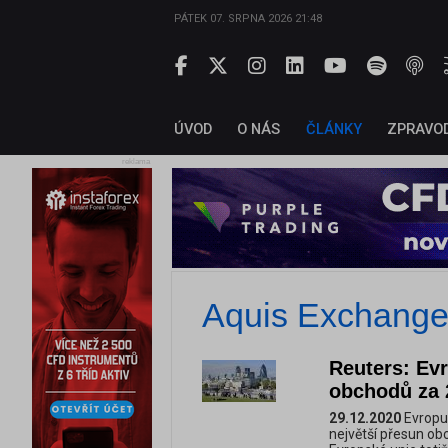
PÁTEK 07. SRPNA 2026 21:48
ÚVOD
O NÁS
ČLÁNKY
ZPRAVO
reklama
Aquis Exchang
Reuters: Ev
obchodů za 2
29.12.2020
Evropu 
největší přesun obc