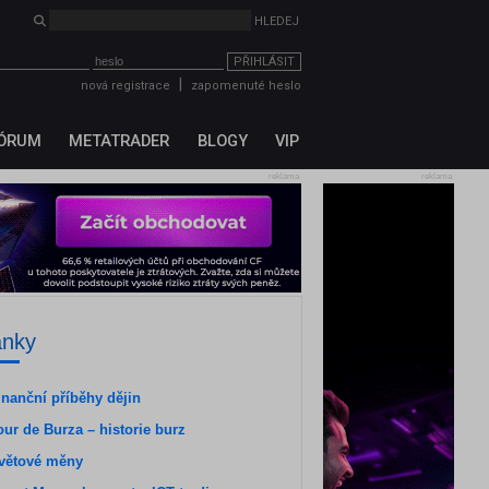
PŘIHLÁSIT
|
nová registrace
zapomenuté heslo
ÓRUM
METATRADER
BLOGY
VIP
reklama
reklama
ánky
inanční příběhy dějin
our de Burza – historie burz
větové měny