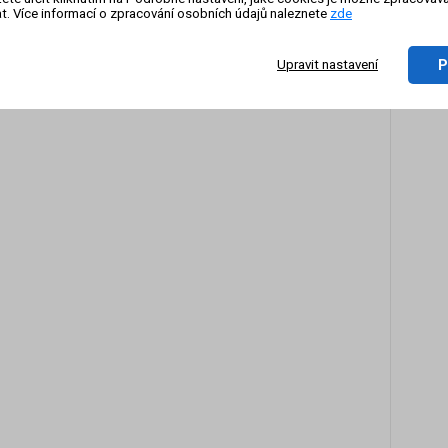
t. Více informací o zpracování osobních údajů naleznete
zde
On-li
zázn
P
Upravit nastavení