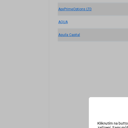
ApxPrimeOptions LTD
AQUA
Aquila Capital
Kliknutím na butto
zařízení. Sami můž