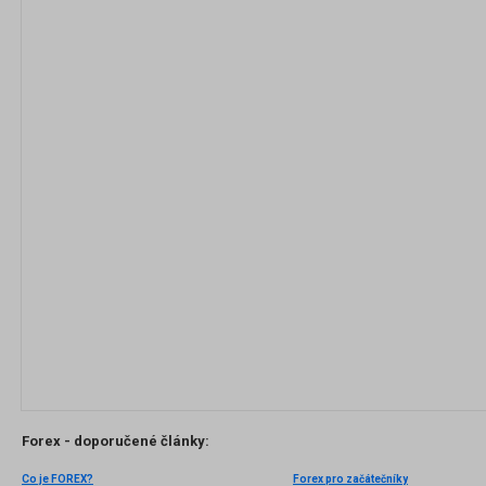
Forex - doporučené články:
Co je FOREX?
Forex pro začátečníky