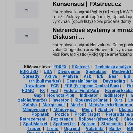
Konsensus | FXstreet.cz
Forex slovník pojmů Rights Offering NAV/
marže Ziskový práh (opční listy) Up tick Liq
vyrovnání (opční listy) Nově prodané domy
Netrendové systémy s mriežk
Diskusní ...
Forex slovník pojmů Net volume Going publi
value Congestion area Hotovostní vyrovnání
Risk Reward Ratio (RRR) Opce amerického
Klíčová slova:
FOREX
|
FXstreet
|
Technická analýza
EUR/USD
|
USA
|
Divergence
|
Spekulace
|
Medvědí t
|
Spready
|
Aktiva
|
Analýza
|
Ask
|
B/E
|
Bear
|
Bid
trh (bull market)
|
Centrální banka
|
Daytrading
|
Drawdown
|
ECB
|
ECB (European Central Bank)
|
Ek
FOMC
|
FX
|
Fed
|
Federal Fund Rate
|
Foreign Exch
Gap
|
Hodnota Pipu
|
Indikátor
|
Indikátory
|
I
záloha/marže)
|
Investor
|
Klouzavý průměr
|
Kurz
|
L
|
Záloha
|
Margin call
|
Marže
|
Medvědí trh (Bear mar
Měnové páry
|
Měnový pár
|
Měny
|
Nástroj
|
Obchod
Poplatek
|
Pozice
|
Profit Target
|
Přeprodané/p
Retracement
|
Rezistence
|
Rollover (převedení)
|
Sho
|
Spot Market
|
Spotový trh
|
Spread
|
Stochastic
|
Su
Trader
|
Trend
|
Uptrend
|
Volatilita
|
Banky
|
EU