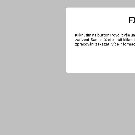
F
Kliknutím na button Povolit vše u
zařízení. Sami můžete určit klikn
zpracování zakázat. Více informa