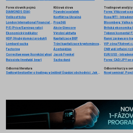
Forex slovník pojmů
Klíčová slova
Tradingové analýzy 
DIAMONDS (DIA)
Původní poplatek
Forex: Vítězové a p
Velikost ticku
Konflikt na Ukrajině
Ropa WTI - Intraden
London International Financial Futures Exchange (LIFFE)
Prop365
Bloomberg: Válka na
P/E (Price/Earnings ratio)
Akcie Glencore
Britská ekonomika lo
Ekonomický indikátor
Výrobní aktivita
Týdenní komentář FX
HDP (Hrubý domácí produkt)
Kapitalizace BXP
Ranní zpráva pro tra
Lombard sazba
Tržní kapitalizace kryptoměnového trhu
Factoring
Ázerbájdžán
ČNB vidí inflační ri
Corrective wave (korekční vlna)
Jacob Frenkel
EUR/USD - Intradenn
Baissista (medvěd, bear)
Sazba daně
Forex: CAD/JPY se o
Odborná literatura
Odborné kurzy a se
Světový bestseller o tradingu v češtině! Úspěšní obchodníci: Jak běžní lidé porážejí Wall Street v jeho vlastní hře