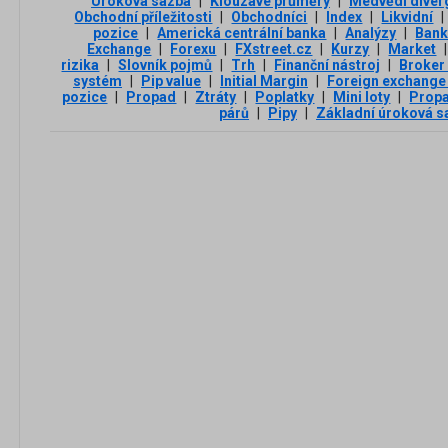
Úroková sazba
|
Klouzavé průměry
|
Medvědí diver
Obchodní příležitosti
|
Obchodníci
|
Index
|
Likvidní
|
pozice
|
Americká centrální banka
|
Analýzy
|
Ban
Exchange
|
Forexu
|
FXstreet.cz
|
Kurzy
|
Market
|
rizika
|
Slovník pojmů
|
Trh
|
Finanční nástroj
|
Broker
systém
|
Pip value
|
Initial Margin
|
Foreign exchange
pozice
|
Propad
|
Ztráty
|
Poplatky
|
Mini loty
|
Propa
párů
|
Pipy
|
Základní úroková s