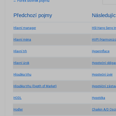
← Forex slovník pojmů
Předchozí pojmy
Následujíc
Hlavní manager
HSI Hang Seng I
Hlavní měna
HVPI (Harmonizo
Hlavní trh
Hyperinflace
Hlavní úrok
Hypoteční obliga
Hloubka trhu
Hypoteční úvěr
Hloubka trhu (Depth of Market)
Hypotéční zástavn
HODL
Hypotéka
Hodler
Chaikin A/D Osci