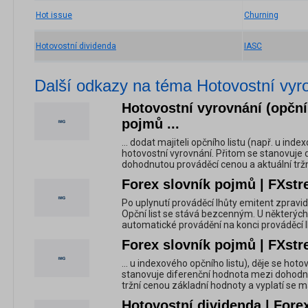
Hot issue
Churning
Hotovostní dividenda
IASC
Další odkazy na téma Hotovostní vyrov
Hotovostní vyrovnání (opční 
pojmů ...
... dodat majiteli opčního listu (např. u inde
hotovostní vyrovnání. Přitom se stanovuje
dohodnutou prováděcí cenou a aktuální tržní
Forex slovník pojmů | FXstr
Po uplynutí prováděcí lhůty emitent zpravid
Opční list se stává bezcenným. U některých
automatické provádění na konci prováděcí l
Forex slovník pojmů | FXstr
... u indexového opčního listu), děje se hot
stanovuje diferenční hodnota mezi dohodn
tržní cenou základní hodnoty a vyplatí se maj
Hotovostní dividenda | Fore