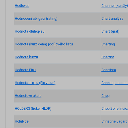
Hodlovat
Channel (kanály)
Hodnocení obligací (rating)
Chart analýza
Hodnota dluhopisu
Chart (graf)
Hodnota (kurz cena) podílového listu
Charting
Hodnota kurzu
Chartist
Hodnota Pipu
Chartista
Hodnota 1 pipu (Pip value)
Chasing the mar
Hodnotové akcie
Chop
HOLDERS (ticker HLDR)
Chop-Zone Indic
Holubice
Christine Lagard