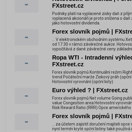
FXstreet.cz
Podniky platí na vyplacené zisky daň z pří
vyplacená akcionáři je proto snížena o daň
jako hotovostní dividenda.
Forex slovník pojmů | FXstr
... V elektronickém obchodním systému Xet
od 17.30 v rámci závěrečné aukce. Hotovost
vypočítává z dané závěrečné ceny základní
Ropa WTI - Intradenní výhled
FXstreet.cz
Forex slovník pojmů Kontinuální režim Rig
trend Počáteční marže Ziskový práh (opční li
Hotovostní vyrovnání (opční listy)
Euro výhled ? | FXstreet.cz
Forex slovník pojmů Net volume Going publi
value Congestion area Hotovostní vyrovnání
Risk Reward Ratio (RRR) Opce amerického
Forex slovník pojmů | FXstr
... za účelem zajistit doručení majiteli opc
nyní termín kryté opční listiny také používá 