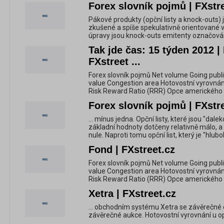
Forex slovník pojmů | FXstr
Pákové produkty (opční listy a knock-outs)
zkušené a spíše spekulativně orientované vk
úpravy jsou knock-outs emitenty označovány
Tak jde čas: 15 týden 2012 |
FXstreet ...
Forex slovník pojmů Net volume Going publi
value Congestion area Hotovostní vyrovnání
Risk Reward Ratio (RRR) Opce amerického
Forex slovník pojmů | FXstr
... mínus jedna. Opční listy, které jsou "da
základní hodnoty dotčeny relativně málo, a 
nule. Naproti tomu opční list, který je "hlubok
Fond | FXstreet.cz
Forex slovník pojmů Net volume Going publi
value Congestion area Hotovostní vyrovnání
Risk Reward Ratio (RRR) Opce amerického
Xetra | FXstreet.cz
... obchodním systému Xetra se závěrečné 
závěrečné aukce. Hotovostní vyrovnání u opčn