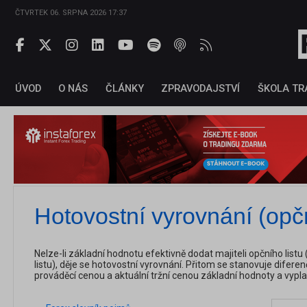
ČTVRTEK 06. SRPNA 2026 17:37
ÚVOD
O NÁS
ČLÁNKY
ZPRAVODAJSTVÍ
ŠKOLA TR
Hotovostní vyrovnání (opční
Nelze-li základní hodnotu efektivně dodat majiteli opčního listu
listu), děje se hotovostní vyrovnání. Přitom se stanovuje dife
prováděcí cenou a aktuální tržní cenou základní hodnoty a vyplatí