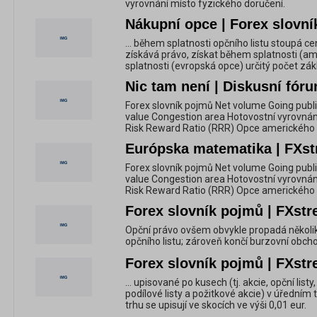
vyrovnání místo fyzického doručení.
Nákupní opce | Forex slovní
... během splatnosti opčního listu stoupá c
získává právo, získat během splatnosti (a
splatnosti (evropská opce) určitý počet zákl
Nic tam není | Diskusní fóru
Forex slovník pojmů Net volume Going publi
value Congestion area Hotovostní vyrovnání
Risk Reward Ratio (RRR) Opce amerického
Európska matematika | FXst
Forex slovník pojmů Net volume Going publi
value Congestion area Hotovostní vyrovnání
Risk Reward Ratio (RRR) Opce amerického
Forex slovník pojmů | FXstr
Opční právo ovšem obvykle propadá několik
opčního listu; zároveň končí burzovní obch
Forex slovník pojmů | FXstr
... upisované po kusech (tj. akcie, opční li
podílové listy a požitkové akcie) v úředním
trhu se upisují ve skocích ve výši 0,01 eur.