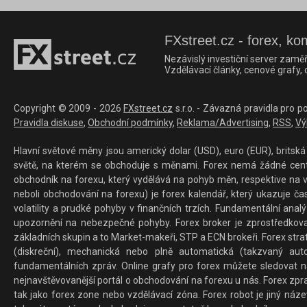
FXstreet.cz - forex, ko
Nezávislý investiční server zaměř
Vzdělávací články, cenové grafy,
Copyright © 2009 - 2026
FXstreet.cz
s.r.o. - Závazná pravidla pro p
Pravidla diskuse
,
Obchodní podmínky
,
Reklama/Advertising
,
RSS
,
Vý
Hlavní světové měny jsou americký dolar (USD), euro (EUR), britská 
světě, na kterém se obchoduje s měnami. Forex nemá žádné centrál
obchodník na forexu, který vydělává na pohyb měn, respektive na v
neboli obchodování na forexu) je forex kalendář, který ukazuje č
volatility a prudké pohyby v finančních trzích. Fundamentální ana
upozornění na nebezpečné pohyby. Forex broker je zprostředkov
základních skupin a to Market-makeři, STP a ECN brokeři. Forex stra
(diskreční), mechanická nebo plně automatická (takzvaný aut
fundamentálních zpráv. Online grafy pro forex můžete sledovat na 
nejnavštěvovanější portál o obchodování na forexu u nás. Forex zprav
tak jako forex zone nebo vzdělávací zóna. Forex robot je jiný náz