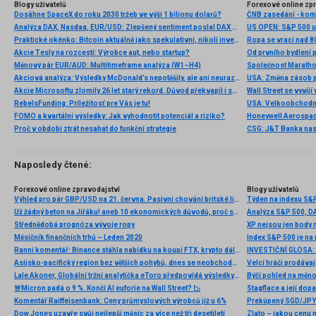
Blogy uživatelů
Forexové online zp
Dosáhne SpaceX do roku 2030 tržeb ve výši 1 bilionu dolarů?
ČNB zasedání - ko
Analýza DAX, Nasdaq, EUR/USD: Zlepšený sentiment poslal DAX na nová maxima
Praktické okénko: Bitcoin aktuálně jako spekulativní, nikoli investiční aktivum
Ropa se vrací nad 8
Akcie Tesly na rozcestí: Výrobce aut, nebo startup?
Měnový pár EUR/AUD: Multitimeframe analýza (W1–H4)
Akciová analýza: Výsledky McDonald’s nepotěšily, ale ani neurazily. Jakou vizi společnost prezentovala?
Akcie Microsoftu zlomily 26 let starý rekord. Důvod překvapil i samotné investory
RebelsFunding: Príležitosť pre Vás je tu!
FOMO a kvartální výsledky: Jak vyhodnotit potenciál a riziko?
Proč v období ztrát nesahat do funkční strategie
Naposledy čtené:
Forexové online zpravodajství
Blogy uživatelů
Výhled pro pár GBP/USD na 21. června. Pasivní chování britské libry stojí za povšimnutí.
Týden na indexu S&
Už žádný beton na Jiřáku! aneb 10 ekonomických důvodů, proč se klimatickým změnám spíše přizpůsobit než s nimi draze bojovat
Střednědobá prognóza vývoje ropy
Měsíčník finančních trhů – Leden 2020
Index S&P 500 je n
Ranní komentář: Binance stáhla nabídku na koupi FTX, krypto dál klesá, Meta propouští zaměstnance
Asijsko-pacifický region bez větších pohybů, dnes se neobchodovalo v Číně, Hongkongu a Jižní Koreji
Velcí hráči prodávají
Lale Akoner, Globální tržní analytička eToro předpovídá výsledky společnosti NVIDIA
Býčí pohled na měn
🚨Micron padá o 9 %. Končí AI euforie na Wall Street? 📉
Stagflace a její dopa
Komentář Raiffeisenbank: Ceny průmyslových výrobců již u 6%
Prekúpený SGD/JPY 
Dow Jones uzavře svůj nejlepší měsíc za více než tři desetiletí
Zlato – jakou cenu