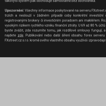
takovýto systém pak obchoduje samostatně bez obchodníka.
Upozornění:
Všechny informace poskytované na serveru FXstreet.cz
trzích a neslouží v žádném případě coby konkrétní investiční č
registrovanými brokery či investičním poradcem ani makléřem. Rozd
vysokým rizikem rychlého vzniku finanční ztráty. U 69 až 80 % účtů 
byste zvážit, zda rozumíte tomu, jak rozdílové smlouvy fungují, a
najdete
zde
. Publikování nebo další šíření obsahu forex serveru
FXstreet.cz s.r.o. kromě svého vlastního obsahu využívá i zpravodajs