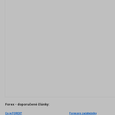
Forex - doporučené články:
Co je FOREX?
Forex pro začátečníky