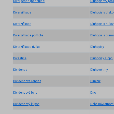
Divergence (nesoulad)
Dluhopisový (obl
Diversifikace
Dluhopis s disk
Diverzifikace
Dluhopis s nul
Diverzifikace portfolia
Dluhopis s prémi
Diverzifikace rizika
Dluhopisy
Divestice
Dluhopisy s opcí
Dividenda
Dluhové trhy
Dividendová rendita
Dlužník
Dividendový fond
Dno
Dividendový kupon
Doba návratnost