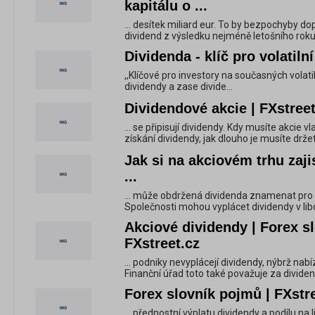
kapitálu o ...
... desítek miliard eur. To by bezpochyby 
dividend z výsledku nejméně letošního roku
Dividenda - klíč pro volatilní
,,Klíčové pro investory na současných volatil
dividendy a zase divide...
Dividendové akcie | FXstreet
... se připisují dividendy. Kdy musíte akcie v
získání dividendy, jak dlouho je musíte drže
Jak si na akciovém trhu zaji
...
... může obdržená dividenda znamenat pro
Společnosti mohou vyplácet dividendy v libo
Akciové dividendy | Forex s
FXstreet.cz
... podniky nevyplácejí dividendy, nýbrž na
Finanční úřad toto také považuje za dividendy
Forex slovník pojmů | FXstr
... přednostní výplatu dividendy a podílu na