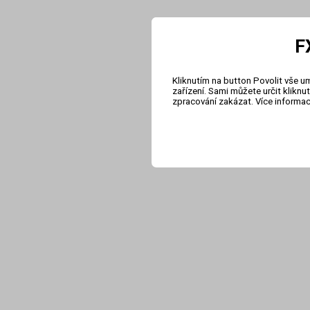
F
Kliknutím na button Povolit vše u
zařízení. Sami můžete určit klikn
zpracování zakázat. Více informa