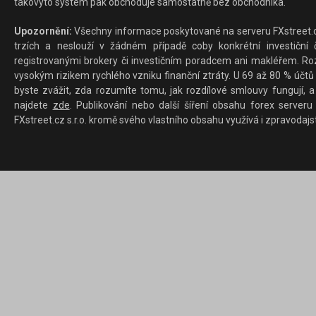
takovýto systém pak obchoduje samostatně bez obchodníka.
Upozornění:
Všechny informace poskytované na serveru FXstreet.cz
trzích a neslouží v žádném případě coby konkrétní investiční č
registrovanými brokery či investičním poradcem ani makléřem. Rozd
vysokým rizikem rychlého vzniku finanční ztráty. U 69 až 80 % účtů 
byste zvážit, zda rozumíte tomu, jak rozdílové smlouvy fungují, a
najdete
zde
. Publikování nebo další šíření obsahu forex serveru
FXstreet.cz s.r.o. kromě svého vlastního obsahu využívá i zpravodajs