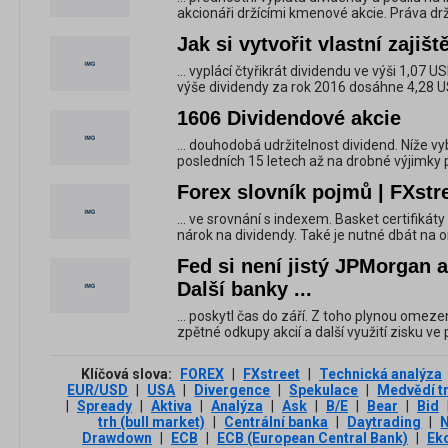
akcionáři držícími kmenové akcie. Práva drži
Jak si vytvořit vlastní zajiš
... vyplácí čtyřikrát dividendu ve výši 1,07
výše dividendy za rok 2016 dosáhne 4,28 USD
1606 Dividendové akcie
... douhodobá udržitelnost dividend. Níže 
posledních 15 letech až na drobné výjimky p
Forex slovník pojmů | FXstr
... ve srovnání s indexem. Basket certifikáty
nárok na dividendy. Také je nutné dbát na
Fed si není jistý JPMorgan
Další banky ...
... poskytl čas do září. Z toho plynou omeze
zpětné odkupy akcií a další využití zisku ve
Klíčová slova:
FOREX
|
FXstreet
|
Technická analýza
EUR/USD
|
USA
|
Divergence
|
Spekulace
|
Medvědí t
|
Spready
|
Aktiva
|
Analýza
|
Ask
|
B/E
|
Bear
|
Bid
trh (bull market)
|
Centrální banka
|
Daytrading
|
Drawdown
|
ECB
|
ECB (European Central Bank)
|
Ek