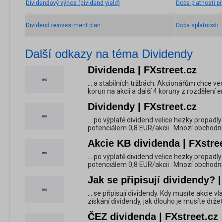
Dividendový výnos (dividend yield)
Doba platnosti p
Dividend reinvestment plan
Doba splatnosti
Další odkazy na téma Dividendy
Dividenda | FXstreet.cz
... a stabilních tržbách. Akcionářům chce ve
korun na akcii a další 4 koruny z rozdělení 
Dividendy | FXstreet.cz
... po výplatě dividend velice hezky propadly
potenciálem 0,8 EUR/akcii . Mnozí obchodníci
Akcie KB dividenda | FXstre
... po výplatě dividend velice hezky propadly
potenciálem 0,8 EUR/akcii . Mnozí obchodníci
Jak se připisují dividendy? |
... se připisují dividendy. Kdy musíte akcie v
získání dividendy, jak dlouho je musíte drže
ČEZ dividenda | FXstreet.cz