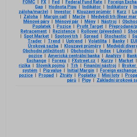
FOMC
|
FX
|
Fed
|
Federal Fund Rate
|
Foreign Exch
Gap
|
Hodnota Pipu
|
Indikátor
|
Indikátory
|
I
záloha/marže)
|
Investor
|
Klouzavý průměr
|
Kurz
|
L
|
Záloha
|
Margin call
|
Marže
|
Medvědí trh (Bear mar
Měnové páry
|
Měnový pár
|
Měny
|
Nástroj
|
Obchod
Poplatek
|
Pozice
|
Profit Target
|
Přeprodané/p
Retracement
|
Rezistence
|
Rollover (převedení)
|
Sho
|
Spot Market
|
Spotový trh
|
Spread
|
Stochastic
|
Su
Trader
|
Trend
|
Uptrend
|
Volatilita
|
Banky
|
EU
Úroková sazba
|
Klouzavé průměry
|
Medvědí diver
Obchodní příležitosti
|
Obchodníci
|
Index
|
Likvidní
|
pozice
|
Americká centrální banka
|
Analýzy
|
Ban
Exchange
|
Forexu
|
FXstreet.cz
|
Kurzy
|
Market
|
rizika
|
Slovník pojmů
|
Trh
|
Finanční nástroj
|
Broker
systém
|
Pip value
|
Initial Margin
|
Foreign exchange
pozice
|
Propad
|
Ztráty
|
Poplatky
|
Mini loty
|
Propa
párů
|
Pipy
|
Základní úroková s