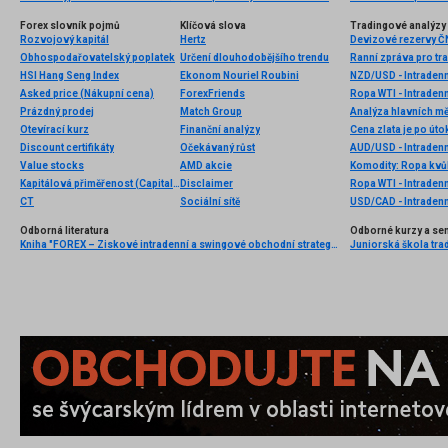
Forex slovník pojmů
Klíčová slova
Tradingové analýzy 
Rozvojový kapitál
Hertz
Devizové rezervy Č
Obhospodařovatelský poplatek
Určení dlouhodobějšího trendu
Ranní zpráva pro tra
HSI Hang Seng Index
Ekonom Nouriel Roubini
NZD/USD - Intradenn
Asked price (Nákupní cena)
ForexFriends
Ropa WTI - Intraden
Prázdný prodej
Match Group
Analýza hlavních m
Otevírací kurz
Finanční analýzy
Discount certifikáty
Očekávaný růst
AUD/USD - Intradenn
Value stocks
AMD akcie
Kapitálová přiměřenost (Capital adequacy)
Disclaimer
Ropa WTI - Intradenn
CT
Sociální sítě
USD/CAD - Intradenn
Odborná literatura
Odborné kurzy a se
Kniha "FOREX – Ziskové intradenní a swingové obchodní strategie" od Kathy Lien vychází v češtině!
Juniorská škola tradi