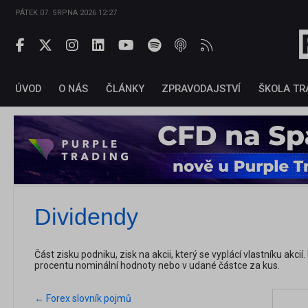
PÁTEK 07. SRPNA 2026 12:27
ÚVOD
O NÁS
ČLÁNKY
ZPRAVODAJSTVÍ
ŠKOLA TR
Dividendy
Část zisku podniku, zisk na akcii, který se vyplácí vlastníku akci
procentu nominální hodnoty nebo v udané částce za kus.
← Forex slovník pojmů