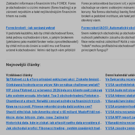
Základní informace o finančním trhu FOREX. Forex
Forex je celosvětová burzovní síť, v jej
je obchodování s cizími měnami (forex trading) a je
obchoduje se všemi světovými měnami,
zároveň největším a také nejlikvidnějším finančním
koruny. Na forexu obchodují banky, fondy
trhem na světě.
brokeři a podobné instituce, ale také jedn
otevřený všem.
Forex brokeři - jak správně vybrat
V podstatě každého, kdo by chtěl obchodovat forex,
Snem některých obchodníků je obchodo
čeká jednou rozhodování o tom, s jakým brokerem
nutnosti jakéhokoliv zásahu do obchod
(přeloženo jako makléř/broker nebo zprostředkovatel)
fikce nebo reálná záležitost? Kolik z nás
by chtěl mít co do činění a svěřil mu své finance
"roboti" mohou profitabilně obchodovat
určené k obchodování. Velmi rád bych vám přiblížil
principech fungují?
problematiku výběru brokera, rozdíl mezi
jednotlivými typy brokerů a v neposlední řadě uvedu
několik příkladů nejznámějších z nich.
Nejnovější články:
Vzdělávací články
Denní kalendář udál
🚀 FXstreet.cz & eToro přinášejí exkluzivní akci: Získejte 6měsíční členství ve VIP zóně ZDARMA
Ve Švýcarsku rezer
Očekávaná hodnota prop výzvy: Kdy se nákup challenge vyplatí?
V USA spotřebitelsk
VIP zóna FXstreet.cz v červenci 2026 byla pro klienty opět zisková
V USA bude mít slo
Léto v plném proudu, trhy také: Top 3 obchody traderů Fintokei na indexech a zlatě
V USA týdenní statist
Chamtivost a strach: Největší cenové pohyby na finančních trzích (červenec 2026)
V Kanadě Ivey index
Káva na rozcestí. Přinese rekordní úroda další pokles cen?
V USA průměrný hod
Stvořil elitní klub, kde Ameriku obral o 65 miliard. Madoff řídil největší Ponzi dějin
V USA míra nezaměs
Akcie, dolar, bitcoin, zlato, ropa: Začíná to!
V USA NFP report z
Historická data, kde je získat, jak připojit svého data providera do MultiCharts a proč je budeme potřebovat? (4. díl)
V Kanadě míra neza
Jak obchodují profíci: Fibonacci trading - systém úspěšných traderů
V USA zásoby zemní