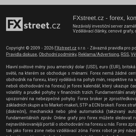
FXstreet.cz - forex, ko
Nezávislý investiční server zaměř
Vzdělávací články, cenové grafy,
Copyright © 2009 - 2026
FXstreet.cz
s.r.o. - Závazná pravidla pro p
Pravidla diskuse
,
Obchodní podmínky
,
Reklama/Advertising
,
RSS
,
Vý
Hlavní světové měny jsou americký dolar (USD), euro (EUR), britská 
světě, na kterém se obchoduje s měnami. Forex nemá žádné centrál
obchodník na forexu, který vydělává na pohyb měn, respektive na v
neboli obchodování na forexu) je forex kalendář, který ukazuje č
volatility a prudké pohyby v finančních trzích. Fundamentální ana
upozornění na nebezpečné pohyby. Forex broker je zprostředkov
základních skupin a to Market-makeři, STP a ECN brokeři. Forex stra
(diskreční), mechanická nebo plně automatická (takzvaný aut
fundamentálních zpráv. Online grafy pro forex můžete sledovat na 
nejnavštěvovanější portál o obchodování na forexu u nás. Forex zprav
tak jako forex zone nebo vzdělávací zóna. Forex robot je jiný náz