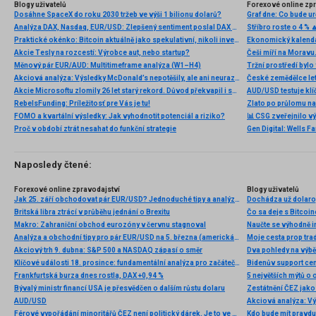
Blogy uživatelů
Forexové online zp
Dosáhne SpaceX do roku 2030 tržeb ve výši 1 bilionu dolarů?
Analýza DAX, Nasdaq, EUR/USD: Zlepšený sentiment poslal DAX na nová maxima
Stříbro roste o 4 % 
Praktické okénko: Bitcoin aktuálně jako spekulativní, nikoli investiční aktivum
Ekonomický kalendá
Akcie Tesly na rozcestí: Výrobce aut, nebo startup?
Měnový pár EUR/AUD: Multitimeframe analýza (W1–H4)
Akciová analýza: Výsledky McDonald’s nepotěšily, ale ani neurazily. Jakou vizi společnost prezentovala?
Akcie Microsoftu zlomily 26 let starý rekord. Důvod překvapil i samotné investory
AUD/USD testuje klí
RebelsFunding: Príležitosť pre Vás je tu!
Zlato po průlomu na
FOMO a kvartální výsledky: Jak vyhodnotit potenciál a riziko?
📊 CSG zveřejnilo vý
Proč v období ztrát nesahat do funkční strategie
Naposledy čtené:
Forexové online zpravodajství
Blogy uživatelů
Jak 25. září obchodovat pár EUR/USD? Jednoduché tipy a analýza obchodů pro začátečníky.
Dochádza už dolaro
Britská libra ztrácí v průběhu jednání o Brexitu
Čo sa deje s Bitcoi
Makro: Zahraniční obchod eurozóny v červnu stagnoval
Naučte se výhodně i
Analýza a obchodní tipy pro pár EUR/USD na 5. března (americká seance)
Moje cesta prop tra
Akciový trh 9. dubna: S&P 500 a NASDAQ zápasí o směr
Dva pohledy na výb
Klíčové události 18. prosince: fundamentální analýza pro začátečníky
Bidenův support ce
Frankfurtská burza dnes rostla, DAX +0,94 %
5 největších mýtů o
Bývalý ministr financí USA je přesvědčen o dalším růstu dolaru
Zestátnění ČEZ jako 
AUD/USD
Férové vypořádání minoritářů ČEZ není politický dárek. Je to ve vyspělé ekonomice nijak zvláštní cena za to, že ČEZ byl roky burzovní společností, zatímco nyní po něm stát chce roli strategického nástroje
Kdo bude mít pravd