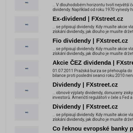
... V dlouhodobém horizontu tvoří největší 
dividendy. Například od roku 1970 vynesly hl
Ex-dividend | FXstreet.cz
... se připisují dividendy. Kdy musíte akcie v
získání dividendy, jak dlouho je musíte drže
Fio dividendy | FXstreet.cz
... se připisují dividendy. Kdy musíte akcie v
získání dividendy, jak dlouho je musíte drže
Akcie ČEZ dividenda | FXstr
01.07.2011 Pražská burza se přehoupla do d
bilance proti poslední seanci roku 2010 není i
Dividendy | FXstreet.cz
... obnově výplaty dividendy, donuceny zis
investorů. Američtí regulátoři v čele s Fed a F
Dividendy | FXstreet.cz
... se připisují dividendy. Kdy musíte akcie v
získání dividendy, jak dlouho je musíte drže
Co řeknou evropské banky 