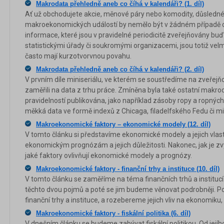
Makrodata přehledně aneb co číhá v kalendáři? (1. díl)
Ať už obchodujete akcie, měnové páry nebo komodity, důsledné
makroekonomických událostí by nemělo být v žádném případě 
informace, které jsou v pravidelné periodicitě zveřejňovány buď
statistickými úřady či soukromými organizacemi, jsou totiž vel
často mají kurzotvorvnou povahu.
Makrodata přehledně aneb co číhá v kalendáři? (2. díl)
V prvním díle miniseriálu, ve kterém se soustředíme na zveřej
zaměřili na data z trhu práce. Zmíněna byla také ostatní makroda
pravidelností publikována, jako například zásoby ropy a ropných d
měkká data ve formě indexů z Chicaga, filadelfského Fedu či m
Makroekonomické faktory – ekonomické modely (12. díl)
V tomto článku si představíme ekonomické modely a jejich vlas
ekonomickým prognózám a jejich důležitosti. Nakonec, jak je 
jaké faktory ovlivňují ekonomické modely a prognózy.
Makroekonomické faktory - finanční trhy a instituce (10. díl)
V tomto článku se zaměříme na téma finančních trhů a instit
těchto dvou pojmů a poté se jim budeme věnovat podrobněji. Pod
finanční trhy a instituce, a rozebereme jejich vliv na ekonomiku,
Makroekonomické faktory - fiskální politika (6. díl)
V dnešním článku se budeme zabývat fiskální politikou. Od její