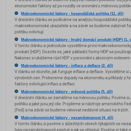
ekonomické faktory až po rozdíly ve srovnání s měnovou politik
Makroekonomické faktory - hospodářská politika (11. díl)
V dnešním článku se podíváme na analýzu hospodářské politiky. N
makroekonomické ukazatele a na závěr se budeme zabývat fak
politiku ovlivňují.
Makroekonomické faktory - hrubý domácí produkt (HDP) (1. d
V tomto článku si jednoduše vysvětlíme první makroekonomický 
produkt (HDP). Dozvíte se, jaké základní formy HDP se používají a 
Nakonec si ukážeme růst HDP v porovnání s akciovým indexem a
Makroekonomické faktory - inflace a deflace (2. díl)
V článku se dozvíte, jak funguje inflace a deflace. Vysvětlíme s
výrobních cen. Probereme dopady na ekonomiku a příklady z hi
faktory ovlivňující inflaci a deflaci.
Makroekonomické faktory - měnová politika (5. díl)
V dnešním článku se zaměříme na měnovou politiku. Povíme si, 
politiku a jaké jsou její cíle. Projdeme si nástroje amerického 
(Fed) a na závěr se budeme věnovat nedávné situaci na trzích.
Makroekonomické faktory - nezaměstnanost (4. díl)
V tomto článku si povíme o důležitých věcech týkajících se nez
typy nezaměstnanosti existují a jak se ohlašují. Povíme si také o