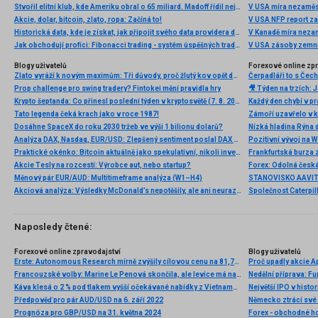
Stvořil elitní klub, kde Ameriku obral o 65 miliard. Madoff řídil největší Ponzi dějin
V USA míra nezaměs
Akcie, dolar, bitcoin, zlato, ropa: Začíná to!
V USA NFP report z
Historická data, kde je získat, jak připojit svého data providera do MultiCharts a proč je budeme potřebovat? (4. díl)
V Kanadě míra neza
Jak obchodují profíci: Fibonacci trading - systém úspěšných traderů
V USA zásoby zemní
Blogy uživatelů
Forexové online zp
Zlato vyráží k novým maximům: Tři důvody, proč žlutý kov opět dominuje
Prop challenge pro swing tradery? Fintokei mění pravidla hry
Krypto šeptanda: Co přinesl poslední týden v kryptosvětě (7. 8. 2026)
Tato legenda čeká krach jako v roce 1987!
Dosáhne SpaceX do roku 2030 tržeb ve výši 1 bilionu dolarů?
Nízká hladina Rýna 
Analýza DAX, Nasdaq, EUR/USD: Zlepšený sentiment poslal DAX na nová maxima
Pozitivní vývoj na Wa
Praktické okénko: Bitcoin aktuálně jako spekulativní, nikoli investiční aktivum
Frankfurtská burza 
Akcie Tesly na rozcestí: Výrobce aut, nebo startup?
Měnový pár EUR/AUD: Multitimeframe analýza (W1–H4)
Akciová analýza: Výsledky McDonald’s nepotěšily, ale ani neurazily. Jakou vizi společnost prezentovala?
Naposledy čtené:
Forexové online zpravodajství
Blogy uživatelů
Erste: Autonomous Research mírně zvýšily cílovou cenu na 81,75 EUR při stávajícím doporučení
Proč upadly akcie Ap
Francouzské volby: Marine Le Penová skončila, ale levice má na euro velký vliv
Nedělní příprava: F
Káva klesá o 2 % pod tlakem vyšší očekávané nabídky z Vietnamu 📉
Největší IPO v histo
Předpověď pro pár AUD/USD na 6. září 2022
Německo ztrácí své
Prognóza pro GBP/USD na 31. května 2024
Forex - obchodné h