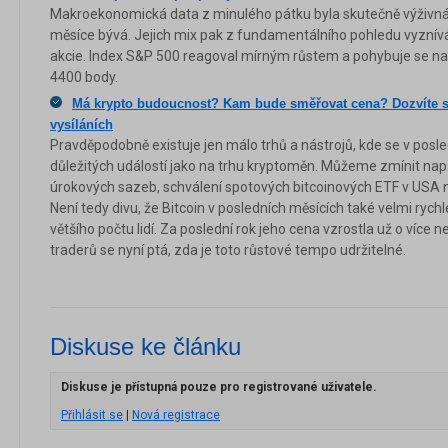
Makroekonomická data z minulého pátku byla skutečně výživná,
měsíce bývá. Jejich mix pak z fundamentálního pohledu vyznív
akcie. Index S&P 500 reagoval mírným růstem a pohybuje se n
4400 body.
Má krypto budoucnost? Kam bude směřovat cena? Dozvíte se
vysíláních
Pravděpodobně existuje jen málo trhů a nástrojů, kde se v posle
důležitých událostí jako na trhu kryptoměn. Můžeme zmínit např
úrokových sazeb, schválení spotových bitcoinových ETF v USA neb
Není tedy divu, že Bitcoin v posledních měsících také velmi rychl
většího počtu lidí. Za poslední rok jeho cena vzrostla už o více
traderů se nyní ptá, zda je toto růstové tempo udržitelné.
Diskuse ke článku
Diskuse je přístupná pouze pro registrované uživatele.
Přihlásit se
|
Nová registrace