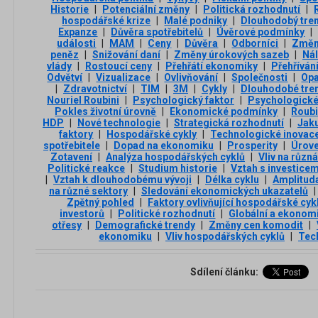
Historie
|
Potenciální změny
|
Politická rozhodnutí
|
hospodářské krize
|
Malé podniky
|
Dlouhodobý tre
Expanze
|
Důvěra spotřebitelů
|
Úvěrové podmínky
|
události
|
MAM
|
Ceny
|
Důvěra
|
Odborníci
|
Změn
peněz
|
Snižování daní
|
Změny úrokových sazeb
|
Nál
vlády
|
Rostoucí ceny
|
Přehřátí ekonomiky
|
Přehříván
Odvětví
|
Vizualizace
|
Ovlivňování
|
Společnosti
|
Opa
|
Zdravotnictví
|
TIM
|
3М
|
Cykly
|
Dlouhodobé tre
Nouriel Roubini
|
Psychologický faktor
|
Psychologické
Pokles životní úrovně
|
Ekonomické podmínky
|
Roubi
HDP
|
Nové technologie
|
Strategická rozhodnutí
|
Jak
faktory
|
Hospodářské cykly
|
Technologické inovac
spotřebitele
|
Dopad na ekonomiku
|
Prosperity
|
Úrove
Zotavení
|
Analýza hospodářských cyklů
|
Vliv na různ
Politické reakce
|
Studium historie
|
Vztah s investicem
|
Vztah k dlouhodobému vývoji
|
Délka cyklu
|
Amplituda
na různé sektory
|
Sledování ekonomických ukazatelů
|
Zpětný pohled
|
Faktory ovlivňující hospodářské cyk
investorů
|
Politické rozhodnutí
|
Globální a ekonom
otřesy
|
Demografické trendy
|
Změny cen komodit
|
ekonomiku
|
Vliv hospodářských cyklů
|
Tec
Sdílení článku: