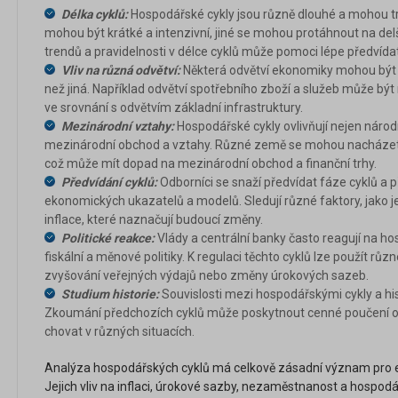
Délka cyklů:
Hospodářské cykly jsou různě dlouhé a mohou trva
mohou být krátké a intenzivní, jiné se mohou protáhnout na d
trendů a pravidelnosti v délce cyklů může pomoci lépe předvídat 
Vliv na různá odvětví:
Některá odvětví ekonomiky mohou být 
než jiná. Například odvětví spotřebního zboží a služeb může bý
ve srovnání s odvětvím základní infrastruktury.
Mezinárodní vztahy:
Hospodářské cykly ovlivňují nejen národ
mezinárodní obchod a vztahy. Různé země se mohou nacházet v
což může mít dopad na mezinárodní obchod a finanční trhy.
Předvídání cyklů:
Odborníci se snaží předvídat fáze cyklů a
ekonomických ukazatelů a modelů. Sledují různé faktory, jako j
inflace, které naznačují budoucí změny.
Politické reakce:
Vlády a centrální banky často reagují na h
fiskální a měnové politiky. K regulaci těchto cyklů lze použít různ
zvyšování veřejných výdajů nebo změny úrokových sazeb.
Studium historie:
Souvislosti mezi hospodářskými cykly a his
Zkoumání předchozích cyklů může poskytnout cenné poučení o
chovat v různých situacích.
Analýza hospodářských cyklů má celkově zásadní význam pro e
Jejich vliv na inflaci, úrokové sazby, nezaměstnanost a hospodář