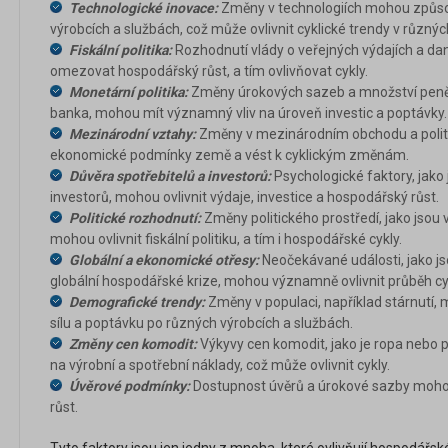
Technologické inovace:
Změny v technologiích mohou způs
výrobcích a službách, což může ovlivnit cyklické trendy v různý
Fiskální politika:
Rozhodnutí vlády o veřejných výdajích a d
omezovat hospodářský růst, a tím ovlivňovat cykly.
Monetární politika:
Změny úrokových sazeb a množství peněz v
banka, mohou mít významný vliv na úroveň investic a poptávky.
Mezinárodní vztahy:
Změny v mezinárodním obchodu a politi
ekonomické podmínky země a vést k cyklickým změnám.
Důvěra spotřebitelů a investorů:
Psychologické faktory, jako 
investorů, mohou ovlivnit výdaje, investice a hospodářský růst.
Politické rozhodnutí:
Změny politického prostředí, jako jsou v
mohou ovlivnit fiskální politiku, a tím i hospodářské cykly.
Globální a ekonomické otřesy:
Neočekávané události, jako js
globální hospodářské krize, mohou významně ovlivnit průběh cy
Demografické trendy:
Změny v populaci, například stárnutí, 
sílu a poptávku po různých výrobcích a službách.
Změny cen komodit:
Výkyvy cen komodit, jako je ropa nebo 
na výrobní a spotřební náklady, což může ovlivnit cykly.
Úvěrové podmínky:
Dostupnost úvěrů a úrokové sazby mohou 
růst.