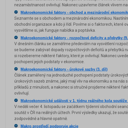
nezaměstnanost ovlivňují. Nakonec uzavřeme článek vlivem n
Makroekonomické faktory - obchod a mezinárodní ekonomika 
Seznamte se s obchodem a mezinárodní ekonomikou. Nastíníme
obchodní organizace a kdo ji řídí. Povíme si o faktorech, které 
vysvětlíme si, jak funguje nabídka a poptávka.
Makroekonomické faktory - rozpočtové deficity a přebytky (9. 
V dnešním článku se zaměříme především na vysvětlení rozpočt
se budeme zabývat dopady rozpočtových deficitů a přebytků na
si rozebereme některé faktory, které je ovlivňují. Nakonec uved
pochopení jejich podstaty v ekonomice.
Makroekonomické faktory - úrokové sazby (3. díl)
Článek zaměřený na jednoduché pochopení podstaty úrokových 
úrokových sazeb známe, jaký mají vliv na ekonomiku a na nás s
příkladů z minulosti, a nakonec si stručně projdeme některé fak
ovlivňují.
Makroekonomické události v 1. týdnu reálného kola soutěž
V neděli večer 4. listopadu se začátkem týdenní obchodní seance
soutěž v ČR na reálných účtech. První výsledky ukazují, že soutěž
zodpovědně a hlavně opatrně.
Makro prostředí podporuje akcie