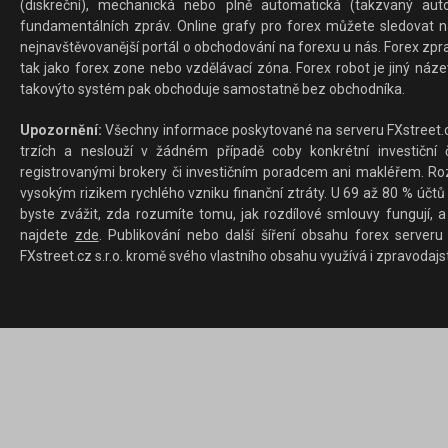
(diskreční), mechanická nebo plně automatická (takzvaný aut
fundamentálních zpráv. Online grafy pro forex můžete sledovat na 
nejnavštěvovanější portál o obchodování na forexu u nás. Forex zprav
tak jako forex zone nebo vzdělávací zóna. Forex robot je jiný náz
takovýto systém pak obchoduje samostatně bez obchodníka.
Upozornění:
Všechny informace poskytované na serveru FXstreet.cz
trzích a neslouží v žádném případě coby konkrétní investiční č
registrovanými brokery či investičním poradcem ani makléřem. Rozd
vysokým rizikem rychlého vzniku finanční ztráty. U 69 až 80 % účtů 
byste zvážit, zda rozumíte tomu, jak rozdílové smlouvy fungují, a
najdete
zde
. Publikování nebo další šíření obsahu forex serveru
FXstreet.cz s.r.o. kromě svého vlastního obsahu využívá i zpravodajs