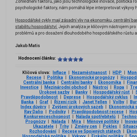
Zohlednění faktorů, jako jsou technologické inovace, politická 
psychologické faktory, nám pomáhá lépe interpretovat výkyvy 
Hospodářské cykly mají zásadní vliv na ekonomiku, centrální ba
stabilitu hospodářství.
Jejich analýza je klíčovým nástrojem pro
problémů a pro dosažení dlouhodobého hospodářského růstu a 
Jakub Matis
Hodnocení článku:
Klíčová slova:
Inflace
|
Nezaměstnanost
|
HDP
|
Mone
Recese
|
Politika
|
Ekonomické prognózy
|
Hospodá
Centrální banka
|
Centrální banky
|
Ekonomika
|
Finan
Investice
|
Mezinárodní obchod
|
Nástroj
|
Ropa
|
Tr
Úrokové sazby
|
Banky
|
Hospodářský růst
|
Pravděpodobnost
|
Deprese
|
Hospodářský cyklus
|
I
Banka
|
Graf
|
Řízení rizik
|
Janet Yellen
|
Volby
|
Bu
Index důvěry
|
Zvýšení úrokových sazeb
|
Ekonomická s
Ray Dalio
|
Podniky
|
Pravděpodobnost recese
|
Hos
Konkurenceschopnost
|
Nálada spotřebitelů
|
Techno
Prognózy
|
Nálada
|
Míra
|
Měnové politiky
|
Inova
Ukazatele
|
Trhy
|
Změny cen
|
Pokles
|
Situac
Rozhodování
|
Recese ve Spojených státech
|
Ekon
Hospodářská politika
|
Výkyvy
|
Fiskální politiky
|
Spo