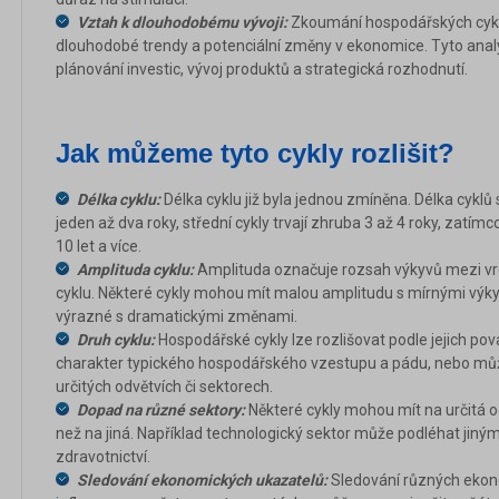
Vztah k dlouhodobému vývoji:
Zkoumání hospodářských cyk
dlouhodobé trendy a potenciální změny v ekonomice. Tyto anal
plánování investic, vývoj produktů a strategická rozhodnutí.
Jak můžeme tyto cykly rozlišit?
Délka cyklu:
Délka cyklu již byla jednou zmíněna. Délka cyklů s
jeden až dva roky, střední cykly trvají zhruba 3 až 4 roky, zatím
10 let a více.
Amplituda cyklu:
Amplituda označuje rozsah výkyvů mezi vrch
cyklu. Některé cykly mohou mít malou amplitudu s mírnými výky
výrazné s dramatickými změnami.
Druh cyklu:
Hospodářské cykly lze rozlišovat podle jejich po
charakter typického hospodářského vzestupu a pádu, nebo můž
určitých odvětvích či sektorech.
Dopad na různé sektory:
Některé cykly mohou mít na určitá 
než na jiná. Například technologický sektor může podléhat jin
zdravotnictví.
Sledování ekonomických ukazatelů:
Sledování různých ekono