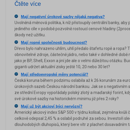
Čtěte více
Mají negativní úrokové sazby nějaká negativa?
Uvolněná měnová politika, k níž přistoupily centrální banky, aby 
jediného cíle v podobě pozvolně rostoucí cenové hladiny (2procen
škody než užitku.
Mají ropné společnosti budoucnost?
Dřevo bylo nahrazeno uhlím, uhlí předalo štafetu ropě a ropa? 
obnovitelné zdroje, částečně jádro, nebo také v dohledné době ni
jako je BP, Shell, Exxon a jiní jde ale o velmi důležitou otázku. B
giganti udržet aktuální zisky ještě 10, 20 nebo 30 let?
Mají středoevropské měny potenciál?
Česká koruna během podzimu oslabila až k 26 korunám za euro
úrokových sazeb Českou národní bankou. Jak se s negativním 
ze střední Evropy vypořádaly polský zlotý a maďarský forint, kdy
své úrokové sazby na historickém minimu již přes 2 roky?
Mají už být akcioví býci nervózní?
Americký akciový index S&P 500 v týdnu kolísal, zejména kvůli č
celkově odepsal 2,45 % a oslabil podruhé za sebou. Investoři sl
dlouhodobých dluhopisů, který bere vítr z plachet dosavadním