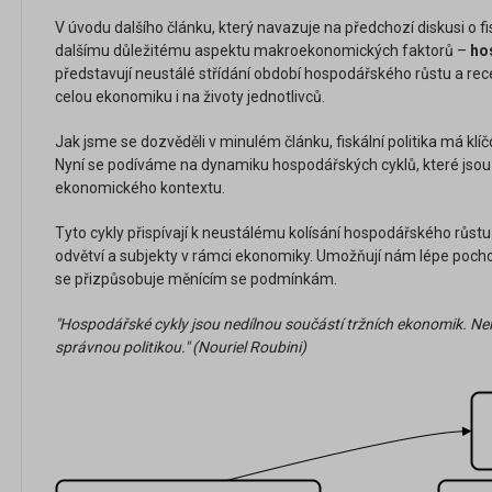
V úvodu dalšího článku, který navazuje na předchozí diskusi o fi
dalšímu důležitému aspektu makroekonomických faktorů –
ho
představují neustálé střídání období hospodářského růstu a rec
celou ekonomiku i na životy jednotlivců.
Jak jsme se dozvěděli v minulém článku, fiskální politika má klíčo
Nyní se podíváme na dynamiku hospodářských cyklů, které jsou
ekonomického kontextu.
Tyto cykly přispívají k neustálému kolísání hospodářského růst
odvětví a subjekty v rámci ekonomiky. Umožňují nám lépe pocho
se přizpůsobuje měnícím se podmínkám.
"Hospodářské cykly jsou nedílnou součástí tržních ekonomik. Nelze 
správnou politikou." (Nouriel Roubini)