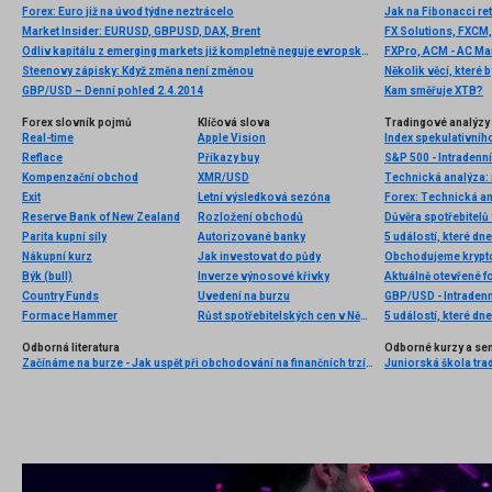
Forex: Euro již na úvod týdne neztrácelo
Jak na Fibonacci re
Market Insider: EURUSD, GBPUSD, DAX, Brent
FX Solutions, FXCM,
Odliv kapitálu z emerging markets již kompletně neguje evropské a japonské QE
FXPro, ACM - AC Mar
Steenovy zápisky: Když změna není změnou
GBP/USD – Denní pohled 2.4.2014
Kam směřuje XTB?
Forex slovník pojmů
Klíčová slova
Tradingové analýzy 
Real-time
Apple Vision
Index spekulativníh
Reflace
Příkazy buy
S&P 500 - Intradenn
Kompenzační obchod
XMR/USD
Technická analýza: 
Exit
Letní výsledková sezóna
Forex: Technická a
Reserve Bank of New Zealand
Rozložení obchodů
Důvěra spotřebitelů
Parita kupní síly
Autorizované banky
5 událostí, které dn
Nákupní kurz
Jak investovat do půdy
Býk (bull)
Inverze výnosové křivky
Aktuálně otevřené f
Country Funds
Uvedení na burzu
GBP/USD - Intradenn
Formace Hammer
Růst spotřebitelských cen v Německu
5 událostí, které dn
Odborná literatura
Odborné kurzy a se
Začínáme na burze - Jak uspět při obchodování na finančních trzích (1. vydání)
Juniorská škola trad