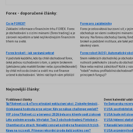
Forex - doporučené články:
Co je FOREX?
Forex pro začátečníky
Základní informace o finančním trhu FOREX. Forex
Forex je celosvětová burzovní síť, v jej
je obchodování s cizími měnami (forex trading) a je
obchoduje se všemi světovými měnami,
zároveň největším a také nejlikvidnějším finančním
koruny. Na forexu obchodují banky, fondy
trhem na světě.
brokeři a podobné instituce, ale také jedn
otevřený všem.
Forex brokeři - jak správně vybrat
V podstatě každého, kdo by chtěl obchodovat forex,
Snem některých obchodníků je obchodo
čeká jednou rozhodování o tom, s jakým brokerem
nutnosti jakéhokoliv zásahu do obchod
(přeloženo jako makléř/broker nebo zprostředkovatel)
fikce nebo reálná záležitost? Kolik z nás
by chtěl mít co do činění a svěřil mu své finance
"roboti" mohou profitabilně obchodovat
určené k obchodování. Velmi rád bych vám přiblížil
principech fungují?
problematiku výběru brokera, rozdíl mezi
jednotlivými typy brokerů a v neposlední řadě uvedu
několik příkladů nejznámějších z nich.
Nejnovější články:
Vzdělávací články
Denní kalendář udál
🚀 FXstreet.cz & eToro přinášejí exkluzivní akci: Získejte 6měsíční členství ve VIP zóně ZDARMA
Ve Švýcarsku rezer
Očekávaná hodnota prop výzvy: Kdy se nákup challenge vyplatí?
V USA spotřebitelsk
VIP zóna FXstreet.cz v červenci 2026 byla pro klienty opět zisková
V USA bude mít slo
Léto v plném proudu, trhy také: Top 3 obchody traderů Fintokei na indexech a zlatě
V USA týdenní statist
Chamtivost a strach: Největší cenové pohyby na finančních trzích (červenec 2026)
V Kanadě Ivey index
Káva na rozcestí. Přinese rekordní úroda další pokles cen?
V USA průměrný hod