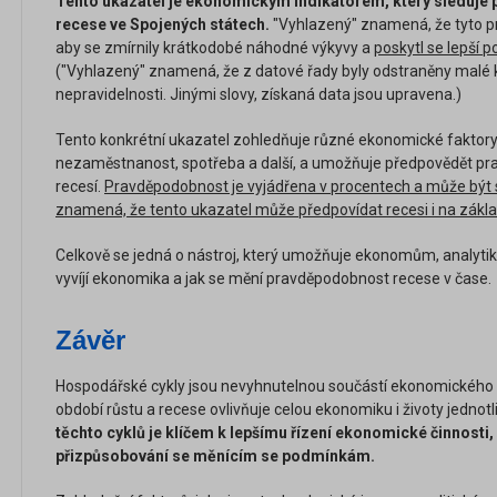
Tento ukazatel je ekonomickým indikátorem, který sleduje
recese ve Spojených státech.
"Vyhlazený" znamená, že tyto p
aby se zmírnily krátkodobé náhodné výkyvy a
poskytl se lepší 
("Vyhlazený" znamená, že z datové řady byly odstraněny malé
nepravidelnosti. Jinými slovy, získaná data jsou upravena.)
Tento konkrétní ukazatel zohledňuje různé ekonomické faktory 
nezaměstnanost, spotřeba a další, a umožňuje předpovědět pr
recesí.
Pravděpodobnost je vyjádřena v procentech a může být
znamená, že tento ukazatel může předpovídat recesi i na zákl
Celkově se jedná o nástroj, který umožňuje ekonomům, analytik
vyvíjí ekonomika a jak se mění pravděpodobnost recese v čase.
Závěr
Hospodářské cykly jsou nevyhnutelnou součástí ekonomického ko
období růstu a recese ovlivňuje celou ekonomiku i životy jednotl
těchto cyklů je klíčem k lepšímu řízení ekonomické činnosti
přizpůsobování se měnícím se podmínkám.