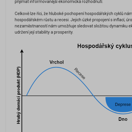
přijímat informovanější ekonomická rozhodnutí.
Celkově lze říci, že hluboké pochopení hospodářských cyklů ná
hospodářském růstu a recesi. Jejich úzké propojení s inflací, 
nezaměstnaností nám umožňuje sledovat složitou dynamiku eko
udržení její stability a prosperity.