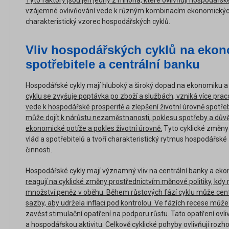
Tyto faktory jsou jen jedny z mnoha, které ovlivňují hospodářské
vzájemné ovlivňování vede k různým kombinacím ekonomických 
charakteristický vzorec hospodářských cyklů.
Vliv hospodářských cyklů na ekon
spotřebitele a centrální banku
Hospodářské cykly mají hluboký a široký dopad na ekonomiku a 
cyklu se zvyšuje poptávka po zboží a službách, vzniká více prac
vede k hospodářské prosperitě a zlepšení životní úrovně spotře
může dojít k nárůstu nezaměstnanosti, poklesu spotřeby a důvě
ekonomické potíže a pokles životní úrovně.
Tyto cyklické změny 
vlád a spotřebitelů a tvoří charakteristický rytmus hospodářské
činnosti.
Hospodářské cykly mají významný vliv na centrální banky a ek
reagují na cyklické změny prostřednictvím měnové politiky, kd
množství peněz v oběhu. Během růstových fází cyklu může cent
sazby, aby udržela inflaci pod kontrolou. Ve fázích recese můž
zavést stimulační opatření na podporu růstu.
Tato opatření ovli
a hospodářskou aktivitu. Celkově cyklické pohyby ovlivňují rozho