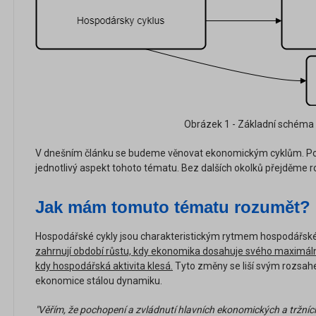
Obrázek 1 - Základní schéma
V dnešním článku se budeme věnovat ekonomickým cyklům. P
jednotlivý aspekt tohoto tématu. Bez dalších okolků přejděme ro
Jak mám tomuto tématu rozumět?
Hospodářské cykly jsou charakteristickým rytmem hospodářské
zahrnují období růstu, kdy ekonomika dosahuje svého maximální
kdy hospodářská aktivita klesá.
Tyto změny se liší svým rozsahe
ekonomice stálou dynamiku.
"Věřím, že pochopení a zvládnutí hlavních ekonomických a tržních