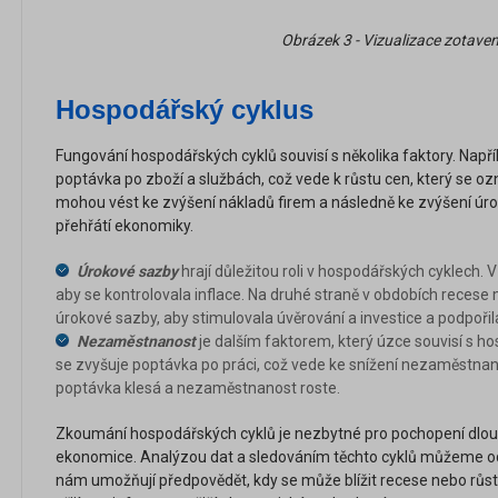
Obrázek 3 - Vizualizace zotaven
Hospodářský cyklus
Fungování hospodářských cyklů souvisí s několika faktory. Napří
poptávka po zboží a službách, což vede k růstu cen, který se oz
mohou vést ke zvýšení nákladů firem a následně ke zvýšení úro
přehřátí ekonomiky.
Úrokové sazby
hrají důležitou roli v hospodářských cyklech. 
aby se kontrolovala inflace. Na druhé straně v obdobích recese 
úrokové sazby, aby stimulovala úvěrování a investice a podpořil
Nezaměstnanost
je dalším faktorem, který úzce souvisí s h
se zvyšuje poptávka po práci, což vede ke snížení nezaměstna
poptávka klesá a nezaměstnanost roste.
Zkoumání hospodářských cyklů je nezbytné pro pochopení dlou
ekonomice. Analýzou dat a sledováním těchto cyklů můžeme odha
nám umožňují předpovědět, kdy se může blížit recese nebo rů