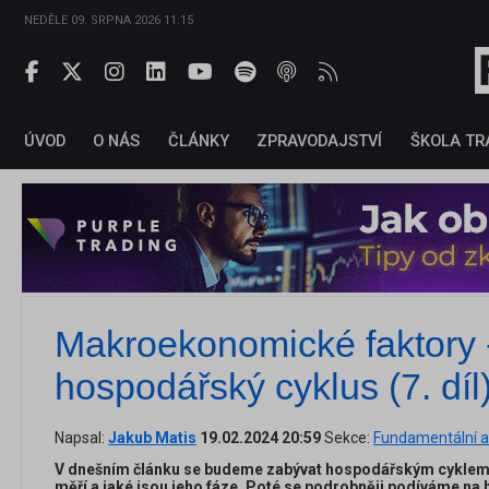
NEDĚLE 09. SRPNA 2026 11:15
ÚVOD
O NÁS
ČLÁNKY
ZPRAVODAJSTVÍ
ŠKOLA TR
Makroekonomické faktory 
hospodářský cyklus (7. díl
Napsal:
Jakub Matis
19.02.2024 20:59
Sekce:
Fundamentální a
V dnešním článku se budeme zabývat hospodářským cyklem. P
měří a jaké jsou jeho fáze. Poté se podrobněji podíváme na 