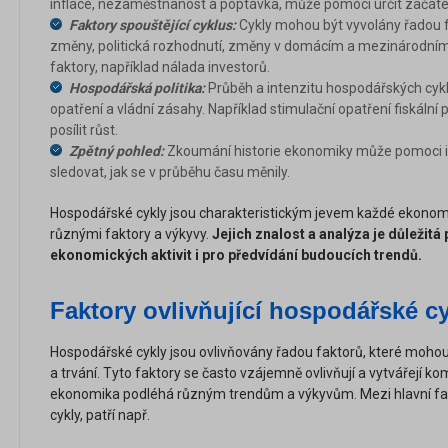
inflace, nezaměstnanost a poptávka, může pomoci určit začáte
Faktory spouštějící cyklus:
Cykly mohou být vyvolány řadou f
změny, politická rozhodnutí, změny v domácím a mezinárodním 
faktory, například nálada investorů.
Hospodářská politika:
Průběh a intenzitu hospodářských cykl
opatření a vládní zásahy. Například stimulační opatření fiskální 
posílit růst.
Zpětný pohled:
Zkoumání historie ekonomiky může pomoci id
sledovat, jak se v průběhu času měnily.
Hospodářské cykly jsou charakteristickým jevem každé ekono
různými faktory a výkyvy.
Jejich znalost a analýza je důležitá 
ekonomických aktivit i pro předvídání budoucích trendů.
Faktory ovlivňující hospodářské c
Hospodářské cykly jsou ovlivňovány řadou faktorů, které mohou 
a trvání. Tyto faktory se často vzájemně ovlivňují a vytvářejí ko
ekonomika podléhá různým trendům a výkyvům. Mezi hlavní fakt
cykly, patří např.