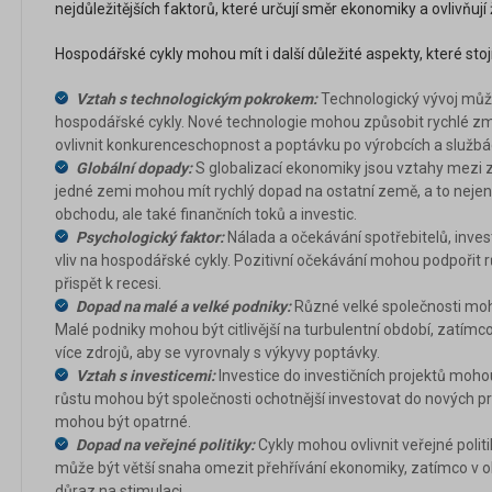
nejdůležitějších faktorů, které určují směr ekonomiky a ovlivňují ži
Hospodářské cykly mohou mít i další důležité aspekty, které stoj
Vztah s technologickým pokrokem:
Technologický vývoj můž
hospodářské cykly. Nové technologie mohou způsobit rychlé zm
ovlivnit konkurenceschopnost a poptávku po výrobcích a službá
Globální dopady:
S globalizací ekonomiky jsou vztahy mezi z
jedné zemi mohou mít rychlý dopad na ostatní země, a to neje
obchodu, ale také finančních toků a investic.
Psychologický faktor:
Nálada a očekávání spotřebitelů, inves
vliv na hospodářské cykly. Pozitivní očekávání mohou podpořit 
přispět k recesi.
Dopad na malé a velké podniky:
Různé velké společnosti moh
Malé podniky mohou být citlivější na turbulentní období, zatím
více zdrojů, aby se vyrovnaly s výkyvy poptávky.
Vztah s investicemi:
Investice do investičních projektů mohou
růstu mohou být společnosti ochotnější investovat do nových pr
mohou být opatrné.
Dopad na veřejné politiky:
Cykly mohou ovlivnit veřejné politik
může být větší snaha omezit přehřívání ekonomiky, zatímco v 
důraz na stimulaci.