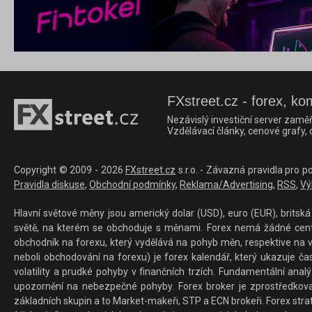
FXstreet.cz - forex, ko
Nezávislý investiční server zaměř
Vzdělávací články, cenové grafy,
Copyright © 2009 - 2026
FXstreet.cz
s.r.o. - Závazná pravidla pro p
Pravidla diskuse
,
Obchodní podmínky
,
Reklama/Advertising
,
RSS
,
Vý
Hlavní světové měny jsou americký dolar (USD), euro (EUR), britská 
světě, na kterém se obchoduje s měnami. Forex nemá žádné centrál
obchodník na forexu, který vydělává na pohyb měn, respektive na v
neboli obchodování na forexu) je forex kalendář, který ukazuje č
volatility a prudké pohyby v finančních trzích. Fundamentální ana
upozornění na nebezpečné pohyby. Forex broker je zprostředkov
základních skupin a to Market-makeři, STP a ECN brokeři. Forex stra