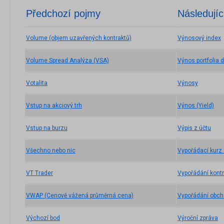
Předchozí pojmy
Následujíc
Volume (objem uzavřených kontraktů)
Výnosový index
Volume Spread Analýza (VSA)
Výnos portfolia d
Votalita
Výnosy
Vstup na akciový trh
Výnos (Yield)
Vstup na burzu
Výpis z účtu
Všechno nebo nic
Vypořádací kurz 
VT Trader
Vypořádání kont
VWAP (Cenově vážená průměrná cena)
Vypořádání obch
Výchozí bod
Výroční zpráva