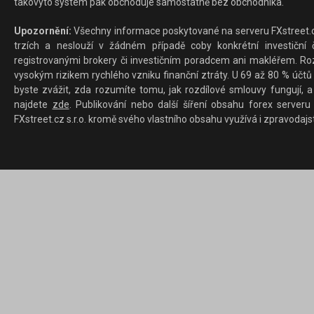
takovýto systém pak obchoduje samostatně bez obchodníka.
Upozornění:
Všechny informace poskytované na serveru FXstreet.cz
trzích a neslouží v žádném případě coby konkrétní investiční č
registrovanými brokery či investičním poradcem ani makléřem. Rozd
vysokým rizikem rychlého vzniku finanční ztráty. U 69 až 80 % účtů 
byste zvážit, zda rozumíte tomu, jak rozdílové smlouvy fungují, a
najdete
zde
. Publikování nebo další šíření obsahu forex serveru
FXstreet.cz s.r.o. kromě svého vlastního obsahu využívá i zpravodajs