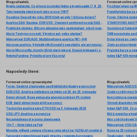
Blogy uživatelů
Forexové online zp
Krypto šeptanda: Co přinesl poslední týden v kryptosvětě (7. 8. 2026)
Pozitivní vývoj na Wa
Tato legenda čeká krach jako v roce 1987!
Frankfurtská burza 
Dosáhne SpaceX do roku 2030 tržeb ve výši 1 bilionu dolarů?
Analýza DAX, Nasdaq, EUR/USD: Zlepšený sentiment poslal DAX na nová maxima
Praktické okénko: Bitcoin aktuálně jako spekulativní, nikoli investiční aktivum
Akcie Tesly na rozcestí: Výrobce aut, nebo startup?
Měnový pár EUR/AUD: Multitimeframe analýza (W1–H4)
Dolar klesá po zveře
Akciová analýza: Výsledky McDonald’s nepotěšily, ale ani neurazily. Jakou vizi společnost prezentovala?
Zlato posiluje téměř 
Akcie Microsoftu zlomily 26 let starý rekord. Důvod překvapil i samotné investory
Pražská burza v záv
RebelsFunding: Príležitosť pre Vás je tu!
Index S&P 500 mírně 
Naposledy čtené:
Forexové online zpravodajství
Blogy uživatelů
Forex: Opatrné zlepšování spotřebitelské důvěry v eurozóně
Měnový pár AUD/USD
EUR/USD: Analýza indikátorů na týden od 20. do 25. listopadu
Znáte rozdíly mezi 
Denní shrnutí: Ropa vymazala včerejší poklesy 4% růstem
Konzistencia úspeš
ECB: další stimul může přijít v prosinci
Shrnutí divokého týd
Technická analýza páru ETH/USD na 3. listopadu 2023
Index S&P 500: Ze s
USD/JPY. Analýza a prognóza
Klíč k úspěchu v tra
Nezaměstnanost v srpnu stagnovala
Ako zobchodovať U
10y T – Note čeká na Fed
Měnový pár USD/CAD
Moneta: mBank zvyšuje cílovou cenu akcií na 162 Kč při novém doporučení na stupni “buy“
Ropa na 20 ročnom l
Evropské indexy klesají kvůli strachu z návratu koronaviru
Opakování - lekce č