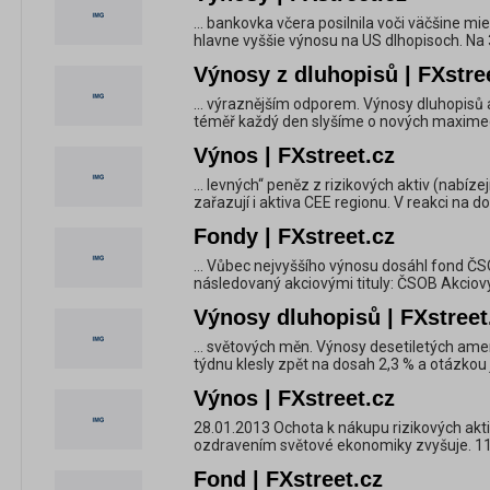
... bankovka včera posilnila voči väčšine mi
hlavne vyššie výnosu na US dlhopisoch. Na 
Výnosy z dluhopisů | FXstre
... výraznějším odporem. Výnosy dluhopisů a
téměř každý den slyšíme o nových maximec
Výnos | FXstreet.cz
... levných“ peněz z rizikových aktiv (nabíze
zařazují i aktiva CEE regionu. V reakci na d
Fondy | FXstreet.cz
... Vůbec nejvyššího výnosu dosáhl fond Č
následovaný akciovými tituly: ČSOB Akciový
Výnosy dluhopisů | FXstreet
... světových měn. Výnosy desetiletých am
týdnu klesly zpět na dosah 2,3 % a otázkou 
Výnos | FXstreet.cz
28.01.2013 Ochota k nákupu rizikových akt
ozdravením světové ekonomiky zvyšuje. 11
Fond | FXstreet.cz