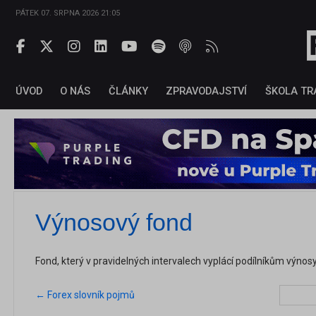
PÁTEK 07. SRPNA 2026 21:05
ÚVOD
O NÁS
ČLÁNKY
ZPRAVODAJSTVÍ
ŠKOLA TR
Výnosový fond
Fond, který v pravidelných intervalech vyplácí podílníkům výnosy
← Forex slovník pojmů