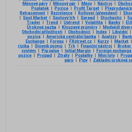
Měnové páry
|
Měnový pár
|
Měny
|
Nástroj
|
Obchod
Poplatek
|
Pozice
|
Profit Target
|
Přeprodané/p
Retracement
|
Rezistence
|
Rollover (převedení)
|
Sho
|
Spot Market
|
Spotový trh
|
Spread
|
Stochastic
|
Su
Trader
|
Trend
|
Uptrend
|
Volatilita
|
Banky
|
EU
Úroková sazba
|
Klouzavé průměry
|
Medvědí diver
Obchodní příležitosti
|
Obchodníci
|
Index
|
Likvidní
|
pozice
|
Americká centrální banka
|
Analýzy
|
Ban
Exchange
|
Forexu
|
FXstreet.cz
|
Kurzy
|
Market
|
rizika
|
Slovník pojmů
|
Trh
|
Finanční nástroj
|
Broker
systém
|
Pip value
|
Initial Margin
|
Foreign exchange
pozice
|
Propad
|
Ztráty
|
Poplatky
|
Mini loty
|
Propa
párů
|
Pipy
|
Základní úroková s