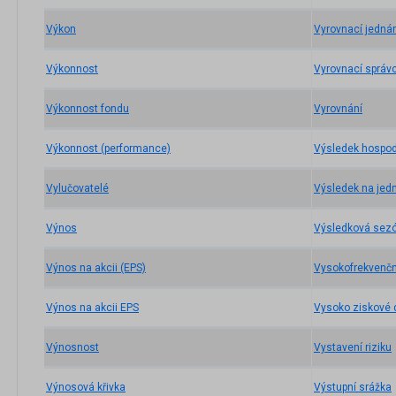
Výkon
Vyrovnací jedná
Výkonnost
Vyrovnací správ
Výkonnost fondu
Vyrovnání
Výkonnost (performance)
Výsledek hospod
Vylučovatelé
Výsledek na jedn
Výnos
Výsledková sez
Výnos na akcii (EPS)
Vysokofrekvenčn
Výnos na akcii EPS
Vysoko ziskové 
Výnosnost
Vystavení riziku
Výnosová křivka
Výstupní srážka