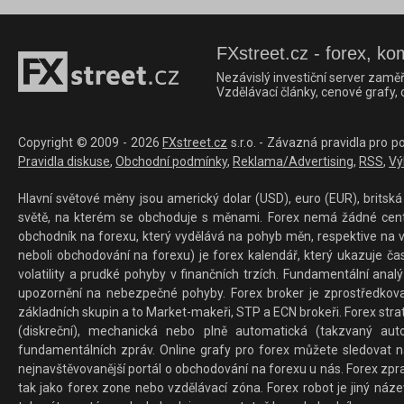
FXstreet.cz - forex, ko
Nezávislý investiční server zaměř
Vzdělávací články, cenové grafy,
Copyright © 2009 - 2026
FXstreet.cz
s.r.o. - Závazná pravidla pro p
Pravidla diskuse
,
Obchodní podmínky
,
Reklama/Advertising
,
RSS
,
Vý
Hlavní světové měny jsou americký dolar (USD), euro (EUR), britská 
světě, na kterém se obchoduje s měnami. Forex nemá žádné centrál
obchodník na forexu, který vydělává na pohyb měn, respektive na v
neboli obchodování na forexu) je forex kalendář, který ukazuje č
volatility a prudké pohyby v finančních trzích. Fundamentální ana
upozornění na nebezpečné pohyby. Forex broker je zprostředkov
základních skupin a to Market-makeři, STP a ECN brokeři. Forex stra
(diskreční), mechanická nebo plně automatická (takzvaný aut
fundamentálních zpráv. Online grafy pro forex můžete sledovat na 
nejnavštěvovanější portál o obchodování na forexu u nás. Forex zprav
tak jako forex zone nebo vzdělávací zóna. Forex robot je jiný náz