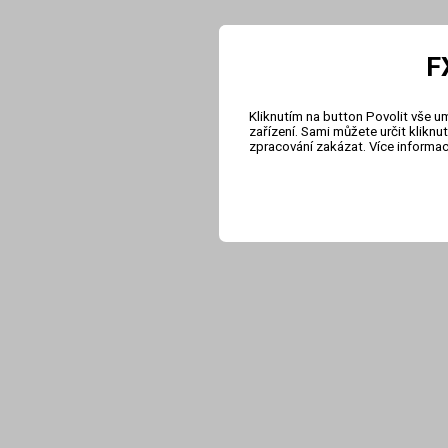
F
Kliknutím na button Povolit vše u
zařízení. Sami můžete určit klikn
zpracování zakázat. Více informa