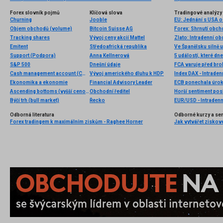
Forex slovník pojmů
Klíčová slova
Tradingové analýzy 
Churning
Jooble
EU: Jednání s USA 
Objem obchodů (volume)
Bitcoin Suisse AG
Forex: Shrnutí obc
Tracking shares
Vývoj ceny akcií Mattel
Zlato: Intradenní o
Emitent
Středoafrická republika
Ve Španělsku silně
Support (Podpora)
Anna Kellnerová
5 událostí, které dn
S&P 500
Dnešní údaje
FCA varuje před bro
Cash management account (CMA)
Vývoj amerického dluhu k HDP
Index DAX - Intraden
Ekonomika a ekonomie
Financial Advisory Leader
ECB ponechala úro
Ascending bottoms (vyšší cenová dna)
Obchodní ředitel
Horší sentiment pos
Býčí trh (bull market)
Řecko
EUR/USD - Intradenn
Odborná literatura
Odborné kurzy a se
Forex tradingem k maximálním ziskům - Raghee Horner
Jak vytvářet ziskov