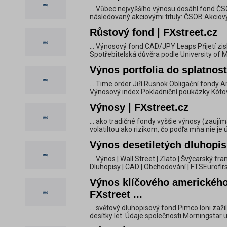
... Vůbec nejvyššího výnosu dosáhl fond Č
následovaný akciovými tituly: ČSOB Akciový
Růstový fond | FXstreet.cz
... Výnosový fond CAD/JPY Leaps Přijetí zi
Spotřebitelská důvěra podle University of M
Výnos portfolia do splatnost
... Time order Jiří Rusnok Obligační fondy 
Výnosový index Pokladniční poukázky Kóto
Výnosy | FXstreet.cz
... ako tradičné fondy vyššie výnosy (zaujím
volatiltou ako rizikom, čo podľa mňa nie je ú
Výnos desetiletých dluhopis
... Výnos | Wall Street | Zlato | Švýcarský fr
Dluhopisy | CAD | Obchodování | FTSEurofirst 
Výnos klíčového amerického
FXstreet ...
... světový dluhopisový fond Pimco loni zaži
desítky let. Údaje společnosti Morningstar uk