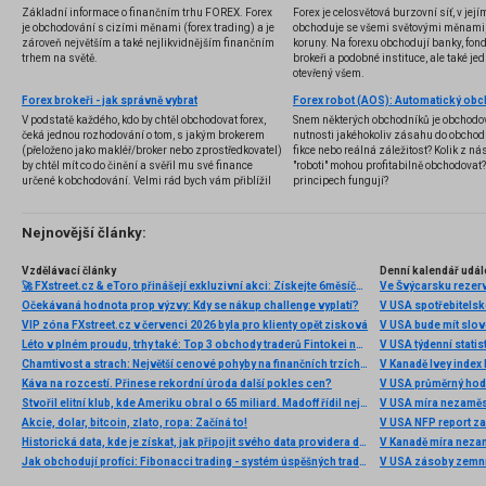
Základní informace o finančním trhu FOREX. Forex
Forex je celosvětová burzovní síť, v jej
je obchodování s cizími měnami (forex trading) a je
obchoduje se všemi světovými měnami,
zároveň největším a také nejlikvidnějším finančním
koruny. Na forexu obchodují banky, fondy
trhem na světě.
brokeři a podobné instituce, ale také jedn
otevřený všem.
Forex brokeři - jak správně vybrat
V podstatě každého, kdo by chtěl obchodovat forex,
Snem některých obchodníků je obchodo
čeká jednou rozhodování o tom, s jakým brokerem
nutnosti jakéhokoliv zásahu do obchod
(přeloženo jako makléř/broker nebo zprostředkovatel)
fikce nebo reálná záležitost? Kolik z nás
by chtěl mít co do činění a svěřil mu své finance
"roboti" mohou profitabilně obchodovat
určené k obchodování. Velmi rád bych vám přiblížil
principech fungují?
problematiku výběru brokera, rozdíl mezi
jednotlivými typy brokerů a v neposlední řadě uvedu
několik příkladů nejznámějších z nich.
Nejnovější články:
Vzdělávací články
Denní kalendář udál
🚀 FXstreet.cz & eToro přinášejí exkluzivní akci: Získejte 6měsíční členství ve VIP zóně ZDARMA
Ve Švýcarsku rezer
Očekávaná hodnota prop výzvy: Kdy se nákup challenge vyplatí?
V USA spotřebitelsk
VIP zóna FXstreet.cz v červenci 2026 byla pro klienty opět zisková
V USA bude mít slo
Léto v plném proudu, trhy také: Top 3 obchody traderů Fintokei na indexech a zlatě
V USA týdenní statist
Chamtivost a strach: Největší cenové pohyby na finančních trzích (červenec 2026)
V Kanadě Ivey index
Káva na rozcestí. Přinese rekordní úroda další pokles cen?
V USA průměrný hod
Stvořil elitní klub, kde Ameriku obral o 65 miliard. Madoff řídil největší Ponzi dějin
V USA míra nezaměs
Akcie, dolar, bitcoin, zlato, ropa: Začíná to!
V USA NFP report z
Historická data, kde je získat, jak připojit svého data providera do MultiCharts a proč je budeme potřebovat? (4. díl)
V Kanadě míra neza
Jak obchodují profíci: Fibonacci trading - systém úspěšných traderů
V USA zásoby zemní