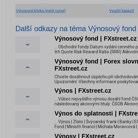
Výnosová křivka (yield curve)
Využití kapacit
Další odkazy na téma Výnosový fond
Výnosový fond | FXstreet.cz
... Obchodní fondy Datum vydání cenného 
trh Quote Risk Reward Ratio (RRR) Alikvotní
Výnosový fond | Forex slovn
FXstreet.cz
Chcete dosáhnout úspěchu při obchodování 
Upozornění: Všechny informace poskytované 
Výnos | FXstreet.cz
... Vůbec nejvyššího výnosu dosáhl fond Č
následovaný akciovými tituly: ČSOB Akciový
Výnos do splatnosti | FXstre
... Výnos | Zlato | Švýcarský frank | Banky |
Fond | Ministři financí | Michala Moravcová | 
Výnosy | FXstreet.cz