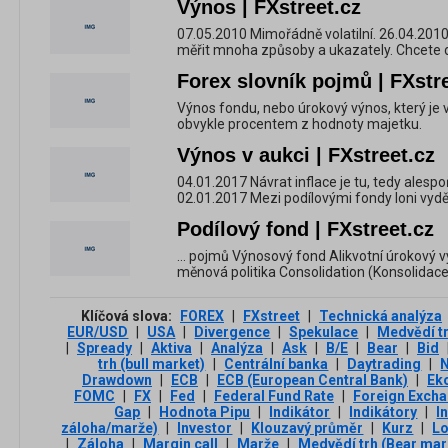
Výnos | FXstreet.cz
07.05.2010 Mimořádně volatilní. 26.04.2010
měřit mnoha způsoby a ukazately. Chcete d
Forex slovník pojmů | FXstr
Výnos fondu, nebo úrokový výnos, který je 
obvykle procentem z hodnoty majetku.
Výnos v aukci | FXstreet.cz
04.01.2017 Návrat inflace je tu, tedy ales
02.01.2017 Mezi podílovými fondy loni vydělal
Podílový fond | FXstreet.cz
... pojmů Výnosový fond Alikvotní úrokový v
měnová politika Consolidation (Konsolidace)
Klíčová slova:
FOREX
|
FXstreet
|
Technická analýza
EUR/USD
|
USA
|
Divergence
|
Spekulace
|
Medvědí t
|
Spready
|
Aktiva
|
Analýza
|
Ask
|
B/E
|
Bear
|
Bid
trh (bull market)
|
Centrální banka
|
Daytrading
|
Drawdown
|
ECB
|
ECB (European Central Bank)
|
Ek
FOMC
|
FX
|
Fed
|
Federal Fund Rate
|
Foreign Exch
Gap
|
Hodnota Pipu
|
Indikátor
|
Indikátory
|
I
záloha/marže)
|
Investor
|
Klouzavý průměr
|
Kurz
|
L
|
Záloha
|
Margin call
|
Marže
|
Medvědí trh (Bear mar