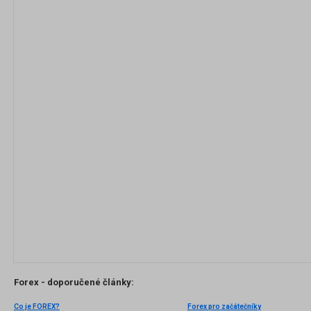
Forex - doporučené články:
Co je FOREX?
Forex pro začátečníky