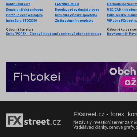
Kontinuální kurz
EASYINCOMEFX
Obchodní pozice ret
Komisionářská smlouva
Dvoufázový evaluační proces
USD/CAD - Intradenn
Portfolio cenných papírů
Kurs eura v České spořitelně
Putin: Rusko i Saúd
Index Euro STOXX 50
Ztráta vstupního poplatku
Odborná literatura
Odborné kurzy a se
Kniha "FOREX – Ziskové intradenní a swingové obchodní strategie" od Kathy Lien vychází v češtině!
FXstreet.cz - forex, ko
Nezávislý investiční server zaměř
Vzdělávací články, cenové grafy,