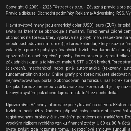
Copyright © 2009 - 2026
FXstreet.cz
s.r.o. - Závazná pravidla pro p
Pravidla diskuse
,
Obchodní podmínky
,
Reklama/Advertising
,
RSS
,
Vý
Hlavní světové měny jsou americký dolar (USD), euro (EUR), britská 
světě, na kterém se obchoduje s měnami. Forex nemá žádné centrál
obchodník na forexu, který vydělává na pohyb měn, respektive na v
neboli obchodování na forexu) je forex kalendář, který ukazuje č
volatility a prudké pohyby v finančních trzích. Fundamentální ana
upozornění na nebezpečné pohyby. Forex broker je zprostředkov
základních skupin a to Market-makeři, STP a ECN brokeři. Forex stra
(diskreční), mechanická nebo plně automatická (takzvaný aut
fundamentálních zpráv. Online grafy pro forex můžete sledovat na 
nejnavštěvovanější portál o obchodování na forexu u nás. Forex zprav
tak jako forex zone nebo vzdělávací zóna. Forex robot je jiný náz
takovýto systém pak obchoduje samostatně bez obchodníka.
Upozornění:
Všechny informace poskytované na serveru FXstreet.cz
trzích a neslouží v žádném případě coby konkrétní investiční č
registrovanými brokery či investičním poradcem ani makléřem. Rozd
vysokým rizikem rychlého vzniku finanční ztráty. U 69 až 80 % účtů 
byste zvážit, zda rozumíte tomu, jak rozdílové smlouvy fungují, a