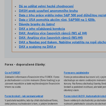
Dá se udělat velmi hezké zhodnocení
DASH aneb uzavření anonymního kruhu
Data z trhu práce vrátila index S&P 500 pod důležitou rezistenci, akcie čekají na impulz k pohyb
Data z USA pomohla akciím růst, S&P500 na 1 420b.
Dávejte branky do šatny!
DAX a jeho očakávaná korekcia
DAX: Analýza více časových rámců (W1 až H4)
DAX: Analýza více časových rámců (W1-H4)
DAX a Nasdaq pod tlakem. Nabídne volatilita na ropě obchodní p
DAX a scalping na DAX-e
Forex - doporučené články:
Co je FOREX?
Forex pro začátečníky
Základní informace o finančním trhu FOREX. Forex
Forex je celosvětová burzovní síť, v jej
je obchodování s cizími měnami (forex trading) a je
obchoduje se všemi světovými měnami,
zároveň největším a také nejlikvidnějším finančním
koruny. Na forexu obchodují banky, fondy
trhem na světě.
brokeři a podobné instituce, ale také jedn
otevřený všem.
Forex brokeři - jak správně vybrat
V podstatě každého, kdo by chtěl obchodovat forex,
Snem některých obchodníků je obchodo
čeká jednou rozhodování o tom, s jakým brokerem
nutnosti jakéhokoliv zásahu do obchod