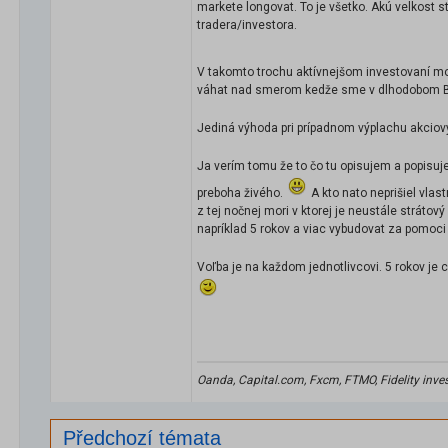
markete longovat. To je všetko. Akú velkost s
tradera/investora.
V takomto trochu aktívnejšom investovaní mož
váhat nad smerom kedže sme v dlhodobom B
Jediná výhoda pri prípadnom výplachu akciov
Ja verím tomu že to čo tu opisujem a popisuje
preboha živého.
A kto nato neprišiel vla
z tej nočnej mori v ktorej je neustále stráto
napríklad 5 rokov a viac vybudovat za pomoci
Voľba je na každom jednotlivcovi. 5 rokov je 
Oanda, Capital.com, Fxcm, FTMO, Fidelity invest
Předchozí témata