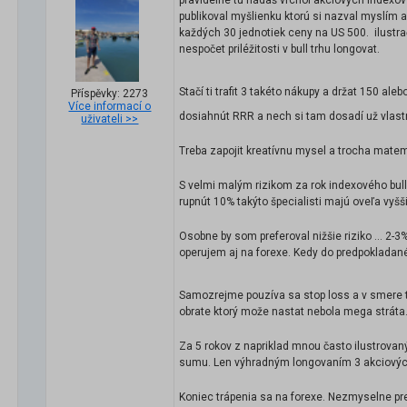
pravidelne tu hádaš vrchol akciových indexov
publikoval myšlienku ktorú si nazval myslím a
každých 30 jednotiek ceny na US 500. ilustračn
nespočet priléžitosti v bull trhu longovat.
Stačí ti trafit 3 takéto nákupy a držat 150 al
Příspěvky: 2273
Více informací o
dosiahnút RRR a nech si tam dosadí už vlastn
uživateli >>
Treba zapojit kreatívnu mysel a trocha matem
S velmi malým rizikom za rok indexového bull t
rupnút 10% takýto špecialisti majú oveľa vyš
Osobne by som preferoval nižšie riziko ... 2
operujem aj na forexe. Kedy do predpokladan
Samozrejme pouzíva sa stop loss a v smere t
obrate ktorý može nastat nebola mega stráta
Za 5 rokov z napriklad mnou často ilustrova
sumu. Len výhradným longovaním 3 akciovýc
Koniec trápenia sa na forexe. Nezmyselne pre..