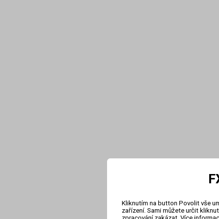
F
Kliknutím na button Povolit vše u
zařízení. Sami můžete určit klikn
zpracování zakázat. Více informa