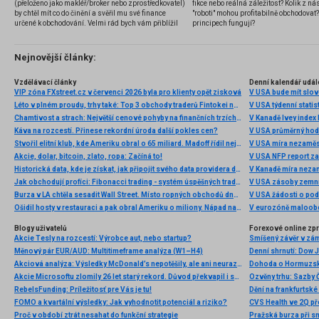
(přeloženo jako makléř/broker nebo zprostředkovatel)
fikce nebo reálná záležitost? Kolik z nás
by chtěl mít co do činění a svěřil mu své finance
"roboti" mohou profitabilně obchodovat
určené k obchodování. Velmi rád bych vám přiblížil
principech fungují?
problematiku výběru brokera, rozdíl mezi
jednotlivými typy brokerů a v neposlední řadě uvedu
několik příkladů nejznámějších z nich.
Nejnovější články:
Vzdělávací články
Denní kalendář udál
VIP zóna FXstreet.cz v červenci 2026 byla pro klienty opět zisková
V USA bude mít slo
Léto v plném proudu, trhy také: Top 3 obchody traderů Fintokei na indexech a zlatě
V USA týdenní statist
Chamtivost a strach: Největší cenové pohyby na finančních trzích (červenec 2026)
V Kanadě Ivey index
Káva na rozcestí. Přinese rekordní úroda další pokles cen?
V USA průměrný hod
Stvořil elitní klub, kde Ameriku obral o 65 miliard. Madoff řídil největší Ponzi dějin
V USA míra nezaměs
Akcie, dolar, bitcoin, zlato, ropa: Začíná to!
V USA NFP report z
Historická data, kde je získat, jak připojit svého data providera do MultiCharts a proč je budeme potřebovat? (4. díl)
V Kanadě míra neza
Jak obchodují profíci: Fibonacci trading - systém úspěšných traderů
V USA zásoby zemní
Burza v LA chtěla sesadit Wall Street. Místo ropných obchodů dnes místem duní basy
V USA žádosti o po
Ošidil hosty v restauraci a pak obral Ameriku o miliony. Nápad na obří podvod dostal Ponzi náhodou
V eurozóně maloobc
Blogy uživatelů
Forexové online zp
Akcie Tesly na rozcestí: Výrobce aut, nebo startup?
Smíšený závěr v zá
Měnový pár EUR/AUD: Multitimeframe analýza (W1–H4)
Akciová analýza: Výsledky McDonald’s nepotěšily, ale ani neurazily. Jakou vizi společnost prezentovala?
Dohoda o Hormuzské
Akcie Microsoftu zlomily 26 let starý rekord. Důvod překvapil i samotné investory
RebelsFunding: Príležitosť pre Vás je tu!
FOMO a kvartální výsledky: Jak vyhodnotit potenciál a riziko?
Proč v období ztrát nesahat do funkční strategie
Pražská burza při s