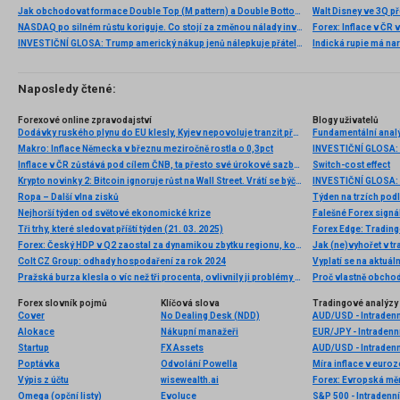
Jak obchodovat formace Double Top (M pattern) a Double Bottom (W pattern)
NASDAQ po silném růstu koriguje. Co stojí za změnou nálady investorů?
INVESTIČNÍ GLOSA: Trump americký nákup jenů nálepkuje přátelstvím. Pravda je jinde
Naposledy čtené:
Forexové online zpravodajství
Blogy uživatelů
Dodávky ruského plynu do EU klesly, Kyjev nepovoluje tranzit přes Sochranovku
Fundamentální analý
Makro: Inflace Německa v březnu meziročně rostla o 0,3pct
Inflace v ČR zůstává pod cílem ČNB, ta přesto své úrokové sazby snižovat nebude. Obává se inflačních tlaků ve službách a obecněji v jádrových položkách
Switch-cost effect
Krypto novinky 2: Bitcoin ignoruje růst na Wall Street. Vrátí se býčí trh kryptoměn?
Ropa – Další vlna zisků
Týden na trzích pod
Nejhorší týden od světové ekonomické krize
Falešné Forex signál
Tři trhy, které sledovat příští týden (21. 03. 2025)
Forex Edge: Tradin
Forex: Český HDP v Q2 zaostal za dynamikou zbytku regionu, koruna nereagovala
Jak (ne)vyhořet v t
Colt CZ Group: odhady hospodaření za rok 2024
Vyplatí se na aktuá
Pražská burza klesla o víc než tři procenta, ovlivnily ji problémy Credit Suisse
Proč vlastně obchod
Forex slovník pojmů
Klíčová slova
Tradingové analýzy 
Cover
No Dealing Desk (NDD)
AUD/USD - Intradenn
Alokace
Nákupní manažeři
EUR/JPY - Intradenn
Startup
FX Assets
AUD/USD - Intradenn
Poptávka
Odvolání Powella
Míra inflace v euroz
Výpis z účtu
wisewealth.ai
Forex: Evropská měn
Omega (opční listy)
Evoluce
S&P 500 - Intradenní