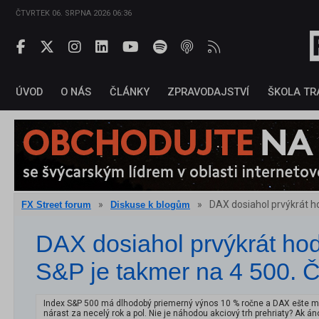
ČTVRTEK 06. SRPNA 2026 06:36
ÚVOD
O NÁS
ČLÁNKY
ZPRAVODAJSTVÍ
ŠKOLA TR
»
»
DAX dosiahol prvýkrát h
FX Street forum
Diskuse k blogům
DAX dosiahol prvýkrát ho
S&P je takmer na 4 500. 
Index S&P 500 má dlhodobý priemerný výnos 10 % ročne a DAX ešte me
nárast za necelý rok a pol. Nie je náhodou akciový trh prehriaty? Ak á