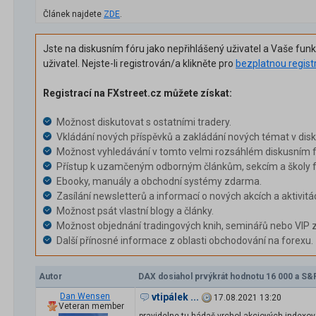
Článek najdete
ZDE
.
Jste na diskusním fóru jako nepřihlášený uživatel a Vaše fun
uživatel. Nejste-li registrován/a klikněte pro
bezplatnou regist
Registrací na FXstreet.cz můžete získat:
Možnost diskutovat s ostatními tradery.
Vkládání nových příspěvků a zakládání nových témat v dis
Možnost vyhledávání v tomto velmi rozsáhlém diskusním f
Přístup k uzamčeným odborným článkům, sekcím a školy f
Ebooky, manuály a obchodní systémy zdarma.
Zasílání newsletterů a informací o nových akcích a aktivitá
Možnost psát vlastní blogy a články.
Možnost objednání tradingových knih, seminářů nebo VIP 
Další přínosné informace z oblasti obchodování na forexu.
Autor
DAX dosiahol prvýkrát hodnotu 16 000 a S&P
Dan Wensen
vtipálek ...
17.08.2021 13:20
Veteran member