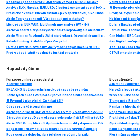
Dosáhne SpaceX do roku 2030 tržeb ve výši 1 bilionu dolarů?
Velmi slabá data NFP
Analýza DAX, Nasdaq, EUR/USD: Zlepšený sentiment poslal DAX na nová maxima
🎥 Evropský plyn v kr
Praktické okénko: Bitcoin aktuálně jako spekulativní, nikoli investiční aktivum
Akcie Tesly na rozcestí: Výrobce aut, nebo startup?
Měnový pár EUR/AUD: Multitimeframe analýza (W1–H4)
Dolar a Nasdaq před
Akciová analýza: Výsledky McDonald’s nepotěšily, ale ani neurazily. Jakou vizi společnost prezentovala?
Akcie Microsoftu zlomily 26 let starý rekord. Důvod překvapil i samotné investory
RebelsFunding: Príležitosť pre Vás je tu!
FOMO a kvartální výsledky: Jak vyhodnotit potenciál a riziko?
Proč v období ztrát nesahat do funkční strategie
Naposledy čtené:
Forexové online zpravodajství
Blogy uživatelů
Večerné zhrnutie
Jak mohou americké 
BREAKING: BoE ponechala úrokové sazby beze změny
Tento týden bude zveřejněna říjnová inflace a míra nezaměstnanosti a HDP za třetí čtvrtletí
Wirecard - ako sa t
🎥 Evropský plyn v krizi: Co čekat dál?
Trump nebo Biden? A
Obavy ze zisků jsou přehnané
Panika na trhoch, a
Akcie spoločnosti GAP vzrásli o 6% po tom, čo analytici zvýšili cenový cieľ
Ropa za 40 USD nevy
Zdravotní divize JD.com chce z prodeje akcií až 3,5 miliardy USD
Praktická ukázka: T
Akcie CME Group blízko 52týdenních maxim díky doporučení Citi 📈
Štyri základné graf
Ropa hloubí ztráty z důvodů obav o růst a uzavření Šanghaje
Ropa oceňuje dohodu, libra je lehce nervózní z brexitu
Která měna spadne 