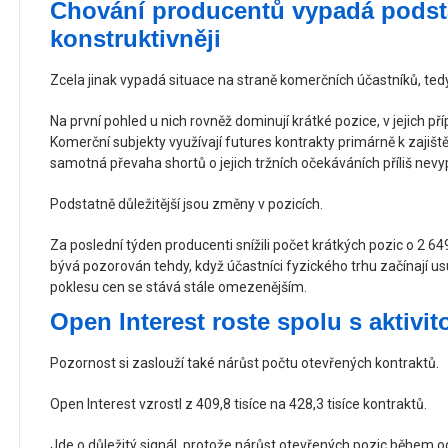
Chování producentů vypadá podst
konstruktivněji
Zcela jinak vypadá situace na straně komerčních účastníků, te
Na první pohled u nich rovněž dominují krátké pozice, v jejich pří
Komerční subjekty využívají futures kontrakty primárně k zajišt
samotná převaha shortů o jejich tržních očekáváních příliš nevy
Podstatně důležitější jsou změny v pozicích.
Za poslední týden producenti snížili počet krátkých pozic o 2 64
bývá pozorován tehdy, když účastníci fyzického trhu začínají us
poklesu cen se stává stále omezenějším.
Open Interest roste spolu s aktivit
Pozornost si zaslouží také nárůst počtu otevřených kontraktů.
Open Interest vzrostl z 409,8 tisíce na 428,3 tisíce kontraktů.
Jde o důležitý signál, protože nárůst otevřených pozic během