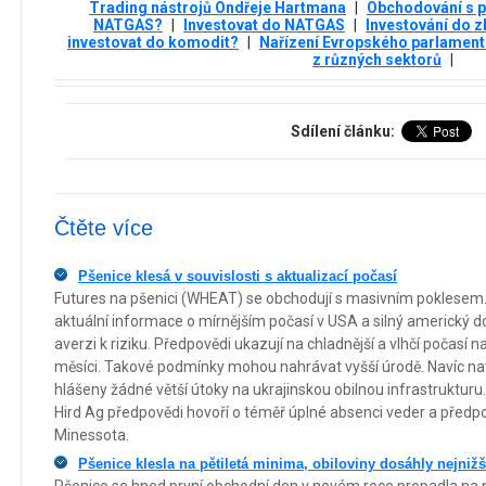
Trading nástrojů Ondřeje Hartmana
|
Obchodování s 
NATGAS?
|
Investovat do NATGAS
|
Investování do z
investovat do komodit?
|
Nařízení Evropského parlament
z různých sektorů
|
Sdílení článku:
Čtěte více
Pšenice klesá v souvislosti s aktualizací počasí
Futures na pšenici (WHEAT) se obchodují s masivním poklesem
aktuální informace o mírnějším počasí v USA a silný americký dol
averzi k riziku. Předpovědi ukazují na chladnější a vlhčí počas
měsíci. Takové podmínky mohou nahrávat vyšší úrodě. Navíc n
hlášeny žádné větší útoky na ukrajinskou obilnou infrastrukturu
Hird Ag předpovědi hovoří o téměř úplné absenci veder a předpo
Minessota.
Pšenice klesla na pětiletá minima, obiloviny dosáhly nejniž