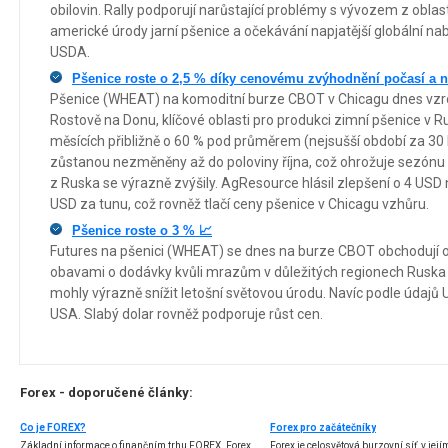
obilovin. Rally podporují narůstající problémy s vývozem z oblas
americké úrody jarní pšenice a očekávání napjatější globální 
USDA.
Pšenice roste o 2,5 % díky cenovému zvýhodnění počasí a n
Pšenice (WHEAT) na komoditní burze CBOT v Chicagu dnes vzros
Rostově na Donu, klíčové oblasti pro produkci zimní pšenice v R
měsících přibližně o 60 % pod průměrem (nejsušší období za 3
zůstanou nezměněny až do poloviny října, což ohrožuje sezónu
z Ruska se výrazně zvýšily. AgResource hlásil zlepšení o 4 USD
USD za tunu, což rovněž tlačí ceny pšenice v Chicagu vzhůru.
Pšenice roste o 3 % 📈
Futures na pšenici (WHEAT) se dnes na burze CBOT obchodují o 
obavami o dodávky kvůli mrazům v důležitých regionech Ruska a
mohly výrazně snížit letošní světovou úrodu. Navíc podle údajů
USA. Slabý dolar rovněž podporuje růst cen.
Forex - doporučené články:
Co je FOREX?
Forex pro začátečníky
Základní informace o finančním trhu FOREX. Forex
Forex je celosvětová burzovní síť, v jej