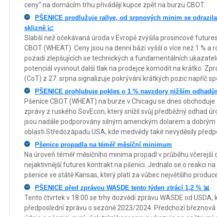
ceny“ na domácím trhu přivádějí kupce zpět na burzu CBOT.
PŠENICE prodlužuje rallye, od srpnových minim se odrazila
sklizně 📈
Slabší než očekávaná úroda v Evropě zvýšila prosincové future
CBOT (WHEAT). Ceny jsou na denní bázi vyšší o více než 1 % a ro
pozadí zlepšujících se technických a fundamentálních ukazatel
potenciál vyvinout další tlak na prodejce komodit na krátko. 
(CoT) z 27. srpna signalizuje pokrývání krátkých pozic napříč s
PŠENICE prohlubuje pokles o 1 % navzdory nižším odhadů
Pšenice CBOT (WHEAT) na burze v Chicagu se dnes obchoduje o
zprávy z ruského SovEcon, který snížil svůj předběžný odhad úr
jsou nadále podporovány silným americkým dolarem a dobrým p
oblasti Středozápadu USA, kde medvědy také nevyděsily předp
Pšenice propadla na téměř měsíční minimum
Na úroveň téměř měsíčního minima propadl v průběhu včerejší
nejaktivnější futures kontrakt na pšenici. Jednalo se o reakci na
pšenice ve státě Kansas, který platí za vůbec největšího produc
PŠENICE před zprávou WASDE tento týden ztrácí 1,2 % 📊
Tento čtvrtek v 18:00 se trhy dozvědí zprávu WASDE od USDA,
předposlední zprávu o sezóně 2023/2024. Předchozí březnová 