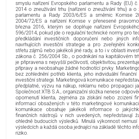
smyslu nařízení Evropského parlamentu a Rady (EU) č
2014 o zneužívání trhu (nařízení o zneužívání trhu) a 
parlamentu a Rady 2003/6/ES a směrnic Komise 2
2004/72/ES a nařízení Komise v přenesené pravomo
března 2016, kterým se doplňuje nařízení Evropskéh
596/2014, pokud jde o regulační technické normy pro tec
předkládání investičních doporučení nebo jiných in
navrhujících investiční strategie a pro zveřejnění ko
střetu zájmů nebo jakékoli jiné rady, a to i v oblasti inve
zákona č. 256/2004 Sb., o podnikání na kapitálovém t
je připravena s nejvyšší pečlivostí, objektivitou, prezent
přípravy a neobsahuje žádné hodnotící prvky. Marketin
bez zohlednění potřeb klienta, jeho individuální finanční
investiční strategii. Marketingová komunikace nepředstavu
předplatné, výzvu na nákup, reklamu nebo propagaci jak
Společnost XTB S.A., organizační složka nenese odpověd
opomenutí klienta, zejména za získání nebo zcizení fi
informací obsažených v této marketingové komunikaci
komunikace obsahuje jakékoli informace o jakýchko
finančních nástrojů v nich uvedených, nepředstavují
ohledně budoucích výsledků. Minulá výkonnost nemusí
výsledcích a každá osoba jednající na základě těchto info
riziko.