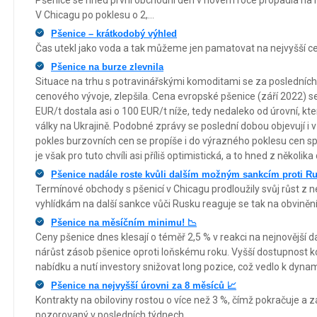
Pšenice se hned první obchodní den v novém roce propadla na n
V Chicagu po poklesu o 2,...
Pšenice – krátkodobý výhled
Čas utekl jako voda a tak můžeme jen pamatovat na nejvyšší cen
Pšenice na burze zlevnila
Situace na trhu s potravinářskými komoditami se za posledních
cenového vývoje, zlepšila. Cena evropské pšenice (září 2022)
EUR/t dostala asi o 100 EUR/t níže, tedy nedaleko od úrovní, k
války na Ukrajině. Podobné zprávy se poslední dobou objevují i v
pokles burzovních cen se propíše i do výrazného poklesu cen s
je však pro tuto chvíli asi příliš optimistická, a to hned z několik
Pšenice nadále roste kvůli dalším možným sankcím proti R
Termínové obchody s pšenicí v Chicagu prodloužily svůj růst z ne
vyhlídkám na další sankce vůči Rusku reaguje se tak na obvinění
Pšenice na měsíčním minimu! 📉
Ceny pšenice dnes klesají o téměř 2,5 % v reakci na nejnovější 
nárůst zásob pšenice oproti loňskému roku. Vyšší dostupnost ko
nabídku a nutí investory snižovat long pozice, což vedlo k dyna
Pšenice na nejvyšší úrovni za 8 měsíců 📈
Kontrakty na obiloviny rostou o více než 3 %, čímž pokračuje a 
pozorovaný v posledních týdnech.