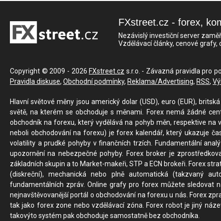
FXstreet.cz - forex, ko
Nezávislý investiční server zaměř
Vzdělávací články, cenové grafy,
Copyright © 2009 - 2026
FXstreet.cz
s.r.o. - Závazná pravidla pro p
Pravidla diskuse
,
Obchodní podmínky
,
Reklama/Advertising
,
RSS
,
Vý
Hlavní světové měny jsou americký dolar (USD), euro (EUR), britská 
světě, na kterém se obchoduje s měnami. Forex nemá žádné centrál
obchodník na forexu, který vydělává na pohyb měn, respektive na v
neboli obchodování na forexu) je forex kalendář, který ukazuje č
volatility a prudké pohyby v finančních trzích. Fundamentální ana
upozornění na nebezpečné pohyby. Forex broker je zprostředkov
základních skupin a to Market-makeři, STP a ECN brokeři. Forex stra
(diskreční), mechanická nebo plně automatická (takzvaný aut
fundamentálních zpráv. Online grafy pro forex můžete sledovat na 
nejnavštěvovanější portál o obchodování na forexu u nás. Forex zprav
tak jako forex zone nebo vzdělávací zóna. Forex robot je jiný náz
takovýto systém pak obchoduje samostatně bez obchodníka.