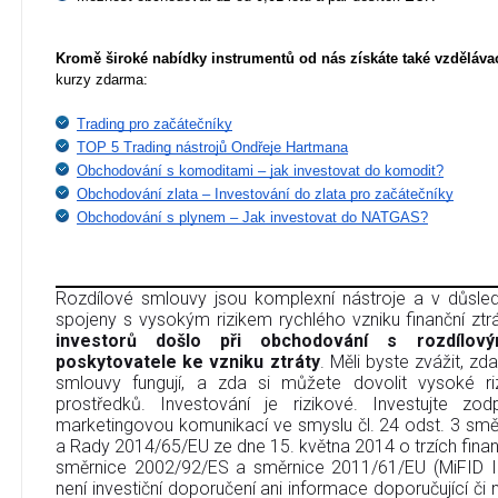
Kromě široké nabídky instrumentů od nás získáte také vzdělávac
kurzy zdarma:
Trading pro začátečníky
TOP 5 Trading nástrojů Ondřeje Hartmana
Obchodování s komoditami – jak investovat do komodit?
Obchodování zlata – Investování do zlata pro začátečníky
Obchodování s plynem – Jak investovat do NATGAS?
Rozdílové smlouvy jsou komplexní nástroje a v důsledk
spojeny s vysokým rizikem rychlého vzniku finanční ztr
investorů došlo při obchodování s rozdílov
poskytovatele ke vzniku ztráty
. Měli byste zvážit, zd
smlouvy fungují, a zda si můžete dovolit vysoké riz
prostředků. Investování je rizikové. Investujte zo
marketingovou komunikací ve smyslu čl. 24 odst. 3 sm
a Rady 2014/65/EU ze dne 15. května 2014 o trzích finan
směrnice 2002/92/ES a směrnice 2011/61/EU (MiFID I
není investiční doporučení ani informace doporučující či na