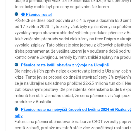
údaje o pšenici, nyní však tržní konsensus ukazuje na opětovný
teoreticky mohlo být pro ceny negativním faktorem.
🟡 Pšenice roste!
PŠENICE se dnes obchodovala až o 4 % výše a dosáhla 650 centů 
od 17. května 2023. Tyto zisky však byly nyní sníženy na přibližn
vyvolány nejen obavami ohledně výhledu produkce pšenice v Aus
také zničením přehrady vodní elektrárny na řece Dnipro v ukraj
vyvolalo záplavy. Tato oblast je sice jednou z klíčových pěstitels
třeba poznamenat, že většina území je v současné době pod rus
kontrolované Ukrajinou, neměly by mít vzniklé záplavy na produkc
Pšenice roste kvůli obavám z vývoje na Ukrajině
Dle nejnovějších zpráv nelze exportovat pšenici z Ukrajiny, c
krize. Tento jev se propsal do dnešní otevírací ceny 3% zvýšen
že je na Ukrajině uskladněno přibližně 22-25 milionů tun obilí. 
zablokovanými přístavy. Dle prezidenta Zelenského bude k exp
milionů tun obilí. Je nutno dodat, že cenu pšenice ovlivňují i pozi
produkce v Austrálii.
Pšenice roste na nejvyšší úroveň od května 2024 🚜 Rizika 
rally
Futures na pšenici obchodované na burze CBOT vzrostly poprvé
centů za bušl, protože investoři stále více započítávají rostoucí 