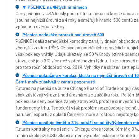
🔽 PŠENICE na 4letých minimech
Ceny pšenice v USA klesly pod místní minima od konce února a
jsou na nejnižší úrovni za 4 roky a směřují k hranici 500 centů z
způsoben dvěma faktory:
Pšenice nedokáže prorazit nad úroveň 600
PŠENICE i další zemědělské komodity zahájily dnešní obchodová
včerejší vzestup. PŠENICE sice po pondělních medvědích údajích
však poklesy vrátily. Údaje ukázaly, že 50 % úrody ozimé pšen
stavu, což je o 3 % více než v předchozím týdnu. To je zároveň 
pro toto roční období od roku 2019. Vyhlídky na sklizeň se zlepšuj
Pšenice pokračuje v korekci, klesla na nejnižší úroveň od 10
Černé moře zůstávají v centru pozornosti
Futures na pšenici na burze Chicago Board of Trade korigují čá
však zůstávají výrazně nad úrovněmi ze začátku roku. Po téměř
poklesu se ceny pšenice začaly zotavovat, protože si investoři s
fundamenty trhu. Tentokrát však problém nezpůsobuje jediná u
narušení exportu z oblasti Černého moře a rostoucí nejistoty ko
Pšenice posiluje téměř o 3 %, odráží se od čtyřtýdenních mi
Futures kontrakty na pšenici v Chicagu dnes rostou téměř o 3 %, 
minim okolo 520 USD. Slabší americký dolar, eskalace konflikt