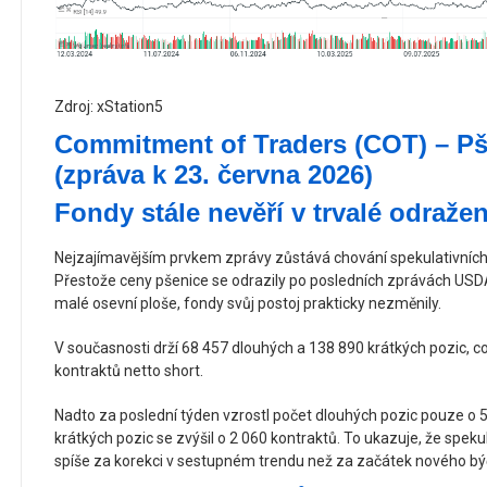
Zdroj: xStation5
Commitment of Traders (COT) – P
(zpráva k 23. června 2026)
Fondy stále nevěří v trvalé odražen
Nejzajímavějším prvkem zprávy zůstává chování spekulativní
Přestože ceny pšenice se odrazily po posledních zprávách USD
malé osevní ploše, fondy svůj postoj prakticky nezměnily.
V současnosti drží 68 457 dlouhých a 138 890 krátkých pozic, co
kontraktů netto short.
Nadto za poslední týden vzrostl počet dlouhých pozic pouze o 
krátkých pozic se zvýšil o 2 060 kontraktů. To ukazuje, že spek
spíše za korekci v sestupném trendu než za začátek nového býč