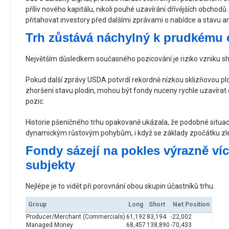
příliv nového kapitálu, nikoli pouhé uzavírání dřívějších obchodů.
přitahovat investory před dalšími zprávami o nabídce a stavu a
Trh zůstává náchylný k prudkému 
Největším důsledkem současného pozicování je riziko vzniku s
Pokud další zprávy USDA potvrdí rekordně nízkou sklizňovou pl
zhoršení stavu plodin, mohou být fondy nuceny rychle uzavírat
pozic.
Historie pšeničného trhu opakovaně ukázala, že podobné situac
dynamickým růstovým pohybům, i když se základy zpočátku zle
Fondy sázejí na pokles výrazně ví
subjekty
Nejlépe je to vidět při porovnání obou skupin účastníků trhu.
Group
Long
Short
Net Position
Producer/Merchant (Commercials)
61,192
83,194
-22,002
Managed Money
68,457
138,890
-70,433