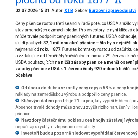
02.07.2026 15:31
Autor:
XTB
Sekce:
Burzovní zpravodajství
Ceny pšenice rostou třetí seanci v řadě poté, co USDA snížilo vý
stav amerických ozimých plodin. Pro investory je nyní klíčová o
může trvale podpořit ceny pšeničných futures. USDA odhaduje, 
sklidí pouhých
32,1 milionu akrů pšenice – šlo by o nejnižší s
nejmenší od
roku 1877
. Futures kontrakty rostou od začátku 
a vzdalují se od téměř čtyřměsíčního minima z 29. června, k ně
USDA poukazujících na
nižší zásoby pšenice a menší osevní 
zásoby pšenice v USA k 1. červnu činily 920 milionů bušlů
, co
očekával
.
Od února do dubna vzrostly ceny ropy o 58 % a ceny hnoji
náklady na zemědělskou výrobu a podpořilo ceny pšenice.
Klíčovým datem pro trh je 21. srpna
, kdy vyprší 60denní poz
Absence trvalé dohody může znovu zvýšit riziko narušení v Ho
pšenice.
Navzdory částečnému poklesu cen hnojiv zůstávají výrob
nepočítají s rychlým zlepšením rentability.
Investoři budou pozorně sledovat vypořádání červencovýc