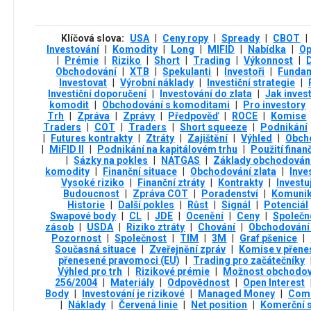
Klíčová slova:
USA
|
Ceny ropy
|
Spready
|
CBOT
|
Investování
|
Komodity
|
Long
|
MIFID
|
Nabídka
|
Op
|
Prémie
|
Riziko
|
Short
|
Trading
|
Výkonnost
|
Obchodování
|
XTB
|
Spekulanti
|
Investoři
|
Funda
Investovat
|
Výrobní náklady
|
Investiční strategie
|
Investiční doporučení
|
Investování do zlata
|
Jak inves
komodit
|
Obchodování s komoditami
|
Pro investory
Trh
|
Zpráva
|
Zprávy
|
Předpověď
|
ROCE
|
Komise
Traders
|
COT
|
Traders
|
Short squeeze
|
Podnikání
|
Futures kontrakty
|
Ztráty
|
Zajištění
|
Výhled
|
Obch
|
MiFID II
|
Podnikání na kapitálovém trhu
|
Použití finan
|
Sázky na pokles
|
NATGAS
|
Základy obchodován
komodity
|
Finanční situace
|
Obchodování zlata
|
Inve
Vysoké riziko
|
Finanční ztráty
|
Kontrakty
|
Investu
Budoucnost
|
Zpráva COT
|
Poradenství
|
Komuni
Historie
|
Další pokles
|
Růst
|
Signál
|
Potenciál
Swapové body
|
CL
|
JDE
|
Ocenění
|
Ceny
|
Společn
zásob
|
USDA
|
Riziko ztráty
|
Chování
|
Obchodování 
Pozornost
|
Společnost
|
TIM
|
3М
|
Graf pšenice
|
Současná situace
|
Zveřejnění zpráv
|
Komise v přene
přenesené pravomoci (EU)
|
Trading pro začátečníky
Výhled pro trh
|
Rizikové prémie
|
Možnost obchodov
256/2004
|
Materiály
|
Odpovědnost
|
Open Interest
Body
|
Investování je rizikové
|
Managed Money
|
Com
|
Náklady
|
Červená linie
|
Net position
|
Komerční s