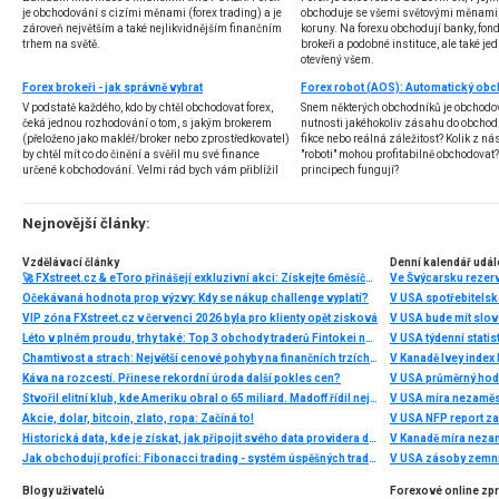
je obchodování s cizími měnami (forex trading) a je
obchoduje se všemi světovými měnami,
zároveň největším a také nejlikvidnějším finančním
koruny. Na forexu obchodují banky, fondy
trhem na světě.
brokeři a podobné instituce, ale také jedn
otevřený všem.
Forex brokeři - jak správně vybrat
V podstatě každého, kdo by chtěl obchodovat forex,
Snem některých obchodníků je obchodo
čeká jednou rozhodování o tom, s jakým brokerem
nutnosti jakéhokoliv zásahu do obchod
(přeloženo jako makléř/broker nebo zprostředkovatel)
fikce nebo reálná záležitost? Kolik z nás
by chtěl mít co do činění a svěřil mu své finance
"roboti" mohou profitabilně obchodovat
určené k obchodování. Velmi rád bych vám přiblížil
principech fungují?
problematiku výběru brokera, rozdíl mezi
jednotlivými typy brokerů a v neposlední řadě uvedu
několik příkladů nejznámějších z nich.
Nejnovější články:
Vzdělávací články
Denní kalendář udál
🚀 FXstreet.cz & eToro přinášejí exkluzivní akci: Získejte 6měsíční členství ve VIP zóně ZDARMA
Ve Švýcarsku rezer
Očekávaná hodnota prop výzvy: Kdy se nákup challenge vyplatí?
V USA spotřebitelsk
VIP zóna FXstreet.cz v červenci 2026 byla pro klienty opět zisková
V USA bude mít slo
Léto v plném proudu, trhy také: Top 3 obchody traderů Fintokei na indexech a zlatě
V USA týdenní statist
Chamtivost a strach: Největší cenové pohyby na finančních trzích (červenec 2026)
V Kanadě Ivey index
Káva na rozcestí. Přinese rekordní úroda další pokles cen?
V USA průměrný hod
Stvořil elitní klub, kde Ameriku obral o 65 miliard. Madoff řídil největší Ponzi dějin
V USA míra nezaměs
Akcie, dolar, bitcoin, zlato, ropa: Začíná to!
V USA NFP report z
Historická data, kde je získat, jak připojit svého data providera do MultiCharts a proč je budeme potřebovat? (4. díl)
V Kanadě míra neza
Jak obchodují profíci: Fibonacci trading - systém úspěšných traderů
V USA zásoby zemní
Blogy uživatelů
Forexové online zp