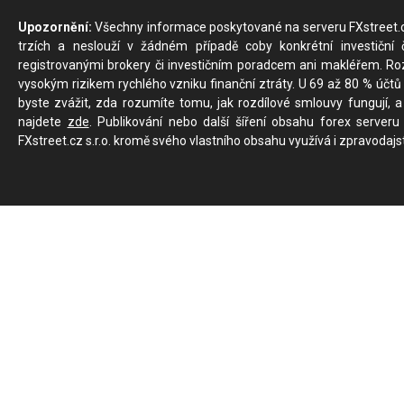
Upozornění:
Všechny informace poskytované na serveru FXstreet.cz
trzích a neslouží v žádném případě coby konkrétní investiční č
registrovanými brokery či investičním poradcem ani makléřem. Rozd
vysokým rizikem rychlého vzniku finanční ztráty. U 69 až 80 % účtů 
byste zvážit, zda rozumíte tomu, jak rozdílové smlouvy fungují, a
najdete
zde
. Publikování nebo další šíření obsahu forex serveru
FXstreet.cz s.r.o. kromě svého vlastního obsahu využívá i zpravodajs