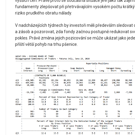
vyšších cen. Právě proto se současná situace jeví jako tak zají
fundamenty zlepšovat při přetrvávajícím vysokém počtu krátkýc
riziko prudkého obratu nálady.
V nadcházejících týdnech by investoři měli především sledovat 
a zásob a pozorovat, zda fondy začnou postupně redukovat svo
pokles. Právě změna jejich pozicování se může ukázat jako jeden
příští větší pohyb na trhu pšenice.