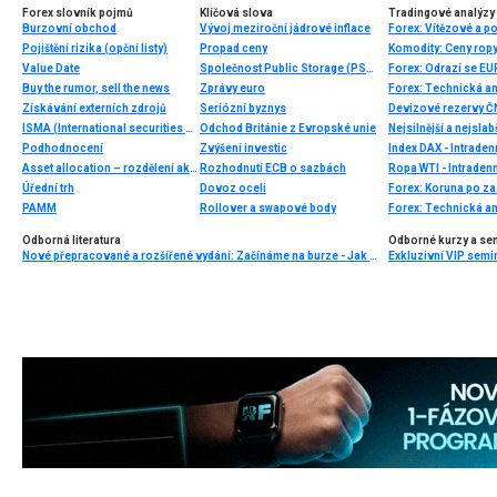
Forex slovník pojmů
Klíčová slova
Tradingové analýzy 
Burzovní obchod
Vývoj meziroční jádrové inflace
Forex: Vítězové a p
Pojištění rizika (opční listy)
Propad ceny
Value Date
Společnost Public Storage (PSA)
Forex: Odrazí se E
Buy the rumor, sell the news
Zprávy euro
Forex: Technická a
Získávání externích zdrojů
Seriózní byznys
Devizové rezervy Č
ISMA (International securities market association)
Odchod Británie z Evropské unie
Nejsilnější a nejsla
Podhodnocení
Zvýšení investic
Index DAX - Intraden
Asset allocation – rozdělení aktiv
Rozhodnutí ECB o sazbách
Ropa WTI - Intradenn
Úřední trh
Dovoz oceli
PAMM
Rollover a swapové body
Forex: Technická a
Odborná literatura
Odborné kurzy a se
Nové přepracované a rozšířené vydání: Začínáme na burze - Jak uspět při obchodování na finančních trzích (3. vydání) - BESTSELLER