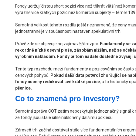
Fondy udržují čistou short pozici více než třikrát větší než komer
výrazně více krátkých pozic než komerční subjekty – téměř 139 t
Samotná velikost tohoto rozdílu ještě neznamená, že ceny musí 
jednostranně je v současnosti nastaven spekulativní trh.
Právě zde se objevuje nejzajímavější rozpor.
Fundamenty se zač
rekordně nízké osevní ploše, zásobám nižším, než se očekáv
výrobním nákladům. Fondy přitom nadále důsledně zvyšují s
Tento typ rozchodu mezi fundamenty a pozicováním se často s
cenových pohybů.
Pokud další data potvrdí zhoršující se na
fondy nuceny redukovat své krátké pozice
, a to historicky o
pšenice.
Co to znamená pro investory?
Samotná zpráva COT zatím neposkytuje jednoznačný signál k 
že fondy jsou stále silně nakloněny dalšímu poklesu.
Zároveň trh začíná dostávat stále více fundamentálních argum