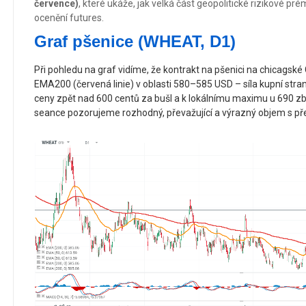
července)
, které ukáže, jak velká část geopolitické rizikové p
ocenění futures.
Graf pšenice (WHEAT, D1)
Při pohledu na graf vidíme, že kontrakt na pšenici na chicagské
EMA200 (červená linie) v oblasti 580–585 USD – síla kupní stran
ceny zpět nad 600 centů za bušl a k lokálnímu maximu u 690 zbýv
seance pozorujeme rozhodný, převažující a výrazný objem s př