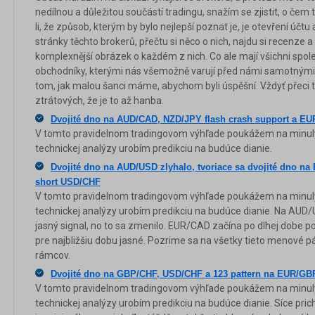
nedílnou a důležitou součástí tradingu, snažím se zjistit, o čem t
li, že způsob, kterým by bylo nejlepší poznat je, je otevření účtu
stránky těchto brokerů, přečtu si něco o nich, najdu si recenze 
komplexnější obrázek o každém z nich. Co ale mají všichni spol
obchodníky, kterými nás všemožně varují před námi samotnými
tom, jak malou šanci máme, abychom byli úspěšní. Vždyť přeci to
ztrátových, že je to až hanba.
Dvojité dno na AUD/CAD, NZD/JPY flash crash support a EU
V tomto pravidelnom tradingovom výhľade poukážem na minul
technickej analýzy urobím predikciu na budúce dianie.
Dvojité dno na AUD/USD zlyhalo, tvoriace sa dvojité dno na
short USD/CHF
V tomto pravidelnom tradingovom výhľade poukážem na minul
technickej analýzy urobím predikciu na budúce dianie. Na AUD
jasný signal, no to sa zmenilo. EUR/CAD začína po dlhej dobe p
pre najbližšiu dobu jasné. Pozrime sa na všetky tieto menové p
rámcov.
Dvojité dno na GBP/CHF, USD/CHF a 123 pattern na EUR/GB
V tomto pravidelnom tradingovom výhľade poukážem na minul
technickej analýzy urobím predikciu na budúce dianie. Síce pric