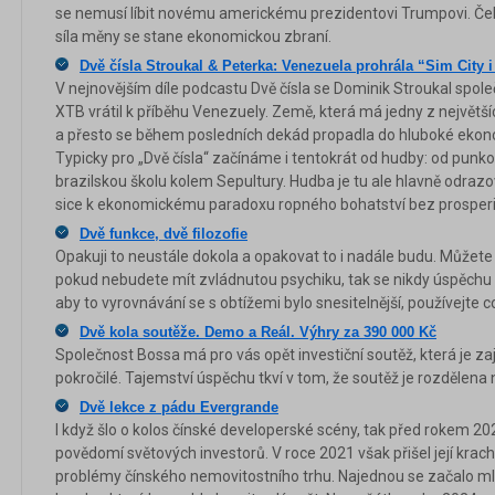
se nemusí líbit novému americkému prezidentovi Trumpovi. Čeka
síla měny se stane ekonomickou zbraní.
Dvě čísla Stroukal & Peterka: Venezuela prohrála “Sim City i
V nejnovějším díle podcastu Dvě čísla se Dominik Stroukal spo
XTB vrátil k příběhu Venezuely. Země, která má jedny z největš
a přesto se během posledních dekád propadla do hluboké ekon
Typicky pro „Dvě čísla“ začínáme i tentokrát od hudby: od punko
brazilskou školu kolem Sepultury. Hudba je tu ale hlavně odra
sice k ekonomickému paradoxu ropného bohatství bez prosperi
Dvě funkce, dvě filozofie
Opakuji to neustále dokola a opakovat to i nadále budu. Můžete
pokud nebudete mít zvládnutou psychiku, tak se nikdy úspěchu 
aby to vyrovnávání se s obtížemi bylo snesitelnější, používejte c
Dvě kola soutěže. Demo a Reál. Výhry za 390 000 Kč
Společnost Bossa má pro vás opět investiční soutěž, která je zaj
pokročilé. Tajemství úspěchu tkví v tom, že soutěž je rozdělena 
Dvě lekce z pádu Evergrande
I když šlo o kolos čínské developerské scény, tak před rokem 2
povědomí světových investorů. V roce 2021 však přišel její krach
problémy čínského nemovitostního trhu. Najednou se začalo m