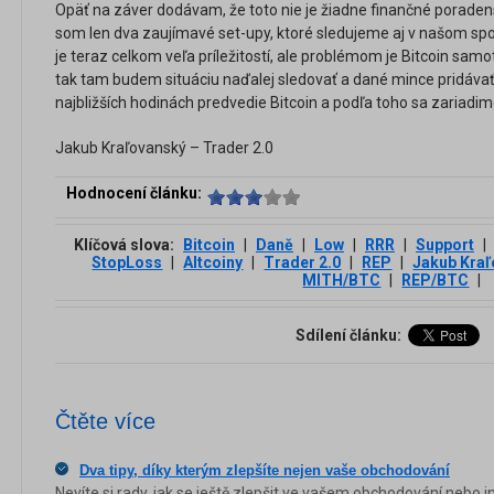
Opäť na záver dodávam, že toto nie je žiadne finančné poradens
som len dva zaujímavé set-upy, ktoré sledujeme aj v našom sp
je teraz celkom veľa príležitostí, ale problémom je Bitcoin samo
tak tam budem situáciu naďalej sledovať a dané mince pridáva
najbližších hodinách predvedie Bitcoin a podľa toho sa zariadim
Jakub Kraľovanský – Trader 2.0
Hodnocení článku:
Klíčová slova:
Bitcoin
|
Daně
|
Low
|
RRR
|
Support
|
StopLoss
|
Altcoiny
|
Trader 2.0
|
REP
|
Jakub Kra
MITH/BTC
|
REP/BTC
|
Sdílení článku:
Čtěte více
Dva tipy, díky kterým zlepšíte nejen vaše obchodování
Nevíte si rady, jak se ještě zlepšit ve vašem obchodování nebo 