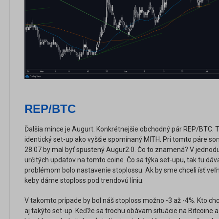
REP/BTC
Ďalšia mince je Augurt. Konkrétnejšie obchodný pár REP/BTC.
identický set-up ako vyššie spomínaný MITH. Pri tomto páre som
28.07 by mal byť spustený Augur2.0. Čo to znamená? V jednodu
určitých updatov na tomto coine. Čo sa týka set-upu, tak tu dá
problémom bolo nastavenie stoplossu. Ak by sme chceli ísť veľmi
keby dáme stoploss pod trendovú líniu.
V takomto prípade by bol náš stoploss možno -3 až -4%. Kto c
aj takýto set-up. Keďže sa trochu obávam situácie na Bitcoine 