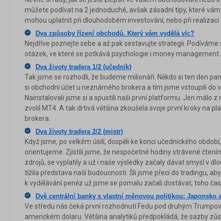
můžete podívat na 2 jednoduché, avšak zásadní tipy, které vám
mohou uplatnit při dlouhodobém investování, nebo při realizac
Dva způsoby řízení obchodů. Který vám vydělá víc?
Nejdříve poznejte sebe a až pak sestavujte strategii. Podíváme s
otázek, ve které se potkává psychologie i money management.
Dva životy tradera 1/2 (učedník)
Tak jsme se rozhodli, že budeme milionáři. Někdo si ten den pam
si obchodní účet u neznámého brokera a tím jsme vstoupili do 
Nainstalovali jsme si a spustili naši první platformu. Jen málo z 
zvolil MT4. A tak drtivá většina zkoušela svoje první kroky na
brokera.
Dva životy tradera 2/2 (mistr)
Když jsme, po velkém úsilí, dospěli ke konci učednického období, z
orientujeme. Zjistili jsme, že nespočetné hodiny strávené čten
zdrojů, se vyplatily a už i naše výsledky začaly dávat smysl v d
tížila představa naší budoucnosti. Šli jsme přeci do tradingu, 
k vydělávání peněz už jsme se pomalu začali dostávat, toho ča
Dvě centrální banky s vlastní měnovou politikou: Japonsko 
Ve středu nás čeká první rozhodnutí Fedu pod druhým Trump
americkém dolaru. Většina analytiků předpokládá, že sazby zůs