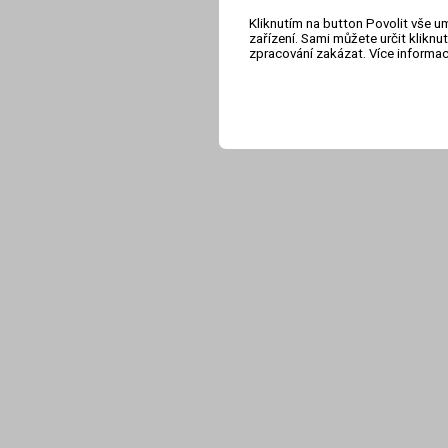
Kliknutím na button Povolit vše u
zařízení. Sami můžete určit klikn
zpracování zakázat. Více informa