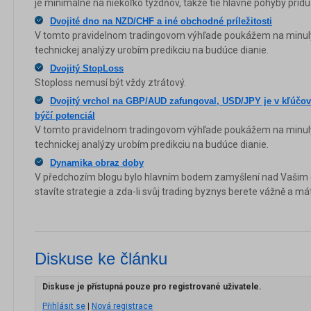
je minimálne na niekoľko týždňov, takže tie hlavné pohyby prídu
Dvojité dno na NZD/CHF a iné obchodné príležitosti
V tomto pravidelnom tradingovom výhľade poukážem na minul
technickej analýzy urobím predikciu na budúce dianie.
Dvojitý StopLoss
Stoploss nemusí být vždy ztrátový.
Dvojitý vrchol na GBP/AUD zafungoval, USD/JPY je v kľúčov
býčí potenciál
V tomto pravidelnom tradingovom výhľade poukážem na minul
technickej analýzy urobím predikciu na budúce dianie.
Dynamika obraz doby
V předchozím blogu bylo hlavním bodem zamyšlení nad Vašim 
stavíte strategie a zda-li svůj trading byznys berete vážně a má
Diskuse ke článku
Diskuse je přístupná pouze pro registrované uživatele.
Přihlásit se
|
Nová registrace