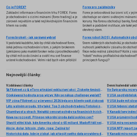
Co je FOREX?
Forex pro začátečníky
Základní informace o finančním trhu FOREX. Forex
Forex je celosvětová burzovní síť, v jej
je obchodování s cizími měnami (forex trading) a je
obchoduje se všemi světovými měnami,
zároveň největším a také nejlikvidnějším finančním
koruny. Na forexu obchodují banky, fondy
trhem na světě.
brokeři a podobné instituce, ale také jedn
otevřený všem.
Forex brokeři - jak správně vybrat
V podstatě každého, kdo by chtěl obchodovat forex,
Snem některých obchodníků je obchodo
čeká jednou rozhodování o tom, s jakým brokerem
nutnosti jakéhokoliv zásahu do obchod
(přeloženo jako makléř/broker nebo zprostředkovatel)
fikce nebo reálná záležitost? Kolik z nás
by chtěl mít co do činění a svěřil mu své finance
"roboti" mohou profitabilně obchodovat
určené k obchodování. Velmi rád bych vám přiblížil
principech fungují?
problematiku výběru brokera, rozdíl mezi
jednotlivými typy brokerů a v neposlední řadě uvedu
několik příkladů nejznámějších z nich.
Nejnovější články:
Vzdělávací články
Denní kalendář udál
🚀 FXstreet.cz & eToro přinášejí exkluzivní akci: Získejte 6měsíční členství ve VIP zóně ZDARMA
Ve Švýcarsku rezer
Očekávaná hodnota prop výzvy: Kdy se nákup challenge vyplatí?
V USA spotřebitelsk
VIP zóna FXstreet.cz v červenci 2026 byla pro klienty opět zisková
V USA bude mít slo
Léto v plném proudu, trhy také: Top 3 obchody traderů Fintokei na indexech a zlatě
V USA týdenní statist
Chamtivost a strach: Největší cenové pohyby na finančních trzích (červenec 2026)
V Kanadě Ivey index
Káva na rozcestí. Přinese rekordní úroda další pokles cen?
V USA průměrný hod
Stvořil elitní klub, kde Ameriku obral o 65 miliard. Madoff řídil největší Ponzi dějin
V USA míra nezaměs
Akcie, dolar, bitcoin, zlato, ropa: Začíná to!
V USA NFP report z
Historická data, kde je získat, jak připojit svého data providera do MultiCharts a proč je budeme potřebovat? (4. díl)
V Kanadě míra neza