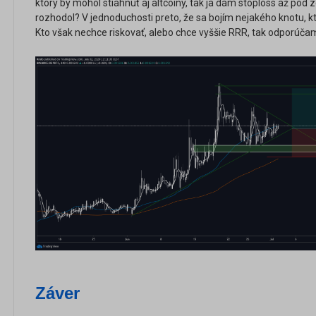
ktorý by mohol stiahnuť aj altcoiny, tak ja dám stoploss až pod
rozhodol? V jednoduchosti preto, že sa bojím nejakého knotu, kt
Kto však nechce riskovať, alebo chce vyššie RRR, tak odporúčam
Záver