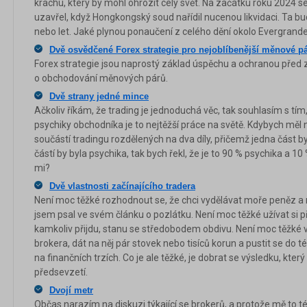
krachu, který by mohl ohrozit celý svět. Na začátku roku 2024 
uzavřel, když Hongkongský soud nařídil nucenou likvidaci. Ta bud
nebo let. Jaké plynou ponaučení z celého dění okolo Evergrand
Dvě osvědčené Forex strategie pro nejoblíbenější měnové p
Forex strategie jsou naprostý základ úspěchu a ochranou před z
o obchodování měnových párů.
Dvě strany jedné mince
Ačkoliv říkám, že trading je jednoduchá věc, tak souhlasím s tím
psychiky obchodníka je to nejtěžší práce na světě. Kdybych měl n
součástí tradingu rozdělených na dva díly, přičemž jedna část by
částí by byla psychika, tak bych řekl, že je to 90 % psychika a 10
mi?
Dvě vlastnosti začínajícího tradera
Není moc těžké rozhodnout se, že chci vydělávat moře peněz a m
jsem psal ve svém článku o pozlátku. Není moc těžké užívat si 
kamkoliv přijdu, stanu se středobodem obdivu. Není moc těžké vy
brokera, dát na něj pár stovek nebo tisíců korun a pustit se do 
na finančních trzích. Co je ale těžké, je dobrat se výsledku, kte
předsevzetí.
Dvojí metr
Občas narazím na diskuzi týkající se brokerů, a protože mě to té