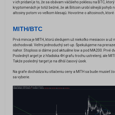
v ich pridaní je to, že sa obávam väčšieho poklesu na BTC, ktorý b
kryptomenách je totiž bežné, že ak Bitcoin urobí silnejší pohyb n
altcoiny potom vo veľkom klesajú. Hovoríme o altcoinoch, ktoré 
MITH/BTC
Prvá minca je MITH, ktorú sledujem už niekoľko mesiacov a už n
obchodovali. Veľmi jednoduchý set-up. Špekulujeme na preraze
nahor. Stoploss si dáme pod aktuálne low a pod MA200. Prvé dv
Poslednýt arget je z hľadiska 4H grafu trochu ustrelený, ale MI
Takže posledný target je na dlhší časový úsek.
Na grafe dochádza ku stlačeniu ceny a MITH sa bude musieť čo
sa vyberie.