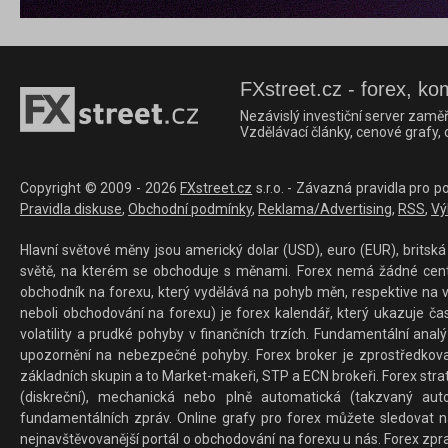
FXstreet.cz - forex, ko
Nezávislý investiční server zaměř
Vzdělávací články, cenové grafy,
Copyright © 2009 - 2026
FXstreet.cz
s.r.o. - Závazná pravidla pro p
Pravidla diskuse
,
Obchodní podmínky
,
Reklama/Advertising
,
RSS
,
Vý
Hlavní světové měny jsou americký dolar (USD), euro (EUR), britská 
světě, na kterém se obchoduje s měnami. Forex nemá žádné centrál
obchodník na forexu, který vydělává na pohyb měn, respektive na v
neboli obchodování na forexu) je forex kalendář, který ukazuje č
volatility a prudké pohyby v finančních trzích. Fundamentální ana
upozornění na nebezpečné pohyby. Forex broker je zprostředkov
základních skupin a to Market-makeři, STP a ECN brokeři. Forex stra
(diskreční), mechanická nebo plně automatická (takzvaný aut
fundamentálních zpráv. Online grafy pro forex můžete sledovat na 
nejnavštěvovanější portál o obchodování na forexu u nás. Forex zprav