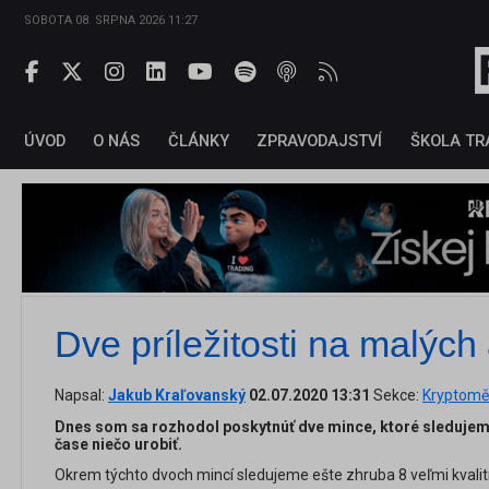
SOBOTA 08. SRPNA 2026 11:27
ÚVOD
O NÁS
ČLÁNKY
ZPRAVODAJSTVÍ
ŠKOLA TR
Dve príležitosti na malých
Napsal:
Jakub Kraľovanský
02.07.2020 13:31
Sekce:
Kryptomě
Dnes som sa rozhodol poskytnúť dve mince, ktoré sledujeme
čase niečo urobiť.
Okrem týchto dvoch mincí sledujeme ešte zhruba 8 veľmi kvalit