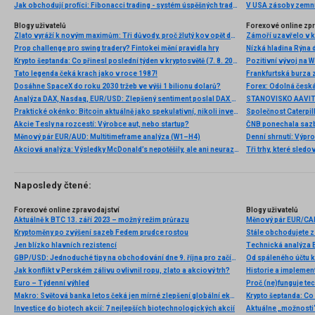
Jak obchodují profíci: Fibonacci trading - systém úspěšných traderů
V USA zásoby zemní
Blogy uživatelů
Forexové online zp
Zlato vyráží k novým maximům: Tři důvody, proč žlutý kov opět dominuje
Prop challenge pro swing tradery? Fintokei mění pravidla hry
Nízká hladina Rýna 
Krypto šeptanda: Co přinesl poslední týden v kryptosvětě (7. 8. 2026)
Pozitivní vývoj na Wa
Tato legenda čeká krach jako v roce 1987!
Frankfurtská burza 
Dosáhne SpaceX do roku 2030 tržeb ve výši 1 bilionu dolarů?
Analýza DAX, Nasdaq, EUR/USD: Zlepšený sentiment poslal DAX na nová maxima
Praktické okénko: Bitcoin aktuálně jako spekulativní, nikoli investiční aktivum
Akcie Tesly na rozcestí: Výrobce aut, nebo startup?
Měnový pár EUR/AUD: Multitimeframe analýza (W1–H4)
Denní shrnutí: Výpro
Akciová analýza: Výsledky McDonald’s nepotěšily, ale ani neurazily. Jakou vizi společnost prezentovala?
Tři trhy, které sledo
Naposledy čtené:
Forexové online zpravodajství
Blogy uživatelů
Aktuálně k BTC 13. září 2023 – možný režim průrazu
Měnový pár EUR/CAD
Kryptoměny po zvýšení sazeb Fedem prudce rostou
Jen blízko hlavních rezistencí
GBP/USD: Jednoduché tipy na obchodování dne 9. října pro začínající obchodníky (seance v USA)
Jak konflikt v Perském zálivu ovlivnil ropu, zlato a akciový trh?
Historie a implemen
Euro – Týdenní výhled
Proč (ne)funguje te
Makro: Světová banka letos čeká jen mírné zlepšení globální ekonomiky
Investice do biotech akcií: 7 nejlepších biotechnologických akcií
Aktuálne „možnosti