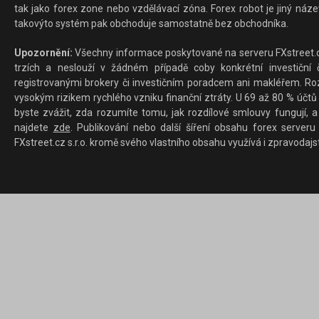
tak jako forex zone nebo vzdělávací zóna. Forex robot je jiný náz
takovýto systém pak obchoduje samostatně bez obchodníka.
Upozornění:
Všechny informace poskytované na serveru FXstreet.cz
trzích a neslouží v žádném případě coby konkrétní investiční č
registrovanými brokery či investičním poradcem ani makléřem. Rozd
vysokým rizikem rychlého vzniku finanční ztráty. U 69 až 80 % účtů 
byste zvážit, zda rozumíte tomu, jak rozdílové smlouvy fungují, a
najdete
zde
. Publikování nebo další šíření obsahu forex serveru
FXstreet.cz s.r.o. kromě svého vlastního obsahu využívá i zpravodajs