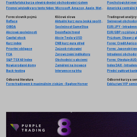
Frankfurtská burza otevírá dnešní obchodování růstem
Psychologické jevy 
Firemní výsledky pro tento týden: Microsoft, Amazon, Apple, Meta, Alphabet, Visa, Starbucks…
Forex slovník pojmů
Klíčová slova
Tradingové analýzy 
Reflace
Aktuální kurz eura česká spořitelna
Swingové obchodová
OIBDA
Společnost GameStop
EUR/JPY - Intradenn
Akciová společnosti
Desinflační trend
EUR/GBP rozšiřuje z
Capital stock
Akcie Tesla v USD
Průzkum: Obavy z glo
Kurz index
ČNB kurz eura střed
Forex: Credit Agric
Prioritní obligace
Způsob riskování
FCA
Zprovoznění indikátoru
Intradenní obchodo
S&P TSX 60 Index
Obchodníci s akciemi
Forex: Otestuje AUD
Nově prodané domy
Zaměření na inovace
Index DAX - Intraden
Back-testing
Intervence na trhu
Přední světové bank
Odborná literatura
Odborné kurzy a se
Forex tradingem k maximálním ziskům - Raghee Horner
Exkluzivní VIP semi