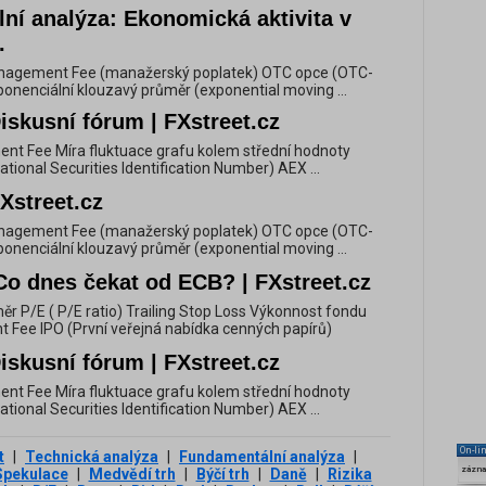
ní analýza: Ekonomická aktivita v
.
 Management Fee (manažerský poplatek) OTC opce (OTC-
ponenciální klouzavý průměr (exponential moving ...
iskusní fórum | FXstreet.cz
nt Fee Míra fluktuace grafu kolem střední hodnoty
national Securities Identification Number) AEX ...
FXstreet.cz
 Management Fee (manažerský poplatek) OTC opce (OTC-
ponenciální klouzavý průměr (exponential moving ...
Co dnes čekat od ECB? | FXstreet.cz
ěr P/E ( P/E ratio) Trailing Stop Loss Výkonnost fondu
Fee IPO (První veřejná nabídka cenných papírů)
iskusní fórum | FXstreet.cz
nt Fee Míra fluktuace grafu kolem střední hodnoty
national Securities Identification Number) AEX ...
On-li
t
|
Technická analýza
|
Fundamentální analýza
|
zázn
Spekulace
|
Medvědí trh
|
Býčí trh
|
Daně
|
Rizika