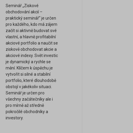
Seminář „Ziskové
obchodování akcií –
praktický seminář“ je určen
pro každého, kdo má zájem
začít si aktivně budovat své
vlastní, a hlavně profitabilní
akciové portfolio a naučit se
ziskově obchodovat akcie a
akciové indexy. Svět investic
je dynamický a rychle se
mění. Klíčem k úspěchu je
vytvořit si silné a stabilní
portfolio, které dlouhodobě
obstojí v jakékoliv situaci.
Seminář je určen pro
všechny začátečníky ale i
pro mírně až středně
pokročilé obchodníky a
investory.