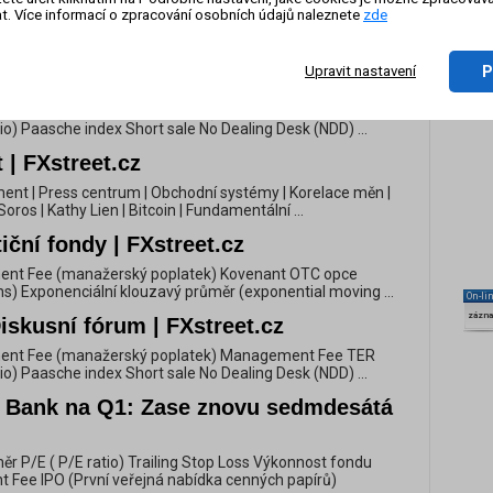
ně | FXstreet.cz
t. Více informací o zpracování osobních údajů naleznete
zde
ent Fee (manažerský poplatek) Kovenant OTC opce
s) Exponenciální klouzavý průměr (exponential moving ...
P
Upravit nastavení
iskusní fórum | FXstreet.cz
ment Fee (manažerský poplatek) Management Fee TER
io) Paasche index Short sale No Dealing Desk (NDD) ...
| FXstreet.cz
nt | Press centrum | Obchodní systémy | Korelace měn |
oros | Kathy Lien | Bitcoin | Fundamentální ...
ční fondy | FXstreet.cz
ent Fee (manažerský poplatek) Kovenant OTC opce
s) Exponenciální klouzavý průměr (exponential moving ...
On-li
zázn
iskusní fórum | FXstreet.cz
ment Fee (manažerský poplatek) Management Fee TER
io) Paasche index Short sale No Dealing Desk (NDD) ...
 Bank na Q1: Zase znovu sedmdesátá
ěr P/E ( P/E ratio) Trailing Stop Loss Výkonnost fondu
Fee IPO (První veřejná nabídka cenných papírů)