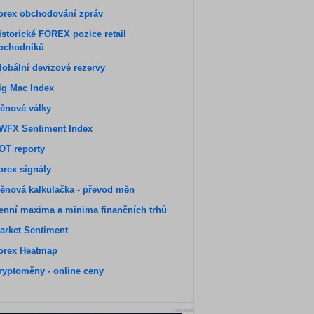
orex obchodování zpráv
istorické FOREX pozice retail
bchodníků
lobální devizové rezervy
ig Mac Index
ěnové války
WFX Sentiment Index
OT reporty
orex signály
ěnová kalkulačka - převod měn
enní maxima a minima finančních trhů
arket Sentiment
orex Heatmap
ryptoměny - online ceny
reklama