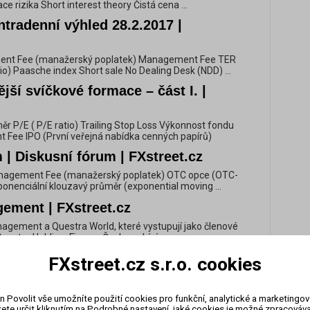
ace rizika Short interest theory Čistá cena ...
tradenní výhled 28.2.2017 |
ment Fee (manažerský poplatek) Management Fee TER
io) Paasche index Short sale No Dealing Desk (NDD) ...
ší svíčkové formace – část I. |
ěr P/E ( P/E ratio) Trailing Stop Loss Výkonnost fondu
Fee IPO (První veřejná nabídka cenných papírů)
| Diskusní fórum | FXstreet.cz
 Management Fee (manažerský poplatek) OTC opce (OTC-
ponenciální klouzavý průměr (exponential moving ...
ement | FXstreet.cz
anagement a Questra World, které vystupují jako členové
estra Holding. Firmy v Česku nabízí ...
svého obchodního robota | FXstreet.cz
FXstreet.cz s.r.o. cookies
ěr P/E ( P/E ratio) Trailing Stop Loss Výkonnost fondu
Fee IPO (První veřejná nabídka cenných papírů)
n Povolit vše umožníte použití cookies pro funkční, analytické a marketingo
ete určit kliknutím na Podrobné nastavení, jaké cookies je možné zpracovávat