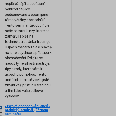
nejdůležitější a současně
bohužel nejvíce
podceňované a opomíjené
téma většiny obchodníků.
Tento seminář tak doplňuje
naše ostatní kurzy, které se
zaměřují spíše na
technickou stránku tradingu.
Úspěch tradera záleží hlavně
na jeho psychice a přístupu k
obchodování. Přijďte se
naučit ty nejsilnější nástroje,
tipy a rady, které vám k
úspěchu pomohou. Tento
unikátní seminář zcela jistě
změní váš přístup k tradingu
a tím také vaše celkové
výsledky.
Ziskové obchodování akcií -
ne
praktický seminář (Záznam
am
semináře)