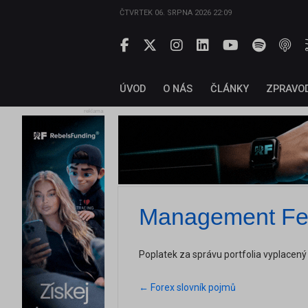
ČTVRTEK 06. SRPNA 2026 22:09
ÚVOD
O NÁS
ČLÁNKY
ZPRAVO
reklama
Management F
Poplatek za správu portfolia vyplacený
← Forex slovník pojmů