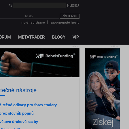
PŘIHLÁSIT
|
nová registrace
zapomenuté heslo
ÓRUM
METATRADER
BLOGY
VIP
reklama
reklama
itečné nástroje
žitečné odkazy pro forex tradery
orex slovník pojmů
větové úrokové sazby