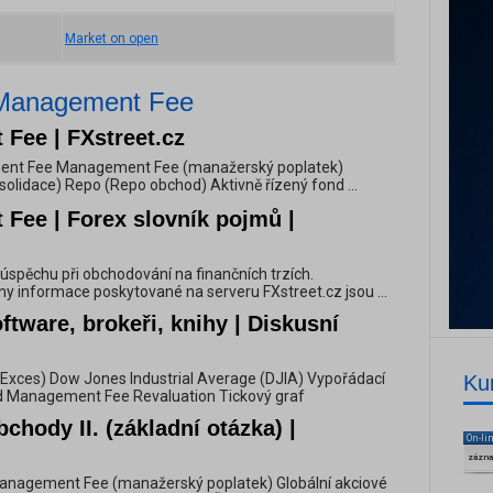
Market on open
 Management Fee
Fee | FXstreet.cz
ment Fee Management Fee (manažerský poplatek)
solidace) Repo (Repo obchod) Aktivně řízený fond ...
Fee | Forex slovník pojmů |
spěchu při obchodování na finančních trzích.
y informace poskytované na serveru FXstreet.cz jsou ...
tware, brokeři, knihy | Diskusní
y (Exces) Dow Jones Industrial Average (DJIA) Vypořádací
Ku
id Management Fee Revaluation Tickový graf
bchody II. (základní otázka) |
On-li
zázn
 Management Fee (manažerský poplatek) Globální akciové