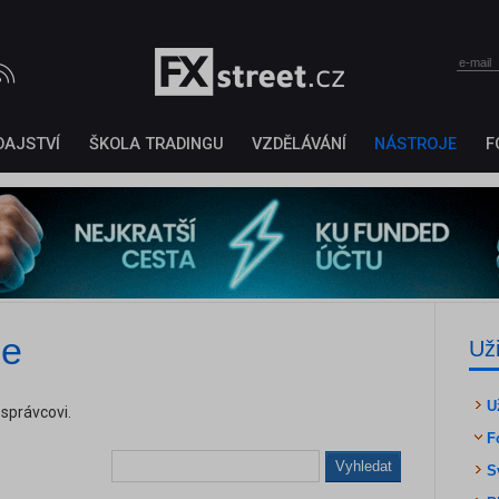
DAJSTVÍ
ŠKOLA TRADINGU
VZDĚLÁVÁNÍ
NÁSTROJE
F
ee
Už
U
 správcovi.
F
Vyhledat
S