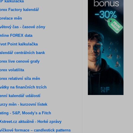
IP kalkulačka
orex Factory kalendář
orelace měn
větový čas - časové zóny
nline FOREX data
ivot Point kalkulačka
alendář centrálních bank
orex live cenové grafy
orex volatilita
orex relativní síla měn
vátky na finančních trzích
enní kalendář událostí
urzy měn - kurzovní lístek
ating - S&P, Moody's a Fitch
Xstreet.cz aktuálně - Horké zprávy
víčkové formace – candlestick patterns