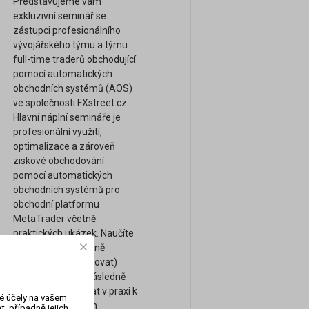
Představujeme vám
exkluzivní seminář se
zástupci profesionálního
vývojářského týmu a týmu
full-time traderů obchodující
pomocí automatických
obchodních systémů (AOS)
ve společnosti FXstreet.cz.
Hlavní náplní semináře je
profesionální využití,
optimalizace a zároveň
ziskové obchodování
pomocí automatických
obchodních systémů pro
obchodní platformu
MetaTrader včetně
praktických ukázek. Naučíte
se mimo jiné správně
ověřovat (backtestovat)
ziskovost AOS a následně
AOS reálně využívat v praxi k
vé účely na vašem
dosažení ziskových
, případně jejich