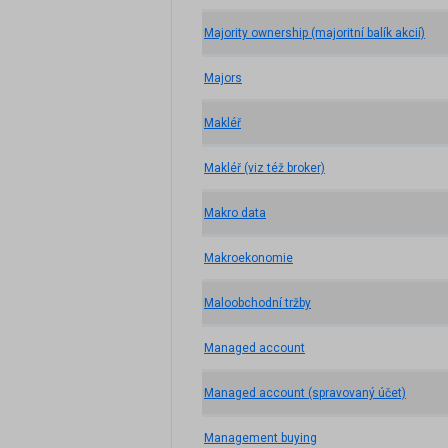
Majority ownership (majoritní balík akcií)
Majors
Makléř
Makléř (viz též broker)
Makro data
Makroekonomie
Maloobchodní tržby
Managed account
Managed account (spravovaný účet)
Management buying