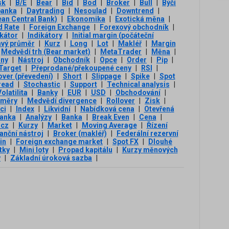
sk
|
B/E
|
Bear
|
Bid
|
Bod
|
Broker
|
Bull
|
Býčí
banka
|
Daytrading
|
Nesoulad
|
Downtrend
|
an Central Bank)
|
Ekonomika
|
Exotická měna
|
d Rate
|
Foreign Exchange
|
Forexový obchodník
|
ikátor
|
Indikátory
|
Initial margin (počáteční
avý průměr
|
Kurz
|
Long
|
Lot
|
Makléř
|
Margin
Medvědí trh (Bear market)
|
MetaTrader
|
Měna
|
ny
|
Nástroj
|
Obchodník
|
Opce
|
Order
|
Pip
|
 Target
|
Přeprodané/překoupené ceny
|
RSI
|
over (převedení)
|
Short
|
Slippage
|
Spike
|
Spot
read
|
Stochastic
|
Support
|
Technical analysis
|
olatilita
|
Banky
|
EUR
|
USD
|
Obchodování
|
ůměry
|
Medvědí divergence
|
Rollover
|
Zisk
|
ci
|
Index
|
Likvidní
|
Nabídková cena
|
Otevřená
banka
|
Analýzy
|
Banka
|
Break Even
|
Cena
|
.cz
|
Kurzy
|
Market
|
Moving Average
|
Řízení
anční nástroj
|
Broker (makléř)
|
Federální rezervní
in
|
Foreign exchange market
|
Spot FX
|
Dlouhé
tky
|
Mini loty
|
Propad kapitálu
|
Kurzy měnových
y
|
Základní úroková sazba
|