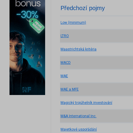
Předchozí pojmy
Low (minimum)
LTRO
Maastrichtská kritéria
MACD
MAE
MAE a MFE
Magický trojúhelník investování
M&A International Inc.
Majetkové uspořádání