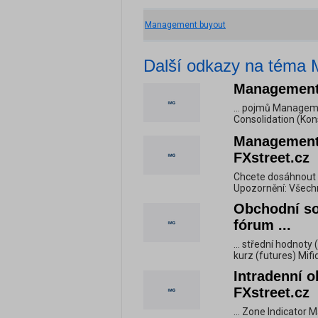
Management buyout
Další odkazy na téma
Management 
... pojmů Manage
Consolidation (Kon
Management 
FXstreet.cz
Chcete dosáhnout ú
Upozornění: Všechn
Obchodní sof
fórum ...
... střední hodnot
kurz (futures) Mif
Intradenní o
FXstreet.cz
... Zone Indicator