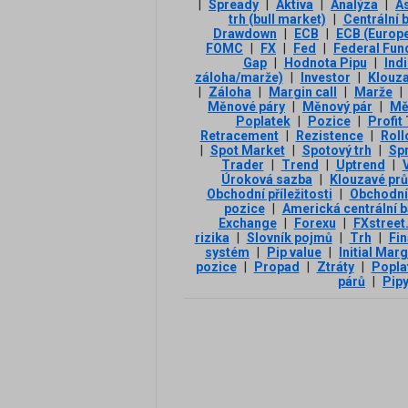
|
Spready
|
Aktiva
|
Analýza
|
A
trh (bull market)
|
Centrální 
Drawdown
|
ECB
|
ECB (Europe
FOMC
|
FX
|
Fed
|
Federal Fun
Gap
|
Hodnota Pipu
|
Ind
záloha/marže)
|
Investor
|
Klouz
|
Záloha
|
Margin call
|
Marže
|
Měnové páry
|
Měnový pár
|
Mě
Poplatek
|
Pozice
|
Profit
Retracement
|
Rezistence
|
Roll
|
Spot Market
|
Spotový trh
|
Sp
Trader
|
Trend
|
Uptrend
|
V
Úroková sazba
|
Klouzavé pr
Obchodní příležitosti
|
Obchodní
pozice
|
Americká centrální 
Exchange
|
Forexu
|
FXstreet
rizika
|
Slovník pojmů
|
Trh
|
Fin
systém
|
Pip value
|
Initial Marg
pozice
|
Propad
|
Ztráty
|
Popla
párů
|
Pip