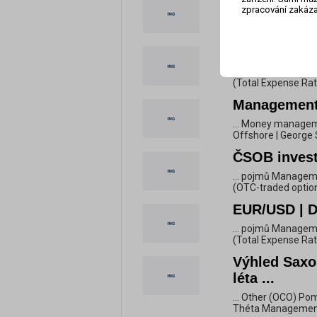
Rubl ke koru
zpracování zakáza
... pojmů Managem
(OTC-traded option
EUR/USD | D
... pojmů Manage
(Total Expense Rat
Management 
... Money manageme
Offshore | George S
ČSOB investi
... pojmů Managem
(OTC-traded option
EUR/USD | D
... pojmů Manage
(Total Expense Rat
Výhled Saxo
léta ...
... Other (OCO) Pom
Théta Management 