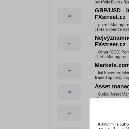
portfolio Diverzifik
GBP/USD - In
FXstreet.cz
... pojmů Manage
(Total Expense Rat
Nejvýznamněj
FXstreet.cz
... Other (OCO) Pom
Théta Management 
Markets.com 
... list Kovenant
traded options) Ex
Asset manag
... Global Asset M
obchodní skupiny Qu
Vytvořte si 
... Other (OCO) Pom
Théta Management 
Kliknutím na butto
zařízení. Sami můž