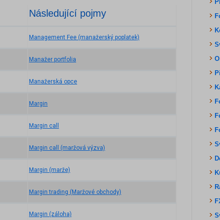
P
Následující pojmy
F
K
Management Fee (manažerský poplatek)
S
O
Manažer portfolia
P
Manažerská opce
K
F
Margin
F
Margin call
F
S
Margin call (maržová výzva)
D
Margin (marže)
K
R
Margin trading (Maržové obchody)
F
Margin (záloha)
S