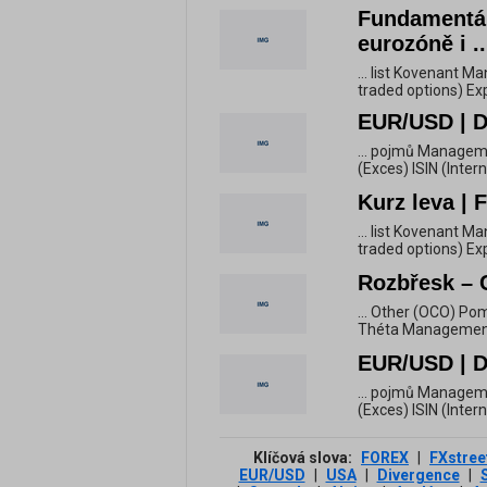
Fundamentál
eurozóně i ..
... list Kovenant
traded options) Ex
EUR/USD | D
... pojmů Manageme
(Exces) ISIN (Inter
Kurz leva | 
... list Kovenant
traded options) Ex
Rozbřesk – 
... Other (OCO) Pom
Théta Management 
EUR/USD | D
... pojmů Manageme
(Exces) ISIN (Inter
Klíčová slova:
FOREX
|
FXstree
EUR/USD
|
USA
|
Divergence
|