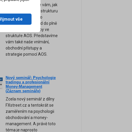
výsledků. Ukážeme vám, jak
sestavit kompletní strukturu
a logiku obchodního
řijmout vše
systému pro převod do plně
automatické podoby ve
struktuře AOS. Představíme
vám také naše vnímání,
obchodní přístupy a
strategie pomocí AOS.
Nový seminář: Psychologie
ne
tradingu a profesionální
am
Money-Management
(Záznam semináře)
Zcela nový seminář z dílny
FXstreet.cz a tentokrát se
zaměřením na psychologii
obchodování a money-
management. A právě toto
téma je naprosto