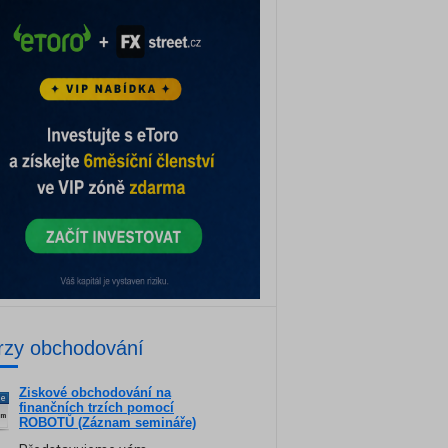
rzy obchodování
Ziskové obchodování na
ne
finančních trzích pomocí
am
ROBOTŮ (Záznam semináře)