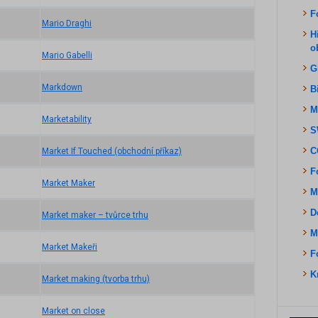
F
Mario Draghi
H
o
Mario Gabelli
G
Markdown
B
M
Marketability
S
C
Market If Touched (obchodní příkaz)
F
Market Maker
M
D
Market maker – tvůrce trhu
M
Market Makeři
F
K
Market making (tvorba trhu)
Market on close