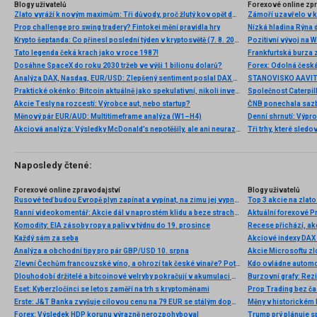
Blogy uživatelů
Forexové online zp
Zlato vyráží k novým maximům: Tři důvody, proč žlutý kov opět dominuje
Prop challenge pro swing tradery? Fintokei mění pravidla hry
Nízká hladina Rýna 
Krypto šeptanda: Co přinesl poslední týden v kryptosvětě (7. 8. 2026)
Pozitivní vývoj na Wa
Tato legenda čeká krach jako v roce 1987!
Frankfurtská burza 
Dosáhne SpaceX do roku 2030 tržeb ve výši 1 bilionu dolarů?
Analýza DAX, Nasdaq, EUR/USD: Zlepšený sentiment poslal DAX na nová maxima
Praktické okénko: Bitcoin aktuálně jako spekulativní, nikoli investiční aktivum
Akcie Tesly na rozcestí: Výrobce aut, nebo startup?
Měnový pár EUR/AUD: Multitimeframe analýza (W1–H4)
Denní shrnutí: Výpro
Akciová analýza: Výsledky McDonald’s nepotěšily, ale ani neurazily. Jakou vizi společnost prezentovala?
Tři trhy, které sledo
Naposledy čtené:
Forexové online zpravodajství
Blogy uživatelů
Rusové teď budou Evropě plyn zapínat a vypínat, na zimu jej vypnou zcela, varuje expert z Bruselu. Včera oznámené vypnutí zřejmě Němce definitivně přiměje zachovat si své jaderné elektrárny
Top 3 akcie na zlat
Ranní videokomentář: Akcie dál v naprostém klidu a beze strachu, nový týden bude hlavně o Fedu
Aktuální forexové Pr
Komodity: EIA zásoby ropy a paliv v týdnu do 19. prosince
Recese přichází, ak
Každý sám za seba
Analýza a obchodní tipy pro pár GBP/USD 10. srpna
Zlevní Čechům francouzské víno, a ohrozí tak české vinaře? Poté, co v důsledku Trumpova 200procentního cla zaplaví trh EU…
Dlouhodobí držitelé a bitcoinové velryby pokračují v akumulaci Bitcoinů
Eset: Kyberzločinci se letos zaměří na trh s kryptoměnami
Erste: J&T Banka zvyšuje cílovou cenu na 79 EUR se stálým doporučením „Buy“
Měny v historickém 
Forex: Výsledek HDP korunu výrazně nerozpohyboval
Trump prý plánuje sp