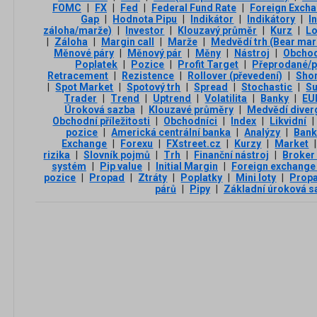
FOMC
|
FX
|
Fed
|
Federal Fund Rate
|
Foreign Exch
Gap
|
Hodnota Pipu
|
Indikátor
|
Indikátory
|
I
záloha/marže)
|
Investor
|
Klouzavý průměr
|
Kurz
|
L
|
Záloha
|
Margin call
|
Marže
|
Medvědí trh (Bear mar
Měnové páry
|
Měnový pár
|
Měny
|
Nástroj
|
Obchod
Poplatek
|
Pozice
|
Profit Target
|
Přeprodané/p
Retracement
|
Rezistence
|
Rollover (převedení)
|
Sho
|
Spot Market
|
Spotový trh
|
Spread
|
Stochastic
|
Su
Trader
|
Trend
|
Uptrend
|
Volatilita
|
Banky
|
EU
Úroková sazba
|
Klouzavé průměry
|
Medvědí diver
Obchodní příležitosti
|
Obchodníci
|
Index
|
Likvidní
|
pozice
|
Americká centrální banka
|
Analýzy
|
Ban
Exchange
|
Forexu
|
FXstreet.cz
|
Kurzy
|
Market
|
rizika
|
Slovník pojmů
|
Trh
|
Finanční nástroj
|
Broker
systém
|
Pip value
|
Initial Margin
|
Foreign exchange
pozice
|
Propad
|
Ztráty
|
Poplatky
|
Mini loty
|
Propa
párů
|
Pipy
|
Základní úroková s