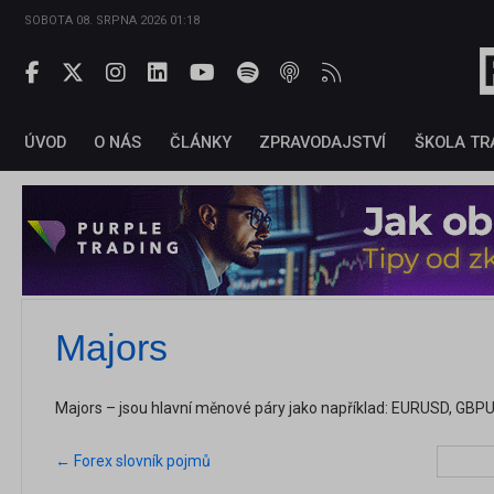
SOBOTA 08. SRPNA 2026 01:18
ÚVOD
O NÁS
ČLÁNKY
ZPRAVODAJSTVÍ
ŠKOLA TR
Majors
Majors – jsou hlavní měnové páry jako například: EURUSD, GB
← Forex slovník pojmů