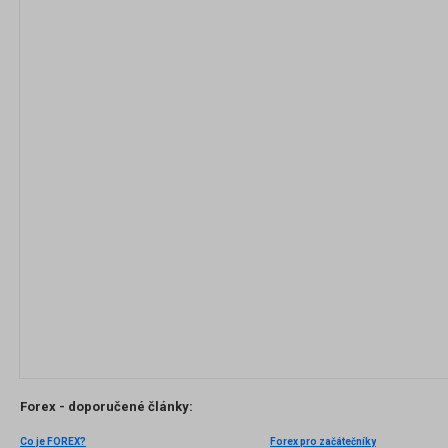
Forex - doporučené články:
Co je FOREX?
Forex pro začátečníky