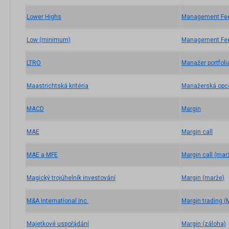
Lower Highs
Management Fe
Low (minimum)
Management Fee
LTRO
Manažer portfoli
Maastrichtská kritéria
Manažerská opc
MACD
Margin
MAE
Margin call
MAE a MFE
Margin call (mar
Magický trojúhelník investování
Margin (marže)
M&A International Inc.
Margin trading 
Majetkové uspořádání
Margin (záloha)