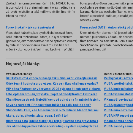
Základní informace o finančním trhu FOREX. Forex
Forex je celosvětová burzovní síť, v jej
je obchodování s cizími měnami (forex trading) a je
obchoduje se všemi světovými měnami,
zároveň největším a také nejlikvidnějším finančním
koruny. Na forexu obchodují banky, fondy
trhem na světě.
brokeři a podobné instituce, ale také jedn
otevřený všem.
Forex brokeři - jak správně vybrat
V podstatě každého, kdo by chtěl obchodovat forex,
Snem některých obchodníků je obchodo
čeká jednou rozhodování o tom, s jakým brokerem
nutnosti jakéhokoliv zásahu do obchod
(přeloženo jako makléř/broker nebo zprostředkovatel)
fikce nebo reálná záležitost? Kolik z nás
by chtěl mít co do činění a svěřil mu své finance
"roboti" mohou profitabilně obchodovat
určené k obchodování. Velmi rád bych vám přiblížil
principech fungují?
problematiku výběru brokera, rozdíl mezi
jednotlivými typy brokerů a v neposlední řadě uvedu
několik příkladů nejznámějších z nich.
Nejnovější články:
Vzdělávací články
Denní kalendář udál
🚀 FXstreet.cz & eToro přinášejí exkluzivní akci: Získejte 6měsíční členství ve VIP zóně ZDARMA
Ve Švýcarsku rezer
Očekávaná hodnota prop výzvy: Kdy se nákup challenge vyplatí?
V USA spotřebitelsk
VIP zóna FXstreet.cz v červenci 2026 byla pro klienty opět zisková
V USA bude mít slo
Léto v plném proudu, trhy také: Top 3 obchody traderů Fintokei na indexech a zlatě
V USA týdenní statist
Chamtivost a strach: Největší cenové pohyby na finančních trzích (červenec 2026)
V Kanadě Ivey index
Káva na rozcestí. Přinese rekordní úroda další pokles cen?
V USA průměrný hod
Stvořil elitní klub, kde Ameriku obral o 65 miliard. Madoff řídil největší Ponzi dějin
V USA míra nezaměs
Akcie, dolar, bitcoin, zlato, ropa: Začíná to!
V USA NFP report z
Historická data, kde je získat, jak připojit svého data providera do MultiCharts a proč je budeme potřebovat? (4. díl)
V Kanadě míra neza
Jak obchodují profíci: Fibonacci trading - systém úspěšných traderů
V USA zásoby zemní