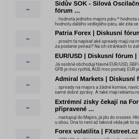
Sidův SOK - Silová Oscilačn
fórum ...
... hodnota jednoho majors páru * hodnota
hodnotu dalšího vedlejšího páru, ale zda se d
Patria Forex | Diskusní fóru
... prosím ťa napísať aké spready majú na m
za poslanie peňazí? Na ich stránkach to za
EUR/USD | Diskusní fórum | 
Já osobně obchoduji hlavně EUR/USD, GBP/
GPB je moc rychlá, AUD moc pomalý, EUR je
Admiral Markets | Diskusní 
... spready na majors a žádné komise, navíc 
samé dobré zprávy.. A také mají reklamu na 
Extrémní zisky čekají na Fo
připravené ...
... nastupují do Majors, já jdu do crosses. 
u obou. Ona to není až taková věda jak to v
Forex volatilita | FXstreet.cz