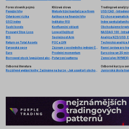
Forex slovník pojmů
Klíčová slova
Tradingové analýzy 
Peněžní trhy
Metody tržní kapitalizace firem
USD/CAD - Intradenn
Odvrácení rizika
Aplikace na finanční trhy
GSCI index
Indikátor RSI
Index spekulativníh
Sushi bonds
Konfluenční oblasti
Posuvný Stop-Loss
Long příležitost
NASDAQ 100 - Intrad
BIS
Společnost Arm
Analýza NZD/USD, 
Return on Total Assets
POC a LVN
Technická analýza
Evropská opce
Záznam z posledního jednání ČNB
Ranní zpráva pro tra
Euro
Prodejní momentum
Eurozóna ve 2Q mírn
Borrowed stock (vypůjčené akcie)
Potvrzení patternu
Zemní plyn (NYMEX) 
Odborná literatura
Odborné kurzy a se
Rozšířené vydání knihy: Začínáme na burze - Jak uspět při obchodování na finančních trzích (2. vydání)
Juniorská škola trad