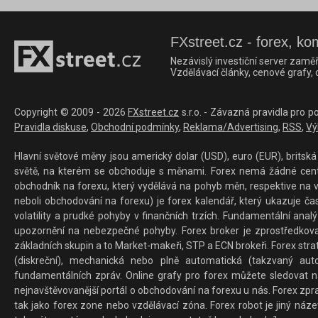
FXstreet.cz - forex, ko
Nezávislý investiční server zaměř
Vzdělávací články, cenové grafy,
Copyright © 2009 - 2026
FXstreet.cz
s.r.o. - Závazná pravidla pro p
Pravidla diskuse
,
Obchodní podmínky
,
Reklama/Advertising
,
RSS
,
Vý
Hlavní světové měny jsou americký dolar (USD), euro (EUR), britská 
světě, na kterém se obchoduje s měnami. Forex nemá žádné centrál
obchodník na forexu, který vydělává na pohyb měn, respektive na v
neboli obchodování na forexu) je forex kalendář, který ukazuje č
volatility a prudké pohyby v finančních trzích. Fundamentální ana
upozornění na nebezpečné pohyby. Forex broker je zprostředkov
základních skupin a to Market-makeři, STP a ECN brokeři. Forex stra
(diskreční), mechanická nebo plně automatická (takzvaný aut
fundamentálních zpráv. Online grafy pro forex můžete sledovat na 
nejnavštěvovanější portál o obchodování na forexu u nás. Forex zprav
tak jako forex zone nebo vzdělávací zóna. Forex robot je jiný náz