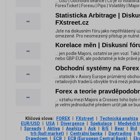
... USD | Obchodní seance | Co je to volatilita | 
ForexTicket | Forexu | Pips | Volatility | Major
Statisticka Arbitrage | Disku
FXstreet.cz
Jste na diskusním fóru jako nepřihlášený u
omezené. Pro neomezený přístup je nutné bý
Korelace měn | Diskusní fór
... jen podle Majors, ostatní se jen vozí. Ta
nebo GBP EUR, ale podstatné je kde právě js
Obchodní systémy na Forex 
... statistik v Axiory Europe průměrný obc
retailových traderů obvykle trvá mezi jed
Forex a teorie pravděpodobno
... vztahu mezi Majors a Crosses toho byl
je velmi jednoduché předem určit jak se bude
Klíčová slova:
FOREX
|
FXstreet
|
Technická analýza
EUR/USD
|
USA
|
Divergence
|
Spekulace
|
Medvědí t
|
Spready
|
Aktiva
|
Analýza
|
Ask
|
B/E
|
Bear
|
Bid
trh (bull market)
|
Centrální banka
|
Daytrading
|
Drawdown
|
ECB
|
ECB (European Central Bank)
|
Ek