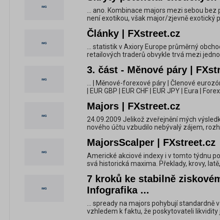
... ano. Kombinace majors mezi sebou bez 
není exotikou, však major/zjevně exotický p
Články | FXstreet.cz
... statistik v Axiory Europe průměrný obc
retailových traderů obvykle trvá mezi jed
3. část - Měnové páry | FXst
... | Měnové-forexové páry | Členové eurozón
| EUR GBP | EUR CHF | EUR JPY | Eura | Forex
Majors | FXstreet.cz
24.09.2009 Jelikož zveřejnění mých výsled
nového účtu vzbudilo nebývalý zájem, rozhod
MajorsScalper | FXstreet.cz
Americké akciové indexy i v tomto týdnu po
svá historická maxima. Překlady, krovy, latě,
7 kroků ke stabilně ziskové
Infografika ...
... spready na majors pohybují standardně v
vzhledem k faktu, že poskytovateli likvidity