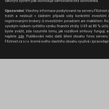
takovýto systém pak obchoduje samostatně bez obchodníka.
Upozornění:
Všechny informace poskytované na serveru FXstreet.cz
trzích a neslouží v žádném případě coby konkrétní investiční č
registrovanými brokery či investičním poradcem ani makléřem. Rozd
vysokým rizikem rychlého vzniku finanční ztráty. U 69 až 80 % účtů 
byste zvážit, zda rozumíte tomu, jak rozdílové smlouvy fungují, a
najdete
zde
. Publikování nebo další šíření obsahu forex serveru
FXstreet.cz s.r.o. kromě svého vlastního obsahu využívá i zpravodajs