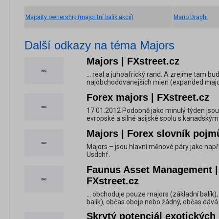
Majority ownership (majoritní balík akcií)
Mario Draghi
Další odkazy na téma Majors
Majors | FXstreet.cz
... real a juhoafrický rand. A zrejme tam bud
najobchodovanejších mien (expanded major
Forex majors | FXstreet.cz
17.01.2012 Podobně jako minulý týden jsou 
evropské a silné asijské spolu s kanadským
Majors | Forex slovník pojmů
Majors – jsou hlavní měnové páry jako např
Usdchf.
Faunus Asset Management | 
FXstreet.cz
... obchoduje pouze majors (základní balík)
balík), občas oboje nebo žádný, občas dává v
Skrytý potenciál exotických