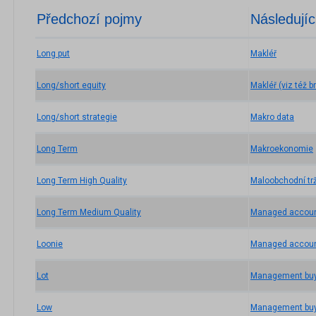
Předchozí pojmy
Následujíc
Long put
Makléř
Long/short equity
Makléř (viz též b
Long/short strategie
Makro data
Long Term
Makroekonomie
Long Term High Quality
Maloobchodní tr
Long Term Medium Quality
Managed accou
Loonie
Managed account
Lot
Management bu
Low
Management bu