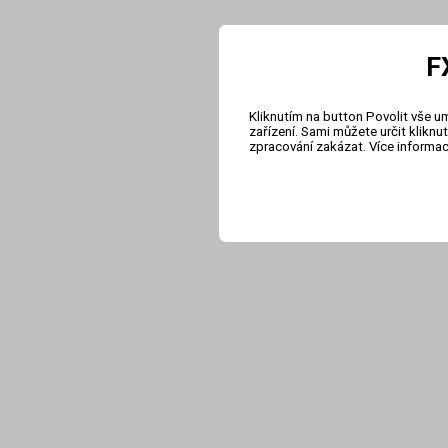
F
Kliknutím na button Povolit vše u
zařízení. Sami můžete určit klikn
zpracování zakázat. Více informa