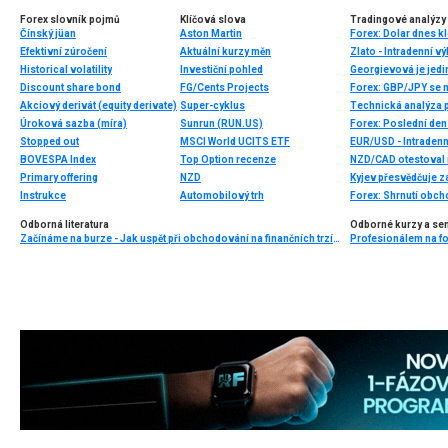
Forex slovník pojmů
Klíčová slova
Tradingové analýzy 
Čínský jüan
Aston Martin
Forex: Dolar dnes kl
Efektivní zúročení
Aktuální kurzy měn
Zlato - Intradenní v
Historical volatility
Investiční pohled
Georgievová je jedi
Discount share bond
FG/Cents Projects
Forex: GBP/JPY se n
Akciový derivát (equity derivate)
Super-cyklus
Technická analýza 
Úroková sazba (míra)
Sunrun (RUN.US)
Stopped out
MSCI World UCITS ETF
EUR/USD - Intradenn
BOVESPA Index
Top Option recenze
Primary offering
NZD
Kyjev přesvědčuje zá
Instrukce
Automobilový trh
Forex: Shrnutí obch
Odborná literatura
Odborné kurzy a se
Začínáme na burze - Jak uspět při obchodování na finančních trzích (1. vydání)