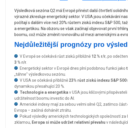
Výsledková sezóna Q2 má Evropě přinést další čtvrtletí solidníh
výrazně zkresluje energetický sektor. V USA jsou očekávání nast
počítají s dalším více než 20% růstem zisků indexu S&P 500, 
a energetikou. Na obzoru se však začínají objevovat první trhli
boomu, což může změnit rovnováhu sil mezi americkými a evro
Nejdůležitější prognózy pro výsl
V Evropě se očekává růst zisků přibližně
12 % r/r
, po odečte
3 % r/r
.
Energetický sektor v Evropě dnes plní podobnou funkci jako
„táhne" výsledkovou sezónu.
V USA se očekává přibližně
23% růst zisků indexu S&P 500 
dynamikou přesahující 20 %.
Technologie a energetika
v USA jsou klíčovými přispěvateli
udržitelnost boomu investic do AI.
Americké indexy mají za sebou velmi silné Q2, zatímco část 
Evropa – začíná dohánět ztrátu.
Pokud výsledky amerických technologických společností za Q2
zklamou,
Evropa si může udržet relativní převahu
v následujíc