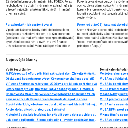
Základní informace o finančním trhu FOREX. Forex
Forex je celosvětová burzovní síť, v jej
je obchodování s cizími měnami (forex trading) a je
obchoduje se všemi světovými měnami,
zároveň největším a také nejlikvidnějším finančním
koruny. Na forexu obchodují banky, fondy
trhem na světě.
brokeři a podobné instituce, ale také jedn
otevřený všem.
Forex brokeři - jak správně vybrat
V podstatě každého, kdo by chtěl obchodovat forex,
Snem některých obchodníků je obchodo
čeká jednou rozhodování o tom, s jakým brokerem
nutnosti jakéhokoliv zásahu do obchod
(přeloženo jako makléř/broker nebo zprostředkovatel)
fikce nebo reálná záležitost? Kolik z nás
by chtěl mít co do činění a svěřil mu své finance
"roboti" mohou profitabilně obchodovat
určené k obchodování. Velmi rád bych vám přiblížil
principech fungují?
problematiku výběru brokera, rozdíl mezi
jednotlivými typy brokerů a v neposlední řadě uvedu
několik příkladů nejznámějších z nich.
Nejnovější články:
Vzdělávací články
Denní kalendář udál
🚀 FXstreet.cz & eToro přinášejí exkluzivní akci: Získejte 6měsíční členství ve VIP zóně ZDARMA
Ve Švýcarsku rezer
Očekávaná hodnota prop výzvy: Kdy se nákup challenge vyplatí?
V USA spotřebitelsk
VIP zóna FXstreet.cz v červenci 2026 byla pro klienty opět zisková
V USA bude mít slo
Léto v plném proudu, trhy také: Top 3 obchody traderů Fintokei na indexech a zlatě
V USA týdenní statist
Chamtivost a strach: Největší cenové pohyby na finančních trzích (červenec 2026)
V Kanadě Ivey index
Káva na rozcestí. Přinese rekordní úroda další pokles cen?
V USA průměrný hod
Stvořil elitní klub, kde Ameriku obral o 65 miliard. Madoff řídil největší Ponzi dějin
V USA míra nezaměs
Akcie, dolar, bitcoin, zlato, ropa: Začíná to!
V USA NFP report z
Historická data, kde je získat, jak připojit svého data providera do MultiCharts a proč je budeme potřebovat? (4. díl)
V Kanadě míra neza
Jak obchodují profíci: Fibonacci trading - systém úspěšných traderů
V USA zásoby zemní