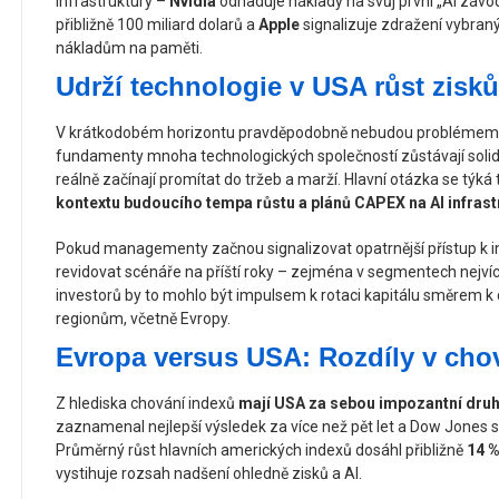
infrastruktury –
Nvidia
odhaduje náklady na svůj první „AI závo
přibližně 100 miliard dolarů a
Apple
signalizuje zdražení vybran
nákladům na paměti.
Udrží technologie v USA růst zisk
V krátkodobém horizontu pravděpodobně nebudou problémem 
fundamenty mnoha technologických společností zůstávají solidn
reálně začínají promítat do tržeb a marží. Hlavní otázka se týká
kontextu budoucího tempa růstu a plánů CAPEX na AI infrast
Pokud managementy začnou signalizovat opatrnější přístup k i
revidovat scénáře na příští roky – zejména v segmentech nejvíc
investorů by to mohlo být impulsem k rotaci kapitálu směrem 
regionům, včetně Evropy.
Evropa versus USA: Rozdíly v cho
Z hlediska chování indexů
mají USA za sebou impozantní druhé
zaznamenal nejlepší výsledek za více než pět let a Dow Jones s
Průměrný růst hlavních amerických indexů dosáhl přibližně
14 %
vystihuje rozsah nadšení ohledně zisků a AI.