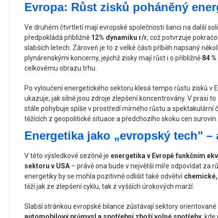
Evropa: Růst zisků poháněný ener
Ve druhém čtvrtletí mají evropské společnosti šanci na další sol
předpokládá přibližně
12% dynamiku r/r
, což potvrzuje pokračo
slabších letech. Zároveň je to z velké části příběh napsaný něko
plynárenskými koncerny, jejichž zisky mají růst i o přibližně
84 % 
celkovému obrazu trhu.
Po vyloučení energetického sektoru klesá tempo růstu zisků v E
ukazuje, jak silně jsou zdroje zlepšení koncentrovány. V praxi to
stále pohybuje spíše v prostředí mírného růstu a spektakulární č
těžících z geopolitické situace a předchozího skoku cen surovin.
Energetika jako „evropský tech" – 
V této výsledkové sezóně je
energetika v Evropě funkčním ek
sektoru v USA
– právě ona bude v největší míře odpovídat za r
energetiky by se mohla pozitivně odlišit také odvětví
chemické,
těží jak ze zlepšení cyklu, tak z vyšších úrokových marží.
Slabší stránkou evropské bilance zůstávají sektory orientované
automobilový průmysl a spotřební zboží volné spotřeby
, kde