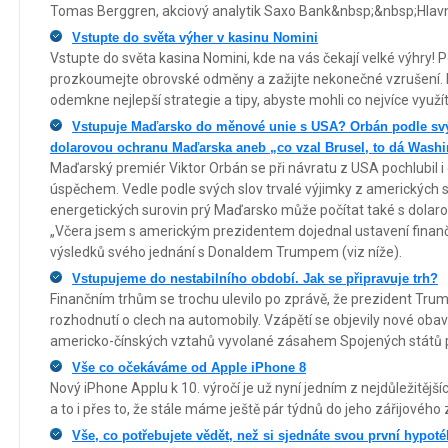
Tomas Berggren, akciový analytik Saxo Bank&nbsp;&nbsp;Hlavní 
Vstupte do světa výher v kasinu Nomini
Vstupte do světa kasina Nomini, kde na vás čekají velké výhry! P
prozkoumejte obrovské odměny a zažijte nekonečné vzrušení.
odemkne nejlepší strategie a tipy, abyste mohli co nejvíce využí
Vstupuje Maďarsko do měnové unie s USA? Orbán podle sv
dolarovou ochranu Maďarska aneb „co vzal Brusel, to dá Wash
Maďarský premiér Viktor Orbán se při návratu z USA pochlubil
úspěchem. Vedle podle svých slov trvalé výjimky z amerických 
energetických surovin prý Maďarsko může počítat také s dolar
„Včera jsem s americkým prezidentem dojednal ustavení finančního
výsledků svého jednání s Donaldem Trumpem (viz níže).
Vstupujeme do nestabilního období. Jak se připravuje trh?
Finančním trhům se trochu ulevilo po zprávě, že prezident Tru
rozhodnutí o clech na automobily. Vzápětí se objevily nové obav
americko-čínských vztahů vyvolané zásahem Spojených států p
Vše co očekáváme od Apple iPhone 8
Nový iPhone Applu k 10. výročí je už nyní jedním z nejdůležitějšíc
a to i přes to, že stále máme ještě pár týdnů do jeho zářijového 
Vše, co potřebujete vědět, než si sjednáte svou první hypot