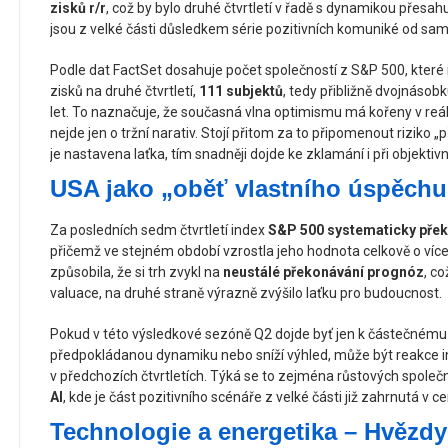
zisků r/r
, což by bylo druhé čtvrtletí v řadě s dynamikou přesah
jsou z velké části důsledkem série pozitivních komuniké od sa
Podle dat FactSet dosahuje počet společností z S&P 500, které n
zisků na druhé čtvrtletí,
111 subjektů
, tedy přibližně dvojnásob
let. To naznačuje, že současná vlna optimismu má kořeny v reá
nejde jen o tržní narativ. Stojí přitom za to připomenout riziko 
je nastavena laťka, tím snadněji dojde ke zklamání i při objektiv
USA jako „oběť vlastního úspěchu
Za posledních sedm čtvrtletí index
S&P 500 systematicky pře
přičemž ve stejném období vzrostla jeho hodnota celkově o víc
způsobila, že si trh zvykl na
neustálé překonávání prognóz
, c
valuace, na druhé straně výrazně zvýšilo laťku pro budoucnost.
Pokud v této výsledkové sezóně Q2 dojde byť jen k částečnému 
předpokládanou dynamiku nebo sníží výhled, může být reakce i
v předchozích čtvrtletích. Týká se to zejména růstových spole
AI
, kde je část pozitivního scénáře z velké části již zahrnutá v c
Technologie a energetika – Hvězdy