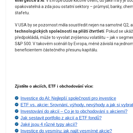
energetice a AI
. V Evropě bude klíčové ověřit, do jaké míry je 
opakovatelná a zda jsou ostatní sektory – průmysl, banky, che
štafetu.
V USA by se pozornost měla soustředit nejen na samotné Q2, 
technologických společností na příští čtvrtletí
. Pokud se ukáž
předpokládá, může to vyvolat zvýšenou volatilitu – jak v segmen
S&P 500. V takovém scénáři by Evropa, méně závislá na jedno
beneficientem částečného přesunu kapitálu.
Zjistěte o akciích, ETF i obchodování více:
Investice do AI: Nejlepší společnosti pro investice
ETF vs. akcie: Srovnání, výhody, nevýhody a jak si vybra
Investování do akcií – Co je to obchodování s akciemi?
Jak sestavit portfolio z akcií a ETF fondů?
Jaké jsou 4 různé typy akcií?
Investice do vesmíru: jak najít vesmírné akcie?