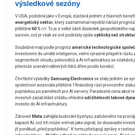
výsledkové sezóny
V USA, podobně jako v Evropě, zůstává jedním z hlavních benef
energetický sektor
, který zaznamenal největší nárůst prognóz
přibližně
60 %
r/r. To je z velké části důsledek geopolitického n
surovin, což je však ze své podstaty spíše
cyklický než struktur
Souběžně mají podle prognóz
americké technologické společ
investicemi do umělé inteligence, velmi výrazně přispět k růstu
segmentech cloudu, polovodičů a AI infrastruktury se očekává 
přestože ocenění některých lídrů dříve prošlo korekcí.
Čtvrtletní výsledky
Samsung Electronics
se staly jedním ze 
společnost avizovala přibližně 19násobný růst provozního zisku
poptávkou po pamětech pro AI servery. Paradoxně cena akcií r
investoři začali klást otázku ohledně
udržitelnosti takové dyn
investic do AI infrastruktury.
Zároveň
Meta
zahájila budování byznysu založeného na proná
kapacit AI, což trh může vnímat jako signál, že dosavadní inves
jít poněkud „před poptávkou". K tomu přistupují zprávy o rostou