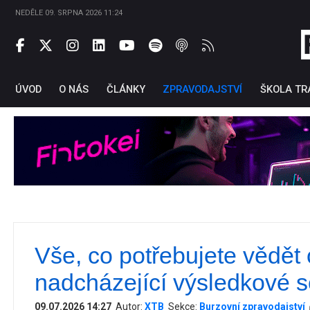
NEDĚLE 09. SRPNA 2026 11:24
ÚVOD
O NÁS
ČLÁNKY
ZPRAVODAJSTVÍ
ŠKOLA TR
Vše, co potřebujete vědět 
Ti
nadcházející výsledkové 
09.07.2026 14:27
Autor:
XTB
Sekce:
Burzovní zpravodajství