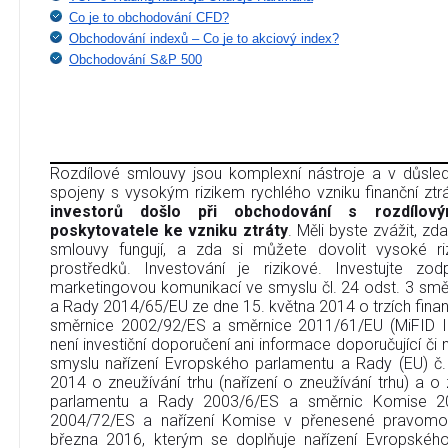
Co je to obchodování CFD?
Obchodování indexů – Co je to akciový index?
Obchodování S&P 500
Rozdílové smlouvy jsou komplexní nástroje a v důsledk
spojeny s vysokým rizikem rychlého vzniku finanční ztr
investorů došlo při obchodování s rozdílov
poskytovatele ke vzniku ztráty
. Měli byste zvážit, zd
smlouvy fungují, a zda si můžete dovolit vysoké riz
prostředků. Investování je rizikové. Investujte zo
marketingovou komunikací ve smyslu čl. 24 odst. 3 sm
a Rady 2014/65/EU ze dne 15. května 2014 o trzích finan
směrnice 2002/92/ES a směrnice 2011/61/EU (MiFID I
není investiční doporučení ani informace doporučující či na
smyslu nařízení Evropského parlamentu a Rady (EU) č
2014 o zneužívání trhu (nařízení o zneužívání trhu) a 
parlamentu a Rady 2003/6/ES a směrnic Komise 2
2004/72/ES a nařízení Komise v přenesené pravomo
března 2016, kterým se doplňuje nařízení Evropskéh