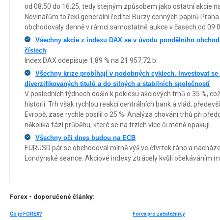
od 08:50 do 16:25, tedy stejným způsobem jako ostatní akcie na
Novinářům to řekl generální ředitel Burzy cenných papírů Praha
obchodovaly denně v rámci samostatné aukce v časech od 09:0
Všechny akcie z indexu DAX se v úvodu pondělního obchod
číslech
Index DAX odepisuje 1,89 % na 21 957,72 b.
Všechny krize probíhají v podobných cyklech. Investovat se 
diverzifikovaných titulů a do silných a stabilních společností
V posledních týdnech došlo k poklesu akciových trhů o 35 %, co
historii. Trh však rychlou reakcí centrálních bank a vlád, přede
Evropě, zase rychle posílil o 25 %. Analýza chování trhů při pře
několika fází průběhu, které se na trzích více či méně opakují.
Všechny oči dnes budou na ECB
EURUSD pár se obchodoval mírně výš ve čtvrtek ráno a nacháze
Londýnské seance. Akciové indexy ztrácely kvůli očekáváním mí
Forex - doporučené články:
Co je FOREX?
Forex pro začátečníky