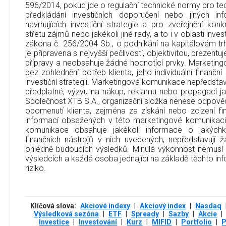
596/2014, pokud jde o regulační technické normy pro tec
předkládání investičních doporučení nebo jiných in
navrhujících investiční strategie a pro zveřejnění ko
střetu zájmů nebo jakékoli jiné rady, a to i v oblasti inve
zákona č. 256/2004 Sb., o podnikání na kapitálovém t
je připravena s nejvyšší pečlivostí, objektivitou, prezent
přípravy a neobsahuje žádné hodnotící prvky. Marketin
bez zohlednění potřeb klienta, jeho individuální finanční
investiční strategii. Marketingová komunikace nepředstavu
předplatné, výzvu na nákup, reklamu nebo propagaci jak
Společnost XTB S.A., organizační složka nenese odpověd
opomenutí klienta, zejména za získání nebo zcizení fi
informací obsažených v této marketingové komunikaci
komunikace obsahuje jakékoli informace o jakýchko
finančních nástrojů v nich uvedených, nepředstavují
ohledně budoucích výsledků. Minulá výkonnost nemusí
výsledcích a každá osoba jednající na základě těchto info
riziko.
Klíčová slova:
Akciové indexy
|
Akciový index
|
Nasdaq
Výsledková sezóna
|
ETF
|
Spready
|
Sazby
|
Akcie
|
Investice
|
Investování
|
Kurz
|
MIFID
|
Portfolio
|
P