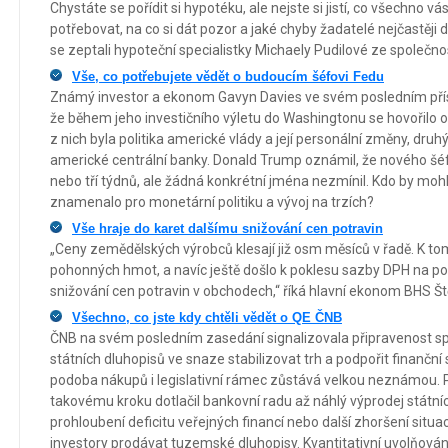
Chystáte se pořídit si hypotéku, ale nejste si jistí, co všechno
potřebovat, na co si dát pozor a jaké chyby žadatelé nejčastěji d
se zeptali hypoteční specialistky Michaely Pudilové ze společno
Vše, co potřebujete vědět o budoucím šéfovi Fedu
Známý investor a ekonom Gavyn Davies ve svém posledním přísp
že během jeho investičního výletu do Washingtonu se hovořilo 
z nich byla politika americké vlády a její personální změny, dr
americké centrální banky. Donald Trump oznámil, že nového š
nebo tří týdnů, ale žádná konkrétní jména nezmínil. Kdo by mohl 
znamenalo pro monetární politiku a vývoj na trzích?
Vše hraje do karet dalšímu snižování cen potravin
„Ceny zemědělských výrobců klesají již osm měsíců v řadě. K tomu
pohonných hmot, a navíc ještě došlo k poklesu sazby DPH na potr
snižování cen potravin v obchodech,“ říká hlavní ekonom BHS Š
Všechno, co jste kdy chtěli vědět o QE ČNB
ČNB na svém posledním zasedání signalizovala připravenost spu
státních dluhopisů ve snaze stabilizovat trh a podpořit finanční 
podoba nákupů i legislativní rámec zůstává velkou neznámou. 
takovému kroku dotlačil bankovní radu až náhlý výprodej státní
prohloubení deficitu veřejných financí nebo další zhoršení situac
investory prodávat tuzemské dluhopisy. Kvantitativní uvolňován