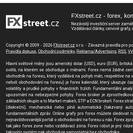
FXstreet.cz - forex, ko
Nezávislý investiční server zaměř
Vzdělávací články, cenové grafy,
Copyright © 2009 - 2026
FXstreet.cz
s.r.o. - Závazná pravidla pro p
Pravidla diskuse
,
Obchodní podmínky
,
Reklama/Advertising
,
RSS
,
Vý
Hlavní světové měny jsou americký dolar (USD), euro (EUR), britská 
světě, na kterém se obchoduje s měnami. Forex nemá žádné centrál
obchodník na forexu, který vydělává na pohyb měn, respektive na v
neboli obchodování na forexu) je forex kalendář, který ukazuje č
volatility a prudké pohyby v finančních trzích. Fundamentální ana
upozornění na nebezpečné pohyby. Forex broker je zprostředkov
základních skupin a to Market-makeři, STP a ECN brokeři. Forex stra
(diskreční), mechanická nebo plně automatická (takzvaný aut
fundamentálních zpráv. Online grafy pro forex můžete sledovat na 
nejnavštěvovanější portál o obchodování na forexu u nás. Forex zprav
tak jako forex zone nebo vzdělávací zóna. Forex robot je jiný náz
takovýto systém pak obchoduje samostatně bez obchodníka.