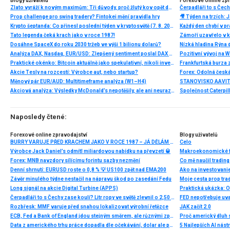
Blogy uživatelů
Forexové online zp
Zlato vyráží k novým maximům: Tři důvody, proč žlutý kov opět dominuje
Prop challenge pro swing tradery? Fintokei mění pravidla hry
Krypto šeptanda: Co přinesl poslední týden v kryptosvětě (7. 8. 2026)
Tato legenda čeká krach jako v roce 1987!
Dosáhne SpaceX do roku 2030 tržeb ve výši 1 bilionu dolarů?
Nízká hladina Rýna 
Analýza DAX, Nasdaq, EUR/USD: Zlepšený sentiment poslal DAX na nová maxima
Pozitivní vývoj na Wa
Praktické okénko: Bitcoin aktuálně jako spekulativní, nikoli investiční aktivum
Frankfurtská burza 
Akcie Tesly na rozcestí: Výrobce aut, nebo startup?
Měnový pár EUR/AUD: Multitimeframe analýza (W1–H4)
Akciová analýza: Výsledky McDonald’s nepotěšily, ale ani neurazily. Jakou vizi společnost prezentovala?
Naposledy čtené:
Forexové online zpravodajství
Blogy uživatelů
BURRY VARUJE PŘED KRACHEM JAKO V ROCE 1987 – JÁ DĚLÁM TOHLE
Celo
Výrobce Jack Daniel’s odmítl miliardovou nabídku na převzetí 🥃
Makroekonomické fak
Forex: MNB navzdory sílícímu forintu sazby nezmění
Co mě naučil trading
Denní shrnutí: EURUSD roste o 0,8 % 💡 US100 zpět nad EMA200
Ako na investovani
Závěr minulého týdne nestačil na nápravu škod po zasedání Fedu
Long signál na akcie Digital Turbine (APPS)
Praktická ukázka: 
Čerpadláři to s Čechy zase koulí? Litr ropy ve světě zlevnil o 2,50 Kč, ale litr nafty v ČR ve stejné době zdražil o více než 1 Kč
FED nepotřebuje uv
Rozbřesk: MMF varuje před snahou lokalizovat výrobní řetězce
JAK začít 2.0
ECB, Fed a Bank of England jdou stejným směrem, ale různými způsoby
Proč americký dluh s
Data z amerického trhu práce dopadla dle očekávání, dolar ale posílil
5 Najlepších AI nás