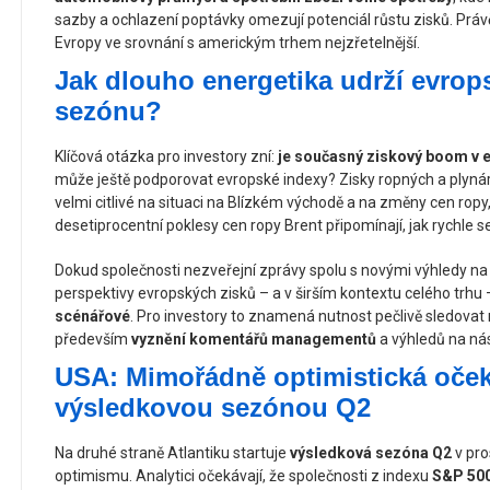
sazby a ochlazení poptávky omezují potenciál růstu zisků. Práv
Evropy ve srovnání s americkým trhem nejzřetelnější.
Jak dlouho energetika udrží evro
sezónu?
Klíčová otázka pro investory zní:
je současný ziskový boom v e
může ještě podporovat evropské indexy? Zisky ropných a plynár
velmi citlivé na situaci na Blízkém východě a na změny cen ropy
desetiprocentní poklesy cen ropy Brent připomínají, jak rychle s
Dokud společnosti nezveřejní zprávy spolu s novými výhledy na d
perspektivy evropských zisků – a v širším kontextu celého trhu
scénářové
. Pro investory to znamená nutnost pečlivě sledovat
především
vyznění komentářů managementů
a výhledů na nás
USA: Mimořádně optimistická oček
výsledkovou sezónou Q2
Na druhé straně Atlantiku startuje
výsledková sezóna Q2
v pro
optimismu. Analytici očekávají, že společnosti z indexu
S&P 500