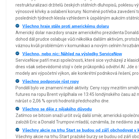
restrukturalizaci držitelů českých státních dluhopisů, poklesu 
výnosové křivky a oslabení koruny. Nicméně potřeba zavedení t
posledních týdnech klesla vzhledem k úspěšným aukcím státních
Všechno hraje stále proti americkému dolaru
Americký dolar navzdory snaze amerického prezidenta Donalda
dohod dál prudce oslabuje vůči několika dalším aktivům, protož
váznou kvůli problémům v komunikaci a novým celním hrozbá
Všechno, nebo nic: Náhled na výsledky ServiceNow
ServiceNow patří mezi společnosti, které sice vycházejí z kla
dnes však sebevědomě stojí v čele průkopníků odvětví AI. Jde o
modely ani výpočetní výkon, ale konkrétní podniková řešení, pro
Všechno podporuje růst ropy
Pondělí bylo ve znamení malé aktivity. Ceny ropy mezitím směřu
futures na ropu Brent vyšplhala ve 13:45 londýnského času až n
nárůst o 2,06 % oproti hodnotě předchozího dne.
Všechno se děje z nějakého důvodu
Zatímco se bitcoin snaží určit svůj další směr, americká společn
založili Eric a Donald Trumpovi mladší, oznámila, že nedávno z
Všechny akcie na trhu Start se budou od září obchodovat v
Všechny akcie na trhu Start pražské burzy se budou od září ob