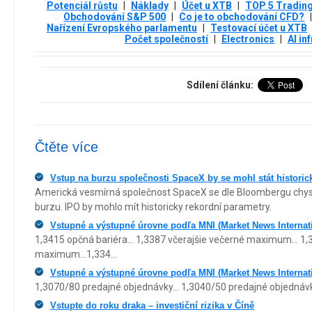
Potenciál růstu
|
Náklady
|
Účet u XTB
|
TOP 5 Trading
Obchodování S&P 500
|
Co je to obchodování CFD?
Nařízení Evropského parlamentu
|
Testovací účet u XTB
Počet společností
|
Electronics
|
AI in
Sdílení článku:
Čtěte více
Vstup na burzu společnosti SpaceX by se mohl stát historic
Americká vesmírná společnost SpaceX se dle Bloombergu chystá
burzu. IPO by mohlo mít historicky rekordní parametry.
Vstupné a výstupné úrovne podľa MNI (Market News Interna
1,3415 opčná bariéra... 1,3387 včerajšie večerné maximum... 1,
maximum...1,334...
Vstupné a výstupné úrovne podľa MNI (Market News Interna
1,3070/80 predajné objednávky... 1,3040/50 predajné objednávky
Vstupte do roku draka – investiční rizika v Číně