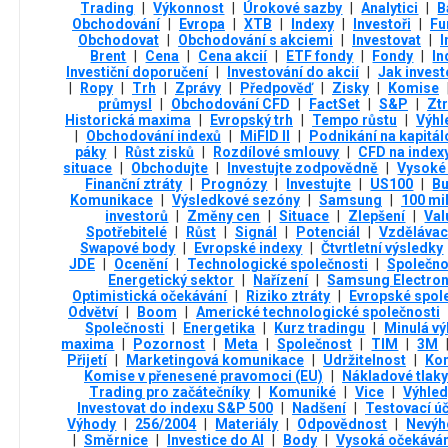
Trading
|
Výkonnost
|
Úrokové sazby
|
Analytici
|
B
Obchodování
|
Evropa
|
XTB
|
Indexy
|
Investoři
|
Fu
Obchodovat
|
Obchodování s akciemi
|
Investovat
|
I
Brent
|
Cena
|
Cena akcií
|
ETF fondy
|
Fondy
|
In
Investiční doporučení
|
Investování do akcií
|
Jak invest
|
Ropy
|
Trh
|
Zprávy
|
Předpověď
|
Zisky
|
Komise
průmysl
|
Obchodování CFD
|
FactSet
|
S&P
|
Ztr
Historická maxima
|
Evropský trh
|
Tempo růstu
|
Výhl
|
Obchodování indexů
|
MiFID II
|
Podnikání na kapitá
páky
|
Růst zisků
|
Rozdílové smlouvy
|
CFD na index
situace
|
Obchodujte
|
Investujte zodpovědně
|
Vysoké 
Finanční ztráty
|
Prognózy
|
Investujte
|
US100
|
B
Komunikace
|
Výsledkové sezóny
|
Samsung
|
100 mi
investorů
|
Změny cen
|
Situace
|
Zlepšení
|
Val
Spotřebitelé
|
Růst
|
Signál
|
Potenciál
|
Vzdělávac
Swapové body
|
Evropské indexy
|
Čtvrtletní výsledky
JDE
|
Ocenění
|
Technologické společnosti
|
Společno
Energetický sektor
|
Nařízení
|
Samsung Electron
Optimistická očekávání
|
Riziko ztráty
|
Evropské spol
Odvětví
|
Boom
|
Americké technologické společnosti
Společnosti
|
Energetika
|
Kurz tradingu
|
Minulá v
maxima
|
Pozornost
|
Meta
|
Společnost
|
TIM
|
3М
Přijetí
|
Marketingová komunikace
|
Udržitelnost
|
Kom
Komise v přenesené pravomoci (EU)
|
Nákladové tlaky
Trading pro začátečníky
|
Komuniké
|
Vice
|
Výhled
Investovat do indexu S&P 500
|
Nadšení
|
Testovací ú
Výhody
|
256/2004
|
Materiály
|
Odpovědnost
|
Nevýh
|
Směrnice
|
Investice do AI
|
Body
|
Vysoká očekáván