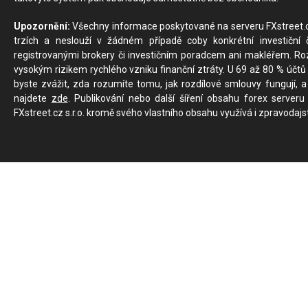
Upozornění:
Všechny informace poskytované na serveru FXstreet.cz
trzích a neslouží v žádném případě coby konkrétní investiční č
registrovanými brokery či investičním poradcem ani makléřem. Rozd
vysokým rizikem rychlého vzniku finanční ztráty. U 69 až 80 % účtů 
byste zvážit, zda rozumíte tomu, jak rozdílové smlouvy fungují, a
najdete
zde
. Publikování nebo další šíření obsahu forex serveru
FXstreet.cz s.r.o. kromě svého vlastního obsahu využívá i zpravodajs