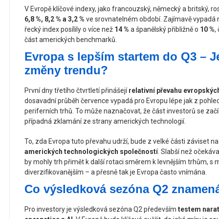
V Evropě klíčové indexy, jako francouzský, německý a britský, ros
6,8 %, 8,2 % a 3,2 %
ve srovnatelném období. Zajímavě vypadá na
řecký index posílily o více než
14 %
a španělský přibližně o
10 %
,
část amerických benchmarků.
Evropa s lepším startem do Q3 – J
změny trendu?
První dny třetího čtvrtletí přinášejí
relativní převahu evropskýc
dosavadní průběh července vypadá pro Evropu lépe jak z pohledu
periferních trhů. To může naznačovat, že část investorů se zač
případná zklamání ze strany amerických technologií.
To, zda Evropa tuto převahu udrží, bude z velké části záviset n
amerických technologických společností
. Slabší než očekáv
by mohly trh přimět k další rotaci směrem k levnějším trhům, s 
diverzifikovanějším – a přesně tak je Evropa často vnímána.
Co výsledková sezóna Q2 znamená
Pro investory je výsledková sezóna Q2 především
testem nara