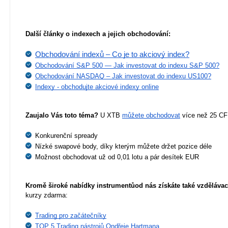
Další články o indexech a jejich obchodování:
Obchodování indexů – Co je to akciový index?
Obchodování S&P 500 — Jak investovat do indexu S&P 500?
Obchodování NASDAQ – Jak investovat do indexu US100?
Indexy - obchodujte akciové indexy online
Zaujalo Vás toto téma?
 U XTB 
můžete obchodovat
 více než 25 CF
Konkurenční spready
Nízké swapové body, díky kterým můžete držet pozice déle
Možnost obchodovat už od 0,01 lotu a pár desítek EUR
Kromě široké nabídky instrumentů
od nás získáte také vzdělávac
kurzy zdarma:
Trading pro začátečníky
TOP 5 Trading nástrojů Ondřeje Hartmana