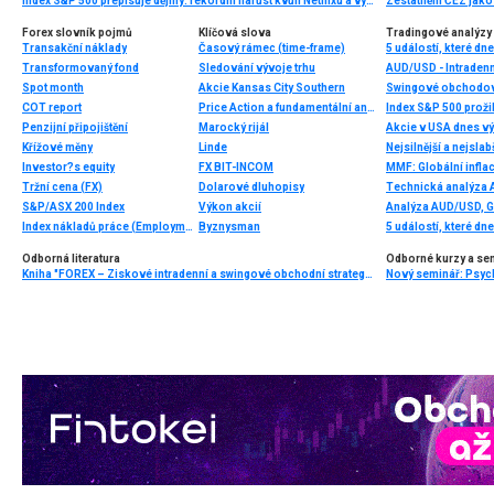
Index S&P 500 přepisuje dějiny: rekordní nárůst kvůli Netflixu a výrobcům čipů
Zestátnění ČEZ jako 
Forex slovník pojmů
Klíčová slova
Tradingové analýzy 
Transakční náklady
Časový rámec (time-frame)
5 událostí, které dn
Transformovaný fond
Sledování vývoje trhu
AUD/USD - Intradenn
Spot month
Akcie Kansas City Southern
Swingové obchodová
COT report
Price Action a fundamentální analýza
Index S&P 500 prožil
Penzijní připojištění
Marocký rijál
Akcie v USA dnes vý
Křížové měny
Linde
Nejsilnější a nejsla
Investor?s equity
FX BIT-INCOM
Tržní cena (FX)
Dolarové dluhopisy
Technická analýza
S&P/ASX 200 Index
Výkon akcií
Analýza AUD/USD, 
Index nákladů práce (Employment Cost Index)
Byznysman
5 událostí, které dn
Odborná literatura
Odborné kurzy a se
Kniha "FOREX – Ziskové intradenní a swingové obchodní strategie" od Kathy Lien vychází v češtině!