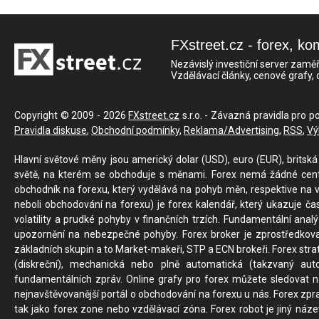
FXstreet.cz - forex, ko
Nezávislý investiční server zaměř
Vzdělávací články, cenové grafy,
Copyright © 2009 - 2026
FXstreet.cz
s.r.o. - Závazná pravidla pro p
Pravidla diskuse
,
Obchodní podmínky
,
Reklama/Advertising
,
RSS
,
Vý
Hlavní světové měny jsou americký dolar (USD), euro (EUR), britská 
světě, na kterém se obchoduje s měnami. Forex nemá žádné centrál
obchodník na forexu, který vydělává na pohyb měn, respektive na v
neboli obchodování na forexu) je forex kalendář, který ukazuje č
volatility a prudké pohyby v finančních trzích. Fundamentální ana
upozornění na nebezpečné pohyby. Forex broker je zprostředkov
základních skupin a to Market-makeři, STP a ECN brokeři. Forex stra
(diskreční), mechanická nebo plně automatická (takzvaný aut
fundamentálních zpráv. Online grafy pro forex můžete sledovat na 
nejnavštěvovanější portál o obchodování na forexu u nás. Forex zprav
tak jako forex zone nebo vzdělávací zóna. Forex robot je jiný náz