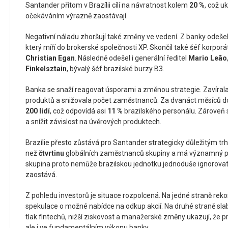
Santander přitom v Brazílii cílí na návratnost kolem
20 %
, což u
očekáváním výrazně zaostávají.
Negativní náladu zhoršují také změny ve vedení. Z banky odešel 
který míří do brokerské společnosti XP. Skončil také šéf korporá
Christian Egan
. Následně odešel i generální ředitel
Mario Leão
Finkelsztain
, bývalý šéf brazilské burzy B3.
Banka se snaží reagovat úsporami a změnou strategie. Zavíral
produktů a snižovala počet zaměstnanců. Za dvanáct měsíců do
200 lidí
, což odpovídá asi
11 %
brazilského personálu. Zároveň s
a snížit závislost na úvěrových produktech.
Brazílie přesto zůstává pro Santander strategicky důležitým tr
než
čtvrtinu
globálních zaměstnanců skupiny a má významný pod
skupina proto nemůže brazilskou jednotku jednoduše ignorovat,
zaostává.
Z pohledu investorů je situace rozpolcená. Na jedné straně reko
spekulace o možné nabídce na odkup akcií. Na druhé straně slabš
tlak fintechů, nižší ziskovost a manažerské změny ukazují, že p
ale i ve fundamentálním výkonu banky.