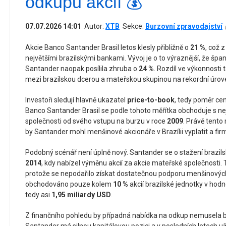
odkupu akcií 💰
07.07.2026 14:01
Autor:
XTB
Sekce:
Burzovní zpravodajství
Akcie Banco Santander Brasil letos klesly přibližně o
21 %
, což z
největšími brazilskými bankami. Vývoj je o to výraznější, že šp
Santander naopak posílila zhruba o
24 %
. Rozdíl ve výkonnosti
mezi brazilskou dcerou a mateřskou skupinou na rekordní úrov
Investoři sledují hlavně ukazatel
price-to-book
, tedy poměr cen
Banco Santander Brasil se podle tohoto měřítka obchoduje s n
společnosti od svého vstupu na burzu v roce
2009
. Právě tento
by Santander mohl menšinové akcionáře v Brazílii vyplatit a fir
Podobný scénář není úplně nový. Santander se o stažení brazilsk
2014
, kdy nabízel výměnu akcií za akcie mateřské společnosti. 
protože se nepodařilo získat dostatečnou podporu menšinových 
obchodováno pouze kolem
10 %
akcií brazilské jednotky v hodn
tedy asi
1,95 miliardy USD
.
Z finančního pohledu by případná nabídka na odkup nemusela b