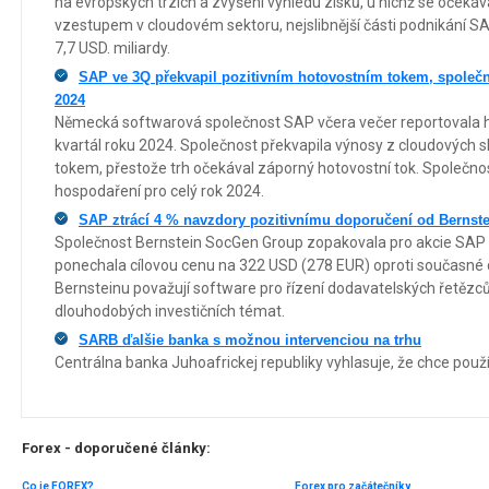
na evropských trzích a zvýšení výhledu zisků, u nichž se očeká
vzestupem v cloudovém sektoru, nejslibnější části podnikání SA
7,7 USD. miliardy.
SAP ve 3Q překvapil pozitivním hotovostním tokem, společno
2024
Německá softwarová společnost SAP včera večer reportovala h
kvartál roku 2024. Společnost překvapila výnosy z cloudových 
tokem, přestože trh očekával záporný hotovostní tok. Společnos
hospodaření pro celý rok 2024.
SAP ztrácí 4 % navzdory pozitivnímu doporučení od Bernste
Společnost Bernstein SocGen Group zopakovala pro akcie SAP
ponechala cílovou cenu na 322 USD (278 EUR) oproti současné c
Bernsteinu považují software pro řízení dodavatelských řetězců 
dlouhodobých investičních témat.
SARB ďalšie banka s možnou intervenciou na trhu
Centrálna banka Juhoafrickej republiky vyhlasuje, že chce použí
Forex - doporučené články:
Co je FOREX?
Forex pro začátečníky