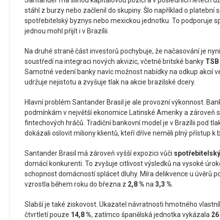
Santander má silnou kapitálovou pozici a v posledních letech už 
stáhl z burzy nebo začlenil do skupiny. Šlo například o platební
spotřebitelský byznys nebo mexickou jednotku. To podporuje s
jednou mohl přijít i v Brazílii.
Na druhé straně část investorů pochybuje, že načasování je nyní 
soustředí na integraci nových akvizic, včetně britské banky
TSB
Samotné vedení banky navíc možnost nabídky na odkup akcií veř
udržuje nejistotu a zvyšuje tlak na akcie brazilské dcery.
Hlavní problém Santander Brasil je ale provozní výkonnost. Ba
podmínkám v největší ekonomice Latinské Ameriky a zároveň si
fintechových hráčů. Tradiční bankovní model je v Brazílii pod tla
dokázali oslovit miliony klientů, kteří dříve neměli plný přístup
Santander Brasil má zároveň vyšší expozici vůči
spotřebitels
domácí konkurenti. To zvyšuje citlivost výsledků na vysoké úrok
schopnost domácností splácet dluhy. Míra delikvence u úvěrů po
vzrostla během roku do března z
2,8 %
na
3,3 %
.
Slabší je také ziskovost. Ukazatel návratnosti hmotného vlastní
čtvrtletí pouze
14,8 %
, zatímco španělská jednotka vykázala
26