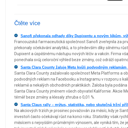
Čtěte více
Sanofi překonala odhady díky Dupixentu a novým lékům, vý
Francouzská farmaceutická společnost Sanofi zveřejnila za první
překonaly očekávání analytiků, a to především díky silnému růst
Dupixent a úspěšnému nástupu nových léčiv a vakcín. Firma však 
ponechala svůj celoroční výhled beze změny, což odráží opatrno
Santa Clara County žaluje Metu kvůli podvodným reklamám
Santa Clara County zažalovalo společnost Meta Platforms a obvin
podvodných reklam na Facebooku a Instagramu v rozporu s kal
reklamě a nekalých obchodních praktikách. Žaloba byla podána 1
Santa Clara County jménem všech obyvatel Kalifornie. Akcie M
téměř beze změny a klesaly zhruba o 0,01 %.
Santa Claus rally – mýtus, statistika, nebo skutečná tržní pří
Na akciových trzích je prosinec považován za měsíc, kdy je Sant
investoři často očekávají růst na konci roku. Statistiky však ryc
měsícem s nejvyšším průměrným výnosem, ale vyniká tím, že jen