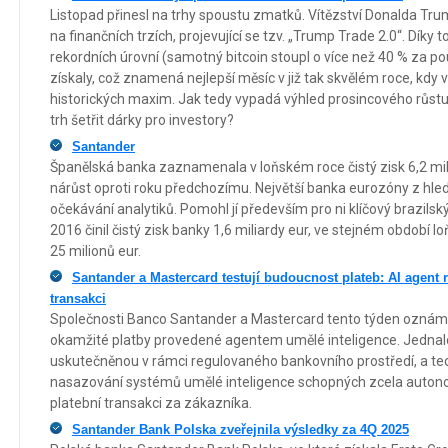
Listopad přinesl na trhy spoustu zmatků. Vítězství Donalda T
na finančních trzích, projevující se tzv. „Trump Trade 2.0“. Dík
rekordních úrovní (samotný bitcoin stoupl o více než 40 % za p
získaly, což znamená nejlepší měsíc v již tak skvělém roce, kdy
historických maxim. Jak tedy vypadá výhled prosincového růstu?
trh šetřit dárky pro investory?
Santander
Španělská banka zaznamenala v loňském roce čistý zisk 6,2 mili
nárůst oproti roku předchozímu. Největší banka eurozóny z hled
očekávání analytiků. Pomohl jí především pro ni klíčový brazilský
2016 činil čistý zisk banky 1,6 miliardy eur, ve stejném období l
25 milionů eur.
Santander a Mastercard testují budoucnost plateb: AI agent 
transakci
Společnosti Banco Santander a Mastercard tento týden oznámil
okamžité platby provedené agentem umělé inteligence. Jednalo 
uskutečněnou v rámci regulovaného bankovního prostředí, a te
nasazování systémů umělé inteligence schopných zcela autono
platební transakci za zákazníka.
Santander Bank Polska zveřejnila výsledky za 4Q 2025