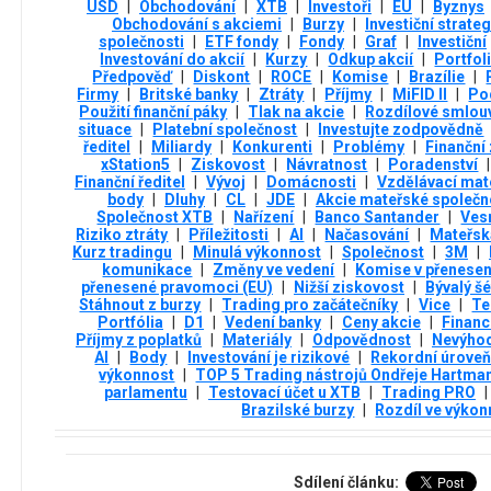
USD
|
Obchodování
|
XTB
|
Investoři
|
EU
|
Byznys
Obchodování s akciemi
|
Burzy
|
Investiční strateg
společnosti
|
ETF fondy
|
Fondy
|
Graf
|
Investiční
Investování do akcií
|
Kurzy
|
Odkup akcií
|
Portfol
Předpověď
|
Diskont
|
ROCE
|
Komise
|
Brazílie
|
Firmy
|
Britské banky
|
Ztráty
|
Příjmy
|
MiFID II
|
Po
Použití finanční páky
|
Tlak na akcie
|
Rozdílové smlou
situace
|
Platební společnost
|
Investujte zodpovědně
ředitel
|
Miliardy
|
Konkurenti
|
Problémy
|
Finanční 
xStation5
|
Ziskovost
|
Návratnost
|
Poradenství
|
Finanční ředitel
|
Vývoj
|
Domácnosti
|
Vzdělávací mat
body
|
Dluhy
|
CL
|
JDE
|
Akcie mateřské společn
Společnost XTB
|
Nařízení
|
Banco Santander
|
Ves
Riziko ztráty
|
Příležitosti
|
AI
|
Načasování
|
Mateřsk
Kurz tradingu
|
Minulá výkonnost
|
Společnost
|
3М
|
komunikace
|
Změny ve vedení
|
Komise v přenese
přenesené pravomoci (EU)
|
Nižší ziskovost
|
Bývalý šé
Stáhnout z burzy
|
Trading pro začátečníky
|
Vice
|
Te
Portfólia
|
D1
|
Vedení banky
|
Ceny akcie
|
Financ
Příjmy z poplatků
|
Materiály
|
Odpovědnost
|
Nevýho
AI
|
Body
|
Investování je rizikové
|
Rekordní úrove
výkonnost
|
TOP 5 Trading nástrojů Ondřeje Hartma
parlamentu
|
Testovací účet u XTB
|
Trading PRO
|
Brazilské burzy
|
Rozdíl ve výkon
Sdílení článku: