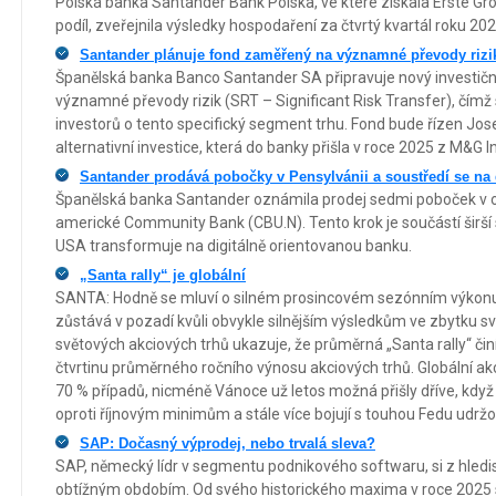
Polská banka Santander Bank Polska, ve které získala Erste Gro
podíl, zveřejnila výsledky hospodaření za čtvrtý kvartál roku 202
Santander plánuje fond zaměřený na významné převody rizi
Španělská banka Banco Santander SA připravuje nový investiční
významné převody rizik (SRT – Significant Risk Transfer), čímž 
investorů o tento specifický segment trhu. Fond bude řízen Jos
alternativní investice, která do banky přišla v roce 2025 z M&G 
Santander prodává pobočky v Pensylvánii a soustředí se na 
Španělská banka Santander oznámila prodej sedmi poboček v ob
americké Community Bank (CBU.N). Tento krok je součástí širší s
USA transformuje na digitálně orientovanou banku.
„Santa rally“ je globální
SANTA: Hodně se mluví o silném prosincovém sezónním výkonu
zůstává v pozadí kvůli obvykle silnějším výsledkům ve zbytku sv
světových akciových trhů ukazuje, že průměrná „Santa rally“ činí
čtvrtinu průměrného ročního výnosu akciových trhů. Globální akc
70 % případů, nicméně Vánoce už letos možná přišly dříve, když 
oproti říjnovým minimům a stále více bojují s touhou Fedu udržo
SAP: Dočasný výprodej, nebo trvalá sleva?
SAP, německý lídr v segmentu podnikového softwaru, si z hledi
obtížným obdobím. Od svého historického maxima v roce 2025 sp