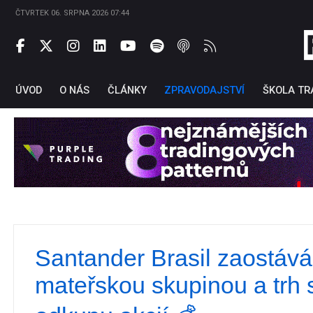
ČTVRTEK 06. SRPNA 2026 07:44
ÚVOD
O NÁS
ČLÁNKY
ZPRAVODAJSTVÍ
ŠKOLA TR
Santander Brasil zaostává
Ti
mateřskou skupinou a trh 