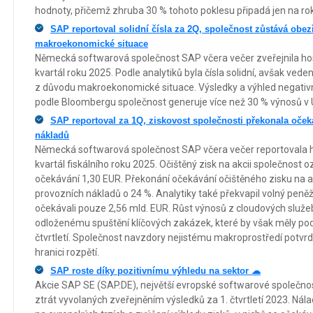
hodnoty, přičemž zhruba 30 % tohoto poklesu připadá jen na ro
SAP reportoval solidní čísla za 2Q, společnost zůstává obe
makroekonomické situace
Německá softwarová společnost SAP včera večer zveřejnila ho
kvartál roku 2025. Podle analytiků byla čísla solidní, avšak ved
z důvodu makroekonomické situace. Výsledky a výhled negativně
podle Bloombergu společnost generuje více než 30 % výnosů v
SAP reportoval za 1Q, ziskovost společnosti překonala oček
nákladů
Německá softwarová společnost SAP včera večer reportovala h
kvartál fiskálního roku 2025. Očištěný zisk na akcii společnost 
očekávání 1,30 EUR. Překonání očekávání očištěného zisku na ak
provozních nákladů o 24 %. Analytiky také překvapil volný peněžn
očekávali pouze 2,56 mld. EUR. Růst výnosů z cloudových služeb 
odloženému spuštění klíčových zakázek, které by však měly po
čtvrtletí. Společnost navzdory nejistému makroprostředí potvrdi
hranici rozpětí.
SAP roste díky pozitivnímu výhledu na sektor ☁
Akcie SAP SE (SAP.DE), největší evropské softwarové společno
ztrát vyvolaných zveřejněním výsledků za 1. čtvrtletí 2023. Nál