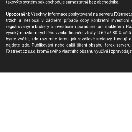
takovýto systém pak obchoduje samostatně bez obchodníka.
Upozornění:
Všechny informace poskytované na serveru FXstreet.cz
trzích a neslouží v žádném případě coby konkrétní investiční č
registrovanými brokery či investičním poradcem ani makléřem. Rozd
vysokým rizikem rychlého vzniku finanční ztráty. U 69 až 80 % účtů 
byste zvážit, zda rozumíte tomu, jak rozdílové smlouvy fungují, a
najdete
zde
. Publikování nebo další šíření obsahu forex serveru
FXstreet.cz s.r.o. kromě svého vlastního obsahu využívá i zpravodajs