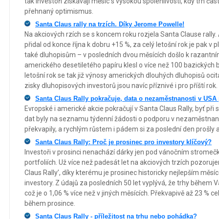
tak investoři získávají měsíc s vysokou spolehlivostí, kdy trh čas
přehnaný optimismus.
Santa Claus rally na trzích. Díky Jerome Powelle!
Na akciových rzích se s koncem roku rozjela Santa Clause rally
přidal od konce října k dobru +15 %, za celý letošní rok je pak v 
také dluhopisům – v posledních dvou měsících došlo k razantn
amerického desetiletého papíru klesl o více než 100 bazických 
letošní rok se tak již výnosy amerických dlouhých dluhopisů ocit
zisky dluhopisových investorů jsou navíc příznivé i pro příští rok.
Santa Claus Rally pokračuje, data o nezaměstnanosti v USA 
Evropské i americké akcie pokračují v Santa Claus Rally, byť při
dat byly na seznamu týdenní žádosti o podporu v nezaměstnanos
překvapily, a rychlým růstem i pádem si za poslední den prošly 
Santa Claus Rally: Proč je prosinec pro investory klíčový?
Investoři v prosinci nenachází dárky jen pod vánočním stromečk
portfoliích. Už více než padesát let na akciových trzích pozo
Claus Rally’, díky kterému je prosinec historicky nejlepším měsí
investory. Z údajů za posledních 50 let vyplývá, že trhy během 
což je o 1,06 % více než v jiných měsících. Překvapivě až 23 % c
během prosince.
Santa Claus Rally - příležitost na trhu nebo pohádka?