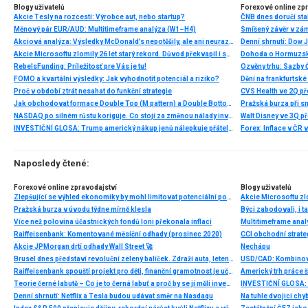
Blogy uživatelů
Forexové online zp
Akcie Tesly na rozcestí: Výrobce aut, nebo startup?
ČNB dnes doručí sta
Měnový pár EUR/AUD: Multitimeframe analýza (W1–H4)
Smíšený závěr v zá
Akciová analýza: Výsledky McDonald’s nepotěšily, ale ani neurazily. Jakou vizi společnost prezentovala?
Akcie Microsoftu zlomily 26 let starý rekord. Důvod překvapil i samotné investory
Dohoda o Hormuzské
RebelsFunding: Príležitosť pre Vás je tu!
FOMO a kvartální výsledky: Jak vyhodnotit potenciál a riziko?
Proč v období ztrát nesahat do funkční strategie
Jak obchodovat formace Double Top (M pattern) a Double Bottom (W pattern)
Pražská burza při s
NASDAQ po silném růstu koriguje. Co stojí za změnou nálady investorů?
INVESTIČNÍ GLOSA: Trump americký nákup jenů nálepkuje přátelstvím. Pravda je jinde
Naposledy čtené:
Forexové online zpravodajství
Blogy uživatelů
Zlepšující se výhled ekonomiky by mohl limitovat potenciální pokles koruny
Pražská burza v úvodu týdne mírně klesla
Více než polovina účastnických fondů loni překonala inflaci
Multitimeframe ana
Raiffeisenbank: Komentované měsíční odhady (prosinec 2020)
CCI obchodní strate
Akcie JPMorgan drtí odhady Wall Street 🚀
Nechápu
Brusel dnes představí revoluční zelený balíček. Zdraží auta, letenky, bydlení, elektřinu, přitom se EU může jenom střelit do nohy
USD/CAD: Kombinova
Raiffeisenbank spouští projekt pro děti, finanční gramotnost je učí v Minecraftu
Americký trh práce 
Teorie černé labutě – Co je to černá labuť a proč by se jí měli investoři obávat?
Denní shrnutí: Netflix a Tesla budou udávat směr na Nasdaqu
Na tuhle dvojici chy