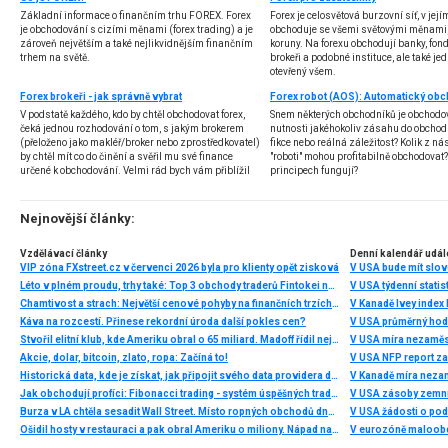
Základní informace o finančním trhu FOREX. Forex
Forex je celosvětová burzovní síť, v jej
je obchodování s cizími měnami (forex trading) a je
obchoduje se všemi světovými měnami,
zároveň největším a také nejlikvidnějším finančním
koruny. Na forexu obchodují banky, fondy
trhem na světě.
brokeři a podobné instituce, ale také jedn
otevřený všem.
Forex brokeři - jak správně vybrat
V podstatě každého, kdo by chtěl obchodovat forex,
Snem některých obchodníků je obchodo
čeká jednou rozhodování o tom, s jakým brokerem
nutnosti jakéhokoliv zásahu do obchod
(přeloženo jako makléř/broker nebo zprostředkovatel)
fikce nebo reálná záležitost? Kolik z nás
by chtěl mít co do činění a svěřil mu své finance
"roboti" mohou profitabilně obchodovat
určené k obchodování. Velmi rád bych vám přiblížil
principech fungují?
problematiku výběru brokera, rozdíl mezi
jednotlivými typy brokerů a v neposlední řadě uvedu
několik příkladů nejznámějších z nich.
Nejnovější články:
Vzdělávací články
Denní kalendář udál
VIP zóna FXstreet.cz v červenci 2026 byla pro klienty opět zisková
V USA bude mít slo
Léto v plném proudu, trhy také: Top 3 obchody traderů Fintokei na indexech a zlatě
V USA týdenní statist
Chamtivost a strach: Největší cenové pohyby na finančních trzích (červenec 2026)
V Kanadě Ivey index
Káva na rozcestí. Přinese rekordní úroda další pokles cen?
V USA průměrný hod
Stvořil elitní klub, kde Ameriku obral o 65 miliard. Madoff řídil největší Ponzi dějin
V USA míra nezaměs
Akcie, dolar, bitcoin, zlato, ropa: Začíná to!
V USA NFP report z
Historická data, kde je získat, jak připojit svého data providera do MultiCharts a proč je budeme potřebovat? (4. díl)
V Kanadě míra neza
Jak obchodují profíci: Fibonacci trading - systém úspěšných traderů
V USA zásoby zemní
Burza v LA chtěla sesadit Wall Street. Místo ropných obchodů dnes místem duní basy
V USA žádosti o po
Ošidil hosty v restauraci a pak obral Ameriku o miliony. Nápad na obří podvod dostal Ponzi náhodou
V eurozóně maloobc