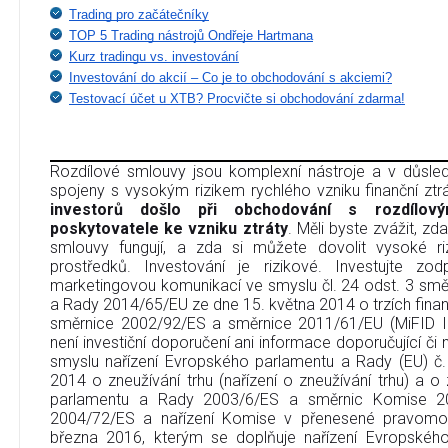
Trading pro začátečníky
TOP 5 Trading nástrojů Ondřeje Hartmana
Kurz tradingu vs. investování
Investování do akcií – Co je to obchodování s akciemi?
Testovací účet u XTB? Procvičte si obchodování zdarma!
Rozdílové smlouvy jsou komplexní nástroje a v důsledk
spojeny s vysokým rizikem rychlého vzniku finanční ztr
investorů došlo při obchodování s rozdílov
poskytovatele ke vzniku ztráty
. Měli byste zvážit, zd
smlouvy fungují, a zda si můžete dovolit vysoké riz
prostředků. Investování je rizikové. Investujte zo
marketingovou komunikací ve smyslu čl. 24 odst. 3 sm
a Rady 2014/65/EU ze dne 15. května 2014 o trzích finan
směrnice 2002/92/ES a směrnice 2011/61/EU (MiFID I
není investiční doporučení ani informace doporučující či na
smyslu nařízení Evropského parlamentu a Rady (EU) č
2014 o zneužívání trhu (nařízení o zneužívání trhu) a 
parlamentu a Rady 2003/6/ES a směrnic Komise 2
2004/72/ES a nařízení Komise v přenesené pravomo
března 2016, kterým se doplňuje nařízení Evropskéh