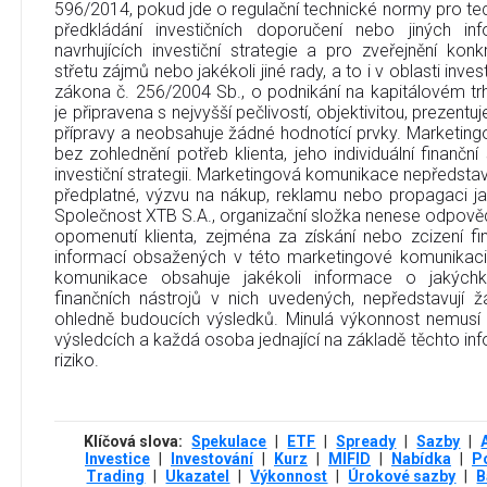
596/2014, pokud jde o regulační technické normy pro tec
předkládání investičních doporučení nebo jiných in
navrhujících investiční strategie a pro zveřejnění ko
střetu zájmů nebo jakékoli jiné rady, a to i v oblasti inve
zákona č. 256/2004 Sb., o podnikání na kapitálovém t
je připravena s nejvyšší pečlivostí, objektivitou, prezent
přípravy a neobsahuje žádné hodnotící prvky. Marketin
bez zohlednění potřeb klienta, jeho individuální finanční
investiční strategii. Marketingová komunikace nepředstavu
předplatné, výzvu na nákup, reklamu nebo propagaci jak
Společnost XTB S.A., organizační složka nenese odpověd
opomenutí klienta, zejména za získání nebo zcizení fi
informací obsažených v této marketingové komunikaci
komunikace obsahuje jakékoli informace o jakýchko
finančních nástrojů v nich uvedených, nepředstavují
ohledně budoucích výsledků. Minulá výkonnost nemusí
výsledcích a každá osoba jednající na základě těchto info
riziko.
Klíčová slova:
Spekulace
|
ETF
|
Spready
|
Sazby
|
Investice
|
Investování
|
Kurz
|
MIFID
|
Nabídka
|
Po
Trading
|
Ukazatel
|
Výkonnost
|
Úrokové sazby
|
B