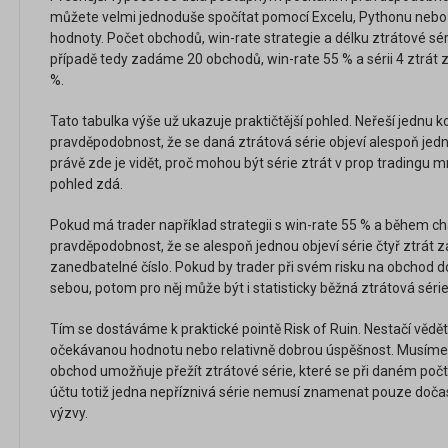
můžete velmi jednoduše spočítat pomocí Excelu, Pythonu nebo i 
hodnoty. Počet obchodů, win-rate strategie a délku ztrátové sé
případě tedy zadáme 20 obchodů, win-rate 55 % a sérii 4 ztrát 
%.
Tato tabulka výše už ukazuje praktičtější pohled. Neřeší jednu 
pravděpodobnost, že se daná ztrátová série objeví alespoň je
právě zde je vidět, proč mohou být série ztrát v prop tradingu
pohled zdá.
Pokud má trader například strategii s win-rate 55 % a během c
pravděpodobnost, že se alespoň jednou objeví série čtyř ztrát za
zanedbatelné číslo. Pokud by trader při svém risku na obchod do
sebou, potom pro něj může být i statisticky běžná ztrátová sé
Tím se dostáváme k praktické pointě Risk of Ruin. Nestačí vědě
očekávanou hodnotu nebo relativně dobrou úspěšnost. Musíme s
obchod umožňuje přežít ztrátové série, které se při daném poč
účtu totiž jedna nepříznivá série nemusí znamenat pouze doča
výzvy.