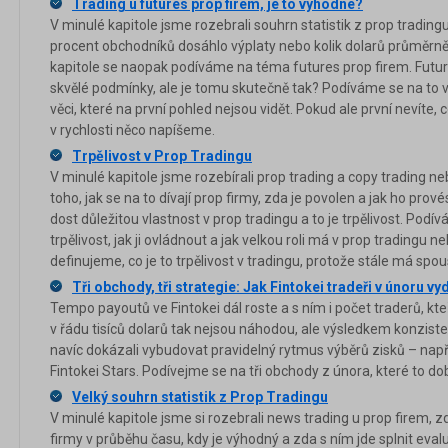
Trading u futures prop firem, je to výhodné?
V minulé kapitole jsme rozebrali souhrn statistik z prop tradingu, 
procent obchodníků dosáhlo výplaty nebo kolik dolarů průměrně 
kapitole se naopak podíváme na téma futures prop firem. Futur
skvělé podmínky, ale je tomu skutečně tak? Podíváme se na to v
věci, které na první pohled nejsou vidět. Pokud ale první nevíte, c
v rychlosti něco napíšeme.
Trpělivost v Prop Tradingu
V minulé kapitole jsme rozebírali prop trading a copy trading ne
toho, jak se na to dívají prop firmy, zda je povolen a jak ho pro
dost důležitou vlastnost v prop tradingu a to je trpělivost. Podív
trpělivost, jak ji ovládnout a jak velkou roli má v prop tradingu n
definujeme, co je to trpělivost v tradingu, protože stále má spous
Tři obchody, tři strategie: Jak Fintokei tradeři v únoru vy
Tempo payoutů ve Fintokei dál roste a s ním i počet traderů, kt
v řádu tisíců dolarů tak nejsou náhodou, ale výsledkem konzisten
navíc dokázali vybudovat pravidelný rytmus výběrů zisků – např
Fintokei Stars. Podívejme se na tři obchody z února, které to dobř
Velký souhrn statistik z Prop Tradingu
V minulé kapitole jsme si rozebrali news trading u prop firem, zda
firmy v průběhu času, kdy je výhodný a zda s ním jde splnit ev