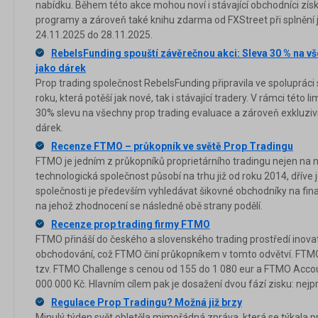
nabídku. Během této akce mohou noví i stávající obchodníci zís
programy a zároveň také knihu zdarma od FXStreet při splnění
24.11.2025 do 28.11.2025.
RebelsFunding spouští závěrečnou akci: Sleva 30 % na v
jako dárek
Prop trading společnost RebelsFunding připravila ve spolupráci 
roku, která potěší jak nové, tak i stávající tradery. V rámci tét
30% slevu na všechny prop trading evaluace a zároveň exkluzivn
dárek.
Recenze FTMO – průkopník ve světě Prop Tradingu
FTMO je jedním z průkopníků proprietárního tradingu nejen na n
technologická společnost působí na trhu již od roku 2014, dříve
společnosti je především vyhledávat šikovné obchodníky na finan
na jehož zhodnocení se následně obě strany podělí.
Recenze prop trading firmy FTMO
FTMO přináší do českého a slovenského trading prostředí inovati
obchodování, což FTMO činí průkopníkem v tomto odvětví. FTMO 
tzv. FTMO Challenge s cenou od 155 do 1 080 eur a FTMO Acco
000 000 Kč. Hlavním cílem pak je dosažení dvou fází zisku: nejp
Regulace Prop Tradingu? Možná již brzy
Minulý týden svět obletěla mimořádná zpráva, která se týkala p