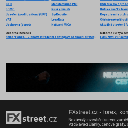
GTC
Manufacturing PMI
CSG získala z prode
FOMO
Ruský ministr
Uzavřený podílový fond (UPF)
ZipRecuiter
VAT
LeapRate
Očekávané události 
Úschovna (depot)
Nařízení MiCA
Aktuálně otevřené f
Odborná literatura
Odborné kurzy a se
Kniha "FOREX – Ziskové intradenní a swingové obchodní strategie" od Kathy Lien vychází v češtině!
FXstreet.cz - forex, ko
Nezávislý investiční server zaměř
Vzdělávací články, cenové grafy,