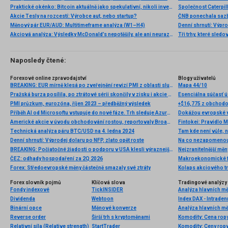
Praktické okénko: Bitcoin aktuálně jako spekulativní, nikoli investiční aktivum
Akcie Tesly na rozcestí: Výrobce aut, nebo startup?
Měnový pár EUR/AUD: Multitimeframe analýza (W1–H4)
Denní shrnutí: Výpro
Akciová analýza: Výsledky McDonald’s nepotěšily, ale ani neurazily. Jakou vizi společnost prezentovala?
Tři trhy, které sledo
Naposledy čtené:
Forexové online zpravodajství
Blogy uživatelů
BREAKING: EUR mírně klesá po zveřejnění revizí PMI z oblasti služeb
Mapa 44/10
Pražská burza posílila, po ztrátové sérii skončily v zisku i akcie ČEZ
Esenciálna súčasť
PMI průzkum, eurozóna, říjen 2023 – předběžný výsledek
+$16,775 z obchodov
Příběh AI od Microsoftu vstupuje do nové fáze. Trh sleduje Azure a tržby
Dokážou evropské v
Americké akcie v úvodu obchodování rostou, reportovaly Broadcom, Costco, Hewlett Packard a další
Fintokei: Pravidlo 
Technická analýza páru BTC/USD na 4. ledna 2024
Tam kde není vůle, n
Denní shrnutí: Výprodej dolaru po NFP, zlato opět roste
Na co nezapomenout
BREAKING: Počiatočné žiadosti o podporu v USA klesli výraznejšie ako sa očakávalo
Nejzranitelnější měn
ČEZ: odhady hospodaření za 2Q 2026
Makroekonomické fak
Forex: Středoevropské měny částečně smazaly své ztráty
Kolaps akciového tr
Forex slovník pojmů
Klíčová slova
Tradingové analýzy 
Fondy indexové
TickINSIDER
Analýza hlavních m
Dividenda
Webtoon
Index DAX - Intraden
Binární opce
Měnové konverze
Analýza hlavních m
Reverse order
Širší trh s kryptoměnami
Komodity: Cena rop
Relativní síla (Relative strength)
StartTrader