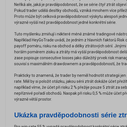
Neříká ale, jaká je pravděpodobnost, že se série čtyř ztrát obje
Pokud trader udělá desítky obchodů, vzniká mnohem více příležit
Proto může být celková pravděpodobnost výskytu alespoň jedné
výrazně vyšší než pravděpodobnost jedné konkrétní série.
Tuto myšlenku zmiňují i některé méně známé tradingové nástroj
Například HeyGoTrade uvádí, že jedním z hlavních faktorů Risk 
payoff poměru, risku na obchod a délky ztrátových sérií. Jinými 
horším poměrem zisku a ztráty má vyšší pravděpodobnost delší
zase popisuje consecutive losses jako důležitý prvek risk mana
souvisí s maximálním drawdownem a pravděpodobností, že trade
Prakticky to znamená, že trader by neměl hodnotit strategii j
rate. Měl by si položit otázku, jakou sérii ztrát dokáže účet pře
například víme, že účet při risku 2 % přežije pouze 5 ztrát za seb
nepříznivé pořadí obchodů. Naopak při risku 0,5 % může účet přež
výrazně větší prostor.
Ukázka pravděpodobnosti série ztr
Pro win-rate 55 % vypadá pravděpodobnost konkrétní série ztrá