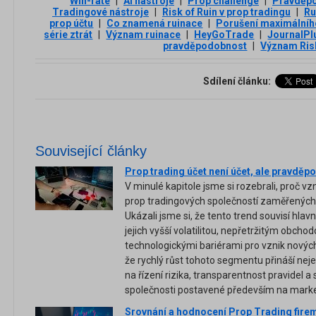
Win-rate
|
AI nástroje
|
Prop challenge
|
Pravděpo
Tradingové nástroje
|
Risk of Ruin v prop tradingu
|
Ru
prop účtu
|
Co znamená ruinace
|
Porušení maximální
série ztrát
|
Význam ruinace
|
HeyGoTrade
|
JournalPl
pravděpodobnost
|
Význam Risk
Sdílení článku:
Související články
Prop trading účet není účet, ale pravděp
V minulé kapitole jsme si rozebrali, proč vz
prop tradingových společností zaměřených
Ukázali jsme si, že tento trend souvisí hl
jejich vyšší volatilitou, nepřetržitým obcho
technologickými bariérami pro vznik nových
že rychlý růst tohoto segmentu přináší nejen
na řízení rizika, transparentnost pravidel a 
společnosti postavené především na marke
Srovnání a hodnocení Prop Trading fire