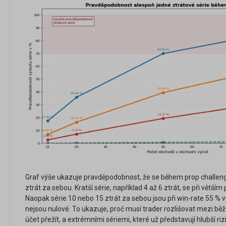
Graf výše ukazuje pravděpodobnost, že se během prop challenge
ztrát za sebou. Kratší série, například 4 až 6 ztrát, se při větš
Naopak série 10 nebo 15 ztrát za sebou jsou při win-rate 55 %
nejsou nulové. To ukazuje, proč musí trader rozlišovat mezi bě
účet přežít, a extrémními sériemi, které už představují hlubší riz