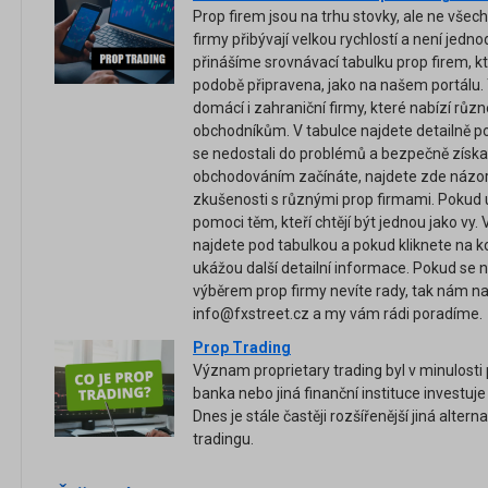
Prop firem jsou na trhu stovky, ale ne všech
firmy přibývají velkou rychlostí a není jedn
přinášíme srovnávací tabulku prop firem, kte
podobě připravena, jako na našem portálu.
domácí i zahraniční firmy, které nabízí různ
obchodníkům. V tabulce najdete detailně 
se nedostali do problémů a bezpečně získal
obchodováním začínáte, najdete zde názory 
zkušenosti s různými prop firmami. Pokud 
pomoci těm, kteří chtějí být jednou jako vy.
najdete pod tabulkou a pokud kliknete na k
ukážou další detailní informace. Pokud se
výběrem prop firmy nevíte rady, tak nám n
info@fxstreet.cz a my vám rádi poradíme.
Prop Trading
Význam proprietary trading byl v minulosti 
banka nebo jiná finanční instituce investuje 
Dnes je stále častěji rozšířenější jiná alter
tradingu.