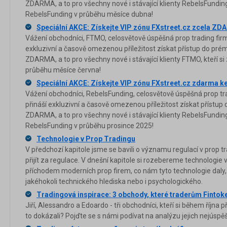
ZDARMA, a to pro všechny nové i stávající klienty RebelsFunding,
RebelsFunding v průběhu měsíce dubna!
Speciální AKCE: Získejte VIP zónu FXstreet.cz zcela Z
Vážení obchodníci, FTMO, celosvětově úspěšná prop trading firma
exkluzivní a časově omezenou příležitost získat přístup do pré
ZDARMA, a to pro všechny nové i stávající klienty FTMO, kteří 
průběhu měsíce června!
Speciální AKCE: Získejte VIP zónu FXstreet.cz zdarma 
Vážení obchodníci, RebelsFunding, celosvětově úspěšná prop trad
přináší exkluzivní a časově omezenou příležitost získat přístup
ZDARMA, a to pro všechny nové i stávající klienty RebelsFunding,
RebelsFunding v průběhu prosince 2025!
Technologie v Prop Tradingu
V předchozí kapitole jsme se bavili o významu regulací v prop 
přijít za regulace. V dnešní kapitole si rozebereme technologie v
příchodem moderních prop firem, co nám tyto technologie daly, 
jakéhokoli technického hlediska nebo i psychologického.
Tradingová inspirace: 3 obchody, které traderům Fintokei
Jiří, Alessandro a Edoardo - tři obchodníci, kteří si během října př
to dokázali? Pojďte se s námi podívat na analýzu jejich nejúspě