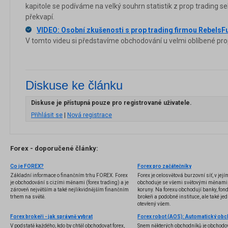
kapitole se podíváme na velký souhrn statistik z prop trading s
překvapí.
VIDEO: Osobní zkušenosti s prop trading firmou RebelsF
V tomto videu si představíme obchodování u velmi oblíbené pro
Diskuse ke článku
Diskuse je přístupná pouze pro registrované uživatele.
Přihlásit se
|
Nová registrace
Forex - doporučené články:
Co je FOREX?
Forex pro začátečníky
Základní informace o finančním trhu FOREX. Forex
Forex je celosvětová burzovní síť, v jej
je obchodování s cizími měnami (forex trading) a je
obchoduje se všemi světovými měnami,
zároveň největším a také nejlikvidnějším finančním
koruny. Na forexu obchodují banky, fondy
trhem na světě.
brokeři a podobné instituce, ale také jedn
otevřený všem.
Forex brokeři - jak správně vybrat
V podstatě každého, kdo by chtěl obchodovat forex,
Snem některých obchodníků je obchodo