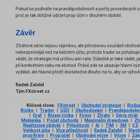
Pokud se podíváte na pravděpodobnosti a počty provedených obc
proč je tak obtížné udržet prop účet v dlouhém období.
Závěr
Ztrátové série nejsou výjimkou, ale přirozenou součástí obchodo
nebezpečnější než na běžném účtu, protože trader se pohybuje 
vědět, že strategie má určitou win-rate. Důležité je také vědět, j
při konkrétním risku na obchod. Právě zde se ukazuje hlavní vý
vydělat, ale hlavně přežít dostatečně dlouho na to, aby se výhod
Radek Zalubil
Tým FXstreet.cz
Klíčová slova:
FXstreet
|
Obchodní strategie
|
Rizika
Riziko
|
Trader
|
USD
|
Obchodování
|
Pravděpodobn
|
Graf
|
Řízení rizika
|
Firmy
|
Ztráty
|
Série ztrát
Myšlenka
|
Počet obchodů
|
Maximální drawdown
|
Zt
Nepříznivé období
|
Příležitosti
|
AI
|
TIM
|
3М
|
CZ
Velikost účtu
|
Více příležitostí
|
Radek Zalubil
|
Vlast
prop firmy
|
Prop účet
|
Obchodní výzvy
|
Výzvy
|
Zák