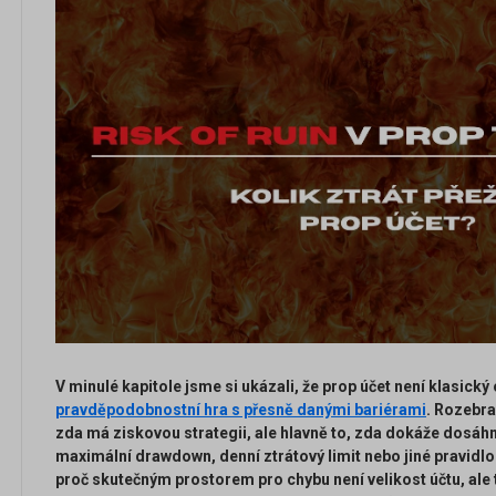
V minulé kapitole jsme si ukázali, že prop účet není klasický
pravděpodobnostní hra s přesně danými bariérami
. Rozebra
zda má ziskovou strategii, ale hlavně to, zda dokáže dosáhno
maximální drawdown, denní ztrátový limit nebo jiné pravidlo p
proč skutečným prostorem pro chybu není velikost účtu, ale 