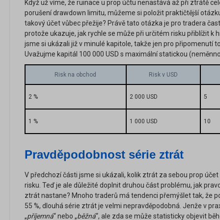
Když už víme, že ruinace u prop účtu nenastává až při ztrátě cel
porušení drawdown limitu, můžeme si položit praktičtější otázk
takový účet vůbec přežije? Právě tato otázka je pro tradera čast
protože ukazuje, jak rychle se může při určitém risku přiblížit k 
jsme si ukázali již v minulé kapitole, takže jen pro připomenutí
Uvažujme kapitál 100 000 USD s maximální statickou (neměnno
Risk na obchod
Risk v USD
2 %
2 000 USD
5
1 %
1 000 USD
10
Pravděpodobnost série ztrát
V předchozí části jsme si ukázali, kolik ztrát za sebou prop účet
risku. Teď je ale důležité doplnit druhou část problému, jak pra
ztrát nastane? Mnoho traderů má tendenci přemýšlet tak, že p
55 %, dlouhá série ztrát je velmi nepravděpodobná. Jenže v praxi
„
příjemná
“ nebo „
běžná
“, ale zda se může statisticky objevit 