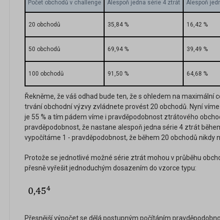
Počet obchodů v challenge
Alespoň jedna série 4 ztrát
Alespoň jedn
20 obchodů
35,84 %
16,42 %
50 obchodů
69,94 %
39,49 %
100 obchodů
91,50 %
64,68 %
Řekněme, že váš odhad bude ten, že s ohledem na maximální c
trvání obchodní výzvy zvládnete provést 20 obchodů. Nyní víme 
je 55 % a tím pádem víme i pravděpodobnost ztrátového obcho
pravděpodobnost, že nastane alespoň jedna série 4 ztrát během 
vypočítáme 1 - pravděpodobnost, že během 20 obchodů nikdy n
Protože se jednotlivé možné série ztrát mohou v průběhu obcho
přesně vyřešit jednoduchým dosazením do vzorce typu:
Přesnější výpočet se dělá postupným počítáním pravděpodobností,