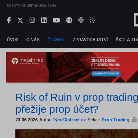
SOBOTA 08. SRPNA 2026 21:56
ÚVOD
O NÁS
ČLÁNKY
ZPRAVODAJSTVÍ
ŠKOLA TR
Risk of Ruin v prop trading
přežije prop účet?
23.06.2026
Autor:
Tým FXstreet.cz
Sekce:
Prop Trading