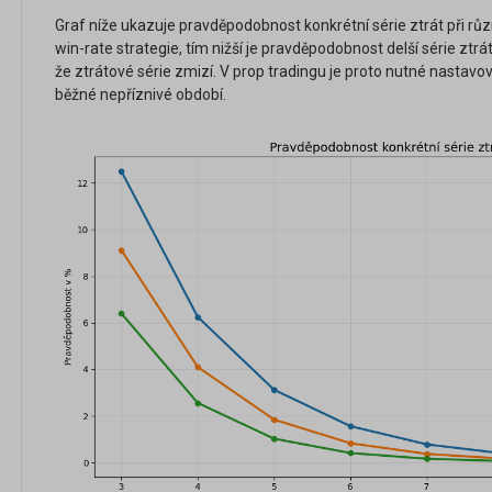
Graf níže ukazuje pravděpodobnost konkrétní série ztrát při růz
win-rate strategie, tím nižší je pravděpodobnost delší série ztr
že ztrátové série zmizí. V prop tradingu je proto nutné nastavovat
běžné nepříznivé období.