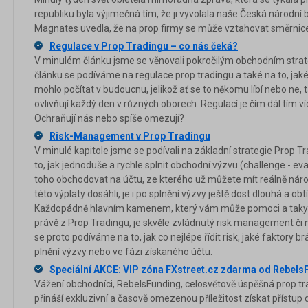
republiku byla výjimečná tím, že ji vyvolala naše Česká národní
Magnates uvedla, že na prop firmy se může vztahovat směrnice
Regulace v Prop Tradingu – co nás čeká?
V minulém článku jsme se věnovali pokročilým obchodním strat
článku se podíváme na regulace prop tradingu a také na to, jaké 
mohlo počítat v budoucnu, jelikož ať se to někomu líbí nebo ne,
ovlivňují každý den v různých oborech. Regulací je čím dál tím víc
Ochraňují nás nebo spíše omezují?
Risk-Management v Prop Tradingu
V minulé kapitole jsme se podívali na základní strategie Prop Tr
to, jak jednoduše a rychle splnit obchodní výzvu (challenge - eval
toho obchodovat na účtu, ze kterého už můžete mít reálně náro
této výplaty dosáhli, je i po splnění výzvy ještě dost dlouhá a ob
Každopádně hlavním kamenem, který vám může pomoci a taky p
právě z Prop Tradingu, je skvěle zvládnutý risk management č
se proto podíváme na to, jak co nejlépe řídit risk, jaké faktory b
plnění výzvy nebo ve fázi získaného účtu.
Speciální AKCE: VIP zóna FXstreet.cz zdarma od Rebels
Vážení obchodníci, RebelsFunding, celosvětově úspěšná prop trad
přináší exkluzivní a časově omezenou příležitost získat přístup