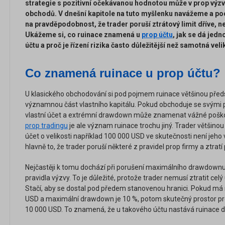
strategie s pozitivní očekávanou hodnotou může v prop výzv
obchodů. V dnešní kapitole na tuto myšlenku navážeme a p
na pravděpodobnost, že trader poruší ztrátový limit dříve, n
Ukážeme si, co ruinace znamená u
prop účtu
, jak se dá jed
účtu a proč je řízení rizika často důležitější než samotná vel
Co znamená ruinace u prop účtu?
U klasického obchodování si pod pojmem ruinace většinou předst
významnou část vlastního kapitálu. Pokud obchoduje se svými p
vlastní účet a extrémní drawdown může znamenat vážné poškoz
prop tradingu
je ale význam ruinace trochu jiný. Trader většinou
účet o velikosti například 100 000 USD ve skutečnosti není jeho
hlavně to, že trader poruší některé z pravidel prop firmy a ztratí 
Nejčastěji k tomu dochází při porušení maximálního drawdownu,
pravidla výzvy. To je důležité, protože trader nemusí ztratit celý
Stačí, aby se dostal pod předem stanovenou hranici. Pokud má 
USD a maximální drawdown je 10 %, potom skutečný prostor pro
10 000 USD. To znamená, že u takového účtu nastává ruinace dř