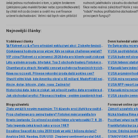
čeká jednou rozhodování o tom, s jakým brokerem
nutnosti jakéhokoliv zásahu do obchod
(přeloženo jako makléř/broker nebo zprostředkovatel)
fikce nebo reálná záležitost? Kolik z nás
by chtěl mít co do činění a svěřil mu své finance
"roboti" mohou profitabilně obchodovat
určené k obchodování. Velmi rád bych vám přiblížil
principech fungují?
problematiku výběru brokera, rozdíl mezi
jednotlivými typy brokerů a v neposlední řadě uvedu
několik příkladů nejznámějších z nich.
Nejnovější články:
Vzdělávací články
Denní kalendář udál
🚀 FXstreet.cz & eToro přinášejí exkluzivní akci: Získejte 6měsíční členství ve VIP zóně ZDARMA
Ve Švýcarsku rezer
Očekávaná hodnota prop výzvy: Kdy se nákup challenge vyplatí?
V USA spotřebitelsk
VIP zóna FXstreet.cz v červenci 2026 byla pro klienty opět zisková
V USA bude mít slo
Léto v plném proudu, trhy také: Top 3 obchody traderů Fintokei na indexech a zlatě
V USA týdenní statist
Chamtivost a strach: Největší cenové pohyby na finančních trzích (červenec 2026)
V Kanadě Ivey index
Káva na rozcestí. Přinese rekordní úroda další pokles cen?
V USA průměrný hod
Stvořil elitní klub, kde Ameriku obral o 65 miliard. Madoff řídil největší Ponzi dějin
V USA míra nezaměs
Akcie, dolar, bitcoin, zlato, ropa: Začíná to!
V USA NFP report z
Historická data, kde je získat, jak připojit svého data providera do MultiCharts a proč je budeme potřebovat? (4. díl)
V Kanadě míra neza
Jak obchodují profíci: Fibonacci trading - systém úspěšných traderů
V USA zásoby zemní
Blogy uživatelů
Forexové online zp
Zlato vyráží k novým maximům: Tři důvody, proč žlutý kov opět dominuje
Prop challenge pro swing tradery? Fintokei mění pravidla hry
Nízká hladina Rýna 
Krypto šeptanda: Co přinesl poslední týden v kryptosvětě (7. 8. 2026)
Pozitivní vývoj na Wa
Tato legenda čeká krach jako v roce 1987!
Frankfurtská burza 
Dosáhne SpaceX do roku 2030 tržeb ve výši 1 bilionu dolarů?
Analýza DAX, Nasdaq, EUR/USD: Zlepšený sentiment poslal DAX na nová maxima