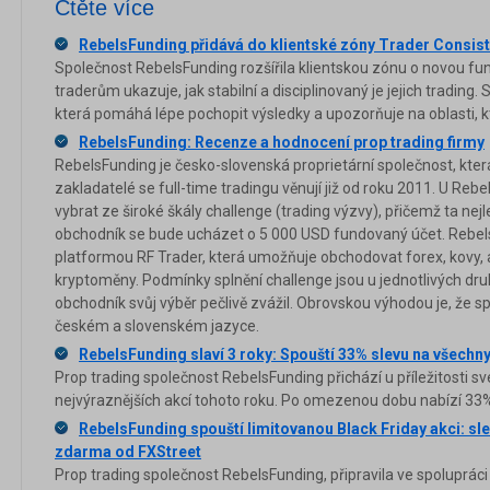
Čtěte více
RebelsFunding přidává do klientské zóny Trader Consiste
Společnost RebelsFunding rozšířila klientskou zónu o novou fu
traderům ukazuje, jak stabilní a disciplinovaný je jejich trading.
která pomáhá lépe pochopit výsledky a upozorňuje na oblasti, kt
RebelsFunding: Recenze a hodnocení prop trading firmy
RebelsFunding je česko-slovenská proprietární společnost, která 
zakladatelé se full-time tradingu věnují již od roku 2011. U R
vybrat ze široké škály challenge (trading výzvy), přičemž ta nejl
obchodník se bude ucházet o 5 000 USD fundovaný účet. Rebels
platformou RF Trader, která umožňuje obchodovat forex, kovy, a
kryptoměny. Podmínky splnění challenge jsou u jednotlivých druh
obchodník svůj výběr pečlivě zvážil. Obrovskou výhodou je, že
českém a slovenském jazyce.
RebelsFunding slaví 3 roky: Spouští 33% slevu na všechny
Prop trading společnost RebelsFunding přichází u příležitosti sv
nejvýraznějších akcí tohoto roku. Po omezenou dobu nabízí 33
RebelsFunding spouští limitovanou Black Friday akci: sl
zdarma od FXStreet
Prop trading společnost RebelsFunding, připravila ve spolupráci 