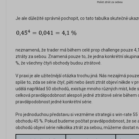
Je ale důležité správně pochopit, co tato tabulka skutečně ukaz
neznamená, že trader má během celé prop challenge pouze 4,1 
ztráty za sebou. Znamená pouze to, že jedna konkrétní skupi
%, že všechny čtyři obchody budou ztrátové.
V praxi je ale užitečnější otázka trochu jiná. Nás nezajímá pouz
spíše to, zda se série čtyř, pěti nebo šesti ztrát objeví někde v
udělá například 50 obchodů, existuje mnoho různých míst, kde s
celková pravděpodobnost alespoň jedné ztrátové série během c
pravděpodobnost jedné konkrétní série.
Pro jednoduchou představu si vezměme strategii s win-rate 55
obchodu 45 %. Pokud budeme počítat pravděpodobnost, že se 
obchodů objeví série několika ztrát za sebou, můžeme dostat na