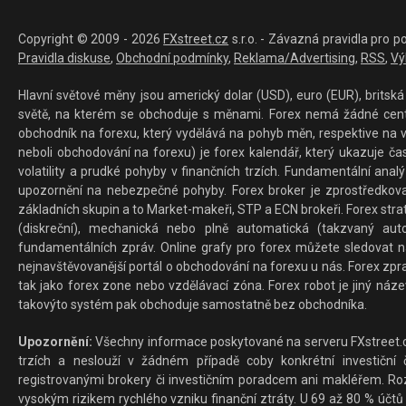
Copyright © 2009 - 2026
FXstreet.cz
s.r.o. - Závazná pravidla pro p
Pravidla diskuse
,
Obchodní podmínky
,
Reklama/Advertising
,
RSS
,
Vý
Hlavní světové měny jsou americký dolar (USD), euro (EUR), britská 
světě, na kterém se obchoduje s měnami. Forex nemá žádné centrál
obchodník na forexu, který vydělává na pohyb měn, respektive na v
neboli obchodování na forexu) je forex kalendář, který ukazuje č
volatility a prudké pohyby v finančních trzích. Fundamentální ana
upozornění na nebezpečné pohyby. Forex broker je zprostředkov
základních skupin a to Market-makeři, STP a ECN brokeři. Forex stra
(diskreční), mechanická nebo plně automatická (takzvaný aut
fundamentálních zpráv. Online grafy pro forex můžete sledovat na 
nejnavštěvovanější portál o obchodování na forexu u nás. Forex zprav
tak jako forex zone nebo vzdělávací zóna. Forex robot je jiný náz
takovýto systém pak obchoduje samostatně bez obchodníka.
Upozornění:
Všechny informace poskytované na serveru FXstreet.cz
trzích a neslouží v žádném případě coby konkrétní investiční č
registrovanými brokery či investičním poradcem ani makléřem. Rozd
vysokým rizikem rychlého vzniku finanční ztráty. U 69 až 80 % účtů 