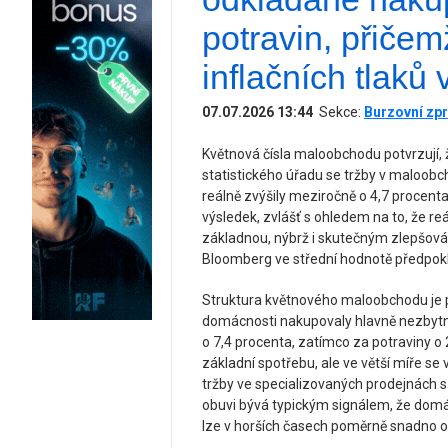
potravin, přičem
inflačních tlaků
07.07.2026 13:44
Sekce:
Burzovní zpr
Květnová čísla maloobchodu potvrzují, 
statistického úřadu se tržby v maloob
reálně zvýšily meziročně o 4,7 procent
výsledek, zvlášť s ohledem na to, že re
základnou, nýbrž i skutečným zlepšován
Bloomberg ve střední hodnotě předpoklá
Struktura květnového maloobchodu je p
domácnosti nakupovaly hlavně nezbytno
o 7,4 procenta, zatímco za potraviny o 
základní spotřebu, ale ve větší míře se
tržby ve specializovaných prodejnách s 
obuvi bývá typickým signálem, že domácno
lze v horších časech poměrně snadno od