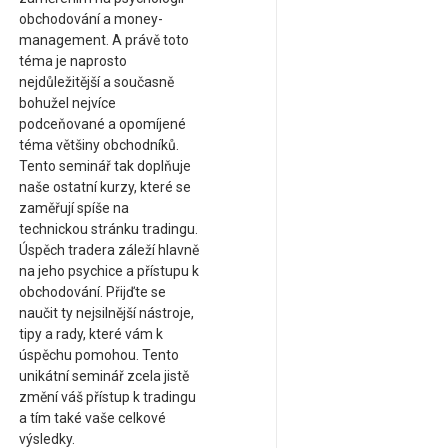
obchodování a money-
management. A právě toto
téma je naprosto
nejdůležitější a současně
bohužel nejvíce
podceňované a opomíjené
téma většiny obchodníků.
Tento seminář tak doplňuje
naše ostatní kurzy, které se
zaměřují spíše na
technickou stránku tradingu.
Úspěch tradera záleží hlavně
na jeho psychice a přístupu k
obchodování. Přijďte se
naučit ty nejsilnější nástroje,
tipy a rady, které vám k
úspěchu pomohou. Tento
unikátní seminář zcela jistě
změní váš přístup k tradingu
a tím také vaše celkové
výsledky.