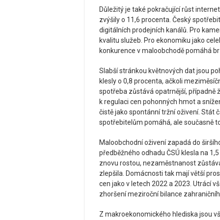
Důležitý je také pokračující růst inter
zvýšily o 11,6 procenta. Český spotřebi
digitálních prodejních kanálů. Pro kam
kvalitu služeb. Pro ekonomiku jako celek
konkurence v maloobchodě pomáhá brzd
Slabší stránkou květnových dat jsou po
klesly o 0,8 procenta, ačkoli meziměsíč
spotřeba zůstává opatrnější, případně 
k regulaci cen pohonných hmot a snížen
čistě jako spontánní tržní oživení. Stá
spotřebitelům pomáhá, ale současně to
Maloobchodní oživení zapadá do širšíh
předběžného odhadu ČSÚ klesla na 1,5 
znovu rostou, nezaměstnanost zůstává 
zlepšila. Domácnosti tak mají větší pro
cen jako v letech 2022 a 2023. Utrácí vš
zhoršení meziroční bilance zahraniční
Z makroekonomického hlediska jsou vš