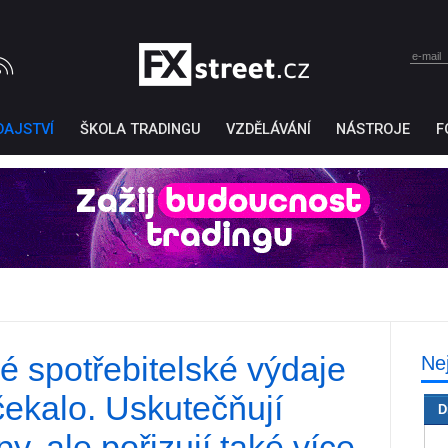
DAJSTVÍ
ŠKOLA TRADINGU
VZDĚLÁVÁNÍ
NÁSTROJE
F
é spotřebitelské výdaje
Ne
Ticker Tape
by TradingView
 čekalo. Uskutečňují
D
, ale pořizují také více