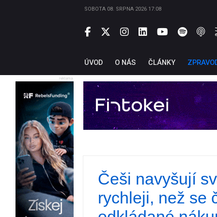
SOBOTA 08. SRPNA 2026 17:08
ÚVOD
O NÁS
ČLÁNKY
ZPRAVO
reklama
Češi navyšují sv
rychleji, než se
odkládané nákupy