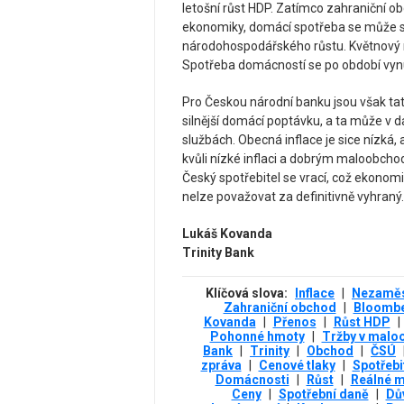
letošní růst HDP. Zatímco zahraniční o
ekonomiky, domácí spotřeba se může st
národohospodářského růstu. Květnový ma
Spotřeba domácností se po období vyn
Pro Českou národní banku jsou však ta
silnější domácí poptávku, a ta může v d
službách. Obecná inflace je sice nízká,
kvůli nízké inflaci a dobrým maloobcho
Český spotřebitel se vrací, což ekonomi
nelze považovat za definitivně vyhraný.
Lukáš Kovanda
Trinity Bank
Klíčová slova:
Inflace
|
Nezaměs
Zahraniční obchod
|
Bloomb
Kovanda
|
Přenos
|
Růst HDP
|
Pohonné hmoty
|
Tržby v malo
Bank
|
Trinity
|
Obchod
|
ČSÚ
zpráva
|
Cenové tlaky
|
Spotřebi
Domácnosti
|
Růst
|
Reálné 
Ceny
|
Spotřební daně
|
Dů