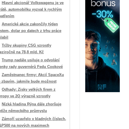
Hlavní akcionář Volkswagenu je ve
rátě, automobilku vyzval k rychlým
patřením
Americké akcie zakončily týden
stem, dolar po datech z trhu práce
labil
Tržby skupiny CSG vzrostly
eziročně na 78,8 mld. Kč
Trump nadále usiluje o odvolání
lenky rady guvernérů Fedu Cookové
Zaměstnanec firmy: Akcií SpaceXu
e zbavím, jakmile bude možnost
Odhady: Zisky velkých firem z
vropy ve 2Q výrazně vzrostly
Nízká hladina Rýna dále zhoršuje
otíže německého průmyslu
Zámoří uzavřelo v kladných číslech,
&P500 na nových maximech