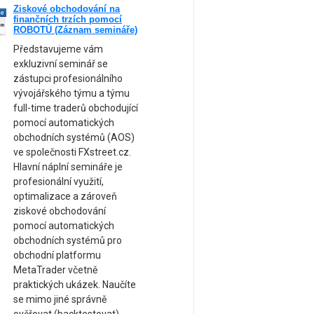
Ziskové obchodování na
ne
finančních trzích pomocí
am
ROBOTŮ (Záznam semináře)
Představujeme vám
exkluzivní seminář se
zástupci profesionálního
vývojářského týmu a týmu
full-time traderů obchodující
pomocí automatických
obchodních systémů (AOS)
ve společnosti FXstreet.cz.
Hlavní náplní semináře je
profesionální využití,
optimalizace a zároveň
ziskové obchodování
pomocí automatických
obchodních systémů pro
obchodní platformu
MetaTrader včetně
praktických ukázek. Naučíte
se mimo jiné správně