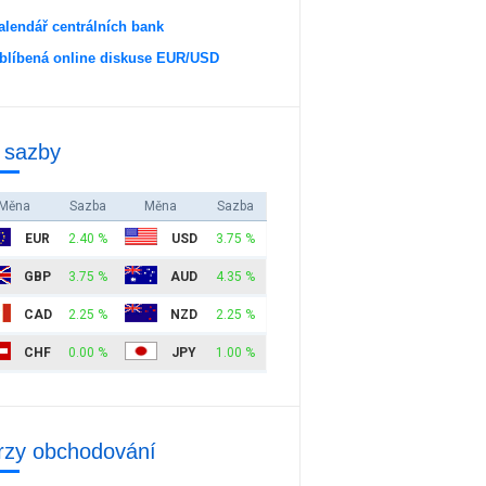
alendář centrálních bank
blíbená online diskuse EUR/USD
 sazby
Měna
Sazba
Měna
Sazba
EUR
2.40 %
USD
3.75 %
GBP
3.75 %
AUD
4.35 %
CAD
2.25 %
NZD
2.25 %
CHF
0.00 %
JPY
1.00 %
rzy obchodování