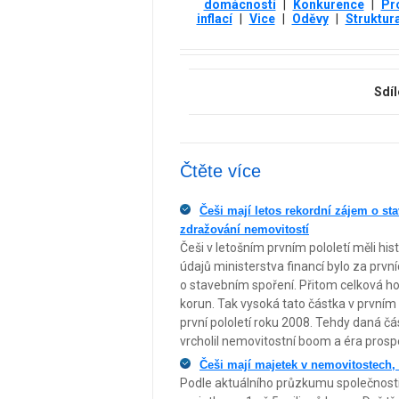
domácností
|
Konkurence
|
Pr
inflací
|
Vice
|
Oděvy
|
Struktur
Sdíl
Čtěte více
Češi mají letos rekordní zájem o st
zdražování nemovitostí
Češi v letošním prvním pololetí měli hi
údajů ministerstva financí bylo za prv
o stavebním spoření. Přitom celková hod
korun. Tak vysoká tato částka v prvním p
první pololetí roku 2008. Tehdy daná čás
vrcholil nemovitostní boom a éra prosp
Češi mají majetek v nemovitostech, 
Podle aktuálního průzkumu společnost