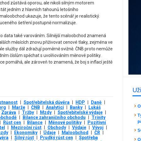
bchod zůstává oporou, ale nikoli silným motorem
át jedním z hlavních tahounů letošního
loobchod ukazuje, že tento scénář je realistický.
uceného šetření postupně normalizuje.
to data také varováním. Silnější maloobchod znamená
alších měsících znovu přiživovat cenové tlaky, zejména ve
 ale služby dál zdražují poměrně svižně. ČNB proto nemůže
dním číslům spěchat s uvolňováním měnové politiky.
ce pomáhá, ale zároveň to znamená, že boj s inflací ještě
Už
tnanost
|
Spotřebitelská důvěra
|
HDP
|
Daně
|
O
erg
|
Marže
|
ČNB
|
Analytici
|
Banky
|
Lukáš
Zpráva
|
Tržby
|
Mzdy
|
Spotřebitelské výdaje
|
T
obchodě
|
Bilance zahraničního obchodu
|
Trinity
p
|
Růst cen
|
Bilance
|
Měnové politiky
|
Pozitivní
tel
|
Meziroční růst
|
Obchody
|
Výdaje
|
Vývoj
|
S
mzdy
|
Ekonomiky
|
Údaje
|
Maloobchod
|
ČR
|
věra
|
Silný růst
|
Prudký růst cen
|
Spotřeba
O