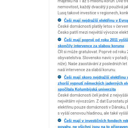
majetku na 1 až 5 milionů korun. Dvě tř
nemovitost, každý dvacátý ji používá ja
Lusq takové investice v regionech, konk
Češi mají nejdražší elektřinu v Evr
České domácnosti platily letos v červen
Česko patří mezi největší vývozce elekt
Češi mají poprvé od roku 2011 vyšší
skončily intervence za slabou korunu
ČR si může gratulovat. Poprvé od roku 
obyvatelstva. Slovensko navíc v pořadí 
níže). Naše zaostávání z posledních le
naší intervence za slabší korunu.
Češi mají skoro nejdražší elektřinu 
zhorší vypnutí německých jaderných elek
spočítala Kolumbijská univerzita
České domácnosti čelí jedné z nejvyššíc
největším vývozcům. Z dat Eurostatu ply
elektřinu pouze domácnosti v Dánsku, B
s vyšší cenovou hladinou, ale také vyš
Češi mají v investičních fondech rek
povahy, ne všichni jsou na to připraven