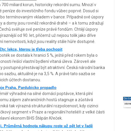
 700 miliard korun, historicky rekordní sumu. Mnozí v
vé peníze do investičního fondu vůbec poprvé. Dosud si
 nebo termínovaným vkladem v bance. Případně své úspory
ty a domy jsou rovněž rekordně drahé – a k tomu zdražují
e Čechů svěřuje své peníze právě fondům. Chtějí úspory
ýraznější od 90. let, přičemž už nejsou tolik jako dříve
ní nemovitosti, když jsou reality stále hůře dostupné.
ty: lekce, kterou je třeba pochopit
ék se dostala k hranici 5 %, ještě před rokem byla o
nosti řešící vlastní bydlení vítaná úleva. Zároveň ale
čty postupně přestávají být atraktivní. Česká národní banka
o sazbu, aktuálně je na 3,5 %. A právě tato sazba se
řicích účtech dostanou.
huje Praha. Pardubicko propadlo
éměř výhradně na silné domácí poptávce, která plní
On-li
i tomu zájem zahraničních hostů stagnuje a zůstává
zázn
iká tak výrazná strukturální rozpolcenost, kdy cizinci
kový segment v Praze a regionální hoteliéři z velké části
á hlavní ekonom BHS Štěpán Křeček.
ji. Průměrná hodnota nákupu roste už pět let v řadě