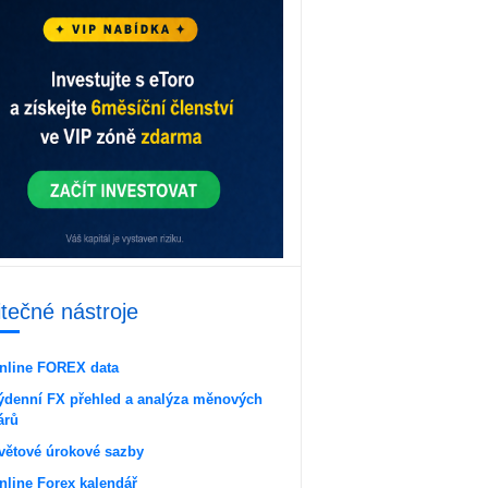
itečné nástroje
nline FOREX data
ýdenní FX přehled a analýza měnových
árů
větové úrokové sazby
nline Forex kalendář