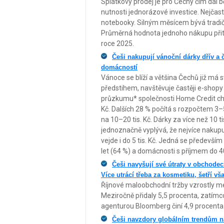
Splátkový prodej je pro Čechy čím dál b
nutnosti jednorázové investice. Nejčast
notebooky. Silným měsícem bývá tradičn
Průměrná hodnota jednoho nákupu přito
roce 2025.
Češi nakupují vánoční dárky dřív a 
domácností
Vánoce se blíží a většina Čechů již má 
předstihem, navštěvuje častěji e-shopy 
průzkumu* společnosti Home Credit chce
Kč. Dalších 28 % počítá s rozpočtem 3–5 
na 10–20 tis. Kč. Dárky za více než 10 t
jednoznačně vyplývá, že nejvíce nakupuj
vejde i do 5 tis. Kč. Jedná se předevš
let (64 %) a domácnosti s příjmem do 40 
Češi navyšují své útraty v obchodec
Více utrácí třeba za kosmetiku, šetří vš
Říjnové maloobchodní tržby vzrostly me
Meziročně přidaly 5,5 procenta, zatím
agenturou Bloomberg činí 4,9 procenta
Češi navzdory globálním trendům nad