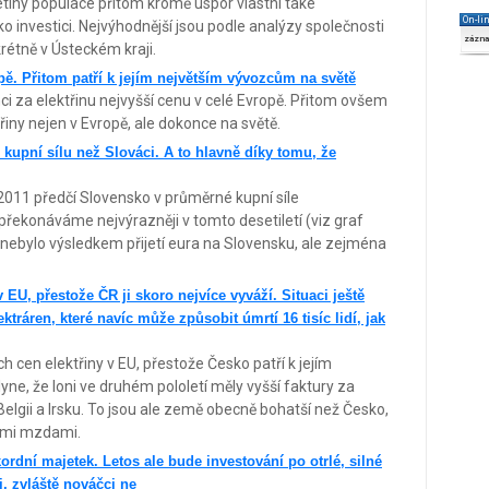
etiny populace přitom kromě úspor vlastní také
On-li
ko investici. Nejvýhodnější jsou podle analýzy společnosti
zázn
rétně v Ústeckém kraji.
opě. Přitom patří k jejím největším vývozcům na světě
ci za elektřinu nejvyšší cenu v celé Evropě. Přitom ovšem
řiny nejen v Evropě, ale dokonce na světě.
 kupní sílu než Slováci. A to hlavně díky tomu, že
2011 předčí Slovensko v průměrné kupní síle
překonáváme nejvýrazněji v tomto desetiletí (viz graf
t nebylo výsledkem přijetí eura na Slovensku, ale zejména
v EU, přestože ČR ji skoro nejvíce vyváží. Situaci ještě
tráren, které navíc může způsobit úmrtí 16 tisíc lidí, jak
h cen elektřiny v EU, přestože Česko patří k jejím
ne, že loni ve druhém pololetí měly vyšší faktury za
elgii a Irsku. To jsou ale země obecně bohatší než Česko,
šími mzdami.
ordní majetek. Letos ale bude investování po otrlé, silné
i, zvláště nováčci ne