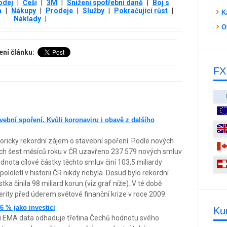
odej
|
Češi
|
3М
|
Snížení spotřební daně
|
Boj s
a
|
Nákupy
|
Prodeje
|
Služby
|
Pokračující růst
|
K
Náklady
|
O
ení článku:
FX
avební spoření. Kvůli koronaviru i obavě z dalšího
storicky rekordní zájem o stavební spoření. Podle nových
ních šest měsíců roku v ČR uzavřeno 237 579 nových smluv
nota cílové částky těchto smluv činí 103,5 miliardy
ololetí v historii ČR nikdy nebyla. Dosud bylo rekordní
tka činila 98 miliard korun (viz graf níže). V té době
erity před úderem světové finanční krize v roce 2009.
6 % jako investici
Ku
i EMA data odhaduje třetina Čechů hodnotu svého