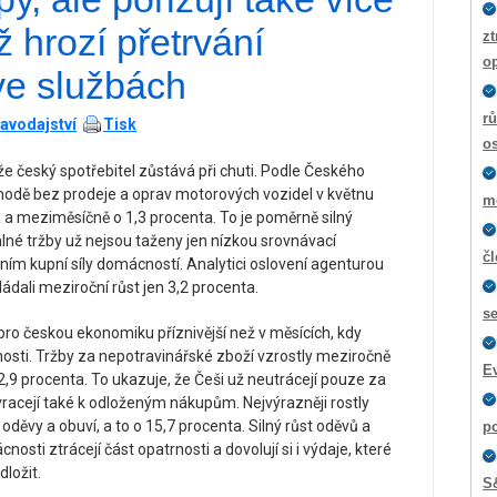
ž hrozí přetrvání
zt
o
 ve službách
rů
avodajství
Tisk
os
že český spotřebitel zůstává při chuti. Podle Českého
chodě bez prodeje a oprav motorových vozidel v květnu
m
a a meziměsíčně o 1,3 procenta. To je poměrně silný
álné tržby už nejsou taženy jen nízkou srovnávací
č
ím kupní síly domácností. Analytici oslovení agenturou
dali meziroční růst jen 3,2 procenta.
s
ro českou ekonomiku příznivější než v měsících, kdy
sti. Tržby za nepotravinářské zboží vzrostly meziročně
E
2,9 procenta. To ukazuje, že Češi už neutrácejí pouze za
 vracejí také k odloženým nákupům. Nejvýrazněji rostly
oděvy a obuví, a to o 15,7 procenta. Silný růst oděvů a
p
sti ztrácejí část opatrnosti a dovolují si i výdaje, které
ložit.
S