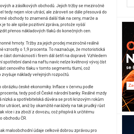
netových a zásilkových obchodů. Jejich tržby se meziročně
tel tedy nejen více utrácí, ale zároveň se dále přesouvá do
enné obchody to znamená další tlak na ceny, marže a
 je to ale spíše pozitivní zpráva, protože vyšší
it přenos nákladových tlaků do konečných cen.
honné hmoty. Tržby za jejich prodej meziročně reálně
ně vzrostly o 1,9 procenta. To naznačuje, že motoristická
že část domácností i firem dál šetří na dopravě. Vzhledem
í spotřební daně na naftu navíc nelze květnový vývoj číst
t část cenového tlaku v tomto segmentu tlumí, což
 zvyšuje náklady veřejných rozpočtů.
o obrázku české ekonomiky. Inflace v červnu podle
procenta, tedy pod cíl České národní banky. Reálné mzdy
nízká a spotřebitelská důvěra se proti krizovým rokům
stor utrácet, aniž by okamžitě narážely na tak prudký růst
ak více i za zboží z dovozu, což přispívá k určitému
ho obchodu ČR.
ak maloobchodní údaje celkově dobrou zprávou pro