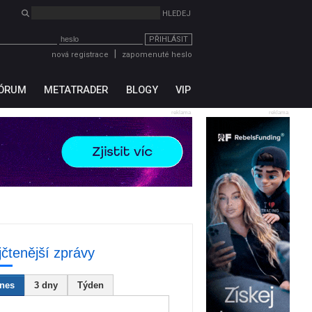
PŘIHLÁSIT
|
nová registrace
zapomenuté heslo
ÓRUM
METATRADER
BLOGY
VIP
reklama
reklama
jčtenější zprávy
nes
3 dny
Týden