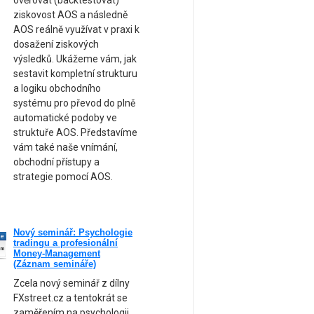
ověřovat (backtestovat)
ziskovost AOS a následně
AOS reálně využívat v praxi k
dosažení ziskových
výsledků. Ukážeme vám, jak
sestavit kompletní strukturu
a logiku obchodního
systému pro převod do plně
automatické podoby ve
struktuře AOS. Představíme
vám také naše vnímání,
obchodní přístupy a
strategie pomocí AOS.
Nový seminář: Psychologie
ne
tradingu a profesionální
am
Money-Management
(Záznam semináře)
Zcela nový seminář z dílny
FXstreet.cz a tentokrát se
zaměřením na psychologii