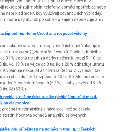
ěžnějším způsobem, jak si pořídit dražší zboží bez
ěji takto pořizují mobilní telefony, domácí spotřebiče nebo
ě například leden, kdy využívají povánočních výprodejů.
m roste už pátý rok po sobě – a zájem nepolevuje ani v
častěji online. Home Credit zná rozpočet většiny
svou nákupní strategii: nákup vánočních dárků plánuje s
a cílí na rozumný „zlatý střed“ výdajů. Podle aktuálního
 31 % Čechů utratit za dárky nejčastěji mezi 5–10 tis.
tis. Kč, 18 % se vejde do 3 tis. Kč a 20 % odhaduje útratu
is. Kč plánuje nakoupit až čtvrtina Čechů. Z výsledků tak
ících chce dodržet rozpočet 5-10 tis. Kč. Mnoho rodin se
ím o jednočlenné domácnosti (67 %), osoby ve věku 18-26
tis. Kč (63 %).
h rychleji, než se čekalo, díky rychlejšímu růst mezd.
ak na elektronice
ziročně i meziměsíčně o něco více, než se čekalo.
co střední hodnota odhadů analytiků oslovených
.
ále vidí příležitosti na domácím trhu, tj. v českých