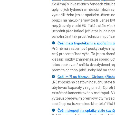
Češi mají v investičních fondech zhruba
uplynulých týdnech a měsících vložili s
vystačili třeba jen se spořícím účtem
použili na nákup nemovitosti. Jenže by
nejvýrazněji v celé EU. Takže stále víc
uchránit před inflací, jež letos bude nejv
ochotni činit tak prostřednictvím poříze
Češi mezi hypotékami a spořicími úč
Průměrná sazba nově poskytnutých hypot
celý procentní bod výše. To je pro domác
klesající sazby znamenají, že spořicí ú
letos opakovaně snížila dvoutýdenní rep
promítá do toho, jaké úroky lidé na spo
Češi míří na Moravu. Cizince přita
„Růst českého cestovního ruchu staví t
ubytovací kapacity v regionech. Oprot
extrémně koncentrován v metropoli. Vzn
vytěžují především prémiový čtyřhvězdič
spoléhají na tuzemskou klientelu,“ řík
Češi nakupují na splátky stále častě