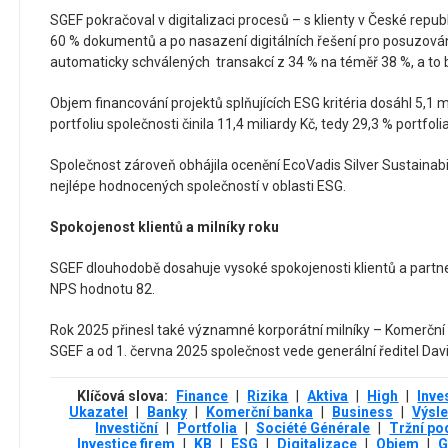
SGEF pokračoval v digitalizaci procesů – s klienty v České repub
60 % dokumentů a po nasazení digitálních řešení pro posuzování 
automaticky schválených transakcí z 34 % na téměř 38 %, a to be
Objem financování projektů splňujících ESG kritéria dosáhl 5,1 mi
portfoliu společnosti činila 11,4 miliardy Kč, tedy 29,3 % portfolia
Společnost zároveň obhájila ocenění EcoVadis Silver Sustainabili
nejlépe hodnocených společností v oblasti ESG.
Spokojenost klientů a milníky roku
SGEF dlouhodobě dosahuje vysoké spokojenosti klientů a partne
NPS hodnotu 82.
Rok 2025 přinesl také významné korporátní milníky – Komerčn
SGEF a od 1. června 2025 společnost vede generální ředitel Da
Klíčová slova:
Finance
|
Rizika
|
Aktiva
|
High
|
Inve
Ukazatel
|
Banky
|
Komerční banka
|
Business
|
Výsl
Investiční
|
Portfolia
|
Société Générale
|
Tržní po
Investice firem
|
KB
|
ESG
|
Digitalizace
|
Objem
|
G