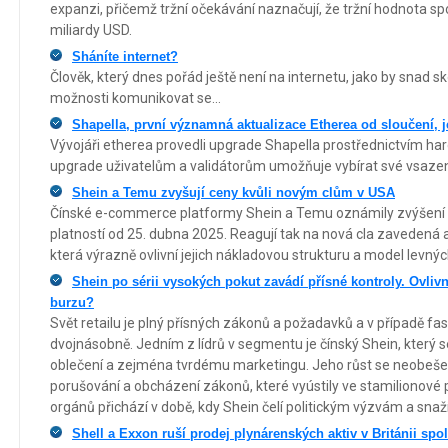
expanzi, přičemž tržní očekávání naznačují, že tržní hodnota sp
miliardy USD.
Sháníte internet?
Člověk, který dnes pořád ještě není na internetu, jako by snad s
možnosti komunikovat se...
Shapella, první významná aktualizace Etherea od sloučení, j
Vývojáři etherea provedli upgrade Shapella prostřednictvím ha
upgrade uživatelům a validátorům umožňuje vybírat své vsazené
Shein a Temu zvyšují ceny kvůli novým clům v USA
Čínské e-commerce platformy Shein a Temu oznámily zvýšení 
platností od 25. dubna 2025. Reagují tak na nová cla zavedená
která výrazně ovlivní jejich nákladovou strukturu a model levný
Shein po sérii vysokých pokut zavádí přísné kontroly. Ovlivn
burzu?
Svět retailu je plný přísných zákonů a požadavků a v případě fas
dvojnásobně. Jedním z lídrů v segmentu je čínský Shein, který 
oblečení a zejména tvrdému marketingu. Jeho růst se neobešel
porušování a obcházení zákonů, které vyústily ve stamilionové 
orgánů přichází v době, kdy Shein čelí politickým výzvám a snaž
Shell a Exxon ruší prodej plynárenských aktiv v Británii spo