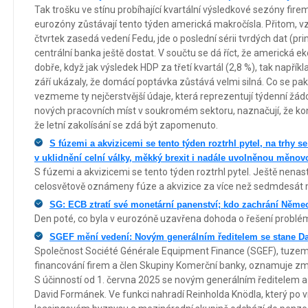
Tak trošku ve stínu probíhající kvartální výsledkové sezóny firem
eurozóny zůstávají tento týden americká makročísla. Přitom, vzh
čtvrtek zasedá vedení Fedu, jde o poslední sérii tvrdých dat (pr
centrální banka ještě dostat. V součtu se dá říct, že americká e
dobře, když jak výsledek HDP za třetí kvartál (2,8 %), tak napřík
září ukázaly, že domácí poptávka zůstává velmi silná. Co se pak
vezmeme ty nejčerstvější údaje, která reprezentují týdenní žádos
nových pracovních míst v soukromém sektoru, naznačují, že kon
že letní zakolísání se zdá být zapomenuto.
S fúzemi a akvizicemi se tento týden roztrhl pytel, na trhy se
v uklidnění celní války, měkký brexit i nadále uvolněnou měnovo
S fúzemi a akvizicemi se tento týden roztrhl pytel. Ještě nenast
celosvětově oznámeny fúze a akvizice za více než sedmdesát m
SG: ECB ztratí své monetární panenství; kdo zachrání Němec
Den poté, co byla v eurozóně uzavřena dohoda o řešení problém
SGEF mění vedení: Novým generálním ředitelem se stane D
Společnost Société Générale Equipment Finance (SGEF), tuzem
financování firem a člen Skupiny Komerční banky, oznamuje z
S účinností od 1. června 2025 se novým generálním ředitelem a
David Formánek. Ve funkci nahradí Reinholda Knödla, který po ví