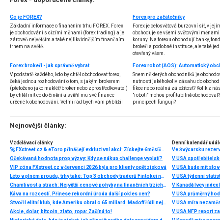
Co je FOREX?
Forex pro začátečníky
Základní informace o finančním trhu FOREX. Forex
Forex je celosvětová burzovní síť, v jej
je obchodování s cizími měnami (forex trading) a je
obchoduje se všemi světovými měnami,
zároveň největším a také nejlikvidnějším finančním
koruny. Na forexu obchodují banky, fondy
trhem na světě.
brokeři a podobné instituce, ale také jedn
otevřený všem.
Forex brokeři - jak správně vybrat
V podstatě každého, kdo by chtěl obchodovat forex,
Snem některých obchodníků je obchodo
čeká jednou rozhodování o tom, s jakým brokerem
nutnosti jakéhokoliv zásahu do obchod
(přeloženo jako makléř/broker nebo zprostředkovatel)
fikce nebo reálná záležitost? Kolik z nás
by chtěl mít co do činění a svěřil mu své finance
"roboti" mohou profitabilně obchodovat
určené k obchodování. Velmi rád bych vám přiblížil
principech fungují?
problematiku výběru brokera, rozdíl mezi
jednotlivými typy brokerů a v neposlední řadě uvedu
několik příkladů nejznámějších z nich.
Nejnovější články:
Vzdělávací články
Denní kalendář udál
🚀 FXstreet.cz & eToro přinášejí exkluzivní akci: Získejte 6měsíční členství ve VIP zóně ZDARMA
Ve Švýcarsku rezer
Očekávaná hodnota prop výzvy: Kdy se nákup challenge vyplatí?
V USA spotřebitelsk
VIP zóna FXstreet.cz v červenci 2026 byla pro klienty opět zisková
V USA bude mít slo
Léto v plném proudu, trhy také: Top 3 obchody traderů Fintokei na indexech a zlatě
V USA týdenní statist
Chamtivost a strach: Největší cenové pohyby na finančních trzích (červenec 2026)
V Kanadě Ivey index
Káva na rozcestí. Přinese rekordní úroda další pokles cen?
V USA průměrný hod
Stvořil elitní klub, kde Ameriku obral o 65 miliard. Madoff řídil největší Ponzi dějin
V USA míra nezaměs
Akcie, dolar, bitcoin, zlato, ropa: Začíná to!
V USA NFP report z