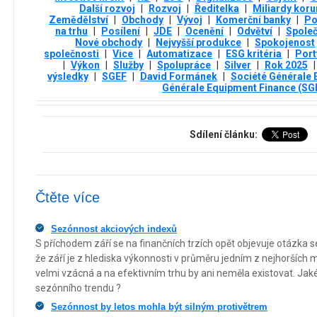
Další rozvoj
|
Rozvoj
|
Ředitelka
|
Miliardy koru
Zemědělství
|
Obchody
|
Vývoj
|
Komerční banky
|
Po
na trhu
|
Posílení
|
JDE
|
Ocenění
|
Odvětví
|
Společ
Nové obchody
|
Nejvyšší produkce
|
Spokojenost
společnosti
|
Vice
|
Automatizace
|
ESG kritéria
|
Port
|
Výkon
|
Služby
|
Spolupráce
|
Silver
|
Rok 2025
|
výsledky
|
SGEF
|
David Formánek
|
Société Générale 
Générale Equipment Finance (SG
Sdílení článku:
Čtěte více
Sezónnost akciových indexů
S příchodem září se na finančních trzích opět objevuje otázka s
že září je z hlediska výkonnosti v průměru jedním z nejhorších 
velmi vzácná a na efektivním trhu by ani neměla existovat. Jaké
sezónního trendu ?
Sezónnost by letos mohla být silným protivětrem