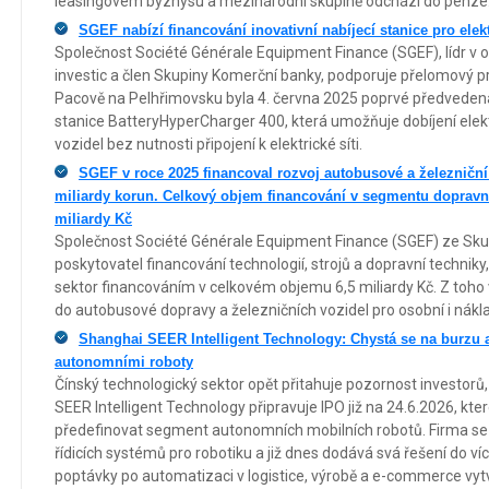
leasingovém byznysu a mezinárodní skupině odchází do penze
SGEF nabízí financování inovativní nabíjecí stanice pro elek
Společnost Société Générale Equipment Finance (SGEF), lídr v o
investic a člen Skupiny Komerční banky, podporuje přelomový proj
Pacově na Pelhřimovsku byla 4. června 2025 poprvé předvedena
stanice BatteryHyperCharger 400, která umožňuje dobíjení elek
vozidel bez nutnosti připojení k elektrické síti.
SGEF v roce 2025 financoval rozvoj autobusové a železniční
miliardy korun. Celkový objem financování v segmentu dopravní
miliardy Kč
Společnost Société Générale Equipment Finance (SGEF) ze Sku
poskytovatel financování technologií, strojů a dopravní techniky
sektor financováním v celkovém objemu 6,5 miliardy Kč. Z toho 
do autobusové dopravy a železničních vozidel pro osobní i nákl
Shanghai SEER Intelligent Technology: Chystá se na burzu a
autonomními roboty
Čínský technologický sektor opět přitahuje pozornost investorů
SEER Intelligent Technology připravuje IPO již na 24.6.2026, kt
předefinovat segment autonomních mobilních robotů. Firma se p
řídicích systémů pro robotiku a již dnes dodává svá řešení do ví
poptávky po automatizaci v logistice, výrobě a e-commerce vyt