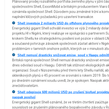
Plánovaný prodej rozsáhlého portfolia zemního plynu v jižní čá
společnostmi Shell, ExxonMobil a britským producentem Viaro E
oznámila společnost Shell. Důvodem jsou změněné tržní a kom
naplnění klíčových požadavků pro uzavření transakce.
Shell investuje 2 miliardy USD do offshore plynového projekt
Energetický gigant Shell schválil investici ve výši 2 miliardy d
projektu HI v Nigérii, který realizuje ve spolupráci s partnerem S
krokem Shellu ke strategickému posílení své pozice v oblasti 
a současně potvrzuje závazek společnosti zůstat aktivní v Nigér
problémům v tamních onshore polích, kterých se v minulosti zba
Shell nemusí drasticky snižovat emise, soud v Haagu odmítl 
Britská ropná společnost Shell nemusí drasticky snižovat emise 
dnes odvolací soud v Haagu. Odmítl tak stížnost ekologických ak
organizací. Soud v Nizozemsku před třemi lety Shellu nařídil, ab
skleníkových plynů o 45 procent ve srovnání s rokem 2019. Šlo t
po dnešním oznámení soudu uvedl, že je spokojen. Naopak aktivis
znečišťovatelům.
Shell odepisuje 600 milionů USD po zrušení biofuel projektu
naopak posilují
Energetický gigant Shell oznámil, že ve třetím čtvrtletí zaúčtuje
souvislosti se zrušením plánovaného biopalivového závodu v R