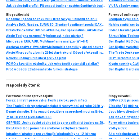
Historická data, kde je získat, jak připojit svého data providera do MultiCharts a proč je budeme potřebovat? (4. díl)
V Kanadě míra neza
Jak obchodují profíci: Fibonacci trading - systém úspěšných traderů
V USA zásoby zemní
Blogy uživatelů
Forexové online zp
Dosáhne SpaceX do roku 2030 tržeb ve výši 1 bilionu dolarů?
Analýza DAX, Nasdaq, EUR/USD: Zlepšený sentiment poslal DAX na nová maxima
Praktické okénko: Bitcoin aktuálně jako spekulativní, nikoli investiční aktivum
Dolar a Nasdaq před
Akcie Tesly na rozcestí: Výrobce aut, nebo startup?
Měnový pár EUR/AUD: Multitimeframe analýza (W1–H4)
Akciová analýza: Výsledky McDonald’s nepotěšily, ale ani neurazily. Jakou vizi společnost prezentovala?
Akcie Microsoftu zlomily 26 let starý rekord. Důvod překvapil i samotné investory
RebelsFunding: Príležitosť pre Vás je tu!
FOMO a kvartální výsledky: Jak vyhodnotit potenciál a riziko?
Proč v období ztrát nesahat do funkční strategie
Naposledy čtené:
Forexové online zpravodajství
Blogy uživatelů
Forex: Silný trh práce vybízí Fed k zákroku proti inflaci
GBP/NZD: Býčí scén
The Trade Desk reportoval nejslabší růst výnosů od roku 2020, výhled na 3Q výrazně zklamal
Získajte $10,000 za
Denné zhrnutie: Trhy reagujú pozitívne na prechod moci na Bidena
Jsou trhy ovlivněn
🥇 GOLD klesá před datami CPI
Tak jde čas: 9 týden
GBP/USD: Jednoduché obchodní tipy pro začínající tradery na 28. dubna. Přehled včerejších obchodů na forexu
Forex očima trader
BREAKING: BoE ponechala úrokové sazby beze změny
Volby a CZK
Intradenní strategie pro začínající obchodníky na 12. března
Ako zobchodovať kom