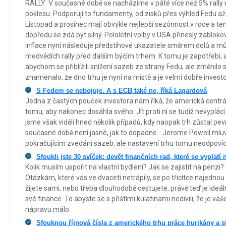
RALLY: V současné době se nacházíme v páté více než 5% rall
poklesu. Podporují to fundamenty, od zisků přes výhled Fedu až 
Listopad a prosinec mají obvykle nejlepší sezónnost v roce a ten
dopředu se zdá být silný. Pololetní volby v USA přinesly zablo
inflace nyní následuje předstihové ukazatele směrem dolů a 
medvědích rally před dalším býčím trhem. K tomu je zapotřebí, 
abychom se přiblížili snížení sazeb ze strany Fedu, ale změnilo s
znamenalo, že dno trhu je nyní na místě a je velmi dobře invest
S Fedem se nebojuje. A s ECB také ne, říká Lagardová
Jedna z častých pouček investora nám říká, že americká centrá
tomu, aby nakonec dosáhla svého. Jít proti ní se tudíž nevypl
jsme však viděli hned několik případů, kdy naopak trh zůstal pevn
současné době není jasné, jak to dopadne - Jerome Powell mluví 
pokračujícím zvedání sazeb, ale nastavení trhu tomu neodpovíd
Sfoukli jste 30 svíček: devět finančních rad, které se vyplatí
Kolik musím uspořit na vlastní bydlení? Jak se zajistit na penz
Otázkám, které vás ve dvaceti netrápily, se po třicítce najednou
žijete sami, nebo třeba dlouhodobě cestujete, právě teď je ideál
své finance. To abyste se s příštími kulatinami nedivili, že je v
nápravu málo.
Sfouknou říjnová čísla z amerického trhu práce hurikány a s