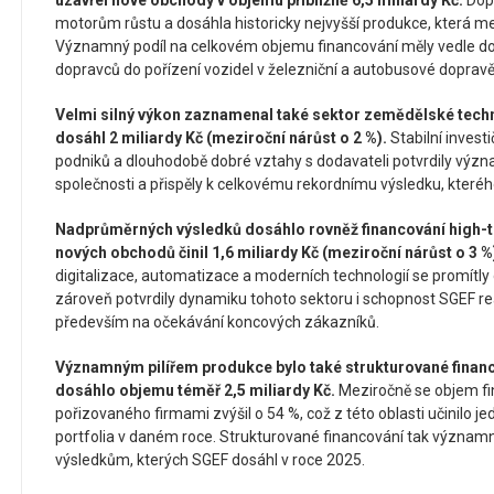
uzavřel nové obchody v objemu přibližně 6,5 miliardy Kč.
Dop
motorům růstu a dosáhla historicky nejvyšší produkce, která me
Významný podíl na celkovém objemu financování měly vedle dop
dopravců do pořízení vozidel v železniční a autobusové dopravě
Velmi silný výkon zaznamenal také sektor zemědělské techn
dosáhl 2 miliardy Kč (meziroční nárůst o 2 %).
Stabilní invest
podniků a dlouhodobě dobré vztahy s dodavateli potvrdily význa
společnosti a přispěly k celkovému rekordnímu výsledku, které
Nadprůměrných výsledků dosáhlo rovněž financování high-t
nových obchodů činil 1,6 miliardy Kč (meziroční nárůst o 3 %
digitalizace, automatizace a moderních technologií se promítly
zároveň potvrdily dynamiku tohoto sektoru i schopnost SGEF r
především na očekávání koncových zákazníků.
Významným pilířem produkce bylo také strukturované financ
dosáhlo objemu téměř 2,5 miliardy Kč.
Meziročně se objem f
pořizovaného firmami zvýšil o 54 %, což z této oblasti učinilo j
portfolia v daném roce. Strukturované financování tak významn
výsledkům, kterých SGEF dosáhl v roce 2025.