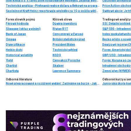
Intel klesá o 5 % i přes silné hospodářské výsledky, zklamal výhled
Technická analýza - Přehnaná reakce dolaru a Řekové na programu dne
Price Action obchod
Společnost Kraft Heinz reportovala výsledky za 1Q a snížila výhled očištěného zisku na akcii
Světové akcie: Je tr
Forex slovník pojmů
Klíčová slova
Tradingové analýzy 
Férová hodnota
Důvěra investorů
SSI: Detailní pohle
Slippage (skluz v plnění)
Rivian R1T
S&P 500 - Intradenní
Bank of Japan
Ceny energií v Evropě
Index spekulativníh
Omega
Britský statistický úřad
Řecko přišlo s nov
Diverzifikace
Prezident Biden
Devizové rezervy Č
Heikin-Ashi
Technický výhled
Historical volatility
NSDQ
GBP/USD - Intradenn
Yield
Ceny akcií Porsche
Chartist
Skalper
Intradenní obchodo
Chartista
Lawrence Summers
Zemní plyn (NYMEX) 
Odborná literatura
Odborné kurzy a se
Nové přepracované a rozšířené vydání: Začínáme na burze - Jak uspět při obchodování na finančních trzích (3. vydání) - BESTSELLER
Juniorská škola tradi