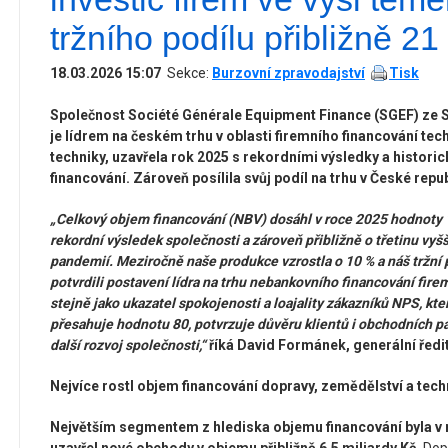
tržního podílu přibližně 2
18.03.2026 15:07
Sekce:
Burzovní zpravodajství
Tisk
Společnost Société Générale Equipment Finance (SGEF) ze S
je lídrem na českém trhu v oblasti firemního financování tech
techniky, uzavřela rok 2025 s rekordními výsledky a histor
financování. Zároveň posílila svůj podíl na trhu v České repub
„Celkový objem financování (NBV) dosáhl v roce 2025 hodnoty 1
rekordní výsledek společnosti a zároveň přibližně o třetinu vyš
pandemií. Meziročně naše produkce vzrostla o 10 % a náš tržní 
potvrdili postavení lídra na trhu nebankovního financování fire
stejně jako ukazatel spokojenosti a loajality zákazníků NPS, k
přesahuje hodnotu 80, potvrzuje důvěru klientů i obchodních pa
další rozvoj společnosti,“
říká David Formánek, generální ředi
Nejvíce rostl objem financování dopravy, zemědělství a tech
Největším segmentem z hlediska objemu financování byla v