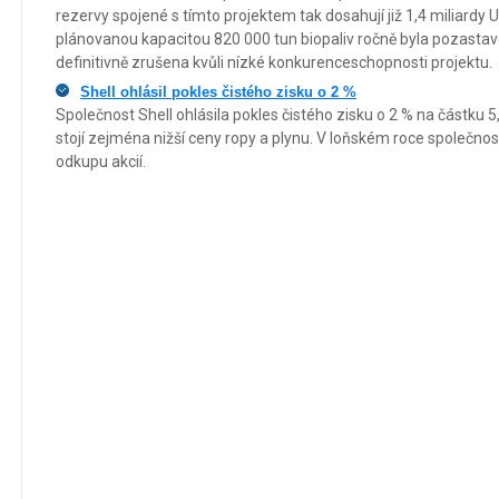
rezervy spojené s tímto projektem tak dosahují již 1,4 miliardy 
plánovanou kapacitou 820 000 tun biopaliv ročně byla pozastave
definitivně zrušena kvůli nízké konkurenceschopnosti projektu.
Shell ohlásil pokles čistého zisku o 2 %
Společnost Shell ohlásila pokles čistého zisku o 2 % na částku 
stojí zejména nižší ceny ropy a plynu. V loňském roce společno
odkupu akcií.