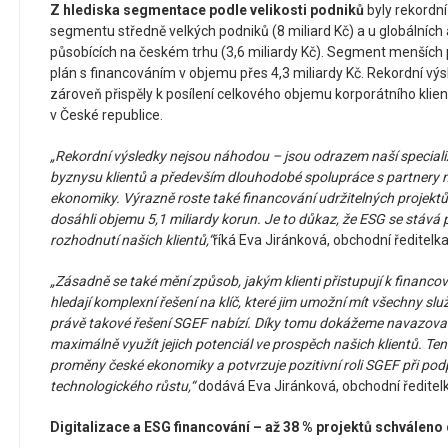
Z hlediska segmentace podle velikosti podniků
byly rekordn
segmentu středně velkých podniků (8 miliard Kč) a u globálních
působících na českém trhu (3,6 miliardy Kč). Segment menších p
plán s financováním v objemu přes 4,3 miliardy Kč. Rekordní vý
zároveň přispěly k posílení celkového objemu korporátního klien
v České republice.
„Rekordní výsledky nejsou náhodou – jsou odrazem naší special
byznysu klientů a především dlouhodobé spolupráce s partnery 
ekonomiky. Výrazně roste také financování udržitelných projektů:
dosáhli objemu 5,1 miliardy korun. Je to důkaz, že ESG se stává 
rozhodnutí našich klientů,“
říká Eva Jiránková, obchodní ředitelk
„Zásadně se také mění způsob, jakým klienti přistupují k financová
hledají komplexní řešení na klíč, které jim umožní mít všechny sl
právě takové řešení SGEF nabízí. Díky tomu dokážeme navazova
maximálně využít jejich potenciál ve prospěch našich klientů. Ten
proměny české ekonomiky a potvrzuje pozitivní roli SGEF při podp
technologického růstu,“
dodává Eva Jiránková, obchodní ředitel
Digitalizace a ESG financování – až 38 % projektů schváleno 