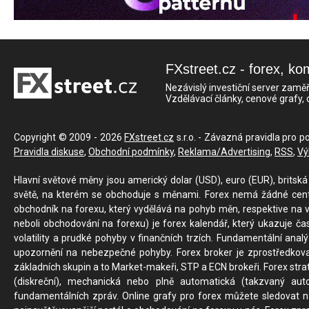
FXstreet.cz - forex, ko
Nezávislý investiční server zaměř
Vzdělávací články, cenové grafy,
Copyright © 2009 - 2026
FXstreet.cz
s.r.o. - Závazná pravidla pro p
Pravidla diskuse
,
Obchodní podmínky
,
Reklama/Advertising
,
RSS
,
Vý
Hlavní světové měny jsou americký dolar (USD), euro (EUR), britská 
světě, na kterém se obchoduje s měnami. Forex nemá žádné centrál
obchodník na forexu, který vydělává na pohyb měn, respektive na v
neboli obchodování na forexu) je forex kalendář, který ukazuje č
volatility a prudké pohyby v finančních trzích. Fundamentální ana
upozornění na nebezpečné pohyby. Forex broker je zprostředkov
základních skupin a to Market-makeři, STP a ECN brokeři. Forex stra
(diskreční), mechanická nebo plně automatická (takzvaný aut
fundamentálních zpráv. Online grafy pro forex můžete sledovat na 