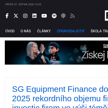
PÁTEK 07. SRPNA 2026 14:03
ÚVOD
O NÁS
ČLÁNKY
ZPRAVODAJSTVÍ
ŠKOLA TR
SG Equipment Finance dos
Ti
2025 rekordního objemu f
investic firem ve výši témě