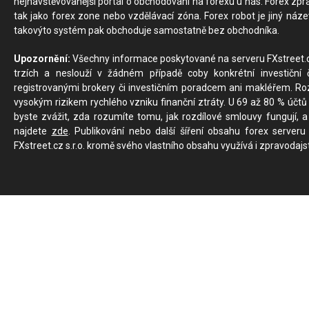
nejnavštěvovanější portál o obchodování na forexu u nás. Forex zprav
tak jako forex zone nebo vzdělávací zóna. Forex robot je jiný náz
takovýto systém pak obchoduje samostatně bez obchodníka.
Upozornění:
Všechny informace poskytované na serveru FXstreet.cz
trzích a neslouží v žádném případě coby konkrétní investiční č
registrovanými brokery či investičním poradcem ani makléřem. Rozd
vysokým rizikem rychlého vzniku finanční ztráty. U 69 až 80 % účtů 
byste zvážit, zda rozumíte tomu, jak rozdílové smlouvy fungují, a
najdete
zde
. Publikování nebo další šíření obsahu forex serveru
FXstreet.cz s.r.o. kromě svého vlastního obsahu využívá i zpravodajs