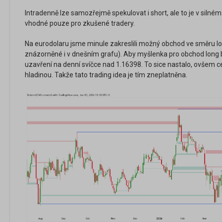
Intradenně lze samozřejmě spekulovat i short, ale to je v silném
vhodné pouze pro zkušené tradery.
Na eurodolaru jsme minule zakreslili možný obchod ve směru 
znázorněné i v dnešním grafu). Aby myšlenka pro obchod long by
uzavření na denní svíčce nad 1.16398. To sice nastalo, ovšem c
hladinou. Takže tato trading idea je tím zneplatněna.