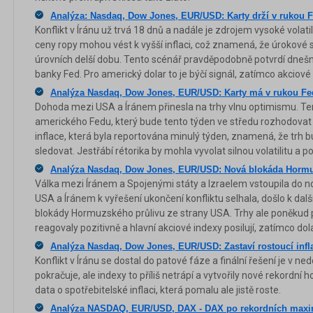
Analýza: Nasdaq, Dow Jones, EUR/USD: Karty drží v rukou 
Konflikt v Íránu už trvá 18 dnů a nadále je zdrojem vysoké volati
ceny ropy mohou vést k vyšší inflaci, což znamená, že úrokové
úrovních delší dobu. Tento scénář pravděpodobně potvrdí dnešn
banky Fed. Pro americký dolar to je býčí signál, zatímco akciové
Analýza Nasdaq, Dow Jones, EUR/USD: Karty má v rukou Fe
Dohoda mezi USA a Íránem přinesla na trhy vlnu optimismu. Ten
amerického Fedu, který bude tento týden ve středu rozhodovat
inflace, která byla reportována minulý týden, znamená, že trh b
sledovat. Jestřábí rétorika by mohla vyvolat silnou volatilitu a p
Analýza Nasdaq, Dow Jones, EUR/USD: Nová blokáda Hormuz
Válka mezi Íránem a Spojenými státy a Izraelem vstoupila do n
USA a Íránem k vyřešení ukončení konfliktu selhala, došlo k dal
blokády Hormuzského průlivu ze strany USA. Trhy ale poněkud 
reagovaly pozitivně a hlavní akciové indexy posilují, zatímco dol
Analýza Nasdaq, Dow Jones, EUR/USD: Zastaví rostoucí infla
Konflikt v Íránu se dostal do patové fáze a finální řešení je v n
pokračuje, ale indexy to příliš netrápí a vytvořily nové rekordní ho
data o spotřebitelské inflaci, která pomalu ale jistě roste.
Analýza NASDAQ, EUR/USD, DAX - DAX po rekordních maxim