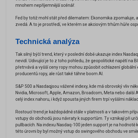
mnohem nepříjemnější scénář.
Fed by totiž mohl stát před dilematem: Ekonomika zpomaluje, al
zvedá. A to je prostředí, ve kterém se akciovým trhům hůře ospra
Technická analýza
Tak silný býčí trend, který v poslední době ukazuje index Nasda
nevidí. Udivující je to z toho pohledu, že geopolitické napětí na
přetrvává a vyšší ceny ropy mohou způsobit ochlazení globální 
producentů ropy, ale růst také táhne boom AI.
S&P 500 a Nasdaq
jsou vážené indexy, kde má obrovský vliv něko
Nvidia, Microsoft, Apple, Amazon, Broadcom, Meta nebo další A
celý index nahoru, i když spousta jiných firem trpí vyššími náklad
Rostoucí trend je každopádně stále v platnosti a v takovém přípa
vstupy do obchodů jsou návraty k supportům. Ty vznikají při urč
pullbacích. Na indexu Nasdaq-100 jeden support je na hodnotě 
této úrovni by byl možný vstup do swingového obchodu ve směr