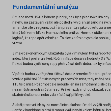
Fundamentální analýza
Situace mezi USA a Íránem je horší, než byla před několika dny.
návrhu na zastavení války, ale poslední vývoj snížil šanci na rychl
americké cíle v regionu, což Írán prezentuje jako odvetu za am
který leží velmi blízko Hormuzského průlivu. Hormuz stále není
logické, že ropa opět zdražuje. To sice zatím nevyvolalo paniku, 
vrátila.
Z makroekonomickým ukazatelů byla v minulém týdnu reportována
index, který preferuje Fed. Roční inflace dosáhla hodnoty 3,8 %,
Pokud budou vyšší ceny ropy přetrvávat delší dobu, tak by infla
V pátek budou zveřejněna klíčová data z amerického trhu práce, 
vzniklo přibližně 95 tisíc nových pracovních míst, tedy méně ne
115 tisíc míst. Pozornost ale nebude jen na samotném čísle payr
nezaměstnanosti a růst mezd. Právě mzdy mohou ukázat, zda i
skutečně slábnou, nebo zda zůstávají příliš vysoké.
Slabší pracovní trh by za normálních okolností mohl zvýšit naděj
Jenže v kombinaci s dražší ropou kvůli napětí kolem Íránu a Ho