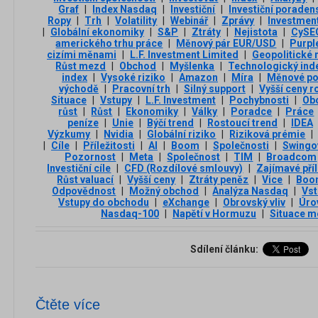
Graf
|
Index Nasdaq
|
Investiční
|
Investiční poraden
Ropy
|
Trh
|
Volatility
|
Webinář
|
Zprávy
|
Investmen
|
Globální ekonomiky
|
S&P
|
Ztráty
|
Nejistota
|
CySE
amerického trhu práce
|
Měnový pár EUR/USD
|
Purpl
cizími měnami
|
L.F. Investment Limited
|
Geopolitické 
Růst mezd
|
Obchod
|
Myšlenka
|
Technologický ind
index
|
Vysoké riziko
|
Amazon
|
Míra
|
Měnové pol
východě
|
Pracovní trh
|
Silný support
|
Vyšší ceny r
Situace
|
Vstupy
|
L.F. Investment
|
Pochybnosti
|
Ob
růst
|
Růst
|
Ekonomiky
|
Války
|
Poradce
|
Práce
peníze
|
Unie
|
Býčí trend
|
Rostoucí trend
|
IDEA
Výzkumy
|
Nvidia
|
Globální riziko
|
Riziková prémie
|
|
Cíle
|
Příležitosti
|
AI
|
Boom
|
Společnosti
|
Swingo
Pozornost
|
Meta
|
Společnost
|
TIM
|
Broadcom
Investiční cíle
|
CFD (Rozdílové smlouvy)
|
Zajímavé příl
Růst valuací
|
Vyšší ceny
|
Ztráty peněz
|
Vice
|
Boo
Odpovědnost
|
Možný obchod
|
Analýza Nasdaq
|
Vs
Vstupy do obchodu
|
eXchange
|
Obrovský vliv
|
Úro
Nasdaq-100
|
Napětí v Hormuzu
|
Situace m
Sdílení článku:
Čtěte více