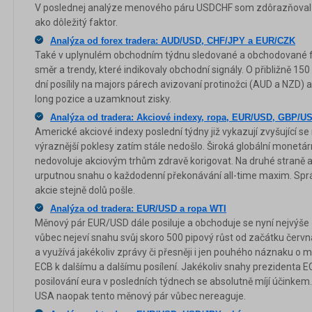
V poslednej analýze menového páru USDCHF som zdôrazňoval 
ako dôležitý faktor.
Analýza od forex tradera: AUD/USD, CHF/JPY a EUR/CZK
Také v uplynulém obchodním týdnu sledované a obchodované f
směr a trendy, které indikovaly obchodní signály. O přibližně 15
dní posílily na majors párech avizovaní protinožci (AUD a NZD) a
long pozice a uzamknout zisky.
Analýza od tradera: Akciové indexy, ropa, EUR/USD, GBP/
Americké akciové indexy poslední týdny již vykazují zvyšující s
výraznější poklesy zatím stále nedošlo. Široká globální monetár
nedovoluje akciovým trhům zdravě korigovat. Na druhé straně ale
urputnou snahu o každodenní překonávání all-time maxim. Spr
akcie stejně dolů pošle.
Analýza od tradera: EUR/USD a ropa WTI
Měnový pár EUR/USD dále posiluje a obchoduje se nyní nejvýše
vůbec nejeví snahu svůj skoro 500 pipový růst od začátku červn
a využívá jakékoliv zprávy či přesněji i jen pouhého náznaku o
ECB k dalšímu a dalšímu posílení. Jakékoliv snahy prezidenta 
posilování eura v posledních týdnech se absolutně míjí účinkem.
USA naopak tento měnový pár vůbec nereaguje.