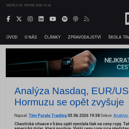
NEDĚLE 09. SRPNA 2026 16:24
ÚVOD
O NÁS
ČLÁNKY
ZPRAVODAJSTVÍ
ŠKOLA TR
Analýza Nasdaq, EUR/USD
Hormuzu se opět zvyšuje
Napsal:
Tým Purple Trading
03.06.2026 19:38
Sekce:
Analýzy 
Chaotická situace v Íránu opět vyvolala tlak na ceny ropy. Ta
americký dolar, který posiluje. Vyšší ceny ropy sice představu