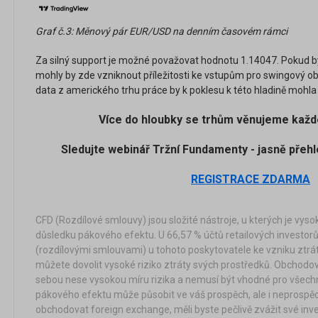
Graf č.3: Měnový pár EUR/USD na denním časovém rámci
Za silný support je možné považovat hodnotu 1.14047. Pokud by
mohly by zde vzniknout příležitosti ke vstupům pro swingový o
data z amerického trhu práce by k poklesu k této hladině mohla 
Více do hloubky se trhům věnujeme každ
Sledujte webinář Tržní Fundamenty - jasně přeh
REGISTRACE ZDARMA
CFD (Rozdílové smlouvy) jsou složité nástroje, u kterých je vysok
důsledku pákového efektu. U 66,57 % účtů retailových investorů
(rozdílovými smlouvami) u tohoto poskytovatele ke vzniku ztráty.
můžete dovolit vysoké riziko ztráty svých prostředků. Obchodo
sebou nese vysokou míru rizika a nemusí být vhodné pro všechn
pákového efektu může působit ve váš prospěch, ale i neprospě
obchodovat foreign exchange, měli byste pečlivě zvážit své inves