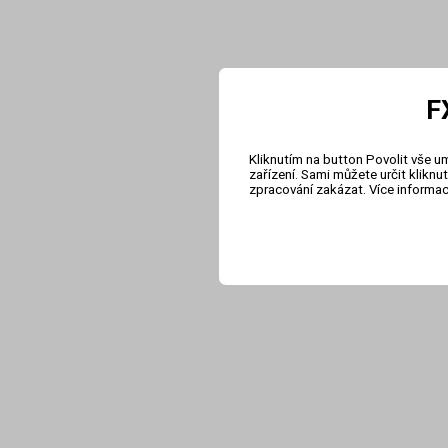
F
Kliknutím na button Povolit vše u
zařízení. Sami můžete určit klikn
zpracování zakázat. Více informa