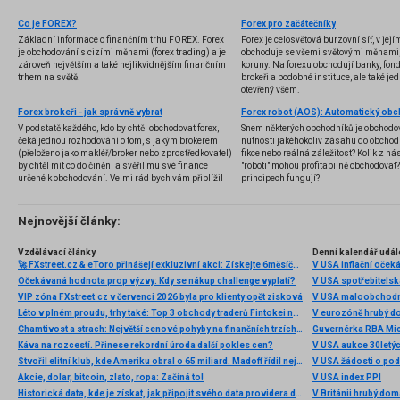
Co je FOREX?
Forex pro začátečníky
Základní informace o finančním trhu FOREX. Forex
Forex je celosvětová burzovní síť, v jej
je obchodování s cizími měnami (forex trading) a je
obchoduje se všemi světovými měnami,
zároveň největším a také nejlikvidnějším finančním
koruny. Na forexu obchodují banky, fondy
trhem na světě.
brokeři a podobné instituce, ale také jedn
otevřený všem.
Forex brokeři - jak správně vybrat
V podstatě každého, kdo by chtěl obchodovat forex,
Snem některých obchodníků je obchodo
čeká jednou rozhodování o tom, s jakým brokerem
nutnosti jakéhokoliv zásahu do obchod
(přeloženo jako makléř/broker nebo zprostředkovatel)
fikce nebo reálná záležitost? Kolik z nás
by chtěl mít co do činění a svěřil mu své finance
"roboti" mohou profitabilně obchodovat
určené k obchodování. Velmi rád bych vám přiblížil
principech fungují?
problematiku výběru brokera, rozdíl mezi
jednotlivými typy brokerů a v neposlední řadě uvedu
několik příkladů nejznámějších z nich.
Nejnovější články:
Vzdělávací články
Denní kalendář udál
🚀 FXstreet.cz & eToro přinášejí exkluzivní akci: Získejte 6měsíční členství ve VIP zóně ZDARMA
V USA inflační očeká
Očekávaná hodnota prop výzvy: Kdy se nákup challenge vyplatí?
V USA spotřebitelsk
VIP zóna FXstreet.cz v červenci 2026 byla pro klienty opět zisková
V USA maloobchodní
Léto v plném proudu, trhy také: Top 3 obchody traderů Fintokei na indexech a zlatě
V eurozóně hrubý d
Chamtivost a strach: Největší cenové pohyby na finančních trzích (červenec 2026)
Guvernérka RBA Mic
Káva na rozcestí. Přinese rekordní úroda další pokles cen?
V USA aukce 30letý
Stvořil elitní klub, kde Ameriku obral o 65 miliard. Madoff řídil největší Ponzi dějin
V USA žádosti o po
Akcie, dolar, bitcoin, zlato, ropa: Začíná to!
V USA index PPI
Historická data, kde je získat, jak připojit svého data providera do MultiCharts a proč je budeme potřebovat? (4. díl)
V Británii hrubý do