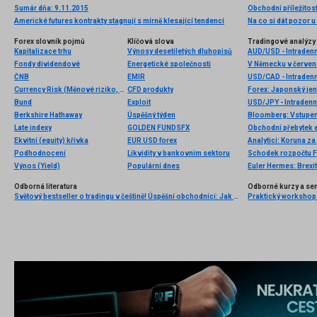
Sumár dňa: 9.11.2015
Americké futures kontrakty stagnují s mírně klesající tendencí
Na co si dát pozor u 
Forex slovník pojmů
Klíčová slova
Tradingové analýzy 
Kapitalizace trhu
Výnosy desetiletých dluhopisů
AUD/USD - Intradenn
Fondy dividendové
Energetické společnosti
ČNB
EMIR
USD/CAD - Intradenn
Currency Risk (Měnové riziko, kurzové riziko)
CFD produkty
Forex: Japonský jen
Bund
Exploit
USD/JPY - Intradenn
Berkshire Hathaway
Úspěšný týden
Late indexy
GOLDEN FUNDSFX
Obchodní přebytek e
Ekvitní (equity) křivka
EUR USD forex
Analytici: Koruna za
Podhodnocení
Likvidity v bankovním sektoru
Schodek rozpočtu F
Výnos (Yield)
Populární dnes
Euler Hermes: Brexit
Odborná literatura
Odborné kurzy a se
Světový bestseller o tradingu v češtině! Úspěšní obchodníci: Jak běžní lidé porážejí Wall Street v jeho vlastní hře