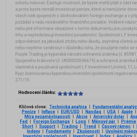
ochotu riskovat. Existuje možnost, že byste mohli přijít o část n
a proto byste neměli investovat peníze, které si nemůžete dovolit
všech rizik spojených s obchodováním foreign exchange a v pří
požádat o radu nezávislého finančního poradce. Veškeré názory
nebo jiné informace obsažené v tomto dokumentu jsou poskyt
trhu a nepředstavují investiční poradenství. Společnost L.F. Inv
odpovědnost za jakoukoli ztrátu nebo škodu, zejména včetně u
nebo nepřímo vzniknout v důsledku toho, že použijete nebo se 
Purple Trading je kyperská národní ochranná známka (č. 8598
Spojeného království (č. UK00003696619) a ochranná známka E
vlastněná a používaná společností L.F. Investment Limited, 11,
Kypr, licencovanou kyperskou investiční společností regulovanou i
271/15.
Hodnocení článku:
Klíčová slova:
Technická analýza
|
Fundamentální analý
Peníze
|
Inflace
|
EUR/USD
|
Nasdaq
|
USA
|
Apple
|
Míra nezaměstnanosti
|
Akcie
|
Americký dolar
|
An
Fed
|
Foreign Exchange
|
Long
|
Měnový pár
|
Prémie
Short
|
Support
|
Trading
|
Trend
|
Časový rámec
|
Indexy
|
Fundamenty
|
Zkušenosti
|
Uvolnění měnov
Investiční společnosti
|
Investovat
|
Index
|
Analýzy
|