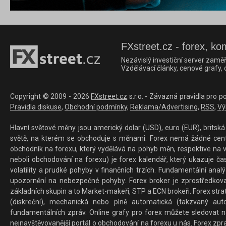
FXstreet.cz - forex, ko
Nezávislý investiční server zaměř
Vzdělávací články, cenové grafy,
Copyright © 2009 - 2026
FXstreet.cz
s.r.o. - Závazná pravidla pro p
Pravidla diskuse
,
Obchodní podmínky
,
Reklama/Advertising
,
RSS
,
Vý
Hlavní světové měny jsou americký dolar (USD), euro (EUR), britská 
světě, na kterém se obchoduje s měnami. Forex nemá žádné centrál
obchodník na forexu, který vydělává na pohyb měn, respektive na v
neboli obchodování na forexu) je forex kalendář, který ukazuje č
volatility a prudké pohyby v finančních trzích. Fundamentální ana
upozornění na nebezpečné pohyby. Forex broker je zprostředkov
základních skupin a to Market-makeři, STP a ECN brokeři. Forex stra
(diskreční), mechanická nebo plně automatická (takzvaný aut
fundamentálních zpráv. Online grafy pro forex můžete sledovat na 
nejnavštěvovanější portál o obchodování na forexu u nás. Forex zprav