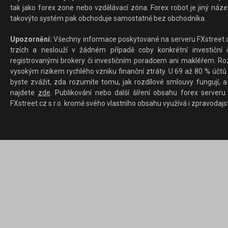
tak jako forex zone nebo vzdělávací zóna. Forex robot je jiný náz
takovýto systém pak obchoduje samostatně bez obchodníka.
Upozornění:
Všechny informace poskytované na serveru FXstreet.cz
trzích a neslouží v žádném případě coby konkrétní investiční č
registrovanými brokery či investičním poradcem ani makléřem. Rozd
vysokým rizikem rychlého vzniku finanční ztráty. U 69 až 80 % účtů 
byste zvážit, zda rozumíte tomu, jak rozdílové smlouvy fungují, a
najdete
zde
. Publikování nebo další šíření obsahu forex serveru
FXstreet.cz s.r.o. kromě svého vlastního obsahu využívá i zpravodajs