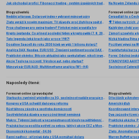
Jak obchodují profíci: Fibonacci trading - systém úspěšných traderů
Na Novém Zélandu i
Blogy uživatelů
Forexové online zp
Nedělní příprava: Dolarový index + vybrané měnové páry
Zlato vyráží k novým maximům: Tři důvody, proč žlutý kov opět dominuje
Prop challenge pro swing tradery? Fintokei mění pravidla hry
Krypto šeptanda: Co přinesl poslední týden v kryptosvětě (7. 8. 2026)
Tato legenda čeká krach jako v roce 1987!
Nízká hladina Rýna 
Dosáhne SpaceX do roku 2030 tržeb ve výši 1 bilionu dolarů?
Pozitivní vývoj na Wa
Analýza DAX, Nasdaq, EUR/USD: Zlepšený sentiment poslal DAX na nová maxima
Frankfurtská burza 
Praktické okénko: Bitcoin aktuálně jako spekulativní, nikoli investiční aktivum
Akcie Tesly na rozcestí: Výrobce aut, nebo startup?
Měnový pár EUR/AUD: Multitimeframe analýza (W1–H4)
Naposledy čtené:
Forexové online zpravodajství
Blogy uživatelů
Starbucks zveřejnil výsledky za 3Q, společnost nadále pracuje na otočení trendu pod novým CEO
Kongres v USA schválil daňovou reformu
Americký dluh
Růst táhnou zásoby a spotřeba domácností
Koordinované interv
Spotřebitelská důvěra v eurozóně téměř neměnná
Dva způsoby řízení 
Makro: Týdenní žádosti v nezaměstnanosti klesly na pětitýdenní minimum v USA
Praktická ukázka: P
Pražská burza posílila potřetí za sebou, táhly ji akcie ČEZ a Monety
Praktické okénko: Ja
Ekonomický komentář - 04.06
Zlato: Anomálie na 
Ranní nadhoz - příznivá data z USA pomáhají dolaru
Warren Buffett v ro