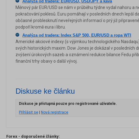
Analýza od tradera: EUR/USD, USD/JPY a káva
Měnový pár EUR/USD se nám v průběhu týdne vydal nahoru a n
pokračování poklesů. Euru pomáhají v posledních dnech lepší d
občasné problesknutí neveřejných informací o prý již připravené 
podpoří kromě eura i libru.
Analýza od tradera: Index S&P 500, EUR/USD a ropa WTI
Americké akciové indexy (s výjimkou technologického Nasdaqu) 
svých historických maxim. Dow Jones je dokázal v posledních dne
zvýšení úrokových sazeb a oznámení redukce bilance Fedu přib
finanční trhy obavy o další vývoj.
Diskuse ke článku
Diskuse je přístupná pouze pro registrované uživatele.
Přihlásit se
|
Nová registrace
Forex - doporučené články: