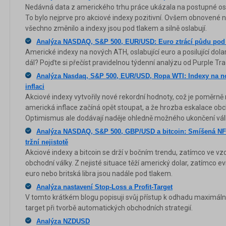
Nedávná data z amerického trhu práce ukázala na postupné osl
To bylo nejprve pro akciové indexy pozitivní. Ovšem obnovené 
všechno změnilo a indexy jsou pod tlakem a silně oslabují.
Analýza NASDAQ, S&P 500, EUR/USD: Euro ztrácí půdu po
Americké indexy na nových ATH, oslabující euro a posilující dol
dál? Pojďte si přečíst pravidelnou týdenní analýzu od Purple Tra
Analýza Nasdaq, S&P 500, EUR/USD, Ropa WTI: Indexy na n
inflaci
Akciové indexy vytvořily nové rekordní hodnoty, což je poměrně
americká inflace začíná opět stoupat, a že hrozba eskalace obch
Optimismus ale dodávají naděje ohledně možného ukončení válk
Analýza NASDAQ, S&P 500, GBP/USD a bitcoin: Smíšená NFP a
tržní nejistotě
Akciové indexy a bitcoin se drží v bočním trendu, zatímco ve vz
obchodní války. Z nejisté situace těží americký dolar, zatímco e
euro nebo britská libra jsou nadále pod tlakem.
Analýza nastavení Stop-Loss a Profit-Target
V tomto krátkém blogu popisuji svůj přístup k odhadu maximální
target při tvorbě automatických obchodních strategií.
Analýza NZDUSD