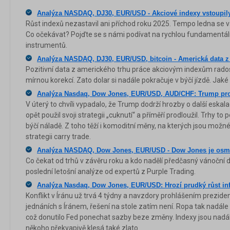
Analýza NASDAQ, DJ30, EUR/USD - Akciové indexy vstoupily
Růst indexů nezastavil ani příchod roku 2025. Tempo ledna se v
Co očekávat? Pojďte se s námi podívat na rychlou fundamentáln
instrumentů.
Analýza NASDAQ, DJ30, EUR/USD, bitcoin - Americká data z t
Pozitivní data z amerického trhu práce akciovým indexům rados
mírnou korekcí. Zato dolar si nadále pokračuje v býčí jízdě. Jak
Analýza Nasdaq, Dow Jones, EUR/USD, AUD/CHF: Trump prod
V úterý to chvíli vypadalo, že Trump dodrží hrozby o další eskala
opět použil svoji strategii „cuknutí“ a příměří prodloužil. Trhy to
býčí náladě. Z toho těží i komoditní měny, na kterých jsou mož
strategii carry trade.
Analýza NASDAQ, Dow Jones, EUR/USD - Dow Jones je osm d
Co čekat od trhů v závěru roku a kdo nadělí předčasný vánoční 
poslední letošní analýze od expertů z Purple Trading.
Analýza Nasdaq, Dow Jones, EUR/USD: Hrozí prudký růst in
Konflikt v Íránu už trvá 4 týdny a navzdory prohlášením prezi
jednáních s Íránem, řešení na stole zatím není. Ropa tak nadál
což donutilo Fed ponechat sazby beze změny. Indexy jsou nad
někoho překvapivě klesá také zlato.