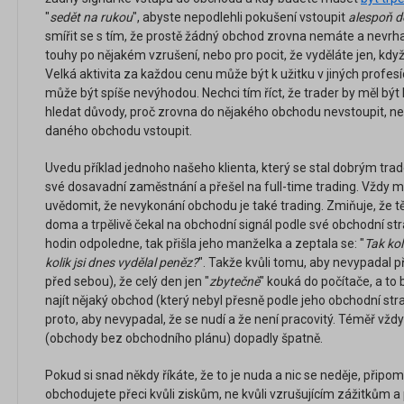
"
sedět na rukou
", abyste nepodlehli pokušení vstoupit
alespoň d
smířit se s tím, že prostě žádný obchod zrovna nemáte a nevrha
touhy po nějakém vzrušení, nebo pro pocit, že vyděláte jen, k
Velká aktivita za každou cenu může být k užitku v jiných profe
může být spíše nevýhodou. Nechci tím říct, že trader by měl být lí
hledat důvody, proč zrovna do nějakého obchodu nevstoupit, ne
daného obchodu vstoupit.
Uvedu příklad jednoho našeho klienta, který se stal dobrým trad
své dosavadní zaměstnání a přešel na full-time trading. Vždy mi ř
uvědomit, že nevykonání obchodu je také trading. Zmiňuje, že tě
doma a trpělivě čekal na obchodní signál podle své obchodní str
hodin odpoledne, tak přišla jeho manželka a zeptala se: "
Tak kol
kolik jsi dnes vydělal peněz?
". Takže kvůli tomu, aby nevypadal 
před sebou), že celý den jen "
zbytečně
" kouká do počítače, a to 
najít nějaký obchod (který nebyl přesně podle jeho obchodní str
proto, aby nevypadal, že se nudí a že není pracovitý. Téměř vžd
(obchody bez obchodního plánu) dopadly špatně.
Pokud si snad někdy říkáte, že to je nuda a nic se neděje, připo
obchodujete přeci kvůli ziskům, ne kvůli vzrušujícím zážitkům 