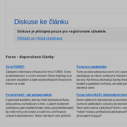
Diskuse ke článku
Diskuse je přístupná pouze pro registrované uživatele.
Přihlásit se
|
Nová registrace
Forex - doporučené články:
Co je FOREX?
Forex pro začátečníky
Základní informace o finančním trhu FOREX. Forex
Forex je celosvětová burzovní síť, v jej
je obchodování s cizími měnami (forex trading) a je
obchoduje se všemi světovými měnami,
zároveň největším a také nejlikvidnějším finančním
koruny. Na forexu obchodují banky, fondy
trhem na světě.
brokeři a podobné instituce, ale také jedn
otevřený všem.
Forex brokeři - jak správně vybrat
V podstatě každého, kdo by chtěl obchodovat forex,
Snem některých obchodníků je obchodo
čeká jednou rozhodování o tom, s jakým brokerem
nutnosti jakéhokoliv zásahu do obchod
(přeloženo jako makléř/broker nebo zprostředkovatel)
fikce nebo reálná záležitost? Kolik z nás
by chtěl mít co do činění a svěřil mu své finance
"roboti" mohou profitabilně obchodovat
určené k obchodování. Velmi rád bych vám přiblížil
principech fungují?
problematiku výběru brokera, rozdíl mezi
jednotlivými typy brokerů a v neposlední řadě uvedu