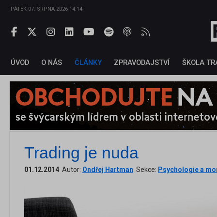
PÁTEK 07. SRPNA 2026 14:14
ÚVOD
O NÁS
ČLÁNKY
ZPRAVODAJSTVÍ
ŠKOLA TR
Trading je nuda
01.12.2014
Autor:
Ondřej Hartman
Sekce:
Psychologie a m