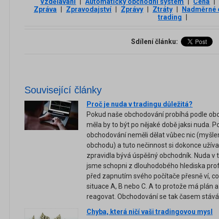
Vzdělávání
|
Automatický obchodní systém
|
Cena
|
Zpráva
|
Zpravodajství
|
Zprávy
|
Ztráty
|
Nadměrné 
trading
|
Sdílení článku:
Související články
Proč je nuda v tradingu důležitá?
Pokud naše obchodování probíhá podle obc
měla by to být po nějaké době jaksi nuda.
obchodování neměli dělat vůbec nic (myšle
obchodu) a tuto nečinnost si dokonce užív
zpravidla bývá úspěšný obchodník. Nuda v 
jsme schopni z dlouhodobého hlediska profi
před zapnutím svého počítače přesně ví, co
situace A, B nebo C. A to protože má plán a 
reagovat. Obchodování se tak časem stává
Chyba, která ničí vaši tradingovou mysl