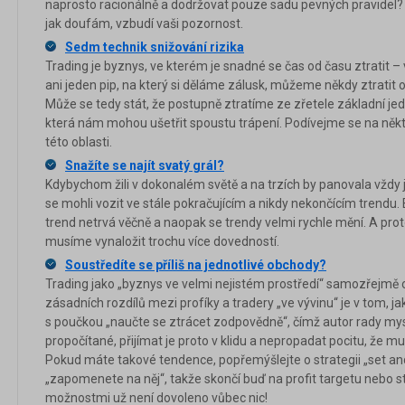
naprosto racionálně a dodržovat pouze sadu pevných pravidel? A
jak doufám, vzbudí vaši pozornost.
Sedm technik snižování rizika
Trading je byznys, ve kterém je snadné se čas od času ztratit –
ani jeden pip, na který si děláme zálusk, můžeme někdy ztratit
Může se tedy stát, že postupně ztratíme ze zřetele základní jedn
která nám mohou ušetřit spoustu trápení. Podívejme se na někte
této oblasti.
Snažíte se najít svatý grál?
Kdybychom žili v dokonalém světě a na trzích by panovala vžd
se mohli vozit ve stále pokračujícím a nikdy nekončícím trendu. B
trend netrvá věčně a naopak se trendy velmi rychle mění. A proto
musíme vynaložit trochu více dovedností.
Soustředíte se příliš na jednotlivé obchody?
Trading jako „byznys ve velmi nejistém prostředí“ samozřejmě 
zásadních rozdílů mezi profíky a tradery „ve vývinu“ je v tom, jak 
s poučkou „naučte se ztrácet zodpovědně“, čímž autor rady mys
propočítané, přijímat je proto v klidu a nepropadat pocitu, že 
Pokud máte takové tendence, popřemýšlejte o strategii „set an
„zapomenete na něj“, takže skončí buď na profit targetu nebo 
možnostmi už není dovoleno vůbec nic!