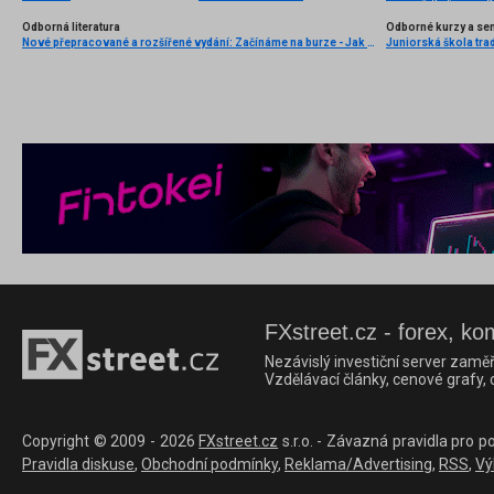
Odborná literatura
Odborné kurzy a se
Nové přepracované a rozšířené vydání: Začínáme na burze - Jak uspět při obchodování na finančních trzích (3. vydání) - BESTSELLER
Juniorská škola tradi
FXstreet.cz - forex, ko
Nezávislý investiční server zaměř
Vzdělávací články, cenové grafy,
Copyright © 2009 - 2026
FXstreet.cz
s.r.o. - Závazná pravidla pro p
Pravidla diskuse
,
Obchodní podmínky
,
Reklama/Advertising
,
RSS
,
Vý