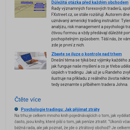
Důležitá otázka před každým obchodem
Řady významných forexových traderů, spol
FXstreet.cz, se stále rozšiřují. Autorem dneš
uznávaný americký trading instruktor. Tyler
analýzu, risk management a psychologii tr
čtivou formou a vždy předávají důležité p
pochopitelným způsobem. Těší nás, že vám
zde je první z nich.
Zbavte se iluze o kontrole nad trhem
Dnešní téma se týká bez výjimky každého z
jak funguje naše myšlení a co je třeba uděl
úspěch v tradingu. Jak už je u Randeho z
ilustruje na příkladu z reálného života někt
tedy seznamte s příběhem tradera Johna.
Čtěte více
Psychologie tradingu: Jak přijímat ztráty
Na trhu je celkem mnoho knih pojednávajících o tom, jak vydělat
často, jsou knihy, které píší o tom, jak peníze ztratit. "Ukonči vč
běžná rada, ale jak poznat, že jde o ztrátový obchod? Je celkem