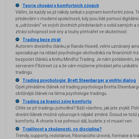
Teorie chování v komfortních zónách
Věřím, že každý se již někdy setkal s pojmem komfortní zóna. 
především v moderní společnosti, kdy jsou lidé pomocí digitální
a „udržováni“ ve svých životních představách o sobě samých a 
ztrácí schopnost své sny a touhy přetvářet ve skutečnost.
Trading beze ztrát
Autorem dnešního článku je Rande Howell, velmi uznávaný amer
specializuje na oblast psychologie obchodníků na finančních trz
bezpočet článků a knihu Mindful Trading. Je nám potěšením, ž
serverem FXstreet.cz a že vám můžeme přinášet jeho unikátní č
tradingu.
Trading psychologie: Brett Steenbarger a vnitřní dialog
Opět přinášíme článek od trading psychologa Bretta Steenbarge
obtížnější článek na téma psychologie tradingu.
Trading za hranicí zóny komfortu
Cítíte se při tradingu pohodlně? Běží všechno, jak jste zvyklí. P
dnešní článek možná vyburcuje k nějaké změně. Dosud se totiž
komfortu. A chcete-li se pohnout dál, budete z ní muset ven.
Trpělivost a zkušenosti, co disciplína?
Trendy, supporty, rezistance, Fibonacciho úrovně, formace a tvar