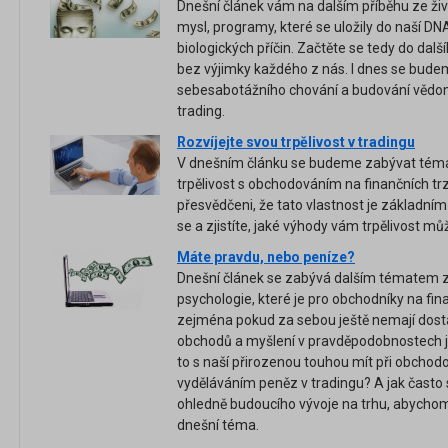
Dnešní článek vám na dalším příběhu ze živ
mysl, programy, které se uložily do naší D
biologických příčin. Začtěte se tedy do dalš
bez výjimky každého z nás. I dnes se bud
sebesabotážního chování a budování vědom
trading.
Rozvíjejte svou trpělivost v tradingu
V dnešním článku se budeme zabývat témate
trpělivost s obchodováním na finančních trz
přesvědčeni, že tato vlastnost je základn
se a zjistíte, jaké výhody vám trpělivost můž
Máte pravdu, nebo peníze?
Dnešní článek se zabývá dalším tématem
psychologie, které je pro obchodníky na fina
zejména pokud za sebou ještě nemají dost
obchodů a myšlení v pravděpodobnostech ji
to s naší přirozenou touhou mít při obchodo
vyděláváním peněz v tradingu? A jak často
ohledně budoucího vývoje na trhu, abychom 
dnešní téma.