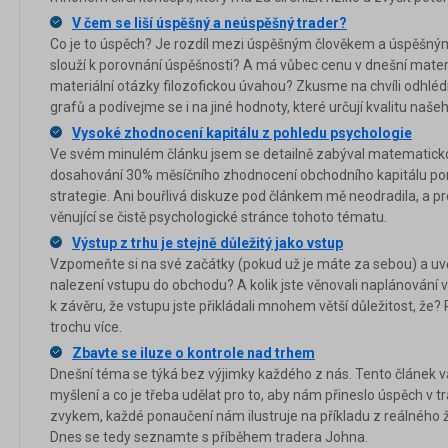
V čem se liší úspěšný a neúspěšný trader?
Co je to úspěch? Je rozdíl mezi úspěšným člověkem a úspěšn
slouží k porovnání úspěšnosti? A má vůbec cenu v dnešní materiá
materiální otázky filozofickou úvahou? Zkusme na chvíli odhlédn
grafů a podívejme se i na jiné hodnoty, které určují kvalitu naš
Vysoké zhodnocení kapitálu z pohledu psychologie
Ve svém minulém článku jsem se detailně zabýval matematicko
dosahování 30% měsíčního zhodnocení obchodního kapitálu pom
strategie. Ani bouřlivá diskuze pod článkem mě neodradila, a p
věnující se čistě psychologické stránce tohoto tématu.
Výstup z trhu je stejně důležitý jako vstup
Vzpomeňte si na své začátky (pokud už je máte za sebou) a uvědo
nalezení vstupu do obchodu? A kolik jste věnovali naplánován
k závěru, že vstupu jste přikládali mnohem větší důležitost, že
trochu více.
Zbavte se iluze o kontrole nad trhem
Dnešní téma se týká bez výjimky každého z nás. Tento článek v
myšlení a co je třeba udělat pro to, aby nám přineslo úspěch v t
zvykem, každé ponaučení nám ilustruje na příkladu z reálného ž
Dnes se tedy seznamte s příběhem tradera Johna.