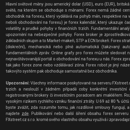
Hlavní světové měny jsou americký dolar (USD), euro (EUR), britská 
světě, na kterém se obchoduje s měnami. Forex nemá žádné centrál
obchodník na forexu, který vydělává na pohyb měn, respektive na v
neboli obchodování na forexu) je forex kalendář, který ukazuje č
volatility a prudké pohyby v finančních trzích. Fundamentální ana
upozornění na nebezpečné pohyby. Forex broker je zprostředkov
základních skupin a to Market-makeři, STP a ECN brokeři. Forex stra
(diskreční), mechanická nebo plně automatická (takzvaný aut
fundamentálních zpráv. Online grafy pro forex můžete sledovat na 
nejnavštěvovanější portál o obchodování na forexu u nás. Forex zprav
tak jako forex zone nebo vzdělávací zóna. Forex robot je jiný náz
takovýto systém pak obchoduje samostatně bez obchodníka.
Upozornění:
Všechny informace poskytované na serveru FXstreet.cz
trzích a neslouží v žádném případě coby konkrétní investiční č
registrovanými brokery či investičním poradcem ani makléřem. Rozd
vysokým rizikem rychlého vzniku finanční ztráty. U 69 až 80 % účtů 
byste zvážit, zda rozumíte tomu, jak rozdílové smlouvy fungují, a
najdete
zde
. Publikování nebo další šíření obsahu forex serveru
FXstreet.cz s.r.o. kromě svého vlastního obsahu využívá i zpravodajs