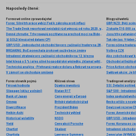
Naposledy čtené:
Forexové online zpravodajství
Blogy uživatelů
Forex: Silný trh práce vybízí Fed k zákroku proti inflaci
GBP/NZD: Býčí scén
The Trade Desk reportoval nejslabší růst výnosů od roku 2020, výhled na 3Q výrazně zklamal
Získajte $10,000 za
Denné zhrnutie: Trhy reagujú pozitívne na prechod moci na Bidena
Jsou trhy ovlivněn
🥇 GOLD klesá před datami CPI
Tak jde čas: 9 týden
GBP/USD: Jednoduché obchodní tipy pro začínající tradery na 28. dubna. Přehled včerejších obchodů na forexu
Forex očima trader
BREAKING: BoE ponechala úrokové sazby beze změny
Volby a CZK
Intradenní strategie pro začínající obchodníky na 12. března
Ako zobchodovať kom
Intel klesá o 5 % i přes silné hospodářské výsledky, zklamal výhled
Technická analýza - Přehnaná reakce dolaru a Řekové na programu dne
Price Action obchod
V zámoří se obchoduje smíšeně
Světové akcie: Je tr
Forex slovník pojmů
Klíčová slova
Tradingové analýzy 
Férová hodnota
Důvěra investorů
SSI: Detailní pohle
Slippage (skluz v plnění)
Rivian R1T
S&P 500 - Intradenní
Bank of Japan
Ceny energií v Evropě
Index spekulativníh
Omega
Britský statistický úřad
Řecko přišlo s nov
Diverzifikace
Prezident Biden
Devizové rezervy Č
Heikin-Ashi
Technický výhled
Historical volatility
NSDQ
GBP/USD - Intradenn
Yield
Ceny akcií Porsche
Chartist
Skalper
Intradenní obchodo
Chartista
Lawrence Summers
Zemní plyn (NYMEX) 