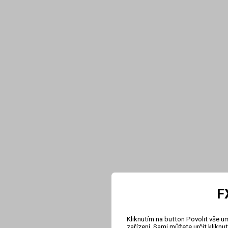
F
Kliknutím na button Povolit vše u
zařízení. Sami můžete určit klikn