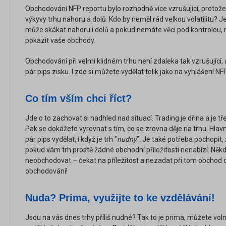
Obchodování NFP reportu bylo rozhodně více vzrušující, proto
výkyvy trhu nahoru a dolů. Kdo by neměl rád velkou volatilitu? 
může skákat nahoru i dolů a pokud nemáte věci pod kontrolo
pokazit vaše obchody.
Obchodování při velmi klidném trhu není zdaleka tak vzrušující, 
pár pips zisku. I zde si můžete vydělat tolik jako na vyhlášení NF
Co tím vším chci říct?
Jde o to zachovat si nadhled nad situací. Trading je dřina a je t
Pak se dokážete vyrovnat s tím, co se zrovna děje na trhu. Hlav
pár pips vydělat, i když je trh "
nudný
". Je také potřeba pochopit,
pokud vám trh prostě žádné obchodní příležitosti nenabízí. Někd
neobchodovat – čekat na příležitost a nezadat při tom obchod 
obchodování!
Nuda? Prima, využijte to ke vzdělávání!
Jsou na vás dnes trhy příliš nudné? Tak to je prima, můžete vo