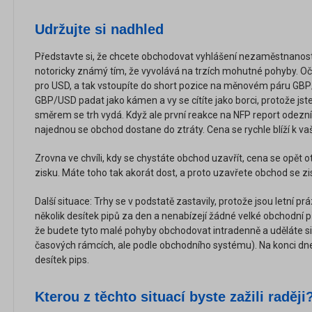
Udržujte si nadhled
Představte si, že chcete obchodovat vyhlášení nezaměstnanosti
notoricky známý tím, že vyvolává na trzích mohutné pohyby. Oč
pro USD, a tak vstoupíte do short pozice na měnovém páru GBP
GBP/USD padat jako kámen a vy se cítíte jako borci, protože jst
směrem se trh vydá. Když ale první reakce na NFP report odezní,
najednou se obchod dostane do ztráty. Cena se rychle blíží k 
Zrovna ve chvíli, kdy se chystáte obchod uzavřít, cena se opět 
zisku. Máte toho tak akorát dost, a proto uzavřete obchod se z
Další situace: Trhy se v podstatě zastavily, protože jsou letní prá
několik desítek pipů za den a nenabízejí žádné velké obchodní př
že budete tyto malé pohyby obchodovat intradenně a uděláte si
časových rámcích, ale podle obchodního systému). Na konci dn
desítek pips.
Kterou z těchto situací byste zažili raději