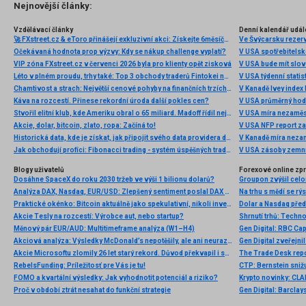
několik příkladů nejznámějších z nich.
Nejnovější články:
Vzdělávací články
Denní kalendář udál
🚀 FXstreet.cz & eToro přinášejí exkluzivní akci: Získejte 6měsíční členství ve VIP zóně ZDARMA
Ve Švýcarsku rezer
Očekávaná hodnota prop výzvy: Kdy se nákup challenge vyplatí?
V USA spotřebitelsk
VIP zóna FXstreet.cz v červenci 2026 byla pro klienty opět zisková
V USA bude mít slo
Léto v plném proudu, trhy také: Top 3 obchody traderů Fintokei na indexech a zlatě
V USA týdenní statist
Chamtivost a strach: Největší cenové pohyby na finančních trzích (červenec 2026)
V Kanadě Ivey index
Káva na rozcestí. Přinese rekordní úroda další pokles cen?
V USA průměrný hod
Stvořil elitní klub, kde Ameriku obral o 65 miliard. Madoff řídil největší Ponzi dějin
V USA míra nezaměs
Akcie, dolar, bitcoin, zlato, ropa: Začíná to!
V USA NFP report z
Historická data, kde je získat, jak připojit svého data providera do MultiCharts a proč je budeme potřebovat? (4. díl)
V Kanadě míra neza
Jak obchodují profíci: Fibonacci trading - systém úspěšných traderů
V USA zásoby zemní
Blogy uživatelů
Forexové online zp
Dosáhne SpaceX do roku 2030 tržeb ve výši 1 bilionu dolarů?
Analýza DAX, Nasdaq, EUR/USD: Zlepšený sentiment poslal DAX na nová maxima
Praktické okénko: Bitcoin aktuálně jako spekulativní, nikoli investiční aktivum
Dolar a Nasdaq před
Akcie Tesly na rozcestí: Výrobce aut, nebo startup?
Měnový pár EUR/AUD: Multitimeframe analýza (W1–H4)
Akciová analýza: Výsledky McDonald’s nepotěšily, ale ani neurazily. Jakou vizi společnost prezentovala?
Akcie Microsoftu zlomily 26 let starý rekord. Důvod překvapil i samotné investory
RebelsFunding: Príležitosť pre Vás je tu!
FOMO a kvartální výsledky: Jak vyhodnotit potenciál a riziko?
Proč v období ztrát nesahat do funkční strategie