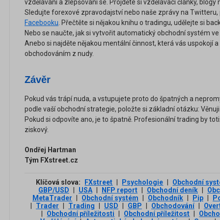
vzdělávání a zlepšování se. Projděte si vzdělávací články, blogy
Sledujte forexové zpravodajství nebo naše zprávy na Twitteru, p
Facebooku
. Přečtěte si nějakou knihu o tradingu, udělejte si ba
Nebo se naučte, jak si vytvořit automatický obchodní systém v
Anebo si najděte nějakou mentální činnost, která vás uspokojí
obchodováním z nudy.
Závěr
Pokud vás trápí nuda, a vstupujete proto do špatných a nepro
podle vaší obchodní strategie, položte si základní otázku: Věnuji
Pokud si odpovíte ano, je to špatně. Profesionální trading by totiž
ziskový.
Ondřej Hartman
Tým FXstreet.cz
Klíčová slova:
FXstreet
|
Psychologie
|
Obchodní sys
GBP/USD
|
USA
|
NFP report
|
Obchodní deník
|
Obc
MetaTrader
|
Obchodní systém
|
Obchodník
|
Pip
|
P
|
Trader
|
Trading
|
USD
|
GBP
|
Obchodování
|
Over
|
Obchodní příležitosti
|
Obchodní příležitost
|
Obcho