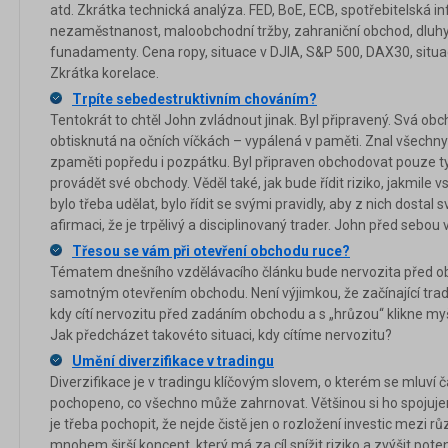
atd. Zkrátka technická analýza. FED, BoE, ECB, spotřebitelská inf
nezaměstnanost, maloobchodní tržby, zahraniční obchod, dluhy
funadamenty. Cena ropy, situace v DJIA, S&P 500, DAX30, situa
Zkrátka korelace.
Trpíte sebedestruktivním chováním?
Tentokrát to chtěl John zvládnout jinak. Byl připravený. Svá ob
obtisknutá na očních víčkách – vypálená v paměti. Znal všechny 
zpaměti popředu i pozpátku. Byl připraven obchodovat pouze ty
provádět své obchody. Věděl také, jak bude řídit riziko, jakmile
bylo třeba udělat, bylo řídit se svými pravidly, aby z nich dostal 
afirmaci, že je trpělivý a disciplinovaný trader. John před sebou v
Třesou se vám při otevření obchodu ruce?
Tématem dnešního vzdělávacího článku bude nervozita před o
samotným otevřením obchodu. Není výjimkou, že začínající trad
kdy cítí nervozitu před zadáním obchodu a s „hrůzou“ klikne my
Jak předcházet takovéto situaci, kdy cítíme nervozitu?
Umění diverzifikace v tradingu
Diverzifikace je v tradingu klíčovým slovem, o kterém se mluví ča
pochopeno, co všechno může zahrnovat. Většinou si ho spojuje
je třeba pochopit, že nejde čistě jen o rozložení investic mezi r
mnohem širší koncept, který má za cíl snížit riziko a zvýšit poten