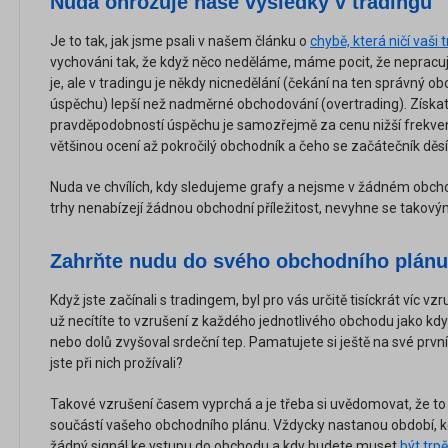
Nuda ohrožuje naše výsledky v tradingu
Je to tak, jak jsme psali v našem článku o
chybě, která ničí vaši
vychováni tak, že když něco neděláme, máme pocit, že nepracuj
je, ale v tradingu je někdy nicnedělání (čekání na ten správný 
úspěchu) lepší než nadměrné obchodování (overtrading). Získat 
pravděpodobností úspěchu je samozřejmě za cenu nižší frekven
většinou ocení až pokročilý obchodník a čeho se začátečník děsí
Nuda ve chvílích, kdy sledujeme grafy a nejsme v žádném obcho
trhy nenabízejí žádnou obchodní příležitost, nevyhne se takov
Zahrňte nudu do svého obchodního plánu
Když jste začínali s tradingem, byl pro vás určitě tisíckrát víc v
už necítíte to vzrušení z každého jednotlivého obchodu jako kd
nebo dolů zvyšoval srdeční tep. Pamatujete si ještě na své prvn
jste při nich prožívali?
Takové vzrušení časem vyprchá a je třeba si uvědomovat, že to 
součástí vašeho obchodního plánu. Vždycky nastanou období, 
žádný signál ke vstupu do obchodu a kdy budete muset
být trpěl