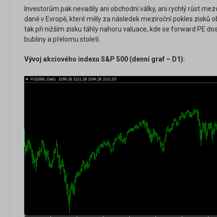
Investorům pak nevadily ani obchodní války, ani rychlý růst mezd
daně v Evropě, které měly za následek meziroční pokles zisků 
tak při nižším zisku táhly nahoru valuace, kde se forward PE do
bubliny a přelomu století.
Vývoj akciového indexu
S&P 500 (denní graf – D1):