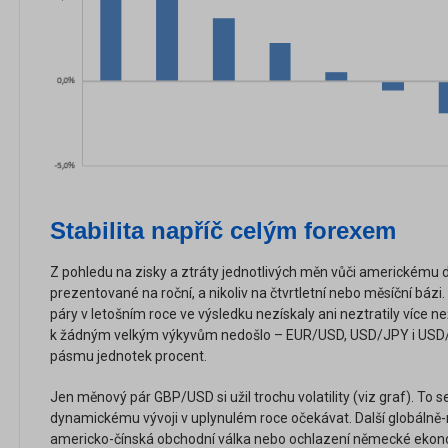
Stabilita napříč celým forexem
Z pohledu na zisky a ztráty jednotlivých měn vůči americkému do
prezentované na roční, a nikoliv na čtvrtletní nebo měsíční báz
páry v letošním roce ve výsledku nezískaly ani neztratily více 
k žádným velkým výkyvům nedošlo – EUR/USD, USD/JPY i USD/C
pásmu jednotek procent.
Jen měnový pár GBP/USD si užil trochu volatility (viz graf). To 
dynamickému vývoji v uplynulém roce očekávat. Další globálně-
americko-čínská obchodní válka nebo ochlazení německé ekon