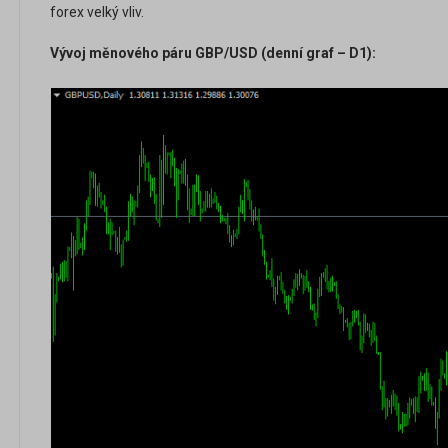
forex velký vliv.
Vývoj měnového páru GBP/USD (denní graf – D1):