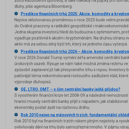
zboží každodenní spotřeby, a také náklady na půjčky pro domácno
dluhy, píše agentura Bloomberg.
Predikce finančních trhů 2025: Akcie, komodity a krypto
Nejvíce skloňovanou proměnnou v roce 2025 bude velmi prav
do Oválné pracovny a radikální geopolitické i makroekonomické
Jedna skupina investorů hledí do budoucna s optimismem, pro
vyjadřuje pozitivně k akciím i kryptoměnám. Na druhou stranu ne
aktiv má za sebou silný býčí trh, který se jednoho času vyčerpá.
Predikce finančních trhů 2026 – Akcie, komodity, krypt
V roce 2026 Donald Trump vymění šéfa americké centrální banky 
úrokových sazeb. Rýsuje se nám také možná změna režimu ve 
způsobit zaplavení již tak přesyceného trhu s ropou. Investory 
palčivější téma nekontrolovaně rostoucího zadlužení vlád, kter
výprodeje dluhopisů.
QE, LTRO, OMT – s čím centrální banky ještě přijdou?
S vyostřením finanční krize let 2008-09 a následné nemožnosti
hranici musely centrální banky přijít s nápadem, jak stabilizova
ekonomiky poslat zpět na růstovou dráhu.
Rok 2010 nejen na měnových trzích: fundamentální ohléd
Rok 2010 byl na finančních trzích rokem plným nejistoty a vysoké 
ovlivňovaly dění na trhu bylo samozřejmě mnoho. V zájmu výr