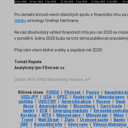
Pro detailní shrnutí všech důležitých zpráv z finančního trhu za
článku
od kolegy Ondřeje Hartmana.
Na náš dlouhodobý výhled finančních trhů pro rok 2020 se můžete
v pondělí 6. ledna 2020 budu na toto téma publikovat pravidelný
Přeji vám všem klidné svátky a úspěšný rok 2020!
Tomáš Raputa
Analytický tým FXstreet.cz
Zdroje: MT4, FRED, Bloomberg, Reuters, AP
Klíčová slova:
FOREX
|
FXstreet
|
Peníze
|
Kanadský do
USD/JPY
|
USA
|
OPEC
|
Ruský rubl
|
Mexické peso
|
politika
|
USD/CNY
|
Americké akcie
|
Recese
|
Daně
Akcie
|
Americký dolar
|
Bloomberg
|
Carry trade
|
banky
|
ECB
|
Emerging markets
|
Evropská centráln
Korekce
|
MT4
|
Měnové páry
|
Měnový pár
|
Měny
|
Trend
|
Wall Street
|
Zlato
|
Úrokové sazby
|
Banky
GBP
|
Komoditní trhy
|
Vývoj ceny
|
Výnosy dluhopisů