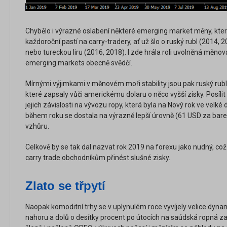
Chybělo i výrazné oslabení některé emerging market měny, které
každoroční pastí na carry-tradery, ať už šlo o ruský rubl (2014,
nebo tureckou liru (2016, 2018). I zde hrála roli uvolněná měno
emerging markets obecně svědčí.
Mírnými výjimkami v měnovém moři stability jsou pak ruský rub
které zapsaly vůči americkému dolaru o něco vyšší zisky. Posíli
jejich závislosti na vývozu ropy, která byla na Nový rok ve velké
během roku se dostala na výrazně lepší úrovně (61 USD za ba
vzhůru.
Celkově by se tak dal nazvat rok 2019 na forexu jako nudný, c
carry trade obchodníkům přinést slušné zisky.
Zlato se třpytí
Naopak komoditní trhy se v uplynulém roce vyvíjely velice dynam
nahoru a dolů o desítky procent po útocích na saúdská ropná z