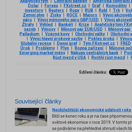
Analytický tým
|
Centrální bankéři
|
Americká centrální
Dolar
|
Forexu
|
FXstreet.cz
|
Graf
|
Komoditní
|
investory
|
Reuters
|
Ropy
|
RUB
|
Rubl
|
Trh
|
Vol
Zemní plyn
|
Zisky
|
ROCE
|
Majors
|
Vývoj akciové
páru
|
Vývoj měnového páru GBP/USD
|
Vývoj akciové
Ztráty
|
Výhled
|
Bankéři
|
Krize
|
Analytický tým FXs
sazeb
|
Výnosy
|
Měnový pár EUR/USD
|
Měnový pár
Palladium
|
Vzácné kovy
|
Obchodní války
|
Obchodní 
|
Vývoj hlavní úrokové sazby
|
Pokles úroků
|
Výnos
Globální recese
|
Denní graf
|
Tým FXstreet.cz
|
FRED
Úrok
|
Problémy
|
Plyn
|
Ropná zařízení
|
Měnové poli
Emerging market měny
|
Nákupy centrálních bank
|
Poji
Růst mezd v USA
|
Rychlý růst mezd
|
Sdílení článku:
Související články
Nejdůležitější ekonomické události roku
Blíží se konec roku a je na čase připomenout 
světové ekonomice v roce 2019. V tomto p
se podíváme na přehledné shrnutí všech hla