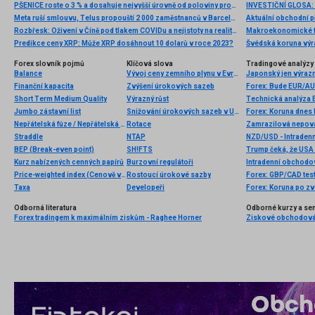
PŠENICE roste o 3 % a dosahuje nejvyšší úrovně od poloviny prosince, zatímco USDIDX maže počáteční zisky 📈
Meta ruší smlouvu, Telus propouští 2 000 zaměstnanců v Barceloně
Aktuální obchodní p
Rozbřesk: Oživení v Číně pod tlakem COVIDu a nejistoty na realitním trhu
Makroekonomické fakt
Predikce ceny XRP: Může XRP dosáhnout 10 dolarů v roce 2023?
Švédská koruna výr
Forex slovník pojmů
Klíčová slova
Tradingové analýzy 
Balance
Vývoj ceny zemního plynu v Evropě
Japonský jen výrazn
Finanční kapacita
Zvýšení úrokových sazeb
Forex: Bude EUR/AU
Short Term Medium Quality
Výrazný růst
Technická analýza
Jumbo zástavní list
Snižování úrokových sazeb v USA
Forex: Koruna dnes 
Nepřátelská fúze / Nepřátelská nabídka na převzetí firmy
Rotace
Zamrazilová nepovaž
Straddle
NTAP
NZD/USD - Intradenn
BEP (Break-even point)
SH!FTS
Kurz nabízených cenných papírů
Burzovní regulátoři
Intradenní obchodov
Price-weighted index (Cenově vážený index)
Rostoucí úrokové sazby
Forex: GBP/CAD test
Taxa
Developeři
Forex: Koruna po zve
Odborná literatura
Odborné kurzy a se
Forex tradingem k maximálním ziskům - Raghee Horner