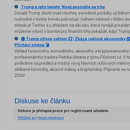
Trump a jeho tweety: Nová anomálie na trhu
Donald Trump zbořil snad všechny zavedené pořádky už běhe
rozhodně v tomto trendu pokračuje i během vládnutí v Bílém do
ohledu je Twitter a s ohledem na sílu slov, která nynější prezid
můžeme mluvit o bombě pro finanční trhy pokaždé, když Trump z
🔴 Trump otřese světem 💥 | Zkáza světové ekonomiky 😱 | N
Přichází změna 💣
Výhled forexového, komoditního, akciového a kryptoměnového 
profesionálního tradera Patrika Urbana z týmu FXstreet.cz. V 
podíváme na predikci a možný vývoj hlavních i křížových měnov
oblíbené komodity, akciové indexy a kryptoměny. Připravte se na 
2026!
Diskuse ke článku
Diskuse je přístupná pouze pro registrované uživatele.
Přihlásit se
|
Nová registrace