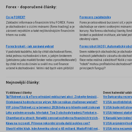
Forex - doporučené články:
Co je FOREX?
Forex pro začátečníky
Základní informace o finančním trhu FOREX. Forex
Forex je celosvětová burzovní síť, v jej
je obchodování s cizími měnami (forex trading) a je
obchoduje se všemi světovými měnami,
zároveň největším a také nejlikvidnějším finančním
koruny. Na forexu obchodují banky, fondy
trhem na světě.
brokeři a podobné instituce, ale také jedn
otevřený všem.
Forex brokeři - jak správně vybrat
V podstatě každého, kdo by chtěl obchodovat forex,
Snem některých obchodníků je obchodo
čeká jednou rozhodování o tom, s jakým brokerem
nutnosti jakéhokoliv zásahu do obchod
(přeloženo jako makléř/broker nebo zprostředkovatel)
fikce nebo reálná záležitost? Kolik z nás
by chtěl mít co do činění a svěřil mu své finance
"roboti" mohou profitabilně obchodovat
určené k obchodování. Velmi rád bych vám přiblížil
principech fungují?
problematiku výběru brokera, rozdíl mezi
jednotlivými typy brokerů a v neposlední řadě uvedu
několik příkladů nejznámějších z nich.
Nejnovější články:
Vzdělávací články
Denní kalendář udál
🚀 FXstreet.cz & eToro přinášejí exkluzivní akci: Získejte 6měsíční členství ve VIP zóně ZDARMA
Ve Švýcarsku rezer
Očekávaná hodnota prop výzvy: Kdy se nákup challenge vyplatí?
V USA spotřebitelsk
VIP zóna FXstreet.cz v červenci 2026 byla pro klienty opět zisková
V USA bude mít slo
Léto v plném proudu, trhy také: Top 3 obchody traderů Fintokei na indexech a zlatě
V USA týdenní statist
Chamtivost a strach: Největší cenové pohyby na finančních trzích (červenec 2026)
V Kanadě Ivey index
Káva na rozcestí. Přinese rekordní úroda další pokles cen?
V USA průměrný hod
Stvořil elitní klub, kde Ameriku obral o 65 miliard. Madoff řídil největší Ponzi dějin
V USA míra nezaměs