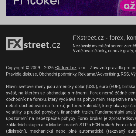
FXstreet.cz - forex, ko
Nezávislý investiční server zaměř
Vzdělávací články, cenové grafy,
Copyright © 2009 - 2026
FXstreet.cz
s.r.o. - Závazná pravidla pro p
Pravidla diskuse
,
Obchodní podmínky
,
Reklama/Advertising
,
RSS
,
Vý
Hlavní světové měny jsou americký dolar (USD), euro (EUR), britská 
světě, na kterém se obchoduje s měnami. Forex nemá žádné centrál
obchodník na forexu, který vydělává na pohyb měn, respektive na v
neboli obchodování na forexu) je forex kalendář, který ukazuje č
volatility a prudké pohyby v finančních trzích. Fundamentální ana
upozornění na nebezpečné pohyby. Forex broker je zprostředkov
základních skupin a to Market-makeři, STP a ECN brokeři. Forex stra
(diskreční), mechanická nebo plně automatická (takzvaný aut