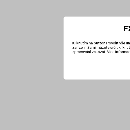
F
Kliknutím na button Povolit vše u
zařízení. Sami můžete určit klikn
zpracování zakázat. Více informa