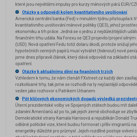
které jsou největšími impulsy pro kurzy měnových párů EUR/C
Otázky a odpovědi kolem kvantitativního uvolňování
Americká centrální banka (Fed) v minulém týdnu přistoupila k t
kvantitativního uvolňování měnové politiky (QE3), jehož prostře
ekonomiku a trh práce. Jedná se o jednu z nejdůležitějších událo
finančním trhu udála. Na Forexu se QE3 projevilo/projeví siln
(USD). Nová opatření Fedu totiž dolaru škodí, protože snižují j
hypotečních cenných papírů musí vytvářet (tisknout) nové peníze
jsme dnes připravili článek, který dává odpovědi na základní o
opatření.
Otázky k aktuálnímu dění na finančních trzích
Vzhledem k tomu, že nám čtenáři FXstreet.cz každý den zasílaj
rozkolísané trhy, tak jsme se rozhodli na ty nejčastější odpovědě
veden jako rozhovor s Patrikem Urbanem.
Pět klíčových ekonomických dopadů výsledků prezident
Úterní prezidentské volby ve Spojených státech budou mít dal
zdanění Američanů až po to, jak jejich země obchoduje se zbyt
Demokratické strany Kamala Harrisová a republikán Donald Tru
odlišné politické vize, které budou formovat i příliv imigrantů n
energetiky důležité pro průmysl. Jejich rozdílné postoje ovlivní c