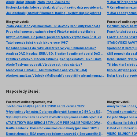
Akcie, dolar, bitcoin, zlato, ropa: Začíná to!
V USA NFP report z
Historická data, kde je získat, jak připojit svého data providera do MultiCharts a proč je budeme potřebovat? (4. díl)
V Kanadě míra neza
Jak obchodují profíci: Fibonacci trading - systém úspěšných traderů
V USA zásoby zemní
Blogy uživatelů
Forexové online zp
Zlato vyráží k novým maximům: Tři důvody, proč žlutý kov opět dominuje
Pozitivní vývoj na Wa
Prop challenge pro swing tradery? Fintokei mění pravidla hry
Frankfurtská burza 
Krypto šeptanda: Co přinesl poslední týden v kryptosvětě (7. 8. 2026)
Tato legenda čeká krach jako v roce 1987!
Dosáhne SpaceX do roku 2030 tržeb ve výši 1 bilionu dolarů?
Analýza DAX, Nasdaq, EUR/USD: Zlepšený sentiment poslal DAX na nová maxima
Praktické okénko: Bitcoin aktuálně jako spekulativní, nikoli investiční aktivum
Denní shrnutí: Výpro
Akcie Tesly na rozcestí: Výrobce aut, nebo startup?
Tři trhy, které sledo
Měnový pár EUR/AUD: Multitimeframe analýza (W1–H4)
Kdo příští týden pře
Akciová analýza: Výsledky McDonald’s nepotěšily, ale ani neurazily. Jakou vizi společnost prezentovala?
Dolar klesá po zveře
Naposledy čtené:
Forexové online zpravodajství
Blogy uživatelů
Technická analýza páru BTC/USD na 13. června 2022
Vývoj měnových párů: Dolar posiluje vůči koruně o 0,59 % na USD/CZK 21,50
Vyhlídky Saxo Bank na čtvrté čtvrtletí: Nepříjemná realita vyvolá další cyklus uvolnění
Co je to Stop-Loss a
ŠTATISTIKY V USA NEBOLI STIMULOM PRE ĎALŠIE POKRAČOVANIE ZISKOV
Otočka na librách a 
Raiffeisenbank: Komentované měsíční odhady (prosinec 2020)
Denné zhrnutie: USA pravdepodobne nezavedú plánované fiškálne stimuly v auguste