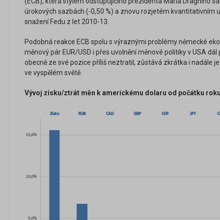
(ECB), která stylem odstupujícího prezidenta Maria Draghiho sá
úrokových sazbách (-0,50 %) a znovu rozjetém kvantitativním 
snažení Fedu z let 2010-13.
Podobná reakce ECB spolu s výraznými problémy německé eko
měnový pár EUR/USD i přes uvolnění měnové politiky v USA dál 
obecně ze své pozice příliš neztratil, zůstává zkrátka i nadále
ve vyspělém světě.
Vývoj zisku/ztrát měn k americkému dolaru od počátku roku