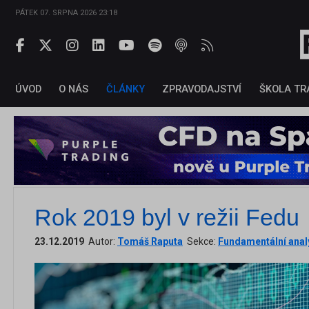
PÁTEK 07. SRPNA 2026 23:18
ÚVOD
O NÁS
ČLÁNKY
ZPRAVODAJSTVÍ
ŠKOLA TR
Rok 2019 byl v režii Fedu
23.12.2019
Autor:
Tomáš Raputa
Sekce:
Fundamentální anal