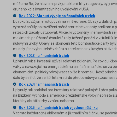
můžeme říci, že hlavními prvky, na které trhy reagovaly, byly e
druhého kola kvantitativního uvolňování v USA.
Rok 2022: Shrnutí vývoje na finančních trzích
Do roku 2022 jsme vstupovali na vlně euforie. Obavy z dalšíc
výrazně snížily po rozšíření méně smrtelné varianty omikron a
řetězcích začaly ustupovat. Akcie, kryptoměny i nemovitosti se
maximech po úžasné dvouleté rally tažené penězi z vrtulníků, 
nulovými úroky. Obavy ze skončení této bombastické párty byly 
musely jít nevyhnutelně vzhůru a korekce na rizikových aktivech
Rok 2023 na finančních trzích
Uplynulý rok si investoři užívali relativní zklidnění. Po covidu, čip
války a navazujícímu energetickému a inflačnímu šoku se za po
ekonomický i politický vývoj vracet blíže k normálu. Když přim
dalo by se říct, že se 20. léta vrací do předcovidových „business 
Rok 2024 na finančních trzích
Uplynulý rok probíhal pro investory relativně pokojně. I přes pokr
na Blízkém východě a americké prezidentské volby nepřiletěla
která by obrátila trhy vzhůru nohama.
Rok 2025 na finančních trzích v jednom článku
V tomto každoročně oblíbeném a již tradičním článku se podívá