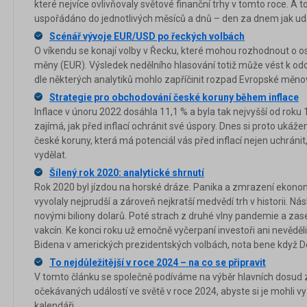
které nejvíce ovlivňovaly světové finanční trhy v tomto roce. A 
uspořádáno do jednotlivých měsíců a dnů – den za dnem jak udál
Scénář vývoje EUR/USD po řeckých volbách
O víkendu se konají volby v Řecku, které mohou rozhodnout o 
měny (EUR). Výsledek nedělního hlasování totiž může vést k od
dle některých analytiků mohlo zapříčinit rozpad Evropské měno
Strategie pro obchodování české koruny během inflace
Inflace v únoru 2022 dosáhla 11,1 % a byla tak nejvyšší od roku 19
zajímá, jak před inflací ochránit své úspory. Dnes si proto ukáž
české koruny, která má potenciál vás před inflací nejen uchránit, 
vydělat.
Šílený rok 2020: analytické shrnutí
Rok 2020 byl jízdou na horské dráze. Panika a zmrazení ekonomi
vyvolaly nejprudší a zároveň nejkratší medvědí trh v historii. N
novými biliony dolarů. Poté strach z druhé vlny pandemie a zas
vakcín. Ke konci roku už emočně vyčerpaní investoři ani nevěděli, 
Bidena v amerických prezidentských volbách, nota bene když 
To nejdůležitější v roce 2024 – na co se připravit
V tomto článku se společně podíváme na výběr hlavních dosu
očekávaných událostí ve světě v roce 2024, abyste si je mohli v
kalendáři.