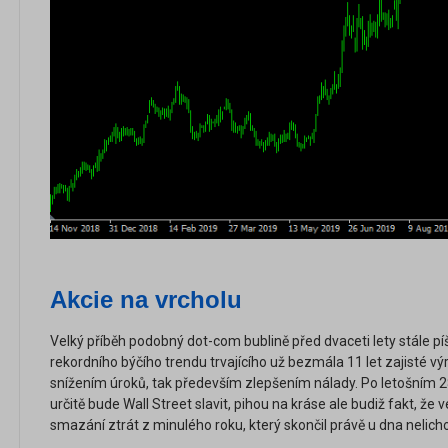
Akcie na vrcholu
Velký příběh podobný dot-com bublině před dvaceti lety stále p
rekordního býčího trendu trvajícího už bezmála 11 let zajisté
snížením úroků, tak především zlepšením nálady. Po letošním 
určitě bude Wall Street slavit, pihou na kráse ale budiž fakt, že v
smazání ztrát z minulého roku, který skončil právě u dna nelicho