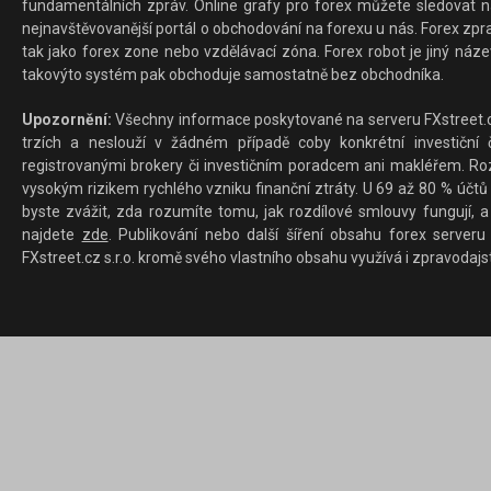
fundamentálních zpráv. Online grafy pro forex můžete sledovat na 
nejnavštěvovanější portál o obchodování na forexu u nás. Forex zprav
tak jako forex zone nebo vzdělávací zóna. Forex robot je jiný náz
takovýto systém pak obchoduje samostatně bez obchodníka.
Upozornění:
Všechny informace poskytované na serveru FXstreet.cz
trzích a neslouží v žádném případě coby konkrétní investiční č
registrovanými brokery či investičním poradcem ani makléřem. Rozd
vysokým rizikem rychlého vzniku finanční ztráty. U 69 až 80 % účtů 
byste zvážit, zda rozumíte tomu, jak rozdílové smlouvy fungují, a
najdete
zde
. Publikování nebo další šíření obsahu forex serveru
FXstreet.cz s.r.o. kromě svého vlastního obsahu využívá i zpravodajs