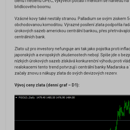
členů i nečlenů OPEC, výkyvech počasí i měnícím se náhledu na
břidlicového boomu.
Vzácné kovy také nestály stranou. Palladium se svým ziskem 5
obchodovanou komoditou. Výrazné posílení zlata podpořila řad
úrokových sazeb americkou centrální bankou, přes přetrvávající 
centrálních bank.
Zlato už pro investory nefunguje ani tak jako pojistka proti infla
japonských a evropských zkušenostech nebojí. Spíše jde o bezpe
nízkých úrokových sazeb získává konkurenční výhodu proti vl
realokacemi tento trend potvrzují i centrální banky Maďarska a 
začaly znovu s nákupy zlata do svých devizových rezerv.
Vývoj ceny zlata (denní graf – D1):