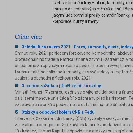
světové finanční trhy – akcie, komodity, dlu
shrnuto do jednotlivých měsíců a dnů. Přip
jakými událostmi si prošly centrální banky,
korporace, burzy a měny.
Čtěte více
Ohlédnutí za rokem 2021 - Forex, komodity, akcie, index
Shrnutí roku 2021 pohledem forexového, komoditního, akciové
profesionálního tradera Patrika Urbana z týmu FXstreet.cz. V 
ohlédneme za uplynulým rokem a podíváme se na vývoj hlavníc
forexu a také na oblíbené komodity, akciové indexy a kryptoměny
události a obchodní příležitosti roku 2021!
O pomoc zažádalo již pět zemí eurozóny
Ministři financí 17 zemí eurozóny se o víkendu dohodli na finanč
další zemí měnové unie žádající o záchranu před bankrotem. T
vzdělávacích článků a podíváme se detailněji na tuto důležitou u
Otázky a odpovědi kolem ČNB a Fedu
Intervence České národní banky (ČNB) vyvolaly v českých médiích
zase alfou a omegou možný začátek konce kvantitativního uvol
FXstreet.cz, Tomáš Raputa, odpovídal na otázky související s b