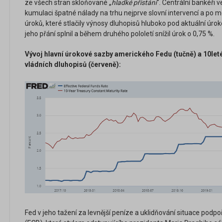
ze všech stran skloňované „
hladké přistání
“. Centrální bankéři 
kumulaci špatné nálady na trhu nejprve slovní intervencí a po 
úroků, které stlačily výnosy dluhopisů hluboko pod aktuální úrok
jeho přání splnil a během druhého pololetí snížil úrok o 0,75 %.
Vývoj hlavní úrokové sazby amerického Fedu (tučně) a 10le
vládních dluhopisů (červeně):
Fed v jeho tažení za levnější peníze a uklidňování situace podpo