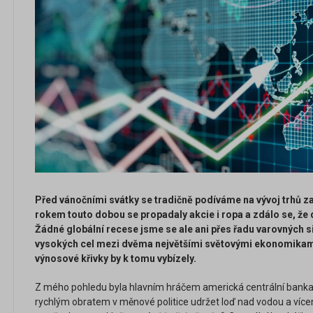
Před vánočními svátky se tradičně podíváme na vývoj trhů z
rokem touto dobou se propadaly akcie i ropa a zdálo se, že d
Žádné globální recese jsme se ale ani přes řadu varovných s
vysokých cel mezi dvěma největšími světovými ekonomikam
výnosové křivky by k tomu vybízely.
Z mého pohledu byla hlavním hráčem americká centrální banka
rychlým obratem v měnové politice udržet loď nad vodou a více