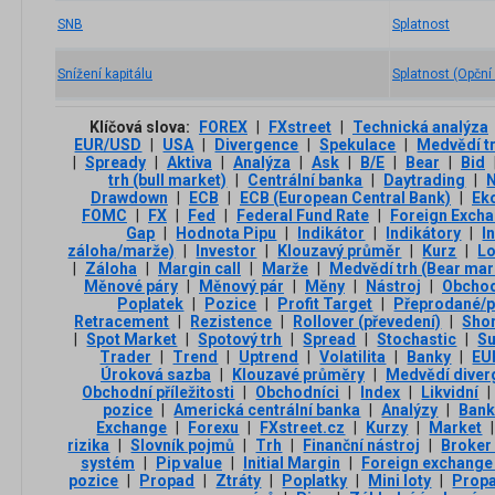
SNB
Splatnost
Snížení kapitálu
Splatnost (Opční 
Klíčová slova:
FOREX
|
FXstreet
|
Technická analýza
EUR/USD
|
USA
|
Divergence
|
Spekulace
|
Medvědí t
|
Spready
|
Aktiva
|
Analýza
|
Ask
|
B/E
|
Bear
|
Bid
trh (bull market)
|
Centrální banka
|
Daytrading
|
Drawdown
|
ECB
|
ECB (European Central Bank)
|
Ek
FOMC
|
FX
|
Fed
|
Federal Fund Rate
|
Foreign Exch
Gap
|
Hodnota Pipu
|
Indikátor
|
Indikátory
|
I
záloha/marže)
|
Investor
|
Klouzavý průměr
|
Kurz
|
L
|
Záloha
|
Margin call
|
Marže
|
Medvědí trh (Bear mar
Měnové páry
|
Měnový pár
|
Měny
|
Nástroj
|
Obchod
Poplatek
|
Pozice
|
Profit Target
|
Přeprodané/p
Retracement
|
Rezistence
|
Rollover (převedení)
|
Sho
|
Spot Market
|
Spotový trh
|
Spread
|
Stochastic
|
Su
Trader
|
Trend
|
Uptrend
|
Volatilita
|
Banky
|
EU
Úroková sazba
|
Klouzavé průměry
|
Medvědí diver
Obchodní příležitosti
|
Obchodníci
|
Index
|
Likvidní
|
pozice
|
Americká centrální banka
|
Analýzy
|
Ban
Exchange
|
Forexu
|
FXstreet.cz
|
Kurzy
|
Market
|
rizika
|
Slovník pojmů
|
Trh
|
Finanční nástroj
|
Broker
systém
|
Pip value
|
Initial Margin
|
Foreign exchange
pozice
|
Propad
|
Ztráty
|
Poplatky
|
Mini loty
|
Propa