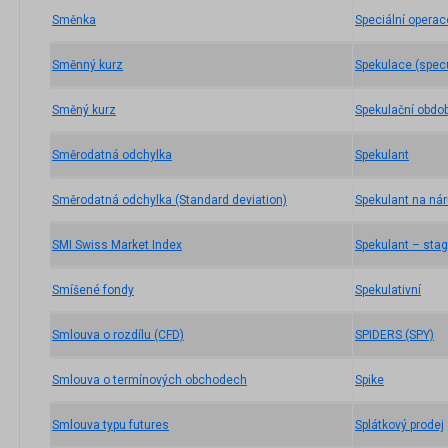
Směnka
Speciální operac
Směnný kurz
Spekulace (specu
Směný kurz
Spekulační obdob
Směrodatná odchylka
Spekulant
Směrodatná odchylka (Standard deviation)
Spekulant na ná
SMI Swiss Market Index
Spekulant – stag
Smíšené fondy
Spekulativní
Smlouva o rozdílu (CFD)
SPIDERS (SPY)
Smlouva o termínových obchodech
Spike
Smlouva typu futures
Splátkový prodej