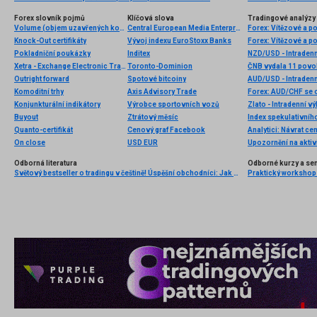
Forex slovník pojmů
Klíčová slova
Tradingové analýzy 
Volume (objem uzavřených kontraktů)
Central European Media Enterprises
Forex: Vítězové a p
Knock-Out certifikáty
Vývoj indexu EuroStoxx Banks
Forex: Vítězové a p
Pokladniční poukázky
Inditex
NZD/USD - Intradenn
Xetra - Exchange Electronic Trading
Toronto-Dominion
ČNB vydala 11 povol
Outright forward
Spotové bitcoiny
AUD/USD - Intradenn
Komoditní trhy
Axis Advisory Trade
Forex: AUD/CHF se 
Konjunkturální indikátory
Výrobce sportovních vozů
Zlato - Intradenní v
Buyout
Ztrátový měsíc
Index spekulativníh
Quanto-certifikát
Cenový graf Facebook
On close
USD EUR
Odborná literatura
Odborné kurzy a se
Světový bestseller o tradingu v češtině! Úspěšní obchodníci: Jak běžní lidé porážejí Wall Street v jeho vlastní hře