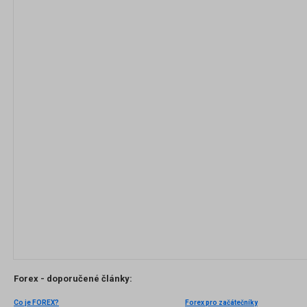
Forex - doporučené články:
Co je FOREX?
Forex pro začátečníky