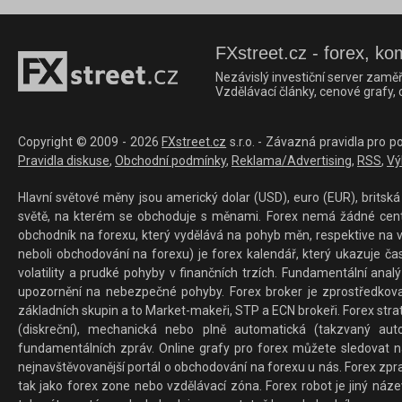
FXstreet.cz - forex, ko
Nezávislý investiční server zaměř
Vzdělávací články, cenové grafy,
Copyright © 2009 - 2026
FXstreet.cz
s.r.o. - Závazná pravidla pro p
Pravidla diskuse
,
Obchodní podmínky
,
Reklama/Advertising
,
RSS
,
Vý
Hlavní světové měny jsou americký dolar (USD), euro (EUR), britská 
světě, na kterém se obchoduje s měnami. Forex nemá žádné centrál
obchodník na forexu, který vydělává na pohyb měn, respektive na v
neboli obchodování na forexu) je forex kalendář, který ukazuje č
volatility a prudké pohyby v finančních trzích. Fundamentální ana
upozornění na nebezpečné pohyby. Forex broker je zprostředkov
základních skupin a to Market-makeři, STP a ECN brokeři. Forex stra
(diskreční), mechanická nebo plně automatická (takzvaný aut
fundamentálních zpráv. Online grafy pro forex můžete sledovat na 
nejnavštěvovanější portál o obchodování na forexu u nás. Forex zprav
tak jako forex zone nebo vzdělávací zóna. Forex robot je jiný náz