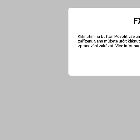
F
Kliknutím na button Povolit vše u
zařízení. Sami můžete určit klikn
zpracování zakázat. Více informa