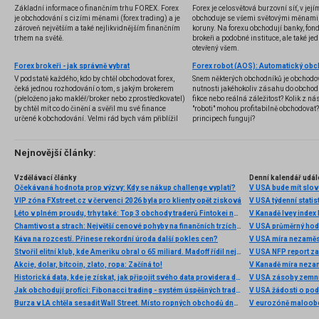
Základní informace o finančním trhu FOREX. Forex
Forex je celosvětová burzovní síť, v jej
je obchodování s cizími měnami (forex trading) a je
obchoduje se všemi světovými měnami,
zároveň největším a také nejlikvidnějším finančním
koruny. Na forexu obchodují banky, fondy
trhem na světě.
brokeři a podobné instituce, ale také jedn
otevřený všem.
Forex brokeři - jak správně vybrat
V podstatě každého, kdo by chtěl obchodovat forex,
Snem některých obchodníků je obchodo
čeká jednou rozhodování o tom, s jakým brokerem
nutnosti jakéhokoliv zásahu do obchod
(přeloženo jako makléř/broker nebo zprostředkovatel)
fikce nebo reálná záležitost? Kolik z nás
by chtěl mít co do činění a svěřil mu své finance
"roboti" mohou profitabilně obchodovat
určené k obchodování. Velmi rád bych vám přiblížil
principech fungují?
problematiku výběru brokera, rozdíl mezi
jednotlivými typy brokerů a v neposlední řadě uvedu
několik příkladů nejznámějších z nich.
Nejnovější články:
Vzdělávací články
Denní kalendář udál
Očekávaná hodnota prop výzvy: Kdy se nákup challenge vyplatí?
V USA bude mít slo
VIP zóna FXstreet.cz v červenci 2026 byla pro klienty opět zisková
V USA týdenní statist
Léto v plném proudu, trhy také: Top 3 obchody traderů Fintokei na indexech a zlatě
V Kanadě Ivey index
Chamtivost a strach: Největší cenové pohyby na finančních trzích (červenec 2026)
V USA průměrný hod
Káva na rozcestí. Přinese rekordní úroda další pokles cen?
V USA míra nezaměs
Stvořil elitní klub, kde Ameriku obral o 65 miliard. Madoff řídil největší Ponzi dějin
V USA NFP report z
Akcie, dolar, bitcoin, zlato, ropa: Začíná to!
V Kanadě míra neza
Historická data, kde je získat, jak připojit svého data providera do MultiCharts a proč je budeme potřebovat? (4. díl)
V USA zásoby zemní
Jak obchodují profíci: Fibonacci trading - systém úspěšných traderů
V USA žádosti o po
Burza v LA chtěla sesadit Wall Street. Místo ropných obchodů dnes místem duní basy
V eurozóně maloobc