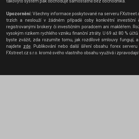
takovýto systém pak obchoduje samostatně bez obchodníka.
Upozornění:
Všechny informace poskytované na serveru FXstreet.cz
trzích a neslouží v žádném případě coby konkrétní investiční č
registrovanými brokery či investičním poradcem ani makléřem. Rozd
vysokým rizikem rychlého vzniku finanční ztráty. U 69 až 80 % účtů 
byste zvážit, zda rozumíte tomu, jak rozdílové smlouvy fungují, a
najdete
zde
. Publikování nebo další šíření obsahu forex serveru
FXstreet.cz s.r.o. kromě svého vlastního obsahu využívá i zpravodajs