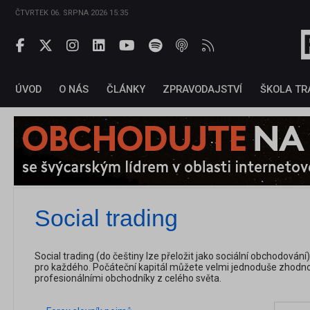
ČTVRTEK 06. SRPNA 2026 15:35
ÚVOD
O NÁS
ČLÁNKY
ZPRAVODAJSTVÍ
ŠKOLA TR
Social trading
Social trading (do češtiny lze přeložit jako sociální obchodování) 
pro každého. Počáteční kapitál můžete velmi jednoduše zhodno
profesionálními obchodníky z celého světa.