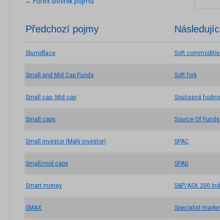
← Forex slovník pojmů
Předchozí pojmy
Následujíc
Slumpflace
Soft commoditie
Small and Mid Cap Funds
Soft fork
Small cap, Mid cap
Současná hodno
Small caps
Source Of Funds
Small investor (Malý investor)
SPAC
Small/mid caps
SPAD
Smart money
S&P/ASX 200 In
SMAX
Specialist marke