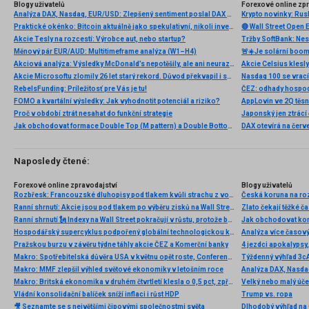
Blogy uživatelů
Forexové online zp
Analýza DAX, Nasdaq, EUR/USD: Zlepšený sentiment poslal DAX na nová maxima
Praktické okénko: Bitcoin aktuálně jako spekulativní, nikoli investiční aktivum
Akcie Tesly na rozcestí: Výrobce aut, nebo startup?
Tržby SoftBank: Nest
Měnový pár EUR/AUD: Multitimeframe analýza (W1–H4)
Akciová analýza: Výsledky McDonald’s nepotěšily, ale ani neurazily. Jakou vizi společnost prezentovala?
Akcie Celsius klesly
Akcie Microsoftu zlomily 26 let starý rekord. Důvod překvapil i samotné investory
RebelsFunding: Príležitosť pre Vás je tu!
ČEZ: odhady hospod
FOMO a kvartální výsledky: Jak vyhodnotit potenciál a riziko?
Proč v období ztrát nesahat do funkční strategie
Jak obchodovat formace Double Top (M pattern) a Double Bottom (W pattern)
Naposledy čtené:
Forexové online zpravodajství
Blogy uživatelů
Rozbřesk: Francouzské dluhopisy pod tlakem kvůli strachu z voleb
Česká koruna na ro
Ranní shrnutí: Akcie jsou pod tlakem po výběru zisků na Wall Street, FX zůstává bez výraznějšího pohybu (06.08.2026)
Zlato čekají těžké č
Ranní shrnutí 🗽 Indexy na Wall Street pokračují v růstu, protože bylo prodlouženo příměří mezi USA a Íránem (22.04.2026)
Jak obchodovat ko
Hospodářský supercyklus podpořený globální technologickou konkurencí
Analýza více časový
Pražskou burzu v závěru týdne táhly akcie ČEZ a Komerční banky
4 jezdci apokalypsy
Makro: Spotřebitelská důvěra USA v květnu opět roste, Conference Board
Týždenný výhľad 3c
Makro: MMF zlepšil výhled světové ekonomiky v letošním roce
Makro: Britská ekonomika v druhém čtvrtletí klesla o 0,5 pct, zpřesněný odhad
Velký nebo malý úče
Vládní konsolidační balíček sníží inflaci i růst HDP
Trump vs. ropa
🎥 Seznamte se s největšími čipovými společnostmi světa
Dlhodobý výhľad na