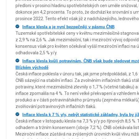
předloni v prosinci hladinu spotřebitelských cen uměle snižoval, b
dokonce jen 4,2 procenta. To proto, že dochází ke srovnání s 
prosince 2022. Tento efekt však již z nadcházejícího, lednovéh
Inflace klesla a je nyní bezpečněji v pásmu ČNB
Tuzemské spotřebitelské ceny v květnu meziměsíčně stagnovaly 
z 2,9 % na 2,6 %. Jak meziměsíční, tak i meziroční vývoj odpovíd
konsensus však pro květen očekával vyšší meziroční inflaci na 
odhadovala 2,5 % y/y.
Inflace klesla kvůli potravinám, ČNB však bude sledovat mzdy
Blízkém východě
Česká inflace poklesla v únoru tak, jak jsme předpokládali, z 1,6 
ČNB sázející na stabilní inflaci. Za zvolněním inflačních tlaků s
potraviny, které meziměsíčně zlevnily o 1,7 % (včetně tabáku) 
inflace zpomalila na 4 %. To není velké překvapení a vzhledem
produkci a v části potravinářského průmyslu (zejména mlékařů
zvolňování potravinových inflačních tlaků.
Inflace klesla k 7 % y/y, nebýt statistické základny, byla by j
Česká inflace v listopadu klesla na 7,3 % y/y po říjnových 8,5 %
odhadem a tržním konsensem (oboje 7,2 %). ČNB očekávala listop
Meziroční inflace zůstává na zvýšených úrovních kvůli vlivu nižš