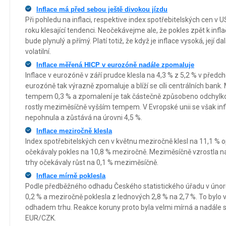
Inflace má před sebou ještě divokou jízdu
Při pohledu na inflaci, respektive index spotřebitelských cen v
roku klesající tendenci. Neočekávejme ale, že pokles zpět k infl
bude plynulý a přímý. Platí totiž, že když je inflace vysoká, její
volatilní.
Inflace měřená HICP v eurozóně nadále zpomaluje
Inflace v eurozóně v září prudce klesla na 4,3 % z 5,2 % v před
eurozóně tak výrazně zpomaluje a blíží se cíli centrálních bank
tempem 0,3 % a zpomalení je tak částečně způsobeno odchylko
rostly meziměsíčně vyšším tempem. V Evropské unii se však inf
nepohnula a zůstává na úrovni 4,5 %.
Inflace meziročně klesla
Index spotřebitelských cen v květnu meziročně klesl na 11,1 % o
očekávaly pokles na 10,8 % meziročně. Meziměsíčně vzrostla na 
trhy očekávaly růst na 0,1 % meziměsíčně.
Inflace mírně poklesla
Podle předběžného odhadu Českého statistického úřadu v únoru
0,2 % a meziročně poklesla z lednových 2,8 % na 2,7 %. To byl
odhadem trhu. Reakce koruny proto byla velmi mírná a nadále 
EUR/CZK.