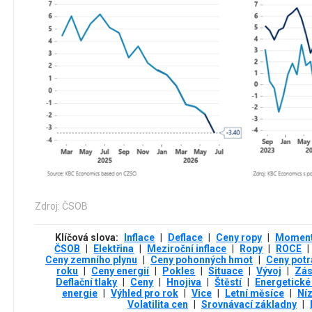
Zdroj: ČSOB
Klíčová slova:
Inflace
|
Deflace
|
Ceny ropy
|
Momen
ČSOB
|
Elektřina
|
Meziroční inflace
|
Ropy
|
ROCE
|
Ceny zemního plynu
|
Ceny pohonných hmot
|
Ceny potr
roku
|
Ceny energií
|
Pokles
|
Situace
|
Vývoj
|
Zás
Deflační tlaky
|
Ceny
|
Hnojiva
|
Štěstí
|
Energetické
energie
|
Výhled pro rok
|
Vice
|
Letní měsíce
|
Níz
Volatilita cen
|
Srovnávací základny
|