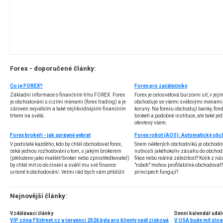
Forex - doporučené články:
Co je FOREX?
Forex pro začátečníky
Základní informace o finančním trhu FOREX. Forex
Forex je celosvětová burzovní síť, v jej
je obchodování s cizími měnami (forex trading) a je
obchoduje se všemi světovými měnami,
zároveň největším a také nejlikvidnějším finančním
koruny. Na forexu obchodují banky, fondy
trhem na světě.
brokeři a podobné instituce, ale také jedn
otevřený všem.
Forex brokeři - jak správně vybrat
V podstatě každého, kdo by chtěl obchodovat forex,
Snem některých obchodníků je obchodo
čeká jednou rozhodování o tom, s jakým brokerem
nutnosti jakéhokoliv zásahu do obchod
(přeloženo jako makléř/broker nebo zprostředkovatel)
fikce nebo reálná záležitost? Kolik z nás
by chtěl mít co do činění a svěřil mu své finance
"roboti" mohou profitabilně obchodovat
určené k obchodování. Velmi rád bych vám přiblížil
principech fungují?
problematiku výběru brokera, rozdíl mezi
jednotlivými typy brokerů a v neposlední řadě uvedu
několik příkladů nejznámějších z nich.
Nejnovější články:
Vzdělávací články
Denní kalendář udál
VIP zóna FXstreet.cz v červenci 2026 byla pro klienty opět zisková
V USA bude mít slo