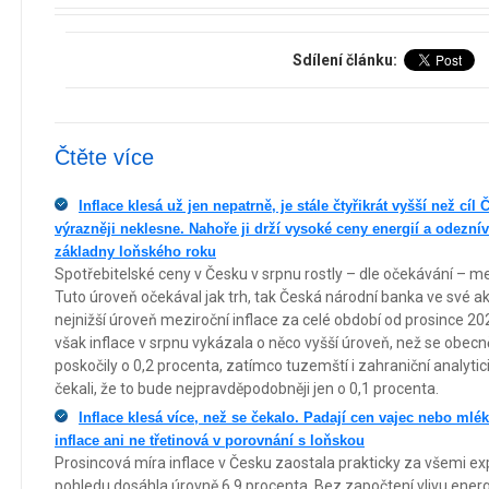
Sdílení článku:
Čtěte více
Inflace klesá už jen nepatrně, je stále čtyřikrát vyšší než cí
výrazněji neklesne. Nahoře ji drží vysoké ceny energií a odeznív
základny loňského roku
Spotřebitelské ceny v Česku v srpnu rostly – dle očekávání – 
Tuto úroveň očekával jak trh, tak Česká národní banka ve své a
nejnižší úroveň meziroční inflace za celé období od prosince 
však inflace v srpnu vykázala o něco vyšší úroveň, než se obec
poskočily o 0,2 procenta, zatímco tuzemští i zahraniční analyt
čekali, že to bude nejpravděpodobněji jen o 0,1 procenta.
Inflace klesá více, než se čekalo. Padají cen vajec nebo mlék
inflace ani ne třetinová v porovnání s loňskou
Prosincová míra inflace v Česku zaostala prakticky za všemi e
pohledu dosáhla úrovně 6,9 procenta. Bez započtení vlivu energ