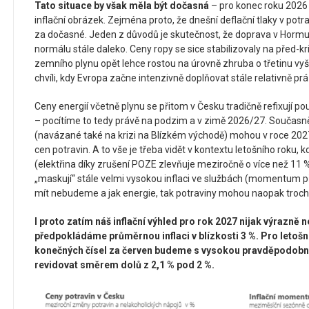
Tato situace by však měla být dočasná
– pro konec roku 2026 
inflační obrázek. Zejména proto, že dnešní deflační tlaky v pot
za dočasné. Jeden z důvodů je skutečnost, že doprava v Horm
normálu stále daleko. Ceny ropy se sice stabilizovaly na před-k
zemního plynu opět lehce rostou na úrovně zhruba o třetinu vyš
chvíli, kdy Evropa začne intenzivně doplňovat stále relativně p
Ceny energií včetně plynu se přitom v Česku tradičně refixují p
– pocítíme to tedy právě na podzim a v zimě 2026/27. Současně 
(navázané také na krizi na Blízkém východě) mohou v roce 2027
cen potravin. A to vše je třeba vidět v kontextu letošního roku, 
(elektřina díky zrušení POZE zlevňuje meziročně o více než 11 %
„maskují“ stále velmi vysokou inflaci ve službách (momentum pře
mít nebudeme a jak energie, tak potraviny mohou naopak trochu
I proto zatím náš inflační výhled pro rok 2027 nijak výrazně
předpokládáme průměrnou inflaci v blízkosti 3 %. Pro letošn
konečných čísel za červen budeme s vysokou pravděpodobno
revidovat směrem dolů z 2,1 % pod 2 %.