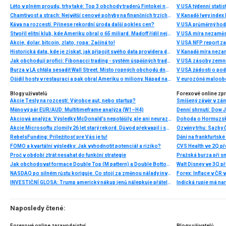
Léto v plném proudu, trhy také: Top 3 obchody traderů Fintokei na indexech a zlatě
V USA týdenní statist
Chamtivost a strach: Největší cenové pohyby na finančních trzích (červenec 2026)
V Kanadě Ivey index
Káva na rozcestí. Přinese rekordní úroda další pokles cen?
V USA průměrný hod
Stvořil elitní klub, kde Ameriku obral o 65 miliard. Madoff řídil největší Ponzi dějin
V USA míra nezaměs
Akcie, dolar, bitcoin, zlato, ropa: Začíná to!
V USA NFP report z
Historická data, kde je získat, jak připojit svého data providera do MultiCharts a proč je budeme potřebovat? (4. díl)
V Kanadě míra neza
Jak obchodují profíci: Fibonacci trading - systém úspěšných traderů
V USA zásoby zemní
Burza v LA chtěla sesadit Wall Street. Místo ropných obchodů dnes místem duní basy
V USA žádosti o po
Ošidil hosty v restauraci a pak obral Ameriku o miliony. Nápad na obří podvod dostal Ponzi náhodou
V eurozóně maloobc
Blogy uživatelů
Forexové online zp
Akcie Tesly na rozcestí: Výrobce aut, nebo startup?
Smíšený závěr v zá
Měnový pár EUR/AUD: Multitimeframe analýza (W1–H4)
Akciová analýza: Výsledky McDonald’s nepotěšily, ale ani neurazily. Jakou vizi společnost prezentovala?
Dohoda o Hormuzské
Akcie Microsoftu zlomily 26 let starý rekord. Důvod překvapil i samotné investory
RebelsFunding: Príležitosť pre Vás je tu!
FOMO a kvartální výsledky: Jak vyhodnotit potenciál a riziko?
Proč v období ztrát nesahat do funkční strategie
Pražská burza při s
Jak obchodovat formace Double Top (M pattern) a Double Bottom (W pattern)
NASDAQ po silném růstu koriguje. Co stojí za změnou nálady investorů?
INVESTIČNÍ GLOSA: Trump americký nákup jenů nálepkuje přátelstvím. Pravda je jinde
Naposledy čtené:
Forexové online zpravodajství
Blogy uživatelů