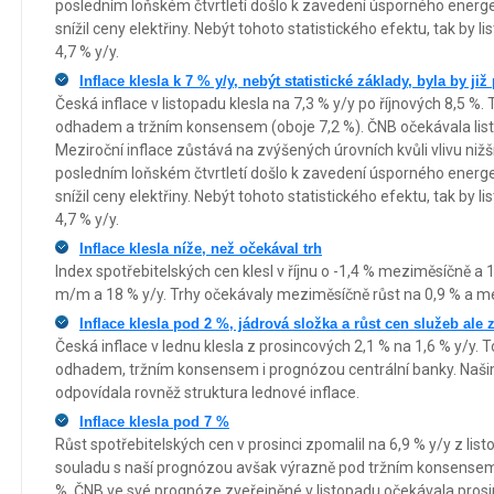
posledním loňském čtvrtletí došlo k zavedení úsporného energet
snížil ceny elektřiny. Nebýt tohoto statistického efektu, tak by l
4,7 % y/y.
Inflace klesla k 7 % y/y, nebýt statistické základy, byla by ji
Česká inflace v listopadu klesla na 7,3 % y/y po říjnových 8,5 %
odhadem a tržním konsensem (oboje 7,2 %). ČNB očekávala listop
Meziroční inflace zůstává na zvýšených úrovních kvůli vlivu nižš
posledním loňském čtvrtletí došlo k zavedení úsporného energet
snížil ceny elektřiny. Nebýt tohoto statistického efektu, tak by l
4,7 % y/y.
Inflace klesla níže, než očekával trh
Index spotřebitelských cen klesl v říjnu o -1,4 % meziměsíčně a 
m/m a 18 % y/y. Trhy očekávaly meziměsíčně růst na 0,9 % a me
Inflace klesla pod 2 %, jádrová složka a růst cen služeb ale 
Česká inflace v lednu klesla z prosincových 2,1 % na 1,6 % y/y. 
odhadem, tržním konsensem i prognózou centrální banky. Naš
odpovídala rovněž struktura lednové inflace.
Inflace klesla pod 7 %
Růst spotřebitelských cen v prosinci zpomalil na 6,9 % y/y z list
souladu s naší prognózou avšak výrazně pod tržním konsensem,
%. ČNB ve své prognóze zveřejněné v listopadu očekávala prosinc