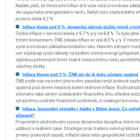
Nadále platí, že meziroční inflaci drží výše nižší srovnávací zák
vliv úsporného energetického tarifu. Nebýt toho statistického ef
prosinci činila 4,2 %.
Inflace klesla pod 9 %, dynamika jádrové složky mírně zrych
Česká inflace v červenci klesla z 9,7 % y/y na 8,8 %. To bylo pln
tržním konsensem. ČNB čekala inflaci ve výši 8,9 % y/y. V mezi
vyšší srovnávací základna loňského roku. Hlavním zdrojem mezi
cen zůstávají vyšší náklady na bydlení včetně energií (příspěvek 
výjimkou pohonných hmot však k meziročnímu růstu spotřebitel
všechny složky.
Inflace klesne pod 3 %, ČNB ale do té doby zůstane opatrná
ČNB podle nás na svém únorovém zasedání sníží úrokové sazby 
opatrná pod vlivem nejistoty kolem lednové inflace. Rozhodnut
ovlivněno také silným očekáváním finančního trhu ohledně snižo
výraznému uvolnění finančních podmínek, či oslabující korunou.
Inflace, korporátní výsledky i hádky v Bílém domě. Co ovlivň
připravit?
Proprietární obchodování vysoce dynamická disciplína, která 
události v reálném čase. Strategie prop traderů ovlivňují klíčov
změny úrokových sazeb, inflační data nebo geopolitické roztržk