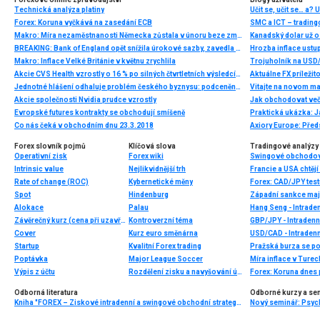
Technická analýza platiny
Učit se, učit se… a? U
Forex: Koruna vyčkává na zasedání ECB
SMC a ICT – tradin
Makro: Míra nezaměstnanosti Německa zůstala v únoru beze změny
Kanadský dolar už o
BREAKING: Bank of England opět snížila úrokové sazby, zavedla QE
Hrozba inflace ustu
Makro: Inflace Velké Británie v květnu zrychlila
Trojuholník na USD/
Akcie CVS Health vzrostly o 16 % po silných čtvrtletních výsledcích
Aktuálne FX príleži
Jednotné hlášení odhaluje problém českého byznysu: podceněnou digitalizaci v malých a středních podnicích
Vitajte na novom m
Akcie společnosti Nvidia prudce vzrostly
Jak obchodovat več
Evropské futures kontrakty se obchodují smíšeně
Praktická ukázka: J
Co nás čeká v obchodním dnu 23.3.2018
Axiory Europe: Před
Forex slovník pojmů
Klíčová slova
Tradingové analýzy 
Operativní zisk
Forex wiki
Swingové obchodová
Intrinsic value
Nejlikvidnější trh
Francie a USA chtějí
Rate of change (ROC)
Kybernetické měny
Forex: CAD/JPY tes
Spot
Hindenburg
Západní sankce maj
Alokace
Palau
Hang Seng - Intrade
Závěrečný kurz (cena při uzavření)
Kontroverzní téma
GBP/JPY - Intradenn
Cover
Kurz euro směnárna
USD/CAD - Intradenn
Startup
Kvalitní Forex trading
Pražská burza se po
Poptávka
Major League Soccer
Výpis z účtu
Rozdělení zisku a navyšování účtu
Odborná literatura
Odborné kurzy a se
Kniha "FOREX – Ziskové intradenní a swingové obchodní strategie" od Kathy Lien vychází v češtině!