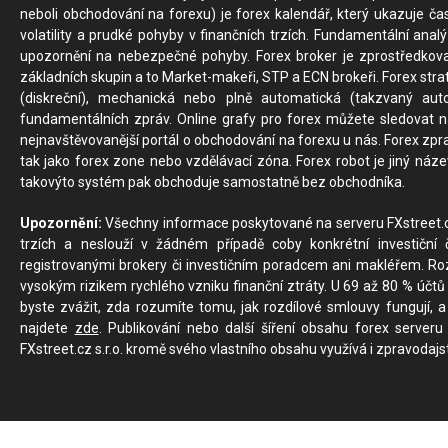
neboli obchodování na forexu) je forex kalendář, který ukazuje č
volatility a prudké pohyby v finančních trzích. Fundamentální ana
upozornění na nebezpečné pohyby. Forex broker je zprostředkov
základních skupin a to Market-makeři, STP a ECN brokeři. Forex stra
(diskreční), mechanická nebo plně automatická (takzvaný aut
fundamentálních zpráv. Online grafy pro forex můžete sledovat na 
nejnavštěvovanější portál o obchodování na forexu u nás. Forex zprav
tak jako forex zone nebo vzdělávací zóna. Forex robot je jiný náz
takovýto systém pak obchoduje samostatně bez obchodníka.
Upozornění:
Všechny informace poskytované na serveru FXstreet.cz
trzích a neslouží v žádném případě coby konkrétní investiční č
registrovanými brokery či investičním poradcem ani makléřem. Rozd
vysokým rizikem rychlého vzniku finanční ztráty. U 69 až 80 % účtů 
byste zvážit, zda rozumíte tomu, jak rozdílové smlouvy fungují, a
najdete
zde
. Publikování nebo další šíření obsahu forex serveru
FXstreet.cz s.r.o. kromě svého vlastního obsahu využívá i zpravodajs