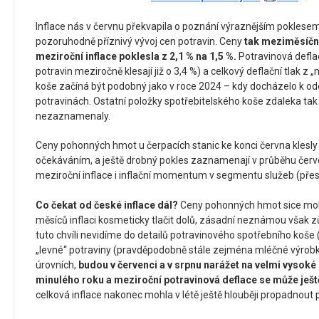
Inflace nás v červnu překvapila o poznání výraznějším poklesem
pozoruhodně příznivý vývoj cen potravin. Ceny
tak meziměsíčně
meziroční inflace poklesla z 2,1 % na 1,5 %.
Potravinová defla
potravin meziročně klesají již o 3,4 %) a celkový deflační tlak z 
koše začíná být podobný jako v roce 2024 – kdy docházelo k ode
potravinách. Ostatní položky spotřebitelského koše zdaleka ta
nezaznamenaly.
Ceny pohonných hmot u čerpacích stanic ke konci června klesly
očekáváním, a ještě drobný pokles zaznamenají v průběhu čer
meziroční inflace i inflační momentum v segmentu služeb (přes
Co čekat od české inflace dál?
Ceny pohonných hmot sice mohou
měsíců inflaci kosmeticky tlačit dolů, zásadní neznámou však zů
tuto chvíli nevidíme do detailů potravinového spotřebního koše
„levné“ potraviny (pravděpodobně stále zejména mléčné výrobky
úrovních,
budou v červenci a v srpnu narážet na velmi vysoké
minulého roku a meziroční potravinová deflace se může ješt
celková inflace nakonec mohla v létě ještě hlouběji propadnout p