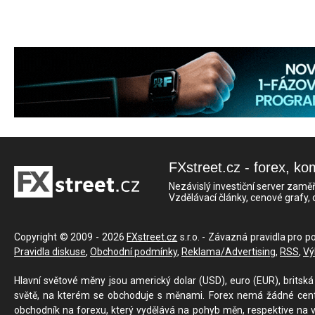
FXstreet.cz - forex, ko
Nezávislý investiční server zaměř
Vzdělávací články, cenové grafy,
Copyright © 2009 - 2026
FXstreet.cz
s.r.o. - Závazná pravidla pro p
Pravidla diskuse
,
Obchodní podmínky
,
Reklama/Advertising
,
RSS
,
Vý
Hlavní světové měny jsou americký dolar (USD), euro (EUR), britská 
světě, na kterém se obchoduje s měnami. Forex nemá žádné centrál
obchodník na forexu, který vydělává na pohyb měn, respektive na v