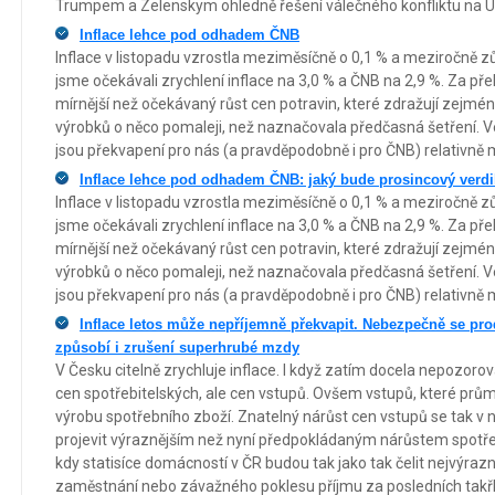
Trumpem a Zelenskym ohledně řešení válečného konfliktu na Uk
Inflace lehce pod odhadem ČNB
Inflace v listopadu vzrostla meziměsíčně o 0,1 % a meziročně 
jsme očekávali zrychlení inflace na 3,0 % a ČNB na 2,9 %. Za př
mírnější než očekávaný růst cen potravin, které zdražují zejm
výrobků o něco pomaleji, než naznačovala předčasná šetření. V
jsou překvapení pro nás (a pravděpodobně i pro ČNB) relativně 
Inflace lehce pod odhadem ČNB: jaký bude prosincový verdi
Inflace v listopadu vzrostla meziměsíčně o 0,1 % a meziročně 
jsme očekávali zrychlení inflace na 3,0 % a ČNB na 2,9 %. Za př
mírnější než očekávaný růst cen potravin, které zdražují zejm
výrobků o něco pomaleji, než naznačovala předčasná šetření. V
jsou překvapení pro nás (a pravděpodobně i pro ČNB) relativně 
Inflace letos může nepříjemně překvapit. Nebezpečně se pro
způsobí i zrušení superhrubé mzdy
V Česku citelně zrychluje inflace. I když zatím docela nepozorovan
cen spotřebitelských, ale cen vstupů. Ovšem vstupů, které průmy
výrobu spotřebního zboží. Znatelný nárůst cen vstupů se tak v
projevit výraznějším než nyní předpokládaným nárůstem spotřeb
kdy statisíce domácností v ČR budou tak jako tak čelit nejvýraz
zaměstnání nebo závažného poklesu příjmu za posledních takřk