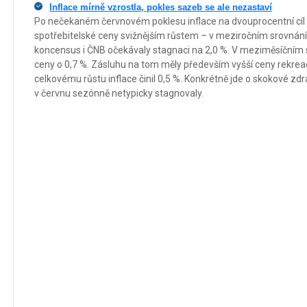
Inflace mírně vzrostla, pokles sazeb se ale nezastaví
Po nečekaném červnovém poklesu inflace na dvouprocentní cíl p
spotřebitelské ceny svižnějším růstem – v meziročním srovnání 
koncensus i ČNB očekávaly stagnaci na 2,0 %. V meziměsíčním s
ceny o 0,7 %. Zásluhu na tom měly především vyšší ceny rekreace
celkovému růstu inflace činil 0,5 %. Konkrétně jde o skokové zd
v červnu sezónně netypicky stagnovaly.