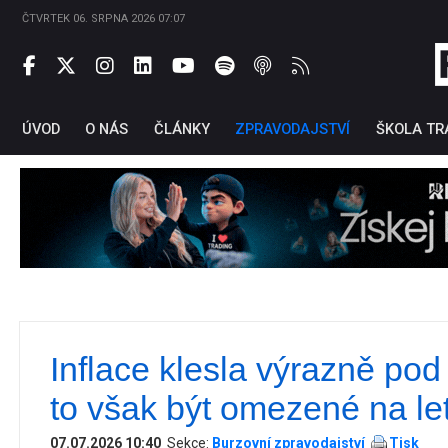
ČTVRTEK 06. SRPNA 2026 07:07
ÚVOD
O NÁS
ČLÁNKY
ZPRAVODAJSTVÍ
ŠKOLA TR
Inflace klesla výrazně pod 
Ti
to však být omezené na le
07.07.2026 10:40
Sekce:
Burzovní zpravodajství
Tisk