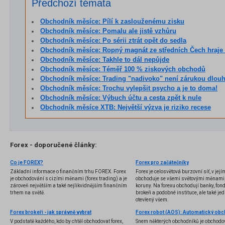
Předchozí témata
Obchodník měsíce: Pílí k zaslouženému zisku
Obchodník měsíce: Pomalu ale jistě vzhůru
Obchodník měsíce: Po sérii ztrát opět do sedla
Obchodník měsíce: Ropný magnát ze středních Čech hraje na odolno
Obchodník měsíce: Takhle to dál nepůjde
Obchodník měsíce: Téměř 100 % ziskových obchodů
Obchodník měsíce: Trading "nadivoko" není zárukou dlouhodo
Obchodník měsíce: Trochu vylepšit psycho a je to doma!
Obchodník měsíce: Výbuch účtu a cesta zpět k nule
Obchodník měsíce XTB: Největší výzva je riziko recese
Forex - doporučené články:
Co je FOREX?
Forex pro začátečníky
Základní informace o finančním trhu FOREX. Forex
Forex je celosvětová burzovní síť, v jej
je obchodování s cizími měnami (forex trading) a je
obchoduje se všemi světovými měnami,
zároveň největším a také nejlikvidnějším finančním
koruny. Na forexu obchodují banky, fondy
trhem na světě.
brokeři a podobné instituce, ale také jedn
otevřený všem.
Forex brokeři - jak správně vybrat
V podstatě každého, kdo by chtěl obchodovat forex,
Snem některých obchodníků je obchodo