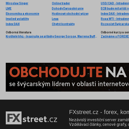
Miroslav Singer
Online trader
USD/CAD - Intradenn
LME
Dohody Evropské unie
ECB bude mít příští 
Ekonomika a ekonomie
Hodinové obchodní výzvy
Index DAX - Intraden
Implied volatility
Leva
Ropa WTI - Intraden
Index DAX
Chytré kontrakty
Rozpočet Švýcarska
Odborná literatura
Odborné kurzy a se
Krotitelé trhů - Inspirujte se příběhy George Sorose, Warrena Buffetta a Paula Volckera
Začínáme s FOREXEM 
FXstreet.cz - forex, ko
Nezávislý investiční server zaměř
Vzdělávací články, cenové grafy,