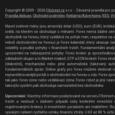
Copyright © 2009 - 2026
FXstreet.cz
s.r.o. - Závazná pravidla pro p
Pravidla diskuse
,
Obchodní podmínky
,
Reklama/Advertising
,
RSS
,
Vý
Hlavní světové měny jsou americký dolar (USD), euro (EUR), britská 
světě, na kterém se obchoduje s měnami. Forex nemá žádné centrál
obchodník na forexu, který vydělává na pohyb měn, respektive na v
neboli obchodování na forexu) je forex kalendář, který ukazuje č
volatility a prudké pohyby v finančních trzích. Fundamentální ana
upozornění na nebezpečné pohyby. Forex broker je zprostředkov
základních skupin a to Market-makeři, STP a ECN brokeři. Forex stra
(diskreční), mechanická nebo plně automatická (takzvaný aut
fundamentálních zpráv. Online grafy pro forex můžete sledovat na 
nejnavštěvovanější portál o obchodování na forexu u nás. Forex zprav
tak jako forex zone nebo vzdělávací zóna. Forex robot je jiný náz
takovýto systém pak obchoduje samostatně bez obchodníka.
Upozornění:
Všechny informace poskytované na serveru FXstreet.cz
trzích a neslouží v žádném případě coby konkrétní investiční č
registrovanými brokery či investičním poradcem ani makléřem. Rozd
vysokým rizikem rychlého vzniku finanční ztráty. U 69 až 80 % účtů 