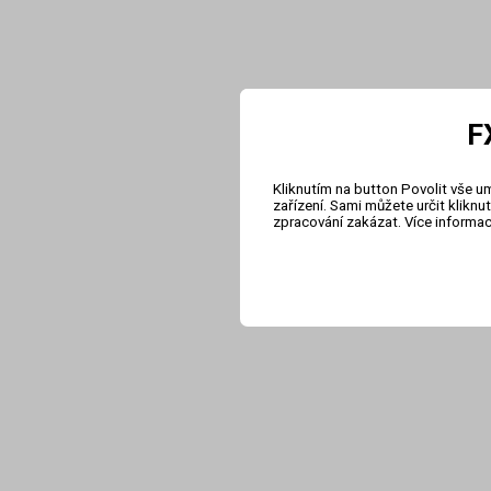
F
Kliknutím na button Povolit vše u
zařízení. Sami můžete určit klikn
zpracování zakázat. Více informa