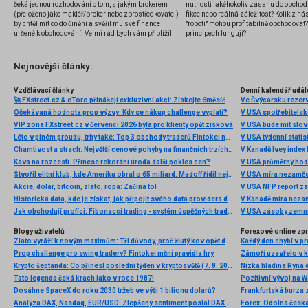
čeká jednou rozhodování o tom, s jakým brokerem
nutnosti jakéhokoliv zásahu do obchod
(přeloženo jako makléř/broker nebo zprostředkovatel)
fikce nebo reálná záležitost? Kolik z nás
by chtěl mít co do činění a svěřil mu své finance
"roboti" mohou profitabilně obchodovat
určené k obchodování. Velmi rád bych vám přiblížil
principech fungují?
problematiku výběru brokera, rozdíl mezi
jednotlivými typy brokerů a v neposlední řadě uvedu
několik příkladů nejznámějších z nich.
Nejnovější články:
Vzdělávací články
Denní kalendář udál
🚀 FXstreet.cz & eToro přinášejí exkluzivní akci: Získejte 6měsíční členství ve VIP zóně ZDARMA
Ve Švýcarsku rezer
Očekávaná hodnota prop výzvy: Kdy se nákup challenge vyplatí?
V USA spotřebitelsk
VIP zóna FXstreet.cz v červenci 2026 byla pro klienty opět zisková
V USA bude mít slo
Léto v plném proudu, trhy také: Top 3 obchody traderů Fintokei na indexech a zlatě
V USA týdenní statist
Chamtivost a strach: Největší cenové pohyby na finančních trzích (červenec 2026)
V Kanadě Ivey index
Káva na rozcestí. Přinese rekordní úroda další pokles cen?
V USA průměrný hod
Stvořil elitní klub, kde Ameriku obral o 65 miliard. Madoff řídil největší Ponzi dějin
V USA míra nezaměs
Akcie, dolar, bitcoin, zlato, ropa: Začíná to!
V USA NFP report z
Historická data, kde je získat, jak připojit svého data providera do MultiCharts a proč je budeme potřebovat? (4. díl)
V Kanadě míra neza
Jak obchodují profíci: Fibonacci trading - systém úspěšných traderů
V USA zásoby zemní
Blogy uživatelů
Forexové online zp
Zlato vyráží k novým maximům: Tři důvody, proč žlutý kov opět dominuje
Prop challenge pro swing tradery? Fintokei mění pravidla hry
Krypto šeptanda: Co přinesl poslední týden v kryptosvětě (7. 8. 2026)
Nízká hladina Rýna 
Tato legenda čeká krach jako v roce 1987!
Pozitivní vývoj na Wa
Dosáhne SpaceX do roku 2030 tržeb ve výši 1 bilionu dolarů?
Frankfurtská burza 
Analýza DAX, Nasdaq, EUR/USD: Zlepšený sentiment poslal DAX na nová maxima