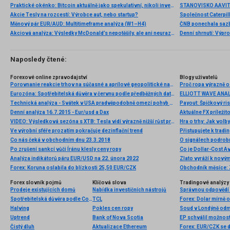
Praktické okénko: Bitcoin aktuálně jako spekulativní, nikoli investiční aktivum
Akcie Tesly na rozcestí: Výrobce aut, nebo startup?
Měnový pár EUR/AUD: Multitimeframe analýza (W1–H4)
Akciová analýza: Výsledky McDonald’s nepotěšily, ale ani neurazily. Jakou vizi společnost prezentovala?
Denní shrnutí: Výpro
Naposledy čtené:
Forexové online zpravodajství
Blogy uživatelů
Porovnanie reakcie trhov na súčasné a aprílové geopolitické napätie
Proč ropa výrazně o
Eurozóna: Spotřebitelská důvěra v červnu podle předběžných dat na -17,7 b. při očekávání -18 b.
Technická analýza - Svátek v USA pradvěpodobně omezí pohyb EURUSD
Payout: Špičkový r
Denní analýza 16.7.2015 - Eur/usd a Dax
Aktuálne FX príleži
VIDEO: Výsledková sezóna s XTB: Tesla vidí výrazně nižší růst produkce aut než v roce 2023, akcie -7,5 %
Ve výrobní sféře prozatím pokračuje dezinflační trend
Přistupujete k tradi
Co nás čeká v obchodním dnu 23.3.2018
O signálech podrobn
Po zrušení sankcí vůči Íránu klesly ceny ropy
Co je Dollar-Cost Av
Analýza indikátorů páru EUR/USD na 22. února 2022
Forex: Koruna oslabila do blízkosti 25,50 EUR/CZK
Obchodník měsíce: 
Forex slovník pojmů
Klíčová slova
Tradingové analýzy 
Prodeje existujících domů
Nabídka investičních nástrojů
Správnou odpovědí na
Spotřebitelská důvěra podle Conference Board
TCL
Halving
Pokles cen ropy
Uptrend
Bank of Nova Scotia
Čistý dluh
Aktualizace Ethereum
Forex: EUR/CZK se 