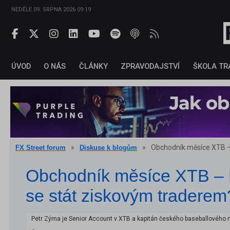
NEDĚLE 09. SRPNA 2026 09:19
ÚVOD
O NÁS
ČLÁNKY
ZPRAVODAJSTVÍ
ŠKOLA TR
»
»
Obchodník měsíce XTB –
FX Street forum
Diskuse k blogům
Obchodník měsíce XTB – 
se stát ziskovým traderem
Petr Zýma je Senior Account v XTB a kapitán českého baseballového n