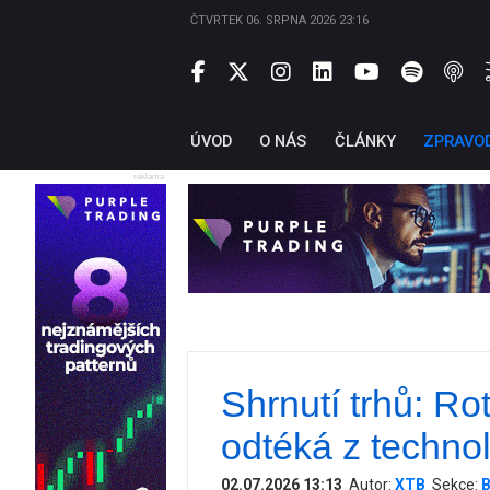
ČTVRTEK 06. SRPNA 2026 23:16
ÚVOD
O NÁS
ČLÁNKY
ZPRAVO
reklama
Shrnutí trhů: Ro
odtéká z techno
02.07.2026 13:13
Autor:
XTB
Sekce:
B