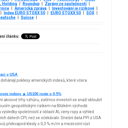
 Holding
|
Roundup
|
Zprávy ze společností
|
nice
|
Americká zpráva
|
Investování je rizikové
|
|
Index EURO STOXX 50
|
EURO STOXX 50
|
SOX
|
eutsche
|
Suisse
|
ení článku:
laci v USA
dohánějí poklesy amerických indexů, které včera
poruje indexy 🔼 US100 roste o 0,5%
í akciové trhy vzhůru, zatímco investoři se snaží skloubit
toucím geopolitickým rizikem na Blízkém východě.
výsledky společností z oblasti AI, ceny ropy a výhled
čních datech CPI, než se očekávalo. Dnešní data PPI z USA
obců překvapivě klesly o 0,3 % m/m a meziroční růst