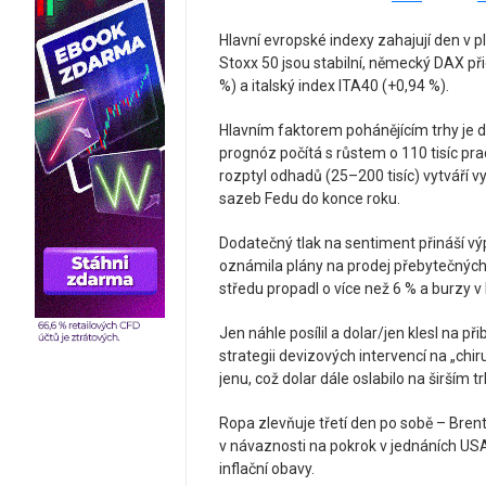
Hlavní evropské indexy zahajují den v p
Stoxx 50 jsou stabilní, německý DAX př
%) a italský index ITA40 (+0,94 %).
Hlavním faktorem pohánějícím trhy je 
prognóz počítá s růstem o 110 tisíc pr
rozptyl odhadů (25–200 tisíc) vytváří v
sazeb Fedu do konce roku.
Dodatečný tlak na sentiment přináší vý
oznámila plány na prodej přebytečných 
středu propadl o více než 6 % a burzy 
Jen náhle posílil a dolar/jen klesl na p
strategii devizových intervencí na „chir
jenu, což dolar dále oslabilo na širším tr
Ropa zlevňuje třetí den po sobě – Brent
v návaznosti na pokrok v jednáních US
inflační obavy.