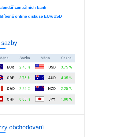
alendář centrálních bank
blíbená online diskuse EUR/USD
 sazby
Měna
Sazba
Měna
Sazba
EUR
2.40 %
USD
3.75 %
GBP
3.75 %
AUD
4.35 %
CAD
2.25 %
NZD
2.25 %
CHF
0.00 %
JPY
1.00 %
rzy obchodování