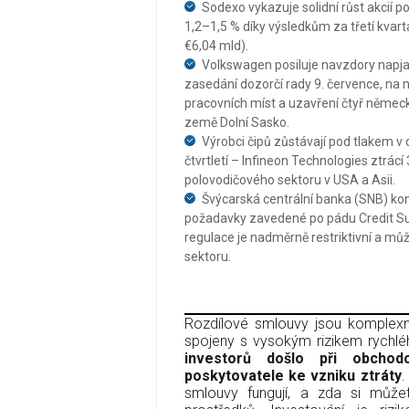
Sodexo vykazuje solidní růst akcií p
1,2–1,5 % díky výsledkům za třetí kvar
€6,04 mld).
Volkswagen posiluje navzdory napjaté
zasedání dozorčí rady 9. července, na 
pracovních míst a uzavření čtyř německ
země Dolní Sasko.
Výrobci čipů zůstávají pod tlakem
čtvrtletí – Infineon Technologies ztrácí
polovodičového sektoru v USA a Asii.
Švýcarská centrální banka (SNB) kons
požadavky zavedené po pádu Credit S
regulace je nadměrně restriktivní a m
sektoru.
Rozdílové smlouvy jsou komplexní
spojeny s vysokým rizikem rychléh
investorů došlo při obcho
poskytovatele ke vzniku ztráty
.
smlouvy fungují, a zda si můžet