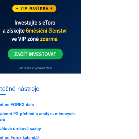
itečné nástroje
nline FOREX data
ýdenní FX přehled a analýza měnových
árů
větové úrokové sazby
nline Forex kalendář