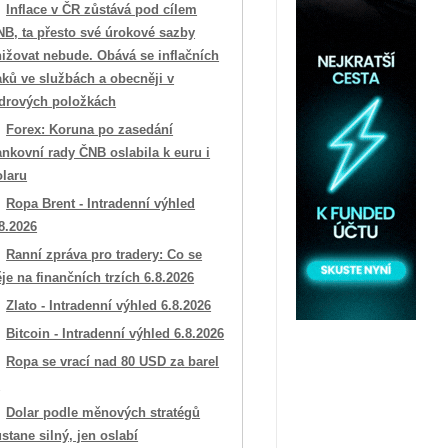
Inflace v ČR zůstává pod cílem
NB, ta přesto své úrokové sazby
ižovat nebude. Obává se inflačních
aků ve službách a obecněji v
ádrových položkách
Forex: Koruna po zasedání
nkovní rady ČNB oslabila k euru i
olaru
Ropa Brent - Intradenní výhled
8.2026
Ranní zpráva pro tradery: Co se
je na finančních trzích 6.8.2026
Zlato - Intradenní výhled 6.8.2026
Bitcoin - Intradenní výhled 6.8.2026
Ropa se vrací nad 80 USD za barel

Dolar podle měnových stratégů
stane silný, jen oslabí