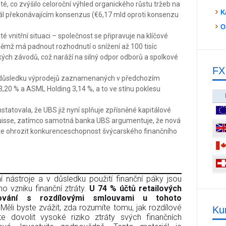
oté, co zvýšilo celoroční výhled organického růstu tržeb na
K
tál překonávajícím konsenzus (€6,17 mld oproti konsenzu
O
 vnitřní situaci – společnost se připravuje na klíčové
němž má padnout rozhodnutí o snížení až 100 tisíc
ých závodů, což naráží na silný odpor odborů a spolkové
FX
 v důsledku výprodejů zaznamenaných v předchozím
 3,20 % a ASML Holding 3,14 %, a to ve stínu poklesu
tatovala, že UBS již nyní splňuje zpřísněné kapitálové
uisse, zatímco samotná banka UBS argumentuje, že nová
ůže ohrozit konkurenceschopnost švýcarského finančního
 nástroje a v důsledku použití finanční páky jsou
o vzniku finanční ztráty.
U 74 % účtů retailových
dování s rozdílovými smlouvami u tohoto
 Měli byste zvážit, zda rozumíte tomu, jak rozdílové
Ku
e dovolit vysoké riziko ztráty svých finančních