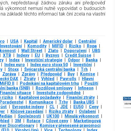
ných, nepředstavují žádnou záruku ani předpověď
lá výkonnost nemusí nutně vypovídat o budoucích
na základě těchto informací tak činí zcela na vlastní
bro
|
USA
|
Kapitál
|
Americký dolar
|
Centrální
Investování
|
Komodity
|
MIFID
|
Riziko
|
Ropa
|
konnost
|
Wall Street
|
Zlato
|
Doporučení
|
UBS
|
XTB
|
Indexy
|
EU
|
Byznys
|
Credit Suisse
|
zy
|
Index
|
Investiční strategie
|
Odpor
|
Banka
|
|
Index euro
|
Index euro stoxx 50
|
Investiční
|
y
|
Stoxx
|
Švýcarská centrální banka
|
Trh
|
Zpráva
|
Zprávy
|
Předpověď
|
Buy
|
Komise
|
ecký DAX
|
Ztráty
|
Výhled
|
Payrolls
|
Hlavní
MiFID II
|
Podnikání na kapitálovém trhu
|
Použití
lní banka (SNB)
|
Rozdílové smlouvy
|
Infineon
|
Finanční situace
|
Investujte zodpovědně
|
 riziko
|
Kapitálové požadavky
|
Finanční ztráty
|
On-li
Poradenství
|
Komunikace
|
Trhy
|
Banka UBS
|
zázn
růst
|
Evropské indexy
|
CL
|
JDE
|
EU50
|
Ceny
|
yer
|
Klíčové zasedání
|
Riziko ztráty
|
Oslabení
|
Medián
|
Společnosti
|
UK100
|
Minulá výkonnost
|
ýhled
|
3М
|
Rotace
|
Cílové ceny
|
Marketingová
er Discretionary
|
Komise v přenesené pravomoci
 (EU)
|
Výrobci čipů
|
Vice
|
Technology
|
Index