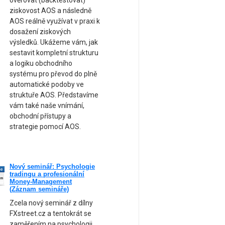
ověřovat (backtestovat)
ziskovost AOS a následně
AOS reálně využívat v praxi k
dosažení ziskových
výsledků. Ukážeme vám, jak
sestavit kompletní strukturu
a logiku obchodního
systému pro převod do plně
automatické podoby ve
struktuře AOS. Představíme
vám také naše vnímání,
obchodní přístupy a
strategie pomocí AOS.
Nový seminář: Psychologie
ne
tradingu a profesionální
am
Money-Management
(Záznam semináře)
Zcela nový seminář z dílny
FXstreet.cz a tentokrát se
zaměřením na psychologii