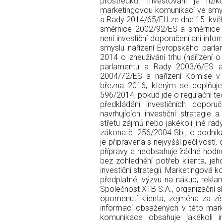
prostředků. Investování je rizi
marketingovou komunikací ve smys
a Rady 2014/65/EU ze dne 15. květn
směrnice 2002/92/ES a směrnice 
není investiční doporučení ani infor
smyslu nařízení Evropského parl
2014 o zneužívání trhu (nařízení 
parlamentu a Rady 2003/6/ES 
2004/72/ES a nařízení Komise v
března 2016, kterým se doplňuje
596/2014, pokud jde o regulační te
předkládání investičních doporu
navrhujících investiční strategi
střetu zájmů nebo jakékoli jiné rady
zákona č. 256/2004 Sb., o podnik
je připravena s nejvyšší pečlivostí,
přípravy a neobsahuje žádné hodno
bez zohlednění potřeb klienta, jeho
investiční strategii. Marketingová 
předplatné, výzvu na nákup, rekla
Společnost XTB S.A., organizační 
opomenutí klienta, zejména za zís
informací obsažených v této mark
komunikace obsahuje jakékoli i