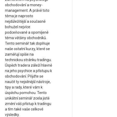
obchodování a money-
management. A právě toto
téma je naprosto
nejdůležitější a současně
bohužel nejvíce
podceňované a opomíjené
téma většiny obchodníků.
Tento seminář tak doplňuje
naše ostatní kurzy, které se
zaměřují spíše na
technickou stránku tradingu.
Úspěch tradera záleží hlavně
na jeho psychice a přístupu k
obchodování. Přijďte se
naučit ty nejsilnější nástroje,
tipy a rady, které vám k
úspěchu pomohou. Tento
unikátní seminář zcela jistě
změní váš přístup k tradingu
a tím také vaše celkové
výsledky.