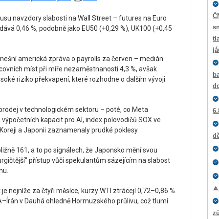
Č
lusu navzdory slabosti na Wall Street – futures na Euro
sn
idává 0,46 %, podobně jako EU50 (+0,29 %), UK100 (+0,45
tl
j
dnešní americká zpráva o payrolls za červen – medián
acovních míst při míře nezaměstnanosti 4,3 %, avšak
ba
ysoké riziko překvapení, které rozhodne o dalším vývoji
d
prodej v technologickém sektoru – poté, co Meta
6.
výpočetních kapacit pro AI, index polovodičů SOX ve
v Koreji a Japonii zaznamenaly prudké poklesy.
dě
řibližně 161, a to po signálech, že Japonsko mění svou
urgičtější" přístup vůči spekulantům sázejícím na slabost
hu.

 je nejníže za čtyři měsíce, kurzy WTI ztrácejí 0,72–0,86 %
A–Írán v Dauhá ohledně Hormuzského průlivu, což tlumí
zů