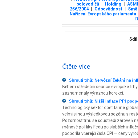
polovodičů
|
Holding
|
ASML
256/2004
|
Odpovědnost
|
Směr
Nařízení Evropského parlamentu
D
Sdíl
Čtěte více
Shrnutí trhů: Nervózní čekání na inf
Během středeční seance evropské trhy 
zaznamenaly výraznou korekci.
Shrnutí trhů: Nižší inflace PPI pod
Technologický sektor opět táhne globáln
velmi silnou výsledkovou sezónu s ros
Pozornost trhu se soustředí zároveň na 
měnové politiky Fedu po slabších infla
podpořila včerejší čísla CPI — ceny výr