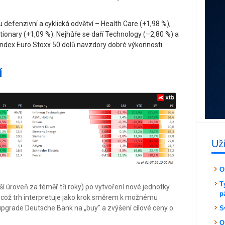
defenzivní a cyklická odvětví – Health Care (+1,98 %),
tionary (+1,09 %). Nejhůře se daří Technology (–2,80 %) a
ndex Euro Stoxx 50 dolů navzdory dobré výkonnosti
í
Už
O
T
šší úroveň za téměř tři roky) po vytvoření nové jednotky
p
což trh interpretuje jako krok směrem k možnému
 upgrade Deutsche Bank na „buy" a zvýšení cílové ceny o
S
O