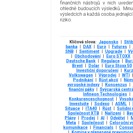
finančních nástrojů v nich uvede
ohledně budoucích výsledků. Minu
výsledcích a každá osoba jednající 
riziko.
Klíčová slova:
Japonsko
|
Stří
banka
|
DAX
|
Euro
|
Futures
|
SNB
|
Sentiment
|
Upgrade
|
Vý
|
Obchodování
|
Euro STOXX
Deutsche Bank
|
Regulace
|
Bur
Brent
|
Dolar
|
Euro Stoxx 50
Investiční doporučení
|
Kurz
Volkswagen
|
Výprodej
|
WTI
|
Podnikání
|
Růst akcií
|
Něm
evropské indexy
|
Konsenzus
|
finanční páky
|
Švýcarská centrá
Infineon Technologies
|
Konkurenceschopnost
|
Vysoké
Investujte
|
Sodexo
|
ASML
|
Situace
|
ITA40
|
Růst
|
Solidní 
Společnost XTB
|
Nařízení
|
Ba
Plány
|
Prodej
|
AI
|
Odvětví
|
Meta
|
Společnost
|
Celoroční v
komunikace
|
Financials
|
Consum
|
Komise v přenesené pravomoci