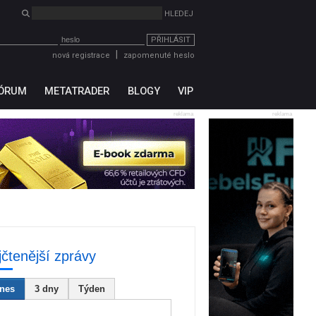
PŘIHLÁSIT
|
nová registrace
zapomenuté heslo
ÓRUM
METATRADER
BLOGY
VIP
reklama
reklama
jčtenější zprávy
nes
3 dny
Týden