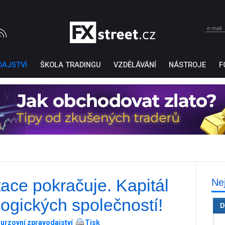
DAJSTVÍ
ŠKOLA TRADINGU
VZDĚLÁVÁNÍ
NÁSTROJE
F
tace pokračuje. Kapitál
Ne
Ticker Tape
by TradingView
logických společností!
D
urzovní zpravodajství
Tisk