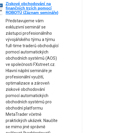
Ziskové obchodování na
ne
finančních trzích pomocí
am
ROBOTŮ (Záznam semináře)
Představujeme vám
exkluzivní seminář se
zástupci profesionálního
vývojářského týmu a týmu
full-time traderů obchodující
pomocí automatických
obchodních systémů (AOS)
ve společnosti FXstreet.cz.
Hlavní náplní semináře je
profesionální využití,
optimalizace a zároveň
ziskové obchodování
pomocí automatických
obchodních systémů pro
obchodní platformu
MetaTrader včetně
praktických ukázek. Naučíte
se mimo jiné správně