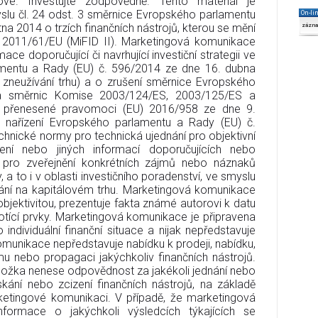
kové. Investujte zodpovědně. Tento materiál je
lu čl. 24 odst. 3 směrnice Evropského parlamentu
On-li
a 2014 o trzích finančních nástrojů, kterou se mění
zázn
2011/61/EU (MiFID II). Marketingová komunikace
mace doporučující či navrhující investiční strategii ve
amentu a Rady (EU) č. 596/2014 ze dne 16. dubna
o zneužívání trhu) a o zrušení směrnice Evropského
a směrnic Komise 2003/124/ES, 2003/125/ES a
 přenesené pravomoci (EU) 2016/958 ze dne 9.
 nařízení Evropského parlamentu a Rady (EU) č.
chnické normy pro technická ujednání pro objektivní
čení nebo jiných informací doporučujících nebo
e a pro zveřejnění konkrétních zájmů nebo náznaků
, a to i v oblasti investičního poradenství, ve smyslu
ání na kapitálovém trhu. Marketingová komunikace
 objektivitou, prezentuje fakta známé autorovi k datu
tící prvky. Marketingová komunikace je připravena
 individuální finanční situace a nijak nepředstavuje
komunikace nepředstavuje nabídku k prodeji, nabídku,
mu nebo propagaci jakýchkoliv finančních nástrojů.
složka nenese odpovědnost za jakékoli jednání nebo
kání nebo zcizení finančních nástrojů, na základě
etingové komunikaci. V případě, že marketingová
nformace o jakýchkoli výsledcích týkajících se