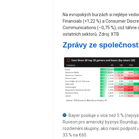
Na evropských burzách si nejlépe vedou 
Financials (+1,22 %) a Consumer Discre
Communications (–0,75 %), což táhne i
ostatních sektorů. Zdroj: XTB
Zprávy ze společnost
Bayer posiluje o více než 5 % (nejvy
Ruveon pro americký byznys Roundup, 
rozčlenění skupiny; akci navíc podpořil
33 % na €60.