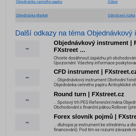
Objednávka cenného papíru
Odpor
Objednávka Market
Odvrácení rizika
Další odkazy na téma Objednávkový 
Objednávkový instrument | F
FXstreet ...
Chcete dosáhnout úspěchu při obchodování 
Upozornění: Všechny informace poskytované 
CFD instrument | FXstreet.c
... Objednávkový instrument Obchodní fon
Objednávka cenného papíru Anticyklické cho
Round turn | FXstreet.cz
... Spotový trh PEG Referenční měna Objed
Obchodování s finanční pákou Rollover (přev
Forex slovník pojmů | FXstr
... dluhopis je instrument ke střednímu a 
financování). Pod tím se rozumí závazek m