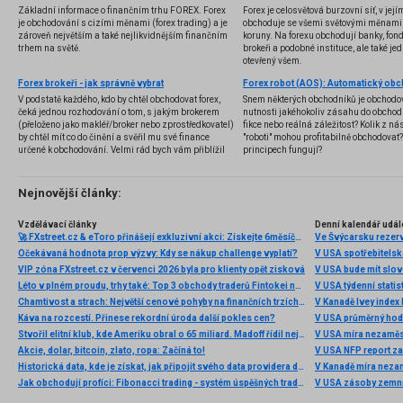
Základní informace o finančním trhu FOREX. Forex
Forex je celosvětová burzovní síť, v jej
je obchodování s cizími měnami (forex trading) a je
obchoduje se všemi světovými měnami,
zároveň největším a také nejlikvidnějším finančním
koruny. Na forexu obchodují banky, fondy
trhem na světě.
brokeři a podobné instituce, ale také jedn
otevřený všem.
Forex brokeři - jak správně vybrat
V podstatě každého, kdo by chtěl obchodovat forex,
Snem některých obchodníků je obchodo
čeká jednou rozhodování o tom, s jakým brokerem
nutnosti jakéhokoliv zásahu do obchod
(přeloženo jako makléř/broker nebo zprostředkovatel)
fikce nebo reálná záležitost? Kolik z nás
by chtěl mít co do činění a svěřil mu své finance
"roboti" mohou profitabilně obchodovat
určené k obchodování. Velmi rád bych vám přiblížil
principech fungují?
problematiku výběru brokera, rozdíl mezi
jednotlivými typy brokerů a v neposlední řadě uvedu
několik příkladů nejznámějších z nich.
Nejnovější články:
Vzdělávací články
Denní kalendář udál
🚀 FXstreet.cz & eToro přinášejí exkluzivní akci: Získejte 6měsíční členství ve VIP zóně ZDARMA
Ve Švýcarsku rezer
Očekávaná hodnota prop výzvy: Kdy se nákup challenge vyplatí?
V USA spotřebitelsk
VIP zóna FXstreet.cz v červenci 2026 byla pro klienty opět zisková
V USA bude mít slo
Léto v plném proudu, trhy také: Top 3 obchody traderů Fintokei na indexech a zlatě
V USA týdenní statist
Chamtivost a strach: Největší cenové pohyby na finančních trzích (červenec 2026)
V Kanadě Ivey index
Káva na rozcestí. Přinese rekordní úroda další pokles cen?
V USA průměrný hod
Stvořil elitní klub, kde Ameriku obral o 65 miliard. Madoff řídil největší Ponzi dějin
V USA míra nezaměs
Akcie, dolar, bitcoin, zlato, ropa: Začíná to!
V USA NFP report z
Historická data, kde je získat, jak připojit svého data providera do MultiCharts a proč je budeme potřebovat? (4. díl)
V Kanadě míra neza
Jak obchodují profíci: Fibonacci trading - systém úspěšných traderů
V USA zásoby zemní