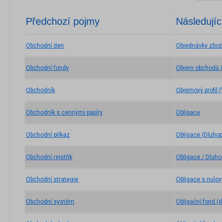
Předchozí pojmy
Následujíc
Obchodní den
Objednávky zbož
Obchodní fondy
Objem obchodů 
Obchodník
Objemový profil (
Obchodník s cennými papíry
Obligace
Obchodní příkaz
Obligace (Dluhop
Obchodní rejstřík
Obligace / Dluho
Obchodní strategie
Obligace s nul
Obchodní systém
Obligační fond (