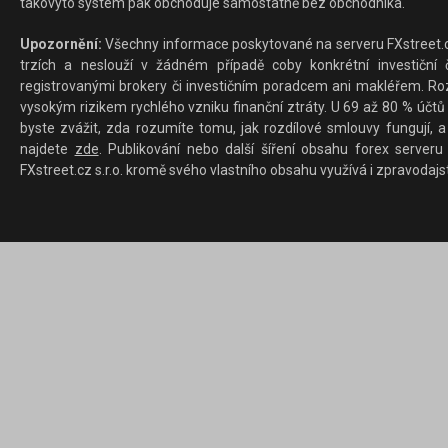
takovýto systém pak obchoduje samostatně bez obchodníka.
Upozornění:
Všechny informace poskytované na serveru FXstreet.cz
trzích a neslouží v žádném případě coby konkrétní investiční č
registrovanými brokery či investičním poradcem ani makléřem. Rozd
vysokým rizikem rychlého vzniku finanční ztráty. U 69 až 80 % účtů 
byste zvážit, zda rozumíte tomu, jak rozdílové smlouvy fungují, a
najdete
zde
. Publikování nebo další šíření obsahu forex serveru
FXstreet.cz s.r.o. kromě svého vlastního obsahu využívá i zpravodajs