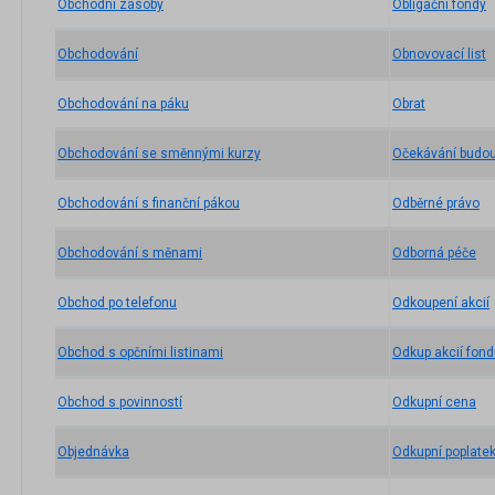
Obchodní zásoby
Obligační fondy
Obchodování
Obnovovací list
Obchodování na páku
Obrat
Obchodování se směnnými kurzy
Očekávání budo
Obchodování s finanční pákou
Odběrné právo
Obchodování s měnami
Odborná péče
Obchod po telefonu
Odkoupení akcií
Obchod s opčními listinami
Odkup akcií fon
Obchod s povinností
Odkupní cena
Objednávka
Odkupní poplate