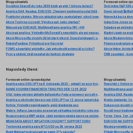
Blogy uživatelů
Forexové online zp
Dosáhne SpaceX do roku 2030 tržeb ve výši 1 bilionu dolarů?
Širší index S&P 500 
Analýza DAX, Nasdaq, EUR/USD: Zlepšený sentiment poslal DAX na nová maxima
Praktické okénko: Bitcoin aktuálně jako spekulativní, nikoli investiční aktivum
Akcie Tesly na rozcestí: Výrobce aut, nebo startup?
Index Dow Jones se 
Měnový pár EUR/AUD: Multitimeframe analýza (W1–H4)
Akciová analýza: Výsledky McDonald’s nepotěšily, ale ani neurazily. Jakou vizi společnost prezentovala?
Kladný závěr na pra
Akcie Microsoftu zlomily 26 let starý rekord. Důvod překvapil i samotné investory
RebelsFunding: Príležitosť pre Vás je tu!
FOMO a kvartální výsledky: Jak vyhodnotit potenciál a riziko?
Proč v období ztrát nesahat do funkční strategie
ČNB zasedání - ko
Naposledy čtené:
Forexové online zpravodajství
Blogy uživatelů
Analýza páru USD/JPY na 8. listopadu 2022 – vytváří se vzor trojúhelníku
Reportáž z Online i
RANNÍ SOUHRN FINANČNÍCH TRHŮ PRO DEN 12.09.2022
Multitimeframe ana
USA: Index výrobní aktivity dallaského Fedu v červenci vzrostl na 1,3 b. při očekávání 2,0 b.
Analýza a obchodní tipy pro pár USD/JPY na 12. února (americká seance)
Kofola: Výsledky nepřekvapily, vyšší dividenda ano
Dukascoin dosáhl 
Makro: Inflace Japonska se poprvé od května loňského roku meziročně zvýšila
Rozdíl mezi trading
Nová prognóza NBP ukáže, zdali existuje nějaká šance na snížení sazeb
Forex, Cena, Zen, Lé
WEAK DATA ABOUT INFLATION COULDN?T SUPPORT EURO
EUR/USD NA SUPP
Technická analýza páru BTC/USD na 28. června 2022
Muskův největší prod
Bude Walmart pokračovat ve svém 21% nárůstu?