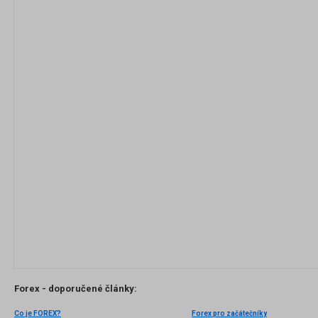
Forex - doporučené články:
Co je FOREX?
Forex pro začátečníky