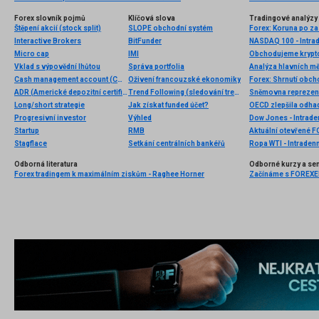
Forex slovník pojmů
Klíčová slova
Tradingové analýzy 
Štěpení akcií (stock split)
SLOPE obchodní systém
Interactive Brokers
BitFunder
NASDAQ 100 - Intrad
Micro cap
IMI
Vklad s výpovědní lhůtou
Správa portfolia
Analýza hlavních m
Cash management account (CMA)
Oživení francouzské ekonomiky
Forex: Shrnutí obc
ADR (Americké depozitní certifikáty)
Trend Following (sledování trendu)
Long/short strategie
Jak získat funded účet?
OECD zlepšila odha
Progresivní investor
Výhled
Dow Jones - Intrade
Startup
RMB
Aktuální otevřené F
Stagflace
Setkání centrálních bankéřů
Ropa WTI - Intraden
Odborná literatura
Odborné kurzy a se
Forex tradingem k maximálním ziskům - Raghee Horner
Začínáme s FOREXEM 