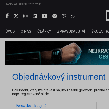
PÁTEK 07. SRPNA 2026 07:41
ÚVOD
O NÁS
ČLÁNKY
ZPRAVODAJSTVÍ
ŠKOLA TR
Objednávkový instrument
Dokument, který lze převést na jinou osobu (převodní prohlášen
např. registrované akcie.
← Forex slovník pojmů