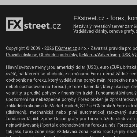
FXstreet.cz - forex, ko
Nezávislý investiční server zaměř
Vzdělávací články, cenové grafy,
Copyright © 2009 - 2026
FXstreet.cz
s.r.o. - Závazná pravidla pro p
Pravidla diskuse
,
Obchodní podmínky
,
Reklama/Advertising
,
RSS
,
Vý
Hlavní světové měny jsou americký dolar (USD), euro (EUR), britská 
světě, na kterém se obchoduje s měnami. Forex nemá žádné centrál
obchodník na forexu, který vydělává na pohyb měn, respektive na v
neboli obchodování na forexu) je forex kalendář, který ukazuje č
volatility a prudké pohyby v finančních trzích. Fundamentální ana
upozornění na nebezpečné pohyby. Forex broker je zprostředkov
základních skupin a to Market-makeři, STP a ECN brokeři. Forex stra
(diskreční), mechanická nebo plně automatická (takzvaný aut
fundamentálních zpráv. Online grafy pro forex můžete sledovat na 
nejnavštěvovanější portál o obchodování na forexu u nás. Forex zprav
tak jako forex zone nebo vzdělávací zóna. Forex robot je jiný náz