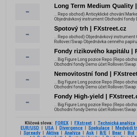
Long Term Medium Quality |
... Repo obchod) Anticyklické chování Mark
Objednávkový instrument Obchodní fondy
Spotový trh | FXstreet.cz
... Repo obchod) Objednávkový instrument
Rollover/Swap Objednávka cenného papíru A
Fondy rizikového kapitálu | 
... Big Figure Long pozice Repo (Repo obc
Obchodní fondy Demo účet Rollover/Swap
Nemovitostní fond | FXstree
... Big Figure Long pozice Repo (Repo obc
Obchodní fondy Demo účet Rollover/Swap
Fondy High-yield | FXstreet.
... Big Figure Long pozice Repo (Repo obc
Obchodní fondy Demo účet Rollover/Swap
Klíčová slova:
FOREX
|
FXstreet
|
Technická analýza
EUR/USD
|
USA
|
Divergence
|
Spekulace
|
Medvědí t
|
Spready
|
Aktiva
|
Analýza
|
Ask
|
B/E
|
Bear
|
Bid