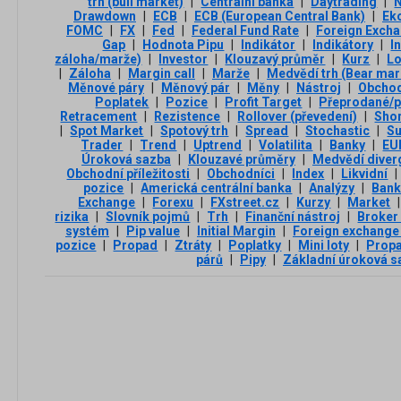
trh (bull market)
|
Centrální banka
|
Daytrading
|
Drawdown
|
ECB
|
ECB (European Central Bank)
|
Ek
FOMC
|
FX
|
Fed
|
Federal Fund Rate
|
Foreign Exch
Gap
|
Hodnota Pipu
|
Indikátor
|
Indikátory
|
I
záloha/marže)
|
Investor
|
Klouzavý průměr
|
Kurz
|
L
|
Záloha
|
Margin call
|
Marže
|
Medvědí trh (Bear mar
Měnové páry
|
Měnový pár
|
Měny
|
Nástroj
|
Obchod
Poplatek
|
Pozice
|
Profit Target
|
Přeprodané/p
Retracement
|
Rezistence
|
Rollover (převedení)
|
Sho
|
Spot Market
|
Spotový trh
|
Spread
|
Stochastic
|
Su
Trader
|
Trend
|
Uptrend
|
Volatilita
|
Banky
|
EU
Úroková sazba
|
Klouzavé průměry
|
Medvědí diver
Obchodní příležitosti
|
Obchodníci
|
Index
|
Likvidní
|
pozice
|
Americká centrální banka
|
Analýzy
|
Ban
Exchange
|
Forexu
|
FXstreet.cz
|
Kurzy
|
Market
|
rizika
|
Slovník pojmů
|
Trh
|
Finanční nástroj
|
Broker
systém
|
Pip value
|
Initial Margin
|
Foreign exchange
pozice
|
Propad
|
Ztráty
|
Poplatky
|
Mini loty
|
Propa
párů
|
Pipy
|
Základní úroková s