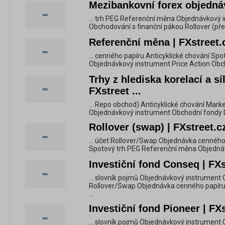
Mezibankovní forex objednáv
... trh PEG Referenční měna Objednávkový 
Obchodování s finanční pákou Rollover (přev
Referenční měna | FXstreet.
... cenného papíru Anticyklické chování Sp
Objednávkový instrument Price Action Obcho
Trhy z hlediska korelací a sí
FXstreet ...
... Repo obchod) Anticyklické chování Mark
Objednávkový instrument Obchodní fondy
Rollover (swap) | FXstreet.c
... účet Rollover/Swap Objednávka cenného 
Spotový trh PEG Referenční měna Objednávk
Investiční fond Conseq | FXs
... slovník pojmů Objednávkový instrumen
Rollover/Swap Objednávka cenného papíru 
...
Investiční fond Pioneer | FX
... slovník pojmů Objednávkový instrumen