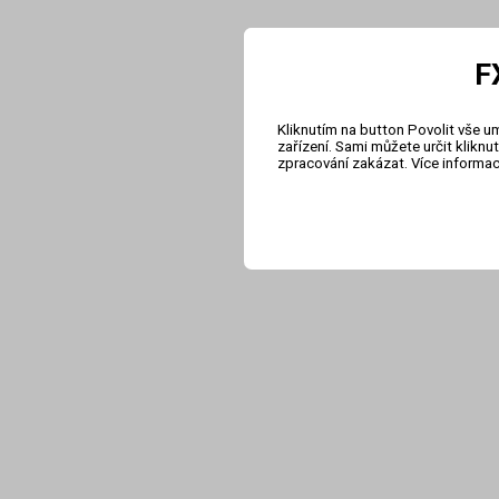
F
Kliknutím na button Povolit vše u
zařízení. Sami můžete určit klikn
zpracování zakázat. Více informa