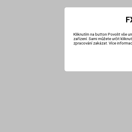
F
Kliknutím na button Povolit vše u
zařízení. Sami můžete určit klikn
zpracování zakázat. Více informa