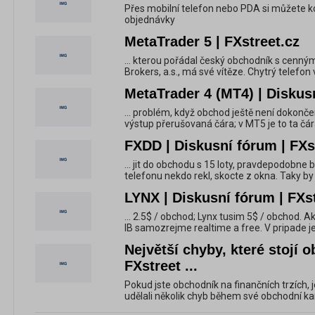
Přes mobilní telefon nebo PDA si můžete kon
objednávky
MetaTrader 5 | FXstreet.cz
... kterou pořádal český obchodník s cenný
Brokers, a.s., má své vítěze. Chytrý telefon v
MetaTrader 4 (MT4) | Diskusn
... problém, když obchod ještě není dokonč
výstup přerušovaná čára; v MT5 je to ta čára
FXDD | Diskusní fórum | FXs
... jit do obchodu s 15 loty, pravdepodobne b
telefonu nekdo rekl, skocte z okna. Taky by j
LYNX | Diskusní fórum | FXs
... 2.5$ / obchod; Lynx tusim 5$ / obchod. Akc
IB samozrejme realtime a free. V pripade je
Největší chyby, které stojí 
FXstreet ...
Pokud jste obchodník na finančních trzích, 
udělali několik chyb během své obchodní karié