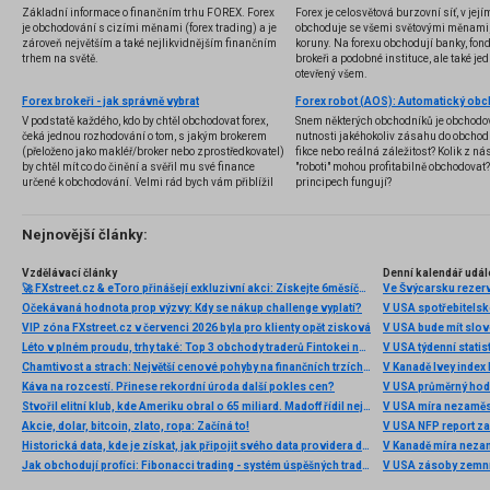
Základní informace o finančním trhu FOREX. Forex
Forex je celosvětová burzovní síť, v jej
je obchodování s cizími měnami (forex trading) a je
obchoduje se všemi světovými měnami,
zároveň největším a také nejlikvidnějším finančním
koruny. Na forexu obchodují banky, fondy
trhem na světě.
brokeři a podobné instituce, ale také jedn
otevřený všem.
Forex brokeři - jak správně vybrat
V podstatě každého, kdo by chtěl obchodovat forex,
Snem některých obchodníků je obchodo
čeká jednou rozhodování o tom, s jakým brokerem
nutnosti jakéhokoliv zásahu do obchod
(přeloženo jako makléř/broker nebo zprostředkovatel)
fikce nebo reálná záležitost? Kolik z nás
by chtěl mít co do činění a svěřil mu své finance
"roboti" mohou profitabilně obchodovat
určené k obchodování. Velmi rád bych vám přiblížil
principech fungují?
problematiku výběru brokera, rozdíl mezi
jednotlivými typy brokerů a v neposlední řadě uvedu
několik příkladů nejznámějších z nich.
Nejnovější články:
Vzdělávací články
Denní kalendář udál
🚀 FXstreet.cz & eToro přinášejí exkluzivní akci: Získejte 6měsíční členství ve VIP zóně ZDARMA
Ve Švýcarsku rezer
Očekávaná hodnota prop výzvy: Kdy se nákup challenge vyplatí?
V USA spotřebitelsk
VIP zóna FXstreet.cz v červenci 2026 byla pro klienty opět zisková
V USA bude mít slo
Léto v plném proudu, trhy také: Top 3 obchody traderů Fintokei na indexech a zlatě
V USA týdenní statist
Chamtivost a strach: Největší cenové pohyby na finančních trzích (červenec 2026)
V Kanadě Ivey index
Káva na rozcestí. Přinese rekordní úroda další pokles cen?
V USA průměrný hod
Stvořil elitní klub, kde Ameriku obral o 65 miliard. Madoff řídil největší Ponzi dějin
V USA míra nezaměs
Akcie, dolar, bitcoin, zlato, ropa: Začíná to!
V USA NFP report z
Historická data, kde je získat, jak připojit svého data providera do MultiCharts a proč je budeme potřebovat? (4. díl)
V Kanadě míra neza
Jak obchodují profíci: Fibonacci trading - systém úspěšných traderů
V USA zásoby zemní