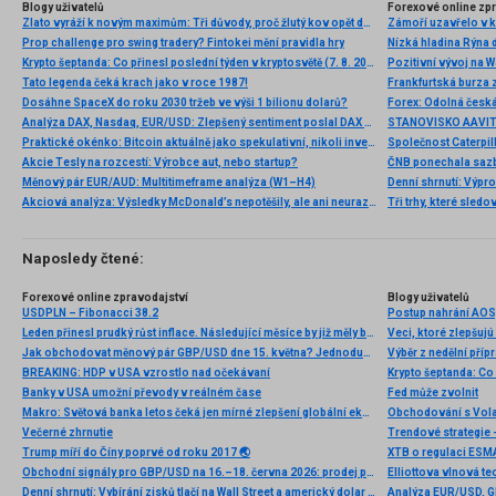
Blogy uživatelů
Forexové online zp
Zlato vyráží k novým maximům: Tři důvody, proč žlutý kov opět dominuje
Prop challenge pro swing tradery? Fintokei mění pravidla hry
Nízká hladina Rýna 
Krypto šeptanda: Co přinesl poslední týden v kryptosvětě (7. 8. 2026)
Pozitivní vývoj na Wa
Tato legenda čeká krach jako v roce 1987!
Frankfurtská burza 
Dosáhne SpaceX do roku 2030 tržeb ve výši 1 bilionu dolarů?
Analýza DAX, Nasdaq, EUR/USD: Zlepšený sentiment poslal DAX na nová maxima
Praktické okénko: Bitcoin aktuálně jako spekulativní, nikoli investiční aktivum
Akcie Tesly na rozcestí: Výrobce aut, nebo startup?
Měnový pár EUR/AUD: Multitimeframe analýza (W1–H4)
Denní shrnutí: Výpro
Akciová analýza: Výsledky McDonald’s nepotěšily, ale ani neurazily. Jakou vizi společnost prezentovala?
Tři trhy, které sledo
Naposledy čtené:
Forexové online zpravodajství
Blogy uživatelů
USDPLN – Fibonacci 38.2
Leden přinesl prudký růst inflace. Následující měsíce by již měly být lepší
Veci, ktoré zlepšujú 
Jak obchodovat měnový pár GBP/USD dne 15. května? Jednoduché tipy a obchodní analýza pro začátečníky
BREAKING: HDP v USA vzrostlo nad očekávaní
Banky v USA umožní převody v reálném čase
Fed může zvolnit
Makro: Světová banka letos čeká jen mírné zlepšení globální ekonomiky
Obchodování s Volat
Večerné zhrnutie
Trendové strategie 
Trump míří do Číny poprvé od roku 2017 🌏
XTB o regulaci ESM
Obchodní signály pro GBP/USD na 16.–18. června 2026: prodej pod 1,3440 (200 EMA – 4/8 Murray)
Denní shrnutí: Vybírání zisků tlačí na Wall Street a americký dolar roste