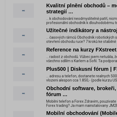
Kvalitní plnění obchodů – m
strategií ...
... k obchodování neodmyslitelně patří, nicm
profesionální obchodník k dlouhodobému t
Užitečné indikátory a nástroj
... časových rámců Obchodník robotických 
otevření obchodu ruce? 7 kroků ke stabilně 
Reference na kurzy FXstreet.
... radost z obchodů. Vůbec jsem netušila, 
všechno sdílím s Karlem a Sofií. Ta podpora 
Plus500 | Diskusní fórum | F
... adresu a telefon, dostanete realnych 500
vlozeni alespon cca 1.850,- (podle kurzu USD
Obchodní software, brokeři,
fórum ...
Mobilni telefon a Forex Zdravim, pouzivate
Forex trading? Ja mam nainstalovany JM2PC
Mobilní obchodování (Mobile 