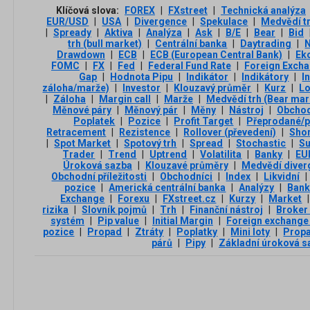
Klíčová slova:
FOREX
|
FXstreet
|
Technická analýza
EUR/USD
|
USA
|
Divergence
|
Spekulace
|
Medvědí t
|
Spready
|
Aktiva
|
Analýza
|
Ask
|
B/E
|
Bear
|
Bid
trh (bull market)
|
Centrální banka
|
Daytrading
|
Drawdown
|
ECB
|
ECB (European Central Bank)
|
Ek
FOMC
|
FX
|
Fed
|
Federal Fund Rate
|
Foreign Exch
Gap
|
Hodnota Pipu
|
Indikátor
|
Indikátory
|
I
záloha/marže)
|
Investor
|
Klouzavý průměr
|
Kurz
|
L
|
Záloha
|
Margin call
|
Marže
|
Medvědí trh (Bear mar
Měnové páry
|
Měnový pár
|
Měny
|
Nástroj
|
Obchod
Poplatek
|
Pozice
|
Profit Target
|
Přeprodané/p
Retracement
|
Rezistence
|
Rollover (převedení)
|
Sho
|
Spot Market
|
Spotový trh
|
Spread
|
Stochastic
|
Su
Trader
|
Trend
|
Uptrend
|
Volatilita
|
Banky
|
EU
Úroková sazba
|
Klouzavé průměry
|
Medvědí diver
Obchodní příležitosti
|
Obchodníci
|
Index
|
Likvidní
|
pozice
|
Americká centrální banka
|
Analýzy
|
Ban
Exchange
|
Forexu
|
FXstreet.cz
|
Kurzy
|
Market
|
rizika
|
Slovník pojmů
|
Trh
|
Finanční nástroj
|
Broker
systém
|
Pip value
|
Initial Margin
|
Foreign exchange
pozice
|
Propad
|
Ztráty
|
Poplatky
|
Mini loty
|
Propa
párů
|
Pipy
|
Základní úroková s