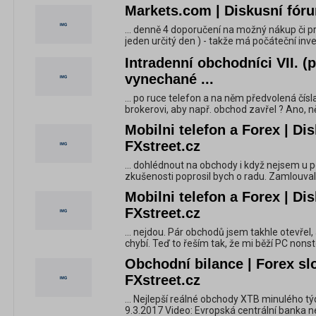
Markets.com | Diskusní fóru
... denně 4 doporučení na možný nákup či pr
jeden určitý den ) - takže má počáteční inve
Intradenní obchodníci VII. (
vynechané ...
... po ruce telefon a na něm předvolená čís
brokerovi, aby např. obchod zavřel ? Ano, ně
Mobilni telefon a Forex | Di
FXstreet.cz
... dohlédnout na obchody i když nejsem u 
zkušenosti poprosil bych o radu. Zamlouval
Mobilni telefon a Forex | Di
FXstreet.cz
... nejdou. Pár obchodů jsem takhle otevřel
chybí. Teď to řeším tak, že mi běží PC nonsto
Obchodní bilance | Forex sl
FXstreet.cz
... Nejlepší reálné obchody XTB minulého t
9.3.2017 Video: Evropská centrální banka nep