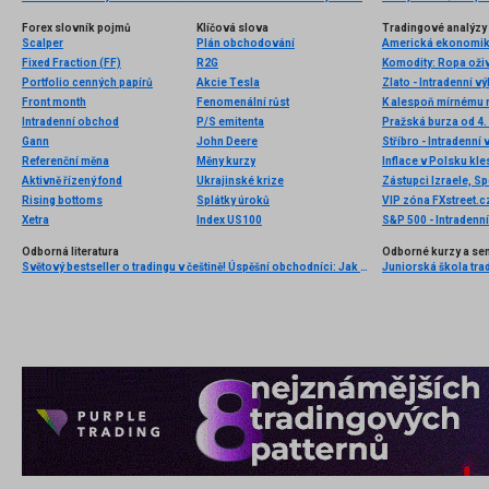
Forex slovník pojmů
Klíčová slova
Tradingové analýzy 
Scalper
Plán obchodování
Americká ekonomika 
Fixed Fraction (FF)
R2G
Portfolio cenných papírů
Akcie Tesla
Zlato - Intradenní v
Front month
Fenomenální růst
Intradenní obchod
P/S emitenta
Gann
John Deere
Stříbro - Intradenní
Referenční měna
Měny kurzy
Inflace v Polsku kle
Aktivně řízený fond
Ukrajinské krize
Rising bottoms
Splátky úroků
Xetra
Index US100
S&P 500 - Intradenn
Odborná literatura
Odborné kurzy a se
Světový bestseller o tradingu v češtině! Úspěšní obchodníci: Jak běžní lidé porážejí Wall Street v jeho vlastní hře
Juniorská škola trad