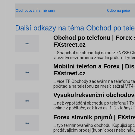
Obchodování s měnami
Odborná péče
Další odkazy na téma Obchod po tele
Obchod po telefonu | Forex 
FXstreet.cz
... Snapchat se obchodují na burze NYSE Gl
vítězství neznamená zásadní průlom Týden t
Mobilni telefon a Forex | Di
FXstreet.cz
... více TF. Obchody zadávám na telefonu t
počítadla na telefonu za měsíc sežral MT4 
Vysokofrekvenční obchodová
... než vypořádání obchodu po telefonu? To a
online z počítače, což trvá asi 1- 2 vteřiny?
Forex slovník pojmů | FXstr
... typ termínovaného obchodu. Kupující op
prodávajícím prodej (kupní opce) nebo nákup 