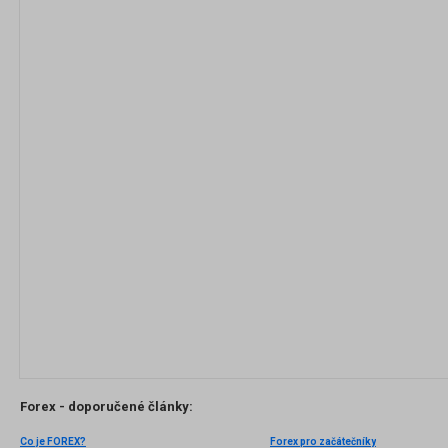
Forex - doporučené články:
Co je FOREX?
Forex pro začátečníky