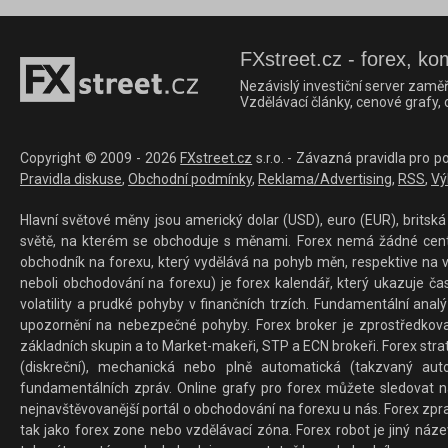
FXstreet.cz - forex, ko
Nezávislý investiční server zaměř
Vzdělávací články, cenové grafy,
Copyright © 2009 - 2026
FXstreet.cz
s.r.o. - Závazná pravidla pro p
Pravidla diskuse
,
Obchodní podmínky
,
Reklama/Advertising
,
RSS
,
Vý
Hlavní světové měny jsou americký dolar (USD), euro (EUR), britská 
světě, na kterém se obchoduje s měnami. Forex nemá žádné centrál
obchodník na forexu, který vydělává na pohyb měn, respektive na v
neboli obchodování na forexu) je forex kalendář, který ukazuje č
volatility a prudké pohyby v finančních trzích. Fundamentální ana
upozornění na nebezpečné pohyby. Forex broker je zprostředkov
základních skupin a to Market-makeři, STP a ECN brokeři. Forex stra
(diskreční), mechanická nebo plně automatická (takzvaný aut
fundamentálních zpráv. Online grafy pro forex můžete sledovat na 
nejnavštěvovanější portál o obchodování na forexu u nás. Forex zprav
tak jako forex zone nebo vzdělávací zóna. Forex robot je jiný náz