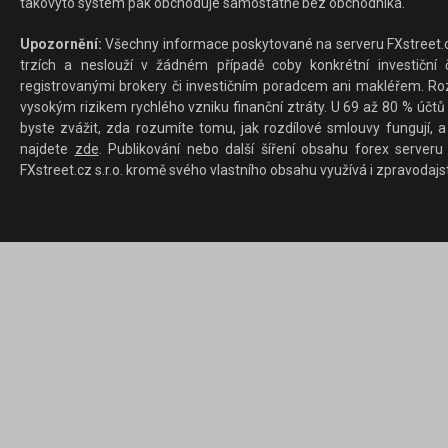
takovýto systém pak obchoduje samostatně bez obchodníka.
Upozornění:
Všechny informace poskytované na serveru FXstreet.cz
trzích a neslouží v žádném případě coby konkrétní investiční č
registrovanými brokery či investičním poradcem ani makléřem. Rozd
vysokým rizikem rychlého vzniku finanční ztráty. U 69 až 80 % účtů 
byste zvážit, zda rozumíte tomu, jak rozdílové smlouvy fungují, a
najdete
zde
. Publikování nebo další šíření obsahu forex serveru
FXstreet.cz s.r.o. kromě svého vlastního obsahu využívá i zpravodajs