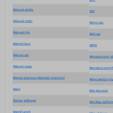
MFE
Měnové půjčky
MIC
Měnové riziko
Micro cap
Měnové trhy
Mid cap
Měnový kurz
MIFID
Měnový pár
Mimoburzovní o
Měnový swap
Mimoburzovní tr
Mental stop-loss (Mentální stop loss)
Mimo peníze (Ou
Měny
Mini Account
Merger arbitrage
Min/Max perfor
Merrill Lynch