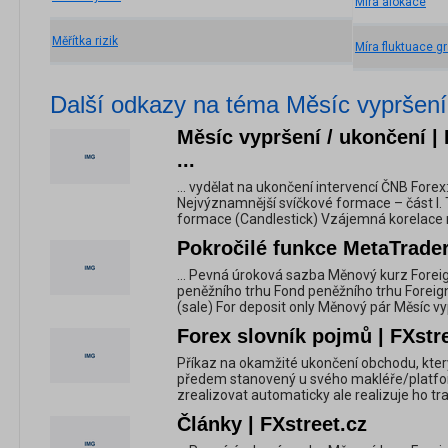
Míra alokace
Měřítka rizik
Míra fluktuace g
Další odkazy na téma Měsíc vypršení
Měsíc vypršení / ukončení |
...
... vydělat na ukončení intervencí ČNB Fore
Nejvýznamnější svíčkové formace – část I. 
formace (Candlestick) Vzájemná korelace 
Pokročilé funkce MetaTrader
... Pevná úroková sazba Měnový kurz Forei
peněžního trhu Fond peněžního trhu Foreig
(sale) For deposit only Měnový pár Měsíc vy
Forex slovník pojmů | FXstr
Příkaz na okamžité ukončení obchodu, kter
předem stanovený u svého makléře/platfo
zrealizovat automaticky ale realizuje ho tr
Články | FXstreet.cz