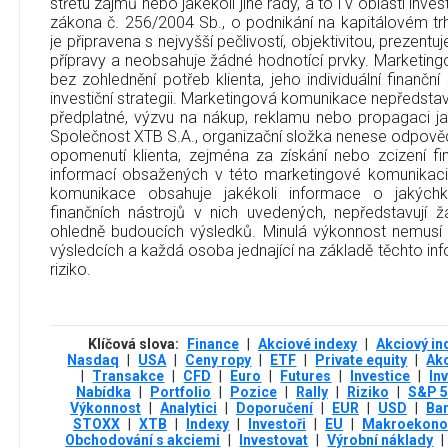
střetu zájmů nebo jakékoli jiné rady, a to i v oblasti inve
zákona č. 256/2004 Sb., o podnikání na kapitálovém t
je připravena s nejvyšší pečlivostí, objektivitou, prezent
přípravy a neobsahuje žádné hodnotící prvky. Marketin
bez zohlednění potřeb klienta, jeho individuální finanční
investiční strategii. Marketingová komunikace nepředstavu
předplatné, výzvu na nákup, reklamu nebo propagaci jak
Společnost XTB S.A., organizační složka nenese odpověd
opomenutí klienta, zejména za získání nebo zcizení fi
informací obsažených v této marketingové komunikaci
komunikace obsahuje jakékoli informace o jakýchko
finančních nástrojů v nich uvedených, nepředstavují
ohledně budoucích výsledků. Minulá výkonnost nemusí
výsledcích a každá osoba jednající na základě těchto info
riziko.
Klíčová slova:
Finance
|
Akciové indexy
|
Akciový in
Nasdaq
|
USA
|
Ceny ropy
|
ETF
|
Private equity
|
Akc
|
Transakce
|
CFD
|
Euro
|
Futures
|
Investice
|
In
Nabídka
|
Portfolio
|
Pozice
|
Rally
|
Riziko
|
S&P 5
Výkonnost
|
Analytici
|
Doporučení
|
EUR
|
USD
|
Bar
STOXX
|
XTB
|
Indexy
|
Investoři
|
EU
|
Makroekono
Obchodování s akciemi
|
Investovat
|
Výrobní náklady
|