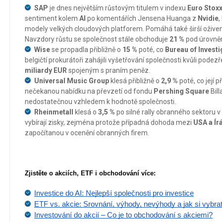
SAP
je dnes největším růstovým titulem v indexu
Euro Stoxx
sentiment kolem
AI
po komentářích Jensena Huanga z
Nvidie
,
modely velkých cloudových platforem. Pomáhá také širší ožive
Navzdory růstu se společnost stále obchoduje
21 %
pod úrovněm
Wise
se propadla přibližně o
15 %
poté, co
Bureau of Invest
belgičtí prokurátoři zahájili vyšetřování společnosti kvůli pod
miliardy EUR
spojeným s praním peněz.
Universal Music Group
klesá přibližně o
2,9 %
poté, co její 
nečekanou nabídku na převzetí od fondu
Pershing Square
Bil
nedostatečnou vzhledem k hodnotě společnosti.
Rheinmetall
klesá o
3,5 %
po silné rally obranného sektoru v
vybírají zisky, zejména protože případná dohoda mezi
USA a Í
započítanou v ocenění obranných firem.
Zjistěte o akciích, ETF i obchodování více:
Investice do AI: Nejlepší společnosti pro investice
ETF vs. akcie: Srovnání, výhody, nevýhody a jak si vybra
Investování do akcií – Co je to obchodování s akciemi?