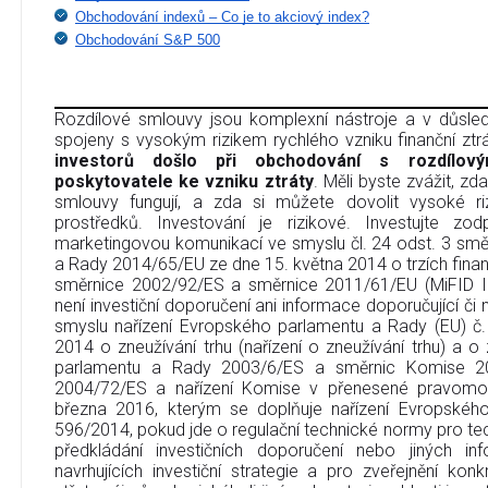
Obchodování indexů – Co je to akciový index?
Obchodování S&P 500
Rozdílové smlouvy jsou komplexní nástroje a v důsledk
spojeny s vysokým rizikem rychlého vzniku finanční ztr
investorů došlo při obchodování s rozdílov
poskytovatele ke vzniku ztráty
. Měli byste zvážit, zd
smlouvy fungují, a zda si můžete dovolit vysoké riz
prostředků. Investování je rizikové. Investujte zo
marketingovou komunikací ve smyslu čl. 24 odst. 3 sm
a Rady 2014/65/EU ze dne 15. května 2014 o trzích finan
směrnice 2002/92/ES a směrnice 2011/61/EU (MiFID I
není investiční doporučení ani informace doporučující či na
smyslu nařízení Evropského parlamentu a Rady (EU) č
2014 o zneužívání trhu (nařízení o zneužívání trhu) a 
parlamentu a Rady 2003/6/ES a směrnic Komise 2
2004/72/ES a nařízení Komise v přenesené pravomo
března 2016, kterým se doplňuje nařízení Evropskéh
596/2014, pokud jde o regulační technické normy pro tec
předkládání investičních doporučení nebo jiných in
navrhujících investiční strategie a pro zveřejnění ko