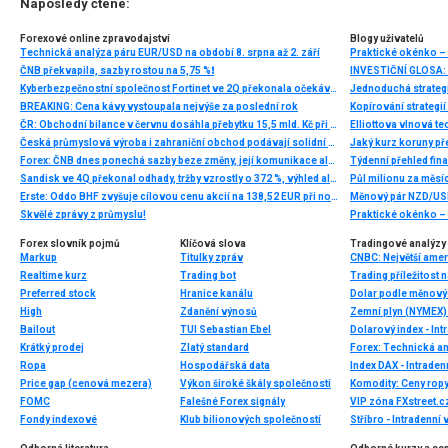
Naposledy čtené:
Forexové online zpravodajství
Blogy uživatelů
Technická analýza páru EUR/USD na období 8. srpna až 2. září
ČNB překvapila, sazby rostou na 5,75 %❗
Kyberbezpečnostní společnost Fortinet ve 2Q překonala očekávání a navýšila celoroční výhled
Jednoduchá strategie
BREAKING: Cena kávy vystoupala nejvýše za poslední rok
Kopírování strategií
ČR: Obchodní bilance v červnu dosáhla přebytku 15,5 mld. Kč při očekávání 17,2 mld. Kč
Česká průmyslová výroba i zahraniční obchod podávají solidní výkon, byť nejde o bezrizikovou konjunkturu
Jaký kurz koruny p
Forex: ČNB dnes ponechá sazby beze změny, její komunikace ale zůstane jestřábí
Sandisk ve 4Q překonal odhady, tržby vzrostly o 372 %, výhled ale zaostal za očekáváním trhu
Půl milionu za měsíc
Erste: Oddo BHF zvyšuje cílovou cenu akcií na 138,52 EUR při novém doporučení „Outperform“
Měnový pár NZD/USD
Skvělé zprávy z průmyslu!
Praktické okénko – 
Forex slovník pojmů
Klíčová slova
Tradingové analýzy 
Markup
Titulky zpráv
Realtime kurz
Trading bot
Trading příležitost
Preferred stock
Hranice kanálu
Dolar podle měnových
High
Zdanění výnosů
Zemní plyn (NYMEX) 
Bailout
TUI Sebastian Ebel
Dolarový index - Int
Krátký prodej
Zlatý standard
Forex: Technická a
Ropa
Hospodářská data
Index DAX - Intraden
Price gap (cenová mezera)
Výkon široké škály společností
Komodity: Ceny ropy
FOMC
Falešné Forex signály
Fondy indexové
Klub bilionových společností
Stříbro - Intradenní