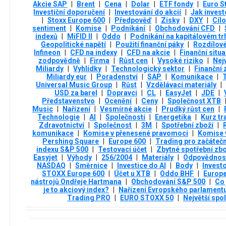
Akcie SAP
|
Brent
|
Cena
|
Dolar
|
ETF fondy
|
Euro S
Investiční doporučení
|
Investování do akcií
|
Jak invest
|
Stoxx Europe 600
|
Předpověď
|
Zisky
|
DXY
|
Cíl
sentiment
|
Komise
|
Podnikání
|
Obchodování CFD
|
indexů
|
MiFID II
|
Oddo
|
Podnikání na kapitálovém tr
Geopolitické napětí
|
Použití finanční páky
|
Rozdílov
Infineon
|
CFD na indexy
|
CFD na akcie
|
Finanční situ
zodpovědně
|
Firma
|
Růst cen
|
Vysoké riziko
|
Nej
Miliardy
|
Vyhlídky
|
Technologický sektor
|
Finanční 
Miliardy eur
|
Poradenství
|
SAP
|
Komunikace
|
Universal Music Group
|
Růst
|
Vzdělávací materiály
|
USD za barel
|
Dopravci
|
CL
|
EasyJet
|
JDE
|
Představenstvo
|
Ocenění
|
Ceny
|
Společnost XTB
Music
|
Nařízení
|
Vesmírné akcie
|
Prudký růst cen
|
Technologie
|
AI
|
Společnosti
|
Energetika
|
Kurz tr
Zdravotnictví
|
Společnost
|
3М
|
Spotřební zboží
|
komunikace
|
Komise v přenesené pravomoci
|
Komise 
Pershing Square
|
Europe 600
|
Trading pro začáteč
indexu S&P 500
|
Testovací účet
|
Zbytné spotřební zbo
Easyjet
|
Výhody
|
256/2004
|
Materiály
|
Odpovědnos
NASDAQ
|
Směrnice
|
Investice do AI
|
Body
|
Investo
STOXX Europe 600
|
Účet u XTB
|
Oddo BHF
|
Europ
nástrojů Ondřeje Hartmana
|
Obchodování S&P 500
|
Co
je to akciový index?
|
Nařízení Evropského parlament
Trading PRO
|
EURO STOXX 50
|
Největší spo