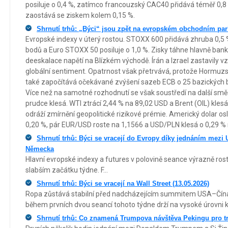
posiluje o 0,4 %, zatímco francouzský CAC40 přidává téměř 0,8
zaostává se ziskem kolem 0,15 %.
Shrnutí trhů: „Býci“ jsou zpět na evropském obchodním par
Evropské indexy v úterý rostou. STOXX 600 přidává zhruba 0,5 
bodů a Euro STOXX 50 posiluje o 1,0 %. Zisky táhne hlavně bankov
deeskalace napětí na Blízkém východě. Írán a Izrael zastavily v
globální sentiment. Opatrnost však přetrvává, protože Hormuzs
také započítává očekávané zvýšení sazeb ECB o 25 bazických 
Více než na samotné rozhodnutí se však soustředí na další smě
prudce klesá. WTI ztrácí 2,44 % na 89,02 USD a Brent (OIL) kles
odráží zmírnění geopolitické rizikové prémie. Americký dolar osl
0,20 %, pár EUR/USD roste na 1,1566 a USD/PLN klesá o 0,29 % 
Shrnutí trhů: Býci se vracejí do Evropy díky jednáním mezi
Německa
Hlavní evropské indexy a futures v polovině seance výrazně rost
slabším začátku týdne. F...
Shrnutí trhů: Býci se vracejí na Wall Street (13.05.2026)
Ropa zůstává stabilní před nadcházejícím summitem USA–Čína. 
během prvních dvou seancí tohoto týdne drží na vysoké úrovni 
Shrnutí trhů: Co znamená Trumpova návštěva Pekingu pro t