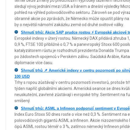
téměř beze změny po předchozím výprodeji taženém technologi
sledují vývoj jednání mezi USA a Íránem a dnešní výsledky Micr
pohled na výhled polovodičového sektoru. Zároveň se pod výraz
obranné akcie po zprávách, že Německo může opustit plány na v
by o největší námořní zakázku země od druhé světové války.
Shrnutí trhů: Akcie SAP prudce rostou ⚡ Evropské akciové tr
Evropské indexy v úterý rostou. Německý DAX přidává zhruba 1
0,9 %, FTSE 100 přibližně o 0,7 % a panevropský Stoxx 600 posil
katalyzátorem růstu je rozhodnutí prezidenta Donalda Trumpa 
po žádostech spojenců v Perském zálivu. Saúdská Arábie, Katar
diplomacie více času.
Shrnutí trhů 📌 Americké indexy v centru pozornosti po sil
100 USD
Trhy s ropou zůstávají v centru pozornosti investorů, protože tr
týden napříč globálními akciemi. Americká seance se dnes kvůl
neuskuteční, zavřené zůstávají i evropské trhy. Sentiment na fu
smíšený.
Shrnutí trhů: ASML a Infineon podporují sentiment v Evropě
Index Euro Stoxx 50 dnes roste o více než 0,3 %. Sentiment na e
polovodičových gigantů ASML a Infineon. Akcie nizozemského líd
čipů ASML rostou téměř o 3 %, zatímco německý Infineon přid