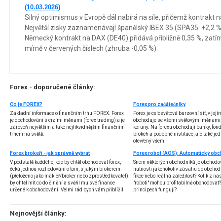
(10.03.2026)
Silný optimismus v Evropě dál nabírá na síle, přičemž kontrakt n
Největší zisky zaznamenávají španělský IBEX 35 (SPA35: +2,2 %
Německý kontrakt na DAX (DE40) přidává přibližně 0,35 %, zatí
mírně v červených číslech (zhruba -0,05 %).
Forex - doporučené články:
Co je FOREX?
Forex pro začátečníky
Základní informace o finančním trhu FOREX. Forex
Forex je celosvětová burzovní síť, v jej
je obchodování s cizími měnami (forex trading) a je
obchoduje se všemi světovými měnami,
zároveň největším a také nejlikvidnějším finančním
koruny. Na forexu obchodují banky, fondy
trhem na světě.
brokeři a podobné instituce, ale také jedn
otevřený všem.
Forex brokeři - jak správně vybrat
V podstatě každého, kdo by chtěl obchodovat forex,
Snem některých obchodníků je obchodo
čeká jednou rozhodování o tom, s jakým brokerem
nutnosti jakéhokoliv zásahu do obchod
(přeloženo jako makléř/broker nebo zprostředkovatel)
fikce nebo reálná záležitost? Kolik z nás
by chtěl mít co do činění a svěřil mu své finance
"roboti" mohou profitabilně obchodovat
určené k obchodování. Velmi rád bych vám přiblížil
principech fungují?
problematiku výběru brokera, rozdíl mezi
jednotlivými typy brokerů a v neposlední řadě uvedu
několik příkladů nejznámějších z nich.
Nejnovější články: