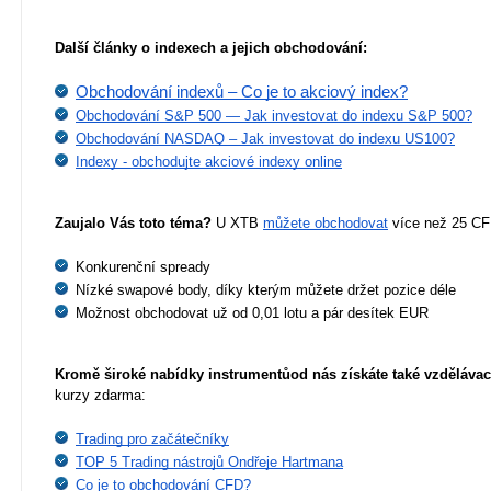
Další články o indexech a jejich obchodování:
Obchodování indexů – Co je to akciový index?
Obchodování S&P 500 — Jak investovat do indexu S&P 500?
Obchodování NASDAQ – Jak investovat do indexu US100?
Indexy - obchodujte akciové indexy online
Zaujalo Vás toto téma?
 U XTB 
můžete obchodovat
 více než 25 CF
Konkurenční spready
Nízké swapové body, díky kterým můžete držet pozice déle
Možnost obchodovat už od 0,01 lotu a pár desítek EUR
Kromě široké nabídky instrumentů
od nás získáte také vzdělávac
kurzy zdarma:
Trading pro začátečníky
TOP 5 Trading nástrojů Ondřeje Hartmana
Co je to obchodování CFD?