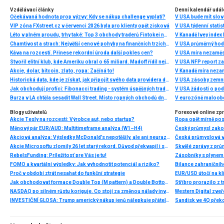
Vzdělávací články
Denní kalendář udál
Očekávaná hodnota prop výzvy: Kdy se nákup challenge vyplatí?
V USA bude mít slo
VIP zóna FXstreet.cz v červenci 2026 byla pro klienty opět zisková
V USA týdenní statist
Léto v plném proudu, trhy také: Top 3 obchody traderů Fintokei na indexech a zlatě
V Kanadě Ivey index
Chamtivost a strach: Největší cenové pohyby na finančních trzích (červenec 2026)
V USA průměrný hod
Káva na rozcestí. Přinese rekordní úroda další pokles cen?
V USA míra nezaměs
Stvořil elitní klub, kde Ameriku obral o 65 miliard. Madoff řídil největší Ponzi dějin
V USA NFP report z
Akcie, dolar, bitcoin, zlato, ropa: Začíná to!
V Kanadě míra neza
Historická data, kde je získat, jak připojit svého data providera do MultiCharts a proč je budeme potřebovat? (4. díl)
V USA zásoby zemní
Jak obchodují profíci: Fibonacci trading - systém úspěšných traderů
V USA žádosti o po
Burza v LA chtěla sesadit Wall Street. Místo ropných obchodů dnes místem duní basy
V eurozóně maloobc
Blogy uživatelů
Forexové online zp
Akcie Tesly na rozcestí: Výrobce aut, nebo startup?
Ropa opět mírně posi
Měnový pár EUR/AUD: Multitimeframe analýza (W1–H4)
Český průmysl zakonč
Akciová analýza: Výsledky McDonald’s nepotěšily, ale ani neurazily. Jakou vizi společnost prezentovala?
Akcie Microsoftu zlomily 26 let starý rekord. Důvod překvapil i samotné investory
Skvělé zprávy z prů
RebelsFunding: Príležitosť pre Vás je tu!
FOMO a kvartální výsledky: Jak vyhodnotit potenciál a riziko?
Proč v období ztrát nesahat do funkční strategie
EUR/USD útočí na kl
Jak obchodovat formace Double Top (M pattern) a Double Bottom (W pattern)
Stříbro prorazilo z 
NASDAQ po silném růstu koriguje. Co stojí za změnou nálady investorů?
INVESTIČNÍ GLOSA: Trump americký nákup jenů nálepkuje přátelstvím. Pravda je jinde