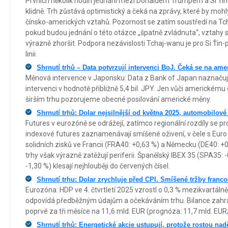
Prvních několik hodin jednání mezi Donaldem Trumpem a Si Ť
klidně. Trh zůstává optimistický a čeká na zprávy, které by moh
čínsko-amerických vztahů. Pozornost se zatím soustředí na Tcha
pokud budou jednání o této otázce „špatně zvládnuta“, vztahy 
výrazně zhoršit. Podpora nezávislosti Tchaj-wanu je pro Si Ťi
linii.
Shrnutí trhů – Data potvrzují intervenci BoJ. Čeká se na ame
Měnová intervence v Japonsku: Data z Bank of Japan naznačují
intervenci v hodnotě přibližně 5,4 bil. JPY. Jen vůči americkému 
širším trhu pozorujeme obecné posilování americké měny.
Shrnutí trhů: Dolar nejsilnější od května 2025, automobilové
Futures v eurozóně se odrážejí, zatímco regionální rozdíly se pr
indexové futures zaznamenávají smíšené oživení, v čele s Euro 
solidních zisků ve Francii (FRA40: +0,63 %) a Německu (DE40: +0
trhy však výrazně zatěžují periferii. Španělský IBEX 35 (SPA35: 
-1,30 %) klesají nejhlouběji do červených čísel.
Shrnutí trhu: Dolar zrychluje před CPI. Smíšené tržby franc
Eurozóna: HDP ve 4. čtvrtletí 2025 vzrostl o 0,3 % mezikvartáln
odpovídá předběžným údajům a očekáváním trhu. Bilance zahr
poprvé za tři měsíce na 11,6 mld. EUR (prognóza: 11,7 mld. EUR
Shrnutí trhů: Energetické akcie ustupují, protože rostou nad