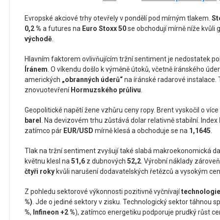
Evropské akciové trhy otevřely v pondělí pod mírným tlakem.
St
0,2 %
a futures na
Euro Stoxx 50
se obchodují mírně níže kvůli 
východě
.
Hlavním faktorem ovlivňujícím tržní sentiment je nedostatek p
Íránem
. O víkendu došlo k výměně útoků, včetně íránského úde
amerických
„obranných úderů“
na íránské radarové instalace. 
znovuotevření
Hormuzského průlivu
.
Geopolitické napětí žene vzhůru ceny ropy. Brent vyskočil o víc
barel
. Na devizovém trhu zůstává dolar relativně stabilní. Index
zatímco pár
EUR/USD
mírně klesá a obchoduje se na
1,1645
.
Tlak na tržní sentiment zvyšují také slabá makroekonomická da
květnu klesl na
51,6
z dubnových
52,2
. Výrobní náklady zároveň
čtyři roky
kvůli narušení dodavatelských řetězců a vysokým cen
Z pohledu sektorové výkonnosti pozitivně vyčnívají
technologie
%)
. Jde o jediné sektory v zisku. Technologický sektor táhnou s
%
,
Infineon +2 %
), zatímco energetiku podporuje prudký růst ce