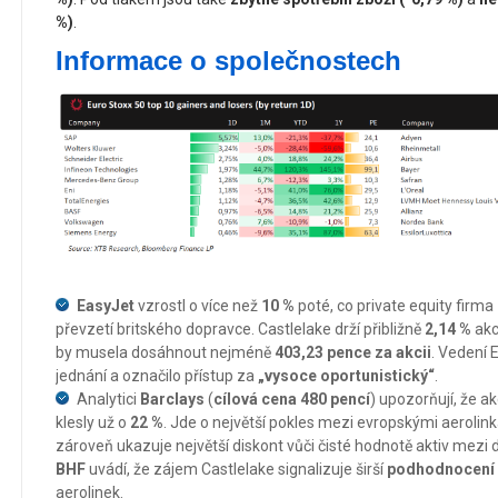
%)
.
Informace o společnostech
EasyJet
vzrostl o více než
10 %
poté, co private equity firma
převzetí britského dopravce. Castlelake drží přibližně
2,14 %
akc
by musela dosáhnout nejméně
403,23 pence za akcii
. Vedení 
jednání a označilo přístup za
„vysoce oportunistický“
.
Analytici
Barclays
(
cílová cena 480 pencí
) upozorňují, že a
klesly už o
22 %
. Jde o největší pokles mezi evropskými aerolink
zároveň ukazuje největší diskont vůči čisté hodnotě aktiv mezi do
BHF
uvádí, že zájem Castlelake signalizuje širší
podhodnocení
aerolinek.