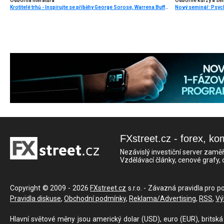
Odborná literatura
Odborné kurzy a se
Krotitelé trhů - Inspirujte se příběhy George Sorose, Warrena Buffetta a Paula Volckera
FXstreet.cz - forex, ko
Nezávislý investiční server zaměř
Vzdělávací články, cenové grafy,
Copyright © 2009 - 2026
FXstreet.cz
s.r.o. - Závazná pravidla pro p
Pravidla diskuse
,
Obchodní podmínky
,
Reklama/Advertising
,
RSS
,
Vý
Hlavní světové měny jsou americký dolar (USD), euro (EUR), britská 