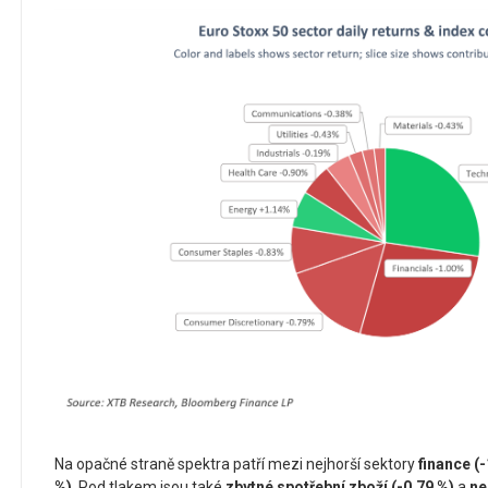
Na opačné straně spektra patří mezi nejhorší sektory
finance (
%)
. Pod tlakem jsou také
zbytné spotřební zboží (-0,79 %)
a
ne