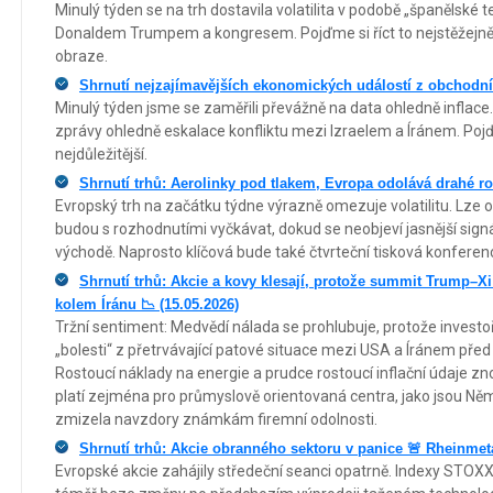
Minulý týden se na trh dostavila volatilita v podobě „španělské
Donaldem Trumpem a kongresem. Pojďme si říct to nejstěžejnějš
obraze.
Shrnutí nejzajímavějších ekonomických událostí z obchodníh
Minulý týden jsme se zaměřili převážně na data ohledně inflace.
zprávy ohledně eskalace konfliktu mezi Izraelem a Íránem. Poj
nejdůležitější.
Shrnutí trhů: Aerolinky pod tlakem, Evropa odolává drahé r
Evropský trh na začátku týdne výrazně omezuje volatilitu. Lze o
budou s rozhodnutími vyčkávat, dokud se neobjeví jasnější sign
východě. Naprosto klíčová bude také čtvrteční tisková konferen
Shrnutí trhů: Akcie a kovy klesají, protože summit Trump–Xi
kolem Íránu 📉 (15.05.2026)
Tržní sentiment: Medvědí nálada se prohlubuje, protože investo
„bolesti“ z přetrvávající patové situace mezi USA a Íránem před
Rostoucí náklady na energie a prudce rostoucí inflační údaje zno
platí zejména pro průmyslově orientovaná centra, jako jsou Něm
zmizela navzdory známkám firemní odolnosti.
Shrnutí trhů: Akcie obranného sektoru v panice 🚨 Rheinmeta
Evropské akcie zahájily středeční seanci opatrně. Indexy STO