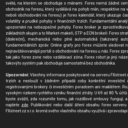
světě, na kterém se obchoduje s měnami. Forex nemá žádné centrál
obchodník na forexu, který vydělává na pohyb měn, respektive na v
neboli obchodování na forexu) je forex kalendář, který ukazuje č
volatility a prudké pohyby v finančních trzích. Fundamentální ana
upozornění na nebezpečné pohyby. Forex broker je zprostředkov
základních skupin a to Market-makeři, STP a ECN brokeři. Forex stra
(diskreční), mechanická nebo plně automatická (takzvaný aut
fundamentálních zpráv. Online grafy pro forex můžete sledovat na 
nejnavštěvovanější portál o obchodování na forexu u nás. Forex zprav
tak jako forex zone nebo vzdělávací zóna. Forex robot je jiný náz
takovýto systém pak obchoduje samostatně bez obchodníka.
Upozornění:
Všechny informace poskytované na serveru FXstreet.cz
trzích a neslouží v žádném případě coby konkrétní investiční č
registrovanými brokery či investičním poradcem ani makléřem. Rozd
vysokým rizikem rychlého vzniku finanční ztráty. U 69 až 80 % účtů 
byste zvážit, zda rozumíte tomu, jak rozdílové smlouvy fungují, a
najdete
zde
. Publikování nebo další šíření obsahu forex serveru
FXstreet.cz s.r.o. kromě svého vlastního obsahu využívá i zpravodajs