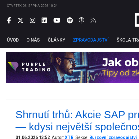
ČTVRTEK 06. SRPNA 2026 10:24
ÚVOD
O NÁS
ČLÁNKY
ZPRAVODAJSTVÍ
ŠKOLA TR
Shrnutí trhů: Akcie SAP p
Ti
— kdysi největší společno
01.06.2026 13:52
Autor:
XTB
Sekce:
Burzovní zpravodajství