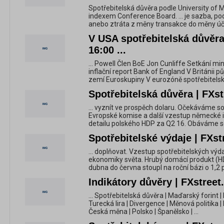
Spotřebitelská důvěra podle University of M
indexem Conference Board. ... je sazba, pod
anebo ztráta z měny transakce do měny účtu
V USA spotřebitelská důvěra
16:00 ...
... Powell Člen BoE Jon Cunliffe Setkání mini
inflační report Bank of England V Británii 
zemí Euroskupiny V eurozóně spotřebitels
Spotřebitelská důvěra | FXst
... vyznít ve prospěch dolaru. Očekáváme so
Evropské komise a další vzestup německé i
detailu polského HDP za Q2 16. Obáváme se
Spotřebitelské výdaje | FXst
... doplňovat. Vzestup spotřebitelských výdaj
ekonomiky světa. Hrubý domácí produkt (H
dubna do června stoupl na roční bázi o 1,2 p
Indikátory důvěry | FXstreet
... Spotřebitelská důvěra | Maďarský forint |
Turecká lira | Divergence | Měnová politika 
Česká měna | Polsko | Španělsko | ...