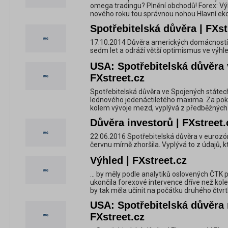
omega tradingu? Plnění obchodů! Forex: Vý
nového roku tou správnou nohou Hlavní ekon
Spotřebitelská důvěra | FXst
17.10.2014 Důvěra amerických domácností je
sedm let a odráží větší optimismus ve výhl
USA: Spotřebitelská důvěra v
FXstreet.cz
Spotřebitelská důvěra ve Spojených státech
lednového jedenáctiletého maxima. Za pok
kolem vývoje mezd, vyplývá z předběžných 
Důvěra investorů | FXstreet.
22.06.2016 Spotřebitelská důvěra v eurozó
červnu mírně zhoršila. Vyplývá to z údajů, kt
Výhled | FXstreet.cz
... by měly podle analytiků oslovených ČTK
ukončila forexové intervence dříve než kole
by tak měla učinit na počátku druhého čtvrtle
USA: Spotřebitelská důvěra 
FXstreet.cz