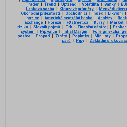
Trader
|
Trend
|
Uptrend
|
Volatilita
|
Banky
|
EU
Úroková sazba
|
Klouzavé průměry
|
Medvědí diver
Obchodní příležitosti
|
Obchodníci
|
Index
|
Likvidní
|
pozice
|
Americká centrální banka
|
Analýzy
|
Ban
Exchange
|
Forexu
|
FXstreet.cz
|
Kurzy
|
Market
|
rizika
|
Slovník pojmů
|
Trh
|
Finanční nástroj
|
Broker
systém
|
Pip value
|
Initial Margin
|
Foreign exchange
pozice
|
Propad
|
Ztráty
|
Poplatky
|
Mini loty
|
Propa
párů
|
Pipy
|
Základní úroková s