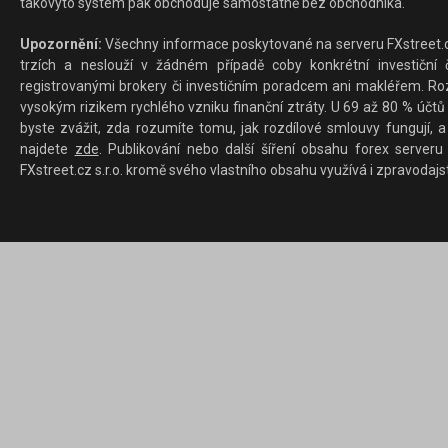
takovýto systém pak obchoduje samostatně bez obchodníka.
Upozornění:
Všechny informace poskytované na serveru FXstreet.cz
trzích a neslouží v žádném případě coby konkrétní investiční č
registrovanými brokery či investičním poradcem ani makléřem. Rozd
vysokým rizikem rychlého vzniku finanční ztráty. U 69 až 80 % účtů 
byste zvážit, zda rozumíte tomu, jak rozdílové smlouvy fungují, a
najdete
zde
. Publikování nebo další šíření obsahu forex serveru
FXstreet.cz s.r.o. kromě svého vlastního obsahu využívá i zpravodajs