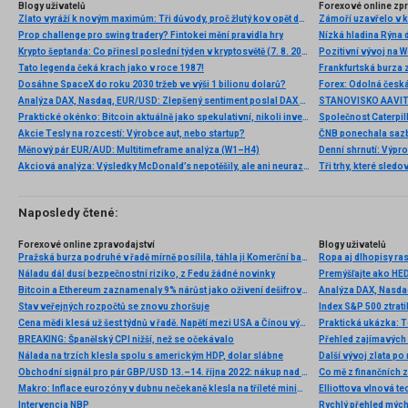
Blogy uživatelů
Forexové online zp
Zlato vyráží k novým maximům: Tři důvody, proč žlutý kov opět dominuje
Prop challenge pro swing tradery? Fintokei mění pravidla hry
Nízká hladina Rýna 
Krypto šeptanda: Co přinesl poslední týden v kryptosvětě (7. 8. 2026)
Pozitivní vývoj na Wa
Tato legenda čeká krach jako v roce 1987!
Frankfurtská burza 
Dosáhne SpaceX do roku 2030 tržeb ve výši 1 bilionu dolarů?
Analýza DAX, Nasdaq, EUR/USD: Zlepšený sentiment poslal DAX na nová maxima
Praktické okénko: Bitcoin aktuálně jako spekulativní, nikoli investiční aktivum
Akcie Tesly na rozcestí: Výrobce aut, nebo startup?
Měnový pár EUR/AUD: Multitimeframe analýza (W1–H4)
Denní shrnutí: Výpro
Akciová analýza: Výsledky McDonald’s nepotěšily, ale ani neurazily. Jakou vizi společnost prezentovala?
Tři trhy, které sledo
Naposledy čtené:
Forexové online zpravodajství
Blogy uživatelů
Pražská burza podruhé v řadě mírně posílila, táhla ji Komerční banka a Moneta
Ropa aj dlhopisy ra
Náladu dál dusí bezpečnostní riziko, z Fedu žádné novinky
Premýšľajte ako H
Bitcoin a Ethereum zaznamenaly 9% nárůst jako oživení dešifrovacích trhů
Stav veřejných rozpočtů se znovu zhoršuje
Index S&P 500 ztrati
Cena mědi klesá už šest týdnů v řadě. Napětí mezi USA a Čínou výhledu nepomáhá
Praktická ukázka: T
BREAKING: Španělský CPI nižší, než se očekávalo
Přehled zajímavých i
Nálada na trzích klesla spolu s americkým HDP, dolar slábne
Další vývoj zlata po
Obchodní signál pro pár GBP/USD 13.–14. října 2022: nákup nad úrovní 1,1060 (21 SMA)
Co mě z finančních 
Makro: Inflace eurozóny v dubnu nečekaně klesla na tříleté minimum
Intervencia NBP
Rychlý přehled mých