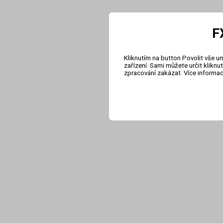
F
Kliknutím na button Povolit vše u
zařízení. Sami můžete určit klikn
zpracování zakázat. Více informa