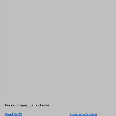
Forex - doporučené články:
Co je FOREX?
Forex pro začátečníky