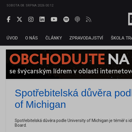
SOBOTA 08. SRPNA 2026 00:12
ÚVOD
O NÁS
ČLÁNKY
ZPRAVODAJSTVÍ
ŠKOLA TR
Spotřebitelská důvěra podl
of Michigan
Spotřebitelská důvěra podle University of Michigan je téměř s
Board.