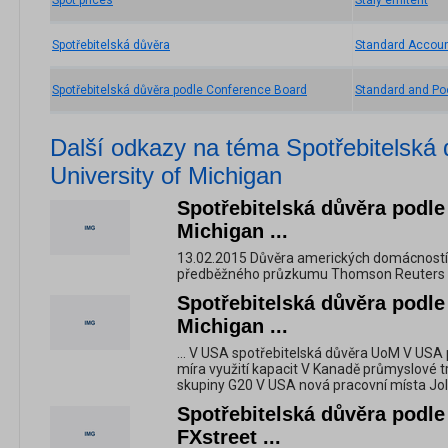
Spot prices
Stálý emitent
Spotřebitelská důvěra
Standard Accou
Spotřebitelská důvěra podle Conference Board
Standard and Poo
Další odkazy na téma Spotřebitelská 
University of Michigan
Spotřebitelská důvěra podle 
Michigan ...
13.02.2015 Důvěra amerických domácností s
předběžného průzkumu Thomson Reuters / U
Spotřebitelská důvěra podle 
Michigan ...
... V USA spotřebitelská důvěra UoM V US
míra využití kapacit V Kanadě průmyslové t
skupiny G20 V USA nová pracovní místa Jol
Spotřebitelská důvěra podle
FXstreet ...