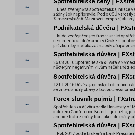
Spotřebitelské ceny | FXstre
... Dnes zveřejněná spotřebitelská inflace v
žádný šok nepřipravila. Podle ČSÚ vzrostly 
% meziměsíčně. Meziroční tempo růstu zrychl
Podnikatelská důvěra | FXst
... bude zveřejněna jen francouzská spotřeb
sentimentu se dočkáme i v České republice
průzkum by měl ukázat na pokračující přízn
Spotřebitelská důvěra | FXst
26.08.2016 Spotřebitelská důvěra v Německ
některým negativním vlivům nečekaně zlepši
Spotřebitelská důvěra | FXst
12.01.2016 Důvěra japonských domácností v 
se znovu snížily obavy z budoucí ekonomické
Forex slovník pojmů | FXstr
Spotřebitelská důvěra podle University of M
indexem Conference Board. ... je sazba, pod
anebo ztráta z měny transakce do měny účtu
Spotřebitelská důvěra | FXst
... Rok 2017 podle brokerů a bank Pracujte 