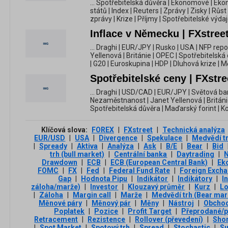
... Spotřebitelská důvěra | Ekonomové | E
států | Index | Reuters | Zprávy | Zisky | Růst
zprávy | Krize | Příjmy | Spotřebitelské výdaje 
Inflace v Německu | FXstreet
... Draghi | EUR/JPY | Rusko | USA | NFP re
Yellenová | Británie | OPEC | Spotřebitelská
| G20 | Euroskupina | HDP | Dluhová krize | 
Spotřebitelské ceny | FXstre
... Draghi | USD/CAD | EUR/JPY | Světová ban
Nezaměstnanost | Janet Yellenová | Británie 
Spotřebitelská důvěra | Maďarský forint | K
Klíčová slova:
FOREX
|
FXstreet
|
Technická analýza
EUR/USD
|
USA
|
Divergence
|
Spekulace
|
Medvědí t
|
Spready
|
Aktiva
|
Analýza
|
Ask
|
B/E
|
Bear
|
Bid
trh (bull market)
|
Centrální banka
|
Daytrading
|
Drawdown
|
ECB
|
ECB (European Central Bank)
|
Ek
FOMC
|
FX
|
Fed
|
Federal Fund Rate
|
Foreign Exch
Gap
|
Hodnota Pipu
|
Indikátor
|
Indikátory
|
I
záloha/marže)
|
Investor
|
Klouzavý průměr
|
Kurz
|
L
|
Záloha
|
Margin call
|
Marže
|
Medvědí trh (Bear mar
Měnové páry
|
Měnový pár
|
Měny
|
Nástroj
|
Obchod
Poplatek
|
Pozice
|
Profit Target
|
Přeprodané/p
Retracement
|
Rezistence
|
Rollover (převedení)
|
Sho
|
Spot Market
|
Spotový trh
|
Spread
|
Stochastic
|
Su