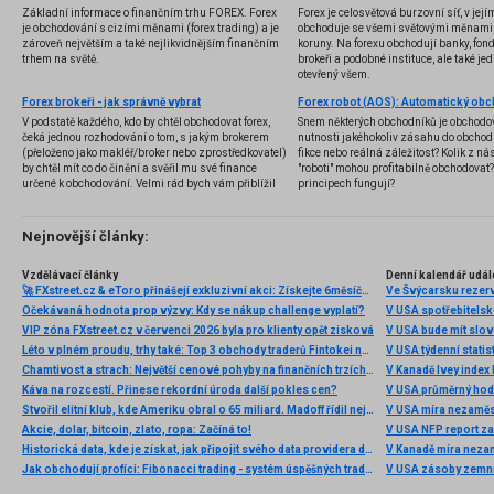
Základní informace o finančním trhu FOREX. Forex
Forex je celosvětová burzovní síť, v jej
je obchodování s cizími měnami (forex trading) a je
obchoduje se všemi světovými měnami,
zároveň největším a také nejlikvidnějším finančním
koruny. Na forexu obchodují banky, fondy
trhem na světě.
brokeři a podobné instituce, ale také jedn
otevřený všem.
Forex brokeři - jak správně vybrat
V podstatě každého, kdo by chtěl obchodovat forex,
Snem některých obchodníků je obchodo
čeká jednou rozhodování o tom, s jakým brokerem
nutnosti jakéhokoliv zásahu do obchod
(přeloženo jako makléř/broker nebo zprostředkovatel)
fikce nebo reálná záležitost? Kolik z nás
by chtěl mít co do činění a svěřil mu své finance
"roboti" mohou profitabilně obchodovat
určené k obchodování. Velmi rád bych vám přiblížil
principech fungují?
problematiku výběru brokera, rozdíl mezi
jednotlivými typy brokerů a v neposlední řadě uvedu
několik příkladů nejznámějších z nich.
Nejnovější články:
Vzdělávací články
Denní kalendář udál
🚀 FXstreet.cz & eToro přinášejí exkluzivní akci: Získejte 6měsíční členství ve VIP zóně ZDARMA
Ve Švýcarsku rezer
Očekávaná hodnota prop výzvy: Kdy se nákup challenge vyplatí?
V USA spotřebitelsk
VIP zóna FXstreet.cz v červenci 2026 byla pro klienty opět zisková
V USA bude mít slo
Léto v plném proudu, trhy také: Top 3 obchody traderů Fintokei na indexech a zlatě
V USA týdenní statist
Chamtivost a strach: Největší cenové pohyby na finančních trzích (červenec 2026)
V Kanadě Ivey index
Káva na rozcestí. Přinese rekordní úroda další pokles cen?
V USA průměrný hod
Stvořil elitní klub, kde Ameriku obral o 65 miliard. Madoff řídil největší Ponzi dějin
V USA míra nezaměs
Akcie, dolar, bitcoin, zlato, ropa: Začíná to!
V USA NFP report z
Historická data, kde je získat, jak připojit svého data providera do MultiCharts a proč je budeme potřebovat? (4. díl)
V Kanadě míra neza
Jak obchodují profíci: Fibonacci trading - systém úspěšných traderů
V USA zásoby zemní