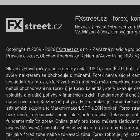
FXstreet.cz - forex, ko
Nezávislý investiční server zaměř
Vzdělávací články, cenové grafy,
Copyright © 2009 - 2026
FXstreet.cz
s.r.o. - Závazná pravidla pro p
Pravidla diskuse
,
Obchodní podmínky
,
Reklama/Advertising
,
RSS
,
Vý
Hlavní světové měny jsou americký dolar (USD), euro (EUR), britská 
světě, na kterém se obchoduje s měnami. Forex nemá žádné centrál
obchodník na forexu, který vydělává na pohyb měn, respektive na v
neboli obchodování na forexu) je forex kalendář, který ukazuje č
volatility a prudké pohyby v finančních trzích. Fundamentální ana
upozornění na nebezpečné pohyby. Forex broker je zprostředkov
základních skupin a to Market-makeři, STP a ECN brokeři. Forex stra
(diskreční), mechanická nebo plně automatická (takzvaný aut
fundamentálních zpráv. Online grafy pro forex můžete sledovat na 
nejnavštěvovanější portál o obchodování na forexu u nás. Forex zprav
tak jako forex zone nebo vzdělávací zóna. Forex robot je jiný náz