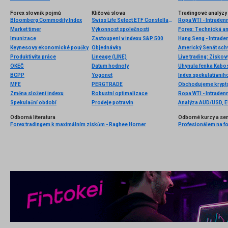
Forex slovník pojmů
Klíčová slova
Tradingové analýzy 
Bloomberg Commodity Index
Swiss Life Select ETF Constellation
Ropa WTI - Intradenn
Market timer
Výkonnost společnosti
Forex: Technická a
Imunizace
Zastoupení v indexu S&P 500
Hang Seng - Intrade
Keynesovy ekonomické poučky
Objednávky
Americký Senát schvá
Produktivita práce
Lineage (LINE)
Live trading: Zisko
OKEČ
Datum hodnoty
Uhynula fenka Kabos
BCPP
Yogonet
Index spekulativníh
MFE
PERGTRADE
Změna složení indexu
Robustní optimalizace
Ropa WTI - Intradenn
Spekulační období
Prodeje potravin
Analýza AUD/USD, 
Odborná literatura
Odborné kurzy a se
Forex tradingem k maximálním ziskům - Raghee Horner
Profesionálem na for