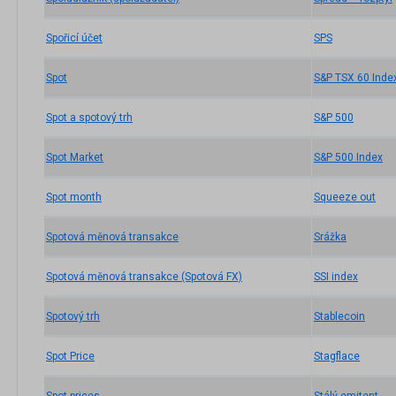
Spořicí účet
SPS
Spot
S&P TSX 60 Inde
Spot a spotový trh
S&P 500
Spot Market
S&P 500 Index
Spot month
Squeeze out
Spotová měnová transakce
Srážka
Spotová měnová transakce (Spotová FX)
SSI index
Spotový trh
Stablecoin
Spot Price
Stagflace