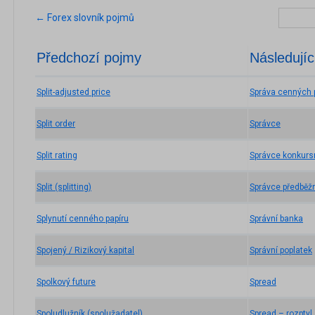
← Forex slovník pojmů
Předchozí pojmy
Následujíc
Split-adjusted price
Správa cenných 
Split order
Správce
Split rating
Správce konkurs
Split (splitting)
Správce předběž
Splynutí cenného papíru
Správní banka
Spojený / Rizikový kapital
Správní poplatek
Spolkový future
Spread
Spoludlužník (spolužadatel)
Spread – rozptyl