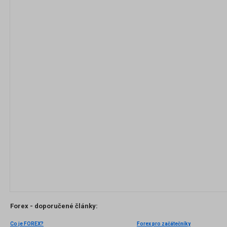
Forex - doporučené články:
Co je FOREX?
Forex pro začátečníky