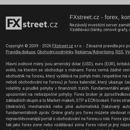
FXstreet.cz - forex, ko
Nezávislý investiční server zaměř
Vzdělávací články, cenové grafy,
Copyright © 2009 - 2026
FXstreet.cz
s.r.o. - Závazná pravidla pro p
Pravidla diskuse
,
Obchodní podmínky
,
Reklama/Advertising
,
RSS
,
Vý
Hlavní světové měny jsou americký dolar (USD), euro (EUR), britská 
světě, na kterém se obchoduje s měnami. Forex nemá žádné centrál
obchodník na forexu, který vydělává na pohyb měn, respektive na v
neboli obchodování na forexu) je forex kalendář, který ukazuje č
volatility a prudké pohyby v finančních trzích. Fundamentální ana
upozornění na nebezpečné pohyby. Forex broker je zprostředkov
základních skupin a to Market-makeři, STP a ECN brokeři. Forex stra
(diskreční), mechanická nebo plně automatická (takzvaný aut
fundamentálních zpráv. Online grafy pro forex můžete sledovat na 
nejnavštěvovanější portál o obchodování na forexu u nás. Forex zprav
tak jako forex zone nebo vzdělávací zóna. Forex robot je jiný náz