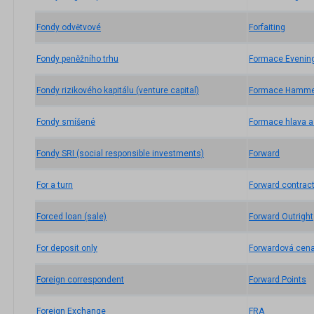
Fondy odvětvové
Forfaiting
Fondy peněžního trhu
Formace Evening
Fondy rizikového kapitálu (venture capital)
Formace Hamme
Fondy smíšené
Formace hlava 
Fondy SRI (social responsible investments)
Forward
For a turn
Forward contrac
Forced loan (sale)
Forward Outright
For deposit only
Forwardová cen
Foreign correspondent
Forward Points
Foreign Exchange
FRA