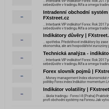
... Interbank VIP indikátor! Forex: Rok 2017
sebedůvěře v tradingu Alfa a omega trading
Intradenní obchodní systém 
FXstreet.cz
... Interbank VIP indikátor! Forex: Rok 2017
sebedůvěře v tradingu Alfa a omega trading
Indikátory důvěry | FXstreet
... spotřeba. Předstihové indikátory by za
ekonomika, ale ani hospodářství eurozóny jak
Technická analýza - indikáto
... Interbank VIP indikátor! Forex: Rok 2017
sebedůvěře v tradingu Alfa a omega trading
Forex slovník pojmů | FXstr
... Money management Index ekonomické ná
politiky Forex index Indikátor momentum L
Indikátor volatility | FXstree
... škola tradingu - Forex I-II (Praha) Prakt
profi obchodní systémy na Forexu Jak vytvá