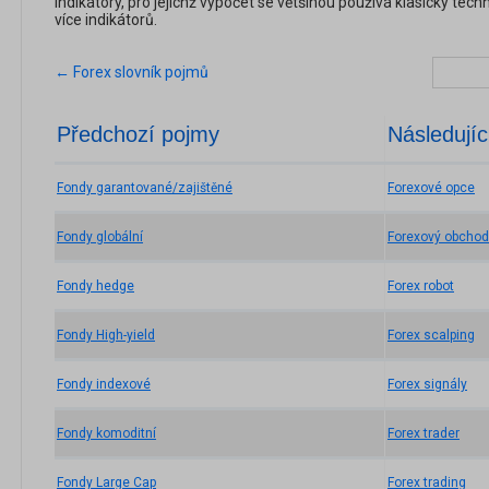
indikátory, pro jejichž výpočet se většinou používá klasický tec
více indikátorů.
← Forex slovník pojmů
Předchozí pojmy
Následujíc
Fondy garantované/zajištěné
Forexové opce
Fondy globální
Forexový obchod
Fondy hedge
Forex robot
Fondy High-yield
Forex scalping
Fondy indexové
Forex signály
Fondy komoditní
Forex trader
Fondy Large Cap
Forex trading