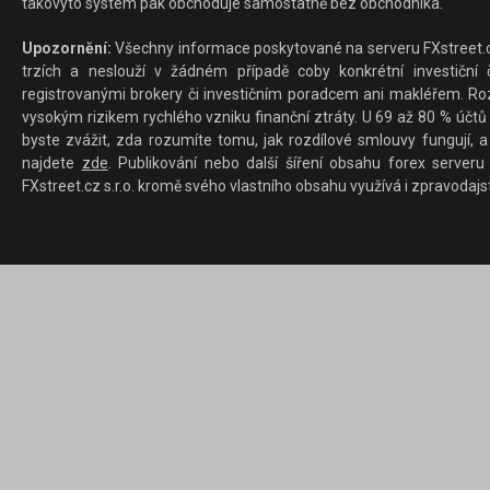
takovýto systém pak obchoduje samostatně bez obchodníka.
Upozornění:
Všechny informace poskytované na serveru FXstreet.cz
trzích a neslouží v žádném případě coby konkrétní investiční č
registrovanými brokery či investičním poradcem ani makléřem. Rozd
vysokým rizikem rychlého vzniku finanční ztráty. U 69 až 80 % účtů 
byste zvážit, zda rozumíte tomu, jak rozdílové smlouvy fungují, a
najdete
zde
. Publikování nebo další šíření obsahu forex serveru
FXstreet.cz s.r.o. kromě svého vlastního obsahu využívá i zpravodajs