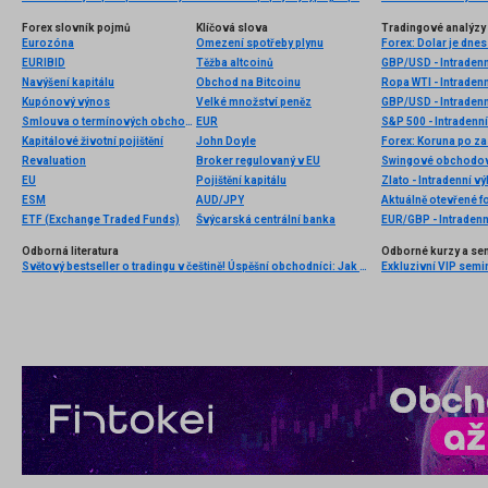
Forex slovník pojmů
Klíčová slova
Tradingové analýzy 
Eurozóna
Omezení spotřeby plynu
Forex: Dolar je dnes
EURIBID
Těžba altcoinů
GBP/USD - Intradenn
Navýšení kapitálu
Obchod na Bitcoinu
Ropa WTI - Intraden
Kupónový výnos
Velké množství peněz
GBP/USD - Intradenn
Smlouva o termínových obchodech
EUR
S&P 500 - Intradenní
Kapitálové životní pojištění
John Doyle
Revaluation
Broker regulovaný v EU
Swingové obchodová
EU
Pojištění kapitálu
Zlato - Intradenní v
ESM
AUD/JPY
Aktuálně otevřené f
ETF (Exchange Traded Funds)
Švýcarská centrální banka
EUR/GBP - Intradenn
Odborná literatura
Odborné kurzy a se
Světový bestseller o tradingu v češtině! Úspěšní obchodníci: Jak běžní lidé porážejí Wall Street v jeho vlastní hře
Exkluzivní VIP semi