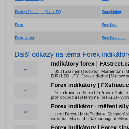
Foreign Exchange (Forex, FX)
Franchising
Forex
Free float
Forex broker
Free float value
Další odkazy na téma Forex indikátor
Indikátory forex | FXstreet.c
... USD | Síla měn | Indikátor | Momentum | M
EUR | USD | JPY | Forex indikátor | Měnový p
Forex indikátory | FXstreet.
... škola tradingu - Forex I-II (Praha) Prakt
profi obchodní systémy na Forexu Jak vytvá
Forex indikátor - měření síl
... com | Forexu | MetaTrader 4 | Obchodní p
indikátor | Microsoft | Nákupní signál | Měn
Forex indikátory | Forex slo