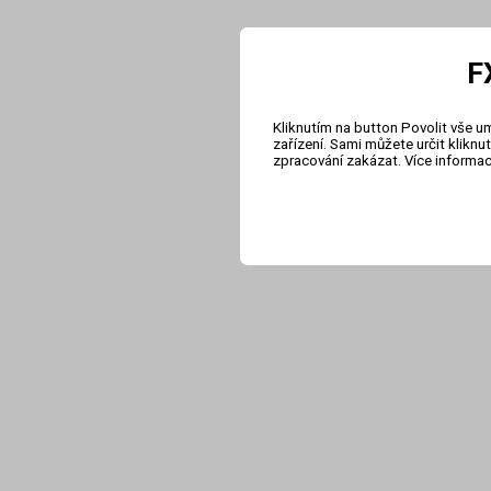
F
Kliknutím na button Povolit vše u
zařízení. Sami můžete určit klikn
zpracování zakázat. Více informa