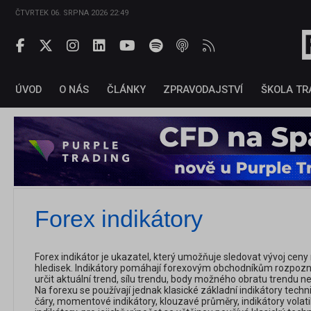
ČTVRTEK 06. SRPNA 2026 22:49
ÚVOD
O NÁS
ČLÁNKY
ZPRAVODAJSTVÍ
ŠKOLA TR
Forex indikátory
Forex indikátor je ukazatel, který umožňuje sledovat vývoj c
hledisek. Indikátory pomáhají forexovým obchodníkům rozpozna
určit aktuální trend, sílu trendu, body možného obratu trendu n
Na forexu se používají jednak klasické základní indikátory techn
čáry, momentové indikátory, klouzavé průměry, indikátory volatili