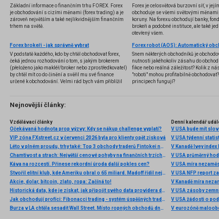
Základní informace o finančním trhu FOREX. Forex
Forex je celosvětová burzovní síť, v jej
je obchodování s cizími měnami (forex trading) a je
obchoduje se všemi světovými měnami,
zároveň největším a také nejlikvidnějším finančním
koruny. Na forexu obchodují banky, fondy
trhem na světě.
brokeři a podobné instituce, ale také jedn
otevřený všem.
Forex brokeři - jak správně vybrat
V podstatě každého, kdo by chtěl obchodovat forex,
Snem některých obchodníků je obchodo
čeká jednou rozhodování o tom, s jakým brokerem
nutnosti jakéhokoliv zásahu do obchod
(přeloženo jako makléř/broker nebo zprostředkovatel)
fikce nebo reálná záležitost? Kolik z nás
by chtěl mít co do činění a svěřil mu své finance
"roboti" mohou profitabilně obchodovat
určené k obchodování. Velmi rád bych vám přiblížil
principech fungují?
problematiku výběru brokera, rozdíl mezi
jednotlivými typy brokerů a v neposlední řadě uvedu
několik příkladů nejznámějších z nich.
Nejnovější články:
Vzdělávací články
Denní kalendář udál
Očekávaná hodnota prop výzvy: Kdy se nákup challenge vyplatí?
V USA bude mít slo
VIP zóna FXstreet.cz v červenci 2026 byla pro klienty opět zisková
V USA týdenní statist
Léto v plném proudu, trhy také: Top 3 obchody traderů Fintokei na indexech a zlatě
V Kanadě Ivey index
Chamtivost a strach: Největší cenové pohyby na finančních trzích (červenec 2026)
V USA průměrný hod
Káva na rozcestí. Přinese rekordní úroda další pokles cen?
V USA míra nezaměs
Stvořil elitní klub, kde Ameriku obral o 65 miliard. Madoff řídil největší Ponzi dějin
V USA NFP report z
Akcie, dolar, bitcoin, zlato, ropa: Začíná to!
V Kanadě míra neza
Historická data, kde je získat, jak připojit svého data providera do MultiCharts a proč je budeme potřebovat? (4. díl)
V USA zásoby zemní
Jak obchodují profíci: Fibonacci trading - systém úspěšných traderů
V USA žádosti o po
Burza v LA chtěla sesadit Wall Street. Místo ropných obchodů dnes místem duní basy
V eurozóně maloobc