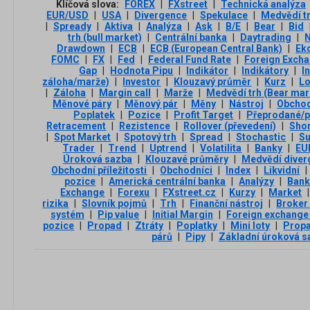
Klíčová slova:
FOREX
|
FXstreet
|
Technická analýza
EUR/USD
|
USA
|
Divergence
|
Spekulace
|
Medvědí t
|
Spready
|
Aktiva
|
Analýza
|
Ask
|
B/E
|
Bear
|
Bid
trh (bull market)
|
Centrální banka
|
Daytrading
|
Drawdown
|
ECB
|
ECB (European Central Bank)
|
Ek
FOMC
|
FX
|
Fed
|
Federal Fund Rate
|
Foreign Exch
Gap
|
Hodnota Pipu
|
Indikátor
|
Indikátory
|
I
záloha/marže)
|
Investor
|
Klouzavý průměr
|
Kurz
|
L
|
Záloha
|
Margin call
|
Marže
|
Medvědí trh (Bear mar
Měnové páry
|
Měnový pár
|
Měny
|
Nástroj
|
Obchod
Poplatek
|
Pozice
|
Profit Target
|
Přeprodané/p
Retracement
|
Rezistence
|
Rollover (převedení)
|
Sho
|
Spot Market
|
Spotový trh
|
Spread
|
Stochastic
|
Su
Trader
|
Trend
|
Uptrend
|
Volatilita
|
Banky
|
EU
Úroková sazba
|
Klouzavé průměry
|
Medvědí diver
Obchodní příležitosti
|
Obchodníci
|
Index
|
Likvidní
|
pozice
|
Americká centrální banka
|
Analýzy
|
Ban
Exchange
|
Forexu
|
FXstreet.cz
|
Kurzy
|
Market
|
rizika
|
Slovník pojmů
|
Trh
|
Finanční nástroj
|
Broker
systém
|
Pip value
|
Initial Margin
|
Foreign exchange
pozice
|
Propad
|
Ztráty
|
Poplatky
|
Mini loty
|
Propa
párů
|
Pipy
|
Základní úroková s