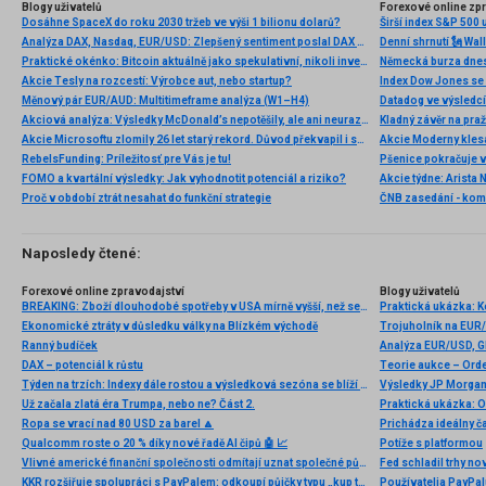
Blogy uživatelů
Forexové online zp
Dosáhne SpaceX do roku 2030 tržeb ve výši 1 bilionu dolarů?
Širší index S&P 500 
Analýza DAX, Nasdaq, EUR/USD: Zlepšený sentiment poslal DAX na nová maxima
Praktické okénko: Bitcoin aktuálně jako spekulativní, nikoli investiční aktivum
Akcie Tesly na rozcestí: Výrobce aut, nebo startup?
Index Dow Jones se 
Měnový pár EUR/AUD: Multitimeframe analýza (W1–H4)
Akciová analýza: Výsledky McDonald’s nepotěšily, ale ani neurazily. Jakou vizi společnost prezentovala?
Kladný závěr na pra
Akcie Microsoftu zlomily 26 let starý rekord. Důvod překvapil i samotné investory
RebelsFunding: Príležitosť pre Vás je tu!
FOMO a kvartální výsledky: Jak vyhodnotit potenciál a riziko?
Proč v období ztrát nesahat do funkční strategie
ČNB zasedání - ko
Naposledy čtené:
Forexové online zpravodajství
Blogy uživatelů
BREAKING: Zboží dlouhodobé spotřeby v USA mírně vyšší, než se očekávalo 📌
Praktická ukázka: 
Ekonomické ztráty v důsledku války na Blízkém východě
Trojuholník na EUR/
Ranný budíček
DAX – potenciál k růstu
Teorie aukce – Ord
Týden na trzích: Indexy dále rostou a výsledková sezóna se blíží do svého závěru 📈📊
Výsledky JP Morgan 
Už začala zlatá éra Trumpa, nebo ne? Část 2.
Praktická ukázka: O 
Ropa se vrací nad 80 USD za barel 🔼
Prichádza ideálny č
Qualcomm roste o 20 % díky nové řadě AI čipů 🤖 📈
Potíže s platformou
Vlivné americké finanční společnosti odmítají uznat společné půjčování EU jako srovnatelné s půjčováním na národní úrovni. Tím podrývají evropskou integraci a přispívají k ohrožení eura
Fed schladil trhy n
KKR rozšiřuje spolupráci s PayPalem: odkoupí půjčky typu „kup teď, zaplať později“ až za 65 miliard eur
Používatelia PayPal