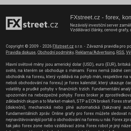
FXstreet.cz - forex, ko
Nezávislý investiční server zaměř
Vzdělávací články, cenové grafy,
Copyright © 2009 - 2026
FXstreet.cz
s.r.o. - Závazná pravidla pro p
Pravidla diskuse
,
Obchodní podmínky
,
Reklama/Advertising
,
RSS
,
Vý
Hlavní světové měny jsou americký dolar (USD), euro (EUR), britská 
světě, na kterém se obchoduje s měnami. Forex nemá žádné centrál
obchodník na forexu, který vydělává na pohyb měn, respektive na v
neboli obchodování na forexu) je forex kalendář, který ukazuje č
volatility a prudké pohyby v finančních trzích. Fundamentální ana
upozornění na nebezpečné pohyby. Forex broker je zprostředkov
základních skupin a to Market-makeři, STP a ECN brokeři. Forex stra
(diskreční), mechanická nebo plně automatická (takzvaný aut
fundamentálních zpráv. Online grafy pro forex můžete sledovat na 
nejnavštěvovanější portál o obchodování na forexu u nás. Forex zprav
tak jako forex zone nebo vzdělávací zóna. Forex robot je jiný náz