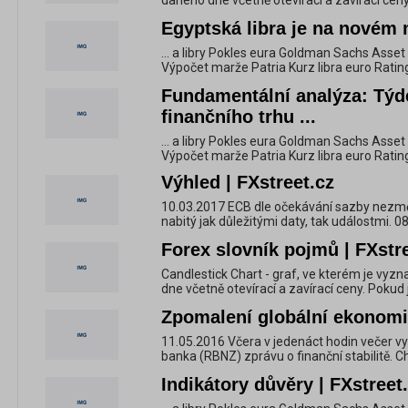
daného dne včetně otevírací a zavírací ceny
Egyptská libra je na novém 
... a libry Pokles eura Goldman Sachs Asse
Výpočet marže Patria Kurz libra euro Ratin
Fundamentální analýza: Týd
finančního trhu ...
... a libry Pokles eura Goldman Sachs Asse
Výpočet marže Patria Kurz libra euro Ratin
Výhled | FXstreet.cz
10.03.2017 ECB dle očekávání sazby nezmě
nabitý jak důležitými daty, tak událostmi. 08
Forex slovník pojmů | FXstr
Candlestick Chart - graf, ve kterém je vyz
dne včetně otevírací a zavírací ceny. Pokud j
Zpomalení globální ekonomik
11.05.2016 Včera v jedenáct hodin večer v
banka (RBNZ) zprávu o finanční stabilitě. C
Indikátory důvěry | FXstreet