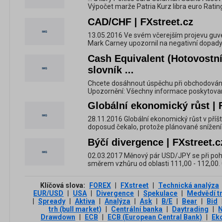
Výpočet marže Patria Kurz libra euro Ratin
CAD/CHF | FXstreet.cz
13.05.2016 Ve svém včerejším projevu guve
Mark Carney upozornil na negativní dopady p
Cash Equivalent (Hotovostní 
slovník ...
Chcete dosáhnout úspěchu při obchodování 
Upozornění: Všechny informace poskytované 
Globální ekonomický růst | 
28.11.2016 Globální ekonomický růst v příští
doposud čekalo, protože plánované snížení d
Býčí divergence | FXstreet.c
02.03.2017 Měnový pár USD/JPY se při pohl
směrem vzhůru od oblasti 111,00 - 112,00. 
Klíčová slova:
FOREX
|
FXstreet
|
Technická analýza
EUR/USD
|
USA
|
Divergence
|
Spekulace
|
Medvědí t
|
Spready
|
Aktiva
|
Analýza
|
Ask
|
B/E
|
Bear
|
Bid
trh (bull market)
|
Centrální banka
|
Daytrading
|
Drawdown
|
ECB
|
ECB (European Central Bank)
|
Ek