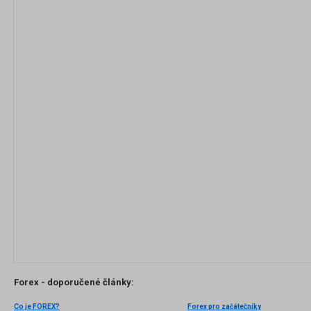
Forex - doporučené články:
Co je FOREX?
Forex pro začátečníky