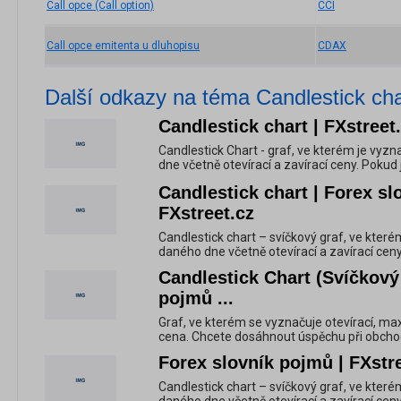
Call opce (Call option)
CCI
Call opce emitenta u dluhopisu
CDAX
Další odkazy na téma Candlestick cha
Candlestick chart | FXstreet
Candlestick Chart - graf, ve kterém je vyz
dne včetně otevírací a zavírací ceny. Pokud j
Candlestick chart | Forex sl
FXstreet.cz
Candlestick chart – svíčkový graf, ve kter
daného dne včetně otevírací a zavírací ceny
Candlestick Chart (Svíčkový 
pojmů ...
Graf, ve kterém se vyznačuje otevírací, max
cena. Chcete dosáhnout úspěchu při obchodo
Forex slovník pojmů | FXstr
Candlestick chart – svíčkový graf, ve kter