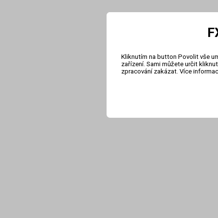
F
Kliknutím na button Povolit vše u
zařízení. Sami můžete určit klikn
zpracování zakázat. Více informa