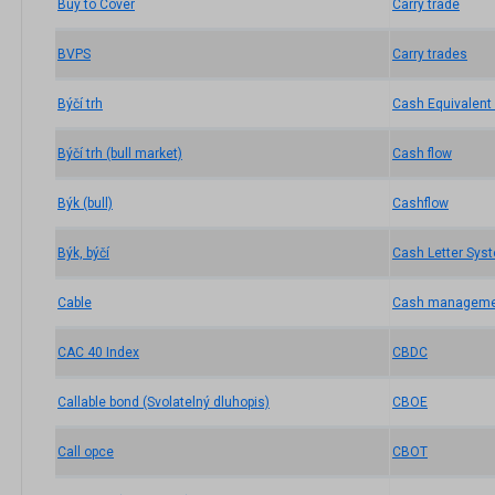
Buy to Cover
Carry trade
BVPS
Carry trades
Býčí trh
Cash Equivalent 
Býčí trh (bull market)
Cash flow
Býk (bull)
Cashflow
Býk, býčí
Cash Letter Sys
Cable
Cash manageme
CAC 40 Index
CBDC
Callable bond (Svolatelný dluhopis)
CBOE
Call opce
CBOT