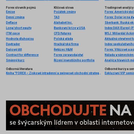
Forex slovník pojmů
Klíčová slova
Tradingové analýzy 
Emise
Počátek změny
Denní změna
TA3
Deflace
Alphabet Inc.
Sberbank: Ruská ek
Long/short equity
Bankovní krize v USA
Index DAX (Eurex) (F
ITM opce
CFD/futures
Hodnota dluhopisu
Polská vláda
Aktuálně otevřené f
Daytrader
Hračkářská firma
Index spekulativníh
Daňový štít
Řetězec H&M
Forex: Vítězové a p
Contract for difference
Forex zpravodajství
Nálada v německém 
Směnný kurz
Řízení investičního portfolia
Analýza hlavních m
Odborná literatura
Odborné kurzy a se
Kniha "FOREX – Ziskové intradenní a swingové obchodní strategie" od Kathy Lien vychází v češtině!
Exkluzivní VIP semi