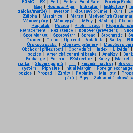
FOMC
|
FX
|
Fed
|
Federal Fund Rate
|
Foreign Exch
Gap
|
Hodnota Pipu
|
Indikátor
|
Indikátory
|
I
záloha/marže)
|
Investor
|
Klouzavý průměr
|
Kurz
|
L
|
Záloha
|
Margin call
|
Marže
|
Medvědí trh (Bear mar
Měnové páry
|
Měnový pár
|
Měny
|
Nástroj
|
Obchod
Poplatek
|
Pozice
|
Profit Target
|
Přeprodané/p
Retracement
|
Rezistence
|
Rollover (převedení)
|
Sho
|
Spot Market
|
Spotový trh
|
Spread
|
Stochastic
|
Su
Trader
|
Trend
|
Uptrend
|
Volatilita
|
Banky
|
EU
Úroková sazba
|
Klouzavé průměry
|
Medvědí diver
Obchodní příležitosti
|
Obchodníci
|
Index
|
Likvidní
|
pozice
|
Americká centrální banka
|
Analýzy
|
Ban
Exchange
|
Forexu
|
FXstreet.cz
|
Kurzy
|
Market
|
rizika
|
Slovník pojmů
|
Trh
|
Finanční nástroj
|
Broker
systém
|
Pip value
|
Initial Margin
|
Foreign exchange
pozice
|
Propad
|
Ztráty
|
Poplatky
|
Mini loty
|
Propa
párů
|
Pipy
|
Základní úroková s