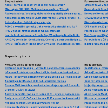
Blogy uživatelů
Forexové online zp
Akcie Tesly na rozcestí: Výrobce aut, nebo startup?
Smíšený závěr v zá
Měnový pár EUR/AUD: Multitimeframe analýza (W1–H4)
Akciová analýza: Výsledky McDonald’s nepotěšily, ale ani neurazily. Jakou vizi společnost prezentovala?
Dohoda o Hormuzské
Akcie Microsoftu zlomily 26 let starý rekord. Důvod překvapil i samotné investory
RebelsFunding: Príležitosť pre Vás je tu!
FOMO a kvartální výsledky: Jak vyhodnotit potenciál a riziko?
Proč v období ztrát nesahat do funkční strategie
Pražská burza při s
Jak obchodovat formace Double Top (M pattern) a Double Bottom (W pattern)
NASDAQ po silném růstu koriguje. Co stojí za změnou nálady investorů?
INVESTIČNÍ GLOSA: Trump americký nákup jenů nálepkuje přátelstvím. Pravda je jinde
Naposledy čtené:
Forexové online zpravodajství
Blogy uživatelů
Centrálne banky reagujú – vyzerá to na pokračovanie súčasnej vlny globálneho uvoľňovania
Gestaltismus – tva
Inflace v ČR zůstává pod cílem ČNB, ta přesto své úrokové sazby snižovat nebude. Obává se inflačních tlaků ve službách a obecněji v jádrových položkách
Jak najít perfektní o
Makro: Inflace Velké Británie v červnu klesla na 2,5 -leté minimum
Lze se stát díky tra
Americký index Russell 2000 na historickém maximu
Skupina MOL dosáhla v prvním čtvrtletí silných výsledků navzdory náročnému geopolitickému prostředí a krizím v dodávkách energií
Moje příprava pro ná
Graf dne: OIL (05.10.2022)
Akcie Nestlé: Budou
Analýza páru USD/CAD na 13. ledna 2023 – první cíl poklesu dosažen
Akcie Beyond Meat: 
Analýza páru USD/CAD na 1. června 2023 – proražená trendová linie a potenciál dalšího poklesu
Bitcoin zaznamenal 
Fed čeká na inflaci. Dolar může výrazně kolísat
Praktická ukázka: Sk
Denní rychlý přehled – analýzy hlavních měnových párů 27.12.2013
Tak jde čas: 5 týden