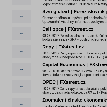
... a libry Pokles eura Goldman Sachs Asse
Výpočet marže Patria Kurz libra euro Ratin
Swing chart | Forex slovník 
Chcete dosáhnout úspěchu při obchodování 
Upozornění: Všechny informace poskytované 
Call opce | FXstreet.cz
08.03.2017 Po velice silném meziměsíčním
bodů zažívá index SPX v posledních dnech ko
Ropy | FXstreet.cz
10.03.2017 Ceny ropy dnes pokračují v pokl
obavy z další nadprodukce. 10.03.2017 1) A
Capital Economics | FXstree
08.12.2016 Objem dovozu i vývozu z Číny se
dovoz dokonce nejrychleji za poslední dva ro
OPEC | FXstreet.cz
10.03.2017 Ceny ropy dnes pokračují v pokl
obavy z další nadprodukce. 09.03.2017 Popr
Zpomalení čínské ekonomiky
... a libry Pokles eura Goldman Sachs Asse