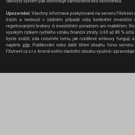
takovýto systém pak obchoduje samostatně bez obchodníka.
Upozornění:
Všechny informace poskytované na serveru FXstreet.cz
trzích a neslouží v žádném případě coby konkrétní investiční č
registrovanými brokery či investičním poradcem ani makléřem. Rozd
vysokým rizikem rychlého vzniku finanční ztráty. U 69 až 80 % účtů 
byste zvážit, zda rozumíte tomu, jak rozdílové smlouvy fungují, a
najdete
zde
. Publikování nebo další šíření obsahu forex serveru
FXstreet.cz s.r.o. kromě svého vlastního obsahu využívá i zpravodajs