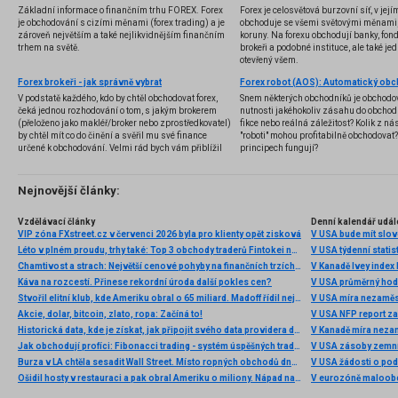
Základní informace o finančním trhu FOREX. Forex
Forex je celosvětová burzovní síť, v jej
je obchodování s cizími měnami (forex trading) a je
obchoduje se všemi světovými měnami,
zároveň největším a také nejlikvidnějším finančním
koruny. Na forexu obchodují banky, fondy
trhem na světě.
brokeři a podobné instituce, ale také jedn
otevřený všem.
Forex brokeři - jak správně vybrat
V podstatě každého, kdo by chtěl obchodovat forex,
Snem některých obchodníků je obchodo
čeká jednou rozhodování o tom, s jakým brokerem
nutnosti jakéhokoliv zásahu do obchod
(přeloženo jako makléř/broker nebo zprostředkovatel)
fikce nebo reálná záležitost? Kolik z nás
by chtěl mít co do činění a svěřil mu své finance
"roboti" mohou profitabilně obchodovat
určené k obchodování. Velmi rád bych vám přiblížil
principech fungují?
problematiku výběru brokera, rozdíl mezi
jednotlivými typy brokerů a v neposlední řadě uvedu
několik příkladů nejznámějších z nich.
Nejnovější články:
Vzdělávací články
Denní kalendář udál
VIP zóna FXstreet.cz v červenci 2026 byla pro klienty opět zisková
V USA bude mít slo
Léto v plném proudu, trhy také: Top 3 obchody traderů Fintokei na indexech a zlatě
V USA týdenní statist
Chamtivost a strach: Největší cenové pohyby na finančních trzích (červenec 2026)
V Kanadě Ivey index
Káva na rozcestí. Přinese rekordní úroda další pokles cen?
V USA průměrný hod
Stvořil elitní klub, kde Ameriku obral o 65 miliard. Madoff řídil největší Ponzi dějin
V USA míra nezaměs
Akcie, dolar, bitcoin, zlato, ropa: Začíná to!
V USA NFP report z
Historická data, kde je získat, jak připojit svého data providera do MultiCharts a proč je budeme potřebovat? (4. díl)
V Kanadě míra neza
Jak obchodují profíci: Fibonacci trading - systém úspěšných traderů
V USA zásoby zemní
Burza v LA chtěla sesadit Wall Street. Místo ropných obchodů dnes místem duní basy
V USA žádosti o po
Ošidil hosty v restauraci a pak obral Ameriku o miliony. Nápad na obří podvod dostal Ponzi náhodou
V eurozóně maloobc