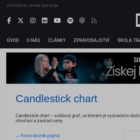
ČTVRTEK 06. SRPNA 2026 03:48
ÚVOD
O NÁS
ČLÁNKY
ZPRAVODAJSTVÍ
ŠKOLA TR
Candlestick chart
Candlestick chart – svíčkový graf, ve kterém je vyznačeno obc
otevírací a zavírací ceny.
← Forex slovník pojmů