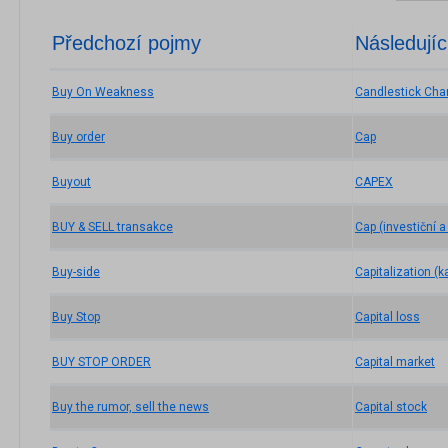
Předchozí pojmy
Následujíc
Buy On Weakness
Candlestick Char
Buy order
Cap
Buyout
CAPEX
BUY & SELL transakce
Cap (investiční 
Buy-side
Capitalization (k
Buy Stop
Capital loss
BUY STOP ORDER
Capital market
Buy the rumor, sell the news
Capital stock