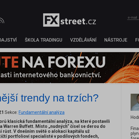
DAJSTVÍ
ŠKOLA TRADINGU
VZDĚLÁVÁNÍ
NÁSTROJE
F
ější trendy na trzích?
21
Sekce:
Fundamentální analýza
Hod
orů klasická fundamentální analýza, na které postavili
 Warren Buffett. Místo „nudných“ čísel se derou do
Fina
ší růst. V dnešním světě o alokaci kapitálu už
plyn
čtí portfolioví specialisté v podílových fondech,
fore