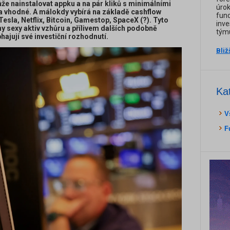
ůže nainstalovat appku a na pár kliků s minimálními
úrok
 za vhodné. A málokdy vybírá na základě cashflow
fun
– Tesla, Netflix, Bitcoin, Gamestop, SpaceX (?). Tyto
inve
 sexy aktiv vzhůru a přílivem dalších podobně
týmu
ajují své investiční rozhodnutí.
Bliž
Ka
V
F