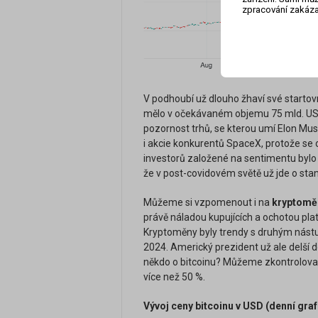
zpracování zakáza
V podhoubí už dlouho žhaví své starto
mělo v očekávaném objemu 75 mld. USD p
pozornost trhů, se kterou umí Elon Mus
i akcie konkurentů SpaceX, protože se 
investorů založené na sentimentu bylo 
že v post-covidovém světě už jde o sta
Můžeme si vzpomenout i na
kryptom
právě náladou kupujících a ochotou plat
Kryptoměny byly trendy s druhým nást
2024. Americký prezident už ale delší 
někdo o bitcoinu? Můžeme zkontrolovat 
více než 50 %.
Vývoj ceny bitcoinu v USD (denní graf