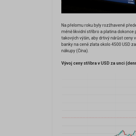
Na přelomu roku byly rozžhavené pře
méně likvidní stříbro a platina dokonc
takových výšin, aby drtivý nárůst ceny
banky na ceně zlata okolo 4500 USD za u
nákupy (Čína).
Vývoj ceny stříbra v USD za unci (denn