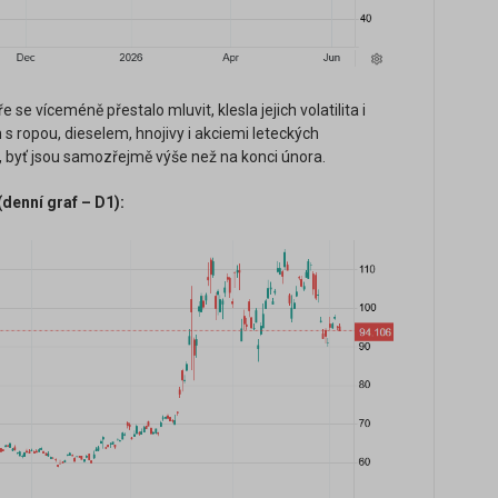
bře se víceméně přestalo mluvit, klesla jejich volatilita i
 s ropou, dieselem, hnojivy i akciemi leteckých
y, byť jsou samozřejmě výše než na konci února.
(denní graf – D1):