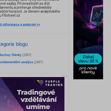
ové sazby. Při investicích se drží
damentu a preferuje střednědobý
stiční horizont. Je členem analytického
 FXstreet.cz
ší informace o autorovi >>
tegorie blogu
šechny články
(1067)
undamentální analýza
(1067)
reklama