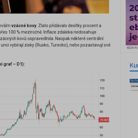
devším
vzácné kovy
. Zlato přidávalo desítky procent a
e přes 100 % meziročně. Inflace zdaleka nedosahuje
 vzácných kovů ospravedlnila. Naopak některé centrální
nci vybírají zisky (Rusko, Turecko), nebo pozastavují své
í graf – D1):
Ku
On-li
zázn