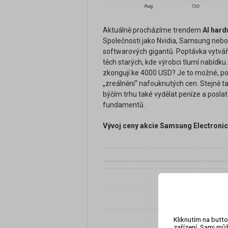
Aktuálně procházíme trendem
AI hard
Společnosti jako Nvidia, Samsung nebo 
softwarových gigantů. Poptávka vytváří
těch starých, kde výrobci tlumí nabídku
zkorigují ke 4000 USD? Je to možné, p
„zreálnění“ nafouknutých cen. Stejně tak 
býčím trhu také vydělat peníze a poslat
fundamentů.
Vývoj ceny akcie Samsung Electronics
Kliknutím na butto
zařízení. Sami můž