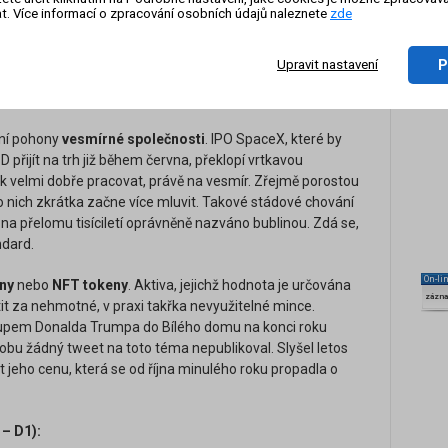
t. Více informací o zpracování osobních údajů naleznete
zde
P
Upravit nastavení
vní pohony
vesmírné společnosti
. IPO SpaceX, které by
řijít na trh již během června, překlopí vrtkavou
k velmi dobře pracovat, právě na vesmír. Zřejmě porostou
o nich zkrátka začne více mluvit. Takové stádové chování
na přelomu tisíciletí oprávněně nazváno bublinou. Zdá se,
ndard.
On-li
ěny
nebo
NFT tokeny
. Aktiva, jejichž hodnota je určována
zázn
it za nehmotné, v praxi takřka nevyužitelné mince.
upem Donalda Trumpa do Bílého domu na konci roku
dobu žádný tweet na toto téma nepublikoval. Slyšel letos
jeho cenu, která se od října minulého roku propadla o
 – D1):