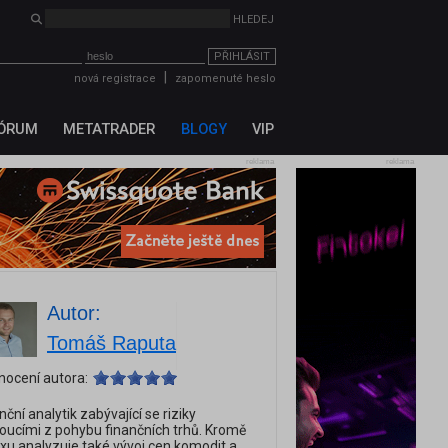
PŘIHLÁSIT
|
nová registrace
zapomenuté heslo
ÓRUM
METATRADER
BLOGY
VIP
reklama
reklama
Autor:
Tomáš Raputa
nocení autora:
nční analytik zabývající se riziky
oucími z pohybu finančních trhů. Kromě
xu analyzuje také vývoj cen komodit a