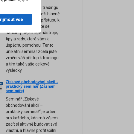
zaměřují spíše na
technickou stránku tradingu.
Úspěch tradera záleží hlavně
řijmout vše
na jeho psychice a přístupu k
obchodování. Přijďte se
naučit ty nejsilnější nástroje,
tipy a rady, které vám k
úspěchu pomohou. Tento
unikátní seminář zcela jistě
změní váš přístup k tradingu
a tím také vaše celkové
výsledky.
Ziskové obchodování akcií -
ne
praktický seminář (Záznam
am
semináře)
Seminář „Ziskové
obchodování akcií –
praktický seminář“ je určen
pro každého, kdo má zájem
začít si aktivně budovat své
vlastní, a hlavně profitabilní