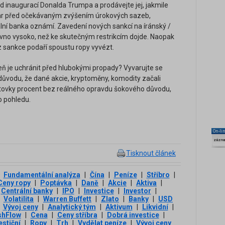
d inaugurací Donalda Trumpa a prodávejte jej, jakmile
ar před očekávaným zvýšením úrokových sazeb,
rální banka oznámí. Zavedení nových sankcí na íránský /
ávno vysoko, než ke skutečným restrikcím dojde. Naopak
z sankce podaří spoustu ropy vyvézt.
eň je uchránit před hlubokými propady? Vyvarujte se
důvodu, že dané akcie, kryptoměny, komodity začali
o stovky procent bez reálného opravdu šokového důvodu,
o pohledu.
On-li
zázn
Tisknout článek
Fundamentální analýza
|
Čína
|
Peníze
|
Stříbro
|
Ceny ropy
|
Poptávka
|
Daně
|
Akcie
|
Aktiva
|
Centrální banky
|
IPO
|
Investice
|
Investor
|
Volatilita
|
Warren Buffett
|
Zlato
|
Banky
|
USD
Vývoj ceny
|
Analytický tým
|
Aktivum
|
Likvidní
|
shFlow
|
Cena
|
Ceny stříbra
|
Dobrá investice
|
estiční
|
Ropy
|
Trh
|
Vydělat peníze
|
Vývoj ceny