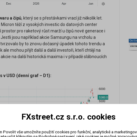
waru a čipů
, který se s přestávkami vrací již několik let.
Micron těží z vysokých investic do datových center
 prostor pro raketový růst marží u čipů nové generace i
. Jestli jsou například akcie Samsungu na vrcholu a
On-li
otvrzovalo by to znovu dočasný úpadek tohoto trendu a
zázn
ale mohou přijít další a další investoři, kteří chtějí na
 akcie na další historická maxima i v případě slábnoucích
 v USD (denní graf – D1):
FXstreet.cz s.r.o. cookies
n Povolit vše umožníte použití cookies pro funkční, analytické a marketingo
ete určit kliknutím na Podrobné nastavení, jaké cookies je možné zpracovávat