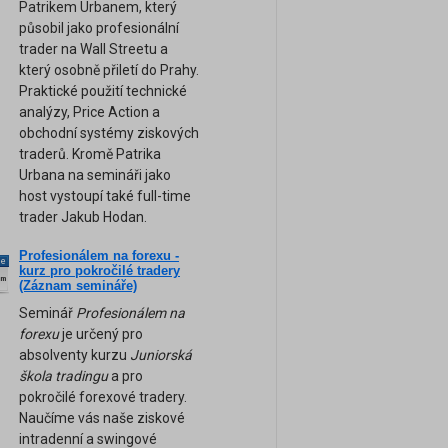
Patrikem Urbanem, který
působil jako profesionální
trader na Wall Streetu a
který osobně přiletí do Prahy.
Praktické použití technické
analýzy, Price Action a
obchodní systémy ziskových
traderů. Kromě Patrika
Urbana na semináři jako
host vystoupí také full-time
trader Jakub Hodan.
Profesionálem na forexu -
ne
kurz pro pokročilé tradery
am
(Záznam semináře)
Seminář
Profesionálem na
forexu
je určený pro
absolventy kurzu
Juniorská
škola tradingu
a pro
pokročilé forexové tradery.
Naučíme vás naše ziskové
intradenní a swingové