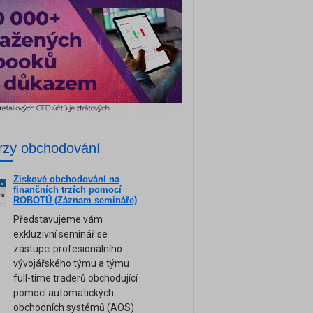
rzy obchodování
Ziskové obchodování na
ne
finančních trzích pomocí
am
ROBOTŮ (Záznam semináře)
Představujeme vám
exkluzivní seminář se
zástupci profesionálního
vývojářského týmu a týmu
full-time traderů obchodující
pomocí automatických
obchodních systémů (AOS)