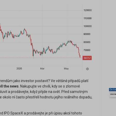
rendům jako investor postavit? Ve většině případů platí
ll the news
. Nakupujte ve chvíli, kdy se o zlomové
On-li
uvit a prodávejte, když přijde na svět. Před samotným
zázn
e okolo ní často přestřelí hodnotu jejího reálného dopadu,
d IPO SpaceX a prodávejte je při úpisu akcií tohoto