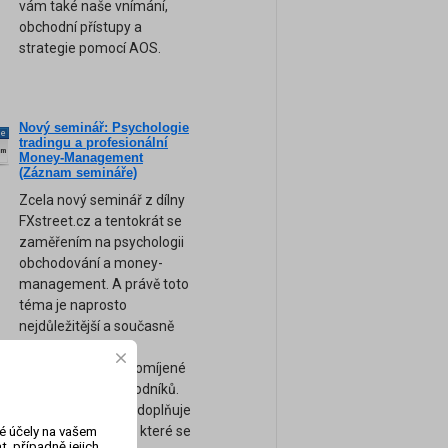
vám také naše vnímání,
obchodní přístupy a
strategie pomocí AOS.
Nový seminář: Psychologie
ne
tradingu a profesionální
am
Money-Management
(Záznam semináře)
Zcela nový seminář z dílny
FXstreet.cz a tentokrát se
zaměřením na psychologii
obchodování a money-
management. A právě toto
téma je naprosto
nejdůležitější a současně
bohužel nejvíce
podceňované a opomíjené
téma většiny obchodníků.
Tento seminář tak doplňuje
naše ostatní kurzy, které se
vé účely na vašem
, případně jejich