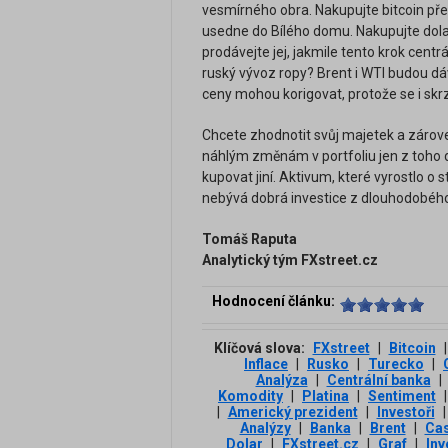
vesmírného obra. Nakupujte bitcoin pře
usedne do Bílého domu. Nakupujte dol
prodávejte jej, jakmile tento krok cent
ruský vývoz ropy? Brent i WTI budou d
ceny mohou korigovat, protože se i skr
Chcete zhodnotit svůj majetek a zárov
náhlým změnám v portfoliu jen z toho 
kupovat jiní. Aktivum, které vyrostlo 
nebývá dobrá investice z dlouhodobéh
Tomáš Raputa
Analytický tým FXstreet.cz
Hodnocení článku:
Klíčová slova:
FXstreet
|
Bitcoin
|
Inflace
|
Rusko
|
Turecko
|
Analýza
|
Centrální banka
|
Komodity
|
Platina
|
Sentiment
|
|
Americký prezident
|
Investoři
|
Analýzy
|
Banka
|
Brent
|
Ca
Dolar
|
FXstreet.cz
|
Graf
|
Inv