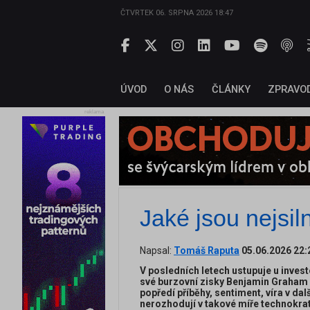
ČTVRTEK 06. SRPNA 2026 18:47
ÚVOD
O NÁS
ČLÁNKY
ZPRAVO
reklama
Jaké jsou nejsiln
Napsal:
Tomáš Raputa
05.06.2026 22:
V posledních letech ustupuje u invest
své burzovní zisky Benjamin Graham a
popředí příběhy, sentiment, víra v dal
nerozhodují v takové míře technokrati