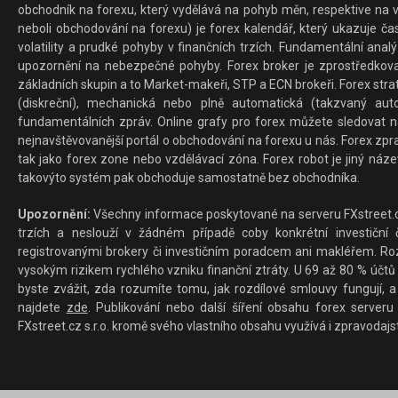
obchodník na forexu, který vydělává na pohyb měn, respektive na v
neboli obchodování na forexu) je forex kalendář, který ukazuje č
volatility a prudké pohyby v finančních trzích. Fundamentální ana
upozornění na nebezpečné pohyby. Forex broker je zprostředkov
základních skupin a to Market-makeři, STP a ECN brokeři. Forex stra
(diskreční), mechanická nebo plně automatická (takzvaný aut
fundamentálních zpráv. Online grafy pro forex můžete sledovat na 
nejnavštěvovanější portál o obchodování na forexu u nás. Forex zprav
tak jako forex zone nebo vzdělávací zóna. Forex robot je jiný náz
takovýto systém pak obchoduje samostatně bez obchodníka.
Upozornění:
Všechny informace poskytované na serveru FXstreet.cz
trzích a neslouží v žádném případě coby konkrétní investiční č
registrovanými brokery či investičním poradcem ani makléřem. Rozd
vysokým rizikem rychlého vzniku finanční ztráty. U 69 až 80 % účtů 
byste zvážit, zda rozumíte tomu, jak rozdílové smlouvy fungují, a
najdete
zde
. Publikování nebo další šíření obsahu forex serveru
FXstreet.cz s.r.o. kromě svého vlastního obsahu využívá i zpravodajs