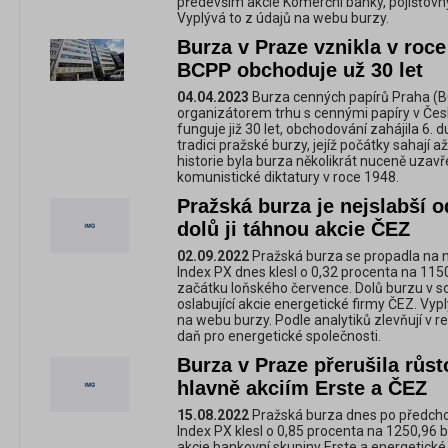
především akcie Komerční banky, pojišťovn
Vyplývá to z údajů na webu burzy.
Burza v Praze vznikla v roc
BCPP obchoduje už 30 let
04.04.2023
Burza cenných papírů Praha (BC
organizátorem trhu s cennými papíry v Čes
funguje již 30 let, obchodování zahájila 6.
tradici pražské burzy, jejíž počátky sahají
historie byla burza několikrát nuceně uzav
komunistické diktatury v roce 1948.
Pražská burza je nejslabší 
dolů ji táhnou akcie ČEZ
02.09.2022
Pražská burza se propadla na ne
Index PX dnes klesl o 0,32 procenta na 115
začátku loňského července. Dolů burzu v s
oslabující akcie energetické firmy ČEZ. Vy
na webu burzy. Podle analytiků zlevňují v
daň pro energetické společnosti.
Burza v Praze přerušila růst
hlavně akciím Erste a ČEZ
15.08.2022
Pražská burza dnes po předchoz
Index PX klesl o 0,85 procenta na 1250,96 
akcie bankovní skupiny Erste a energetické