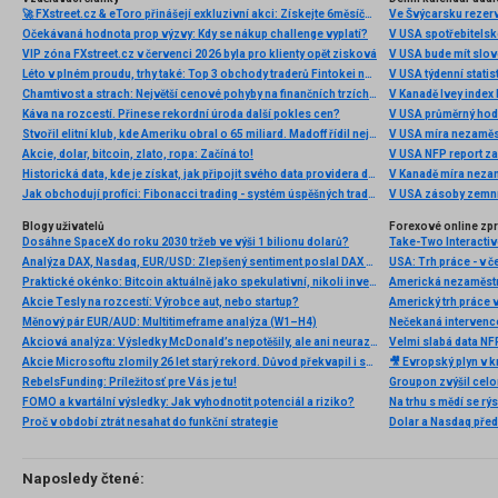
🚀 FXstreet.cz & eToro přinášejí exkluzivní akci: Získejte 6měsíční členství ve VIP zóně ZDARMA
Ve Švýcarsku rezer
Očekávaná hodnota prop výzvy: Kdy se nákup challenge vyplatí?
V USA spotřebitelsk
VIP zóna FXstreet.cz v červenci 2026 byla pro klienty opět zisková
V USA bude mít slo
Léto v plném proudu, trhy také: Top 3 obchody traderů Fintokei na indexech a zlatě
V USA týdenní statist
Chamtivost a strach: Největší cenové pohyby na finančních trzích (červenec 2026)
V Kanadě Ivey index
Káva na rozcestí. Přinese rekordní úroda další pokles cen?
V USA průměrný hod
Stvořil elitní klub, kde Ameriku obral o 65 miliard. Madoff řídil největší Ponzi dějin
V USA míra nezaměs
Akcie, dolar, bitcoin, zlato, ropa: Začíná to!
V USA NFP report z
Historická data, kde je získat, jak připojit svého data providera do MultiCharts a proč je budeme potřebovat? (4. díl)
V Kanadě míra neza
Jak obchodují profíci: Fibonacci trading - systém úspěšných traderů
V USA zásoby zemní
Blogy uživatelů
Forexové online zp
Dosáhne SpaceX do roku 2030 tržeb ve výši 1 bilionu dolarů?
Analýza DAX, Nasdaq, EUR/USD: Zlepšený sentiment poslal DAX na nová maxima
Praktické okénko: Bitcoin aktuálně jako spekulativní, nikoli investiční aktivum
Americká nezaměstn
Akcie Tesly na rozcestí: Výrobce aut, nebo startup?
Americký trh práce 
Měnový pár EUR/AUD: Multitimeframe analýza (W1–H4)
Nečekaná intervenc
Akciová analýza: Výsledky McDonald’s nepotěšily, ale ani neurazily. Jakou vizi společnost prezentovala?
Velmi slabá data NFP
Akcie Microsoftu zlomily 26 let starý rekord. Důvod překvapil i samotné investory
🎥 Evropský plyn v kr
RebelsFunding: Príležitosť pre Vás je tu!
FOMO a kvartální výsledky: Jak vyhodnotit potenciál a riziko?
Proč v období ztrát nesahat do funkční strategie
Dolar a Nasdaq před
Naposledy čtené: