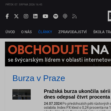
PÁTEK 07. SRPNA 2026 16:45
ÚVOD
O NÁS
ČLÁNKY
ZPRAVODAJSTVÍ
ŠKOLA TR
Burza v Praze
Pražská burza ukončila sérii
dnes odepsal čtvrt procenta
24.07.2024
Po předchozích pěti růstových
oslabila. Index PX klesl o 0,24 procenta na 