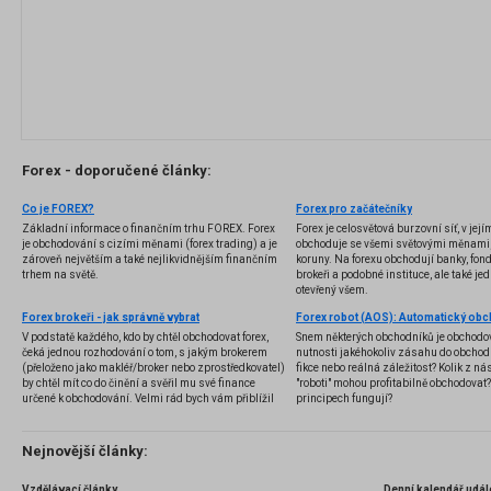
Forex - doporučené články:
Co je FOREX?
Forex pro začátečníky
Základní informace o finančním trhu FOREX. Forex
Forex je celosvětová burzovní síť, v jej
je obchodování s cizími měnami (forex trading) a je
obchoduje se všemi světovými měnami,
zároveň největším a také nejlikvidnějším finančním
koruny. Na forexu obchodují banky, fondy
trhem na světě.
brokeři a podobné instituce, ale také jedn
otevřený všem.
Forex brokeři - jak správně vybrat
V podstatě každého, kdo by chtěl obchodovat forex,
Snem některých obchodníků je obchodo
čeká jednou rozhodování o tom, s jakým brokerem
nutnosti jakéhokoliv zásahu do obchod
(přeloženo jako makléř/broker nebo zprostředkovatel)
fikce nebo reálná záležitost? Kolik z nás
by chtěl mít co do činění a svěřil mu své finance
"roboti" mohou profitabilně obchodovat
určené k obchodování. Velmi rád bych vám přiblížil
principech fungují?
problematiku výběru brokera, rozdíl mezi
jednotlivými typy brokerů a v neposlední řadě uvedu
několik příkladů nejznámějších z nich.
Nejnovější články:
Vzdělávací články
Denní kalendář udál