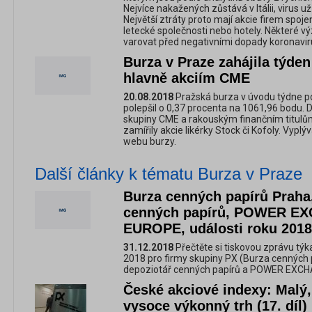
Nejvíce nakažených zůstává v Itálii, virus už 
Největší ztráty proto mají akcie firem spoj
letecké společnosti nebo hotely. Některé v
varovat před negativními dopady koronavir
Burza v Praze zahájila týden
hlavně akciím CME
20.08.2018
Pražská burza v úvodu týdne pos
polepšil o 0,37 procenta na 1061,96 bodu. D
skupiny CME a rakouským finančním titulů
zamířily akcie likérky Stock či Kofoly. Vypl
webu burzy.
Další články k tématu Burza v Praze
Burza cenných papírů Praha,
cenných papírů, POWER 
EUROPE, události roku 2018
31.12.2018
Přečtěte si tiskovou zprávu týk
2018 pro firmy skupiny PX (Burza cenných 
depoziotář cenných papírů a POWER EXC
České akciové indexy: Malý,
vysoce výkonný trh (17. díl)