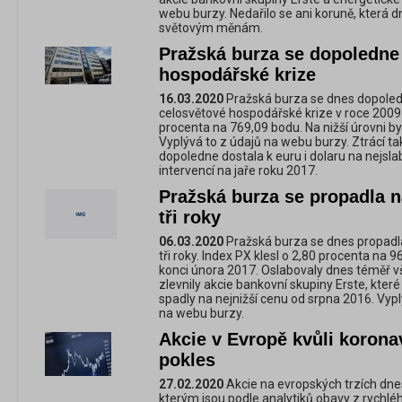
webu burzy. Nedařilo se ani koruně, která 
světovým měnám.
Pražská burza se dopoledne
hospodářské krize
16.03.2020
Pražská burza se dnes dopoled
celosvětové hospodářské krize v roce 2009. 
procenta na 769,09 bodu. Na nižší úrovni b
Vyplývá to z údajů na webu burzy. Ztrácí t
dopoledne dostala k euru i dolaru na nejsl
intervencí na jaře roku 2017.
Pražská burza se propadla n
tři roky
06.03.2020
Pražská burza se dnes propadla
tři roky. Index PX klesl o 2,80 procenta na 
konci února 2017. Oslabovaly dnes téměř vš
zlevnily akcie bankovní skupiny Erste, kter
spadly na nejnižší cenu od srpna 2016. Vyp
na webu burzy.
Akcie v Evropě kvůli korona
pokles
27.02.2020
Akcie na evropských trzích dnes
kterým jsou podle analytiků obavy z rychléh