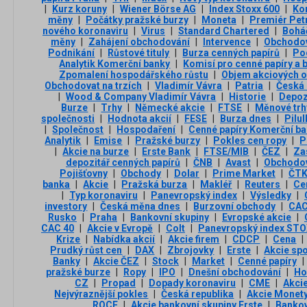
|
Kurz koruny
|
Wiener Börse AG
|
Index Stoxx 600
|
Ko
měny
|
Počátky pražské burzy
|
Moneta
|
Premiér Petr
nového koronaviru
|
Virus
|
Standard Chartered
|
Bohá
měny
|
Zahájení obchodování
|
Intervence
|
Obchodo
Podnikání
|
Růstové tituly
|
Burza cenných papírů
|
Po
Analytik Komerční banky
|
Komisí pro cenné papíry a 
Zpomalení hospodářského růstu
|
Objem akciových o
Obchodovat na trzích
|
Vladimír Vávra
|
Patria
|
Česká 
|
Wood & Company Vladimír Vávra
|
Historie
|
Depoz
Burze
|
Trhy
|
Německé akcie
|
FTSE
|
Měnové trh
společnosti
|
Hodnota akcií
|
FESE
|
Burza dnes
|
Pilu
|
Společnost
|
Hospodaření
|
Cenné papíry Komerční b
Analytik
|
Emise
|
Pražské burzy
|
Pokles cen ropy
|
P
|
Akcie na burze
|
Erste Bank
|
FTSE/MIB
|
ČEZ
|
Za
depozitář cenných papírů
|
ČNB
|
Avast
|
Obchodo
Pojišťovny
|
Obchody
|
Dolar
|
Prime Market
|
ČT
banka
|
Akcie
|
Pražská burza
|
Makléř
|
Reuters
|
Ce
|
Typ koronaviru
|
Panevropský index
|
Výsledky
|
investory
|
Česká měna dnes
|
Burzovní obchody
|
CAC
Rusko
|
Praha
|
Bankovní skupiny
|
Evropské akcie
|
CAC 40
|
Akcie v Evropě
|
Colt
|
Panevropský index STO
Krize
|
Nabídka akcií
|
Akcie firem
|
CDCP
|
Cena
|
Prudký růst cen
|
DAX
|
Zbrojovky
|
Erste
|
Akcie spo
Banky
|
Akcie ČEZ
|
Stock
|
Market
|
Cenné papíry
|
pražské burze
|
Ropy
|
IPO
|
Dnešní obchodování
|
Ho
CZ
|
Propad
|
Dopady koronaviru
|
CME
|
Akcie
Nejvýraznější pokles
|
Česká republika
|
Akcie Monet
ROCE
|
Akcie bankovní skupiny Erste
|
Bankov