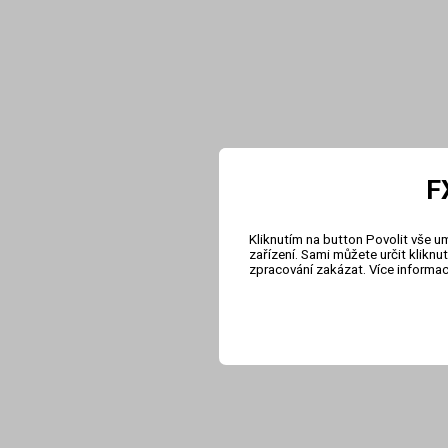
F
Kliknutím na button Povolit vše u
zařízení. Sami můžete určit klikn
zpracování zakázat. Více informa