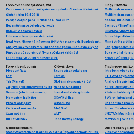
Forexové online zpravodajství
Blogy uživatelů
Co znamená dnešní zveřejnění evropského AI Actu v úředním věstníku?
Multitimeframe ana
Okénko trhu 10.4.2018
Multitimeframe ana
Předpověď pro pár AUD/USD na 6. září 2022
Nasdaq 100 e-mini 
Nezaměstnanost v lednu vzrostla
Swingový TimeFrame 
USD/JPY: general review
Filecoin pokračuje v oslabování
Forex Edge: Aktuáln
Rozbřesk: Německá inflace na čtyřletých maximech, Bundesbanka bije na poplach
Analýza makroindikátorů: Inflace dále zpomaluje hlavně díky cenám potravin
Jak jsem podlehla š
Důvody proč společnost Nvidia očekává další růst
Šok pro trhy! Hormu
Ekonomika ve 2Q lepší než čekal trh
Hrozba z Čcheng-tu:
Forex slovník pojmů
Klíčová slova
Tradingové analýzy 
Discount Rate
Squiresfinanceltd.com
Intradenní obchodo
Low
Karowe
Trh (Market)
Globální ekonomický růst
Analýza hlavních m
Zajištění proti kurzovému riziku
Bank Of Singapore
Forex: Otestuje GBP
Session (obchodní seance)
Investovat do kryptoměn
Momentum indikátor
OKAY Holding
Stříbro - Intradenní
Private company
Oliver Bäte
EK zhoršila odhad r
Čistá úroková marže
Aleš Graf
Forex: Citi otevřel
Swapový bod
WMT
NIFTY 50 Index
John Harvey Kellogg
Odborná literatura
Odborné kurzy a se
Světový bestseller o tradingu v češtině! Úspěšní obchodníci: Jak běžní lidé porážejí Wall Street v jeho vlastní hře