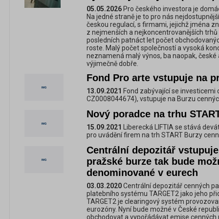
05.05.2026
Pro českého investora je domác
Na jedné straně je to pro nás nejdostupnější
českou regulací, s firmami, jejichž jména z
z nejmenších a nejkoncentrovanějších trhů
posledních patnáct let počet obchodovaných
roste. Malý počet společností a vysoká ko
neznamená malý výnos, ba naopak, české ak
výjimečně dobře.
Fond Pro arte vstupuje na p
13.09.2021
Fond zabývající se investicemi d
CZ0008044674), vstupuje na Burzu cennýc
Nový poradce na trhu STAR
15.09.2021
Liberecká LIFTIA se stává de
pro uvádění firem na trh START Burzy cenn
Centrální depozitář vstupuj
pražské burze tak bude mo
denominované v eurech
03.03.2020
Centrální depozitář cenných pa
platebního systému TARGET2 jako jeho při
TARGET2 je clearingový systém provozova
eurozóny. Nyní bude možné v České republ
obchodovat a vypořádávat emise cenných