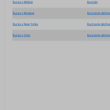
Burza v Miláně
Burzián
Burza v Moskvě
Burzovně obcho
Burza v New Yorku
Burzovně obchod
Burza v Oslu
Burzovně obchod