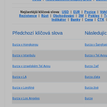
Nejčastější klíčová slova:
USD
|
EUR
|
Pozice
|
Výh
Rezistence
|
Růst
|
Obchodování
|
3М
|
Pokles
|
T
Indikátor
|
Banky
|
Cena
|
ČTK
|
Předchozí klíčová slova
Následujíc
Burza v Hongkongu
Burza v Šanghaji
Burza v Istanbulu
Burza v Tel Aviv
Burza v izraelském Tel Avivu
Burza Zaif
Burza v LA
Burza zlata
Burza v Londýně
Burza živě
Burza v Los Angeles
Burze