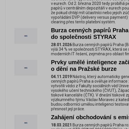
v eurech. Od 2. března 2020 tedy probíhá 
papírů v centrálním depozitáři v eurech 
že pokud chtějí mít účastníci nebo jejich 
vypořádání DVP (delivery versus payment) v
clearing přes tento platební systém.
Burza cenných papírů Praha 
do společnosti STYRAX
28.01.2026
Burza cenných papírů Praha (B
výši 34 % ve společnosti STYRAX, která se s
moderních IT řešení, zejména pro oblast fi
Prvky umělé inteligence zač
o dění na Pražské burze
04.11.2019
Nástroj, který automaticky gen
cenných papírů Praha a ověřuje informace
vytvořili vědci z Fakulty sociálních věd Uni
vysokého učení technického (ČVUT), Západ
tiskové kanceláře (ČTK). V dnešní tiskové z
výzkumného týmu Václav Moravec z katedry 
budou odborníci umělou inteligenci testovat
přesnost její práce.
Zahájení obchodování s emi
18.03.2021
Burza cenných papírů Praha rozh