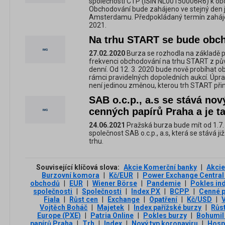
společnosti CTP (ISIN NL00150006R6) k ob
Obchodování bude zahájeno ve stejný den j
Amsterdamu. Předpokládaný termín zaháje
2021.
Na trhu START se bude obc
27.02.2020
Burza se rozhodla na základě p
frekvenci obchodování na trhu START z pů
denní. Od 12. 3. 2020 bude nově probíhat 
rámci pravidelných dopoledních aukcí. Úpr
není jedinou změnou, kterou trh START přin
SAB o.c.p., a.s se stává no
cenných papírů Praha a je t
24.06.2021
Pražská burza bude mít od 1.7.
společnost SAB o.c.p., a.s, která se stává 
trhu.
Související klíčová slova:
Akcie Komerční banky
|
Akcie
Burzovní komora
|
Kč/EUR
|
Power Exchange Central
obchodů
|
EUR
|
Wiener Börse
|
Pandemie
|
Pokles in
společnosti
|
Společnosti
|
Index PX
|
BCPP
|
Cenné p
Fiala
|
Růst cen
|
Exchange
|
Opatření
|
Kč/USD
|
Vojtěch Boháč
|
Majetek
|
Index pařížské burzy
|
Růs
Europe (PXE)
|
Patria Online
|
Pokles burzy
|
Bohumil
papírů Praha
|
Trh
|
Index
|
Nový typ koronaviru
|
Hosp