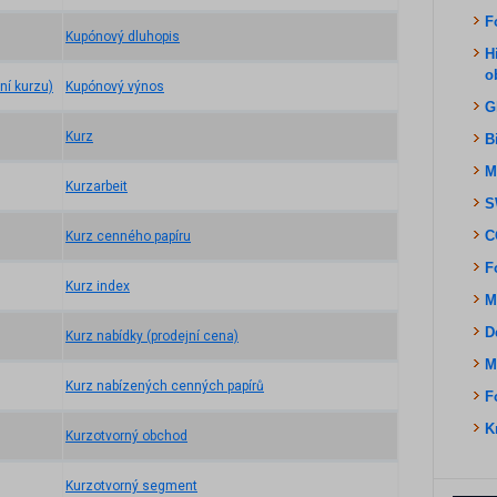
F
Kupónový dluhopis
H
o
ní kurzu)
Kupónový výnos
G
Kurz
B
M
Kurzarbeit
S
C
Kurz cenného papíru
F
Kurz index
M
D
Kurz nabídky (prodejní cena)
M
Kurz nabízených cenných papírů
F
K
Kurzotvorný obchod
Kurzotvorný segment