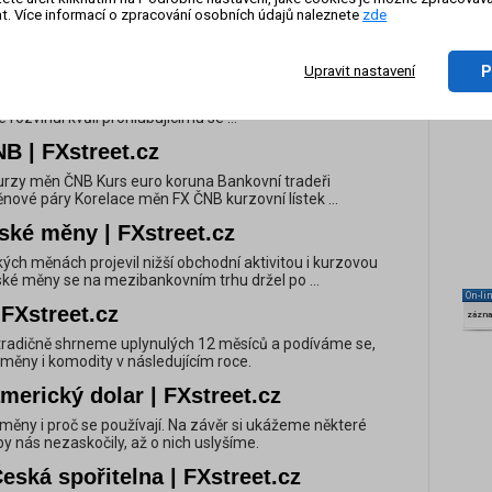
t. Více informací o zpracování osobních údajů naleznete
zde
currency exchange Forex currency converter Kurz libry ke
zy ČNB Křížové kurzy měn Baker & MacKenzie
y | FXstreet.cz
P
Upravit nastavení
z měny o zhruba 15 procent. Káhira tím chce potlačit černý
se rozvinul kvůli prohlubujícímu se ...
B | FXstreet.cz
 kurzy měn ČNB Kurs euro koruna Bankovní tradeři
nové páry Korelace měn FX ČNB kurzovní lístek ...
ské měny | FXstreet.cz
kých měnách projevil nižší obchodní aktivitou i kurzovou
eské měny se na mezibankovním trhu držel po ...
On-li
FXstreet.cz
zázn
 tradičně shrneme uplynulých 12 měsíců a podíváme se,
 měny i komodity v následujícím roce.
erický dolar | FXstreet.cz
vé měny i proč se používají. Na závěr si ukážeme některé
y nás nezaskočily, až o nich uslyšíme.
ská spořitelna | FXstreet.cz