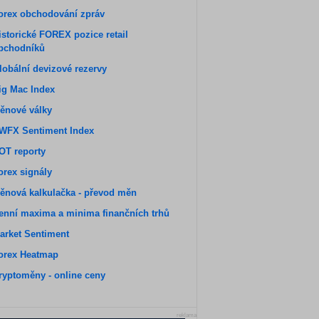
orex obchodování zpráv
istorické FOREX pozice retail
bchodníků
lobální devizové rezervy
ig Mac Index
ěnové války
WFX Sentiment Index
OT reporty
orex signály
ěnová kalkulačka - převod měn
enní maxima a minima finančních trhů
arket Sentiment
orex Heatmap
ryptoměny - online ceny
reklama