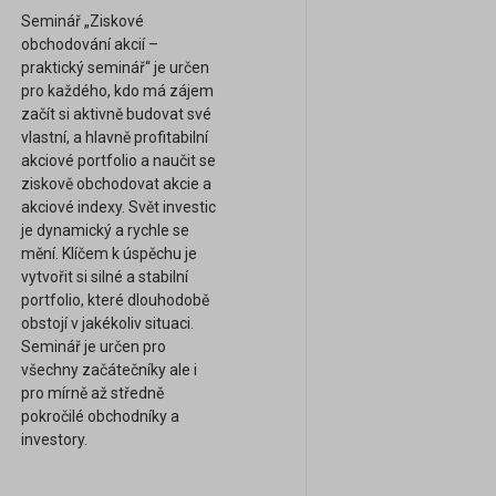
Seminář „Ziskové
obchodování akcií –
praktický seminář“ je určen
pro každého, kdo má zájem
začít si aktivně budovat své
vlastní, a hlavně profitabilní
akciové portfolio a naučit se
ziskově obchodovat akcie a
akciové indexy. Svět investic
je dynamický a rychle se
mění. Klíčem k úspěchu je
vytvořit si silné a stabilní
portfolio, které dlouhodobě
obstojí v jakékoliv situaci.
Seminář je určen pro
všechny začátečníky ale i
pro mírně až středně
pokročilé obchodníky a
investory.