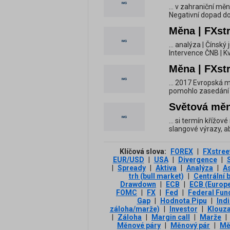
... v zahraniční mě
Negativní dopad do
Měna | FXstr
... analýza | Čínský
Intervence ČNB | Kv
Měna | FXstr
... 2017 Evropská 
pomohlo zasedání E
Světová měn
... si termín křížo
slangové výrazy, ab
Klíčová slova:
FOREX
|
FXstree
EUR/USD
|
USA
|
Divergence
|
|
Spready
|
Aktiva
|
Analýza
|
A
trh (bull market)
|
Centrální 
Drawdown
|
ECB
|
ECB (Europe
FOMC
|
FX
|
Fed
|
Federal Fun
Gap
|
Hodnota Pipu
|
Ind
záloha/marže)
|
Investor
|
Klouz
|
Záloha
|
Margin call
|
Marže
|
Měnové páry
|
Měnový pár
|
Mě