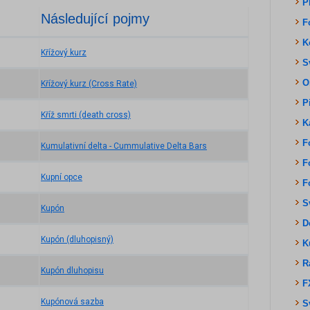
P
Následující pojmy
F
K
Křížový kurz
S
O
Křížový kurz (Cross Rate)
P
Kříž smrti (death cross)
K
F
Kumulativní delta - Cummulative Delta Bars
F
Kupní opce
F
S
Kupón
D
Kupón (dluhopisný)
K
R
Kupón dluhopisu
F
Kupónová sazba
S