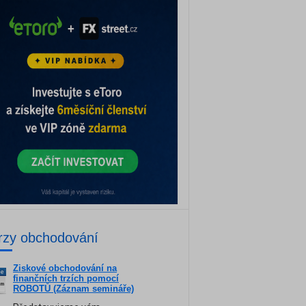
rzy obchodování
Ziskové obchodování na
ne
finančních trzích pomocí
am
ROBOTŮ (Záznam semináře)