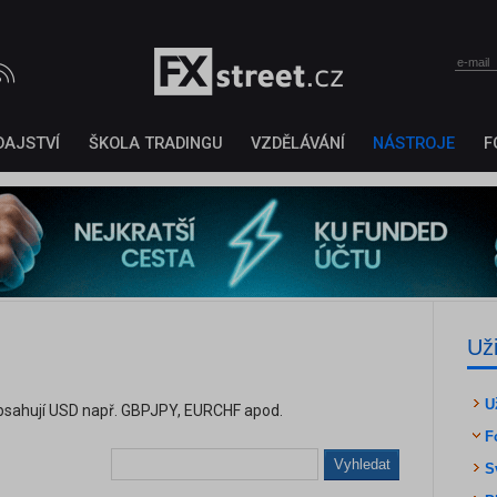
DAJSTVÍ
ŠKOLA TRADINGU
VZDĚLÁVÁNÍ
NÁSTROJE
F
Už
U
obsahují USD např. GBPJPY, EURCHF apod.
F
Vyhledat
S