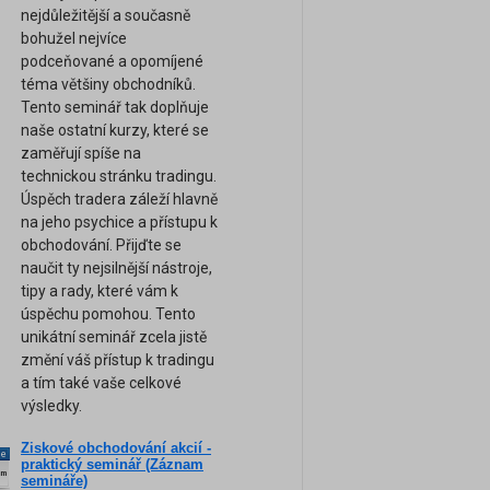
nejdůležitější a současně
bohužel nejvíce
podceňované a opomíjené
téma většiny obchodníků.
Tento seminář tak doplňuje
naše ostatní kurzy, které se
zaměřují spíše na
technickou stránku tradingu.
Úspěch tradera záleží hlavně
na jeho psychice a přístupu k
obchodování. Přijďte se
naučit ty nejsilnější nástroje,
tipy a rady, které vám k
úspěchu pomohou. Tento
unikátní seminář zcela jistě
změní váš přístup k tradingu
a tím také vaše celkové
výsledky.
Ziskové obchodování akcií -
ne
praktický seminář (Záznam
am
semináře)