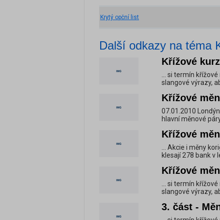
Krytý opční list
Další odkazy na téma 
Křížové kurz
... si termín křížo
slangové výrazy, ab
Křížové měny
07.01.2010 Londýn
hlavní měnové páry
Křížové měny
... Akcie i měny ko
klesají 278 bank v 
Křížové měno
... si termín křížo
slangové výrazy, ab
3. část - Mě