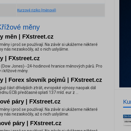
Kurzové riziko (měnové)
Křížové měny
y měn | FXstreet.cz
vé měny i proč se používají. Na závěr si ukážeme některé
y nás nezaskočily, až o nich uslyšíme.
 | FXstreet.cz
 (Dow Jones)--24-hodinové hranice měnových párů. Pro
 i křížové měny.
 | Forex slovník pojmů | FXstreet.cz
rigují část dřívějších ztrát, evropské výnosy naopak dál
lednu ECB předčasně splatí 137 mld. eur z ...
vé páry | FXstreet.cz
Ku
vé měny i proč se používají. Na závěr si ukážeme některé
y nás nezaskočily, až o nich uslyšíme.
On-li
nové páry | FXstreet.cz
zázn