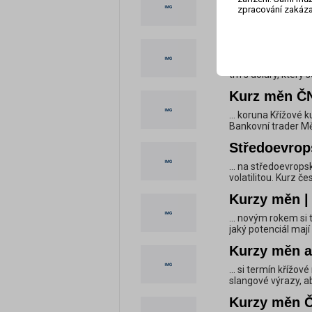
zpracování zakáza
... XAU/USD Forex 
koruně Směnné kur
Exotické měn
... devalvovala kur
trh s dolary, který 
Kurz měn ČN
... koruna Křížové
Bankovní trader Mě
Středoevrop
... na středoevrops
volatilitou. Kurz č
Kurzy měn | 
... novým rokem si
jaký potenciál mají
Kurzy měn am
... si termín křížo
slangové výrazy, ab
Kurzy měn Če