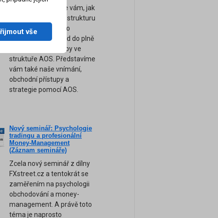
výsledků. Ukážeme vám, jak
sestavit kompletní strukturu
a logiku obchodního
řijmout vše
systému pro převod do plně
automatické podoby ve
struktuře AOS. Představíme
vám také naše vnímání,
obchodní přístupy a
strategie pomocí AOS.
Nový seminář: Psychologie
ne
tradingu a profesionální
am
Money-Management
(Záznam semináře)
Zcela nový seminář z dílny
FXstreet.cz a tentokrát se
zaměřením na psychologii
obchodování a money-
management. A právě toto
téma je naprosto