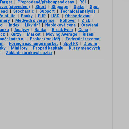
 Target
|
Přeprodané/překoupené ceny
|
RSI
|
over (převedení)
|
Short
|
Slippage
|
Spike
|
Spot
read
|
Stochastic
|
Support
|
Technical analysis
|
olatilita
|
Banky
|
EUR
|
USD
|
Obchodování
|
ůměry
|
Medvědí divergence
|
Rollover
|
Zisk
|
ci
|
Index
|
Likvidní
|
Nabídková cena
|
Otevřená
banka
|
Analýzy
|
Banka
|
Break Even
|
Cena
|
.cz
|
Kurzy
|
Market
|
Moving Average
|
Řízení
anční nástroj
|
Broker (makléř)
|
Federální rezervní
in
|
Foreign exchange market
|
Spot FX
|
Dlouhé
tky
|
Mini loty
|
Propad kapitálu
|
Kurzy měnových
y
|
Základní úroková sazba
|