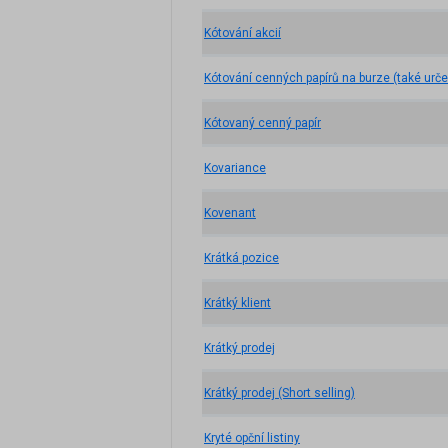
Kótování akcií
Kótování cenných papírů na burze (také urče
Kótovaný cenný papír
Kovariance
Kovenant
Krátká pozice
Krátký klient
Krátký prodej
Krátký prodej (Short selling)
Kryté opční listiny