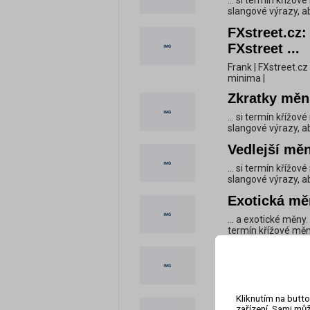
... si termín křížo
slangové výrazy, ab
FXstreet.cz
FXstreet ...
Frank | FXstreet.cz
minima |
Zkratky měn 
... si termín křížo
slangové výrazy, ab
Vedlejší měn
... si termín křížo
slangové výrazy, ab
Exotická měn
... a exotické měny
termín křížové měny 
Světové měn
... si termín křížo
slangové výrazy, ab
Kliknutím na butto
Kurzy měn Č
zařízení. Sami můž