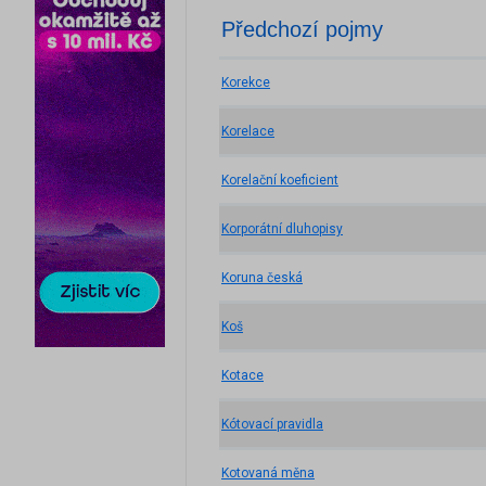
Předchozí pojmy
Korekce
Korelace
Korelační koeficient
Korporátní dluhopisy
Koruna česká
Koš
Kotace
Kótovací pravidla
Kotovaná měna