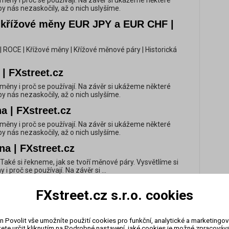
vé měny i proč se používají. Na závěr si ukážeme některé
y nás nezaskočily, až o nich uslyšíme.
: křížové měny EUR JPY a EUR CHF |
 | ROCE | Křížové měny | Křížové měnové páry | Historická
| FXstreet.cz
vé měny i proč se používají. Na závěr si ukážeme některé
y nás nezaskočily, až o nich uslyšíme.
a | FXstreet.cz
vé měny i proč se používají. Na závěr si ukážeme některé
y nás nezaskočily, až o nich uslyšíme.
a | FXstreet.cz
. Také si řekneme, jak se tvoří měnové páry. Vysvětlíme si
i proč se používají. Na závěr si ...
y | FXstreet.cz
FXstreet.cz s.r.o. cookies
vé měny i proč se používají. Na závěr si ukážeme některé
y nás nezaskočily, až o nich uslyšíme.
n Povolit vše umožníte použití cookies pro funkční, analytické a marketingo
NB | FXstreet.cz
ete určit kliknutím na Podrobné nastavení, jaké cookies je možné zpracovávat