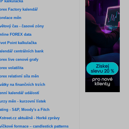
IP kalkulačka
orex Factory kalendář
orelace měn
větový čas - časové zóny
nline FOREX data
ivot Point kalkulačka
alendář centrálních bank
orex live cenové grafy
orex volatilita
orex relativní síla měn
vátky na finančních trzích
enní kalendář událostí
urzy měn - kurzovní lístek
ating - S&P, Moody's a Fitch
Xstreet.cz aktuálně - Horké zprávy
víčkové formace – candlestick patterns