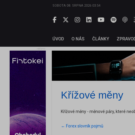
SOBOTA 08. SRPNA 2026 03:54
ÚVOD
O NÁS
ČLÁNKY
ZPRAVO
reklama
Křížové měny
Křížové měny - měnové páry, které ne
← Forex slovník pojmů