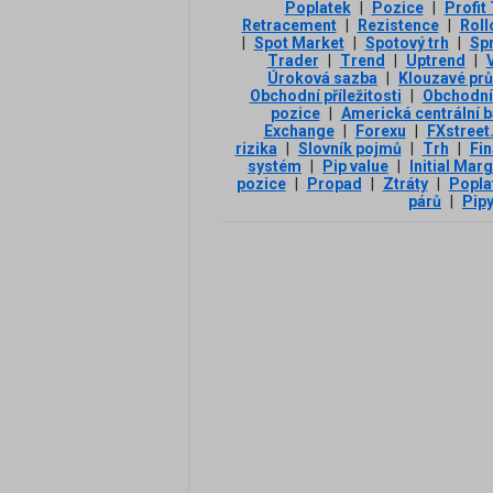
Poplatek
|
Pozice
|
Profit
Retracement
|
Rezistence
|
Roll
|
Spot Market
|
Spotový trh
|
Sp
Trader
|
Trend
|
Uptrend
|
V
Úroková sazba
|
Klouzavé pr
Obchodní příležitosti
|
Obchodní
pozice
|
Americká centrální 
Exchange
|
Forexu
|
FXstreet
rizika
|
Slovník pojmů
|
Trh
|
Fin
systém
|
Pip value
|
Initial Marg
pozice
|
Propad
|
Ztráty
|
Popla
párů
|
Pip