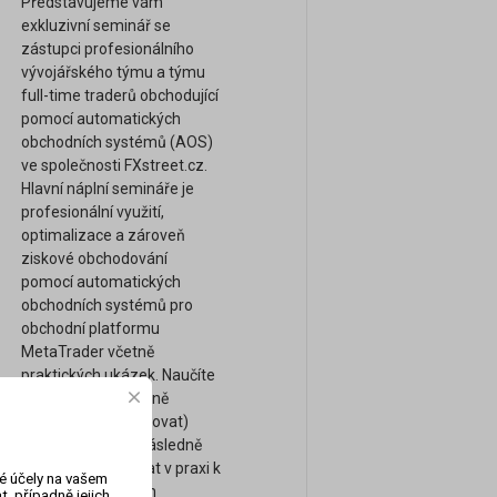
Představujeme vám
exkluzivní seminář se
zástupci profesionálního
vývojářského týmu a týmu
full-time traderů obchodující
pomocí automatických
obchodních systémů (AOS)
ve společnosti FXstreet.cz.
Hlavní náplní semináře je
profesionální využití,
optimalizace a zároveň
ziskové obchodování
pomocí automatických
obchodních systémů pro
obchodní platformu
MetaTrader včetně
praktických ukázek. Naučíte
se mimo jiné správně
ověřovat (backtestovat)
ziskovost AOS a následně
AOS reálně využívat v praxi k
vé účely na vašem
dosažení ziskových
, případně jejich