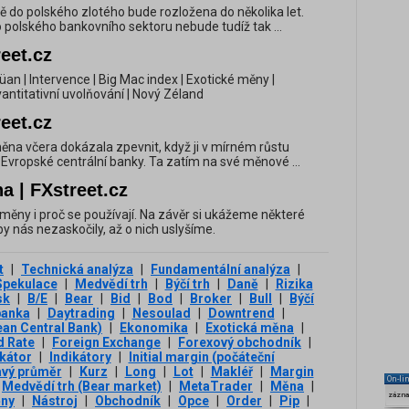
ně do polského zlotého bude rozložena do několika let.
 polského bankovního sektoru nebude tudíž tak ...
eet.cz
 jüan | Intervence | Big Mac index | Exotické měny |
antitativní uvolňování | Nový Zéland
eet.cz
měna včera dokázala zpevnit, když ji v mírném růstu
vropské centrální banky. Ta zatím na své měnové ...
a | FXstreet.cz
vé měny i proč se používají. Na závěr si ukážeme některé
y nás nezaskočily, až o nich uslyšíme.
t
|
Technická analýza
|
Fundamentální analýza
|
Spekulace
|
Medvědí trh
|
Býčí trh
|
Daně
|
Rizika
sk
|
B/E
|
Bear
|
Bid
|
Bod
|
Broker
|
Bull
|
Býčí
banka
|
Daytrading
|
Nesoulad
|
Downtrend
|
an Central Bank)
|
Ekonomika
|
Exotická měna
|
d Rate
|
Foreign Exchange
|
Forexový obchodník
|
ikátor
|
Indikátory
|
Initial margin (počáteční
avý průměr
|
Kurz
|
Long
|
Lot
|
Makléř
|
Margin
On-li
Medvědí trh (Bear market)
|
MetaTrader
|
Měna
|
zázn
ny
|
Nástroj
|
Obchodník
|
Opce
|
Order
|
Pip
|