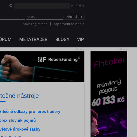
PŘIHLÁSIT
|
nová registrace
zapomenuté heslo
ÓRUM
METATRADER
BLOGY
VIP
reklama
reklama
itečné nástroje
žitečné odkazy pro forex tradery
orex slovník pojmů
větové úrokové sazby