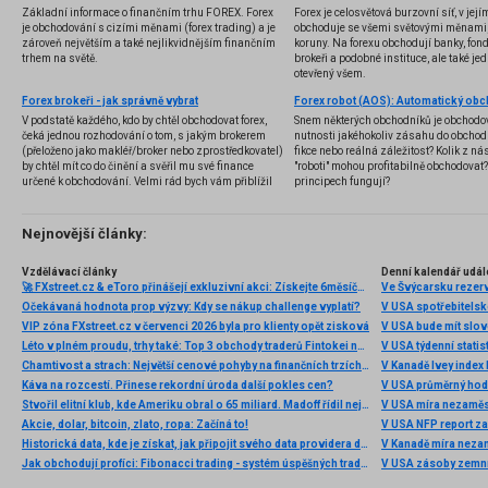
Základní informace o finančním trhu FOREX. Forex
Forex je celosvětová burzovní síť, v jej
je obchodování s cizími měnami (forex trading) a je
obchoduje se všemi světovými měnami,
zároveň největším a také nejlikvidnějším finančním
koruny. Na forexu obchodují banky, fondy
trhem na světě.
brokeři a podobné instituce, ale také jedn
otevřený všem.
Forex brokeři - jak správně vybrat
V podstatě každého, kdo by chtěl obchodovat forex,
Snem některých obchodníků je obchodo
čeká jednou rozhodování o tom, s jakým brokerem
nutnosti jakéhokoliv zásahu do obchod
(přeloženo jako makléř/broker nebo zprostředkovatel)
fikce nebo reálná záležitost? Kolik z nás
by chtěl mít co do činění a svěřil mu své finance
"roboti" mohou profitabilně obchodovat
určené k obchodování. Velmi rád bych vám přiblížil
principech fungují?
problematiku výběru brokera, rozdíl mezi
jednotlivými typy brokerů a v neposlední řadě uvedu
několik příkladů nejznámějších z nich.
Nejnovější články:
Vzdělávací články
Denní kalendář udál
🚀 FXstreet.cz & eToro přinášejí exkluzivní akci: Získejte 6měsíční členství ve VIP zóně ZDARMA
Ve Švýcarsku rezer
Očekávaná hodnota prop výzvy: Kdy se nákup challenge vyplatí?
V USA spotřebitelsk
VIP zóna FXstreet.cz v červenci 2026 byla pro klienty opět zisková
V USA bude mít slo
Léto v plném proudu, trhy také: Top 3 obchody traderů Fintokei na indexech a zlatě
V USA týdenní statist
Chamtivost a strach: Největší cenové pohyby na finančních trzích (červenec 2026)
V Kanadě Ivey index
Káva na rozcestí. Přinese rekordní úroda další pokles cen?
V USA průměrný hod
Stvořil elitní klub, kde Ameriku obral o 65 miliard. Madoff řídil největší Ponzi dějin
V USA míra nezaměs
Akcie, dolar, bitcoin, zlato, ropa: Začíná to!
V USA NFP report z
Historická data, kde je získat, jak připojit svého data providera do MultiCharts a proč je budeme potřebovat? (4. díl)
V Kanadě míra neza
Jak obchodují profíci: Fibonacci trading - systém úspěšných traderů
V USA zásoby zemní