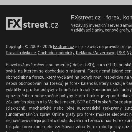
FXstreet.cz - forex, ko
Nezávislý investiční server zaměř
Vzdělávací články, cenové grafy,
Copyright © 2009 - 2026
FXstreet.cz
s.r.o. - Závazná pravidla pro p
Pravidla diskuse
,
Obchodní podmínky
,
Reklama/Advertising
,
RSS
,
Vý
Hlavní světové měny jsou americký dolar (USD), euro (EUR), britská 
světě, na kterém se obchoduje s měnami. Forex nemá žádné centrál
obchodník na forexu, který vydělává na pohyb měn, respektive na v
neboli obchodování na forexu) je forex kalendář, který ukazuje č
volatility a prudké pohyby v finančních trzích. Fundamentální ana
upozornění na nebezpečné pohyby. Forex broker je zprostředkov
základních skupin a to Market-makeři, STP a ECN brokeři. Forex stra
(diskreční), mechanická nebo plně automatická (takzvaný aut
fundamentálních zpráv. Online grafy pro forex můžete sledovat na 
nejnavštěvovanější portál o obchodování na forexu u nás. Forex zprav
tak jako forex zone nebo vzdělávací zóna. Forex robot je jiný náz