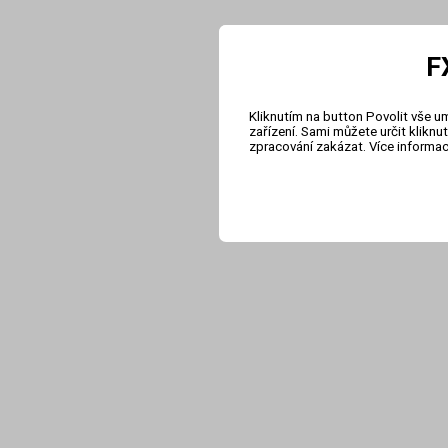
F
Kliknutím na button Povolit vše u
zařízení. Sami můžete určit klikn
zpracování zakázat. Více informa