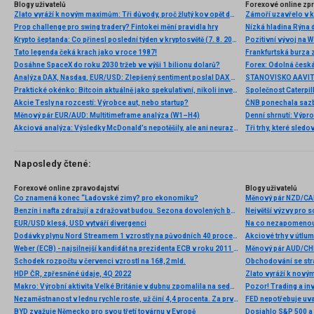
Blogy uživatelů
Forexové online zp
Zlato vyráží k novým maximům: Tři důvody, proč žlutý kov opět dominuje
Prop challenge pro swing tradery? Fintokei mění pravidla hry
Nízká hladina Rýna 
Krypto šeptanda: Co přinesl poslední týden v kryptosvětě (7. 8. 2026)
Pozitivní vývoj na Wa
Tato legenda čeká krach jako v roce 1987!
Frankfurtská burza 
Dosáhne SpaceX do roku 2030 tržeb ve výši 1 bilionu dolarů?
Analýza DAX, Nasdaq, EUR/USD: Zlepšený sentiment poslal DAX na nová maxima
Praktické okénko: Bitcoin aktuálně jako spekulativní, nikoli investiční aktivum
Akcie Tesly na rozcestí: Výrobce aut, nebo startup?
Měnový pár EUR/AUD: Multitimeframe analýza (W1–H4)
Denní shrnutí: Výpro
Akciová analýza: Výsledky McDonald’s nepotěšily, ale ani neurazily. Jakou vizi společnost prezentovala?
Tři trhy, které sledo
Naposledy čtené:
Forexové online zpravodajství
Blogy uživatelů
Co znamená konec “Ladovské zimy? pro ekonomiku?
Benzín i nafta zdražují a zdražovat budou. Sezona dovolených by totiž letos mohla být v USA i mnohde v Evropě poměrně živá, navzdory skličující situaci v Indii
EUR/USD klesá, USD vytváří divergenci
Na co nezapomenout
Dodávky plynu Nord Streamem 1 vzrostly na původních 40 procent kapacity
Akciové trhy v útlu
Weber (ECB) - najsilnejší kandidát na prezidenta ECB v roku 2011 a guvernér Bundesbanky
Měnový pár AUD/CHF
Schodek rozpočtu v červenci vzrostl na 168,2 mld.
Obchodování se str
HDP ČR, zpřesněné údaje, 4Q 2022
Makro: Výrobní aktivita Velké Británie v dubnu zpomalila na sedmiměsíční minimum
Pozor! Trading a inv
Nezaměstnanost v lednu rychle roste, už činí 4,4 procenta. Za první dva týdny roku 2021 stoupl počet nezaměstnaných v ČR o 30 tisíc, na 320 tisíc. Pandemie přitom drtí spíše ženy než muže
FED nepotřebuje uv
BYD zvažuje Německo pro svou třetí továrnu v Evropě
Dosiahlo S&P 500 a