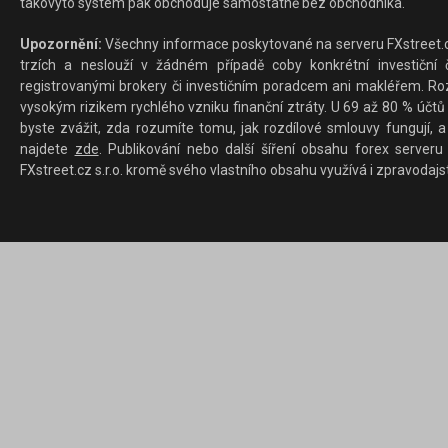
takovýto systém pak obchoduje samostatně bez obchodníka.
Upozornění:
Všechny informace poskytované na serveru FXstreet.cz
trzích a neslouží v žádném případě coby konkrétní investiční č
registrovanými brokery či investičním poradcem ani makléřem. Rozd
vysokým rizikem rychlého vzniku finanční ztráty. U 69 až 80 % účtů 
byste zvážit, zda rozumíte tomu, jak rozdílové smlouvy fungují, a
najdete
zde
. Publikování nebo další šíření obsahu forex serveru
FXstreet.cz s.r.o. kromě svého vlastního obsahu využívá i zpravodajs