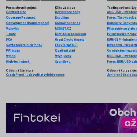
Forex slovník pojmů
Klíčová slova
Tradingové analýzy 
Contract size
Rezistence zóny
AUD/USD - Intradenn
Coverage Resumed
Engulfing
Forex: Throwback a 
Convergence (konvergence)
GlobalFoundries
Volný trh
MONET.CZ
T-note
Kurz dolar na korunu
Příjmy Ruska z ropy 
FCA
Great Crypto Assets
EUR/GBP - Intradenn
Sazba federálních fondů
Ebay (EBAY.US)
Intradenní Price Act
PPI index
Opatření vlád
Co očekávají exper
Výnos
Vývoj ceny
USD/CAD - Intradenn
High-tech stock
Španělsko
Forex: EUR/USD zah
Odborná literatura
Odborné kurzy a se
Crash Proof - Jak vydělat v době recese
Juniorská škola tra