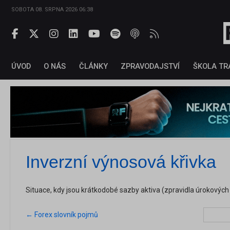
SOBOTA 08. SRPNA 2026 06:38
ÚVOD
O NÁS
ČLÁNKY
ZPRAVODAJSTVÍ
ŠKOLA TR
Inverzní výnosová křivka
Situace, kdy jsou krátkodobé sazby aktiva (zpravidla úrokových
← Forex slovník pojmů