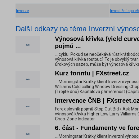
Inverze
Investiční spole
Další odkazy na téma Inverzní výnoso
Výnosová křivka (yield curve
pojmů ...
... cyklu. Pokud se neočekává růst krátkod
výnosová křivka rostoucí. To je obvyklý tva
úrokových sazeb, může být výnosová křivka
Kurz forintu | FXstreet.cz
... Morningstar Krátký klient Inverzní výnos
Williams Cold calling Window Dressing Chop
(Trojité dno) Kapitálová přiměřenost (Capi
Intervence ČNB | FXstreet.c
Forex slovník pojmů Stop Out Bid / Ask Morn
výnosová křivka Higher Low Larry Williams 
Chop-Zone Indicator
6. část - Fundamenty ve fore
... Morningstar Krátký klient Inverzní výnos