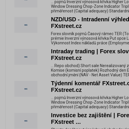
... pojmů Inverzní výnosová křivka Higher Lo
Window Dressing Chop-Zone Indicator Triple
přiměřenost (Capital adequacy) Standardní 
NZD/USD - Intradenní výhled
FXstreet.cz
Forex slovník pojmů Časový rámec TER (Tot
prémie Inverzní výnosová křivka Put opce L
Výkonnost Index nákladů práce (Employmen
Intraday trading | Forex slo
FXstreet.cz
... Repo obchod) Short sale Nerealizovaný z
Komise (komisní poplatek) Rozhodný den Ekv
obchodní jmění (NAV - Net Asset Value) TE
Týdenní komentář FXstreet.cz
FXstreet.cz
... pojmů Inverzní výnosová křivka Higher Lo
Window Dressing Chop-Zone Indicator Triple
přiměřenost (Capital adequacy) Standardní 
Investice bez zajištění | For
FXstreet ...