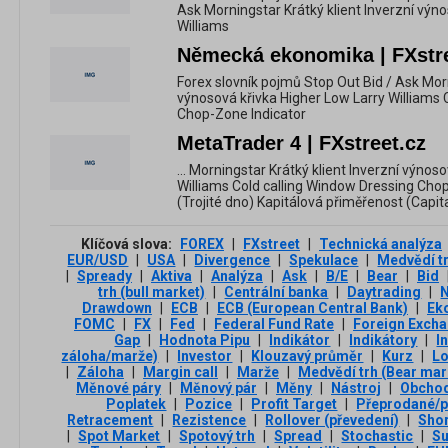
Ask Morningstar Krátký klient Inverzní výn
Williams
Německá ekonomika | FXstre
Forex slovník pojmů Stop Out Bid / Ask Morn
výnosová křivka Higher Low Larry Williams 
Chop-Zone Indicator
MetaTrader 4 | FXstreet.cz
... Morningstar Krátký klient Inverzní výnos
Williams Cold calling Window Dressing Chop
(Trojité dno) Kapitálová přiměřenost (Capi
Klíčová slova:
FOREX
|
FXstreet
|
Technická analýza
EUR/USD
|
USA
|
Divergence
|
Spekulace
|
Medvědí t
|
Spready
|
Aktiva
|
Analýza
|
Ask
|
B/E
|
Bear
|
Bid
trh (bull market)
|
Centrální banka
|
Daytrading
|
Drawdown
|
ECB
|
ECB (European Central Bank)
|
Ek
FOMC
|
FX
|
Fed
|
Federal Fund Rate
|
Foreign Exch
Gap
|
Hodnota Pipu
|
Indikátor
|
Indikátory
|
I
záloha/marže)
|
Investor
|
Klouzavý průměr
|
Kurz
|
L
|
Záloha
|
Margin call
|
Marže
|
Medvědí trh (Bear mar
Měnové páry
|
Měnový pár
|
Měny
|
Nástroj
|
Obchod
Poplatek
|
Pozice
|
Profit Target
|
Přeprodané/p
Retracement
|
Rezistence
|
Rollover (převedení)
|
Sho
|
Spot Market
|
Spotový trh
|
Spread
|
Stochastic
|
Su