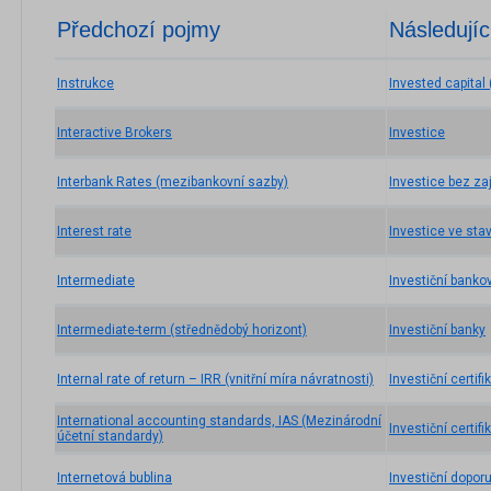
Předchozí pojmy
Následujíc
Instrukce
Invested capital 
Interactive Brokers
Investice
Interbank Rates (mezibankovní sazby)
Investice bez zaj
Interest rate
Investice ve sta
Intermediate
Investiční bankov
Intermediate-term (střednědobý horizont)
Investiční banky
Internal rate of return – IRR (vnitřní míra návratnosti)
Investiční certifi
International accounting standards, IAS (Mezinárodní
Investiční certifi
účetní standardy)
Internetová bublina
Investiční dopor