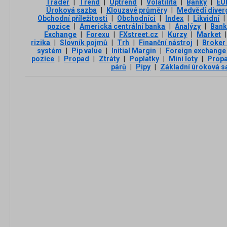
Trader
|
Trend
|
Uptrend
|
Volatilita
|
Banky
|
EU
Úroková sazba
|
Klouzavé průměry
|
Medvědí diver
Obchodní příležitosti
|
Obchodníci
|
Index
|
Likvidní
|
pozice
|
Americká centrální banka
|
Analýzy
|
Ban
Exchange
|
Forexu
|
FXstreet.cz
|
Kurzy
|
Market
|
rizika
|
Slovník pojmů
|
Trh
|
Finanční nástroj
|
Broker
systém
|
Pip value
|
Initial Margin
|
Foreign exchange
pozice
|
Propad
|
Ztráty
|
Poplatky
|
Mini loty
|
Propa
párů
|
Pipy
|
Základní úroková s