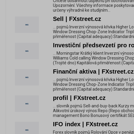
Chcete dosáhnout úspěchu při obchodování 
Upozornění: Všechny informace poskytovan
určeny výhradně ke studijním...
Sell | FXstreet.cz
... pojmů Inverzní výnosová křivka Higher Lo
Window Dressing Chop-Zone Indicator Triple
přiměřenost (Capital adequacy) Standardní 
Investiční předsevzetí pro r
... Morningstar Krátký klient Inverzní výnos
Williams Cold calling Window Dressing Chop
(Trojité dno) Kapitálová přiměřenost (Capi
Finanční aktiva | FXstreet.cz
... pojmů Inverzní výnosová křivka Higher Lo
Window Dressing Chop-Zone Indicator Triple
přiměřenost (Capital adequacy) Standardní 
profil | FXstreet.cz
... slovník pojmů Sell-and-buy-back Kurzy 
Alikvotní úrokový výnos Repo (Repo obchod
management Bono Bonusový certifikát SE
IFO index | FXstreet.cz
Forex slovník pojmů Rolování Opce v penězí