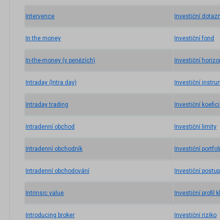
Intervence
Investiční dotaz
In the money
Investiční fond
In-the-money (v penězích)
Investiční horizo
Intraday (Intra day)
Investiční instr
Intraday trading
Investiční koefic
Intradenní obchod
Investiční limity
Intradenní obchodník
Investiční portfol
Intradenní obchodování
Investiční postu
Intrinsic value
Investiční profil k
Introducing broker
Investiční riziko