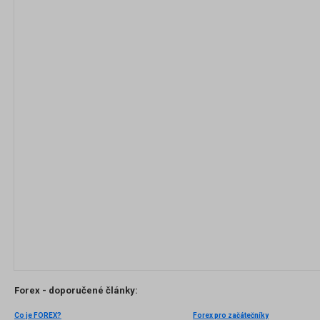
Forex - doporučené články:
Co je FOREX?
Forex pro začátečníky