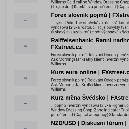
Williams Cold calling Window Dressing Chop
(Trojité dno) Kapitálová přiměřenost (Capi
Forex slovník pojmů | FXstr
... cyklu. Pokud se neočekává růst krátkod
výnosová křivka rostoucí. To je obvyklý tva
úrokových sazeb, může být výnosová křivka
Raiffeisenbank: Ranní nadho
FXstreet.cz
Forex slovník pojmů Rolování Opce v penězí
Ask Morningstar Krátký klient Inverzní výn
Williams
Kurs eura online | FXstreet.
Forex slovník pojmů Rolování Opce v penězí
Ask Morningstar Krátký klient Inverzní výn
Williams
Kurz měna Švédsko | FXstre
... pojmů Inverzní výnosová křivka Higher Lo
Window Dressing Chop-Zone Indicator Triple
přiměřenost (Capital adequacy) Standardní 
NZD/USD | Diskusní fórum | 