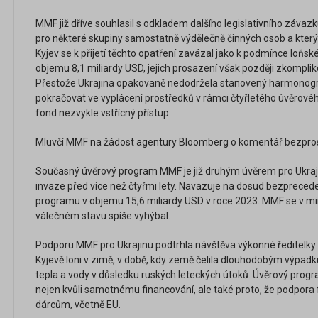
MMF již dříve souhlasil s odkladem dalšího legislativního závaz
pro některé skupiny samostatně výdělečně činných osob a který 
Kyjev se k přijetí těchto opatření zavázal jako k podmínce loň
objemu 8,1 miliardy USD, jejich prosazení však později zkomplik
Přestože Ukrajina opakovaně nedodržela stanovený harmonog
pokračovat ve vyplácení prostředků v rámci čtyřletého úvěrové
fond nezvykle vstřícný přístup.
Mluvčí MMF na žádost agentury Bloomberg o komentář bezpros
Současný úvěrový program MMF je již druhým úvěrem pro Ukraj
invaze před více než čtyřmi lety. Navazuje na dosud bezprecede
programu v objemu 15,6 miliardy USD v roce 2023. MMF se v m
válečném stavu spíše vyhýbal.
Podporu MMF pro Ukrajinu podtrhla návštěva výkonné ředitelky
Kyjevě loni v zimě, v době, kdy země čelila dlouhodobým výpad
tepla a vody v důsledku ruských leteckých útoků. Úvěrový prog
nejen kvůli samotnému financování, ale také proto, že podpora f
dárcům, včetně EU.