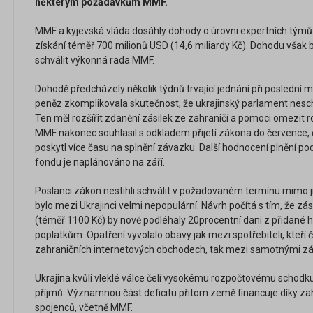
některým požadavkům MMF.
MMF a kyjevská vláda dosáhly dohody o úrovni expertních týmů. 
získání téměř 700 milionů USD (14,6 miliardy Kč). Dohodu však 
schválit výkonná rada MMF.
Dohodě předcházely několik týdnů trvající jednání při poslední m
peněz zkomplikovala skutečnost, že ukrajinský parlament nes
Ten měl rozšířit zdanění zásilek ze zahraničí a pomoci omezit
MMF nakonec souhlasil s odkladem přijetí zákona do července
poskytl více času na splnění závazku. Další hodnocení plnění 
fondu je naplánováno na září.
Poslanci zákon nestihli schválit v požadovaném termínu mimo ji
bylo mezi Ukrajinci velmi nepopulární. Návrh počítá s tím, že zás
(téměř 1100 Kč) by nově podléhaly 20procentní dani z přidané 
poplatkům. Opatření vyvolalo obavy jak mezi spotřebiteli, kteří 
zahraničních internetových obchodech, tak mezi samotnými zá
Ukrajina kvůli vleklé válce čelí vysokému rozpočtovému schodku
příjmů. Významnou část deficitu přitom země financuje díky za
spojenců, včetně MMF.