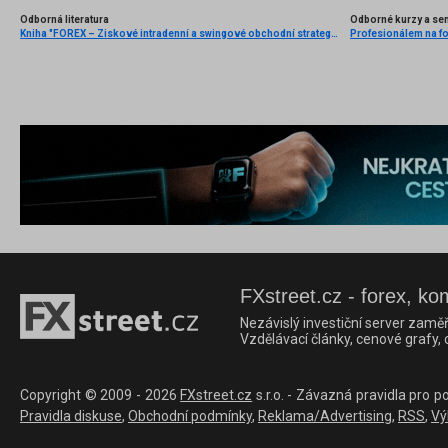
Odborná literatura
Odborné kurzy a se
Kniha "FOREX – Ziskové intradenní a swingové obchodní strategie" od Kathy Lien vychází v češtině!
Profesionálem na for
FXstreet.cz - forex, ko
Nezávislý investiční server zaměř
Vzdělávací články, cenové grafy,
Copyright © 2009 - 2026
FXstreet.cz
s.r.o. - Závazná pravidla pro p
Pravidla diskuse
,
Obchodní podmínky
,
Reklama/Advertising
,
RSS
,
Vý