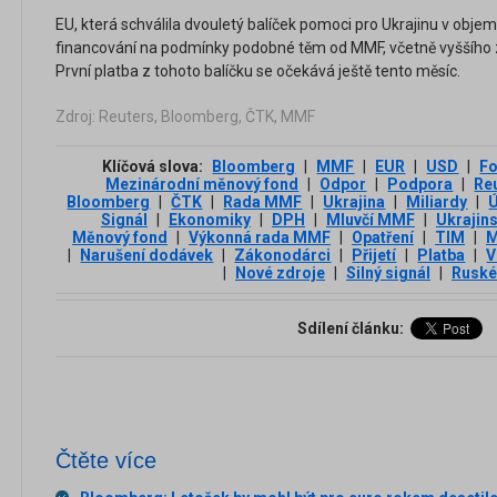
EU, která schválila dvouletý balíček pomoci pro Ukrajinu v objem
financování na podmínky podobné těm od MMF, včetně vyššího z
První platba z tohoto balíčku se očekává ještě tento měsíc.
Zdroj: Reuters, Bloomberg, ČTK, MMF
Klíčová slova:
Bloomberg
|
MMF
|
EUR
|
USD
|
F
Mezinárodní měnový fond
|
Odpor
|
Podpora
|
Re
Bloomberg
|
ČTK
|
Rada MMF
|
Ukrajina
|
Miliardy
|
Signál
|
Ekonomiky
|
DPH
|
Mluvčí MMF
|
Ukrajin
Měnový fond
|
Výkonná rada MMF
|
Opatření
|
TIM
|
M
|
Narušení dodávek
|
Zákonodárci
|
Přijetí
|
Platba
|
V
|
Nové zdroje
|
Silný signál
|
Ruské
Sdílení článku:
Čtěte více