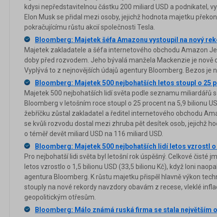
kdysi nepředstavitelnou částku 200 miliard USD a podnikatel, 
Elon Musk se přidal mezi osoby, jejichž hodnota majetku překon
pokračujícímu růstu akcií společnosti Tesla.
Bloomberg: Majetek šéfa Amazonu vystoupil na nový re
Majetek zakladatele a šéfa internetového obchodu Amazon Je
doby před rozvodem. Jeho bývalá manžela Mackenzie je nově d
Vyplývá to z nejnovějších údajů agentury Bloomberg. Bezos je
Bloomberg: Majetek 500 nejbohatších letos stoupl o 25 
Majetek 500 nejbohatších lidí světa podle seznamu miliardářů
Bloomberg v letošním roce stoupl o 25 procent na 5,9 bilionu US
žebříčku zůstal zakladatel a ředitel internetového obchodu Am
se kvůli rozvodu dostal mezi zhruba pět desítek osob, jejichž hod
o téměř devět miliard USD na 116 miliard USD.
Bloomberg: Majetek 500 nejbohatších lidí letos vzrostl o
Pro nejbohatší lidi světa byl letošní rok úspěšný. Celkové čisté j
letos vzrostlo o 1,5 bilionu USD (33,5 bilionu Kč), když loni naopa
agentura Bloomberg. K růstu majetku přispěl hlavně výkon techno
stouply na nové rekordy navzdory obavám z recese, vleklé inf
geopolitickým otřesům.
Bloomberg: Málo známá ruská firma se stala největším 