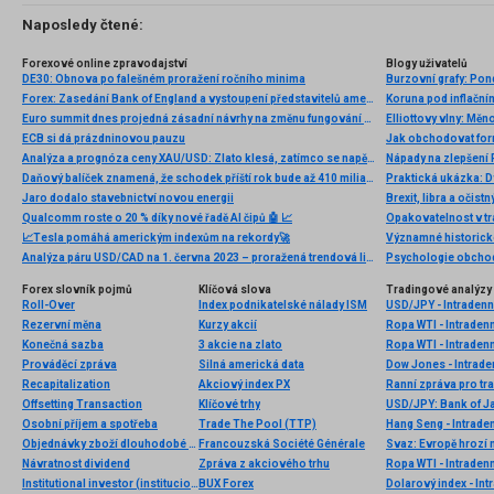
Naposledy čtené:
Forexové online zpravodajství
Blogy uživatelů
DE30: Obnova po falešném proražení ročního minima
Forex: Zasedání Bank of England a vystoupení představitelů amerického Fedu
Koruna pod inflační
Euro summit dnes projedná zásadní návrhy na změnu fungování měnové unie
Elliottovy vlny: Mě
ECB si dá prázdninovou pauzu
Jak obchodovat for
Analýza a prognóza ceny XAU/USD: Zlato klesá, zatímco se napětí mezi USA a Íránem snižuje
Nápady na zlepšení P
Daňový balíček znamená, že schodek příští rok bude až 410 miliard korun. Balíček, k němuž cestu otevírá „tištění miliard“ v podání Evropské centrální banky, se uhradí z peněz z fondu obnovy EU
Praktická ukázka: D
Jaro dodalo stavebnictví novou energii
Brexit, libra a očist
Qualcomm roste o 20 % díky nové řadě AI čipů 🤖 📈
Opakovatelnost v tr
📈Tesla pomáhá americkým indexům na rekordy🚀
Analýza páru USD/CAD na 1. června 2023 – proražená trendová linie a potenciál dalšího poklesu
Forex slovník pojmů
Klíčová slova
Tradingové analýzy 
Roll-Over
Index podnikatelské nálady ISM
USD/JPY - Intradenn
Rezervní měna
Kurzy akcií
Ropa WTI - Intraden
Konečná sazba
3 akcie na zlato
Ropa WTI - Intraden
Prováděcí zpráva
Silná americká data
Dow Jones - Intrade
Recapitalization
Akciový index PX
Ranní zpráva pro tra
Offsetting Transaction
Klíčové trhy
USD/JPY: Bank of Ja
Osobní příjem a spotřeba
Trade The Pool (TTP)
Hang Seng - Intrade
Objednávky zboží dlouhodobé spotřeby
Francouzská Société Générale
Svaz: Evropě hroz
Návratnost dividend
Zpráva z akciového trhu
Ropa WTI - Intraden
Institutional investor (institucionální)
BUX Forex
Dolarový index - Int