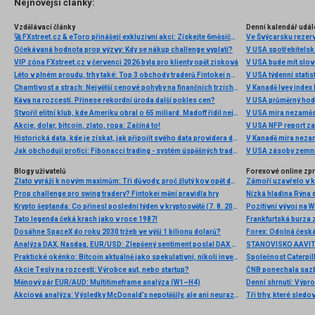
Nejnovější články:
Vzdělávací články
Denní kalendář udál
🚀 FXstreet.cz & eToro přinášejí exkluzivní akci: Získejte 6měsíční členství ve VIP zóně ZDARMA
Ve Švýcarsku rezer
Očekávaná hodnota prop výzvy: Kdy se nákup challenge vyplatí?
V USA spotřebitelsk
VIP zóna FXstreet.cz v červenci 2026 byla pro klienty opět zisková
V USA bude mít slo
Léto v plném proudu, trhy také: Top 3 obchody traderů Fintokei na indexech a zlatě
V USA týdenní statist
Chamtivost a strach: Největší cenové pohyby na finančních trzích (červenec 2026)
V Kanadě Ivey index
Káva na rozcestí. Přinese rekordní úroda další pokles cen?
V USA průměrný hod
Stvořil elitní klub, kde Ameriku obral o 65 miliard. Madoff řídil největší Ponzi dějin
V USA míra nezaměs
Akcie, dolar, bitcoin, zlato, ropa: Začíná to!
V USA NFP report z
Historická data, kde je získat, jak připojit svého data providera do MultiCharts a proč je budeme potřebovat? (4. díl)
V Kanadě míra neza
Jak obchodují profíci: Fibonacci trading - systém úspěšných traderů
V USA zásoby zemní
Blogy uživatelů
Forexové online zp
Zlato vyráží k novým maximům: Tři důvody, proč žlutý kov opět dominuje
Prop challenge pro swing tradery? Fintokei mění pravidla hry
Nízká hladina Rýna 
Krypto šeptanda: Co přinesl poslední týden v kryptosvětě (7. 8. 2026)
Pozitivní vývoj na Wa
Tato legenda čeká krach jako v roce 1987!
Frankfurtská burza 
Dosáhne SpaceX do roku 2030 tržeb ve výši 1 bilionu dolarů?
Analýza DAX, Nasdaq, EUR/USD: Zlepšený sentiment poslal DAX na nová maxima
Praktické okénko: Bitcoin aktuálně jako spekulativní, nikoli investiční aktivum
Akcie Tesly na rozcestí: Výrobce aut, nebo startup?
Měnový pár EUR/AUD: Multitimeframe analýza (W1–H4)
Denní shrnutí: Výpro
Akciová analýza: Výsledky McDonald’s nepotěšily, ale ani neurazily. Jakou vizi společnost prezentovala?
Tři trhy, které sledo