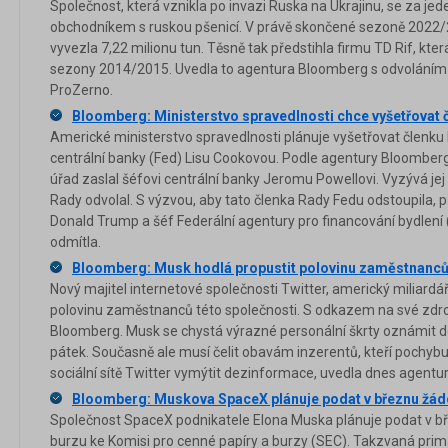
Společnost, která vznikla po invazi Ruska na Ukrajinu, se za jed
obchodníkem s ruskou pšenicí. V právě skončené sezoně 2022/
vyvezla 7,22 milionu tun. Těsně tak předstihla firmu TD Rif, kt
sezony 2014/2015. Uvedla to agentura Bloomberg s odvoláním n
ProZerno.
Bloomberg: Ministerstvo spravedlnosti chce vyšetřovat 
Americké ministerstvo spravedlnosti plánuje vyšetřovat členk
centrální banky (Fed) Lisu Cookovou. Podle agentury Bloomberg 
úřad zaslal šéfovi centrální banky Jeromu Powellovi. Vyzývá je
Rady odvolal. S výzvou, aby tato členka Rady Fedu odstoupila, p
Donald Trump a šéf Federální agentury pro financování bydlení (
odmítla.
Bloomberg: Musk hodlá propustit polovinu zaměstnanců 
Nový majitel internetové společnosti Twitter, americký miliardář
polovinu zaměstnanců této společnosti. S odkazem na své zdro
Bloomberg. Musk se chystá výrazné personální škrty oznámi
pátek. Současně ale musí čelit obavám inzerentů, kteří pochybu
sociální sítě Twitter vymýtit dezinformace, uvedla dnes agentu
Bloomberg: Muskova SpaceX plánuje podat v březnu žádo
Společnost SpaceX podnikatele Elona Muska plánuje podat v b
burzu ke Komisi pro cenné papíry a burzy (SEC). Takzvaná primá