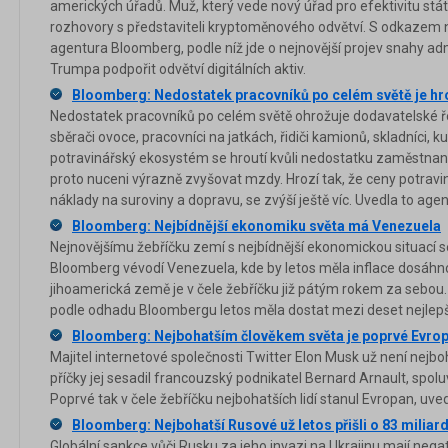
amerických úřadů. Muž, který vede nový úřad pro efektivitu stát
rozhovory s představiteli kryptoměnového odvětví. S odkazem 
agentura Bloomberg, podle níž jde o nejnovější projev snahy ad
Trumpa podpořit odvětví digitálních aktiv.
Bloomberg: Nedostatek pracovníků po celém světě je hr
Nedostatek pracovníků po celém světě ohrožuje dodavatelské řet
sběrači ovoce, pracovníci na jatkách, řidiči kamionů, skladníci, ku
potravinářský ekosystém se hroutí kvůli nedostatku zaměstnan
proto nuceni výrazně zvyšovat mzdy. Hrozí tak, že ceny potravin,
náklady na suroviny a dopravu, se zvýší ještě víc. Uvedla to ag
Bloomberg: Nejbídnější ekonomiku světa má Venezuela
Nejnovějšímu žebříčku zemí s nejbídnější ekonomickou situací
Bloomberg vévodí Venezuela, kde by letos měla inflace dosáhno
jihoamerická země je v čele žebříčku již pátým rokem za sebou
podle odhadu Bloombergu letos měla dostat mezi deset nejlep
Bloomberg: Nejbohatším člověkem světa je poprvé Evrop
Majitel internetové společnosti Twitter Elon Musk už není nejbo
příčky jej sesadil francouzský podnikatel Bernard Arnault, sp
Poprvé tak v čele žebříčku nejbohatších lidí stanul Evropan, uv
Bloomberg: Nejbohatší Rusové už letos přišli o 83 miliar
Globální sankce vůči Rusku za jeho invazi na Ukrajinu mají nega