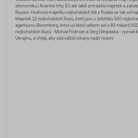
ekonomiku i finanční trhy. EU ale také zmrazila majetek a zak
Rusům. Hodnota majetku nejbohatších lidí z Ruska se tak od na
Majetek 22 nejbohatších Rusů, kteří jsou v žebříčku 500 nejboha
agenturou Bloomberg, letos už klesl celkem asi o 83 miliard USD 
nejbohatších Rusů - Michail Fridman a Oleg Děripaska - vyzvali 
Ukrajinu, a chtějí, aby obě válčící strany našly řešení.