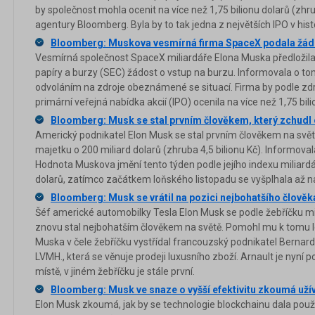
by společnost mohla ocenit na více než 1,75 bilionu dolarů (zhru
agentury Bloomberg. Byla by to tak jedna z největších IPO v histo
Bloomberg: Muskova vesmírná firma SpaceX podala žádo
Vesmírná společnost SpaceX miliardáře Elona Muska předložil
papíry a burzy (SEC) žádost o vstup na burzu. Informovala o 
odvoláním na zdroje obeznámené se situací. Firma by podle zdroj
primární veřejná nabídka akcií (IPO) ocenila na více než 1,75 bili
Bloomberg: Musk se stal prvním člověkem, který zchudl 
Americký podnikatel Elon Musk se stal prvním člověkem na svět
majetku o 200 miliard dolarů (zhruba 4,5 bilionu Kč). Informov
Hodnota Muskova jmění tento týden podle jejího indexu miliardá
dolarů, zatímco začátkem loňského listopadu se vyšplhala až na
Bloomberg: Musk se vrátil na pozici nejbohatšího člověk
Šéf americké automobilky Tesla Elon Musk se podle žebříčku m
znovu stal nejbohatším člověkem na světě. Pomohl mu k tomu leto
Muska v čele žebříčku vystřídal francouzský podnikatel Bernard 
LVMH., která se věnuje prodeji luxusního zboží. Arnault je nyní
místě, v jiném žebříčku je stále první.
Bloomberg: Musk ve snaze o vyšší efektivitu zkoumá uží
Elon Musk zkoumá, jak by se technologie blockchainu dala použí