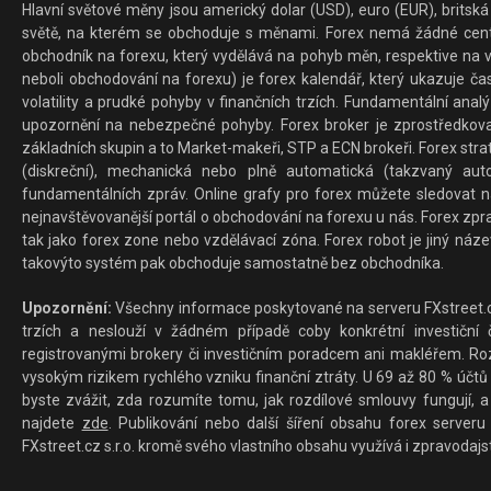
Hlavní světové měny jsou americký dolar (USD), euro (EUR), britská 
světě, na kterém se obchoduje s měnami. Forex nemá žádné centrál
obchodník na forexu, který vydělává na pohyb měn, respektive na v
neboli obchodování na forexu) je forex kalendář, který ukazuje č
volatility a prudké pohyby v finančních trzích. Fundamentální ana
upozornění na nebezpečné pohyby. Forex broker je zprostředkov
základních skupin a to Market-makeři, STP a ECN brokeři. Forex stra
(diskreční), mechanická nebo plně automatická (takzvaný aut
fundamentálních zpráv. Online grafy pro forex můžete sledovat na 
nejnavštěvovanější portál o obchodování na forexu u nás. Forex zprav
tak jako forex zone nebo vzdělávací zóna. Forex robot je jiný náz
takovýto systém pak obchoduje samostatně bez obchodníka.
Upozornění:
Všechny informace poskytované na serveru FXstreet.cz
trzích a neslouží v žádném případě coby konkrétní investiční č
registrovanými brokery či investičním poradcem ani makléřem. Rozd
vysokým rizikem rychlého vzniku finanční ztráty. U 69 až 80 % účtů 
byste zvážit, zda rozumíte tomu, jak rozdílové smlouvy fungují, a
najdete
zde
. Publikování nebo další šíření obsahu forex serveru
FXstreet.cz s.r.o. kromě svého vlastního obsahu využívá i zpravodajs