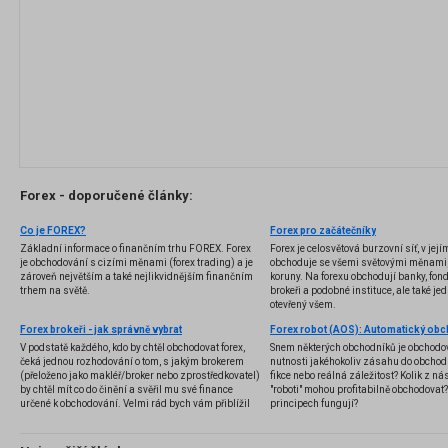
Forex - doporučené články:
Co je FOREX?
Forex pro začátečníky
Základní informace o finančním trhu FOREX. Forex
Forex je celosvětová burzovní síť, v jej
je obchodování s cizími měnami (forex trading) a je
obchoduje se všemi světovými měnami,
zároveň největším a také nejlikvidnějším finančním
koruny. Na forexu obchodují banky, fondy
trhem na světě.
brokeři a podobné instituce, ale také jedn
otevřený všem.
Forex brokeři - jak správně vybrat
V podstatě každého, kdo by chtěl obchodovat forex,
Snem některých obchodníků je obchodo
čeká jednou rozhodování o tom, s jakým brokerem
nutnosti jakéhokoliv zásahu do obchod
(přeloženo jako makléř/broker nebo zprostředkovatel)
fikce nebo reálná záležitost? Kolik z nás
by chtěl mít co do činění a svěřil mu své finance
"roboti" mohou profitabilně obchodovat
určené k obchodování. Velmi rád bych vám přiblížil
principech fungují?
problematiku výběru brokera, rozdíl mezi
jednotlivými typy brokerů a v neposlední řadě uvedu
několik příkladů nejznámějších z nich.