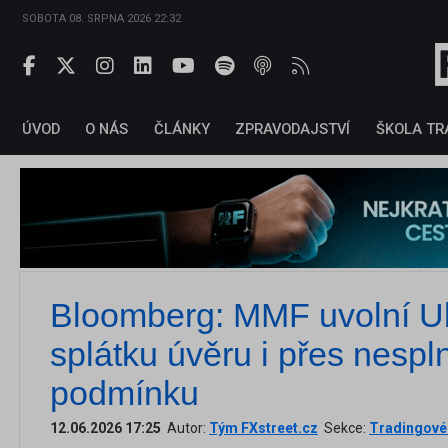
SOBOTA 08. SRPNA 2026 22:32
ÚVOD
O NÁS
ČLÁNKY
ZPRAVODAJSTVÍ
ŠKOLA TR
Bloomberg: MMF uvolní Uk
splátku úvěru i přes nesp
podmínku
12.06.2026 17:25
Autor:
Tým FXstreet.cz
Sekce:
Tradingové 