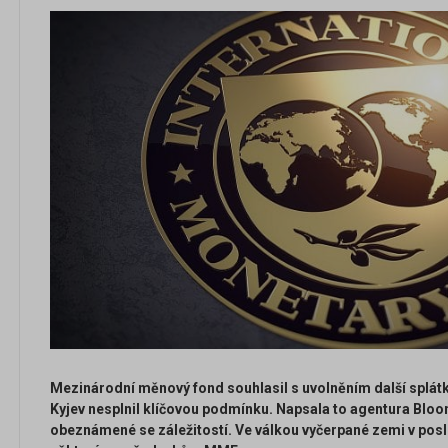
Mezinárodní měnový fond souhlasil s uvolněním další splátk
Kyjev nesplnil klíčovou podmínku. Napsala to agentura Blo
obeznámené se záležitostí. Ve válkou vyčerpané zemi v posle