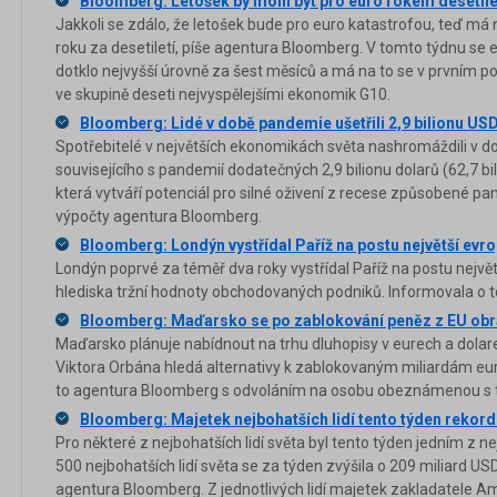
Bloomberg: Letošek by mohl být pro euro rokem desetile
Jakkoli se zdálo, že letošek bude pro euro katastrofou, teď m
roku za desetiletí, píše agentura Bloomberg. V tomto týdnu se
dotklo nejvyšší úrovně za šest měsíců a má na to se v prvním po
ve skupině deseti nejvyspělejšími ekonomik G10.
Bloomberg: Lidé v době pandemie ušetřili 2,9 bilionu US
Spotřebitelé v největších ekonomikách světa nashromáždili v 
souvisejícího s pandemií dodatečných 2,9 bilionu dolarů (62,7 bi
která vytváří potenciál pro silné oživení z recese způsobené pa
výpočty agentura Bloomberg.
Bloomberg: Londýn vystřídal Paříž na postu největší evr
Londýn poprvé za téměř dva roky vystřídal Paříž na postu nejvě
hlediska tržní hodnoty obchodovaných podniků. Informovala o
Bloomberg: Maďarsko se po zablokování peněz z EU obrát
Maďarsko plánuje nabídnout na trhu dluhopisy v eurech a dolar
Viktora Orbána hledá alternativy k zablokovaným miliardám eur
to agentura Bloomberg s odvoláním na osobu obeznámenou s to
Bloomberg: Majetek nejbohatších lidí tento týden rekord
Pro některé z nejbohatších lidí světa byl tento týden jedním z 
500 nejbohatších lidí světa se za týden zvýšila o 209 miliard USD
agentura Bloomberg. Z jednotlivých lidí majetek zakladatele 