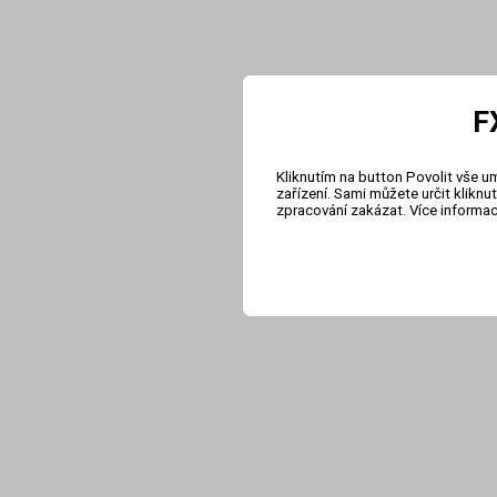
F
Kliknutím na button Povolit vše u
zařízení. Sami můžete určit klikn
zpracování zakázat. Více informa