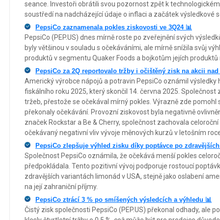
seance. Investoři obrátili svou pozornost zpět k technologickém
soustředí na nadcházející údaje o inflaci a začátek výsledkové se
PepsiCo zaznamenala pokles ziskovosti ve 3Q24 📊
PepsiCo (PEP.US) dnes mírně roste po zveřejnění svých výsledk
byly většinou v souladu s očekáváními, ale mírně snížila svůj výh
produktů v segmentu Quaker Foods a bojkotům jejích produktů
PepsiCo za 2Q reportovalo tržby i očištěný zisk na akcii na
Americký výrobce nápojů a potravin PepsiCo oznámil výsledky 
fiskálního roku 2025, který skončil 14. června 2025. Společnos
tržeb, přestože se očekával mírný pokles. Výrazně zde pomohl
překonaly očekávání. Provozní ziskovost byla negativně ovlivn
značek Rockstar a Be & Cherry, společnost zachovala celoroční 
očekávaný negativní vliv vývoje měnových kurzů v letošním roce
PepsiCo zlepšuje výhled zisku díky poptávce po zdravějších
Společnost PepsiCo oznámila, že očekává menší pokles celoroč
předpokládala. Tento pozitivní vývoj podporuje rostoucí poptáv
zdravějších variantách limonád v USA, stejně jako oslabení amer
na její zahraniční příjmy.
PepsiCo ztrácí 3 % po smíšených výsledcích a výhledu 📊
Čistý zisk společnosti PepsiCo (PEP.US) překonal odhady, ale p
klesly čtvrtletní tržby o 0,5 %, což může být pro prodejce dův