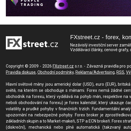
FXstreet.cz - forex, ko
Nezávislý investiční server zaměř
Vzdělávací články, cenové grafy,
Copyright © 2009 - 2026
FXstreet.cz
s.r.o. - Závazná pravidla pro p
Pravidla diskuse
,
Obchodní podmínky
,
Reklama/Advertising
,
RSS
,
Vý
Hlavní světové měny jsou americký dolar (USD), euro (EUR), britská 
světě, na kterém se obchoduje s měnami. Forex nemá žádné centrál
obchodník na forexu, který vydělává na pohyb měn, respektive na v
neboli obchodování na forexu) je forex kalendář, který ukazuje č
volatility a prudké pohyby v finančních trzích. Fundamentální ana
upozornění na nebezpečné pohyby. Forex broker je zprostředkov
základních skupin a to Market-makeři, STP a ECN brokeři. Forex stra
(diskreční), mechanická nebo plně automatická (takzvaný aut