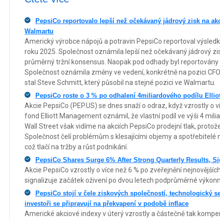
PepsiCo reportovalo lepší než očekávaný jádrový zisk na ak
Walmartu
Americký výrobce nápojů a potravin PepsiCo reportoval výsledk
roku 2025. Společnost oznámila lepší než očekávaný jádrový zisk
průměrný tržní konsensus. Naopak pod odhady byl reportovány o
Společnost oznámila změny ve vedení, konkrétně na pozici CFO
stal Steve Schmitt, který působil na stejné pozici ve Walmartu.
PepsiCo roste o 3 % po odhalení 4miliardového podílu Elli
Akcie PepsiCo (PEP.US) se dnes snaží o odraz, když vzrostly o ví
fond Elliott Management oznámil, že vlastní podíl ve výši 4 mil
Wall Street však vidíme na akciích PepsiCo prodejní tlak, protože
Společnost čelí problémům s klesajícími objemy a spotřebitelé n
což tlačí na tržby a růst podnikání.
PepsiCo Shares Surge 6% After Strong Quarterly Results, Si
Akcie PepsiCo vzrostly o více než 6 % po zveřejnění nejnovějších
signalizuje začátek oživení po dvou letech podprůměrné výkonn
PepsiCo stojí v čele ziskových společností, technologický s
investoři se připravují na překvapení v podobě inflace
Americké akciové indexy v úterý vzrostly a částečně tak kompe