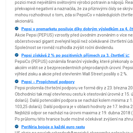
pozici mezi největšími světovými výrobci potravin a nápojů. Rea
překvapivě negativní a naznačila, že za příznivými čísly se skrýv
mohou rozhodnout o tom, zda si PepsiCo v následujících čtvrtlet
akcionářů.
Pepsi v premarketu posiluje díky dobrým výsledkům za 4. čtv
Akcie Pepsi (PEP.US) vzrostly před úvodním zvoněním o více než
občerstvovací gigant zveřejnil lepší než očekávané čtvrtletní úd
Společnost se rovněž rozhodla zvýšit roční dividendu.
Pepsi získává 2 % po pozitivních příjmech za 3. čtvrtletí 📈
PepsiCo (PEP.US) oznámila finanční výsledky, které překonaly 
akciím vrátit se z bezprecedentních přeprodaných úrovní. PepsiC
výhled zisku a akcie před otevřením Wall Street posílily o 2 %.
Pepsi – Propíchnutí podpory
Pepsi prolomila čtvrteční podporu ve formě díry z 23. března 2
Obchodníci tak mají otevřenou cestu k otestování úrovně z 15. 
dolarů). Další potenciální podpora se nachází kolem minima z 1
103,25 dolarů). Další podpora je v oblasti hodnoty ze 17. ledna 
Nejbližší odpor se nachází na úrovni maxima z 19. dubna 2018 (
Po průlomu této hranice bude možné očekávat zvýšení na zhru
Periféria bojuje o každé euro rastu
US akcie na nových rekordochAmerická ekonomika pokračuje v 