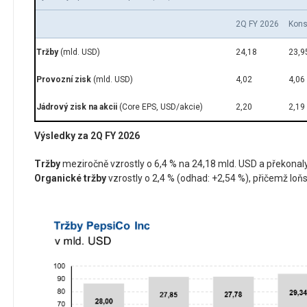
2Q FY 2026
Kons
Tržby
(mld. USD)
24,18
23,9
Provozní zisk
(mld. USD)
4,02
4,06
Jádrový zisk na akcii
(Core EPS, USD/akcie)
2,20
2,19
Výsledky za 2Q FY 2026
Tržby
meziročně vzrostly o 6,4 % na 24,18 mld. USD a překonal
Organické tržby
vzrostly o 2,4 % (odhad: +2,54 %), přičemž loňs