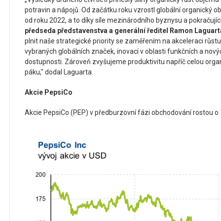
potravin a nápojů. Od začátku roku vzrostl globální organick
od roku 2022, a to díky síle mezinárodního byznysu a pokračující
předseda představenstva a generální ředitel Ramon Laguart
plnit naše strategické priority se zaměřením na akceleraci růst
vybraných globálních značek, inovací v oblasti funkčních a nový
dostupnosti. Zároveň zvyšujeme produktivitu napříč celou organ
páku," dodal Laguarta.
Akcie PepsiCo
Akcie PepsiCo (PEP) v předburzovní fázi obchodování rostou o 