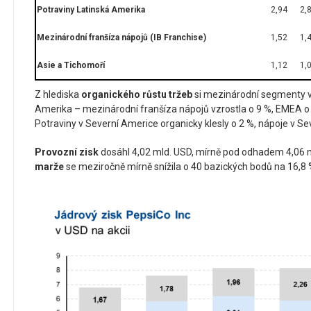
Potraviny Latinská Amerika
2,94
2,
Mezinárodní franšíza nápojů (IB Franchise)
1,52
1,
Asie a Tichomoří
1,12
1,
Z hlediska
organického růstu tržeb
si mezinárodní segmenty v
Amerika – mezinárodní franšíza nápojů vzrostla o 9 %, EMEA o 
Potraviny v Severní Americe organicky klesly o 2 %, nápoje v Se
Provozní zisk
dosáhl 4,02 mld. USD, mírně pod odhadem 4,06 
marže
se meziročně mírně snížila o 40 bazických bodů na 16,8 