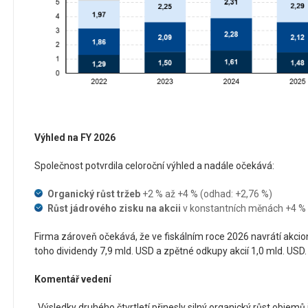
Výhled na FY 2026
Společnost potvrdila celoroční výhled a nadále očekává:
Organický růst tržeb
+2 % až +4 % (odhad: +2,76 %)
Růst jádrového zisku na akcii
v konstantních měnách +4 %
Firma zároveň očekává, že ve fiskálním roce 2026 navrátí akcion
toho dividendy 7,9 mld. USD a zpětné odkupy akcií 1,0 mld. USD
Komentář vedení
„Výsledky druhého čtvrtletí přinesly silný organický růst objemů