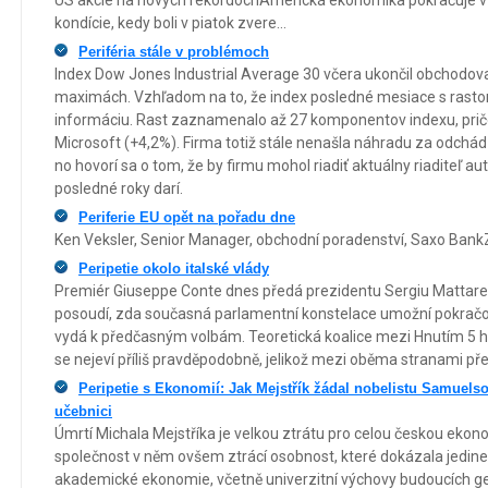
kondície, kedy boli v piatok zvere...
Periféria stále v problémoch
Index Dow Jones Industrial Average 30 včera ukončil obchodov
maximách. Vzhľadom na to, že index posledné mesiace s rastom
informáciu. Rast zaznamenalo až 27 komponentov indexu, pričo
Microsoft (+4,2%). Firma totiž stále nenašla náhradu za odch
no hovorí sa o tom, že by firmu mohol riadiť aktuálny riaditeľ au
posledné roky darí.
Periferie EU opět na pořadu dne
Ken Veksler, Senior Manager, obchodní poradenství, Saxo BankZdá
Peripetie okolo italské vlády
Premiér Giuseppe Conte dnes předá prezidentu Sergiu Mattarell
posoudí, zda současná parlamentní konstelace umožní pokračov
vydá k předčasným volbám. Teoretická koalice mezi Hnutím 5 
se nejeví příliš pravděpodobně, jelikož mezi oběma stranami pře
Peripetie s Ekonomií: Jak Mejstřík žádal nobelistu Samuelso
učebnici
Úmrtí Michala Mejstříka je velkou ztrátu pro celou českou eko
společnost v něm ovšem ztrácí osobnost, které dokázala jedin
akademické ekonomie, včetně univerzitní výchovy budoucích 