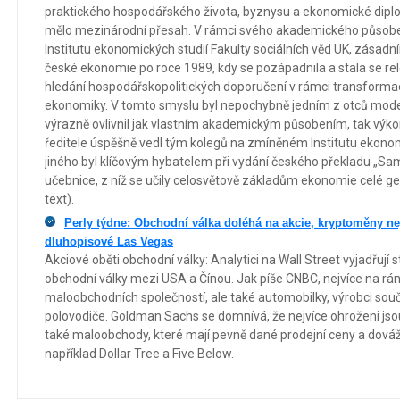
praktického hospodářského života, byznysu a ekonomické dipl
mělo mezinárodní přesah. V rámci svého akademického působení
Institutu ekonomických studií Fakulty sociálních věd UK, zás
české ekonomie po roce 1989, kdy se pozápadnila a stala se re
hledání hospodářskopolitických doporučení v rámci transformac
ekonomiky. V tomto smyslu byl nepochybně jedním z otců mode
výrazně ovlivnil jak vlastním akademickým působením, tak výk
ředitele úspěšně vedl tým kolegů na zmíněném Institutu ekono
jiného byl klíčovým hybatelem při vydání českého překladu „Sa
učebnice, z níž se učily celosvětově základům ekonomie celé g
text).
Perly týdne: Obchodní válka doléhá na akcie, kryptoměny ne
dluhopisové Las Vegas
Akciové oběti obchodní války: Analytici na Wall Street vyjadřují
obchodní války mezi USA a Čínou. Jak píše CNBC, nejvíce na rán
maloobchodních společností, ale také automobilky, výrobci souč
polovodiče. Goldman Sachs se domnívá, že nejvíce ohroženi jsou
také maloobchody, které mají pevně dané prodejní ceny a dováž
například Dollar Tree a Five Below.