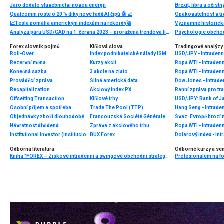
Jaro dodalo stavebnictví novou energii
Brexit, libra a očist
Qualcomm roste o 20 % díky nové řadě AI čipů 🤖 📈
Opakovatelnost v tr
📈Tesla pomáhá americkým indexům na rekordy🚀
Analýza páru USD/CAD na 1. června 2023 – proražená trendová linie a potenciál dalšího poklesu
Forex slovník pojmů
Klíčová slova
Tradingové analýzy 
Roll-Over
Index podnikatelské nálady ISM
USD/JPY - Intradenn
Rezervní měna
Kurzy akcií
Ropa WTI - Intraden
Konečná sazba
3 akcie na zlato
Ropa WTI - Intraden
Prováděcí zpráva
Silná americká data
Dow Jones - Intrade
Recapitalization
Akciový index PX
Ranní zpráva pro tra
Offsetting Transaction
Klíčové trhy
USD/JPY: Bank of Ja
Osobní příjem a spotřeba
Trade The Pool (TTP)
Hang Seng - Intrade
Objednávky zboží dlouhodobé spotřeby
Francouzská Société Générale
Svaz: Evropě hroz
Návratnost dividend
Zpráva z akciového trhu
Ropa WTI - Intraden
Institutional investor (institucionální)
BUX Forex
Dolarový index - Int
Odborná literatura
Odborné kurzy a se
Kniha "FOREX – Ziskové intradenní a swingové obchodní strategie" od Kathy Lien vychází v češtině!
Profesionálem na for