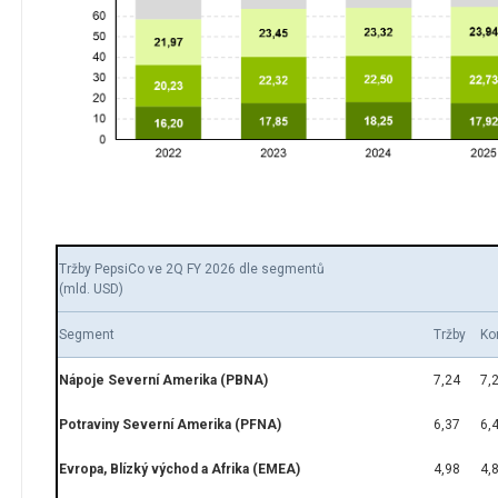
Tržby PepsiCo ve 2Q FY 2026 dle segmentů
(mld. USD)
Segment
Tržby
Ko
Nápoje Severní Amerika (PBNA)
7,24
7,
Potraviny Severní Amerika (PFNA)
6,37
6,
Evropa, Blízký východ a Afrika (EMEA)
4,98
4,