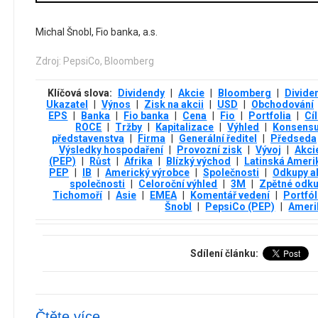
Michal Šnobl, Fio banka, a.s.
Zdroj: PepsiCo, Bloomberg
Klíčová slova:
Dividendy
|
Akcie
|
Bloomberg
|
Divide
Ukazatel
|
Výnos
|
Zisk na akcii
|
USD
|
Obchodování
EPS
|
Banka
|
Fio banka
|
Cena
|
Fio
|
Portfolia
|
Cí
ROCE
|
Tržby
|
Kapitalizace
|
Výhled
|
Konsens
představenstva
|
Firma
|
Generální ředitel
|
Předseda
Výsledky hospodaření
|
Provozní zisk
|
Vývoj
|
Akci
(PEP)
|
Růst
|
Afrika
|
Blízký východ
|
Latinská Ameri
PEP
|
IB
|
Americký výrobce
|
Společnosti
|
Odkupy ak
společnosti
|
Celoroční výhled
|
3М
|
Zpětné odk
Tichomoří
|
Asie
|
EMEA
|
Komentář vedení
|
Portfól
Šnobl
|
PepsiCo (PEP)
|
Ameri
Sdílení článku:
Čtěte více