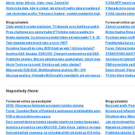
Akcie, dolar, bitcoin, zlato, ropa: Začíná to!
V USA NFP report z
Historická data, kde je získat, jak připojit svého data providera do MultiCharts a proč je budeme potřebovat? (4. díl)
V Kanadě míra neza
Jak obchodují profíci: Fibonacci trading - systém úspěšných traderů
V USA zásoby zemní
Blogy uživatelů
Forexové online zp
Zlato vyráží k novým maximům: Tři důvody, proč žlutý kov opět dominuje
Prop challenge pro swing tradery? Fintokei mění pravidla hry
Nízká hladina Rýna 
Krypto šeptanda: Co přinesl poslední týden v kryptosvětě (7. 8. 2026)
Pozitivní vývoj na Wa
Tato legenda čeká krach jako v roce 1987!
Frankfurtská burza 
Dosáhne SpaceX do roku 2030 tržeb ve výši 1 bilionu dolarů?
Analýza DAX, Nasdaq, EUR/USD: Zlepšený sentiment poslal DAX na nová maxima
Praktické okénko: Bitcoin aktuálně jako spekulativní, nikoli investiční aktivum
Akcie Tesly na rozcestí: Výrobce aut, nebo startup?
Měnový pár EUR/AUD: Multitimeframe analýza (W1–H4)
Denní shrnutí: Výpro
Akciová analýza: Výsledky McDonald’s nepotěšily, ale ani neurazily. Jakou vizi společnost prezentovala?
Tři trhy, které sledo
Naposledy čtené:
Forexové online zpravodajství
Blogy uživatelů
DE30: Obnova po falešném proražení ročního minima
Forex: Zasedání Bank of England a vystoupení představitelů amerického Fedu
Koruna pod inflační
ECB si dá prázdninovou pauzu
Elliottovy vlny: Mě
Euro summit dnes projedná zásadní návrhy na změnu fungování měnové unie
Jak obchodovat for
Analýza a prognóza ceny XAU/USD: Zlato klesá, zatímco se napětí mezi USA a Íránem snižuje
Nápady na zlepšení P
Daňový balíček znamená, že schodek příští rok bude až 410 miliard korun. Balíček, k němuž cestu otevírá „tištění miliard“ v podání Evropské centrální banky, se uhradí z peněz z fondu obnovy EU
Praktická ukázka: D