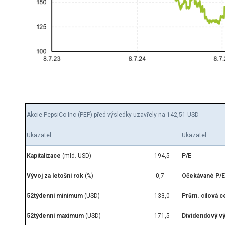
Akcie PepsiCo Inc (PEP) před výsledky uzavřely na 142,51 USD
Ukazatel
Ukazatel
Kapitalizace
(mld. USD)
194,5
P/E
Vývoj za letošní rok
(%)
-0,7
Očekávané P/E
52týdenní minimum
(USD)
133,0
Prům. cílová c
52týdenní maximum
(USD)
171,5
Dividendový v