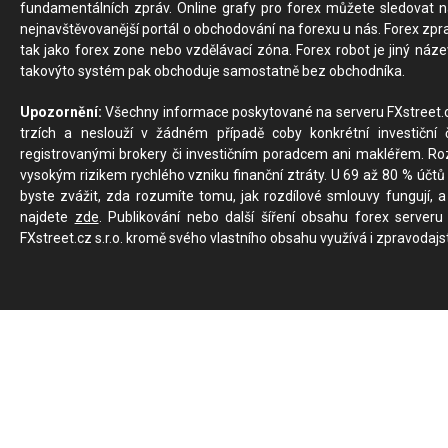
fundamentálních zpráv. Online grafy pro forex můžete sledovat na 
nejnavštěvovanější portál o obchodování na forexu u nás. Forex zprav
tak jako forex zone nebo vzdělávací zóna. Forex robot je jiný náz
takovýto systém pak obchoduje samostatně bez obchodníka.
Upozornění:
Všechny informace poskytované na serveru FXstreet.cz
trzích a neslouží v žádném případě coby konkrétní investiční č
registrovanými brokery či investičním poradcem ani makléřem. Rozd
vysokým rizikem rychlého vzniku finanční ztráty. U 69 až 80 % účtů 
byste zvážit, zda rozumíte tomu, jak rozdílové smlouvy fungují, a
najdete
zde
. Publikování nebo další šíření obsahu forex serveru
FXstreet.cz s.r.o. kromě svého vlastního obsahu využívá i zpravodajs