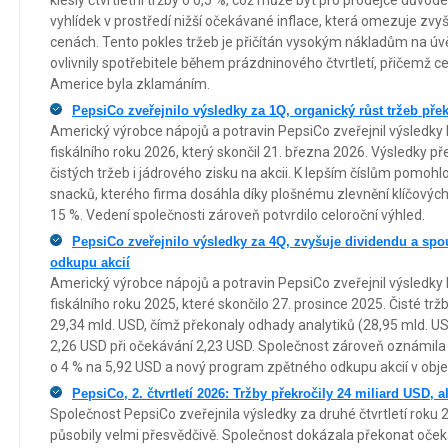
vyhlídek v prostředí nižší očekávané inflace, která omezuje zvyš
cenách. Tento pokles tržeb je přičítán vysokým nákladům na ú
ovlivnily spotřebitele během prázdninového čtvrtletí, přičemž c
Americe byla zklamáním.
PepsiCo zveřejnilo výsledky za 1Q, organický růst tržeb pře
Americký výrobce nápojů a potravin PepsiCo zveřejnil výsledky 
fiskálního roku 2026, který skončil 21. března 2026. Výsledky p
čistých tržeb i jádrového zisku na akcii. K lepším číslům pomohlo
snacků, kterého firma dosáhla díky plošnému zlevnění klíčových 
15 %. Vedení společnosti zároveň potvrdilo celoroční výhled.
PepsiCo zveřejnilo výsledky za 4Q, zvyšuje dividendu a sp
odkupu akcií
Americký výrobce nápojů a potravin PepsiCo zveřejnil výsledky h
fiskálního roku 2025, které skončilo 27. prosince 2025. Čisté tr
29,34 mld. USD, čímž překonaly odhady analytiků (28,95 mld. USD
2,26 USD při očekávání 2,23 USD. Společnost zároveň oznámila
o 4 % na 5,92 USD a nový program zpětného odkupu akcií v obj
PepsiCo, 2. čtvrtletí 2026: Tržby překročily 24 miliard USD, a
Společnost PepsiCo zveřejnila výsledky za druhé čtvrtletí roku 
působily velmi přesvědčivě. Společnost dokázala překonat očeká