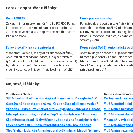
Forex - doporučené články:
Co je FOREX?
Forex pro začátečníky
Základní informace o finančním trhu FOREX. Forex
Forex je celosvětová burzovní síť, v jej
je obchodování s cizími měnami (forex trading) a je
obchoduje se všemi světovými měnami,
zároveň největším a také nejlikvidnějším finančním
koruny. Na forexu obchodují banky, fondy
trhem na světě.
brokeři a podobné instituce, ale také jedn
otevřený všem.
Forex brokeři - jak správně vybrat
V podstatě každého, kdo by chtěl obchodovat forex,
Snem některých obchodníků je obchodo
čeká jednou rozhodování o tom, s jakým brokerem
nutnosti jakéhokoliv zásahu do obchod
(přeloženo jako makléř/broker nebo zprostředkovatel)
fikce nebo reálná záležitost? Kolik z nás
by chtěl mít co do činění a svěřil mu své finance
"roboti" mohou profitabilně obchodovat
určené k obchodování. Velmi rád bych vám přiblížil
principech fungují?
problematiku výběru brokera, rozdíl mezi
jednotlivými typy brokerů a v neposlední řadě uvedu
několik příkladů nejznámějších z nich.
Nejnovější články:
Vzdělávací články
Denní kalendář udál
🚀 FXstreet.cz & eToro přinášejí exkluzivní akci: Získejte 6měsíční členství ve VIP zóně ZDARMA
Ve Švýcarsku rezer
Očekávaná hodnota prop výzvy: Kdy se nákup challenge vyplatí?
V USA spotřebitelsk
VIP zóna FXstreet.cz v červenci 2026 byla pro klienty opět zisková
V USA bude mít slo
Léto v plném proudu, trhy také: Top 3 obchody traderů Fintokei na indexech a zlatě
V USA týdenní statist
Chamtivost a strach: Největší cenové pohyby na finančních trzích (červenec 2026)
V Kanadě Ivey index
Káva na rozcestí. Přinese rekordní úroda další pokles cen?
V USA průměrný hod
Stvořil elitní klub, kde Ameriku obral o 65 miliard. Madoff řídil největší Ponzi dějin
V USA míra nezaměs