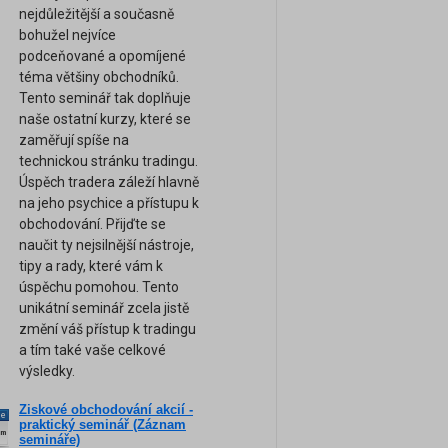
nejdůležitější a současně
bohužel nejvíce
podceňované a opomíjené
téma většiny obchodníků.
Tento seminář tak doplňuje
naše ostatní kurzy, které se
zaměřují spíše na
technickou stránku tradingu.
Úspěch tradera záleží hlavně
na jeho psychice a přístupu k
obchodování. Přijďte se
naučit ty nejsilnější nástroje,
tipy a rady, které vám k
úspěchu pomohou. Tento
unikátní seminář zcela jistě
změní váš přístup k tradingu
a tím také vaše celkové
výsledky.
Ziskové obchodování akcií -
ne
praktický seminář (Záznam
am
semináře)