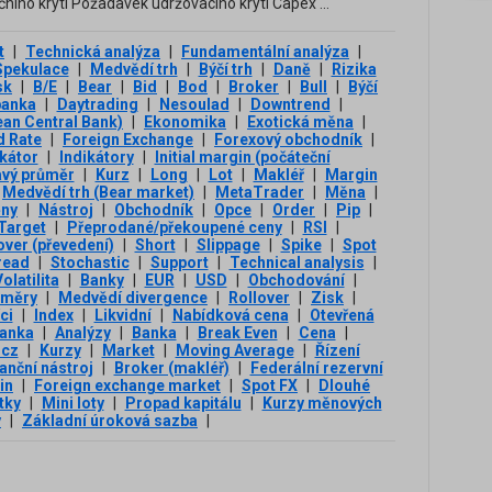
ího krytí Požadavek udržovacího krytí Capex ...
t
|
Technická analýza
|
Fundamentální analýza
|
Spekulace
|
Medvědí trh
|
Býčí trh
|
Daně
|
Rizika
sk
|
B/E
|
Bear
|
Bid
|
Bod
|
Broker
|
Bull
|
Býčí
banka
|
Daytrading
|
Nesoulad
|
Downtrend
|
an Central Bank)
|
Ekonomika
|
Exotická měna
|
d Rate
|
Foreign Exchange
|
Forexový obchodník
|
ikátor
|
Indikátory
|
Initial margin (počáteční
avý průměr
|
Kurz
|
Long
|
Lot
|
Makléř
|
Margin
Medvědí trh (Bear market)
|
MetaTrader
|
Měna
|
ny
|
Nástroj
|
Obchodník
|
Opce
|
Order
|
Pip
|
 Target
|
Přeprodané/překoupené ceny
|
RSI
|
over (převedení)
|
Short
|
Slippage
|
Spike
|
Spot
read
|
Stochastic
|
Support
|
Technical analysis
|
olatilita
|
Banky
|
EUR
|
USD
|
Obchodování
|
ůměry
|
Medvědí divergence
|
Rollover
|
Zisk
|
ci
|
Index
|
Likvidní
|
Nabídková cena
|
Otevřená
banka
|
Analýzy
|
Banka
|
Break Even
|
Cena
|
.cz
|
Kurzy
|
Market
|
Moving Average
|
Řízení
anční nástroj
|
Broker (makléř)
|
Federální rezervní
in
|
Foreign exchange market
|
Spot FX
|
Dlouhé
tky
|
Mini loty
|
Propad kapitálu
|
Kurzy měnových
y
|
Základní úroková sazba
|