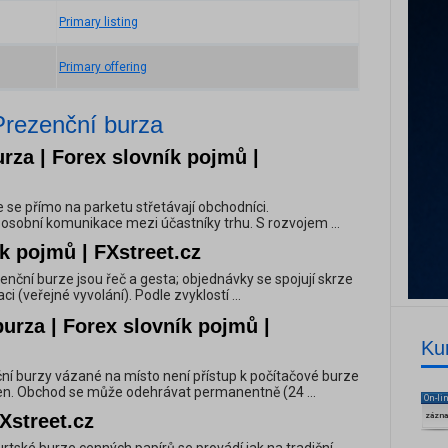
Primary listing
Primary offering
Prezenční burza
rza | Forex slovník pojmů |
 se přímo na parketu střetávají obchodníci.
e osobní komunikace mezi účastníky trhu. S rozvojem ...
k pojmů | FXstreet.cz
enční burze jsou řeč a gesta; objednávky se spojují skrze
ci (veřejné vyvolání). Podle zvyklostí ...
urza | Forex slovník pojmů |
Ku
nční burzy vázané na místo není přístup k počítačové burze
n. Obchod se může odehrávat permanentně (24 ...
On-li
Xstreet.cz
zázn