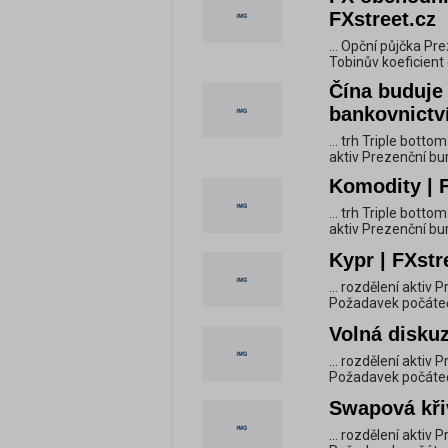
FXstreet.cz
... Opční půjčka P
Tobinův koeficient 
Čína buduje 
bankovnictví 
... trh Triple botto
aktiv Prezenční bu
Komodity | F
... trh Triple botto
aktiv Prezenční bu
Kypr | FXstr
... rozdělení akti
Požadavek počátečn
Volná diskuz
... rozdělení akti
Požadavek počátečn
Swapová křiv
... rozdělení akti