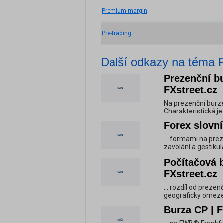
Premium margin
Pre-trading
Další odkazy na téma 
Prezenční bu
FXstreet.cz
Na prezenční burze
Charakteristická j
Forex slovní
... formami na prez
zavolání a gestikula
Počítačová b
FXstreet.cz
... rozdíl od preze
geograficky omeze
Burza CP | F