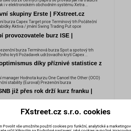
urtské burze cenných papírů se provádí jak na tradiční
ak i v elektronickém obchodním systému Xetra ...
ní skupiny Erste | FXstreet.cz
nční burza Capex Target price Termínový trh Počáteční
bídky Aktiva / jmění Swing Trading Put opce
í provozovatele burz ISE |
v Prezenční burza Termínová burza Spot a spotový trh
ího krytí Požadavek udržovacího krytí Capex ...
optimismus díky příznivé statistice z
vní manager Hodnota kurzu One Cancel the Other (OCO)
ční stability (Euroval) Prezenční burza
SNB již přes rok drží kurz franku |
í burza Capex Target price Termínový trh Počáteční
FXstreet.cz s.r.o. cookies
bídky Aktiva / jmění Swing Trading Put opce Kiwi
chodování zlata 20.2.2017 |
n Povolit vše umožníte použití cookies pro funkční, analytické a marketingo
ete určit kliknutím na Podrobné nastavení, jaké cookies je možné zpracovávat