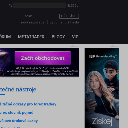
PŘIHLÁSIT
|
nová registrace
zapomenuté heslo
ÓRUM
METATRADER
BLOGY
VIP
reklama
reklama
itečné nástroje
žitečné odkazy pro forex tradery
orex slovník pojmů
větové úrokové sazby