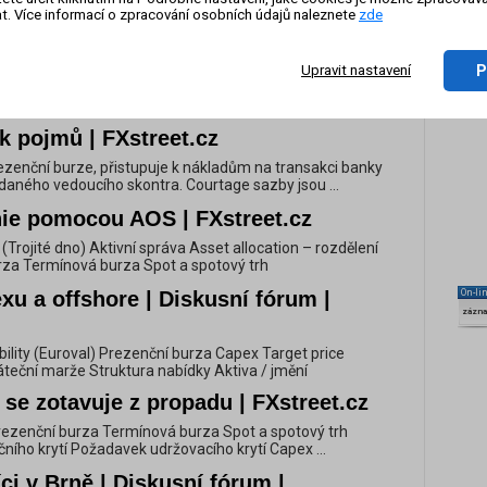
tability (Euroval) Prezenční burza Capex Target price
t. Více informací o zpracování osobních údajů naleznete
zde
teční marže Struktura nabídky Aktiva / jmění
olíme AOS | FXstreet.cz
P
Upravit nastavení
One Cancel the Other (OCO) Evropský fond finanční
) Prezenční burza Capex Target price Termínový trh
k pojmů | FXstreet.cz
rezenční burze, přistupuje k nákladům na transakci banky
 daného vedoucího skontra. Courtage sazby jsou ...
e pomocou AOS | FXstreet.cz
m (Trojité dno) Aktivní správa Asset allocation – rozdělení
rza Termínová burza Spot a spotový trh
xu a offshore | Diskusní fórum |
On-li
zázn
tability (Euroval) Prezenční burza Capex Target price
teční marže Struktura nabídky Aktiva / jmění
 se zotavuje z propadu | FXstreet.cz
v Prezenční burza Termínová burza Spot a spotový trh
ího krytí Požadavek udržovacího krytí Capex ...
i v Brně | Diskusní fórum |