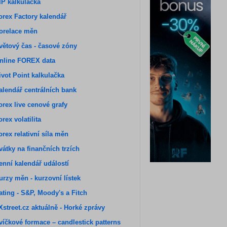
IP kalkulačka
orex Factory kalendář
orelace měn
větový čas - časové zóny
nline FOREX data
ivot Point kalkulačka
alendář centrálních bank
orex live cenové grafy
orex volatilita
orex relativní síla měn
vátky na finančních trzích
enní kalendář událostí
urzy měn - kurzovní lístek
ating - S&P, Moody's a Fitch
Xstreet.cz aktuálně - Horké zprávy
víčkové formace – candlestick patterns