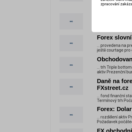
... fond finanční s
zpracování zakáza
Termínový trh Počá
V tradingu v
... Hodnota kurzu 
stability (Euroval
Forex slovní
... provedena na p
ještě courtage pro
Obchodovani
... trh Triple botto
aktiv Prezenční bu
Daně na fore
FXstreet.cz
... fond finanční s
Termínový trh Počá
Forex: Dolar
... rozdělení akti
Požadavek počátečn
FX obchodníc