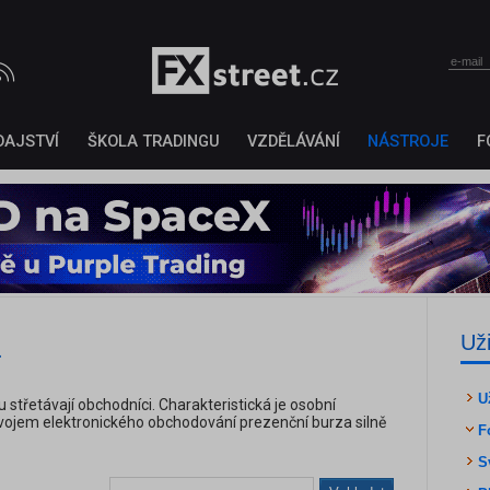
DAJSTVÍ
ŠKOLA TRADINGU
VZDĚLÁVÁNÍ
NÁSTROJE
F
a
Už
U
střetávají obchodníci. Charakteristická je osobní
vojem elektronického obchodování prezenční burza silně
F
S