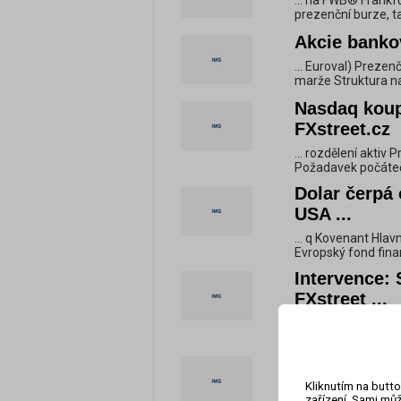
... na FWB® Frankf
prezenční burze, t
Akcie bankov
... Euroval) Preze
marže Struktura na
Nasdaq koup
FXstreet.cz
... rozdělení akti
Požadavek počátečn
Dolar čerpá 
USA ...
... q Kovenant Hla
Evropský fond finan
Intervence: 
FXstreet ...
... pojmů Prezenčn
marže Struktura na
Swingové ob
FXstreet.cz
Kliknutím na butto
zařízení. Sami můž