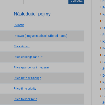
Vyhledat
P
F
Následující pojmy
K
S
PRIBOR
O
P
PRIBOR (Prague Interbank Offered Rates)
K
Price Action
F
F
Price-earnings ratio P/E
F
Price gap (cenová mezera)
S
D
Price Rate of Change
K
Price-time priority
R
F
Price to book ratio
S