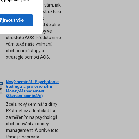
výsledků. Ukážeme vám, jak
sestavit kompletní strukturu
a logiku obchodního
řijmout vše
systému pro převod do plně
automatické podoby ve
struktuře AOS. Představíme
vám také naše vnímání,
obchodní přístupy a
strategie pomocí AOS.
Nový seminář: Psychologie
ne
tradingu a profesionální
am
Money-Management
(Záznam semináře)
Zcela nový seminář z dílny
FXstreet.cz a tentokrát se
zaměřením na psychologii
obchodování a money-
management. A právě toto
téma je naprosto