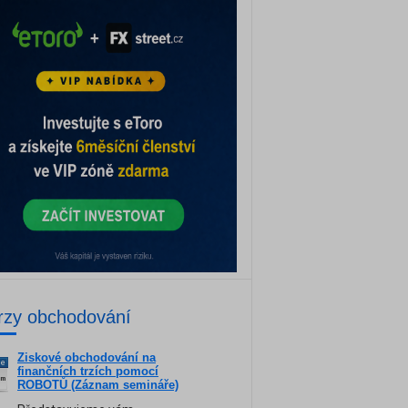
rzy obchodování
Ziskové obchodování na
ne
finančních trzích pomocí
am
ROBOTŮ (Záznam semináře)