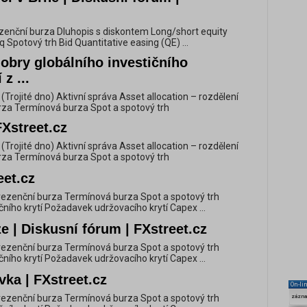
rezenční burza Dluhopis s diskontem Long/short equity
q Spotový trh Bid Quantitative easing (QE) ...
obry globálního investičního
z ...
m (Trojité dno) Aktivní správa Asset allocation – rozdělení
rza Termínová burza Spot a spotový trh
Xstreet.cz
m (Trojité dno) Aktivní správa Asset allocation – rozdělení
rza Termínová burza Spot a spotový trh
eet.cz
v Prezenční burza Termínová burza Spot a spotový trh
ího krytí Požadavek udržovacího krytí Capex ...
e | Diskusní fórum | FXstreet.cz
v Prezenční burza Termínová burza Spot a spotový trh
ího krytí Požadavek udržovacího krytí Capex ...
ka | FXstreet.cz
On-li
v Prezenční burza Termínová burza Spot a spotový trh
zázn