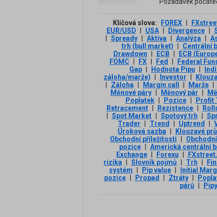
Požadavek počátečn
Klíčová slova:
FOREX
|
FXstree
EUR/USD
|
USA
|
Divergence
|
|
Spready
|
Aktiva
|
Analýza
|
A
trh (bull market)
|
Centrální 
Drawdown
|
ECB
|
ECB (Europe
FOMC
|
FX
|
Fed
|
Federal Fun
Gap
|
Hodnota Pipu
|
Ind
záloha/marže)
|
Investor
|
Klouz
|
Záloha
|
Margin call
|
Marže
|
Měnové páry
|
Měnový pár
|
Mě
Poplatek
|
Pozice
|
Profit
Retracement
|
Rezistence
|
Roll
|
Spot Market
|
Spotový trh
|
Sp
Trader
|
Trend
|
Uptrend
|
V
Úroková sazba
|
Klouzavé pr
Obchodní příležitosti
|
Obchodní
pozice
|
Americká centrální 
Exchange
|
Forexu
|
FXstreet
rizika
|
Slovník pojmů
|
Trh
|
Fin
systém
|
Pip value
|
Initial Marg
pozice
|
Propad
|
Ztráty
|
Popla
párů
|
Pip