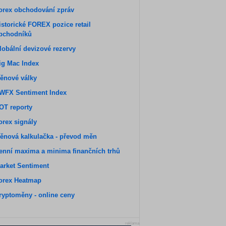
orex obchodování zpráv
istorické FOREX pozice retail
bchodníků
lobální devizové rezervy
ig Mac Index
ěnové války
WFX Sentiment Index
OT reporty
orex signály
ěnová kalkulačka - převod měn
enní maxima a minima finančních trhů
arket Sentiment
orex Heatmap
ryptoměny - online ceny
reklama