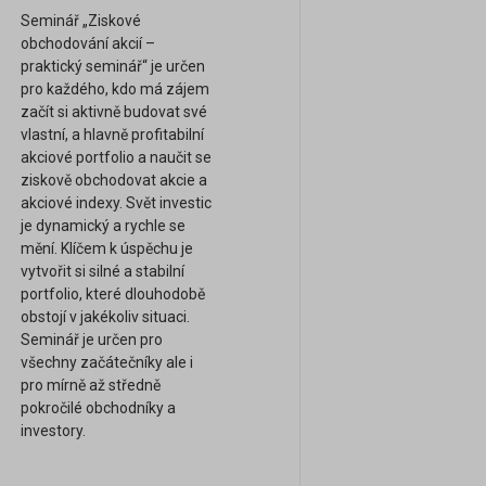
Seminář „Ziskové
obchodování akcií –
praktický seminář“ je určen
pro každého, kdo má zájem
začít si aktivně budovat své
vlastní, a hlavně profitabilní
akciové portfolio a naučit se
ziskově obchodovat akcie a
akciové indexy. Svět investic
je dynamický a rychle se
mění. Klíčem k úspěchu je
vytvořit si silné a stabilní
portfolio, které dlouhodobě
obstojí v jakékoliv situaci.
Seminář je určen pro
všechny začátečníky ale i
pro mírně až středně
pokročilé obchodníky a
investory.