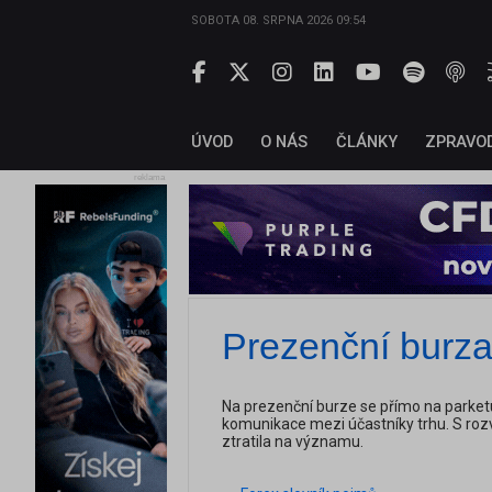
SOBOTA 08. SRPNA 2026 09:54
ÚVOD
O NÁS
ČLÁNKY
ZPRAVO
reklama
Prezenční burz
Na prezenční burze se přímo na parketu 
komunikace mezi účastníky trhu. S roz
ztratila na významu.