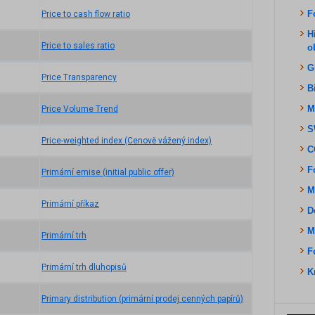
F
Price to cash flow ratio
H
Price to sales ratio
o
G
Price Transparency
B
M
Price Volume Trend
S
Price-weighted index (Cenově vážený index)
C
F
Primární emise (initial public offer)
M
Primární příkaz
D
M
Primární trh
F
Primární trh dluhopisů
K
Primary distribution (primární prodej cenných papírů)