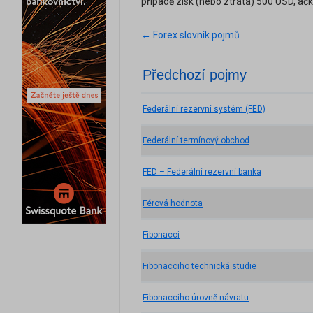
případě zisk (nebo ztráta) 500 USD, ač
← Forex slovník pojmů
Předchozí pojmy
Federální rezervní systém (FED)
Federální termínový obchod
FED – Federální rezervní banka
Férová hodnota
Fibonacci
Fibonacciho technická studie
Fibonacciho úrovně návratu