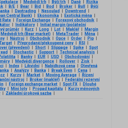
Spekulace
|
Medvědí trh
|
Býčí trh
|
Daně
|
Rizika
sk
|
B/E
|
Bear
|
Bid
|
Bod
|
Broker
|
Bull
|
Býčí
banka
|
Daytrading
|
Nesoulad
|
Downtrend
|
an Central Bank)
|
Ekonomika
|
Exotická měna
|
d Rate
|
Foreign Exchange
|
Forexový obchodník
|
ikátor
|
Indikátory
|
Initial margin (počáteční
avý průměr
|
Kurz
|
Long
|
Lot
|
Makléř
|
Margin
Medvědí trh (Bear market)
|
MetaTrader
|
Měna
|
ny
|
Nástroj
|
Obchodník
|
Opce
|
Order
|
Pip
|
 Target
|
Přeprodané/překoupené ceny
|
RSI
|
over (převedení)
|
Short
|
Slippage
|
Spike
|
Spot
read
|
Stochastic
|
Support
|
Technical analysis
|
olatilita
|
Banky
|
EUR
|
USD
|
Obchodování
|
ůměry
|
Medvědí divergence
|
Rollover
|
Zisk
|
ci
|
Index
|
Likvidní
|
Nabídková cena
|
Otevřená
banka
|
Analýzy
|
Banka
|
Break Even
|
Cena
|
.cz
|
Kurzy
|
Market
|
Moving Average
|
Řízení
anční nástroj
|
Broker (makléř)
|
Federální rezervní
in
|
Foreign exchange market
|
Spot FX
|
Dlouhé
tky
|
Mini loty
|
Propad kapitálu
|
Kurzy měnových
y
|
Základní úroková sazba
|