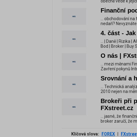
obecně vede k jejich
Finanční pod
... obchodování na 
nedaří? Nevyznáte s
4. část - Jak
... | Daně | Rizika 
Bod | Broker | Buy S
O nás | FXst
... mezi měnami Fi
Zavření pokynů Int
Srovnání a h
... Technická analý
2010 nejen na měn
Brokeři při 
FXstreet.cz
... jasné, že finan
broker zaručí, že m
Klíčová slova:
FOREX
|
FXstree