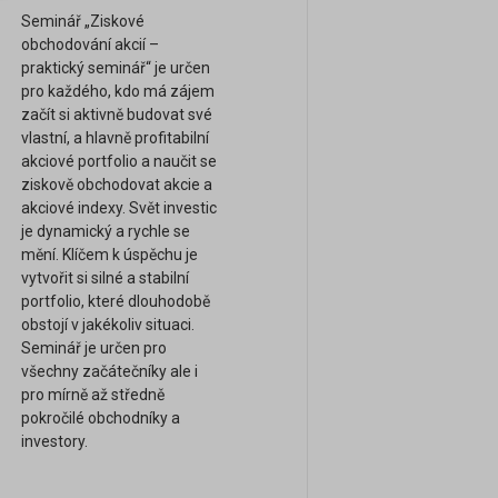
Seminář „Ziskové
obchodování akcií –
praktický seminář“ je určen
pro každého, kdo má zájem
začít si aktivně budovat své
vlastní, a hlavně profitabilní
akciové portfolio a naučit se
ziskově obchodovat akcie a
akciové indexy. Svět investic
je dynamický a rychle se
mění. Klíčem k úspěchu je
vytvořit si silné a stabilní
portfolio, které dlouhodobě
obstojí v jakékoliv situaci.
Seminář je určen pro
všechny začátečníky ale i
pro mírně až středně
pokročilé obchodníky a
investory.