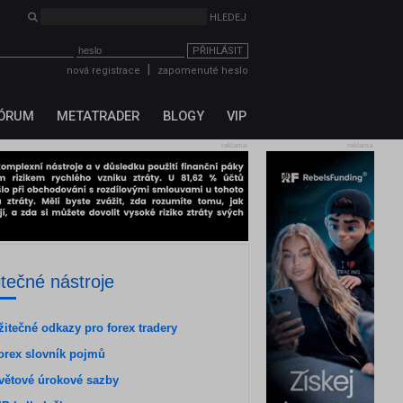
PŘIHLÁSIT
|
nová registrace
zapomenuté heslo
ÓRUM
METATRADER
BLOGY
VIP
reklama
reklama
itečné nástroje
žitečné odkazy pro forex tradery
orex slovník pojmů
větové úrokové sazby