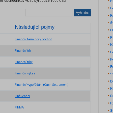
koli obchodníkův vklad byl pouze 1000 USD.
P
F
Vyhledat
K
S
Následující pojmy
O
P
Finanční termínový obchod
K
Finanční trh
F
F
Finanční trhy
F
Finanční výkaz
S
D
Finanční vypořádání (Cash Settlement)
K
R
Finfluencer
F
FINMA
S