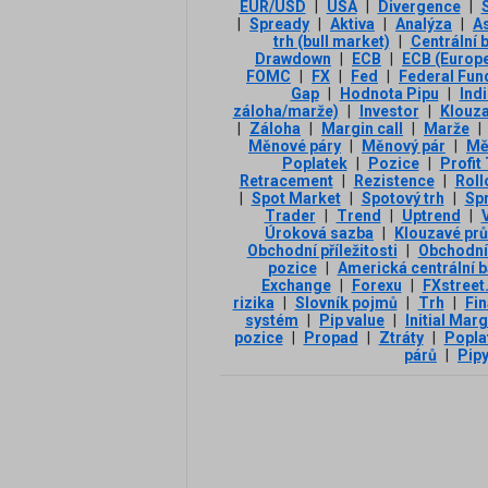
EUR/USD
|
USA
|
Divergence
|
|
Spready
|
Aktiva
|
Analýza
|
A
trh (bull market)
|
Centrální 
Drawdown
|
ECB
|
ECB (Europe
FOMC
|
FX
|
Fed
|
Federal Fun
Gap
|
Hodnota Pipu
|
Ind
záloha/marže)
|
Investor
|
Klouz
|
Záloha
|
Margin call
|
Marže
|
Měnové páry
|
Měnový pár
|
Mě
Poplatek
|
Pozice
|
Profit
Retracement
|
Rezistence
|
Roll
|
Spot Market
|
Spotový trh
|
Sp
Trader
|
Trend
|
Uptrend
|
V
Úroková sazba
|
Klouzavé pr
Obchodní příležitosti
|
Obchodní
pozice
|
Americká centrální 
Exchange
|
Forexu
|
FXstreet
rizika
|
Slovník pojmů
|
Trh
|
Fin
systém
|
Pip value
|
Initial Marg
pozice
|
Propad
|
Ztráty
|
Popla
párů
|
Pip