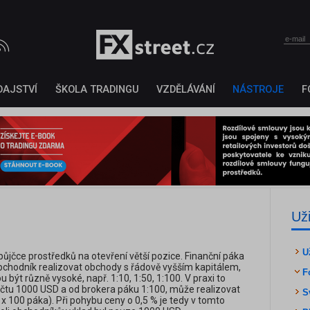
DAJSTVÍ
ŠKOLA TRADINGU
VZDĚLÁVÁNÍ
NÁSTROJE
F
Už
U
ýpůjčce prostředků na otevření větší pozice. Finanční páka
chodník realizovat obchody s řádově vyšším kapitálem,
F
ýt různě vysoké, např. 1:10, 1:50, 1:100. V praxi to
tu 1000 USD a od brokera páku 1:100, může realizovat
S
 100 páka). Při pohybu ceny o 0,5 % je tedy v tomto