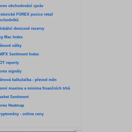
orex obchodování zpráv
istorické FOREX pozice retail
bchodníků
lobální devizové rezervy
ig Mac Index
ěnové války
WFX Sentiment Index
OT reporty
orex signály
ěnová kalkulačka - převod měn
enní maxima a minima finančních trhů
arket Sentiment
orex Heatmap
ryptoměny - online ceny
reklama