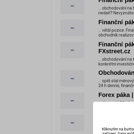
Finanční pák
... obchodování na 
nedaří? Nevyznáte s
Finanční pák
... větší pozice. 
obchodník realizov
Finanční pák
FXstreet.cz
... obchodování na
konkrétní investičn
Obchodování
... opět stal měnov
24 h denně, finančn
Forex páka |
... dispozici. Mnoh
praxi znamená, ze m
Finanční rizi
... vhodnou míru f
Kliknutím na butto
záležet na časovém 
zařízení. Sami můž