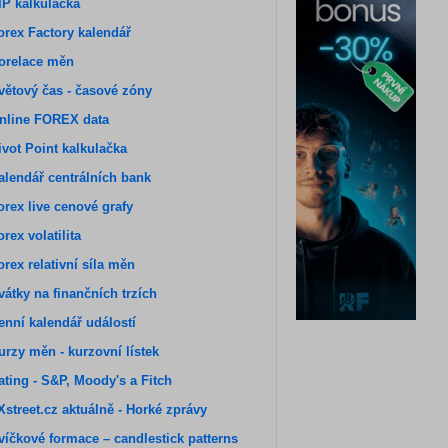
IP kalkulačka
orex Factory kalendář
orelace měn
větový čas - časové zóny
nline FOREX data
ivot Point kalkulačka
alendář centrálních bank
orex live cenové grafy
orex volatilita
orex relativní síla měn
vátky na finančních trzích
enní kalendář událostí
urzy měn - kurzovní lístek
ating - S&P, Moody's a Fitch
Xstreet.cz aktuálně - Horké zprávy
víčkové formace – candlestick patterns