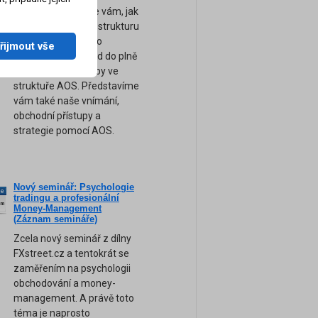
výsledků. Ukážeme vám, jak
sestavit kompletní strukturu
a logiku obchodního
řijmout vše
systému pro převod do plně
automatické podoby ve
struktuře AOS. Představíme
vám také naše vnímání,
obchodní přístupy a
strategie pomocí AOS.
Nový seminář: Psychologie
ne
tradingu a profesionální
am
Money-Management
(Záznam semináře)
Zcela nový seminář z dílny
FXstreet.cz a tentokrát se
zaměřením na psychologii
obchodování a money-
management. A právě toto
téma je naprosto