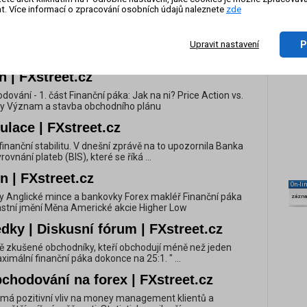
t. Více informací o zpracování osobních údajů naleznete
zde
il brokerům konec bonusů a omezení
P
Upravit nastavení
ční páky by měli používat. Jak je to v tradingu obvyklé, na
xistuje jednoduchá odpověď. Každý trader ...
n | FXstreet.cz
hodování - 1. část Finanční páka: Jak na ni? Price Action vs.
ory Význam a stavba obchodního plánu
ulace | FXstreet.cz
í finanční stabilitu. V dnešní zprávě na to upozornila Banka
ovnání plateb (BIS), které se říká ...
 | FXstreet.cz
On-li
ibry Anglické mince a bankovky Forex makléř Finanční páka
zázn
lastní jmění Měna Americké akcie Higher Low
dky | Diskusní fórum | FXstreet.cz
éně zkušené obchodníky, kteří obchodují méně než jeden
ximální finanční páka dokonce na 25:1. " ...
chodování na forex | FXstreet.cz
a má pozitivní vliv na money management klientů a