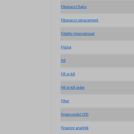
Fibonacci Ratio
Fibonacci retracement
Fidelity International
Figúra
Fill
Fill or kill
Fill or kill order
Filter
Financování CFD
Finanční analytik