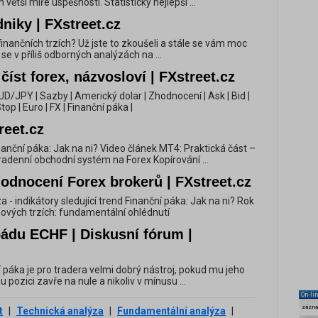
 větší míře úspěšnosti. Statisticky nejlepší ...
niky | FXstreet.cz
finančních trzích? Už jste to zkoušeli a stále se vám moc
e v příliš odborných analýzách na ...
 číst forex, názvosloví | FXstreet.cz
| AUD/JPY | Sazby | Americký dolar | Zhodnocení | Ask | Bid |
top | Euro | FX | Finanční páka |
reet.cz
nanční páka: Jak na ni? Video článek MT4: Praktická část –
radenní obchodní systém na Forex Kopírování ...
odnocení Forex brokerů | FXstreet.cz
za - indikátory sledující trend Finanční páka: Jak na ni? Rok
ových trzích: fundamentální ohlédnutí
pádu ECHF | Diskusní fórum |
ční páka je pro tradera velmi dobrý nástroj, pokud mu jeho
u pozici zavře na nule a nikoliv v mínusu ...
On-li
zázn
t
|
Technická analýza
|
Fundamentální analýza
|