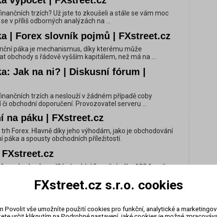
a výpočet | FXstreet.cz
finančních trzích? Už jste to zkoušeli a stále se vám moc
e v příliš odborných analýzách na ...
a | Forex slovník pojmů | FXstreet.cz
Finanční páka je mechanismus, díky kterému může
at obchody s řádově vyšším kapitálem, než má na ...
a: Jak na ni? | Diskusní fórum |
 finančních trzích a neslouží v žádném případě coby
í či obchodní doporučení. Provozovatel serveru ...
 na páku | FXstreet.cz
ý trh Forex. Hlavně díky jeho výhodám, jako je obchodování
í páka a spousty obchodních příležitostí.
 FXstreet.cz
o forex brokerů například nabízí finanční páku 100:1, což v
ůžeme otevřít pozici, která je až 100 ...
FXstreet.cz s.r.o. cookies
ka | FXstreet.cz
inanční páky není úplně jednoduché. Tato míra bude
n Povolit vše umožníte použití cookies pro funkční, analytické a marketingo
intervalu grafu, který sledujete, na tom jakou ...
ete určit kliknutím na Podrobné nastavení, jaké cookies je možné zpracovávat