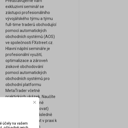
Představujeme vám
exkluzivní seminář se
zástupci profesionálního
vývojářského týmu a týmu
full-time traderů obchodující
pomocí automatických
obchodních systémů (AOS)
ve společnosti FXstreet.cz.
Hlavní náplní semináře je
profesionální využití,
optimalizace a zároveň
ziskové obchodování
pomocí automatických
obchodních systémů pro
obchodní platformu
MetaTrader včetně
praktických ukázek. Naučíte
se mimo jiné správně
ověřovat (backtestovat)
ziskovost AOS a následně
AOS reálně využívat v praxi k
vé účely na vašem
dosažení ziskových
, případně jejich