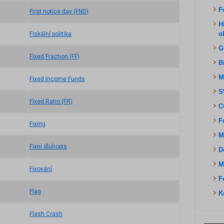
F
First notice day (FND)
H
o
Fiskální politika
G
Fixed Fraction (FF)
B
M
Fixed Income Funds
S
Fixed Ratio (FR)
C
F
Fixing
M
Fixní dluhopis
D
M
Fixování
F
Flag
K
Flash Crash