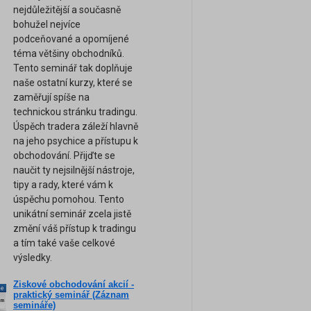
nejdůležitější a současně
bohužel nejvíce
podceňované a opomíjené
téma většiny obchodníků.
Tento seminář tak doplňuje
naše ostatní kurzy, které se
zaměřují spíše na
technickou stránku tradingu.
Úspěch tradera záleží hlavně
na jeho psychice a přístupu k
obchodování. Přijďte se
naučit ty nejsilnější nástroje,
tipy a rady, které vám k
úspěchu pomohou. Tento
unikátní seminář zcela jistě
změní váš přístup k tradingu
a tím také vaše celkové
výsledky.
Ziskové obchodování akcií -
ne
praktický seminář (Záznam
am
semináře)