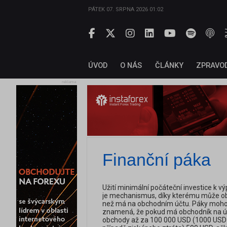
PÁTEK 07. SRPNA 2026 01:02
ÚVOD
O NÁS
ČLÁNKY
ZPRAVO
reklama
Finanční páka
Užití minimální počáteční investice k v
je mechanismus, díky kterému může ob
než má na obchodním účtu. Páky mohou b
znamená, že pokud má obchodník na úč
obchody až za 100 000 USD (1000 USD x