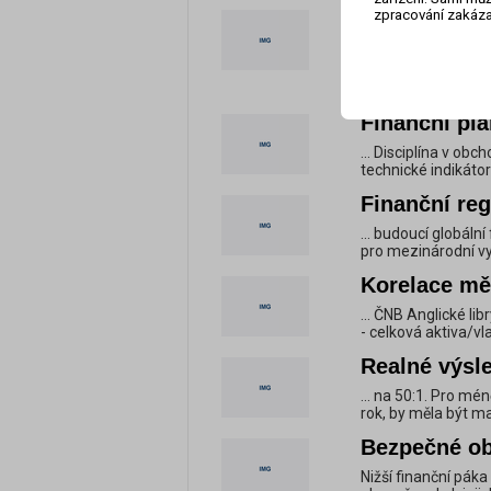
zpracování zakáza
Cysec naříd
páky ...
... jakou míru finan
takovou otázku nee
Finanční plá
... Disciplína v obc
technické indikát
Finanční reg
... budoucí globáln
pro mezinárodní vyr
Korelace měn
... ČNB Anglické l
- celková aktiva/v
Realné výsle
... na 50:1. Pro m
rok, by měla být ma
Bezpečné ob
Nižší finanční pák