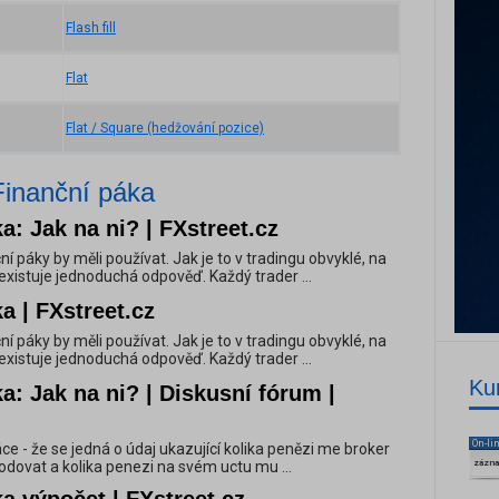
Flash fill
Flat
Flat / Square (hedžování pozice)
Finanční páka
a: Jak na ni? | FXstreet.cz
ční páky by měli používat. Jak je to v tradingu obvyklé, na
xistuje jednoduchá odpověď. Každý trader ...
a | FXstreet.cz
ční páky by měli používat. Jak je to v tradingu obvyklé, na
xistuje jednoduchá odpověď. Každý trader ...
Ku
a: Jak na ni? | Diskusní fórum |
On-li
páce - že se jedná o údaj ukazující kolika penězi me broker
dovat a kolika penezi na svém uctu mu ...
zázn