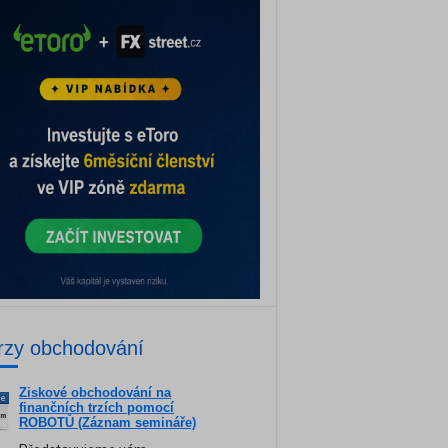
rzy obchodování
Ziskové obchodování na
ne
finančních trzích pomocí
am
ROBOTŮ (Záznam semináře)