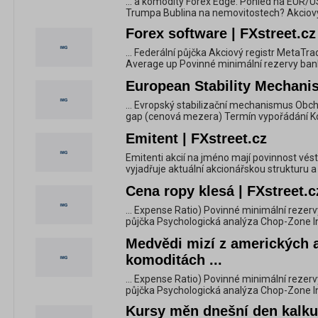
... a komodity Forex Edge: Pohled na EUR
Trumpa Bublina na nemovitostech? Akciový 
Forex software | FXstreet.cz
... Federální půjčka Akciový registr MetaTr
Average up Povinné minimální rezervy ban
European Stability Mechanis
... Evropský stabilizační mechanismus Obcho
gap (cenová mezera) Termín vypořádání 
Emitent | FXstreet.cz
Emitenti akcií na jméno mají povinnost vést 
vyjadřuje aktuální akcionářskou strukturu a j
Cena ropy klesá | FXstreet.c
... Expense Ratio) Povinné minimální rezerv
půjčka Psychologická analýza Chop-Zone In
Medvědi mizí z amerických ak
komoditách ...
... Expense Ratio) Povinné minimální rezerv
půjčka Psychologická analýza Chop-Zone In
Kursy měn dnešní den kalkul