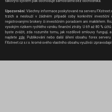
takovýto systém pak obchoduje samostatně bez obchodníka.
Upozornění:
Všechny informace poskytované na serveru FXstreet.cz
trzích a neslouží v žádném případě coby konkrétní investiční č
registrovanými brokery či investičním poradcem ani makléřem. Rozd
vysokým rizikem rychlého vzniku finanční ztráty. U 69 až 80 % účtů 
byste zvážit, zda rozumíte tomu, jak rozdílové smlouvy fungují, a
najdete
zde
. Publikování nebo další šíření obsahu forex serveru
FXstreet.cz s.r.o. kromě svého vlastního obsahu využívá i zpravodajs