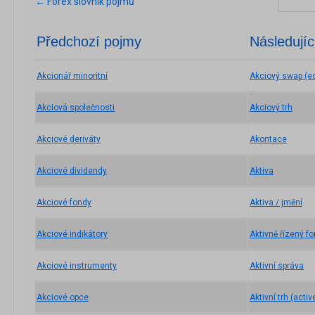
← Forex slovník pojmů
Předchozí pojmy
Následujíc
Akcionář minoritní
Akciový swap (e
Akciová společnosti
Akciový trh
Akciové deriváty
Akontace
Akciové dividendy
Aktiva
Akciové fondy
Aktiva / jmění
Akciové indikátory
Aktivně řízený f
Akciové instrumenty
Aktivní správa
Akciové opce
Aktivní trh (acti