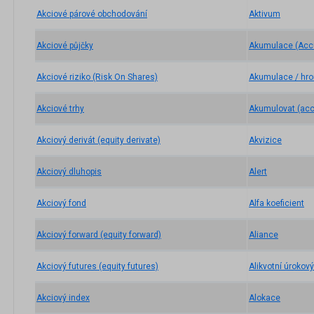
Akciové párové obchodování
Aktivum
Akciové půjčky
Akumulace (Acc
Akciové riziko (Risk On Shares)
Akumulace / hr
Akciové trhy
Akumulovat (ac
Akciový derivát (equity derivate)
Akvizice
Akciový dluhopis
Alert
Akciový fond
Alfa koeficient
Akciový forward (equity forward)
Aliance
Akciový futures (equity futures)
Alikvotní úrokov
Akciový index
Alokace