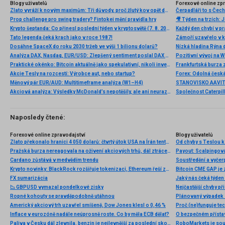
Blogy uživatelů
Forexové online zp
Zlato vyráží k novým maximům: Tři důvody, proč žlutý kov opět dominuje
Prop challenge pro swing tradery? Fintokei mění pravidla hry
Krypto šeptanda: Co přinesl poslední týden v kryptosvětě (7. 8. 2026)
Tato legenda čeká krach jako v roce 1987!
Dosáhne SpaceX do roku 2030 tržeb ve výši 1 bilionu dolarů?
Nízká hladina Rýna 
Analýza DAX, Nasdaq, EUR/USD: Zlepšený sentiment poslal DAX na nová maxima
Pozitivní vývoj na Wa
Praktické okénko: Bitcoin aktuálně jako spekulativní, nikoli investiční aktivum
Frankfurtská burza 
Akcie Tesly na rozcestí: Výrobce aut, nebo startup?
Měnový pár EUR/AUD: Multitimeframe analýza (W1–H4)
Akciová analýza: Výsledky McDonald’s nepotěšily, ale ani neurazily. Jakou vizi společnost prezentovala?
Naposledy čtené:
Forexové online zpravodajství
Blogy uživatelů
Zlato překonalo hranici 4 050 dolarů: čtvrtý útok USA na Írán tento týden kov silně zasáhl
Pražská burza nereagovala na oživení akciových trhů, dál ztrácela
Payout: Scalpingová 
Cardano zůstává v medvědím trendu
Krypto novinky: BlackRock rozšiřuje tokenizaci, Ethereum řeší zásadní změnu stakingu 🚨
Bitcoin CME GAP je 
FX sumarizácia
Jaký nás čeká týden
📉 GBPUSD vymazal pondelkové zisky
Ropné kohouty se pravděpodobně utáhnou
Plánovaný výpadek 
Americký akciový trh uzavřel smíšeně, Dow Jones klesl o 0,46 %
Proč (ne)funguje te
Inflace v eurozóně nadále neúprosně roste. Co by měla ECB dělat?
O bezpečném přísta
Paliva v Česku dál zlevnila, benzin je nejlevnější za poslední skoro tři roky
RoboMarkets je sou