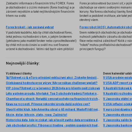
Základní informace o finančním trhu FOREX. Forex
Forex je celosvětová burzovní síť, v jej
je obchodování s cizími měnami (forex trading) a je
obchoduje se všemi světovými měnami,
zároveň největším a také nejlikvidnějším finančním
koruny. Na forexu obchodují banky, fondy
trhem na světě.
brokeři a podobné instituce, ale také jedn
otevřený všem.
Forex brokeři - jak správně vybrat
V podstatě každého, kdo by chtěl obchodovat forex,
Snem některých obchodníků je obchodo
čeká jednou rozhodování o tom, s jakým brokerem
nutnosti jakéhokoliv zásahu do obchod
(přeloženo jako makléř/broker nebo zprostředkovatel)
fikce nebo reálná záležitost? Kolik z nás
by chtěl mít co do činění a svěřil mu své finance
"roboti" mohou profitabilně obchodovat
určené k obchodování. Velmi rád bych vám přiblížil
principech fungují?
problematiku výběru brokera, rozdíl mezi
jednotlivými typy brokerů a v neposlední řadě uvedu
několik příkladů nejznámějších z nich.
Nejnovější články:
Vzdělávací články
Denní kalendář udál
🚀 FXstreet.cz & eToro přinášejí exkluzivní akci: Získejte 6měsíční členství ve VIP zóně ZDARMA
V USA prodeje exist
Očekávaná hodnota prop výzvy: Kdy se nákup challenge vyplatí?
V USA ADP report z
VIP zóna FXstreet.cz v červenci 2026 byla pro klienty opět zisková
V Austrálii tisková
Léto v plném proudu, trhy také: Top 3 obchody traderů Fintokei na indexech a zlatě
V Austrálii rozhodn
Chamtivost a strach: Největší cenové pohyby na finančních trzích (červenec 2026)
V Japonsku státní s
Káva na rozcestí. Přinese rekordní úroda další pokles cen?
V USA inflační oček
Stvořil elitní klub, kde Ameriku obral o 65 miliard. Madoff řídil největší Ponzi dějin
V eurozóně důvěra i
Akcie, dolar, bitcoin, zlato, ropa: Začíná to!
V Japonsku ekonom
Historická data, kde je získat, jak připojit svého data providera do MultiCharts a proč je budeme potřebovat? (4. díl)
V Japonsku saldo b
Jak obchodují profíci: Fibonacci trading - systém úspěšných traderů
V Japonsku bankovn