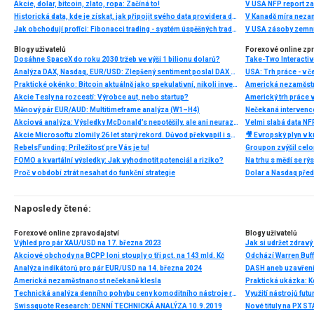
Akcie, dolar, bitcoin, zlato, ropa: Začíná to!
V USA NFP report z
Historická data, kde je získat, jak připojit svého data providera do MultiCharts a proč je budeme potřebovat? (4. díl)
V Kanadě míra neza
Jak obchodují profíci: Fibonacci trading - systém úspěšných traderů
V USA zásoby zemní
Blogy uživatelů
Forexové online zp
Dosáhne SpaceX do roku 2030 tržeb ve výši 1 bilionu dolarů?
Analýza DAX, Nasdaq, EUR/USD: Zlepšený sentiment poslal DAX na nová maxima
Praktické okénko: Bitcoin aktuálně jako spekulativní, nikoli investiční aktivum
Americká nezaměstn
Akcie Tesly na rozcestí: Výrobce aut, nebo startup?
Americký trh práce 
Měnový pár EUR/AUD: Multitimeframe analýza (W1–H4)
Nečekaná intervenc
Akciová analýza: Výsledky McDonald’s nepotěšily, ale ani neurazily. Jakou vizi společnost prezentovala?
Velmi slabá data NFP
Akcie Microsoftu zlomily 26 let starý rekord. Důvod překvapil i samotné investory
🎥 Evropský plyn v kr
RebelsFunding: Príležitosť pre Vás je tu!
FOMO a kvartální výsledky: Jak vyhodnotit potenciál a riziko?
Proč v období ztrát nesahat do funkční strategie
Dolar a Nasdaq před
Naposledy čtené:
Forexové online zpravodajství
Blogy uživatelů
Výhled pro pár XAU/USD na 17. března 2023
Jak si udržet zdravý
Akciové obchody na BCPP loni stouply o tři pct. na 143 mld. Kč
Odchází Warren Buff
Analýza indikátorů pro pár EUR/USD na 14. března 2024
DASH aneb uzavřen
Americká nezaměstnanost nečekaně klesla
Praktická ukázka: Kd
Technická analýza denního pohybu ceny komoditního nástroje ropa, čtvrtek 12. června 2025
Využití nástrojů fut
Swissquote Research: DENNÍ TECHNICKÁ ANALÝZA 10.9.2019
Nové tituly na PX 