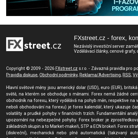
FXstreet.cz - forex, ko
Nezávislý investiční server zaměř
Vzdělávací články, cenové grafy,
Copyright © 2009 - 2026
FXstreet.cz
s.r.o. - Závazná pravidla pro p
Pravidla diskuse
,
Obchodní podmínky
,
Reklama/Advertising
,
RSS
,
Vý
Hlavní světové měny jsou americký dolar (USD), euro (EUR), britská 
světě, na kterém se obchoduje s měnami. Forex nemá žádné centrál
obchodník na forexu, který vydělává na pohyb měn, respektive na v
neboli obchodování na forexu) je forex kalendář, který ukazuje č
volatility a prudké pohyby v finančních trzích. Fundamentální ana
upozornění na nebezpečné pohyby. Forex broker je zprostředkov
základních skupin a to Market-makeři, STP a ECN brokeři. Forex stra
(diskreční), mechanická nebo plně automatická (takzvaný aut