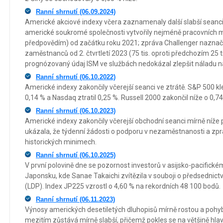
Ranní shrnutí (06.09.2024)
Americké akciové indexy včera zaznamenaly další slabší seanci
americké soukromé společnosti vytvořily nejméně pracovních míst
předpovědím) od začátku roku 2021; zpráva Challenger naznači
zaměstnanců od 2. čtvrtletí 2023 (75 tis. oproti předchozím 25 ti
prognózovaný údaj ISM ve službách nedokázal zlepšit náladu na
Ranní shrnutí (06.10.2022)
Americké indexy zakončily včerejší seanci ve ztrátě. S&P 500 kl
0,14 % a Nasdaq ztratil 0,25 %. Russell 2000 zakončil níže o 0,74
Ranní shrnutí (06.10.2023)
Americké indexy zakončily včerejší obchodní seanci mírně níže 
ukázala, že týdenní žádosti o podporu v nezaměstnanosti a zprá
historických minimech.
Ranní shrnutí (06.10.2025)
V první polovině dne se pozornost investorů v asijsko-pacifické
Japonsku, kde Sanae Takaichi zvítězila v souboji o předsednict
(LDP). Index JP225 vzrostl o 4,60 % na rekordních 48 100 bodů.
Ranní shrnutí (06.11.2023)
Výnosy amerických desetiletých dluhopisů mírně rostou a pohyb
mezitím zůstává mírně slabší, přičemž pokles se na většině hl