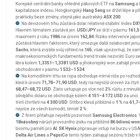
Korejské centrální banky ohledně pákových ETF na
Samsung
a
kapitalizace indexu. Hongkongský
Hang Seng
se držel lépe a př
prakticky beze změny, stejně jako australský
ASX 200
.
Na devizovém trhu zůstává dolar relativně stabilní. Index
DX
Hlavním tématem zůstává jen.
USD/JPY
se drží v pásmu
161,5
maximem z roku
1986
na úrovni
162,84
. Riziko intervence jap
zůstává hlavním faktorem, který omezuje další oslabování jenu.
Sachs
, která zvýšila svůj výhled na
165
, však upozorňují, že s
makroekonomických fundamentů trend trvale nezvrátí. Euro se 
libra kolem
1,3351–1,3381 USD
a jihokorejský won zahájil prvn
obchodování v pásmu
1 532–1 534
.
Na komoditním trhu se ropa obchoduje mírně níže po rozho
klesl k úrovni
71,78–71,90 USD
, tedy na nejnižší úroveň za čtyř
68,47–68,72 USD
. Zlato ustupuje po více než
2%
růstu z minulé
silnějšího dolaru se obchoduje kolem
4 151–4 172 USD
za unci.
třetí čtvrtletí na
4 300 USD
. Stříbro klesá přibližně o
1 %
na
61,7
nejvíce ze všech komodit, téměř
2 %
.
Z firem přitahuje největší pozornost
Samsung Electronics
.
18násobný
nárůst provozního zisku na přibližně
86 bilionů wo
boomu pamětí pro
AI
.
SK Hynix
připravuje vstup na burzu v US
Delta Air Lines
a
PepsiCo
tento týden zahajují sezónu tržeb 