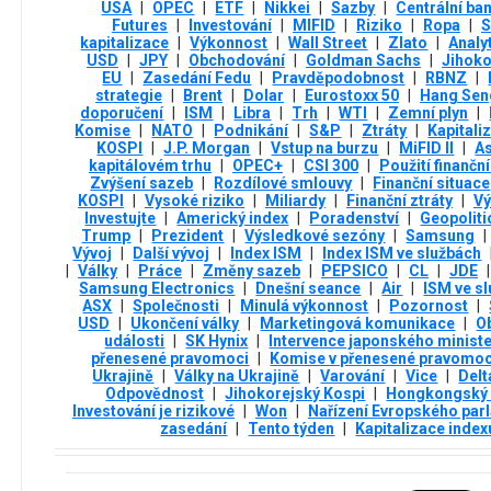
USA
|
OPEC
|
ETF
|
Nikkei
|
Sazby
|
Centrální ba
Futures
|
Investování
|
MIFID
|
Riziko
|
Ropa
|
S
kapitalizace
|
Výkonnost
|
Wall Street
|
Zlato
|
Analyt
USD
|
JPY
|
Obchodování
|
Goldman Sachs
|
Jihoko
EU
|
Zasedání Fedu
|
Pravděpodobnost
|
RBNZ
|
strategie
|
Brent
|
Dolar
|
Eurostoxx 50
|
Hang Sen
doporučení
|
ISM
|
Libra
|
Trh
|
WTI
|
Zemní plyn
|
Komise
|
NATO
|
Podnikání
|
S&P
|
Ztráty
|
Kapitali
KOSPI
|
J.P. Morgan
|
Vstup na burzu
|
MiFID II
|
As
kapitálovém trhu
|
OPEC+
|
CSI 300
|
Použití finančn
Zvýšení sazeb
|
Rozdílové smlouvy
|
Finanční situace
KOSPI
|
Vysoké riziko
|
Miliardy
|
Finanční ztráty
|
Vý
Investujte
|
Americký index
|
Poradenství
|
Geopoliti
Trump
|
Prezident
|
Výsledkové sezóny
|
Samsung
|
Vývoj
|
Další vývoj
|
Index ISM
|
Index ISM ve službách
|
Války
|
Práce
|
Změny sazeb
|
PEPSICO
|
CL
|
JDE
|
Samsung Electronics
|
Dnešní seance
|
Air
|
ISM ve s
ASX
|
Společnosti
|
Minulá výkonnost
|
Pozornost
|
USD
|
Ukončení války
|
Marketingová komunikace
|
O
události
|
SK Hynix
|
Intervence japonského ministe
přenesené pravomoci
|
Komise v přenesené pravomoc
Ukrajině
|
Války na Ukrajině
|
Varování
|
Vice
|
Delt
Odpovědnost
|
Jihokorejský Kospi
|
Hongkongský
Investování je rizikové
|
Won
|
Nařízení Evropského par
zasedání
|
Tento týden
|
Kapitalizace index