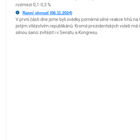
rozmezí 0,1-0,3 %.
Ranní shrnutí (06.11.2024)
V první části dne jsme byli svědky poměrně silné reakce trhů na 
jistým vítězstvím republikánů. Kromě prezidentských voleb má 
silnou šanci zvítězit i v Senátu a Kongresu.