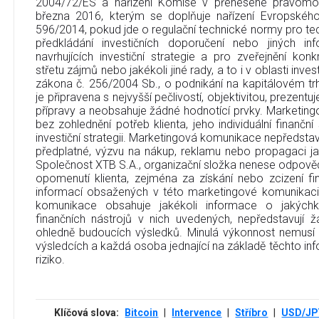
2004/72/ES a nařízení Komise v přenesené pravomo
března 2016, kterým se doplňuje nařízení Evropskéh
596/2014, pokud jde o regulační technické normy pro tec
předkládání investičních doporučení nebo jiných in
navrhujících investiční strategie a pro zveřejnění ko
střetu zájmů nebo jakékoli jiné rady, a to i v oblasti inve
zákona č. 256/2004 Sb., o podnikání na kapitálovém t
je připravena s nejvyšší pečlivostí, objektivitou, prezent
přípravy a neobsahuje žádné hodnotící prvky. Marketin
bez zohlednění potřeb klienta, jeho individuální finanční
investiční strategii. Marketingová komunikace nepředstavu
předplatné, výzvu na nákup, reklamu nebo propagaci jak
Společnost XTB S.A., organizační složka nenese odpověd
opomenutí klienta, zejména za získání nebo zcizení fi
informací obsažených v této marketingové komunikaci
komunikace obsahuje jakékoli informace o jakýchko
finančních nástrojů v nich uvedených, nepředstavují
ohledně budoucích výsledků. Minulá výkonnost nemusí
výsledcích a každá osoba jednající na základě těchto info
riziko.
Klíčová slova:
Bitcoin
|
Intervence
|
Stříbro
|
USD/JP