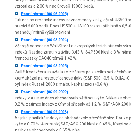
nových historických maximech. US500 si připsal téměř 1,20 %
vzrostl až o 2,00 % nad úroveň 19000 bodů.
Ranní shrnutí (06.06.2025)
Futures na americké indexy zaznamenaly zisky, ačkoli US500 se
hranici 6 000 bodů. Dnes US500 a US100 rostou přibližně o 0,5-0
naznačují mírně vyšší otevření.
Ranní shrnutí (06.08.2024)
Včerejší seance na Wall Street a evropských trzích přinesla výra
indexů. Nasdaq ztratil v závěru 3,43 %, S&P500 klesl o 3 %, něm
francouzský CAC40 téměř 1,42 %.
Ranní shrnutí (06.08.2025)
Wall Street včera uzavřela se ztrátami po slabším než očekáv
který ukázal na rostoucí cenové tlaky (S&P 500: -0,5 %, DJIA: -0
byl index Russell 2000 s malou kapitalizací (+0,6 %).
Ranní shrnutí (06.09.2022)
Indexy z Asie se dnes obchodovaly většinou výše. Nikkei se obch
0,2 %, zatímco indexy z Číny si připsaly až 1,2 %. S&P/ASX 200 kl
Ranní shrnutí (06.09.2023)
Asijsko-pacifické indexy se obchodovaly převážně níže. Pouze 
výše o 0,70 %. AustralskýS&P/ASX 200 klesl o 0,45 %, Kospi se 
z Číny se obchodovaly o 0,65 % níže.