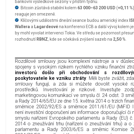
bankovní výsledkové sezóny v příštím týdnu.
Bitcoin zůstává stabilní kolem
63 000–63 200 USD
(
+0,11 %
reaguje jen omezeně.
Klíčovými událostmi dnešní seance budou americký index
IS
Wallera
a
Lagardeové
na konferenci ECB a další vývoj kolem j
by mohl vyvolat intervenci Tokia. Ve středu se pozornost přes
rozhodnutí
RBNZ
, kde se očekává zvýšení sazeb na
2,50 %
.
Rozdílové smlouvy jsou komplexní nástroje a v důsledk
spojeny s vysokým rizikem rychlého vzniku finanční ztr
investorů došlo při obchodování s rozdílov
poskytovatele ke vzniku ztráty
. Měli byste zvážit, zd
smlouvy fungují, a zda si můžete dovolit vysoké riz
prostředků. Investování je rizikové. Investujte zo
marketingovou komunikací ve smyslu čl. 24 odst. 3 sm
a Rady 2014/65/EU ze dne 15. května 2014 o trzích finan
směrnice 2002/92/ES a směrnice 2011/61/EU (MiFID I
není investiční doporučení ani informace doporučující či na
smyslu nařízení Evropského parlamentu a Rady (EU) č
2014 o zneužívání trhu (nařízení o zneužívání trhu) a 
parlamentu a Rady 2003/6/ES a směrnic Komise 2