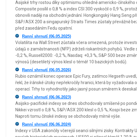
Asijské trhy rostou díky optimismu ohledně americko-čínského
Composite posílil o 0,8 % a index CSI 300 vyskočil o 0,9 %, protož
obnovili naději na obchodní jednání. Hongkongský Hang Seng při
S&P/ASX 200 a singapurský Straits Times zůstaly převážně bez
před zasedáním Fedu opatrní.
Ranní shrnutí (06.05.2025)
Volatilita na Wall Street zůstala včera omezená, protože inves
údajů o zaměstnanosti (NFP) zdrželi riskantních pohybů. Vedle
-0,2 %, Russell2000: -0,2 %, Nasdaq: +0,3 %, S&P 500 beze změn
výnosů (desetiletý výnos klesl o téměř 10 bazických bodů).
Ranní shrnutí (06.05.2026)
Rubio oznámil konec operace Epic Fury, zatímco Hegseth uvedl, 
řekl, že íránské útoky nepřekročily hranici, která by vyžadoval
operací. Trhy to vyhodnotily jako jasný posun směrem k deeskal
Ranní shrnutí (06.06.2023)
Asijsko-pacifické indexy se dnes obchodovaly smíšeně po pondě
Nikkei vzrostl o 0,8 %, S&P/ASX 200 klesl o 0,5 %, Kospi beze změ
Naproti tomu čínské indexy se obchodovaly mírně výše.
Ranní shrnutí (06.06.2024)
Indexy v USA zakončily včerejší seanci silnými zisky. Kontrakty