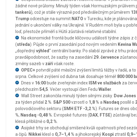
žádné nové průlomy. Minulý týden však Hormuzským průlivem 
tankerů
), což je stále výrazně pod předválečným průměrem
13
Trump
odcestuje na summit
NATO
v Turecku, kde je plánován
jednání o ukončení války na Ukrajině. V Rudém moři byla u po
loď, přestože příměří s Hútíi zůstává relativně stabilní.
Na ekonomické frontě bude klíčovou událostí týdne zápis z
(
středa
). Půjde o první zasedání pod novým vedením
Kevina W
„dopředný
výhled
“ centrální banky. Po slabší zprávě z trhu prác
pravděpodobnost, že sazby na zasedání
29. července
zůstanou
změny sazeb v
září
však roste.
OPEC+
potvrdil páté měsíční zvýšení limitů těžby v řadě, a to
srpna. Celkové zvýšení od dubna tak dosahuje téměř
800 000 b
Dnes v
16:00
bude zveřejněn index
ISM ve službách
za červ
předchozím
54,5
. Večer vystoupí člen Fedu
Waller
.
Wall Street zakončila minulý týden silnými zisky.
Dow Jones
za týden přidal
2 %
.
S&P 500
vzrostl o
1,8 %
a
Nasdaq
posílil o
polovodičového sektoru (
SMH ETF -3,2 %
). Futures se dnes ob
%
,
Nasdaq -0,48 %
. Evropské futures (
DAX
,
FTSE
) zůstávají b
klesá přibližně o
0,2 %
.
Asijské trhy se obchodují smíšeně kvůli opatrnosti před sezó
a čipů.
Nikkei
klesl o
0,7–1,4 %
a jihokorejský
Kospi
ztratil
0,9–