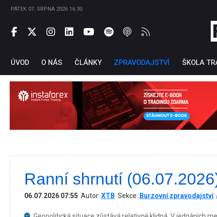
PÁTEK 07. SRPNA 2026 16:30
ÚVOD
O NÁS
ČLÁNKY
ZPRAVODAJSTVÍ
ŠKOLA TR
Ranní shrnutí (06.07.2026
Ti
06.07.2026 07:55
Autor:
XTB
Sekce:
Burzovní zpravodajství
Geopolitická situace zůstává relativně klidná. V jednáních m