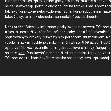
fundamentálních zpráv. Online grafy pro forex můžete sledovat na 
nejnavštěvovanější portál o obchodování na forexu u nás. Forex zprav
tak jako forex zone nebo vzdělávací zóna. Forex robot je jiný náz
takovýto systém pak obchoduje samostatně bez obchodníka.
Upozornění:
Všechny informace poskytované na serveru FXstreet.cz
trzích a neslouží v žádném případě coby konkrétní investiční č
registrovanými brokery či investičním poradcem ani makléřem. Rozd
vysokým rizikem rychlého vzniku finanční ztráty. U 69 až 80 % účtů 
byste zvážit, zda rozumíte tomu, jak rozdílové smlouvy fungují, a
najdete
zde
. Publikování nebo další šíření obsahu forex serveru
FXstreet.cz s.r.o. kromě svého vlastního obsahu využívá i zpravodajs