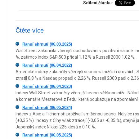
Sdílení článku:
Čtěte více
Ranní shrnutí (06.03.2025)
Wall Street zakončila včerejší obchodování v pozitivní náladě. I
%, zatímco index S&P 500 přidal 1,12 % a Russell 2000 1,02 %.
Ranní shrnutí (06.04.2022)
Americké indexy zakončily včerejší seanci na nižších úrovních. 
ztratil 0,8 % a Nasdaq propadl o 2,26 %. Russell 2000 padl o 2,3
Ranní shrnutí (06.04.2023)
Indexy Wall Street zakončily včerejší seanci většinou níže. Nála
a komentáře Mesterové z Fedu, která poukazuje na zpomalení
Ranní shrnutí (06.05.2024)
Indexy z Asie a Tichomoří prožívají smíšenou seanci. Nejvíce 
(+0,35 %). Indexy z Číny však ztrácejí (-0,05 až -0,35 %), stejně 
Japonský index Nikkei 225 klesá o 0,10 %.
Ranní shrnutí (06.05.2025)