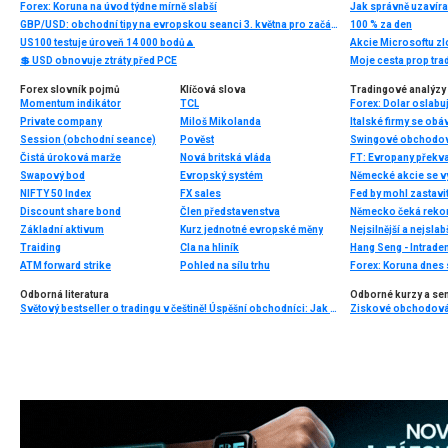
Forex: Koruna na úvod týdne mírně slabší
Jak správně uzavírat
GBP/USD: obchodní tipy na evropskou seanci 3. května pro začátečníky
100 % za den
US100 testuje úroveň 14 000 bodů🔼
💲 USD obnovuje ztráty před PCE
Moje cesta prop trad
Forex slovník pojmů
Klíčová slova
Tradingové analýzy 
Momentum indikátor
TCL
Private company
Miloš Mikolanda
Italské firmy se ob
Session (obchodní seance)
Pověst
Swingové obchodov
Čistá úroková marže
Nová britská vláda
Swapový bod
Evropský systém
Německé akcie se v
NIFTY 50 Index
FX sales
Fed by mohl zastavi
Discount share bond
Člen představenstva
Základní aktivum
Kurz jednotné evropské měny
Nejsilnější a nejsla
Traiding
Cla na hliník
Hang Seng - Intrade
ATM forward strike
Pohled na sílu trhu
Odborná literatura
Odborné kurzy a se
Světový bestseller o tradingu v češtině! Úspěšní obchodníci: Jak běžní lidé porážejí Wall Street v jeho vlastní hře