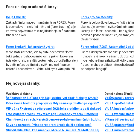
Forex - doporučené články:
Co je FOREX?
Forex pro začátečníky
Základní informace o finančním trhu FOREX. Forex
Forex je celosvětová burzovní síť, v jej
je obchodování s cizími měnami (forex trading) a je
obchoduje se všemi světovými měnami,
zároveň největším a také nejlikvidnějším finančním
koruny. Na forexu obchodují banky, fondy
trhem na světě.
brokeři a podobné instituce, ale také jedn
otevřený všem.
Forex brokeři - jak správně vybrat
V podstatě každého, kdo by chtěl obchodovat forex,
Snem některých obchodníků je obchodo
čeká jednou rozhodování o tom, s jakým brokerem
nutnosti jakéhokoliv zásahu do obchod
(přeloženo jako makléř/broker nebo zprostředkovatel)
fikce nebo reálná záležitost? Kolik z nás
by chtěl mít co do činění a svěřil mu své finance
"roboti" mohou profitabilně obchodovat
určené k obchodování. Velmi rád bych vám přiblížil
principech fungují?
problematiku výběru brokera, rozdíl mezi
jednotlivými typy brokerů a v neposlední řadě uvedu
několik příkladů nejznámějších z nich.
Nejnovější články:
Vzdělávací články
Denní kalendář udál
🚀 FXstreet.cz & eToro přinášejí exkluzivní akci: Získejte 6měsíční členství ve VIP zóně ZDARMA
Ve Švýcarsku rezer
Očekávaná hodnota prop výzvy: Kdy se nákup challenge vyplatí?
V USA spotřebitelsk
VIP zóna FXstreet.cz v červenci 2026 byla pro klienty opět zisková
V USA bude mít slo
Léto v plném proudu, trhy také: Top 3 obchody traderů Fintokei na indexech a zlatě
V USA týdenní statist
Chamtivost a strach: Největší cenové pohyby na finančních trzích (červenec 2026)
V Kanadě Ivey index
Káva na rozcestí. Přinese rekordní úroda další pokles cen?
V USA průměrný hod
Stvořil elitní klub, kde Ameriku obral o 65 miliard. Madoff řídil největší Ponzi dějin
V USA míra nezaměs