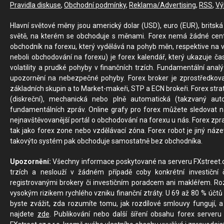
Pravidla diskuse
,
Obchodní podmínky
,
Reklama/Advertising
,
RSS
,
Vý
Hlavní světové měny jsou americký dolar (USD), euro (EUR), britská 
světě, na kterém se obchoduje s měnami. Forex nemá žádné centrál
obchodník na forexu, který vydělává na pohyb měn, respektive na v
neboli obchodování na forexu) je forex kalendář, který ukazuje č
volatility a prudké pohyby v finančních trzích. Fundamentální ana
upozornění na nebezpečné pohyby. Forex broker je zprostředkov
základních skupin a to Market-makeři, STP a ECN brokeři. Forex stra
(diskreční), mechanická nebo plně automatická (takzvaný aut
fundamentálních zpráv. Online grafy pro forex můžete sledovat na 
nejnavštěvovanější portál o obchodování na forexu u nás. Forex zprav
tak jako forex zone nebo vzdělávací zóna. Forex robot je jiný náz
takovýto systém pak obchoduje samostatně bez obchodníka.
Upozornění:
Všechny informace poskytované na serveru FXstreet.cz
trzích a neslouží v žádném případě coby konkrétní investiční č
registrovanými brokery či investičním poradcem ani makléřem. Rozd
vysokým rizikem rychlého vzniku finanční ztráty. U 69 až 80 % účtů 
byste zvážit, zda rozumíte tomu, jak rozdílové smlouvy fungují, a
najdete
zde
. Publikování nebo další šíření obsahu forex serveru