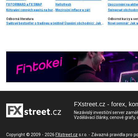
FX FORWARD a FX SWAP
Hellofresh
Upozornění na aktivi
Kótování cenných papírů na burze (také určení kurzu)
Meziroční inflace v září
Swingové obchodová
Odborná literatura
Odborné kurzy a se
Světový bestseller o tradingu v češtině! Úspěšní obchodníci: Jak běžní lidé porážejí Wall Street v jeho vlastní hře
FXstreet.cz - forex, ko
Nezávislý investiční server zaměř
Vzdělávací články, cenové grafy,
Copyright © 2009 - 2026
FXstreet.cz
s.r.o. - Závazná pravidla pro p