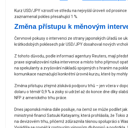
Kurz USD/JPY vzrostl ve středu na nejvyšší úroveň od prosince 
zaznamenal pokles přesahující 1 %.
Změna přístupu k měnovým interv
Červnové pokusy o intervenci ze strany japonských úřadů se uk
krátkodobých poklesech pár USD/JPY dosahoval nových vrchol
Z tohoto důvodu, podle informací agentury Reuters, mají předst
praxe signalizování rizika intervence a místo toho přijmout opa
na spekulanty a zvyšování nákladů spojených s hraním na pokl
komunikace naznačující konkrétní úrovně kurzu, které by mohly
Změna přístupu zřejmě získává podporu trhů – jen včera v dopol
dolaru o téměř 0,9 % a zisky si udržel až do konce dne díky sla
NFP z amerického trhu práce.
Dnes japonská měna dále posiluje, na čemž se může podílet jak ši
ministryně financí Satsuki Katayamy, která prohlásila, že Tokio 
na devizovém trhu, přičemž zdůraznila těsnou spolupráci s Was
Vyjádřila se rovněž k rostoucím výnosům dluhopisů a podotkla, ž