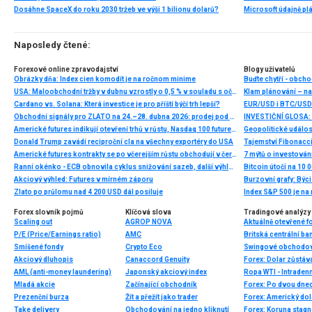
Dosáhne SpaceX do roku 2030 tržeb ve výši 1 bilionu dolarů?
Microsoft údajně plá
Naposledy čtené:
Forexové online zpravodajství
Blogy uživatelů
Obrázky dňa: Index cien komodít je na ročnom minime
Buďte chytří - obch
USA: Maloobchodní tržby v dubnu vzrostly o 0,5 % v souladu s očekáváním
Klam plánování – na
Cardano vs. Solana: Která investice je pro příští býčí trh lepší?
EUR/USD i BTC/USD
Obchodní signály pro ZLATO na 24.–28. dubna 2026: prodej pod 4 759 USD (21 SMA – 7/8 Murray)
Americké futures indikují otevření trhů v růstu, Nasdaq 100 futures +1,01 %
Geopolitické událost
Donald Trump zavádí reciproční cla na všechny exportéry do USA
Tajemství Fibonacci
Americké futures kontrakty se po včerejším růstu obchodují v červeném, Nasdaq 100 futures -2,76 %
7 mýtů o investován
Ranní okénko - ECB obnovila cyklus snižování sazeb, další výhled je ale nejistý
Akciový výhled: Futures v mírném záporu
Burzovní grafy: Býc
Zlato po průlomu nad 4 200 USD dál posiluje
Index S&P 500 je na
Forex slovník pojmů
Klíčová slova
Tradingové analýzy 
Scaling out
AGROP NOVA
Aktuálně otevřené f
P/E (Price/Earnings ratio)
AMC
Britská centrální b
Smíšené fondy
Crypto Eco
Swingové obchodov
Akciový dluhopis
Canaccord Genuity
AML (anti-money laundering)
Japonský akciový index
Ropa WTI - Intradenn
Mladá akcie
Začínající obchodník
Prezenční burza
Žít a přežít jako trader
Take delivery
Obchodování na jedno kliknutí
Forex: Koruna stagno