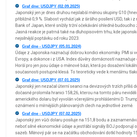
Graf dne: USDJPY (02.09.2025)
Japonský jen je dnes druhou nejslabší měnou skupiny G10 (hned p
přibližně 0,9 %. Slabost vychází jak z širšího posílení USD, tak 
Bank of Japan, které snížily tržní očekávání ohledně budoucíh
Jasná reakce je patrná také na dluhopisovém trhu, kde japons
nejsilnější poptávku od roku 2023.
Graf dne - USDJPY (05.01.2024)
Údaje z Japonska naznačují dobrou kondici ekonomiky. PMI si
Evropy, a dokonce i z USA. Index důvěry domácností naznačuje 
Horší pro jen jsou údaje o měnové bázi, která po dosažení loká
současnosti postupně klesá. To teoreticky vede k menšímu tlaku
Graf dne: USDJPY (07.01.2025)
Japonský jen nezačal úterní seanci na devizových trzích příli
dočasně prolomila hranici 158,26, kterou na tomto páru neviděl
amerického dolaru byl vyvolán včerejšími prohlášeními D. Trumpa
oznámení o mírnějších plánovaných clech na jednotlivé země.
Graf dne - USDJPY (07.02.2025)
Japonský jen vůči dolaru posiluje na 151,8 bodu a zaznamenává t
neboť silné ekonomické údaje a jestřábí signály BOJ podporují
sazeb. Měnový pár se na začátku obchodování dotkl hodnoty 150,