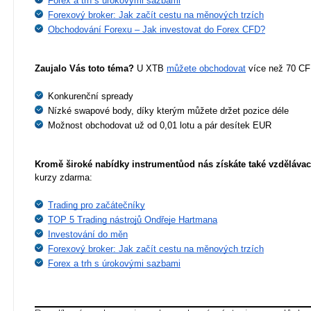
Forex a trh s úrokovými sazbami
Forexový broker: Jak začít cestu na měnových trzích
Obchodování Forexu – Jak investovat do Forex CFD?
Zaujalo Vás toto téma?
 U XTB 
můžete obchodovat
 více než 70 CF
Konkurenční spready
Nízké swapové body, díky kterým můžete držet pozice déle
Možnost obchodovat už od 0,01 lotu a pár desítek EUR
Kromě široké nabídky instrumentů
od nás získáte také vzdělávac
kurzy zdarma:
Trading pro začátečníky
TOP 5 Trading nástrojů Ondřeje Hartmana
Investování do měn
Forexový broker: Jak začít cestu na měnových trzích
Forex a trh s úrokovými sazbami