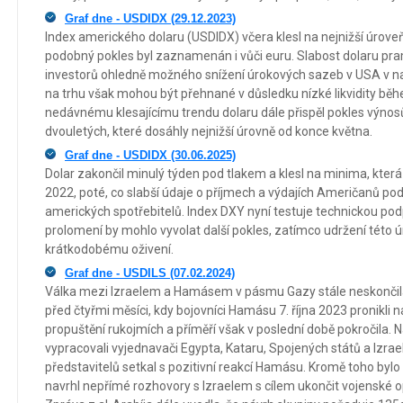
Graf dne - USDIDX (29.12.2023)
Index amerického dolaru (USDIDX) včera klesl na nejnižší úrove
podobný pokles byl zaznamenán i vůči euru. Slabost dolaru pra
investorů ohledně možného snížení úrokových sazeb v USA v n
na trhu však mohou být přehnané v důsledku nízké likvidity bě
nedávnému klesajícímu trendu dolaru dále přispěl pokles výnos
dvouletých, které dosáhly nejnižší úrovně od konce května.
Graf dne - USDIDX (30.06.2025)
Dolar zakončil minulý týden pod tlakem a klesl na minima, kt
2022, poté, co slabší údaje o příjmech a výdajích Američanů pod
amerických spotřebitelů. Index DXY nyní testuje technickou podp
prolomení by mohlo vyvolat další pokles, zatímco udržení této 
krátkodobému oživení.
Graf dne - USDILS (07.02.2024)
Válka mezi Izraelem a Hamásem v pásmu Gazy stále neskončila
před čtyřmi měsíci, kdy bojovníci Hamásu 7. října 2023 pronikli 
propuštění rukojmích a příměří však v poslední době pokročila. N
vypracovali vyjednavači Egypta, Kataru, Spojených států a Izrae
představitelů setkal s pozitivní reakcí Hamásu. Kromě toho b
navrhl nepřímé rozhovory s Izraelem s cílem ukončit vojenské op