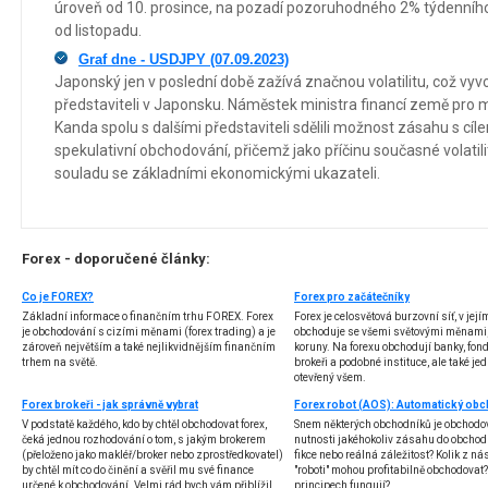
úroveň od 10. prosince, na pozadí pozoruhodného 2% týdenního
od listopadu.
Graf dne - USDJPY (07.09.2023)
Japonský jen v poslední době zažívá značnou volatilitu, což vy
představiteli v Japonsku. Náměstek ministra financí země pro 
Kanda spolu s dalšími představiteli sdělili možnost zásahu s cíl
spekulativní obchodování, přičemž jako příčinu současné volatility
souladu se základními ekonomickými ukazateli.
Forex - doporučené články:
Co je FOREX?
Forex pro začátečníky
Základní informace o finančním trhu FOREX. Forex
Forex je celosvětová burzovní síť, v jej
je obchodování s cizími měnami (forex trading) a je
obchoduje se všemi světovými měnami,
zároveň největším a také nejlikvidnějším finančním
koruny. Na forexu obchodují banky, fondy
trhem na světě.
brokeři a podobné instituce, ale také jedn
otevřený všem.
Forex brokeři - jak správně vybrat
V podstatě každého, kdo by chtěl obchodovat forex,
Snem některých obchodníků je obchodo
čeká jednou rozhodování o tom, s jakým brokerem
nutnosti jakéhokoliv zásahu do obchod
(přeloženo jako makléř/broker nebo zprostředkovatel)
fikce nebo reálná záležitost? Kolik z nás
by chtěl mít co do činění a svěřil mu své finance
"roboti" mohou profitabilně obchodovat
určené k obchodování. Velmi rád bych vám přiblížil
principech fungují?