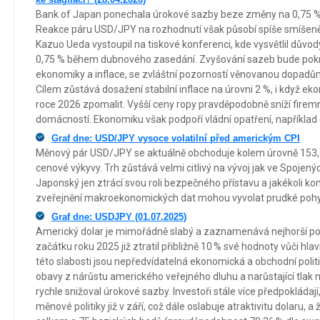
Bank of Japan ponechala úrokové sazby beze změny na 0,75 %,
Reakce páru USD/JPY na rozhodnutí však působí spíše smíšeně
Kazuo Ueda vystoupil na tiskové konferenci, kde vysvětlil důvo
0,75 % během dubnového zasedání. Zvyšování sazeb bude pokr
ekonomiky a inflace, se zvláštní pozorností věnovanou dopadů
Cílem zůstává dosažení stabilní inflace na úrovni 2 %, i když e
roce 2026 zpomalit. Vyšší ceny ropy pravděpodobně sníží firemní
domácností. Ekonomiku však podpoří vládní opatření, napříkla
Graf dne: USD/JPY vysoce volatilní před americkým CPI
Měnový pár USD/JPY se aktuálně obchoduje kolem úrovně 153,5
cenové výkyvy. Trh zůstává velmi citlivý na vývoj jak ve Spojený
Japonský jen ztrácí svou roli bezpečného přístavu a jakékoli 
zveřejnění makroekonomických dat mohou vyvolat prudké poh
Graf dne: USDJPY (01.07.2025)
Americký dolar je mimořádně slabý a zaznamenává nejhorší pol
začátku roku 2025 již ztratil přibližně 10 % své hodnoty vůči 
této slabosti jsou nepředvídatelná ekonomická a obchodní poli
obavy z nárůstu amerického veřejného dluhu a narůstající tlak 
rychle snižoval úrokové sazby. Investoři stále více předpokládají
měnové politiky již v září, což dále oslabuje atraktivitu dolaru,