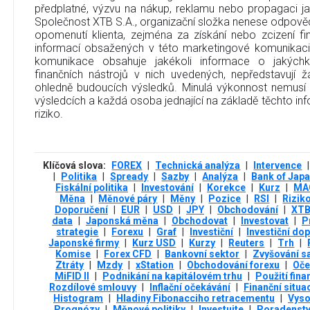
předplatné, výzvu na nákup, reklamu nebo propagaci jak
Společnost XTB S.A., organizační složka nenese odpověd
opomenutí klienta, zejména za získání nebo zcizení fi
informací obsažených v této marketingové komunikaci
komunikace obsahuje jakékoli informace o jakýchko
finančních nástrojů v nich uvedených, nepředstavují
ohledně budoucích výsledků. Minulá výkonnost nemusí
výsledcích a každá osoba jednající na základě těchto info
riziko.
Klíčová slova:
FOREX
|
Technická analýza
|
Intervence
|
|
Politika
|
Spready
|
Sazby
|
Analýza
|
Bank of Jap
Fiskální politika
|
Investování
|
Korekce
|
Kurz
|
MA
Měna
|
Měnové páry
|
Měny
|
Pozice
|
RSI
|
Rizik
Doporučení
|
EUR
|
USD
|
JPY
|
Obchodování
|
XT
data
|
Japonská měna
|
Obchodovat
|
Investovat
|
P
strategie
|
Forexu
|
Graf
|
Investiční
|
Investiční do
Japonské firmy
|
Kurz USD
|
Kurzy
|
Reuters
|
Trh
|
Komise
|
Forex CFD
|
Bankovní sektor
|
Zvyšování s
Ztráty
|
Mzdy
|
xStation
|
Obchodování forexu
|
Oče
MiFID II
|
Podnikání na kapitálovém trhu
|
Použití fina
Rozdílové smlouvy
|
Inflační očekávání
|
Finanční situa
Histogram
|
Hladiny Fibonacciho retracementu
|
Vyso
Prognózy
|
Měnové politiky
|
Investujte
|
Poradenstv