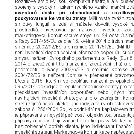
Rozdílové smlouvy jsou komplexní nástroje a v důsledk
spojeny s vysokým rizikem rychlého vzniku finanční ztr
investorů došlo při obchodování s rozdílov
poskytovatele ke vzniku ztráty
. Měli byste zvážit, zd
smlouvy fungují, a zda si můžete dovolit vysoké riz
prostředků. Investování je rizikové. Investujte zo
marketingovou komunikací ve smyslu čl. 24 odst. 3 sm
a Rady 2014/65/EU ze dne 15. května 2014 o trzích finan
směrnice 2002/92/ES a směrnice 2011/61/EU (MiFID I
není investiční doporučení ani informace doporučující či na
smyslu nařízení Evropského parlamentu a Rady (EU) č
2014 o zneužívání trhu (nařízení o zneužívání trhu) a 
parlamentu a Rady 2003/6/ES a směrnic Komise 2
2004/72/ES a nařízení Komise v přenesené pravomo
března 2016, kterým se doplňuje nařízení Evropskéh
596/2014, pokud jde o regulační technické normy pro tec
předkládání investičních doporučení nebo jiných in
navrhujících investiční strategie a pro zveřejnění ko
střetu zájmů nebo jakékoli jiné rady, a to i v oblasti inve
zákona č. 256/2004 Sb., o podnikání na kapitálovém t
je připravena s nejvyšší pečlivostí, objektivitou, prezent
přípravy a neobsahuje žádné hodnotící prvky. Marketin
bez zohlednění potřeb klienta, jeho individuální finanční
investiční strategii. Marketingová komunikace nepředstavu