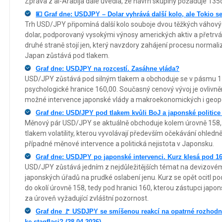
Zpráva z al-Arabíja dále uvedla, že návrh skupiny požaduje 135
💴 Graf dne: USDJPY – Dolar vyhrává další kolo, ale Tokio s
Trh USD/JPY připomíná další kolo souboje dvou těžkých váhovýc
dolar, podporovaný vysokými výnosy amerických aktiv a přetrvá
druhé straně stojí jen, který navzdory zahájení procesu normal
Japan zůstává pod tlakem.
Graf dne: USDJPY na rozcestí. Zasáhne vláda?
USD/JPY zůstává pod silným tlakem a obchoduje se v pásmu 1
psychologické hranice 160,00. Současný cenový vývoj je ovlivněn
možné intervence japonské vlády a makroekonomických i geopol
Graf dne: USD/JPY pod tlakem kvůli BoJ a japonské politice 
Měnový pár USD/JPY se aktuálně obchoduje kolem úrovně 158,11
tlakem volatility, kterou vyvolávají především očekávání ohledně 
případné měnové intervence a politická nejistota v Japonsku.
Graf dne: USDJPY po japonské intervenci. Kurz klesá pod 160
USD/JPY zůstává jedním z nejdůležitějších témat na devizovém
japonských úřadů na prudké oslabení jenu. Kurz se opět ocitl p
do okolí úrovně 158, tedy pod hranici 160, kterou zástupci jap
za úroveň vyžadující zvláštní pozornost.
Graf dne 🚩 USDJPY se smíšenou reakcí na opatrné rozhodnu
ke stagflaci? (28.04.2026)