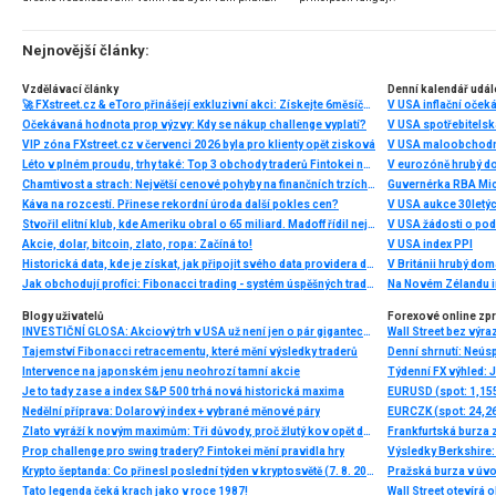
problematiku výběru brokera, rozdíl mezi
jednotlivými typy brokerů a v neposlední řadě uvedu
několik příkladů nejznámějších z nich.
Nejnovější články:
Vzdělávací články
Denní kalendář udál
🚀 FXstreet.cz & eToro přinášejí exkluzivní akci: Získejte 6měsíční členství ve VIP zóně ZDARMA
V USA inflační očeká
Očekávaná hodnota prop výzvy: Kdy se nákup challenge vyplatí?
V USA spotřebitelsk
VIP zóna FXstreet.cz v červenci 2026 byla pro klienty opět zisková
V USA maloobchodní
Léto v plném proudu, trhy také: Top 3 obchody traderů Fintokei na indexech a zlatě
V eurozóně hrubý d
Chamtivost a strach: Největší cenové pohyby na finančních trzích (červenec 2026)
Guvernérka RBA Mic
Káva na rozcestí. Přinese rekordní úroda další pokles cen?
V USA aukce 30letý
Stvořil elitní klub, kde Ameriku obral o 65 miliard. Madoff řídil největší Ponzi dějin
V USA žádosti o po
Akcie, dolar, bitcoin, zlato, ropa: Začíná to!
V USA index PPI
Historická data, kde je získat, jak připojit svého data providera do MultiCharts a proč je budeme potřebovat? (4. díl)
V Británii hrubý do
Jak obchodují profíci: Fibonacci trading - systém úspěšných traderů
Na Novém Zélandu i
Blogy uživatelů
Forexové online zp
INVESTIČNÍ GLOSA: Akciový trh v USA už není jen o pár gigantech. To je dobrá zpráva
Wall Street bez výr
Tajemství Fibonacci retracementu, které mění výsledky traderů
Intervence na japonském jenu neohrozí tamní akcie
Je to tady zase a index S&P 500 trhá nová historická maxima
EURUSD (spot: 1,155
Nedělní příprava: Dolarový index + vybrané měnové páry
EURCZK (spot: 24,26
Zlato vyráží k novým maximům: Tři důvody, proč žlutý kov opět dominuje
Frankfurtská burza 
Prop challenge pro swing tradery? Fintokei mění pravidla hry
Výsledky Berkshire:
Krypto šeptanda: Co přinesl poslední týden v kryptosvětě (7. 8. 2026)
Pražská burza v úvo
Tato legenda čeká krach jako v roce 1987!
Wall Street otevírá