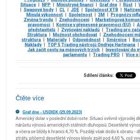
Situace
|
NFP
|
Ministryně financí
|
Graf dne
|
Růst
|
|
Swapové body
|
CL
|
JDE
|
Společnost XTB
|
Nařízen
Minulá výkonnost
|
Společnost
|
3М
|
Prognózy infl
Změna trendu
|
Znehodnocení
|
Marketingová komun
pravomoci
|
Komise v přenesené pravomoci (EU)
|
A
představitelů
|
Zvyšování nákladů
|
Trading pro zač
Struktura
|
Možnost obchodovat
|
Znehodnocení m
struktura
|
Materiály
|
Odpovědnost
|
Směrnice
|
Bo
Náklady
|
TOP 5 Trading nástrojů Ondřeje Hartmana
|
Jak začít cestu na měnových trzích
|
Investování do 
parlamentu
|
Trading PRO
|
Více o
Sdílení článku:
Čtěte více
Graf dne - USDIDX (29.09.2023)
Americký dolar v poslední době roste. Situaci ovlivnil výprodej 
nárůstu výnosů amerických státních dluhopisů. Desetileté výnos
a včera se blížily k hranici 4,70 %. Později však došlo k obratu - d
ztráty, přičemž desetileté výnosy klesly zpět pod 4,60 %, což vyv