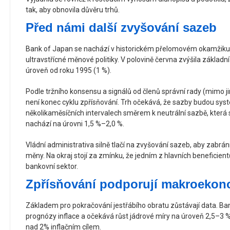
tak, aby obnovila důvěru trhů.
Před námi další zvyšování sazeb
Bank of Japan se nachází v historickém přelomovém okamžiku, 
ultravstřícné měnové politiky. V polovině června zvýšila základ
úroveň od roku 1995 (1 %).
Podle tržního konsensu a signálů od členů správní rady (mimo j
není konec cyklu zpřísňování. Trh očekává, že sazby budou syst
několikaměsíčních intervalech směrem k neutrální sazbě, která 
nachází na úrovni 1,5 %–2,0 %.
Vládní administrativa silně tlačí na zvyšování sazeb, aby zab
měny. Na okraj stojí za zmínku, že jedním z hlavních beneficient
bankovní sektor.
Zpřísňování podporují makroekon
Základem pro pokračování jestřábího obratu zůstávají data. Ba
prognózy inflace a očekává růst jádrové míry na úroveň 2,5–3 %
nad 2% inflačním cílem.