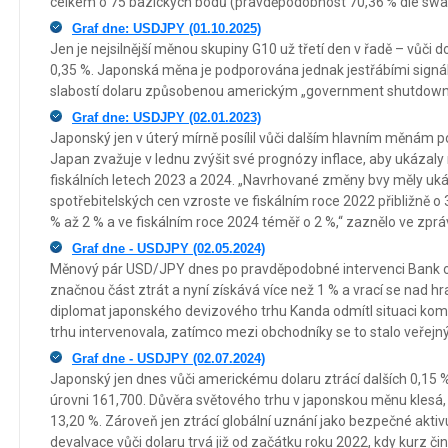
celkem o 75 bazických bodů (pravděpodobnost 70,36 % dle swa
Graf dne: USDJPY (01.10.2025)
Jen je nejsilnější měnou skupiny G10 už třetí den v řadě – vůči dol
0,35 %. Japonská měna je podporována jednak jestřábími signál
slabostí dolaru způsobenou americkým „government shutdown
Graf dne: USDJPY (02.01.2023)
Japonský jen v úterý mírně posílil vůči dalším hlavním měnám po
Japan zvažuje v lednu zvýšit své prognózy inflace, aby ukázaly 
fiskálních letech 2023 a 2024. „Navrhované změny bvy měly uká
spotřebitelských cen vzroste ve fiskálním roce 2022 přibližně o 
% až 2 % a ve fiskálním roce 2024 téměř o 2 %,“ zaznělo ve zprá
Graf dne - USDJPY (02.05.2024)
Měnový pár USD/JPY dnes po pravděpodobné intervenci Bank 
značnou část ztrát a nyní získává více než 1 % a vrací se nad hra
diplomat japonského devizového trhu Kanda odmítl situaci kome
trhu intervenovala, zatímco mezi obchodníky se to stalo veřej
Graf dne - USDJPY (02.07.2024)
Japonský jen dnes vůči americkému dolaru ztrácí dalších 0,15
úrovni 161,700. Důvěra světového trhu v japonskou měnu klesá, k
13,20 %. Zároveň jen ztrácí globální uznání jako bezpečné akt
devalvace vůči dolaru trvá již od začátku roku 2022, kdy kurz či