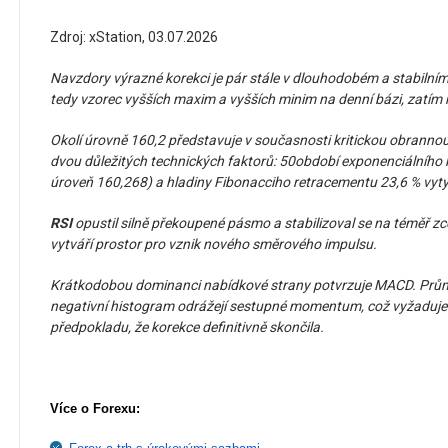
Zdroj: xStation, 03.07.2026
Navzdory výrazné korekci je pár stále v dlouhodobém a stabilní
tedy vzorec vyšších maxim a vyšších minim na denní bázi, zatím 
Okolí úrovně 160,2 představuje v současnosti kritickou obranno
dvou důležitých technických faktorů: 50období exponenciálníh
úroveň 160,268) a hladiny Fibonacciho retracementu 23,6 % vyty
RSI
opustil silně překoupené pásmo a stabilizoval se na téměř zce
vytváří prostor pro vznik nového směrového impulsu.
Krátkodobou dominanci nabídkové strany potvrzuje MACD. Průnik s
negativní histogram odrážejí sestupné momentum, což vyžaduje
předpokladu, že korekce definitivně skončila.
Více o Forexu: