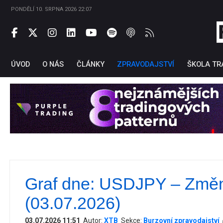
PONDĚLÍ 10. SRPNA 2026 22:07
ÚVOD
O NÁS
ČLÁNKY
ZPRAVODAJSTVÍ
ŠKOLA TR
Graf dne: USDJPY – Změn
Ti
(03.07.2026)
03.07.2026 11:51
Autor:
XTB
Sekce:
Burzovní zpravodajství