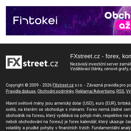
FXstreet.cz - forex, ko
Nezávislý investiční server zaměř
Vzdělávací články, cenové grafy,
Copyright © 2009 - 2026
FXstreet.cz
s.r.o. - Závazná pravidla pro p
Pravidla diskuse
,
Obchodní podmínky
,
Reklama/Advertising
,
RSS
,
Vý
Hlavní světové měny jsou americký dolar (USD), euro (EUR), britská 
světě, na kterém se obchoduje s měnami. Forex nemá žádné centrál
obchodník na forexu, který vydělává na pohyb měn, respektive na v
neboli obchodování na forexu) je forex kalendář, který ukazuje č
volatility a prudké pohyby v finančních trzích. Fundamentální ana