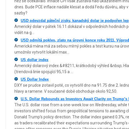
než se očekávalo. Inflace CPI však zůstává nad ukazatelem infl
dnes. Bude PCE inflace nadále klesat a dodá Fedu důvěru, aby v
sazby?
USD odevzdal páteční zisky, kanadský dolar je podpořen lep
Americký dolar v pátek 16.11.dokázal v odpoledních hodinách p
vidět na g...
USD odmítá pokles, zlato na úrovni konce roku 2011. Výprod
Americká měna má za sebou mírný pokles a test kursu na úrovn
umožnilo vytvořit lokální max...
US dollar index
Americký dolarový index &#8211; krátkodobý výhled &nbsp; Hl
(trendová linie spojující 95,15 a ...
US Dollar Index
DXY se prudce zotavil poté, co vytvořil dno na 91.75 dne 2. ledna
hlavy a ramene. V současné době obchoduje okolo 92,50.
U.S. Dollar Rebounds as Investors Await Clarity on Trump’s 
The U.S. dollar rose from a one-week low on Wednesday, whil
investors shifted focus from geopolitical tensions to awaiting cl
Donald Trump’s policy direction. The dollar index gained 0.3%, re
as traders recalibrated their expectations surrounding Trump’s 
came after concerns over the Russia-Ukraine situation had mo