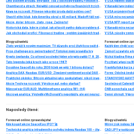
Léto v plném proudu, trhy také: Top 3 obchody traderů Fintokei na indexech a zlatě
V USA týdenní statist
Chamtivost a strach: Největší cenové pohyby na finančních trzích (červenec 2026)
V Kanadě Ivey index
Káva na rozcestí. Přinese rekordní úroda další pokles cen?
V USA průměrný hod
Stvořil elitní klub, kde Ameriku obral o 65 miliard. Madoff řídil největší Ponzi dějin
V USA míra nezaměs
Akcie, dolar, bitcoin, zlato, ropa: Začíná to!
V USA NFP report z
Historická data, kde je získat, jak připojit svého data providera do MultiCharts a proč je budeme potřebovat? (4. díl)
V Kanadě míra neza
Jak obchodují profíci: Fibonacci trading - systém úspěšných traderů
V USA zásoby zemní
Blogy uživatelů
Forexové online zp
Zlato vyráží k novým maximům: Tři důvody, proč žlutý kov opět dominuje
Prop challenge pro swing tradery? Fintokei mění pravidla hry
Krypto šeptanda: Co přinesl poslední týden v kryptosvětě (7. 8. 2026)
Nízká hladina Rýna 
Tato legenda čeká krach jako v roce 1987!
Pozitivní vývoj na Wa
Dosáhne SpaceX do roku 2030 tržeb ve výši 1 bilionu dolarů?
Frankfurtská burza 
Analýza DAX, Nasdaq, EUR/USD: Zlepšený sentiment poslal DAX na nová maxima
Praktické okénko: Bitcoin aktuálně jako spekulativní, nikoli investiční aktivum
Akcie Tesly na rozcestí: Výrobce aut, nebo startup?
Měnový pár EUR/AUD: Multitimeframe analýza (W1–H4)
Akciová analýza: Výsledky McDonald’s nepotěšily, ale ani neurazily. Jakou vizi společnost prezentovala?
Denní shrnutí: Výpro
Naposledy čtené:
Forexové online zpravodajství
Blogy uživatelů
Kde koupit akcie SpaceX po IPO? 🚀
Mírný zisk indexu S
Technická analýza intradenního pohybu indexu Nasdaq 100 – čtvrtek 6. února 2025
CAD/JPY v rastúcom 