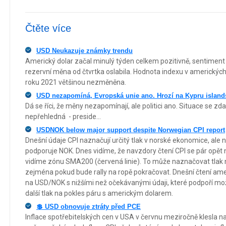
Čtěte více
USD Neukazuje známky trendu
Americký dolar začal minulý týden celkem pozitivně, sentiment 
rezervní měna od čtvrtka oslabila. Hodnota indexu v americkýc
roku 2021 většinou nezměněna.
USD nezapomíná, Evropská unie ano. Hrozí na Kypru island
Dá se říci, že měny nezapomínají, ale politici ano. Situace se 
nepřehledná - preside...
USDNOK below major support despite Norwegian CPI report
Dnešní údaje CPI naznačují určitý tlak v norské ekonomice, ale 
podporuje NOK. Dnes vidíme, že navzdory čtení CPI se pár opět 
vidíme zónu SMA200 (červená linie). To může naznačovat tlak na
zejména pokud bude rally na ropě pokračovat. Dnešní čtení amer
na USD/NOK s nižšími než očekávanými údaji, které podpoří mož
další tlak na pokles páru s americkým dolarem.
💲 USD obnovuje ztráty před PCE
Inflace spotřebitelských cen v USA v červnu meziročně klesla na 