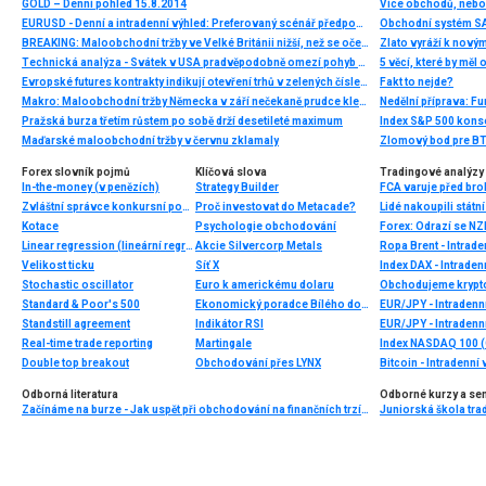
GOLD – Denní pohled 15.8.2014
Více obchodů, nebo
EURUSD - Denní a intradenní výhled: Preferovaný scénář předpokládá s udržením silné hladiny a pohybem k úrovni 1,33072 EURUSD
Obchodní systém S
BREAKING: Maloobchodní tržby ve Velké Británii nižší, než se očekávalo, GBPUSD po datech níže
Technická analýza - Svátek v USA pradvěpodobně omezí pohyb EURUSD
5 věcí, které by měl
Evropské futures kontrakty indikují otevření trhů v zelených číslech
Fakt to nejde?
Makro: Maloobchodní tržby Německa v září nečekaně prudce klesly
Nedělní příprava: F
Pražská burza třetím růstem po sobě drží desetileté maximum
Maďarské maloobchodní tržby v červnu zklamaly
Zlomový bod pre BT
Forex slovník pojmů
Klíčová slova
Tradingové analýzy 
In-the-money (v penězích)
Strategy Builder
FCA varuje před br
Zvláštní správce konkursní podstaty
Proč investovat do Metacade?
Lidé nakoupili státn
Kotace
Psychologie obchodování
Forex: Odrazí se N
Linear regression (lineární regrese)
Akcie Silvercorp Metals
Ropa Brent - Intrade
Velikost ticku
Síť X
Index DAX - Intraden
Stochastic oscillator
Euro k americkému dolaru
Standard & Poor's 500
Ekonomický poradce Bílého domu
EUR/JPY - Intradenn
Standstill agreement
Indikátor RSI
EUR/JPY - Intradenn
Real-time trade reporting
Martingale
Index NASDAQ 100 (C
Double top breakout
Obchodování přes LYNX
Bitcoin - Intradenní
Odborná literatura
Odborné kurzy a se
Začínáme na burze - Jak uspět při obchodování na finančních trzích (1. vydání)
Juniorská škola trad