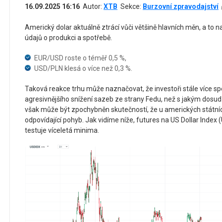
16.09.2025 16:16
Autor:
XTB
Sekce:
Burzovní zpravodajství
Americký dolar aktuálně ztrácí vůči většině hlavních měn, a to n
údajů o produkci a spotřebě.
EUR/USD roste o téměř 0,5 %,
USD/PLN klesá o více než 0,3 %.
Taková reakce trhu může naznačovat, že investoři stále více s
agresivnějšího snížení sazeb ze strany Fedu, než s jakým dosud
však může být zpochybněn skutečností, že u amerických státníc
odpovídající pohyb. Jak vidíme níže, futures na US Dollar Index 
testuje víceletá minima.