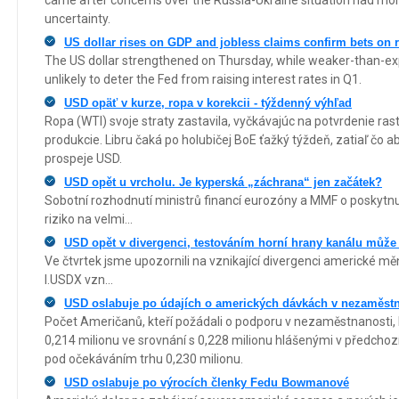
uncertainty.
US dollar rises on GDP and jobless claims confirm bets on r
The US dollar strengthened on Thursday, while weaker-than-e
unlikely to deter the Fed from raising interest rates in Q1.
USD opäť v kurze, ropa v korekcii - týždenný výhľad
Ropa (WTI) svoje straty zastavila, vyčkávajúc na potvrdenie ra
produkcie. Libru čaká po holubičej BoE ťažký týždeň, zatiaľ čo a
prospeje USD.
USD opět u vrcholu. Je kyperská „záchrana“ jen začátek?
Sobotní rozhodnutí ministrů financí eurozóny a MMF o poskytnu
riziko na velmi...
USD opět v divergenci, testováním horní hrany kanálu může t
Ve čtvrtek jsme upozornili na vznikající divergenci americké m
I.USDX vzn...
USD oslabuje po údajích o amerických dávkách v nezaměstna
Počet Američanů, kteří požádali o podporu v nezaměstnanosti, b
0,214 milionu ve srovnání s 0,228 milionu hlášenými v předcho
pod očekáváním trhu 0,230 milionu.
USD oslabuje po výrocích členky Fedu Bowmanové