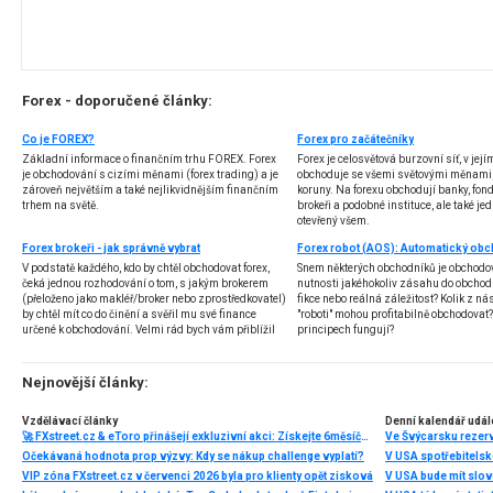
Forex - doporučené články:
Co je FOREX?
Forex pro začátečníky
Základní informace o finančním trhu FOREX. Forex
Forex je celosvětová burzovní síť, v jej
je obchodování s cizími měnami (forex trading) a je
obchoduje se všemi světovými měnami,
zároveň největším a také nejlikvidnějším finančním
koruny. Na forexu obchodují banky, fondy
trhem na světě.
brokeři a podobné instituce, ale také jedn
otevřený všem.
Forex brokeři - jak správně vybrat
V podstatě každého, kdo by chtěl obchodovat forex,
Snem některých obchodníků je obchodo
čeká jednou rozhodování o tom, s jakým brokerem
nutnosti jakéhokoliv zásahu do obchod
(přeloženo jako makléř/broker nebo zprostředkovatel)
fikce nebo reálná záležitost? Kolik z nás
by chtěl mít co do činění a svěřil mu své finance
"roboti" mohou profitabilně obchodovat
určené k obchodování. Velmi rád bych vám přiblížil
principech fungují?
problematiku výběru brokera, rozdíl mezi
jednotlivými typy brokerů a v neposlední řadě uvedu
několik příkladů nejznámějších z nich.
Nejnovější články:
Vzdělávací články
Denní kalendář udál
🚀 FXstreet.cz & eToro přinášejí exkluzivní akci: Získejte 6měsíční členství ve VIP zóně ZDARMA
Ve Švýcarsku rezer
Očekávaná hodnota prop výzvy: Kdy se nákup challenge vyplatí?
V USA spotřebitelsk
VIP zóna FXstreet.cz v červenci 2026 byla pro klienty opět zisková
V USA bude mít slo