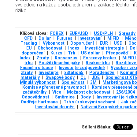
výsledcích a každá osoba jednající na základě těchto info
riziko.
Klíčová slova:
FOREX
|
EUR/USD
|
USD/PLN
|
Spready
CFD
|
Dollar
|
Futures
|
Investování
|
MIFID
|
Měnov
Trading
|
Výkonnost
|
Doporučení
|
EUR
|
USD
|
Obc
EU
|
Obchodovat
|
Index
|
Investiční strategie
|
Dol
doporučení
|
Kurzy
|
Trh
|
US dollar
|
Předpověď
|
K
Index
|
Ztráty
|
Konsenzus
|
Forexový broker
|
MiFID I
trhu
|
Použití finanční páky
|
Reakce trhu
|
Rozdílové
Finanční situace
|
Investujte zodpovědně
|
Vysoké rizik
ztráty
|
Investujte
|
xStation5
|
Poradenství
|
Komuni
materiály
|
Swapové body
|
CL
|
JDE
|
Společnost XT
Minulá výkonnost
|
Společnost
|
3М
|
Marketingová k
Komise v přenesené pravomoci
|
Komise v přenesené p
začátečníky
|
Vice
|
Možnost obchodovat
|
256/2004
Odpovědnost
|
Směrnice
|
Body
|
Investování je rizik
Ondřeje Hartmana
|
Trh s úrokovými sazbami
|
Jak zač
Investování do měn
|
Nařízení Evropského parla
Sdílení článku: