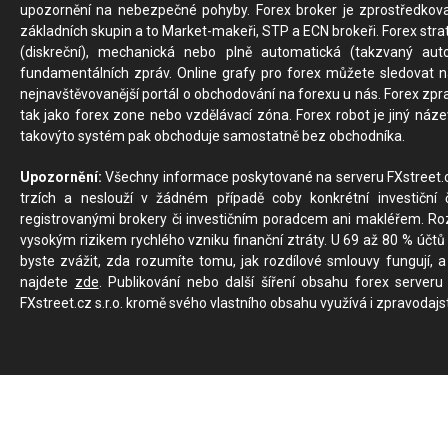
upozornění na nebezpečné pohyby. Forex broker je zprostředkov
základních skupin a to Market-makeři, STP a ECN brokeři. Forex stra
(diskreční), mechanická nebo plně automatická (takzvaný aut
fundamentálních zpráv. Online grafy pro forex můžete sledovat na 
nejnavštěvovanější portál o obchodování na forexu u nás. Forex zprav
tak jako forex zone nebo vzdělávací zóna. Forex robot je jiný náz
takovýto systém pak obchoduje samostatně bez obchodníka.
Upozornění:
Všechny informace poskytované na serveru FXstreet.cz
trzích a neslouží v žádném případě coby konkrétní investiční č
registrovanými brokery či investičním poradcem ani makléřem. Rozd
vysokým rizikem rychlého vzniku finanční ztráty. U 69 až 80 % účtů 
byste zvážit, zda rozumíte tomu, jak rozdílové smlouvy fungují, a
najdete
zde
. Publikování nebo další šíření obsahu forex serveru
FXstreet.cz s.r.o. kromě svého vlastního obsahu využívá i zpravodajs