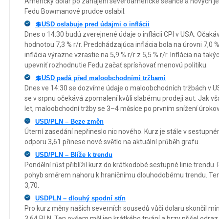
Americký dolar po zahájení severoamerické seance a nových je
Fedu Bowmanové prudce oslabil.
💲USD oslabuje pred údajmi o inflácii
Dnes o 14:30 budú zverejnené údaje o inflácii CPI v USA. Očakáv
hodnotou 7,3 % r/r. Predchádzajúca inflácia bola na úrovni 7,0 %
inflácia výrazne vzrastie na 5,9 % r/r z 5,5 % r/r. Inflácia na ta
upevniť rozhodnutie Fedu začať sprísňovať menovú politiku.
💲USD padá před maloobchodními tržbami
Dnes ve 14:30 se dozvíme údaje o maloobchodních tržbách v US
se v srpnu očekává zpomalení kvůli slabému prodeji aut. Jak vš
let, maloobchodní tržby se 3–4 měsíce po prvním snížení úrokov
USD/PLN – Beze změn
Úterní zasedání nepřineslo nic nového. Kurz je stále v sestup
odporu 3,61 přinese nové světlo na aktuální průběh grafu.
USD/PLN – Blíže k trendu
Pondělní růst přiblížil kurz do krátkodobé sestupné linie trendu.
pohyb směrem nahoru k hraničnímu dlouhodobému trendu. Tento
3,70.
USDPLN – dlouhý spodní stín
Pro kurz měny našich severních sousedů vůči dolaru skončil mi
3.64 PLN. Ten ovšem měl jen krátkého trvání a brzy přišel odr