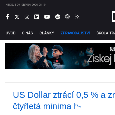
NEDĚLE 09. SRPNA 2026 08:19
ÚVOD
O NÁS
ČLÁNKY
ZPRAVODAJSTVÍ
ŠKOLA TR
US Dollar ztrácí 0,5 % a z
Ti
čtyřletá minima 📉