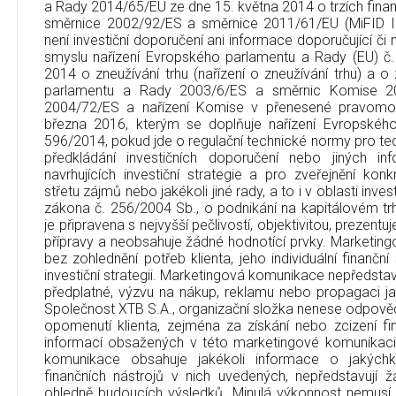
a Rady 2014/65/EU ze dne 15. května 2014 o trzích finan
směrnice 2002/92/ES a směrnice 2011/61/EU (MiFID I
není investiční doporučení ani informace doporučující či na
smyslu nařízení Evropského parlamentu a Rady (EU) č
2014 o zneužívání trhu (nařízení o zneužívání trhu) a 
parlamentu a Rady 2003/6/ES a směrnic Komise 2
2004/72/ES a nařízení Komise v přenesené pravomo
března 2016, kterým se doplňuje nařízení Evropskéh
596/2014, pokud jde o regulační technické normy pro tec
předkládání investičních doporučení nebo jiných in
navrhujících investiční strategie a pro zveřejnění ko
střetu zájmů nebo jakékoli jiné rady, a to i v oblasti inve
zákona č. 256/2004 Sb., o podnikání na kapitálovém t
je připravena s nejvyšší pečlivostí, objektivitou, prezent
přípravy a neobsahuje žádné hodnotící prvky. Marketin
bez zohlednění potřeb klienta, jeho individuální finanční
investiční strategii. Marketingová komunikace nepředstavu
předplatné, výzvu na nákup, reklamu nebo propagaci jak
Společnost XTB S.A., organizační složka nenese odpověd
opomenutí klienta, zejména za získání nebo zcizení fi
informací obsažených v této marketingové komunikaci
komunikace obsahuje jakékoli informace o jakýchko
finančních nástrojů v nich uvedených, nepředstavují
ohledně budoucích výsledků. Minulá výkonnost nemusí