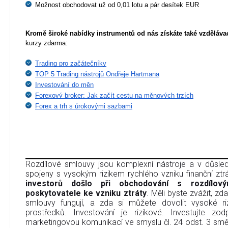
Možnost obchodovat už od 0,01 lotu a pár desítek EUR
Kromě široké nabídky instrumentů
 od nás získáte také vzděláva
kurzy zdarma:
Trading pro začátečníky
TOP 5 Trading nástrojů Ondřeje Hartmana
Investování do měn
Forexový broker: Jak začít cestu na měnových trzích
Forex a trh s úrokovými sazbami
Rozdílové smlouvy jsou komplexní nástroje a v důsledk
spojeny s vysokým rizikem rychlého vzniku finanční ztr
investorů došlo při obchodování s rozdílov
poskytovatele ke vzniku ztráty
. Měli byste zvážit, zd
smlouvy fungují, a zda si můžete dovolit vysoké riz
prostředků. Investování je rizikové. Investujte zo
marketingovou komunikací ve smyslu čl. 24 odst. 3 sm