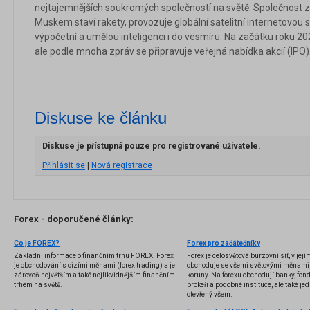
nejtajemnějších soukromých společností na světě. Společnost 
Muskem staví rakety, provozuje globální satelitní internetovou síť
výpočetní a umělou inteligenci i do vesmíru. Na začátku roku 
ale podle mnoha zpráv se připravuje veřejná nabídka akcií (IPO)
Diskuse ke článku
Diskuse je přístupná pouze pro registrované uživatele.
Přihlásit se
|
Nová registrace
Forex - doporučené články:
Co je FOREX?
Forex pro začátečníky
Základní informace o finančním trhu FOREX. Forex
Forex je celosvětová burzovní síť, v jej
je obchodování s cizími měnami (forex trading) a je
obchoduje se všemi světovými měnami,
zároveň největším a také nejlikvidnějším finančním
koruny. Na forexu obchodují banky, fondy
trhem na světě.
brokeři a podobné instituce, ale také jedn
otevřený všem.