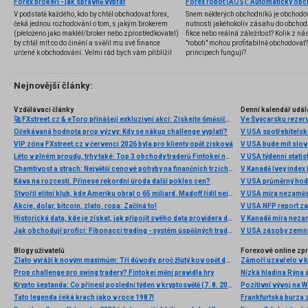
Forex brokeři - jak správně vybrat
V podstatě každého, kdo by chtěl obchodovat forex,
Snem některých obchodníků je obchodo
čeká jednou rozhodování o tom, s jakým brokerem
nutnosti jakéhokoliv zásahu do obchod
(přeloženo jako makléř/broker nebo zprostředkovatel)
fikce nebo reálná záležitost? Kolik z nás
by chtěl mít co do činění a svěřil mu své finance
"roboti" mohou profitabilně obchodovat
určené k obchodování. Velmi rád bych vám přiblížil
principech fungují?
problematiku výběru brokera, rozdíl mezi
jednotlivými typy brokerů a v neposlední řadě uvedu
několik příkladů nejznámějších z nich.
Nejnovější články:
Vzdělávací články
Denní kalendář udál
🚀 FXstreet.cz & eToro přinášejí exkluzivní akci: Získejte 6měsíční členství ve VIP zóně ZDARMA
Ve Švýcarsku rezer
Očekávaná hodnota prop výzvy: Kdy se nákup challenge vyplatí?
V USA spotřebitelsk
VIP zóna FXstreet.cz v červenci 2026 byla pro klienty opět zisková
V USA bude mít slo
Léto v plném proudu, trhy také: Top 3 obchody traderů Fintokei na indexech a zlatě
V USA týdenní statist
Chamtivost a strach: Největší cenové pohyby na finančních trzích (červenec 2026)
V Kanadě Ivey index
Káva na rozcestí. Přinese rekordní úroda další pokles cen?
V USA průměrný hod
Stvořil elitní klub, kde Ameriku obral o 65 miliard. Madoff řídil největší Ponzi dějin
V USA míra nezaměs
Akcie, dolar, bitcoin, zlato, ropa: Začíná to!
V USA NFP report z
Historická data, kde je získat, jak připojit svého data providera do MultiCharts a proč je budeme potřebovat? (4. díl)
V Kanadě míra neza
Jak obchodují profíci: Fibonacci trading - systém úspěšných traderů
V USA zásoby zemní
Blogy uživatelů
Forexové online zp
Zlato vyráží k novým maximům: Tři důvody, proč žlutý kov opět dominuje
Prop challenge pro swing tradery? Fintokei mění pravidla hry
Nízká hladina Rýna 
Krypto šeptanda: Co přinesl poslední týden v kryptosvětě (7. 8. 2026)
Pozitivní vývoj na Wa
Tato legenda čeká krach jako v roce 1987!
Frankfurtská burza 