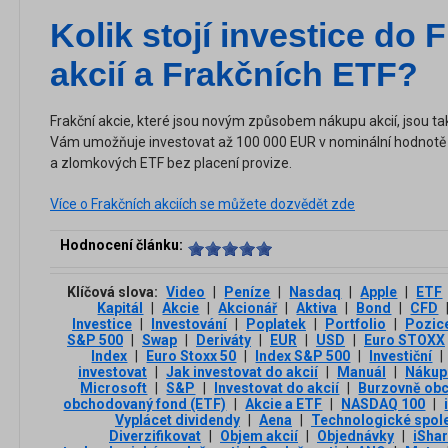
Kolik stojí investice do 
akcií a Frakčních ETF?
Frakční akcie, které jsou novým způsobem nákupu akcií, jsou ta
Vám umožňuje investovat až 100 000 EUR v nominální hodnotě 
a zlomkových ETF bez placení provize.
Více o Frakčních akciích se můžete dozvědět zde
Hodnocení článku:
Klíčová slova:
Video
|
Peníze
|
Nasdaq
|
Apple
|
ETF
Kapitál
|
Akcie
|
Akcionář
|
Aktiva
|
Bond
|
CFD
Investice
|
Investování
|
Poplatek
|
Portfolio
|
Pozic
S&P 500
|
Swap
|
Deriváty
|
EUR
|
USD
|
Euro STOXX
Index
|
Euro Stoxx 50
|
Index S&P 500
|
Investiční
|
investovat
|
Jak investovat do akcií
|
Manuál
|
Nákup 
Microsoft
|
S&P
|
Investovat do akcií
|
Burzovně ob
obchodovaný fond (ETF)
|
Akcie a ETF
|
NASDAQ 100
|
Vyplácet dividendy
|
Aena
|
Technologické spol
Diverzifikovat
|
Objem akcií
|
Objednávky
|
iSha