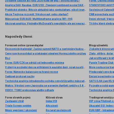
Dosáhne SpaceX do roku 2030 tržeb ve výši 1 bilionu dolarů?
Analýza DAX, Nasdaq, EUR/USD: Zlepšený sentiment poslal DAX na nová maxima
Praktické okénko: Bitcoin aktuálně jako spekulativní, nikoli investiční aktivum
Akcie Tesly na rozcestí: Výrobce aut, nebo startup?
Měnový pár EUR/AUD: Multitimeframe analýza (W1–H4)
Denní shrnutí: Výpro
Akciová analýza: Výsledky McDonald’s nepotěšily, ale ani neurazily. Jakou vizi společnost prezentovala?
Tři trhy, které sledo
Naposledy čtené:
Forexové online zpravodajství
Blogy uživatelů
Ekonomický kalendář: Začíná summit NATO a zveřejněny budou PMI z Evropy i USA
Ceny ropy konsolidují v očekávání otevření Hormuzského průlivu
Zlato, stříbro, dolar
BoJ
Jak profitovat z kr
Forex: EUR/CZK se odráží od lednového minima
Purple Trading Club 
V úterý je poslední den na přihlášení k paušální dani, nově na příjmy do dvou milionů ročně. Vyplatí se třeba advokátům, zato řemeslníkům spíše ne
Moje cesta prop tra
Forex: Německo balancuje na hraně recese
Světové úrokové sazby
Emisní povolenky js
Technická analýza intradenního pohybu ceny křížového měnového páru EUR/JPY, pondělí 19. května 2025
SATS DJIA Live 05/
Makro: Výrobní ceny Japonska se v prvním čtvrtletí zvýšily o 0,8 pct
Poznáte v sobě gamb
VIDEO: TSMC prekonáva všetky odhady
Technická analýza E
Forex slovník pojmů
Klíčová slova
Tradingové analýzy 
Zastavení ztrát
Index VIX
Triple Screen systém
Altcoineři
Ukazatel SSI: Index
Měsíc vypršení / ukončení
Rozvrat společnosti
EUR/GBP - Intradenn