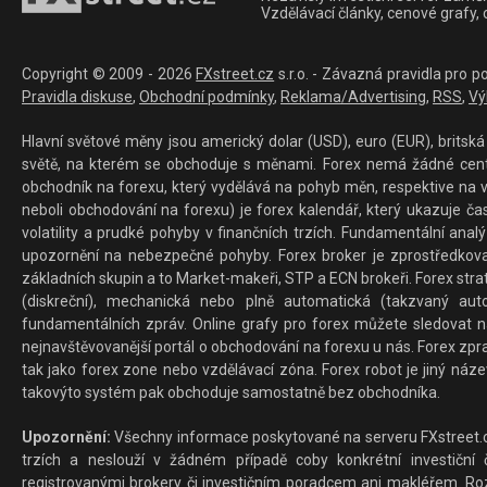
Vzdělávací články, cenové grafy,
Copyright © 2009 - 2026
FXstreet.cz
s.r.o. - Závazná pravidla pro p
Pravidla diskuse
,
Obchodní podmínky
,
Reklama/Advertising
,
RSS
,
Vý
Hlavní světové měny jsou americký dolar (USD), euro (EUR), britská 
světě, na kterém se obchoduje s měnami. Forex nemá žádné centrál
obchodník na forexu, který vydělává na pohyb měn, respektive na v
neboli obchodování na forexu) je forex kalendář, který ukazuje č
volatility a prudké pohyby v finančních trzích. Fundamentální ana
upozornění na nebezpečné pohyby. Forex broker je zprostředkov
základních skupin a to Market-makeři, STP a ECN brokeři. Forex stra
(diskreční), mechanická nebo plně automatická (takzvaný aut
fundamentálních zpráv. Online grafy pro forex můžete sledovat na 
nejnavštěvovanější portál o obchodování na forexu u nás. Forex zprav
tak jako forex zone nebo vzdělávací zóna. Forex robot je jiný náz
takovýto systém pak obchoduje samostatně bez obchodníka.
Upozornění:
Všechny informace poskytované na serveru FXstreet.cz
trzích a neslouží v žádném případě coby konkrétní investiční č
registrovanými brokery či investičním poradcem ani makléřem. Rozd