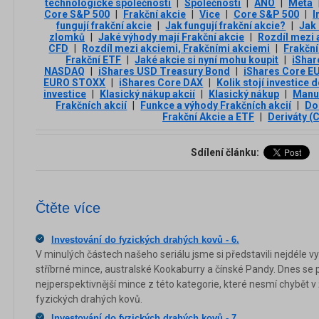
technologické společnosti
|
Společnosti
|
ANO
|
Meta
Core S&P 500
|
Frakční akcie
|
Vice
|
Core S&P 500
|
I
fungují frakční akcie
|
Jak fungují frakční akcie?
|
Jak 
zlomků
|
Jaké výhody mají Frakční akcie
|
Rozdíl mezi 
CFD
|
Rozdíl mezi akciemi, Frakčními akciemi
|
Frakční
Frakční ETF
|
Jaké akcie si nyní mohu koupit
|
iSha
NASDAQ
|
iShares USD Treasury Bond
|
iShares Core E
EURO STOXX
|
iShares Core DAX
|
Kolik stojí investice 
investice
|
Klasický nákup akcií
|
Klasický nákup
|
Manuá
Frakčních akcií
|
Funkce a výhody Frakčních akcií
|
Do
Frakční Akcie a ETF
|
Deriváty (
Sdílení článku:
Čtěte více
Investování do fyzických drahých kovů - 6.
V minulých částech našeho seriálu jsme si představili nejdéle vy
stříbrné mince, australské Kookaburry a čínské Pandy. Dnes se
nejperspektivnější mince z této kategorie, které nesmí chybět v ž
fyzických drahých kovů.
Investování do fyzických drahých kovů - 7.