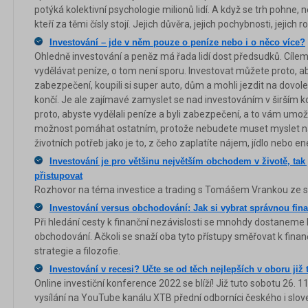
potýká kolektivní psychologie milionů lidí. A když se trh pohne, nen
kteří za těmi čísly stojí. Jejich důvěra, jejich pochybnosti, jejich 
Investování – jde v něm pouze o peníze nebo i o něco více?
Ohledně investování a peněz má řada lidí dost předsudků. Cílem
vydělávat peníze, o tom není sporu. Investovat můžete proto, aby
zabezpečení, koupili si super auto, dům a mohli jezdit na dovole
končí. Je ale zajímavé zamyslet se nad investováním v širším k
proto, abyste vydělali peníze a byli zabezpečení, a to vám umož
možnost pomáhat ostatním, protože nebudete muset myslet n
životních potřeb jako je to, z čeho zaplatíte nájem, jídlo nebo en
Investování je pro většinu největším obchodem v životě, tak
přistupovat
Rozhovor na téma investice a trading s Tomášem Vrankou ze s
Investování versus obchodování: Jak si vybrat správnou finan
Při hledání cesty k finanční nezávislosti se mnohdy dostaneme
obchodování. Ačkoli se snaží oba tyto přístupy směřovat k finan
strategie a filozofie.
Investování v recesi? Učte se od těch nejlepších v oboru již 
Online investiční konference 2022 se blíží! Již tuto sobotu 26. 1
vysílání na YouTube kanálu XTB přední odborníci českého i slov