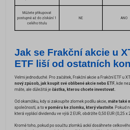
Můžete přikupovat
postupně až do získání 1
NE
ANO
celého titulu
Jak se Frakční akcie u X
ETF liší od ostatních ko
Velmi jednoduché. Pro začátek, Frakční akcie a Frakční ETF u 
nový způsob, jak koupit své oblíbené akcie nebo ETF
, kde nez
máte, ale důležitá je
částka, kterou chcete investovat.
Od okamžiku, kdy si zakoupíte zlomek podílu akcie,
máte také 
společností, a to
v poměru ke zlomku, který vlastníte
. Pokud n
která vyplácí dividendu ve výši 2 EUR, obdržíte 0,50 EUR (0,25 x 
Kromě toho, pokud po součtu zlomků ackií dosáhnete celkového