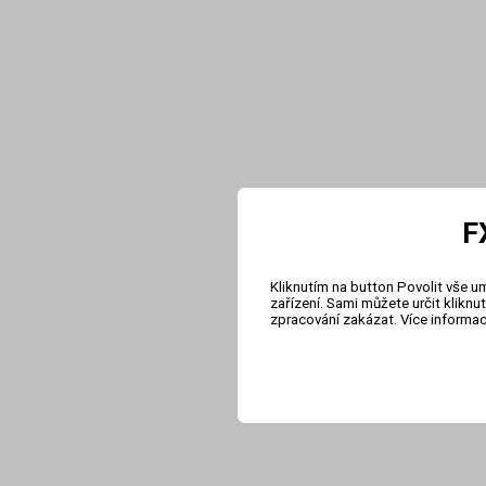
F
Kliknutím na button Povolit vše u
zařízení. Sami můžete určit klikn
zpracování zakázat. Více informa