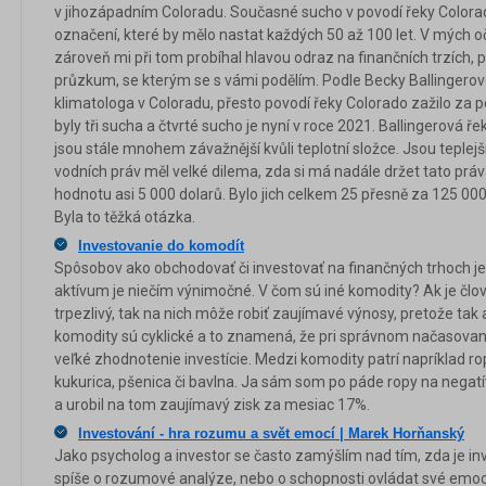
v jihozápadním Coloradu. Současné sucho v povodí řeky Colorado
označení, které by mělo nastat každých 50 až 100 let. V mých oč
zároveň mi při tom probíhal hlavou odraz na finančních trzích, p
průzkum, se kterým se s vámi podělím. Podle Becky Ballingerové
klimatologa v Coloradu, přesto povodí řeky Colorado zažilo za p
byly tři sucha a čtvrté sucho je nyní v roce 2021. Ballingerová ř
jsou stále mnohem závažnější kvůli teplotní složce. Jsou teplejší.
vodních práv měl velké dilema, zda si má nadále držet tato prá
hodnotu asi 5 000 dolarů. Bylo jich celkem 25 přesně za 125 000
Byla to těžká otázka.
Investovanie do komodít
Spôsobov ako obchodovať či investovať na finančných trhoch j
aktívum je niečím výnimočné. V čom sú iné komodity? Ak je člo
trpezlivý, tak na nich môže robiť zaujímavé výnosy, pretože tak a
komodity sú cyklické a to znamená, že pri správnom načasovaní
veľké zhodnotenie investície. Medzi komodity patrí napríklad rop
kukurica, pšenica či bavlna. Ja sám som po páde ropy na negat
a urobil na tom zaujímavý zisk za mesiac 17%.
Investování - hra rozumu a svět emocí | Marek Horňanský
Jako psycholog a investor se často zamýšlím nad tím, zda je i
spíše o rozumové analýze, nebo o schopnosti ovládat své emoce