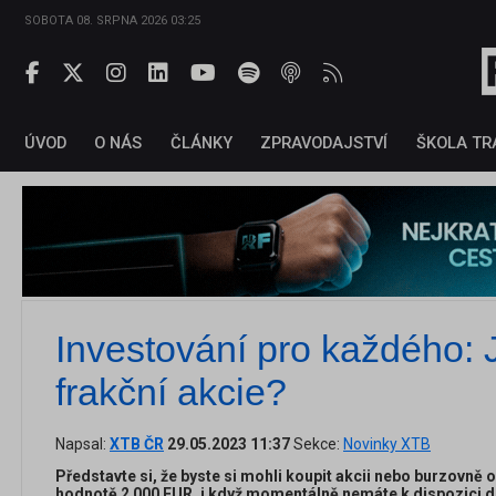
SOBOTA 08. SRPNA 2026 03:25
ÚVOD
O NÁS
ČLÁNKY
ZPRAVODAJSTVÍ
ŠKOLA TR
Investování pro každého: J
frakční akcie?
Napsal:
XTB ČR
29.05.2023 11:37
Sekce:
Novinky XTB
Představte si, že byste si mohli koupit akcii nebo burzovně
hodnotě 2 000 EUR, i když momentálně nemáte k dispozici do