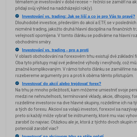
tématem je investování v době recese – řečníci se zaměří na akt
přidají svůj výhled na nadcházející rok(y).
Investování vs. trading: Jak se liší a co je pro Vás to pravé?
Dlouhodobé investice, především do akcií a ETF, se v posledních l
nicméně trading, jakožto druhá hlavní disciplína na finančních tr
veřejností opomíjena. V tomto článku se podíváme na hlavní ro
obchodními směry.
Investování vs. trading - pro a proti
V oblasti obchodování na forexovém trhu existují dvě základní fil
Oba tyto přístupy mají své jedinečné výhody i nevýhody, což mů
značně komplikovaným. V rámci tohoto článku se zaměříme na de
rozebereme argumenty pro a proti k oběma těmto přístupům.
Investovať do akcií alebo trejdovať forex?
Na trhu je mnoho príležitostí, kam môžeme umiestniť svoje pen
medzi ne nehnuteľnosti, termínované vklady, akcie, dlhopisy, for
rozdelíme investorov na dve hlavné skupiny, rozdelíme ich na týc
a tých do forexu. Akcioví sa volajú investori, forexoví sa nazývajú
preto si každý môže vybrať tie inštrumenty, ktoré mu viac vyh
zarobiť čo najviac. Otázkou ale je, ktorá z týchto dvoch skupín 
potenciál zarobiť viac?
Investovať na akciovom trhu sa stále oplatí