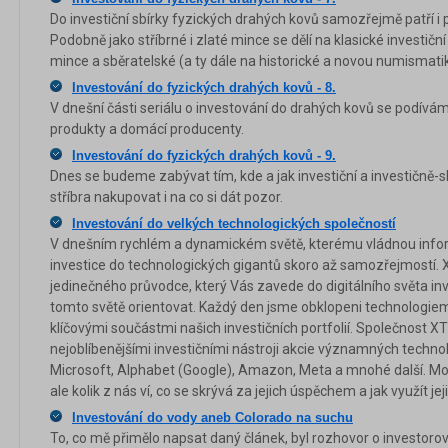
Do investiční sbírky fyzických drahých kovů samozřejmě patří i 
Podobně jako stříbrné i zlaté mince se dělí na klasické investičn
mince a sběratelské (a ty dále na historické a novou numismati
Investování do fyzických drahých kovů - 8.
V dnešní části seriálu o investování do drahých kovů se podívá
produkty a domácí producenty.
Investování do fyzických drahých kovů - 9.
Dnes se budeme zabývat tím, kde a jak investiční a investičně-
stříbra nakupovat i na co si dát pozor.
Investování do velkých technologických společností
V dnešním rychlém a dynamickém světě, kterému vládnou informa
investice do technologických gigantů skoro až samozřejmostí. X
jedinečného průvodce, který Vás zavede do digitálního světa in
tomto světě orientovat. Každý den jsme obklopeni technologiemi 
klíčovými součástmi našich investičních portfolií. Společnost X
nejoblíbenějšími investičními nástroji akcie významných technol
Microsoft, Alphabet (Google), Amazon, Meta a mnohé další. M
ale kolik z nás ví, co se skrývá za jejich úspěchem a jak využít je
Investování do vody aneb Colorado na suchu
To, co mě přimělo napsat daný článek, byl rozhovor o investorovi,