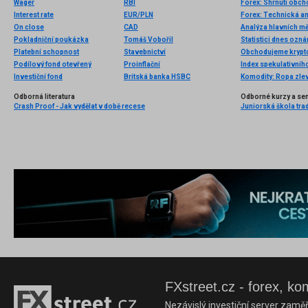
Wager
RBI
Forex: Shrnutí obc
Interest rate
EUR/PLN
Forex: Technická a
On close
CAD
Analýza hlavních m
Pokladniční poukázka
Tomáš Vobořil
Statistici dnes ozn
Platební schopnost
Stavebnictví
Podílový fond otevřený
Proinflační
Index spekulativníh
Investiční fond
Britská banka HSBC
Odborná literatura
Odborné kurzy a se
Crash Proof - Jak vydělat v době recese
Juniorská škola trad
FXstreet.cz - forex, ko
Nezávislý investiční server zaměř