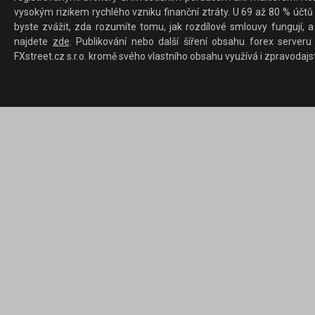
vysokým rizikem rychlého vzniku finanční ztráty. U 69 až 80 % účtů 
byste zvážit, zda rozumíte tomu, jak rozdílové smlouvy fungují, a
najdete
zde
. Publikování nebo další šíření obsahu forex serveru
FXstreet.cz s.r.o. kromě svého vlastního obsahu využívá i zpravodajs