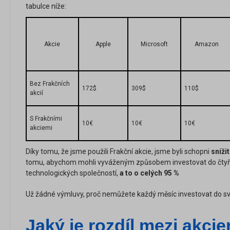
tabulce níže:
Akcie
Apple
Microsoft
Amazon
Bez Frakčních
172$
309$
110$
akcií
S Frakčními
10€
10€
10€
akciemi
Díky tomu, že jsme použili Frakční akcie, jsme byli schopni
snížit
tomu, abychom mohli vyváženým způsobem investovat do čtyř 
technologických společností,
a to
o celých 95 %
Už žádné výmluvy, proč nemůžete každý měsíc investovat do svý
Jaký je rozdíl mezi akcie