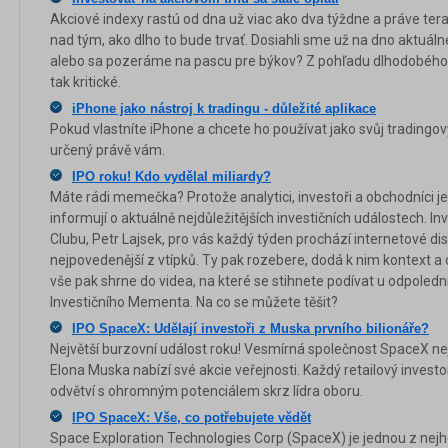
Akciové indexy rastú od dna už viac ako dva týždne a práve ter
nad tým, ako dlho to bude trvať. Dosiahli sme už na dno aktuálne
alebo sa pozeráme na pascu pre býkov? Z pohľadu dlhodobého 
tak kritické.
iPhone jako nástroj k tradingu - důležité aplikace
Pokud vlastníte iPhone a chcete ho používat jako svůj tradingový
určený právě vám.
IPO roku! Kdo vydělal miliardy?
Máte rádi memečka? Protože analytici, investoři a obchodníci je
informují o aktuálně nejdůležitějších investičních událostech. In
Clubu, Petr Lajsek, pro vás každý týden prochází internetové dis
nejpovedenější z vtípků. Ty pak rozebere, dodá k nim kontext a 
vše pak shrne do videa, na které se stihnete podívat u odpolední
Investičního Mementa. Na co se můžete těšit?
IPO SpaceX: Udělají investoři z Muska prvního bilionáře?
Největší burzovní událost roku! Vesmírná společnost SpaceX ne
Elona Muska nabízí své akcie veřejnosti. Každý retailový investo
odvětví s ohromným potenciálem skrz lídra oboru.
IPO SpaceX: Vše, co potřebujete vědět
Space Exploration Technologies Corp (SpaceX) je jednou z nej