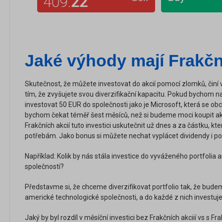
Jaké výhody mají Frakčn
Skutečnost, že můžete investovat do akcií pomocí zlomků, činí 
tím, že zvyšujete svou diverzifikační kapacitu. Pokud bychom na
investovat 50 EUR do společnosti jako je Microsoft, která se o
bychom čekat téměř šest měsíců, než si budeme moci koupit ak
Frakčních akcií tuto investici uskutečnit už dnes a za částku, k
potřebám. Jako bonus si můžete nechat vyplácet dividendy i pok
Například: Kolik by nás stála investice do vyváženého portfolia
společností?
Představme si, že chceme diverzifikovat portfolio tak, že bude
americké technologické společnosti, a do každé z nich investu
Jaký by byl rozdíl v měsíční investici bez Frakčních akciií vs s 