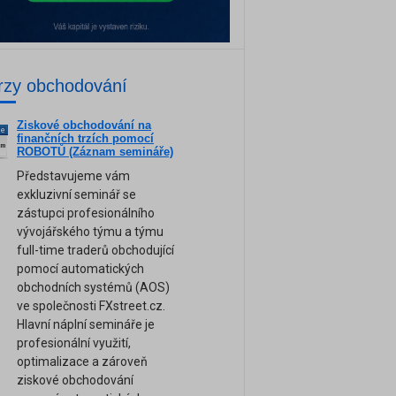
rzy obchodování
Ziskové obchodování na
ne
finančních trzích pomocí
am
ROBOTŮ (Záznam semináře)
Představujeme vám
exkluzivní seminář se
zástupci profesionálního
vývojářského týmu a týmu
full-time traderů obchodující
pomocí automatických
obchodních systémů (AOS)
ve společnosti FXstreet.cz.
Hlavní náplní semináře je
profesionální využití,
optimalizace a zároveň
ziskové obchodování