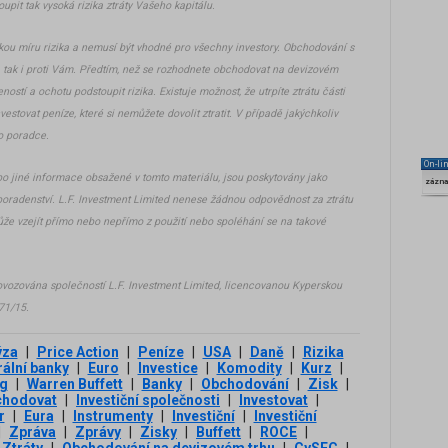
upit tak vysoká rizika ztráty Vašeho kapitálu.
ou míru rizika a nemusí být vhodné pro všechny investory. Obchodování s
 tak i proti Vám. Předtím, než se rozhodnete obchodovat na devizovém
eností a ochotu podstoupit rizika. Existuje možnost, že utrpíte ztrátu části
estovat peníze, které si nemůžete dovolit ztratit. V případě jakýchkoliv
o poradce.
On-li
bo jiné informace obsažené v tomto materiálu, jsou poskytovány jako
zázn
poradenství. L.F. Investment Limited nenese žádnou odpovědnost za ztrátu
může vzejít přímo nebo nepřímo z použití nebo spoléhání se na takové
ovozována společností L.F. Investment Limited, licencovanou Kyperskou
271/15.
ýza
|
Price Action
|
Peníze
|
USA
|
Daně
|
Rizika
ální banky
|
Euro
|
Investice
|
Komodity
|
Kurz
|
g
|
Warren Buffett
|
Banky
|
Obchodování
|
Zisk
|
chodovat
|
Investiční společnosti
|
Investovat
|
r
|
Eura
|
Instrumenty
|
Investiční
|
Investiční
|
Zpráva
|
Zprávy
|
Zisky
|
Buffett
|
ROCE
|
Ztráty
|
Obchodování na devizovém trhu
|
CySEC
|