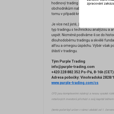
hodinový trading s relativně nízkými zis
zpracování zakáza
obchodníkům nabízí možnost získat v 
tomu v případě krátkodobého.
Je více než jisté, že se na trhu najde
typ tradingu s technickou analýzou a a
uspět. Nicméně podíváme-li se do histo
dlouhodobému tradingu a skvělé fundame
alfou a omegou úspěchu. Výběr však po
štěstí v tradingu.
Tým Purple Trading
info@purple-trading.com
+420 228 882 352 Po-Pá, 8-16h (CET
Adresa pobočky: Vinohradská 2828/15
www.purple-trading.com/cs
CFD jsou komplexními nástroji a nesou vysoké rizik
retailových investorů přichází o svůj kapitál běhe
(tento počet byl určen v rámci období od 1. červenc