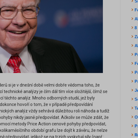
S
F
A
8
Z
A
P
F
P
P
rů si je v dnešní době velmi dobře vědoma toho, že
J
echnické analýzy je čím dál tím více složitější, čímž se
ací těchto analýz. Mnoho odborných studií, jež byly
S
okonce hovoří o tom, že v případě předpovídání
T
ckých analýz vždy sehrává důležitou roli náhoda a tudíž
pohyby nikdy jasně předpovídat. Ačkoliv se může zdát, že
O
omocí metody Price Action cenové pohyby předpovídat,
P
olikaměsíčního období grafu lze dojít k závěru, že nelze
R
ředpovídat, jelikož se na trzích vyskytují síly (např.: