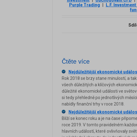
Purple Trading
|
L.F. Investment
fun
Sdíl
Čtěte více
Nejdůležitější ekonomické událos
Rok 2018 se brzy stane minulostí, a tak
všech důležitých a klíčových ekonomický
důležité ekonomické události ve světo
si tedy přehledně po jednotlivých měsí
nabídly finanční trhy v roce 2018.
Nejdůležitější ekonomické událos
Blíží se konec roku a je na čase připom
roce 2019. V tomto pravidelném každo
hlavních událostí, které ovlivňovaly svě