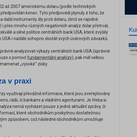
2002 až 2007 americkému dolaru (podle technických
ředpovídán konec. Tyto předpovědi plynuly z toho, že
a další instrumenty šly proti dolaru, čímž se rapidně
č i přes mnoho různých negativních analýz dolar přetrval,
Ku
y skvělé a silné politice centrálních bank USA, které zvýšily
lo USA i nadále schopno dostát svých úvěrových závazků.
On-li
správně analyzovat výkazy centrálních bank USA (správně
zázn
pouze s pomocí
fundamentální analýzy
), pak měl velkou
zaznamenat „vysoké“ zisky.
a v praxi
zy využívají převážně informace, které jsou zveřejňovány
emi, rádii, či bankami a vládními agenturami. Je třeba si
alýza nemá vycházet pouze z jedné aktuální zprávy, či
informací, které obchodníkům poskytnou dostatečnou
rčitým způsobem, což následně obchodníkům umožňuje
h.