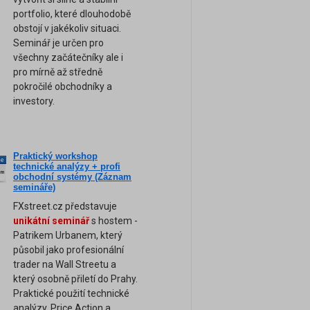
portfolio, které dlouhodobě
obstojí v jakékoliv situaci.
Seminář je určen pro
všechny začátečníky ale i
pro mírně až středně
pokročilé obchodníky a
investory.
Praktický workshop
ne
technické analýzy + profi
am
obchodní systémy (Záznam
semináře)
FXstreet.cz představuje
unikátní seminář
s hostem -
Patrikem Urbanem, který
působil jako profesionální
trader na Wall Streetu a
který osobně přiletí do Prahy.
Praktické použití technické
analýzy, Price Action a