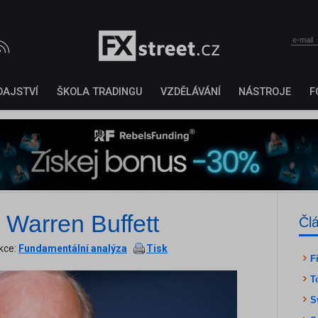
DAJSTVÍ
ŠKOLA TRADINGU
VZDĚLÁVÁNÍ
NÁSTROJE
F
 Warren Buffett
Čl
kce:
Fundamentální analýza
Tisk
F
T
S