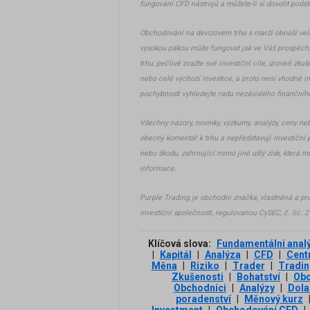
fungování CFD nástrojů a můžete-li si dovolit podsto
Obchodování na devizovém trhu s marží obnáší velk
vysokou pákou může fungovat jak ve Váš prospěch,
trhu, pečlivě zvažte své investiční cíle, úroveň zkuš
nebo celé výchozí investice, a proto není vhodné inv
pochybností vyhledejte radu nezávislého finančníh
Všechny názory, novinky, výzkumy, analýzy, ceny ne
obecný komentář k trhu a nepředstavují investiční 
nebo škodu, zahrnující mimo jiné ušlý zisk, která 
informace.
Purple Trading je obchodní značka, vlastněná a pr
investiční společností, regulovanou CySEC, č. lic. 
Klíčová slova:
Fundamentální anal
|
Kapitál
|
Analýza
|
CFD
|
Centr
Měna
|
Riziko
|
Trader
|
Tradin
Zkušenosti
|
Bohatství
|
Ob
Obchodníci
|
Analýzy
|
Dola
poradenství
|
Měnový kurz
Investment
|
Obchodování CFD
|