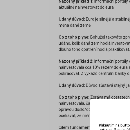
Názorný příklad 1:
Informační portály 
aktuálně nainvestovat do eura.
Udaný důvod:
Euro je silnější a stabil
měna dané země.
Co z toho plyne:
Bohužel takováto zprá
udáno, kolik daná zem hodlá investovat
dlouho toho opatření hodlá praktikovat.
Názorný příklad 2:
Informační portály 
nainvestovala cca 10% rezerv do eura a
pokračovat. Z výkazů centrální banky d
Udaný důvod:
Důvod zůstává stejný, jako
Co z toho plyne:
Zpráva má dostatečnou 
nainvestovala, časový horizont je také d
opravdu došlo/dochází a nejde tedy o 
očekávat, že měnový kurz mezi eurem
Kliknutím na butto
Cílem fundamentální analýzy, kterou pra
zařízení. Sami můž