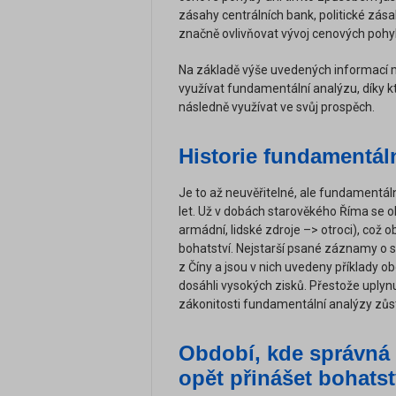
zásahy centrálních bank, politické zás
značně ovlivňovat vývoj cenových pohy
Na základě výše uvedených informací m
využívat fundamentální analýzu, díky kte
následně využívat ve svůj prospěch.
Historie fundamentál
Je to až neuvěřitelné, ale fundamentální 
let. Už v dobách starověkého Říma se 
armádní, lidské zdroje –> otroci), co
bohatství. Nejstarší psané záznamy o sp
z Číny a jsou v nich uvedeny příklady o
dosáhli vysokých zisků. Přestože uplynu
zákonitosti fundamentální analýzy zů
Období, kde správná
opět přinášet bohatst