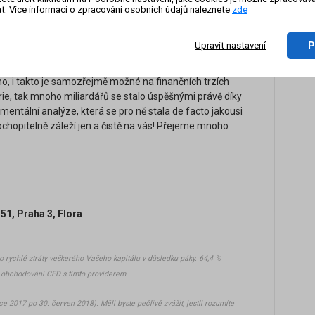
ky, ale pro dlouhodobý trading. Tento typ tradingu totiž
t. Více informací o zpracování osobních údajů naleznete
zde
On-li
jediném vydařeném obchodu i mnohem-krát více, než je
zázn
P
Upravit nastavení
 mnoho obchodníků, kteří budou spíše zastávat krátkodobý
no, i takto je samozřejmě možné na finančních trzích
rie, tak mnoho miliardářů se stalo úspěšnými právě díky
ntální analýze, která se pro ně stala de facto jakousi
chopitelně záleží jen a čistě na vás! Přejeme mnoho
)
1, Praha 3, Flora
o rychlé ztráty veškerého Vašeho kapitálu v důsledku páky. 64,4 %
m obchodování CFD s tímto providerem.
e 2017 po 30. červen 2018). Měli byste pečlivě zvážit, jestli rozumíte