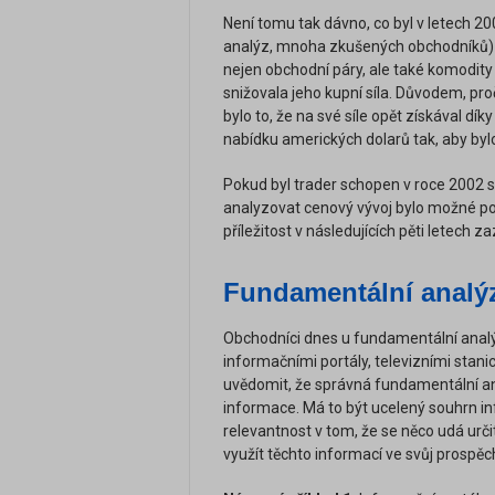
Není tomu tak dávno, co byl v letech 
analýz, mnoha zkušených obchodníků) p
nejen obchodní páry, ale také komodity 
snižovala jeho kupní síla. Důvodem, pro
bylo to, že na své síle opět získával dík
nabídku amerických dolarů tak, aby by
Pokud byl trader schopen v roce 2002 
analyzovat cenový vývoj bylo možné 
příležitost v následujících pěti letech 
Fundamentální analýz
Obchodníci dnes u fundamentální analý
informačními portály, televizními stanic
uvědomit, že správná fundamentální an
informace. Má to být ucelený souhrn 
relevantnost v tom, že se něco udá u
využít těchto informací ve svůj prospěc