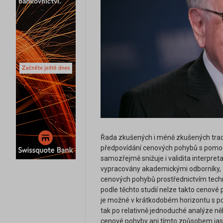
Řada zkušených i méně zkušených trade
předpovídání cenových pohybů s pomocí t
samozřejmě snižuje i validita interpret
vypracovány akademickými odborníky, d
cenových pohybů prostřednictvím techni
podle těchto studií nelze takto cenové 
je možné v krátkodobém horizontu s p
tak po relativně jednoduché analýze něk
cenové pohyby ani tímto způsobem jasně p