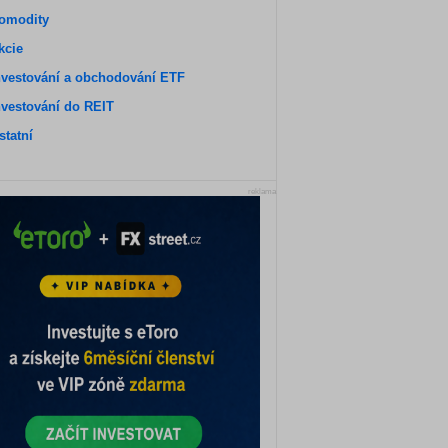
omodity
kcie
nvestování a obchodování ETF
nvestování do REIT
statní
reklama