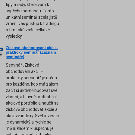
tipy a rady, které vám k
úspěchu pomohou. Tento
unikátní seminář zcela jistě
změní váš přístup k tradingu
a tím také vaše celkové
výsledky.
Ziskové obchodování akcií -
ne
praktický seminář (Záznam
am
semináře)
Seminář „Ziskové
obchodování akcií –
praktický seminář“ je určen
pro každého, kdo má zájem
začít si aktivně budovat své
vlastní, a hlavně profitabilní
akciové portfolio a naučit se
ziskově obchodovat akcie a
akciové indexy. Svět investic
je dynamický a rychle se
mění. Klíčem k úspěchu je
vytvořit si silné a stabilní