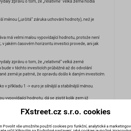
vydaly zprávu o tom, že „relativně“ velká země hodlá
nější měnou („určitá“ záruka uchování hodnoty), než je
va má velmi malou vypovídající hodnotu, protože není
, v jakém časovém horizontu investici provede, ani jak
vydaly zprávu o tom, že „relativně“ velká země
 bude v těchto investicích průběžně až do odvolání
ané země je patrné, že opravdu došlo k daným investicím.
 v příkladu 1 -> euro je silnější a stabilnější měnou.
vypovídající hodnotu, dá se zjistit kolik zem již
o jisté míry určen, z výkazů je patrné, že k investicím
FXstreet.cz s.r.o. cookies
poplašnou zprávu. V delším časovém horizontu se dá
 a měnou dané země (euro/měna země) bude růst.
n Povolit vše umožníte použití cookies pro funkční, analytické a marketingo
ktikuje Warren Buffett, není její aplikace pro krátkodobý
ete určit kliknutím na Podrobné nastavení, jaké cookies je možné zpracovávat