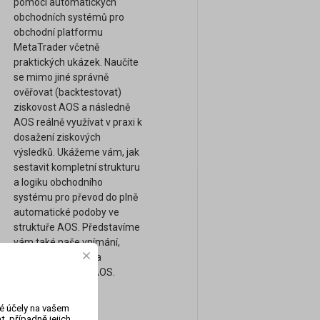
pomocí automatických
obchodních systémů pro
obchodní platformu
MetaTrader včetně
praktických ukázek. Naučíte
se mimo jiné správně
ověřovat (backtestovat)
ziskovost AOS a následně
AOS reálně využívat v praxi k
dosažení ziskových
výsledků. Ukážeme vám, jak
sestavit kompletní strukturu
a logiku obchodního
systému pro převod do plně
automatické podoby ve
struktuře AOS. Představíme
vám také naše vnímání,
obchodní přístupy a
strategie pomocí AOS.
vé účely na vašem
, případně jejich