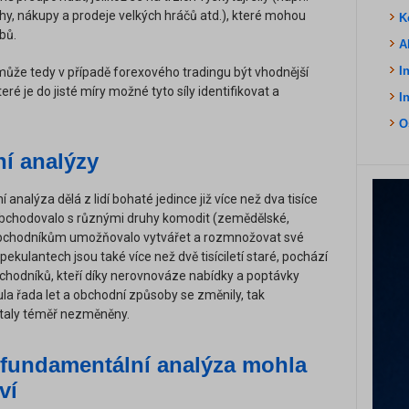
ahy, nákupy a prodeje velkých hráčů atd.), které mohou
K
bů.
A
I
ůže tedy v případě forexového tradingu být vhodnější
ré je do jisté míry možné tyto síly identifikovat a
I
O
ní analýzy
analýza dělá z lidí bohaté jedince již více než dva tisíce
obchodovalo s různými druhy komodit (zemědělské,
ž obchodníkům umožňovalo vytvářet a rozmnožovat své
ekulantech jsou také více než dvě tisíciletí staré, pochází
bchodníků, kteří díky nerovnováze nabídky a poptávky
la řada let a obchodní způsoby se změnily, tak
staly téměř nezměněny.
 fundamentální analýza mohla
ví