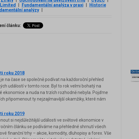
 Limited
|
Fundamentální analýza v praxi
|
Historie
damentální analýzy
|
ení článku:
On-li
ti roku 2018
zázn
 je na čase se společně podívat na každoroční přehled
ch událostí v tomto roce. Byl to rok velmi bohatý na
vé ekonomice a nuda na trzích rozhodně nebyla. Pojďme
cích připomenout ty nejzajímavější okamžiky, které nám
ti roku 2019
enout si nejdůležitější události ve světové ekonomice v
ročním článku se podíváme na přehledné shrnutí všech
tové finanční trhy – akcie, komodity, dluhopisy a forex. Vše