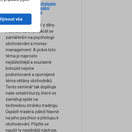
Nový seminář: Psychologie
ne
tradingu a profesionální
am
Money-Management
(Záznam semináře)
řijmout vše
Zcela nový seminář z dílny
FXstreet.cz a tentokrát se
zaměřením na psychologii
obchodování a money-
management. A právě toto
téma je naprosto
nejdůležitější a současně
bohužel nejvíce
podceňované a opomíjené
téma většiny obchodníků.
Tento seminář tak doplňuje
naše ostatní kurzy, které se
zaměřují spíše na
technickou stránku tradingu.
Úspěch tradera záleží hlavně
na jeho psychice a přístupu k
obchodování. Přijďte se
naučit ty nejsilnější nástroje,