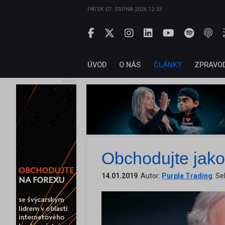
PÁTEK 07. SRPNA 2026 12:33
ÚVOD
O NÁS
ČLÁNKY
ZPRAVO
reklama
Obchodujte jako
14.01.2019
Autor:
Purple Trading
Se