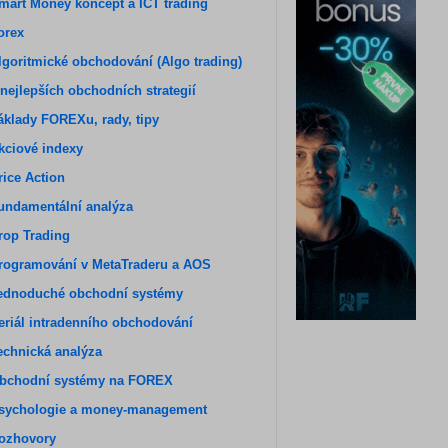
mart Money koncept a ICT trading
orex
lgoritmické obchodování (Algo trading)
 nejlepších obchodních strategií
áklady FOREXu, rady, tipy
kciové indexy
rice Action
undamentální analýza
rop Trading
rogramování v MetaTraderu a AOS
ednoduché obchodní systémy
eriál intradenního obchodování
echnická analýza
bchodní systémy na FOREX
sychologie a money-management
ozhovory