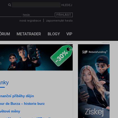
HLEDEJ
PŘIHLÁSIT
|
nová registrace
zapomenuté heslo
ÓRUM
METATRADER
BLOGY
VIP
reklama
reklama
ánky
inanční příběhy dějin
our de Burza – historie burz
větové měny