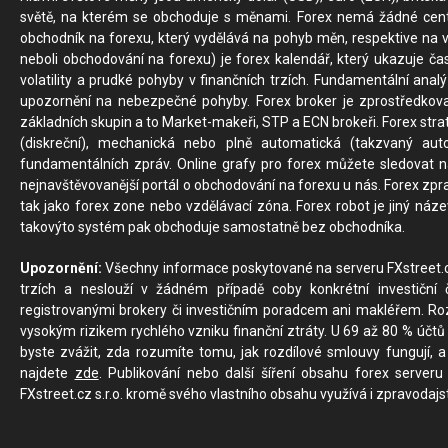
světě, na kterém se obchoduje s měnami. Forex nemá žádné centrál
obchodník na forexu, který vydělává na pohyb měn, respektive na v
neboli obchodování na forexu) je forex kalendář, který ukazuje č
volatility a prudké pohyby v finančních trzích. Fundamentální ana
upozornění na nebezpečné pohyby. Forex broker je zprostředkov
základních skupin a to Market-makeři, STP a ECN brokeři. Forex stra
(diskreční), mechanická nebo plně automatická (takzvaný aut
fundamentálních zpráv. Online grafy pro forex můžete sledovat na 
nejnavštěvovanější portál o obchodování na forexu u nás. Forex zprav
tak jako forex zone nebo vzdělávací zóna. Forex robot je jiný náz
takovýto systém pak obchoduje samostatně bez obchodníka.
Upozornění:
Všechny informace poskytované na serveru FXstreet.cz
trzích a neslouží v žádném případě coby konkrétní investiční č
registrovanými brokery či investičním poradcem ani makléřem. Rozd
vysokým rizikem rychlého vzniku finanční ztráty. U 69 až 80 % účtů 
byste zvážit, zda rozumíte tomu, jak rozdílové smlouvy fungují, a
najdete
zde
. Publikování nebo další šíření obsahu forex serveru
FXstreet.cz s.r.o. kromě svého vlastního obsahu využívá i zpravodajs