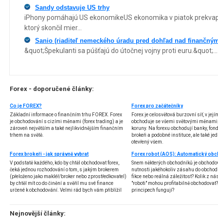
Sandy odstavuje US trhy
iPhony pomáhajú US ekonomikeUS ekonomika v piatok prekvap
ktorý skončil mier...
Sanio (riaditeľ nemeckého úradu pred dohľad nad finančný
&quot;Špekulanti sa púšťajú do útočnej vojny proti euru.&quot;...
Forex - doporučené články:
Co je FOREX?
Forex pro začátečníky
Základní informace o finančním trhu FOREX. Forex
Forex je celosvětová burzovní síť, v jej
je obchodování s cizími měnami (forex trading) a je
obchoduje se všemi světovými měnami,
zároveň největším a také nejlikvidnějším finančním
koruny. Na forexu obchodují banky, fondy
trhem na světě.
brokeři a podobné instituce, ale také jedn
otevřený všem.
Forex brokeři - jak správně vybrat
V podstatě každého, kdo by chtěl obchodovat forex,
Snem některých obchodníků je obchodo
čeká jednou rozhodování o tom, s jakým brokerem
nutnosti jakéhokoliv zásahu do obchod
(přeloženo jako makléř/broker nebo zprostředkovatel)
fikce nebo reálná záležitost? Kolik z nás
by chtěl mít co do činění a svěřil mu své finance
"roboti" mohou profitabilně obchodovat
určené k obchodování. Velmi rád bych vám přiblížil
principech fungují?
problematiku výběru brokera, rozdíl mezi
jednotlivými typy brokerů a v neposlední řadě uvedu
několik příkladů nejznámějších z nich.
Nejnovější články: