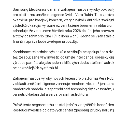
Samsung Electronics oznámil zahájení masové výroby pokroči
pro platformu umělé inteligence Nvidia Vera Rubin. Tato zpráva
okamžiku pro korejský koncern, který o několik dní dříve zveřejn
výsledků ukazující výrazné oživení tažené boomem v oblasti u
odhaduje, že ve druhém čtvrtletí roku 2026 dosáhl jeho provozní 
a tržby dosáhly přibližně 171 bilionů wonů. Jedná se však stále
finanční zpráva bude zveřejněna později.
Kombinace rekordních výsledků a rozšiřující se spolupráce s Nv
těží ze současné vlny investic do umělé inteligence. Korejský gi
výrobce pamětí, ale jako jeden z klíčových dodavatelů infrastru
nejpokročilejších systémů AI.
Zahájení masové výroby nových řešení pro platformu Vera Rubi
v oblasti umělé inteligence zahrnuje mnohem více než jen sam
moderních modelů je zapotřebí celý technologický ekosystém, v n
paměti, ukládání dat a serverová infrastruktura.
Právě tento segment trhu se stal jedním z největších beneficie
Rostoucí investice do datových center způsobují prudký nárů