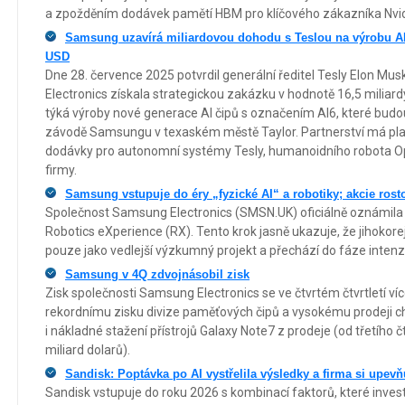
a zpožděním dodávek pamětí HBM pro klíčového zákazníka Nvid
Samsung uzavírá miliardovou dohodu s Teslou na výrobu AI 
USD
Dne 28. července 2025 potvrdil generální ředitel Tesly Elon Mu
Electronics získala strategickou zakázku v hodnotě 16,5 miliar
týká výroby nové generace AI čipů s označením AI6, které bud
závodě Samsungu v texaském městě Taylor. Partnerství má plat
dodávky pro autonomní systémy Tesly, humanoidního robota Opt
firmy.
Samsung vstupuje do éry „fyzické AI“ a robotiky; akcie rost
Společnost Samsung Electronics (SMSN.UK) oficiálně oznámila v
Robotics eXperience (RX). Tento krok jasně ukazuje, že jihokor
pouze jako vedlejší výzkumný projekt a přechází do fáze intenz
Samsung v 4Q zdvojnásobil zisk
Zisk společnosti Samsung Electronics se ve čtvrtém čtvrtletí víc
rekordnímu zisku divize paměťových čipů a vysokému prodeji ch
i nákladné stažení přístrojů Galaxy Note7 z prodeje (od třetího č
miliard dolarů).
Sandisk: Poptávka po AI vystřelila výsledky a firma si upev
Sandisk vstupuje do roku 2026 s kombinací faktorů, které invest