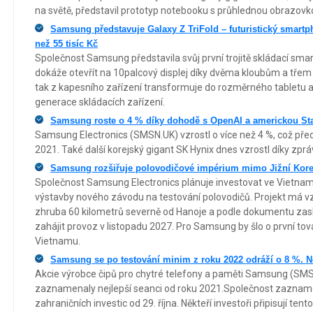
na světě, představil prototyp notebooku s průhlednou obrazovk
Samsung představuje Galaxy Z TriFold – futuristický smartp
než 55 tisíc Kč
Společnost Samsung představila svůj první trojitě skládací smar
dokáže otevřít na 10palcový displej díky dvěma kloubům a tře
tak z kapesního zařízení transformuje do rozměrného tabletu a 
generace skládacích zařízení.
Samsung roste o 4 % díky dohodě s OpenAI a americkou Sta
Samsung Electronics (SMSN.UK) vzrostl o více než 4 %, což před
2021. Také další korejský gigant SK Hynix dnes vzrostl díky zp
Samsung rozšiřuje polovodičové impérium mimo Jižní Kor
Společnost Samsung Electronics plánuje investovat ve Vietnamu
výstavby nového závodu na testování polovodičů. Projekt má 
zhruba 60 kilometrů severně od Hanoje a podle dokumentu za
zahájit provoz v listopadu 2027. Pro Samsung by šlo o první tov
Vietnamu.
Samsung se po testování minim z roku 2022 odráží o 8 %. Ne
Akcie výrobce čipů pro chytré telefony a paměti Samsung (SMSN
zaznamenaly nejlepší seanci od roku 2021.Společnost zaznamen
zahraničních investic od 29. října. Někteří investoři připisují 