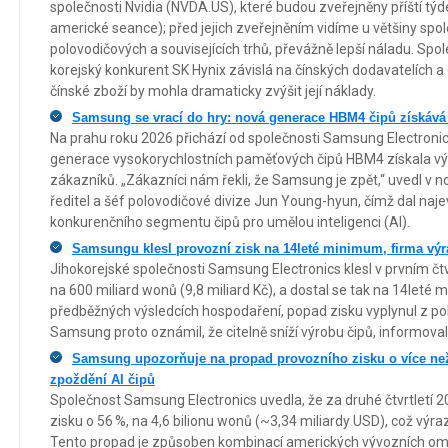
společnosti Nvidia (NVDA.US), které budou zveřejněny příští týd
americké seance); před jejich zveřejněním vidíme u většiny spole
polovodičových a souvisejících trhů, převážně lepší náladu. Společ
korejský konkurent SK Hynix závislá na čínských dodavatelích 
čínské zboží by mohla dramaticky zvýšit její náklady.
Samsung se vrací do hry: nová generace HBM4 čipů získává
Na prahu roku 2026 přichází od společnosti Samsung Electronic
generace vysokorychlostních paměťových čipů HBM4 získala vý
zákazníků. „Zákazníci nám řekli, že Samsung je zpět,“ uvedl v 
ředitel a šéf polovodičové divize Jun Young-hyun, čímž dal naje
konkurenčního segmentu čipů pro umělou inteligenci (AI).
Samsungu klesl provozní zisk na 14leté minimum, firma vý
Jihokorejské společnosti Samsung Electronics klesl v prvním čtv
na 600 miliard wonů (9,8 miliard Kč), a dostal se tak na 14leté
předběžných výsledcích hospodaření, popad zisku vyplynul z pok
Samsung proto oznámil, že citelně sníží výrobu čipů, informova
Samsung upozorňuje na propad provozního zisku o více než 
zpoždění AI čipů
Společnost Samsung Electronics uvedla, že za druhé čtvrtletí 
zisku o 56 %, na 4,6 bilionu wonů (~3,34 miliardy USD), což výr
Tento propad je způsoben kombinací amerických vývozních omez