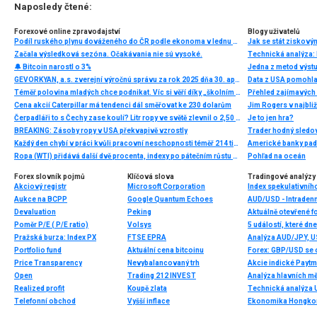
Naposledy čtené:
Forexové online zpravodajství
Blogy uživatelů
Podíl ruského plynu dováženého do ČR podle ekonoma v lednu činil 62 %
Jak se stát ziskový
Začala výsledková sezóna. Očakávania nie sú vysoké.
Technická analýza
🔔 Bitcoin narostl o 3%
Jedna z metod výst
GEVORKYAN, a.s. zverejní výročnú správu za rok 2025 dňa 30. apríla 2026
Data z USA pomohla 
Téměř polovina mladých chce podnikat. Víc si věří díky „školním inkubátorům“
Přehled zajímavých i
Cena akcií Caterpillar má tendenci dál směřovat ke 230 dolarům
Čerpadláři to s Čechy zase koulí? Litr ropy ve světě zlevnil o 2,50 Kč, ale litr nafty v ČR ve stejné době zdražil o více než 1 Kč
Je to jen hra?
BREAKING: Zásoby ropy v USA překvapivě vzrostly
Trader hodný sledo
Každý den chybí v práci kvůli pracovní neschopnosti téměř 214 tisíc lidí. Přesto stonáme kratší dobu než před covidem
Ropa (WTI) přidává další dvě procenta, indexy po pátečním růstu zatím vyčkávají
Pohľad na oceán
Forex slovník pojmů
Klíčová slova
Tradingové analýzy 
Akciový registr
Microsoft Corporation
Index spekulativníh
Aukce na BCPP
Google Quantum Echoes
AUD/USD - Intradenn
Devaluation
Peking
Aktuálně otevřené f
Poměr P/E ( P/E ratio)
Volsys
5 událostí, které dn
Pražská burza: Index PX
FTSE EPRA
Analýza AUD/JPY, 
Portfolio fund
Aktuální cena bitcoinu
Forex: GBP/USD se 
Price Transparency
Nevybalancovaný trh
Open
Trading 212 INVEST
Analýza hlavních m
Realized profit
Koupě zlata
Technická analýza 
Telefonní obchod
Vyšší inflace
Ekonomika Hongkong