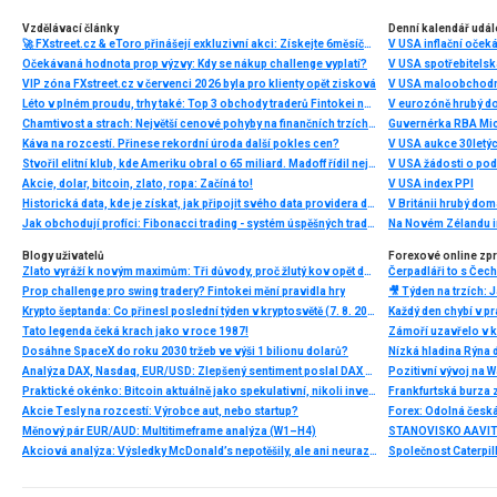
Vzdělávací články
Denní kalendář udál
🚀 FXstreet.cz & eToro přinášejí exkluzivní akci: Získejte 6měsíční členství ve VIP zóně ZDARMA
V USA inflační očeká
Očekávaná hodnota prop výzvy: Kdy se nákup challenge vyplatí?
V USA spotřebitelsk
VIP zóna FXstreet.cz v červenci 2026 byla pro klienty opět zisková
V USA maloobchodní
Léto v plném proudu, trhy také: Top 3 obchody traderů Fintokei na indexech a zlatě
V eurozóně hrubý d
Chamtivost a strach: Největší cenové pohyby na finančních trzích (červenec 2026)
Guvernérka RBA Mic
Káva na rozcestí. Přinese rekordní úroda další pokles cen?
V USA aukce 30letý
Stvořil elitní klub, kde Ameriku obral o 65 miliard. Madoff řídil největší Ponzi dějin
V USA žádosti o po
Akcie, dolar, bitcoin, zlato, ropa: Začíná to!
V USA index PPI
Historická data, kde je získat, jak připojit svého data providera do MultiCharts a proč je budeme potřebovat? (4. díl)
V Británii hrubý do
Jak obchodují profíci: Fibonacci trading - systém úspěšných traderů
Na Novém Zélandu i
Blogy uživatelů
Forexové online zp
Zlato vyráží k novým maximům: Tři důvody, proč žlutý kov opět dominuje
Prop challenge pro swing tradery? Fintokei mění pravidla hry
Krypto šeptanda: Co přinesl poslední týden v kryptosvětě (7. 8. 2026)
Tato legenda čeká krach jako v roce 1987!
Dosáhne SpaceX do roku 2030 tržeb ve výši 1 bilionu dolarů?
Nízká hladina Rýna 
Analýza DAX, Nasdaq, EUR/USD: Zlepšený sentiment poslal DAX na nová maxima
Pozitivní vývoj na Wa
Praktické okénko: Bitcoin aktuálně jako spekulativní, nikoli investiční aktivum
Frankfurtská burza 
Akcie Tesly na rozcestí: Výrobce aut, nebo startup?
Měnový pár EUR/AUD: Multitimeframe analýza (W1–H4)
Akciová analýza: Výsledky McDonald’s nepotěšily, ale ani neurazily. Jakou vizi společnost prezentovala?