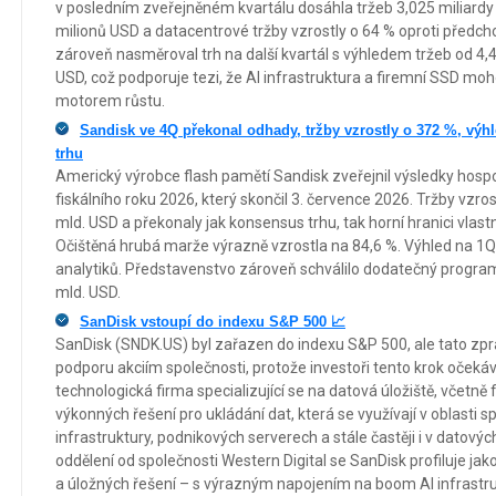
v posledním zveřejněném kvartálu dosáhla tržeb 3,025 miliard
milionů USD a datacentrové tržby vzrostly o 64 % oproti před
zároveň nasměroval trh na další kvartál s výhledem tržeb od 4,4
USD, což podporuje tezi, že AI infrastruktura a firemní SSD m
motorem růstu.
Sandisk ve 4Q překonal odhady, tržby vzrostly o 372 %, výh
trhu
Americký výrobce flash pamětí Sandisk zveřejnil výsledky hospo
fiskálního roku 2026, který skončil 3. července 2026. Tržby vzr
mld. USD a překonaly jak konsensus trhu, tak horní hranici vlast
Očištěná hrubá marže výrazně vzrostla na 84,6 %. Výhled na 1Q
analytiků. Představenstvo zároveň schválilo dodatečný progra
mld. USD.
SanDisk vstoupí do indexu S&P 500 📈
SanDisk (SNDK.US) byl zařazen do indexu S&P 500, ale tato zp
podporu akciím společnosti, protože investoři tento krok očekával
technologická firma specializující se na datová úložiště, včetně 
výkonných řešení pro ukládání dat, která se využívají v oblasti s
infrastruktury, podnikových serverech a stále častěji i v datovýc
oddělení od společnosti Western Digital se SanDisk profiluje jak
a úložných řešení – s výrazným napojením na boom AI infrastru