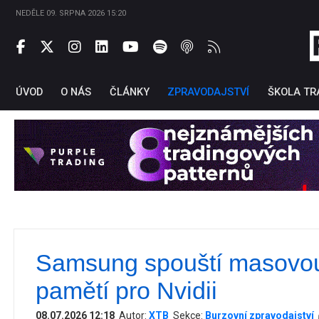
NEDĚLE 09. SRPNA 2026 15:20
ÚVOD
O NÁS
ČLÁNKY
ZPRAVODAJSTVÍ
ŠKOLA TR
Samsung spouští masovo
Ti
pamětí pro Nvidii
08.07.2026 12:18
Autor:
XTB
Sekce:
Burzovní zpravodajství