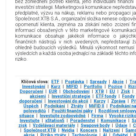
bez zohlednění potřeb klienta, jeho individuální finanční
investiční strategii. Marketingová komunikace nepředstavu
předplatné, výzvu na nákup, reklamu nebo propagaci jak
Společnost XTB S.A., organizační složka nenese odpověd
opomenutí klienta, zejména za získání nebo zcizení fi
informací obsažených v této marketingové komunikaci
komunikace obsahuje jakékoli informace o jakýchko
finančních nástrojů v nich uvedených, nepředstavují
ohledně budoucích výsledků. Minulá výkonnost nemusí
výsledcích a každá osoba jednající na základě těchto info
riziko.
Klíčová slova:
ETF
|
Poptávka
|
Spready
|
Akcie
|
Tr
Investování
|
Kurz
|
MIFID
|
Portfolio
|
Pozice
|
Riz
Doporučení
|
EUR
|
Obchodování
|
XTB
|
EU
|
Zisk
|
akciemi
|
Investiční strategie
|
ETF fondy
|
Fondy
doporučení
|
Investování do akcií
|
Kurzy
|
Zpráva
|
P
Úspěch
|
Podnikání
|
Ztráty
|
MiFID II
|
Podnikání na
polovodičů
|
Použití finanční páky
|
Rozdílové smlouv
situace
|
Investujte zodpovědně
|
Firma
|
Vysoké rizik
Investujte
|
xStation5
|
Poradenství
|
Komunikace
|
S
zisk
|
Vzdělávací materiály
|
Swapové body
|
Údaje
|
C
|
Společnost XTB
|
Nvidia
|
Koncern
|
Nařízení
|
Sams
akcie
|
Riziko ztráty
|
Technologie
|
AI
|
Odvětví
|