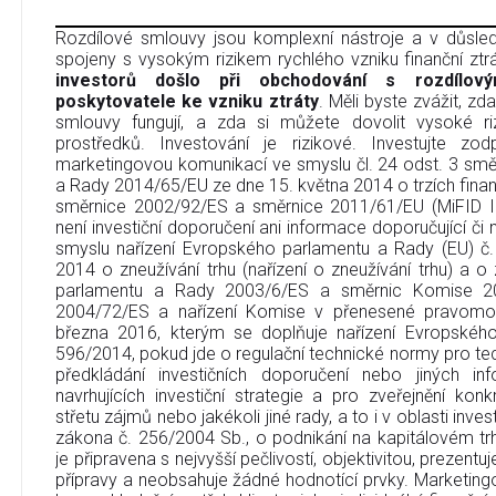
Rozdílové smlouvy jsou komplexní nástroje a v důsledk
spojeny s vysokým rizikem rychlého vzniku finanční ztr
investorů došlo při obchodování s rozdílov
poskytovatele ke vzniku ztráty
. Měli byste zvážit, zd
smlouvy fungují, a zda si můžete dovolit vysoké riz
prostředků. Investování je rizikové. Investujte zo
marketingovou komunikací ve smyslu čl. 24 odst. 3 sm
a Rady 2014/65/EU ze dne 15. května 2014 o trzích finan
směrnice 2002/92/ES a směrnice 2011/61/EU (MiFID I
není investiční doporučení ani informace doporučující či na
smyslu nařízení Evropského parlamentu a Rady (EU) č
2014 o zneužívání trhu (nařízení o zneužívání trhu) a 
parlamentu a Rady 2003/6/ES a směrnic Komise 2
2004/72/ES a nařízení Komise v přenesené pravomo
března 2016, kterým se doplňuje nařízení Evropskéh
596/2014, pokud jde o regulační technické normy pro tec
předkládání investičních doporučení nebo jiných in
navrhujících investiční strategie a pro zveřejnění ko
střetu zájmů nebo jakékoli jiné rady, a to i v oblasti inve
zákona č. 256/2004 Sb., o podnikání na kapitálovém t
je připravena s nejvyšší pečlivostí, objektivitou, prezent
přípravy a neobsahuje žádné hodnotící prvky. Marketin