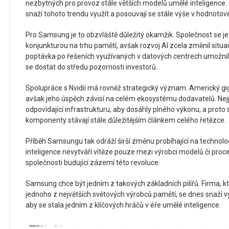
nezbytných pro provoz stále větších modelů umělé inteligence
snaží tohoto trendu využít a posouvají se stále výše v hodnotov
Pro Samsung je to obzvláště důležitý okamžik. Společnost se je
konjunkturou na trhu pamětí, avšak rozvoj AI zcela změnil situac
poptávka po řešeních využívaných v datových centrech umožnila 
se dostat do středu pozornosti investorů.
Spolupráce s Nvidií má rovněž strategický význam. Americký gig
avšak jeho úspěch závisí na celém ekosystému dodavatelů. Nejpo
odpovídající infrastrukturu, aby dosáhly plného výkonu, a proto 
komponenty stávají stále důležitějším článkem celého řetězce.
Příběh Samsungu tak odráží širší změnu probíhající na techno
inteligence nevytváří vítěze pouze mezi výrobci modelů či proceso
společnosti budující zázemí této revoluce.
Samsung chce být jedním z takových základních pilířů. Firma, kt
jednoho z největších světových výrobců pamětí, se dnes snaží vy
aby se stala jedním z klíčových hráčů v éře umělé inteligence.