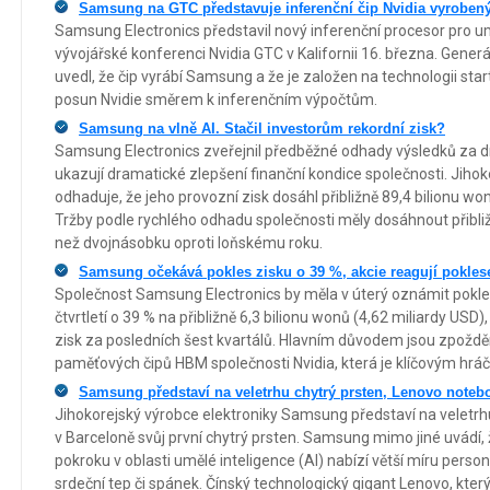
Samsung na GTC představuje inferenční čip Nvidia vyrob
Samsung Electronics představil nový inferenční procesor pro um
vývojářské konferenci Nvidia GTC v Kalifornii 16. března. Gener
uvedl, že čip vyrábí Samsung a že je založen na technologii star
posun Nvidie směrem k inferenčním výpočtům.
Samsung na vlně AI. Stačil investorům rekordní zisk?
Samsung Electronics zveřejnil předběžné odhady výsledků za dr
ukazují dramatické zlepšení finanční kondice společnosti. Jihok
odhaduje, že jeho provozní zisk dosáhl přibližně 89,4 bilionu wo
Tržby podle rychlého odhadu společnosti měly dosáhnout přibliž
než dvojnásobku oproti loňskému roku.
Samsung očekává pokles zisku o 39 %, akcie reagují pokle
Společnost Samsung Electronics by měla v úterý oznámit pokl
čtvrtletí o 39 % na přibližně 6,3 bilionu wonů (4,62 miliardy USD)
zisk za posledních šest kvartálů. Hlavním důvodem jsou zpoždě
paměťových čipů HBM společnosti Nvidia, která je klíčovým hráč
Samsung představí na veletrhu chytrý prsten, Lenovo note
Jihokorejský výrobce elektroniky Samsung představí na veletr
v Barceloně svůj první chytrý prsten. Samsung mimo jiné uvádí,
pokroku v oblasti umělé inteligence (AI) nabízí větší míru pers
srdeční tep či spánek. Čínský technologický gigant Lenovo, kter