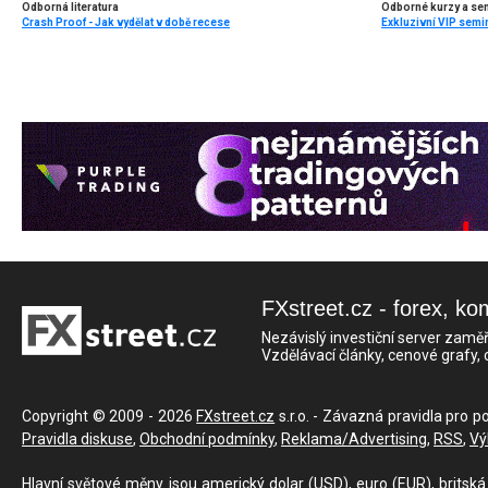
Odborná literatura
Odborné kurzy a se
Crash Proof - Jak vydělat v době recese
Exkluzivní VIP semi
FXstreet.cz - forex, ko
Nezávislý investiční server zaměř
Vzdělávací články, cenové grafy,
Copyright © 2009 - 2026
FXstreet.cz
s.r.o. - Závazná pravidla pro p
Pravidla diskuse
,
Obchodní podmínky
,
Reklama/Advertising
,
RSS
,
Vý
Hlavní světové měny jsou americký dolar (USD), euro (EUR), britská 