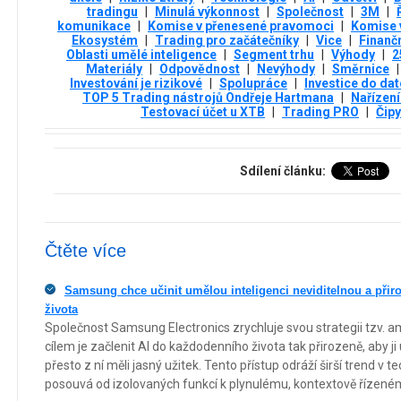
tradingu
|
Minulá výkonnost
|
Společnost
|
3М
|
komunikace
|
Komise v přenesené pravomoci
|
Komise 
Ekosystém
|
Trading pro začátečníky
|
Vice
|
Finanč
Oblasti umělé inteligence
|
Segment trhu
|
Výhody
|
2
Materiály
|
Odpovědnost
|
Nevýhody
|
Směrnice
|
Investování je rizikové
|
Spolupráce
|
Investice do da
TOP 5 Trading nástrojů Ondřeje Hartmana
|
Nařízen
Testovací účet u XTB
|
Trading PRO
|
Čipy
Sdílení článku:
Čtěte více
Samsung chce učinit umělou inteligenci neviditelnou a při
života
Společnost Samsung Electronics zrychluje svou strategii tzv. am
cílem je začlenit AI do každodenního života tak přirozeně, aby j
přesto z ní měli jasný užitek. Tento přístup odráží širší trend v 
posouvá od izolovaných funkcí k plynulému, kontextově řízeném