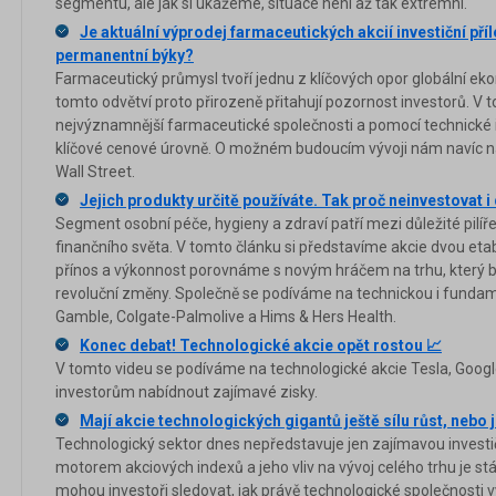
segmentu, ale jak si ukážeme, situace není až tak extrémní.
Je aktuální výprodej farmaceutických akcií investiční příl
permanentní býky?
Farmaceutický průmysl tvoří jednu z klíčových opor globální eko
tomto odvětví proto přirozeně přitahují pozornost investorů. V
nejvýznamnější farmaceutické společnosti a pomocí technické 
klíčové cenové úrovně. O možném budoucím vývoji nám navíc na
Wall Street.
Jejich produkty určitě používáte. Tak proč neinvestovat i
Segment osobní péče, hygieny a zdraví patří mezi důležité pilíře
finančního světa. V tomto článku si představíme akcie dvou etab
přínos a výkonnost porovnáme s novým hráčem na trhu, který by
revoluční změny. Společně se podíváme na technickou i fundame
Gamble, Colgate-Palmolive a Hims & Hers Health.
Konec debat! Technologické akcie opět rostou 📈
V tomto videu se podíváme na technologické akcie Tesla, Googl
investorům nabídnout zajímavé zisky.
Mají akcie technologických gigantů ještě sílu růst, nebo
Technologický sektor dnes nepředstavuje jen zajímavou investičn
motorem akciových indexů a jeho vliv na vývoj celého trhu je stá
mohou investoři sledovat, jak právě technologické společnosti 