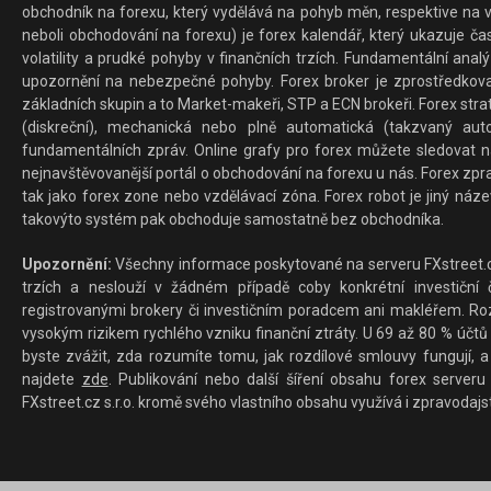
obchodník na forexu, který vydělává na pohyb měn, respektive na v
neboli obchodování na forexu) je forex kalendář, který ukazuje č
volatility a prudké pohyby v finančních trzích. Fundamentální ana
upozornění na nebezpečné pohyby. Forex broker je zprostředkov
základních skupin a to Market-makeři, STP a ECN brokeři. Forex stra
(diskreční), mechanická nebo plně automatická (takzvaný aut
fundamentálních zpráv. Online grafy pro forex můžete sledovat na 
nejnavštěvovanější portál o obchodování na forexu u nás. Forex zprav
tak jako forex zone nebo vzdělávací zóna. Forex robot je jiný náz
takovýto systém pak obchoduje samostatně bez obchodníka.
Upozornění:
Všechny informace poskytované na serveru FXstreet.cz
trzích a neslouží v žádném případě coby konkrétní investiční č
registrovanými brokery či investičním poradcem ani makléřem. Rozd
vysokým rizikem rychlého vzniku finanční ztráty. U 69 až 80 % účtů 
byste zvážit, zda rozumíte tomu, jak rozdílové smlouvy fungují, a
najdete
zde
. Publikování nebo další šíření obsahu forex serveru
FXstreet.cz s.r.o. kromě svého vlastního obsahu využívá i zpravodajs