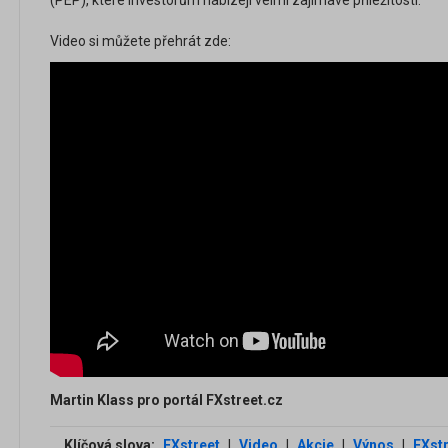
(PEP), které investorům nabízejí velmi zajímavé příležitosti.
Video si můžete přehrát zde:
Martin Klass pro portál FXstreet.cz
Klíčová slova:
FXstreet
|
Video
|
Akcie
|
Výnos
|
FXstr