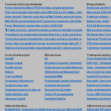
Forexové online zpravodajství
Blogy uživatelů
Forex: Americká inflace (PCE) by měla označkovat vrchol
Ropný šok století! 
Plán obchodování měnového páru GBP/USD na 24. května. Jednoduché tipy pro začátečníky
Měnový pár EUR/CAD
Denní shrnutí: Vybírání zisků tlačí na Wall Street a americký dolar roste
Wall Street zaznamenává před Trumpovou inaugurací silné týdenní výsledky. Americký akciový trh je v Den Martina Luthera Kinga zavřený
Nebuď lovec grafu!
Forex: Nemastný, neslaný den na trhu s EUR/USD
AOS/EA Money man
🎥 Týden na trzích: Jaké byly nejlepší a nejhorší výsledky minulého týdne? Zhodnocení výsledkové sezóny
Prohlubující se zlevňování potravin tlumí šok z růstu cen pohonných hmot, inflace ale i tak zrychlí ke třem procentům. ČNB ale zatím bude vyčkávat
Technická analýza intradenního cenového pohybu komodity zemní plyn, pondělí 19. srpna 2024
Swingový TimeFrame 
Česko letos asi spadne do recese, koruna ale přesto dále sílí. To je ale paradoxy
XTB Online trading 
Statisíce Čechů mají díky zapomenutým akciím z kuponové privatizace stále šanci získat peníze, se kterými nepočítali. Jejich nalezení i prodej lze díky službě Zapomenuté miliardy vyřešit rychle a snadno online.
Forex slovník pojmů
Klíčová slova
Tradingové analýzy 
Derivát
EU
Tusk vyzval USA, Ru
Startup podnik
Michigan Consumer Sentiment
EUR/USD - Intradenn
Growth stocks
Hrubý domácí produkt Německa
Zlato - Intradenní v
Kotace
Villetorte Asset Management
Upozornění na invest
Trail-certifikát
Executive MBA
Summit EU probere 
Congestion (Kongesce)
Poskytování služeb na finančním trhu
Komodity: Ceny rop
Costs/Income ratio
Uzavírání ekonomiky
Robinhood chystá v
Očekávání budoucích výnosů
Ekonomické důsledky
Index spekulativníh
Saldo běžného účtu
Online FX zpravodajství
Forex: GBP/USD tes
Udržovací marže
Investiční bublina
Intradenní obchodo
Odborná literatura
Odborné kurzy a se
Krotitelé trhů - Inspirujte se příběhy George Sorose, Warrena Buffetta a Paula Volckera
Exkluzivní VIP semi