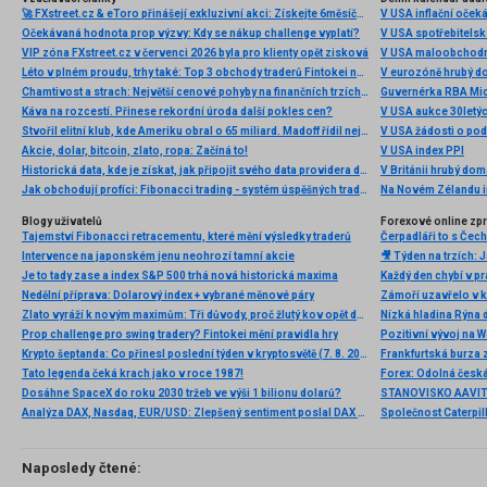
🚀 FXstreet.cz & eToro přinášejí exkluzivní akci: Získejte 6měsíční členství ve VIP zóně ZDARMA
V USA inflační očeká
Očekávaná hodnota prop výzvy: Kdy se nákup challenge vyplatí?
V USA spotřebitelsk
VIP zóna FXstreet.cz v červenci 2026 byla pro klienty opět zisková
V USA maloobchodní
Léto v plném proudu, trhy také: Top 3 obchody traderů Fintokei na indexech a zlatě
V eurozóně hrubý d
Chamtivost a strach: Největší cenové pohyby na finančních trzích (červenec 2026)
Guvernérka RBA Mic
Káva na rozcestí. Přinese rekordní úroda další pokles cen?
V USA aukce 30letý
Stvořil elitní klub, kde Ameriku obral o 65 miliard. Madoff řídil největší Ponzi dějin
V USA žádosti o po
Akcie, dolar, bitcoin, zlato, ropa: Začíná to!
V USA index PPI
Historická data, kde je získat, jak připojit svého data providera do MultiCharts a proč je budeme potřebovat? (4. díl)
V Británii hrubý do
Jak obchodují profíci: Fibonacci trading - systém úspěšných traderů
Na Novém Zélandu i
Blogy uživatelů
Forexové online zp
Tajemství Fibonacci retracementu, které mění výsledky traderů
Intervence na japonském jenu neohrozí tamní akcie
Je to tady zase a index S&P 500 trhá nová historická maxima
Nedělní příprava: Dolarový index + vybrané měnové páry
Zlato vyráží k novým maximům: Tři důvody, proč žlutý kov opět dominuje
Nízká hladina Rýna 
Prop challenge pro swing tradery? Fintokei mění pravidla hry
Pozitivní vývoj na Wa
Krypto šeptanda: Co přinesl poslední týden v kryptosvětě (7. 8. 2026)
Frankfurtská burza 
Tato legenda čeká krach jako v roce 1987!
Dosáhne SpaceX do roku 2030 tržeb ve výši 1 bilionu dolarů?
Analýza DAX, Nasdaq, EUR/USD: Zlepšený sentiment poslal DAX na nová maxima
Naposledy čtené: