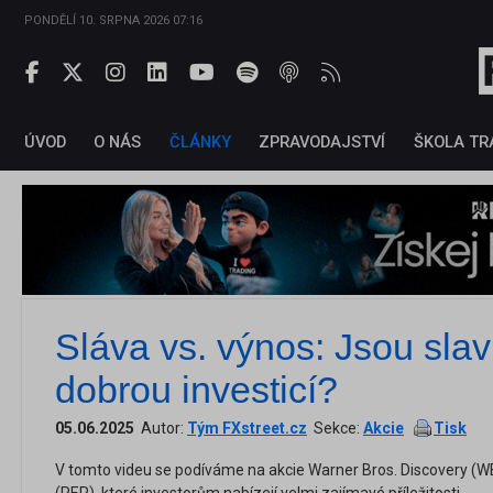
PONDĚLÍ 10. SRPNA 2026 07:16
ÚVOD
O NÁS
ČLÁNKY
ZPRAVODAJSTVÍ
ŠKOLA TR
Sláva vs. výnos: Jsou sla
dobrou investicí?
05.06.2025
Autor:
Tým FXstreet.cz
Sekce:
Akcie
Tisk
V tomto videu se podíváme na akcie Warner Bros. Discovery (