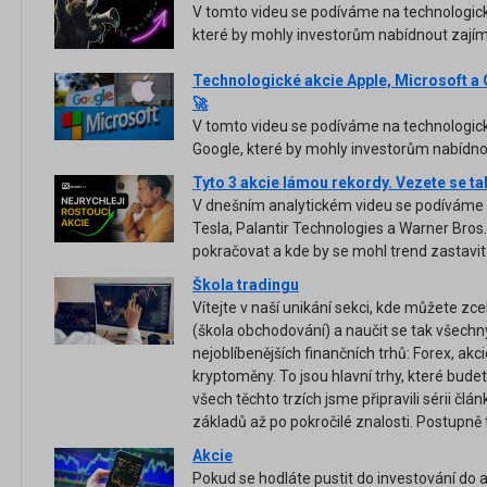
V tomto videu se podíváme na technologick
které by mohly investorům nabídnout zajím
Technologické akcie Apple, Microsoft a
🚀
V tomto videu se podíváme na technologick
Google, které by mohly investorům nabídnou
Tyto 3 akcie lámou rekordy. Vezete se ta
V dnešním analytickém videu se podíváme na
Tesla, Palantir Technologies a Warner Bros
pokračovat a kde by se mohl trend zastavit
Škola tradingu
Vítejte v naší unikání sekci, kde můžete zc
(škola obchodování) a naučit se tak všechn
nejoblíbenějších finančních trhů: Forex, akc
kryptoměny. To jsou hlavní trhy, které bude
všech těchto trzích jsme připravili sérii člá
základů až po pokročilé znalosti. Postupně
Akcie
Pokud se hodláte pustit do investování do ak