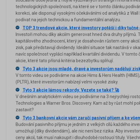
současné době jedna z hojně využívaných strategií mnoha inve
technologických společností, na které se v tomto článku podív
korekci, ale disponují vysokými očekáváními od analytiků z Wall
podívat na jejich technickou a fundamentální analýzu.
TOP 3 trendové akcie, které investory potěší i díky tučné
Investoři mohou díky akciím generovat hned dva druhy příjmů. 
kapitálového zhodnocení, který je dosahován růstem ceny akcií
zisk, pak představují dividendy. Ideální situace tak nastává v ok
navíc společnost vyplácí například kvartální dividendu. V tomto
akcie, které tato přísná kritéria bezezbytku splňují.
Tyto 3 akcie jsou mladé, dravé a investorům nadělují zis
V tomto videu se podíváme na akcie Hims & Hers Health (HIMS),
(PLTR), které investorům nabízejí velmi vysoké zisky.
Tyto 3 akcie lámou rekordy. Vezete se také? 🚀
V dnešním analytickém videu se podíváme na 3 nejrychleji rostou
Technologies a Warner Bros. Discovery. Kam až by růst mohl po
zastavit?
Tyto 3 bankovní akcie vám zaručí pasivní příjem a ke v
Budování pasivního příjmu je jedním z velkých cílů každého inv
umožňují (díky dividendám), ale nic není bez rizika. Aby investo
ceny akcií, tak musí nakoupit i dlouhodobě rostoucí tituly. Všech