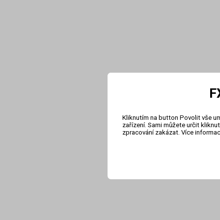
F
Kliknutím na button Povolit vše u
zařízení. Sami můžete určit klikn
zpracování zakázat. Více informa