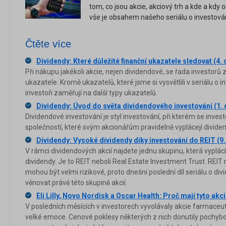
tom, co jsou akcie, akciový trh a kde a kdy
vše je obsahem našeho seriálu o investován
Čtěte více
Dividendy: Které důležité finanční ukazatele sledovat (4. d
Při nákupu jakékoli akcie, nejen dividendové, se řada investorů
ukazatele. Kromě ukazatelů, které jsme si vysvětlili v seriálu o i
investoři zaměřují na další typy ukazatelů.
Dividendy: Úvod do světa dividendového investování (1. d
Dividendové investování je styl investování, při kterém se inves
společností, které svým akcionářům pravidelně vyplácejí dividend
Dividendy: Vysoké dividendy díky investování do REIT (9. 
V rámci dividendových akcií najdete jednu skupinu, která vyplác
dividendy. Je to REIT neboli Real Estate Investment Trust. REIT 
mohou být velmi rizikové, proto dnešní poslední díl seriálu o 
věnovat právě této skupině akcií.
Eli Lilly, Novo Nordisk a Oscar Health: Proč mají tyto akc
V posledních měsících v investorech vyvolávaly akcie farmaceut
velké emoce. Cenové poklesy některých z nich donutily pochybov