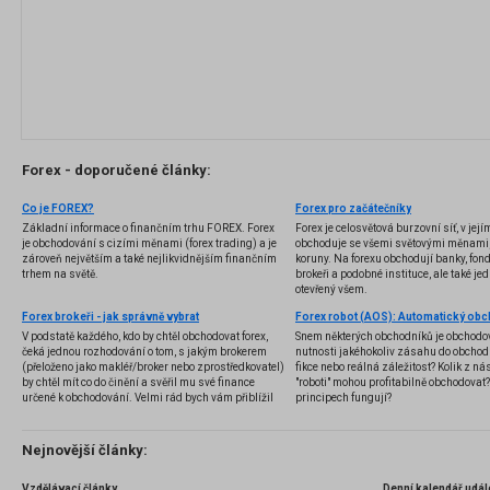
Forex - doporučené články:
Co je FOREX?
Forex pro začátečníky
Základní informace o finančním trhu FOREX. Forex
Forex je celosvětová burzovní síť, v jej
je obchodování s cizími měnami (forex trading) a je
obchoduje se všemi světovými měnami,
zároveň největším a také nejlikvidnějším finančním
koruny. Na forexu obchodují banky, fondy
trhem na světě.
brokeři a podobné instituce, ale také jedn
otevřený všem.
Forex brokeři - jak správně vybrat
V podstatě každého, kdo by chtěl obchodovat forex,
Snem některých obchodníků je obchodo
čeká jednou rozhodování o tom, s jakým brokerem
nutnosti jakéhokoliv zásahu do obchod
(přeloženo jako makléř/broker nebo zprostředkovatel)
fikce nebo reálná záležitost? Kolik z nás
by chtěl mít co do činění a svěřil mu své finance
"roboti" mohou profitabilně obchodovat
určené k obchodování. Velmi rád bych vám přiblížil
principech fungují?
problematiku výběru brokera, rozdíl mezi
jednotlivými typy brokerů a v neposlední řadě uvedu
několik příkladů nejznámějších z nich.
Nejnovější články:
Vzdělávací články
Denní kalendář udál