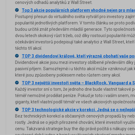
cenových odhadů analytiků z Wall Street.
Top 3 akcie populárních platforem vhodné nejen pro mla
Postupný přesun do virtuálního světa vytváří pro investory zajím
popularitě jednotlivých platforem. V tomto článku se proto podí
budou určitě znát především mladší generace. Tyto společnosti 
dvou letech skokový růst tržeb, což díky rostoucí popularitě m
očekávání investorů podepisují také analytici z Wall Street, kteří
těchto tří akcií.
TOP 3 dividendoví králové, kteří výrazně obohatí vaše po
Dividendové akcie jsou mezi investory oblíbené především díky 
pasivní příjem. Samozřejmě i u těchto akcií může vzniknout jak ka
které jsou způsobeny poklesem nebo růstem ceny akcií.
TOP 3 největší investoři světa – BlackRock, Vanguard a S
Každý investor sní o tom, že jednoho dne bude vlastnit takové po
téměř nemožné prodělat peníze. Pokud je toto i vaším snem, mů
giganty, kteří vlastní podíl téměř ve všech akciových společnos
TOP 3 technologické akcie v korekci. Jedná se o nejlepš
Bez technických korekcí a občasných cenových propadů by neby
rostly. Jedná se o jejich přirozené chování, které investoři využív
cenu. Takzvaná strategie buy the dip právě počítá s nákupy ce