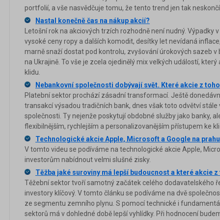
portfolií, a vše nasvědčuje tomu, že tento trend jen tak neskončí
Nastal konečně čas na nákup akcií?
Letošní rok na akciových trzích rozhodně není nudný. Výpadky v
vysoké ceny ropy a dalších komodit, desítky let nevídaná inflace
marně snaží dostat pod kontrolu, zvyšování úrokových sazeb v
na Ukrajině. To vše je zcela ojedinělý mix velkých událostí, kter
klidu.
Nebankovní společnosti dobývají svět. Které akcie z to
Platební sektor prochází zásadní transformací. Ještě donedávn
transakcí výsadou tradičních bank, dnes však toto odvětví stále
společnosti. Ty nejenže poskytují obdobné služby jako banky, al
flexibilnějším, rychlejším a personalizovanějším přístupem ke k
Technologické akcie Apple, Microsoft a Google na prahu
V tomto videu se podíváme na technologické akcie Apple, Micro
investorům nabídnout velmi slušné zisky.
Těžba jaké suroviny má lepší budoucnost a které akcie z
Těžební sektor tvoří samotný začátek celého dodavatelského řet
investory klíčový. V tomto článku se podíváme na dvě společno
ze segmentu zemního plynu. S pomocí technické i fundamentáln
sektorů má v dohledné době lepší vyhlídky. Při hodnocení bude