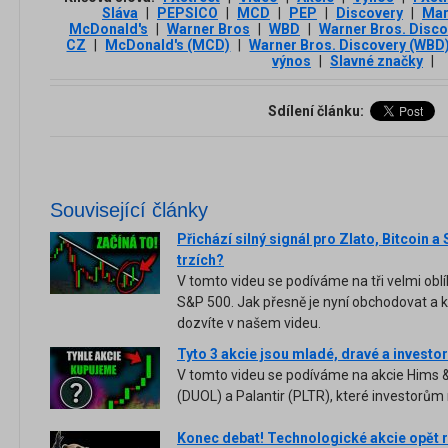
Sláva
|
PEPSICO
|
MCD
|
PEP
|
Discovery
|
Mar
McDonald's
|
Warner Bros
|
WBD
|
Warner Bros. Disco
CZ
|
McDonald's (MCD)
|
Warner Bros. Discovery (WBD
výnos
|
Slavné značky
|
Sdílení článku:
Související články
Přichází silný signál pro Zlato, Bitcoin a
trzích?
V tomto videu se podíváme na tři velmi oblíb
S&P 500. Jak přesně je nyní obchodovat a 
dozvíte v našem videu.
Tyto 3 akcie jsou mladé, dravé a investor
V tomto videu se podíváme na akcie Hims &
(DUOL) a Palantir (PLTR), které investorům 
Konec debat! Technologické akcie opět 