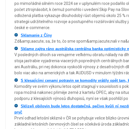
po mimořádně silném roce 2024 se v uplynulém roce podařilo o
počet ztrojnásobit, k čemuž pomohlo i uvedení Skip Pay na Slove
odložená platba vykazuje dlouhodobý růst objemů okolo 25 % ro
strategii udržitelného rozvoje a postupného rozšiřování služby 
české e-commerce.
Sklamanie z Číny
Zd&amp;aacute; sa, že to, čo sme spom&amp;iacute;nali v na&
Sklame zajtra ráno austrálska centrálna banka optimisticky 
V posledných dňoch sa venujeme veľkému obratu nálady na dlh
stoja jastrabie vyjadrenia viacerých popredných centrálnych ba
ani Austráliu, pri nej dokonca vyskočili výnosy z desaťročných d
bolo viac ako na amerických a tak AUDUSD v minulom týždni rás
S klesajícími cenami potravin se komodity vrátily opět tam, 
Komodity ve svém výkonu letos opět stagnují v souvislosti s po
ropa možná nakonec přiměje země z kartelu OPEC, aby na situac
podporu z klesajících výnosů dluhopisů, nyní se však poohlíží po
Sklizeň obilovin bude letos dostatečná, pečivo kvůli ní nezdr
pryč
První odhad letošní sklizně v ČR se pohybuje velice blízko úrov
základně letošních červnových čísel se očekává úroda základních 