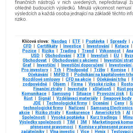
finančních nástrojů v nich uvedených, nepředstavují
ohledně budoucích výsledků. Minulá výkonnost nemusí
výsledcích a každá osoba jednající na základě těchto info
riziko.
Klíčová slova:
Nasdaq
|
ETF
|
Poptávka
|
Spready
|
CFD
|
Certifikáty
|
Investice
|
Investování
|
Kotace
|
Pozice
|
Riziko
|
Trading
|
Trend
|
Výkonnost
|
Ana
USD
|
Obchodování
|
XTB
|
Investoři
|
EU
|
Byz
Obchodovat
|
Obchodování s akciemi
|
Investiční stra
Graf
|
Investiční
|
Investiční doporučení
|
Investování 
Pro investory
|
Trh
|
Předpověď
|
Tržby
|
Komise
|
Očekávání
|
MiFID II
|
Podnikání na kapitálovém trh
Rozdílové smlouvy
|
CFD na akcie
|
Očekávání trhu
|
zodpovědně
|
Objem
|
Firma
|
Vysoké riziko
|
Rosto
Finanční ztráty
|
Investujte
|
xStation5
|
Růst po
Komunikace
|
Samsung
|
Situace
|
Provozní zisk
|
E
Růst
|
Signál
|
Vzdělávací materiály
|
Swapové body
JDE
|
Technologické firmy
|
Ocenění
|
Ceny
|
S
technologické firmy
|
Nařízení
|
Samsung Electronics
akcie
|
Riziko ztráty
|
Konkurence
|
Americký trh
|
AI
Společnosti
|
Vysoká poptávka
|
Kurz tradingu
|
Minu
Výsledky společnosti
|
TIM
|
3М
|
Marketingová komu
přenesené pravomoci
|
Komise v přenesené pravom
začátečníky
|
Vlna investic
|
Vice
|
Hynix
|
Testovací 