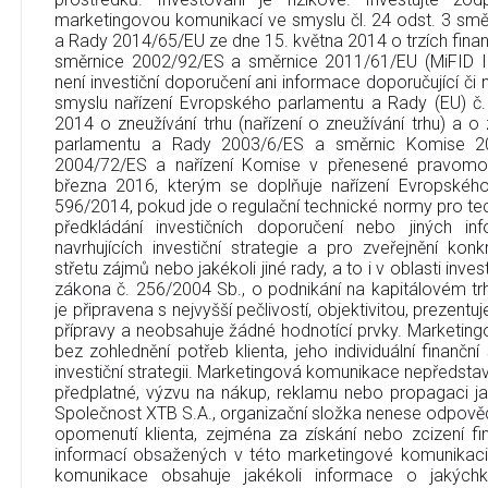
marketingovou komunikací ve smyslu čl. 24 odst. 3 sm
a Rady 2014/65/EU ze dne 15. května 2014 o trzích finan
směrnice 2002/92/ES a směrnice 2011/61/EU (MiFID I
není investiční doporučení ani informace doporučující či na
smyslu nařízení Evropského parlamentu a Rady (EU) č
2014 o zneužívání trhu (nařízení o zneužívání trhu) a 
parlamentu a Rady 2003/6/ES a směrnic Komise 2
2004/72/ES a nařízení Komise v přenesené pravomo
března 2016, kterým se doplňuje nařízení Evropskéh
596/2014, pokud jde o regulační technické normy pro tec
předkládání investičních doporučení nebo jiných in
navrhujících investiční strategie a pro zveřejnění ko
střetu zájmů nebo jakékoli jiné rady, a to i v oblasti inve
zákona č. 256/2004 Sb., o podnikání na kapitálovém t
je připravena s nejvyšší pečlivostí, objektivitou, prezent
přípravy a neobsahuje žádné hodnotící prvky. Marketin
bez zohlednění potřeb klienta, jeho individuální finanční
investiční strategii. Marketingová komunikace nepředstavu
předplatné, výzvu na nákup, reklamu nebo propagaci jak
Společnost XTB S.A., organizační složka nenese odpověd
opomenutí klienta, zejména za získání nebo zcizení fi
informací obsažených v této marketingové komunikaci
komunikace obsahuje jakékoli informace o jakýchko