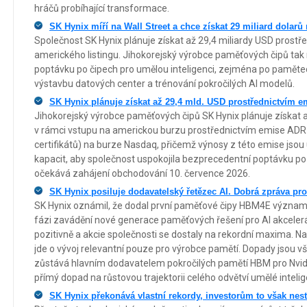
hráčů probíhající transformace.
SK Hynix míří na Wall Street a chce získat 29 miliard dolarů
Společnost SK Hynix plánuje získat až 29,4 miliardy USD pros
amerického listingu. Jihokorejský výrobce paměťových čipů tak
poptávku po čipech pro umělou inteligenci, zejména po pamětec
výstavbu datových center a trénování pokročilých AI modelů.
SK Hynix plánuje získat až 29,4 mld. USD prostřednictvím 
Jihokorejský výrobce paměťových čipů SK Hynix plánuje získat a
v rámci vstupu na americkou burzu prostřednictvím emise ADR
certifikátů) na burze Nasdaq, přičemž výnosy z této emise jso
kapacit, aby společnost uspokojila bezprecedentní poptávku p
očekává zahájení obchodování 10. července 2026.
SK Hynix posiluje dodavatelský řetězec AI. Dobrá zpráva pro
SK Hynix oznámil, že dodal první paměťové čipy HBM4E význa
fázi zavádění nové generace paměťových řešení pro AI akceleráto
pozitivně a akcie společnosti se dostaly na rekordní maxima. N
jde o vývoj relevantní pouze pro výrobce pamětí. Dopady jsou v
zůstává hlavním dodavatelem pokročilých pamětí HBM pro Nvidi
přímý dopad na růstovou trajektorii celého odvětví umělé inteli
SK Hynix překonává vlastní rekordy, investorům to však nest