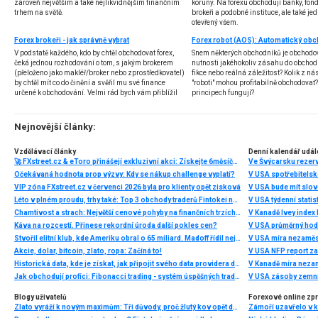
zároveň největším a také nejlikvidnějším finančním
koruny. Na forexu obchodují banky, fondy
trhem na světě.
brokeři a podobné instituce, ale také jedn
otevřený všem.
Forex brokeři - jak správně vybrat
V podstatě každého, kdo by chtěl obchodovat forex,
Snem některých obchodníků je obchodo
čeká jednou rozhodování o tom, s jakým brokerem
nutnosti jakéhokoliv zásahu do obchod
(přeloženo jako makléř/broker nebo zprostředkovatel)
fikce nebo reálná záležitost? Kolik z nás
by chtěl mít co do činění a svěřil mu své finance
"roboti" mohou profitabilně obchodovat
určené k obchodování. Velmi rád bych vám přiblížil
principech fungují?
problematiku výběru brokera, rozdíl mezi
jednotlivými typy brokerů a v neposlední řadě uvedu
několik příkladů nejznámějších z nich.
Nejnovější články:
Vzdělávací články
Denní kalendář udál
🚀 FXstreet.cz & eToro přinášejí exkluzivní akci: Získejte 6měsíční členství ve VIP zóně ZDARMA
Ve Švýcarsku rezer
Očekávaná hodnota prop výzvy: Kdy se nákup challenge vyplatí?
V USA spotřebitelsk
VIP zóna FXstreet.cz v červenci 2026 byla pro klienty opět zisková
V USA bude mít slo
Léto v plném proudu, trhy také: Top 3 obchody traderů Fintokei na indexech a zlatě
V USA týdenní statist
Chamtivost a strach: Největší cenové pohyby na finančních trzích (červenec 2026)
V Kanadě Ivey index
Káva na rozcestí. Přinese rekordní úroda další pokles cen?
V USA průměrný hod
Stvořil elitní klub, kde Ameriku obral o 65 miliard. Madoff řídil největší Ponzi dějin
V USA míra nezaměs
Akcie, dolar, bitcoin, zlato, ropa: Začíná to!
V USA NFP report z
Historická data, kde je získat, jak připojit svého data providera do MultiCharts a proč je budeme potřebovat? (4. díl)
V Kanadě míra neza
Jak obchodují profíci: Fibonacci trading - systém úspěšných traderů
V USA zásoby zemní
Blogy uživatelů
Forexové online zp
Zlato vyráží k novým maximům: Tři důvody, proč žlutý kov opět dominuje