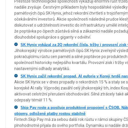
Přestože technologické společnosti vykazují enormní růst tržeb
nadále zvyšuje. Čerstvým příkladem byly hospodářské výsledky
paměťových čipů SK Hynix, jehož rekordní čtvrtletí s trojcifern
očekáváními investorů. Akcie společnosti následně prudce klesl
diskutovat o udržitelnosti investic do infrastruktury umělé inte
že poptávka po čipech zůstává silná a zákazníci nadále požaduj
dlouhodobé spolupráce s giganty v odvětví.
SK Hynix vykázal za 2Q rekordní čísla, tržby i provozní zis
Jihokorejský výrobce paměťových čipů SK Hynix zveřejnil výsle
pokračujícímu růstu cen pamětí a silné poptávce po produktech 
společnost historicky nejlepšího kvartálu. Provozní zisk i tržby
nastavenými odhady analytiků.
SK Hynix zažil rekordní propad, AI euforie v Koreji tvrdě nar
Akcie SK Hynix se v dnes propadly o rekordních 15 % a staly s
korejské AI rally. Výprodej zasáhl celý jihokorejský trh, index Ko
aktivovat celotržní přerušení obchodování. Silně ztrácely také 
odepsaly téměř 11 %.
Skip Pay roste a posiluje produktové propojení s ČSOB. Nák
objemy, odložené platby rostou stabilně
Fintech Skip Pay má za sebou další rok růstu v rámci skupiny Č
plnohodnotně přijala do svého portfolia. Dynamiku si nadále drž