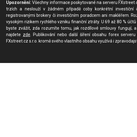
Upozornění:
Všechny informace poskytované na serveru FXstreet.cz
trzích a neslouží v žádném případě coby konkrétní investiční č
registrovanými brokery či investičním poradcem ani makléřem. Rozd
vysokým rizikem rychlého vzniku finanční ztráty. U 69 až 80 % účtů 
byste zvážit, zda rozumíte tomu, jak rozdílové smlouvy fungují, a
najdete
zde
. Publikování nebo další šíření obsahu forex serveru
FXstreet.cz s.r.o. kromě svého vlastního obsahu využívá i zpravodajs