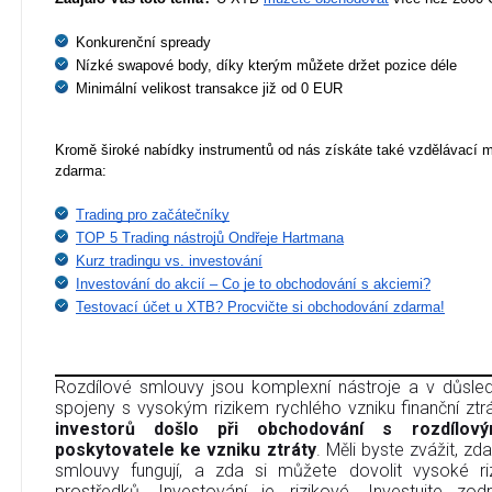
Konkurenční spready
Nízké swapové body, díky kterým můžete držet pozice déle
Minimální velikost transakce již od 0 EUR
Kromě široké nabídky instrumentů od nás získáte také vzdělávací ma
zdarma:
Trading pro začátečníky
TOP 5 Trading nástrojů Ondřeje Hartmana
Kurz tradingu vs. investování
Investování do akcií – Co je to obchodování s akciemi?
Testovací účet u XTB? Procvičte si obchodování zdarma!
Rozdílové smlouvy jsou komplexní nástroje a v důsledk
spojeny s vysokým rizikem rychlého vzniku finanční ztr
investorů došlo při obchodování s rozdílov
poskytovatele ke vzniku ztráty
. Měli byste zvážit, zd
smlouvy fungují, a zda si můžete dovolit vysoké riz
prostředků. Investování je rizikové. Investujte zo