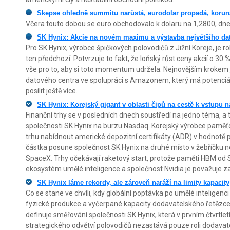
Skepse ohledně summitu narůstá, eurodolar propadá, koruna 
Včera touto dobou se euro obchodovalo k dolaru na 1,2800, dnes
SK Hynix: Akcie na novém maximu a výstavba největšího dato
Pro SK Hynix, výrobce špičkových polovodičů z Jižní Koreje, je 
ten předchozí. Potvrzuje to fakt, že loňský růst ceny akcií o 30
vše pro to, aby si toto momentum udržela. Nejnovějším krokem 
datového centra ve spolupráci s Amazonem, který má potenciál 
posílit ještě více.
SK Hynix: Korejský gigant v oblasti čipů na cestě k vstupu n
Finanční trhy se v posledních dnech soustředí na jedno téma, a 
společnosti SK Hynix na burzu Nasdaq. Korejský výrobce pamě
trhu nabídnout americké depozitní certifikáty (ADR) v hodnotě p
částka posune společnost SK Hynix na druhé místo v žebříčku nej
SpaceX. Trhy očekávají raketový start, protože paměti HBM od SK
ekosystém umělé inteligence a společnost Nvidia je považuje za
SK Hynix láme rekordy, ale zároveň naráží na limity kapacity
Co se stane ve chvíli, kdy globální poptávka po umělé inteligenc
fyzické produkce a vyčerpané kapacity dodavatelského řetězce
definuje směřování společnosti SK Hynix, která v prvním čtvrtletí
strategického odvětví polovodičů nezastává pouze roli dodavatel