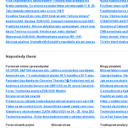
Prop challenge pro swing tradery? Fintokei mění pravidla hry
Nízká hladina Rýna 
Krypto šeptanda: Co přinesl poslední týden v kryptosvětě (7. 8. 2026)
Pozitivní vývoj na Wa
Tato legenda čeká krach jako v roce 1987!
Frankfurtská burza 
Dosáhne SpaceX do roku 2030 tržeb ve výši 1 bilionu dolarů?
Analýza DAX, Nasdaq, EUR/USD: Zlepšený sentiment poslal DAX na nová maxima
Praktické okénko: Bitcoin aktuálně jako spekulativní, nikoli investiční aktivum
Akcie Tesly na rozcestí: Výrobce aut, nebo startup?
Měnový pár EUR/AUD: Multitimeframe analýza (W1–H4)
Denní shrnutí: Výpro
Akciová analýza: Výsledky McDonald’s nepotěšily, ale ani neurazily. Jakou vizi společnost prezentovala?
Tři trhy, které sledo
Naposledy čtené:
Forexové online zpravodajství
Blogy uživatelů
US OPEN: S&P 500 ukazuje sílu, zatímco polovodiče zaostávají 🚩 Western Digital klesá o 12 %
Americký sen: 1 % nejbohatších vlastní 40 % majetku a 50 % všech cenných papírů
Pašování čipů Nvidia do Číny přes Thajsko?🤖 Podezření míří až k Alibabě ⚠️
Jak se pozná dobrý
Analýza a obchodní tipy pro pár GBP/USD na 29. února (americká seance)
Forex: Technická analýza EUR/USD, Weekly
O pohodlnosti a tra
Koruna se jen tak nevzdá
Využijte ve svém o
Prognóza na základě zjednodušené vlnové analýzy pro páry GBP/USD, AUD/USD, USD/CHF, EUR/JPY a dolarový index ze dne 27. ledna
Týden na akciových trzích: Geopolitické napětí zvedá ceny ropy a silný týden pro pražskou burzu
Typické obchodné 
Signály pro obchodování ZLATA (XAU/USD) na 24.–25. října 2024: nakupujte při odrazu na 2 720 – 2 728 USD (61,8 % – 21 SMA)
Technická analýza - Dolar dnes bude bojovat o udržení včerejších zisků, které hned z rána navyšuje
Co je Fair Value Gap 
Forex slovník pojmů
Klíčová slova
Tradingové analýzy 