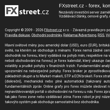
FXstreet.cz - forex, ko
Nezávislý investiční server zaměř
Vzdělávací články, cenové grafy,
Copyright © 2009 - 2026
FXstreet.cz
s.r.o. - Závazná pravidla pro p
Pravidla diskuse
,
Obchodní podmínky
,
Reklama/Advertising
,
RSS
,
Vý
Hlavní světové měny jsou americký dolar (USD), euro (EUR), britská 
světě, na kterém se obchoduje s měnami. Forex nemá žádné centrál
obchodník na forexu, který vydělává na pohyb měn, respektive na v
neboli obchodování na forexu) je forex kalendář, který ukazuje č
volatility a prudké pohyby v finančních trzích. Fundamentální ana
upozornění na nebezpečné pohyby. Forex broker je zprostředkov
základních skupin a to Market-makeři, STP a ECN brokeři. Forex stra
(diskreční), mechanická nebo plně automatická (takzvaný aut
fundamentálních zpráv. Online grafy pro forex můžete sledovat na 
nejnavštěvovanější portál o obchodování na forexu u nás. Forex zprav
tak jako forex zone nebo vzdělávací zóna. Forex robot je jiný náz
takovýto systém pak obchoduje samostatně bez obchodníka.