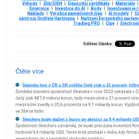
Výhody
|
256/2004
|
Depozitní certifikáty
|
Materiály
|
Směrnice
|
Investice do AI
|
Body
|
Investování je 
Náklady
|
Výrobce paměťových čipů
|
AI modely
|
Ú
nástrojů Ondřeje Hartmana
|
Nařízení Evropského parlam
Trading PRO
|
Čipy
|
Electron
Sdílení článku:
Čtěte více
Skanska loni v ČR a SR zvýšila čistý zisk o 21 procent, tržby
Švédská stavební společnost Skanska v roce 2022 vykázala v Č
čistý zisk 487,4 milionu korun, tedy meziročně o 21 procent víc
meziročně zvedly o 20,6 procenta na 9,1 miliardy korun. Vyplýv
ve Sbírce listin.
Skechers bude stažen z burzy po akvizici za 9,4 miliardy U
Společnost Skechers oznámila, že bude převzata investiční firm
hodnotě 9,4 miliardy USD. Tento krok přichází v době, kdy firm
americkými cly a nestabilní obchodní politikou.