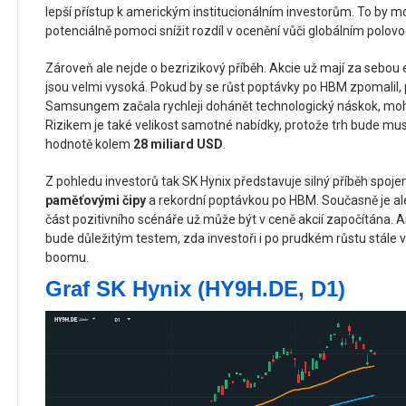
lepší přístup k americkým institucionálním investorům. To by mohl
potenciálně pomoci snížit rozdíl v ocenění vůči globálním pol
Zároveň ale nejde o bezrizikový příběh. Akcie už mají za sebou 
jsou velmi vysoká. Pokud by se růst poptávky po HBM zpomalil, 
Samsungem začala rychleji dohánět technologický náskok, mohlo 
Rizikem je také velikost samotné nabídky, protože trh bude mus
hodnotě kolem
28 miliard USD
.
Z pohledu investorů tak SK Hynix představuje silný příběh spoje
paměťovými čipy
a rekordní poptávkou po HBM. Současně je ale 
část pozitivního scénáře už může být v ceně akcií započítána. 
bude důležitým testem, zda investoři i po prudkém růstu stále 
boomu.
Graf SK Hynix (HY9H.DE, D1)