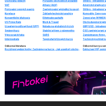
Úschovna (depot)
Porušení obchodních pravidel
Stříbro - Intradenní
VAT
Allianz (ALV)
Půjčování cenných papírů
Zveřejňování výsledků hospodaření
Stříbro - Intradenní
Korelace
Základy technické analýzy
Komodity: Ceny ropy 
Konvertibilní dluhopis
Elitetradecapitalfx
Zemní plyn (NYMEX) 
US Prime Rate
Work & Travel
Uzavřený podílový fond (UPF)
Nálada na globálních trzích
GBP/USD - Intradenn
Směnný kurz
Stabilní příjem z nájemného
ČSÚ zveřejní první 
Výnosová křivka
SARS
Intermediate
Tajemství křížových kurzů
Technický pohled n
Odborná literatura
Odborné kurzy a se
Rozšířené vydání knihy: Začínáme na burze - Jak uspět při obchodování na finančních trzích (2. vydání)