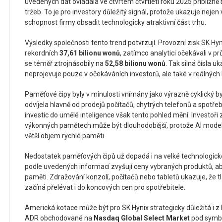
uvedených dat ovládala ve čtvrtém čtvrtletí roku 2025 přibližně
tržeb. To je pro investory důležitý signál, protože ukazuje nejen
schopnost firmy obsadit technologicky atraktivní část trhu.
Výsledky společnosti tento trend potvrzují. Provozní zisk SK Hyni
rekordních
37,61 bilionu wonů
, zatímco analytici očekávali v 
se téměř ztrojnásobily na
52,58 bilionu wonů
. Tak silná čísla 
neprojevuje pouze v očekáváních investorů, ale také v reálných
Paměťové čipy byly v minulosti vnímány jako výrazně cyklický b
odvíjela hlavně od prodejů počítačů, chytrých telefonů a spotře
investic do umělé inteligence však tento pohled mění. Investoři z
výkonných pamětech může být dlouhodobější, protože AI modely
větší objem rychlé paměti.
Nedostatek paměťových čipů už dopadá i na velké technologické
podle uvedených informací zvyšují ceny vybraných produktů, ab
paměti. Zdražování konzolí, počítačů nebo tabletů ukazuje, že t
začíná přelévat i do koncových cen pro spotřebitele.
Americká kotace může být pro SK Hynix strategicky důležitá i z
ADR obchodované na
Nasdaq Global Select Market
pod sym