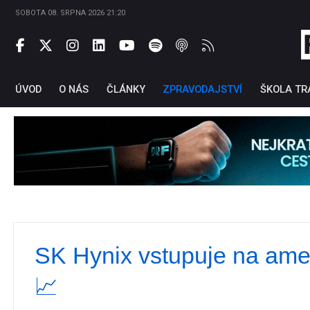
SOBOTA 08. SRPNA 2026 21:20
ÚVOD
O NÁS
ČLÁNKY
ZPRAVODAJSTVÍ
ŠKOLA TR
SK Hynix vstupuje na ame
Ti
📈