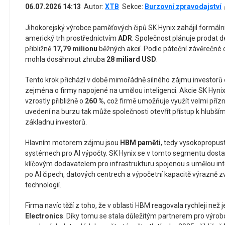
06.07.2026 14:13
Autor:
XTB
Sekce:
Burzovní zpravodajství
Jihokorejský výrobce paměťových čipů SK Hynix zahájil formální
americký trh prostřednictvím
ADR
. Společnost plánuje prodat de
přibližně
17,79 milionu
běžných akcií. Podle páteční závěrečné 
mohla dosáhnout zhruba
28 miliard USD
.
Tento krok přichází v době mimořádně silného zájmu investorů o
zejména o firmy napojené na umělou inteligenci. Akcie SK Hyni
vzrostly přibližně o
260 %
, což firmě umožňuje využít velmi příz
uvedení na burzu tak může společnosti otevřít přístup k hlubším
základnu investorů.
Hlavním motorem zájmu jsou
HBM paměti
, tedy vysokopropus
systémech pro AI výpočty. SK Hynix se v tomto segmentu dostal 
klíčovým dodavatelem pro infrastrukturu spojenou s umělou int
po AI čipech, datových centrech a výpočetní kapacitě výrazně
technologií.
Firma navíc těží z toho, že v oblasti HBM reagovala rychleji než je
Electronics
. Díky tomu se stala důležitým partnerem pro výrob