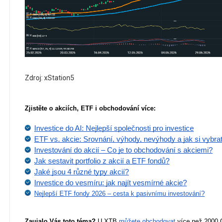
Zdroj: xStation5
Zjistěte o akciích, ETF i obchodování více:
Investice do AI: Nejlepší společnosti pro investice
ETF vs. akcie: Srovnání, výhody, nevýhody a jak si vybra
Investování do akcií – Co je to obchodování s akciemi?
Jak sestavit portfolio z akcií a ETF fondů?
Jaké jsou 4 různé typy akcií?
Investice do vesmíru: jak najít vesmírné akcie?
Nejlepší ETF fondy 2026 – cesta k pasivnímu investování?
Zaujalo Vás toto téma?
 U XTB 
můžete obchodovat
 více než 2000 