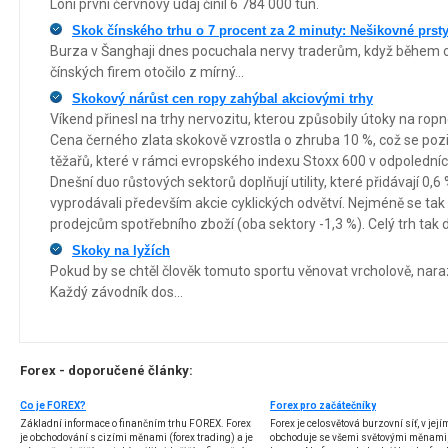
Loni první červnový údaj činil 6 784 000 tun.
Skok čínského trhu o 7 procent za 2 minuty: Nešikovné prst
Burza v Šanghaji dnes pocuchala nervy traderům, když během ch
čínských firem otočilo z mírný...
Skokový nárůst cen ropy zahýbal akciovými trhy
Víkend přinesl na trhy nervozitu, kterou způsobily útoky na ropn
Cena černého zlata skokově vzrostla o zhruba 10 %, což se pozit
těžařů, které v rámci evropského indexu Stoxx 600 v odpoledních
Dnešní duo růstových sektorů doplňují utility, které přidávají 0,6
vyprodávali především akcie cyklických odvětví. Nejméně se ta
prodejcům spotřebního zboží (oba sektory -1,3 %). Celý trh tak
Skoky na lyžích
Pokud by se chtěl člověk tomuto sportu věnovat vrcholově, nara
Každý závodník dos...
Forex - doporučené články:
Co je FOREX?
Forex pro začátečníky
Základní informace o finančním trhu FOREX. Forex
Forex je celosvětová burzovní síť, v jej
je obchodování s cizími měnami (forex trading) a je
obchoduje se všemi světovými měnami,